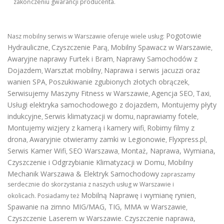
zakończeniu gwarancji producenta.
Pogotowie
Nasz mobilny serwis w Warszawie oferuje wiele usług:
Hydrauliczne
Czyszczenie Parą
Mobilny Spawacz w Warszawie
,
,
,
Awaryjne naprawy Furtek i Bram
Naprawy Samochodów z
,
Dojazdem
Warsztat mobilny
Naprawa i serwis jacuzzi oraz
,
,
wanien SPA
Poszukiwanie zgubionych złotych obrączek
,
,
Serwisujemy Maszyny Fitness w Warszawie
Agencja SEO
Taxi
,
,
,
Usługi elektryka samochodowego z dojazdem
,
Montujemy płyty
indukcyjne
Serwis klimatyzacji w domu
naprawiamy fotele
,
,
,
Montujemy wizjery z kamerą i kamery wifi
Robimy filmy z
,
drona
Awaryjnie otwieramy zamki w Legionowie
Flyxpress.pl
,
,
,
Serwis Kamer Wifi
SEO Warszawa
Montaż, Naprawa, Wymiana,
,
,
Czyszczenie i Odgrzybianie Klimatyzacji w Domu
Mobilny
,
Mechanik Warszawa & Elektryk Samochodowy
zapraszamy
serdecznie do skorzystania z naszych usług w Warszawie i
Mobilną Naprawę i wymianę rynien
okolicach. Posiadamy też
,
Spawanie na zimno MIG/MAG, TIG, MMA w Warszawie
,
Czyszczenie Laserem w Warszawie
Czyszczenie naprawa,
.