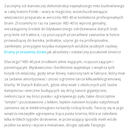
Zacznijmy od stanowczej dekonstrukcji największego mitu budowlanego
w całej historii Polski – wiary w magiczne, wszechuzdrawiające
właściwości preparatu w aerozolu WD-40 w kontekście profesjonalnych
bram. Zrozummy to raz na zawsze: WD-40 to wprost genialny,
niezastąpiony środek do błyskawicznego odrdzewiania starych śrub
przy kole od traktora, czy piszczących przeraźliwie zawiasów w furtce
prowadzącej do kurnika. Jednakże, użycie go na profesjonalne,
zamknięte, precyzyjne łożyska masywnych wózków jezdnych ciężkiej
bramy przesuwnej działa
jak absolutny i ostateczny pocałunek śmierci!
Dlaczego? WD-40 jest środkiem silnie myjącym, rozpuszczającym i
penetrującym. Błyskawicznie i bezlitośnie wypłukuje z wnętrza tych
łożysk ich właściwy, gęsty smar litowy, nałożony tam w fabryce, który miał
za zadanie amortyzować i znosić ogromne tarcia kilkusetkilogramowej
blachy. W Starych Babicach, gdzie silny wiatr z okolicznych pól, lasów
Kampinosu i wiecznie budujących się dróg nanosi gigantyczne,
niekończące się ilości piasku i agresywnego pyłu, takie doszczętnie
“umyte” i pozostawione z lekkim, lepkim nalotem łożysko natychmiast
zamienia się w elektromagnes na każdy rodzaj brudu. Tworzy się w jego
wnętrzu niezwykle agresywna, trąca pasta ścierna, która w zaledwie
kilka krótkich tygodni dosłownie, w przerażający sposób mieli wózki
jezdne na wióry i wyciera metalowe, drogie zębatki Twojego