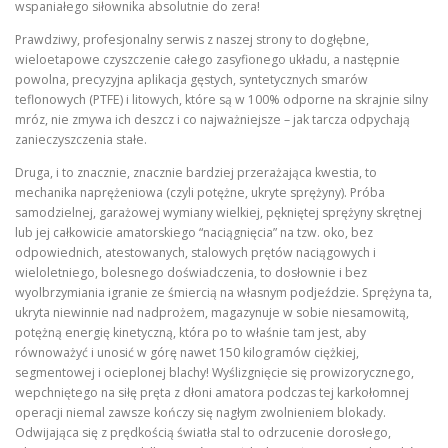
wspaniałego siłownika absolutnie do zera!
Prawdziwy, profesjonalny serwis z naszej strony to dogłębne,
wieloetapowe czyszczenie całego zasyfionego układu, a następnie
powolna, precyzyjna aplikacja gęstych, syntetycznych smarów
teflonowych (PTFE) i litowych, które są w 100% odporne na skrajnie silny
mróz, nie zmywa ich deszcz i co najważniejsze – jak tarcza odpychają
zanieczyszczenia stałe.
Druga, i to znacznie, znacznie bardziej przerażająca kwestia, to
mechanika naprężeniowa (czyli potężne, ukryte sprężyny). Próba
samodzielnej, garażowej wymiany wielkiej, pękniętej sprężyny skrętnej
lub jej całkowicie amatorskiego “naciągnięcia” na tzw. oko, bez
odpowiednich, atestowanych, stalowych prętów naciągowych i
wieloletniego, bolesnego doświadczenia, to dosłownie i bez
wyolbrzymiania igranie ze śmiercią na własnym podjeździe. Sprężyna ta,
ukryta niewinnie nad nadprożem, magazynuje w sobie niesamowitą,
potężną energię kinetyczną, która po to właśnie tam jest, aby
równoważyć i unosić w górę nawet 150 kilogramów ciężkiej,
segmentowej i ocieplonej blachy! Wyślizgnięcie się prowizorycznego,
wepchniętego na siłę pręta z dłoni amatora podczas tej karkołomnej
operacji niemal zawsze kończy się nagłym zwolnieniem blokady.
Odwijająca się z prędkością światła stal to odrzucenie dorosłego,