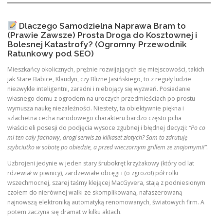
Dlaczego Samodzielna Naprawa Bram to
(Prawie Zawsze) Prosta Droga do Kosztownej i
Bolesnej Katastrofy? (Ogromny Przewodnik
Ratunkowy pod SEO)
Mieszkańcy okolicznych, prężnie rozwijających się miejscowości, takich
jak Stare Babice, Klaudyn, czy Blizne Jasińskiego, to z reguły ludzie
niezwykle inteligentni, zaradni i niebojący się wyzwań. Posiadanie
własnego domu z ogrodem na uroczych przedmieściach po prostu
wymusza naukę niezależności. Niestety, ta obiektywnie piękna i
szlachetna cecha narodowego charakteru bardzo często pcha
właścicieli posesji do podjęcia wysoce zgubnej i błędnej decyzji:
“Po co
mi ten cały fachowy, drogi serwis za kilkaset złotych? Sam to zdrutuję
szybciutko w sobotę po obiedzie, a przed wieczornym grillem ze znajomymi!”
.
Uzbrojeni jedynie w jeden stary śrubokręt krzyżakowy (który od lat
rdzewiał w piwnicy), zardzewiałe obcęgi i (o zgrozo!) pół rolki
wszechmocnej, szarej taśmy klejącej MacGyvera, stają z podniesionym
czołem do nierównej walki ze skomplikowaną, nafaszerowaną
najnowszą elektroniką automatyką renomowanych, światowych firm. A
potem zaczyna się dramat w kilku aktach.