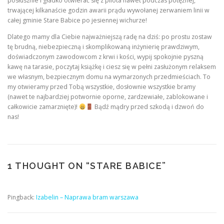
posłusznie i gładko otwierać się z pilota nawet podczas potężnej,
trwającej kilkanaście godzin awarii prądu wywołanej zerwaniem linii w
całej gminie Stare Babice po jesiennej wichurze!
Dlatego mamy dla Ciebie najważniejszą radę na dziś: po prostu zostaw
tę brudną, niebezpieczną i skomplikowaną inżynierię prawdziwym,
doświadczonym zawodowcom z krwi i kości, wypij spokojnie pyszną
kawę na tarasie, poczytaj książkę i ciesz się w pełni zasłużonym relaksem
we własnym, bezpiecznym domu na wymarzonych przedmieściach. To
my otwieramy przed Tobą wszystkie, dosłownie wszystkie bramy
(nawet te najbardziej potwornie oporne, zardzewiałe, zablokowane i
całkowicie zamarznięte)!
Bądź mądry przed szkodą i dzwoń do
nas!
1 THOUGHT ON “
STARE BABICE
”
Pingback:
Izabelin – Naprawa bram warszawa