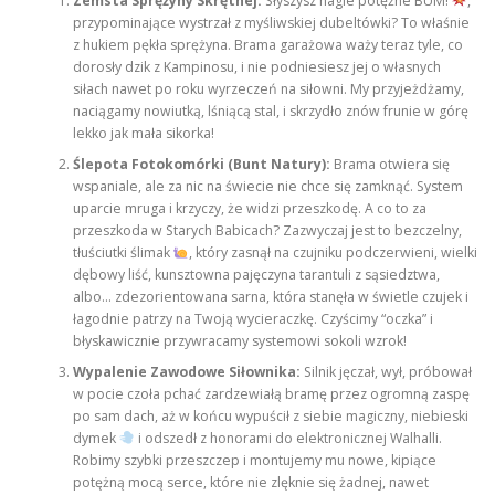
Zemsta Sprężyny Skrętnej:
Słyszysz nagle potężne BUM!
,
przypominające wystrzał z myśliwskiej dubeltówki? To właśnie
z hukiem pękła sprężyna. Brama garażowa waży teraz tyle, co
dorosły dzik z Kampinosu, i nie podniesiesz jej o własnych
siłach nawet po roku wyrzeczeń na siłowni. My przyjeżdżamy,
naciągamy nowiutką, lśniącą stal, i skrzydło znów frunie w górę
lekko jak mała sikorka!
Ślepota Fotokomórki (Bunt Natury):
Brama otwiera się
wspaniale, ale za nic na świecie nie chce się zamknąć. System
uparcie mruga i krzyczy, że widzi przeszkodę. A co to za
przeszkoda w Starych Babicach? Zazwyczaj jest to bezczelny,
tłuściutki ślimak
, który zasnął na czujniku podczerwieni, wielki
dębowy liść, kunsztowna pajęczyna tarantuli z sąsiedztwa,
albo… zdezorientowana sarna, która stanęła w świetle czujek i
łagodnie patrzy na Twoją wycieraczkę. Czyścimy “oczka” i
błyskawicznie przywracamy systemowi sokoli wzrok!
Wypalenie Zawodowe Siłownika:
Silnik jęczał, wył, próbował
w pocie czoła pchać zardzewiałą bramę przez ogromną zaspę
po sam dach, aż w końcu wypuścił z siebie magiczny, niebieski
dymek
i odszedł z honorami do elektronicznej Walhalli.
Robimy szybki przeszczep i montujemy mu nowe, kipiące
potężną mocą serce, które nie zlęknie się żadnej, nawet