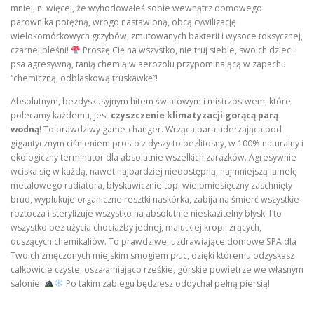
mniej, ni więcej, że wyhodowałeś sobie wewnątrz domowego
parownika potężną, wrogo nastawioną, obcą cywilizację
wielokomórkowych grzybów, zmutowanych bakterii i wysoce toksycznej,
czarnej pleśni!
Proszę Cię na wszystko, nie truj siebie, swoich dzieci i
psa agresywną, tanią chemią w aerozolu przypominającą w zapachu
“chemiczną, odblaskową truskawkę”!
Absolutnym, bezdyskusyjnym hitem światowym i mistrzostwem, które
polecamy każdemu, jest
czyszczenie klimatyzacji gorącą parą
wodną
! To prawdziwy game-changer. Wrząca para uderzająca pod
gigantycznym ciśnieniem prosto z dyszy to bezlitosny, w 100% naturalny i
ekologiczny terminator dla absolutnie wszelkich zarazków. Agresywnie
wciska się w każdą, nawet najbardziej niedostępną, najmniejszą lamelę
metalowego radiatora, błyskawicznie topi wielomiesięczny zaschnięty
brud, wypłukuje organiczne resztki naskórka, zabija na śmierć wszystkie
roztocza i sterylizuje wszystko na absolutnie nieskazitelny błysk! I to
wszystko bez użycia chociażby jednej, malutkiej kropli żrących,
duszących chemikaliów. To prawdziwe, uzdrawiające domowe SPA dla
Twoich zmęczonych miejskim smogiem płuc, dzięki któremu odzyskasz
całkowicie czyste, oszałamiająco rześkie, górskie powietrze we własnym
salonie!
Po takim zabiegu będziesz oddychał pełną piersią!