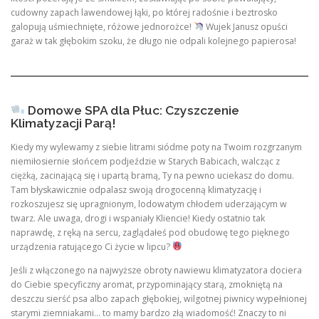
cudowny zapach lawendowej łąki, po której radośnie i beztrosko
galopują uśmiechnięte, różowe jednorożce!
Wujek Janusz opuści
garaż w tak głębokim szoku, że długo nie odpali kolejnego papierosa!
Domowe SPA dla Płuc: Czyszczenie
Klimatyzacji Parą!
Kiedy my wylewamy z siebie litrami siódme poty na Twoim rozgrzanym
niemiłosiernie słońcem podjeździe w Starych Babicach, walcząc z
ciężką, zacinającą się i upartą bramą, Ty na pewno uciekasz do domu.
Tam błyskawicznie odpalasz swoją drogocenną klimatyzację i
rozkoszujesz się upragnionym, lodowatym chłodem uderzającym w
twarz. Ale uwaga, drogi i wspaniały Kliencie! Kiedy ostatnio tak
naprawdę, z ręką na sercu, zaglądałeś pod obudowę tego pięknego
urządzenia ratującego Ci życie w lipcu?
Jeśli z włączonego na najwyższe obroty nawiewu klimatyzatora dociera
do Ciebie specyficzny aromat, przypominający starą, zmokniętą na
deszczu sierść psa albo zapach głębokiej, wilgotnej piwnicy wypełnionej
starymi ziemniakami… to mamy bardzo złą wiadomość! Znaczy to ni