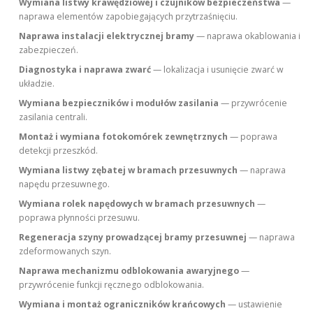
Wymiana listwy krawędziowej i czujników bezpieczeństwa
—
naprawa elementów zapobiegających przytrzaśnięciu.
Naprawa instalacji elektrycznej bramy
— naprawa okablowania i
zabezpieczeń.
Diagnostyka i naprawa zwarć
— lokalizacja i usunięcie zwarć w
układzie.
Wymiana bezpieczników i modułów zasilania
— przywrócenie
zasilania centrali.
Montaż i wymiana fotokomórek zewnętrznych
— poprawa
detekcji przeszkód.
Wymiana listwy zębatej w bramach przesuwnych
— naprawa
napędu przesuwnego.
Wymiana rolek napędowych w bramach przesuwnych
—
poprawa płynności przesuwu.
Regeneracja szyny prowadzącej bramy przesuwnej
— naprawa
zdeformowanych szyn.
Naprawa mechanizmu odblokowania awaryjnego
—
przywrócenie funkcji ręcznego odblokowania.
Wymiana i montaż ograniczników krańcowych
— ustawienie