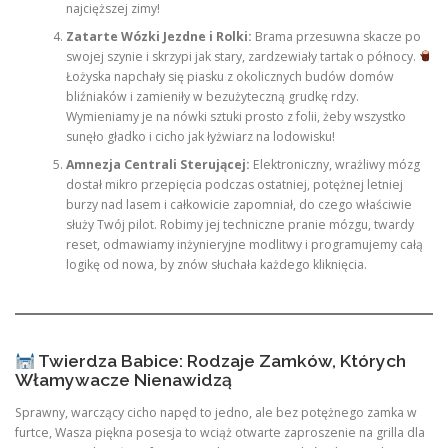
najcięższej zimy!
Zatarte Wózki Jezdne i Rolki:
Brama przesuwna skacze po
swojej szynie i skrzypi jak stary, zardzewiały tartak o północy.
Łożyska napchały się piasku z okolicznych budów domów
bliźniaków i zamieniły w bezużyteczną grudkę rdzy.
Wymieniamy je na nówki sztuki prosto z folii, żeby wszystko
sunęło gładko i cicho jak łyżwiarz na lodowisku!
Amnezja Centrali Sterującej:
Elektroniczny, wrażliwy mózg
dostał mikro przepięcia podczas ostatniej, potężnej letniej
burzy nad lasem i całkowicie zapomniał, do czego właściwie
służy Twój pilot. Robimy jej techniczne pranie mózgu, twardy
reset, odmawiamy inżynieryjne modlitwy i programujemy całą
logikę od nowa, by znów słuchała każdego kliknięcia.
Twierdza Babice: Rodzaje Zamków, Których
Włamywacze Nienawidzą
Sprawny, warczący cicho napęd to jedno, ale bez potężnego zamka w
furtce, Wasza piękna posesja to wciąż otwarte zaproszenie na grilla dla