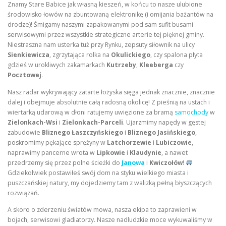
Znamy Stare Babice jak własną kieszeń, w końcu to nasze ulubione
środowisko łowów na zbuntowaną elektronikę (i omijania bażantów na
drodze)! Śmigamy naszymi zapakowanymi pod sam sufit busami
serwisowymi przez wszystkie strategiczne arterie tej pięknej gminy.
Niestraszna nam usterka tuż przy Rynku, zepsuty siłownik na ulicy
Sienkiewicza
, zgrzytająca rolka na
Okulickiego
, czy spalona płyta
gdzieś w urokliwych zakamarkach
Kutrzeby
,
Kleeberga
czy
Pocztowej
.
Nasz radar wykrywający zatarte łożyska sięga jednak znacznie, znacznie
dalej i obejmuje absolutnie całą radosną okolicę! Z pieśnią na ustach i
wiertarką udarową w dłoni ratujemy uwięzione za bramą
samochody
w
Zielonkach-Wsi
i
Zielonkach-Parceli
. Ujarzmimy napędy w gęstej
zabudowie
Bliznego Łaszczyńskiego
i
Bliznego Jasińskiego
,
poskromimy pękające sprężyny w
Latchorzewie
i
Lubiczowie
,
naprawimy pancerne wrota w
Lipkowie
i
Klaudynie
, a nawet
przedrzemy się przez polne ścieżki do
Janowa
i
Kwiczołów
!
Gdziekolwiek postawiłeś swój dom na styku wielkiego miasta i
puszczańskiej natury, my dojedziemy tam z walizką pełną błyszczących
rozwiązań.
A skoro o zderzeniu światów mowa, nasza ekipa to zaprawieni w
bojach, serwisowi gladiatorzy. Nasze nadludzkie moce wykuwaliśmy w