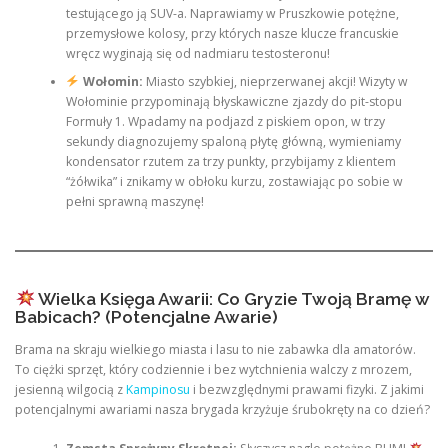
testującego ją SUV-a. Naprawiamy w Pruszkowie potężne,
przemysłowe kolosy, przy których nasze klucze francuskie
wręcz wyginają się od nadmiaru testosteronu!
Wołomin:
Miasto szybkiej, nieprzerwanej akcji! Wizyty w
Wołominie przypominają błyskawiczne zjazdy do pit-stopu
Formuły 1. Wpadamy na podjazd z piskiem opon, w trzy
sekundy diagnozujemy spaloną płytę główną, wymieniamy
kondensator rzutem za trzy punkty, przybijamy z klientem
“żółwika” i znikamy w obłoku kurzu, zostawiając po sobie w
pełni sprawną maszynę!
Wielka Księga Awarii: Co Gryzie Twoją Bramę w
Babicach? (Potencjalne Awarie)
Brama na skraju wielkiego miasta i lasu to nie zabawka dla amatorów.
To ciężki sprzęt, który codziennie i bez wytchnienia walczy z mrozem,
jesienną wilgocią z
Kampinosu
i bezwzględnymi prawami fizyki. Z jakimi
potencjalnymi awariami nasza brygada krzyżuje śrubokręty na co dzień?