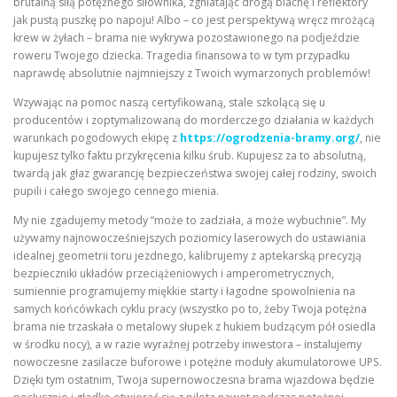
brutalną siłą potężnego siłownika, zgniatając drogą blachę i reflektory
jak pustą puszkę po napoju! Albo – co jest perspektywą wręcz mrożącą
krew w żyłach – brama nie wykrywa pozostawionego na podjeździe
roweru Twojego dziecka. Tragedia finansowa to w tym przypadku
naprawdę absolutnie najmniejszy z Twoich wymarzonych problemów!
Wzywając na pomoc naszą certyfikowaną, stale szkolącą się u
producentów i zoptymalizowaną do morderczego działania w każdych
warunkach pogodowych ekipę z
https://ogrodzenia-bramy.org/
, nie
kupujesz tylko faktu przykręcenia kilku śrub. Kupujesz za to absolutną,
twardą jak głaz gwarancję bezpieczeństwa swojej całej rodziny, swoich
pupili i całego swojego cennego mienia.
My nie zgadujemy metody “może to zadziała, a może wybuchnie”. My
używamy najnowocześniejszych poziomicy laserowych do ustawiania
idealnej geometrii toru jezdnego, kalibrujemy z aptekarską precyzją
bezpieczniki układów przeciążeniowych i amperometrycznych,
sumiennie programujemy miękkie starty i łagodne spowolnienia na
samych końcówkach cyklu pracy (wszystko po to, żeby Twoja potężna
brama nie trzaskała o metalowy słupek z hukiem budzącym pół osiedla
w środku nocy), a w razie wyraźnej potrzeby inwestora – instalujemy
nowoczesne zasilacze buforowe i potężne moduły akumulatorowe UPS.
Dzięki tym ostatnim, Twoja supernowoczesna brama wjazdowa będzie