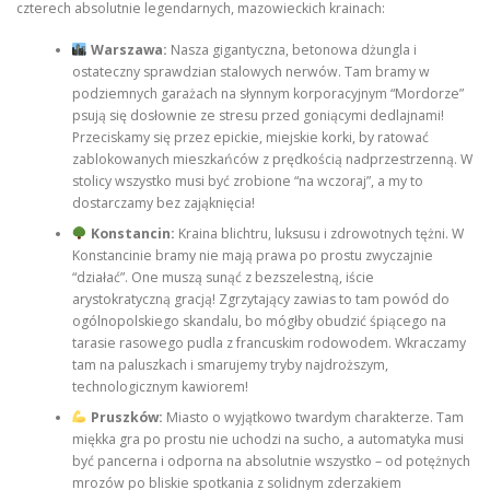
czterech absolutnie legendarnych, mazowieckich krainach:
Warszawa:
Nasza gigantyczna, betonowa dżungla i
ostateczny sprawdzian stalowych nerwów. Tam bramy w
podziemnych garażach na słynnym korporacyjnym “Mordorze”
psują się dosłownie ze stresu przed goniącymi dedlajnami!
Przeciskamy się przez epickie, miejskie korki, by ratować
zablokowanych mieszkańców z prędkością nadprzestrzenną. W
stolicy wszystko musi być zrobione “na wczoraj”, a my to
dostarczamy bez zająknięcia!
Konstancin:
Kraina blichtru, luksusu i zdrowotnych tężni. W
Konstancinie bramy nie mają prawa po prostu zwyczajnie
“działać”. One muszą sunąć z bezszelestną, iście
arystokratyczną gracją! Zgrzytający zawias to tam powód do
ogólnopolskiego skandalu, bo mógłby obudzić śpiącego na
tarasie rasowego pudla z francuskim rodowodem. Wkraczamy
tam na paluszkach i smarujemy tryby najdroższym,
technologicznym kawiorem!
Pruszków:
Miasto o wyjątkowo twardym charakterze. Tam
miękka gra po prostu nie uchodzi na sucho, a automatyka musi
być pancerna i odporna na absolutnie wszystko – od potężnych
mrozów po bliskie spotkania z solidnym zderzakiem