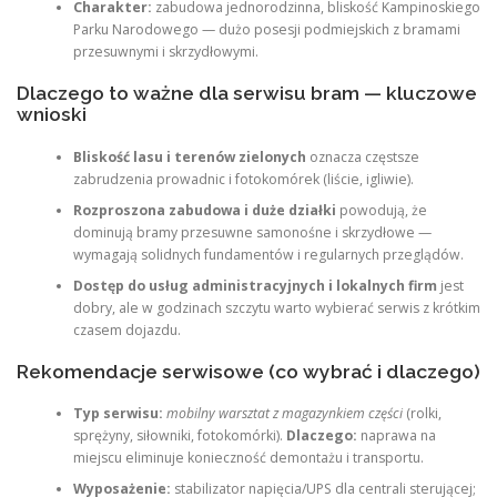
Charakter:
zabudowa jednorodzinna, bliskość Kampinoskiego
Parku Narodowego — dużo posesji podmiejskich z bramami
przesuwnymi i skrzydłowymi.
Dlaczego to ważne dla serwisu bram — kluczowe
wnioski
Bliskość lasu i terenów zielonych
oznacza częstsze
zabrudzenia prowadnic i fotokomórek (liście, igliwie).
Rozproszona zabudowa i duże działki
powodują, że
dominują bramy przesuwne samonośne i skrzydłowe —
wymagają solidnych fundamentów i regularnych przeglądów.
Dostęp do usług administracyjnych i lokalnych firm
jest
dobry, ale w godzinach szczytu warto wybierać serwis z krótkim
czasem dojazdu.
Rekomendacje serwisowe (co wybrać i dlaczego)
Typ serwisu:
mobilny warsztat z magazynkiem części
(rolki,
sprężyny, siłowniki, fotokomórki).
Dlaczego:
naprawa na
miejscu eliminuje konieczność demontażu i transportu.
Wyposażenie:
stabilizator napięcia/UPS dla centrali sterującej;