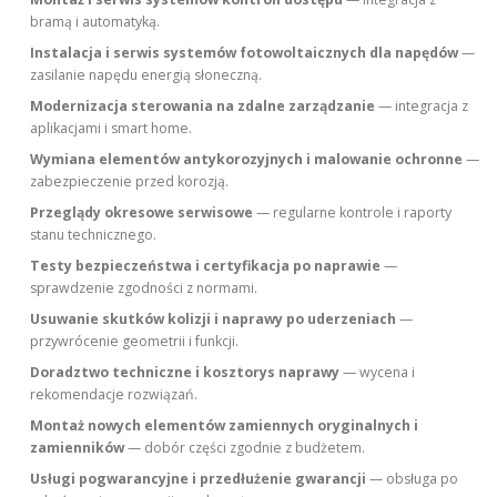
bramą i automatyką.
Instalacja i serwis systemów fotowoltaicznych dla napędów
—
zasilanie napędu energią słoneczną.
Modernizacja sterowania na zdalne zarządzanie
— integracja z
aplikacjami i smart home.
Wymiana elementów antykorozyjnych i malowanie ochronne
—
zabezpieczenie przed korozją.
Przeglądy okresowe serwisowe
— regularne kontrole i raporty
stanu technicznego.
Testy bezpieczeństwa i certyfikacja po naprawie
—
sprawdzenie zgodności z normami.
Usuwanie skutków kolizji i naprawy po uderzeniach
—
przywrócenie geometrii i funkcji.
Doradztwo techniczne i kosztorys naprawy
— wycena i
rekomendacje rozwiązań.
Montaż nowych elementów zamiennych oryginalnych i
zamienników
— dobór części zgodnie z budżetem.
Usługi pogwarancyjne i przedłużenie gwarancji
— obsługa po