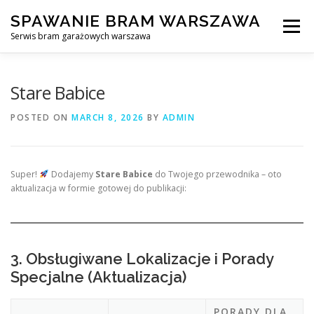
Skip
SPAWANIE BRAM WARSZAWA
to
Menu
content
Serwis bram garażowych warszawa
SPAWANIE BRAM GARAŻOWYCH I OGRODZEŃ WARSZAWA
Stare Babice
POSTED ON
MARCH 8, 2026
BY
ADMIN
AWARYJNE OTWIERANIE BRAM
BLOG
KONTAKT
Super!
Dodajemy
Stare Babice
do Twojego przewodnika – oto
aktualizacja w formie gotowej do publikacji:
3. Obsługiwane Lokalizacje i Porady
Specjalne (Aktualizacja)
PORADY DLA