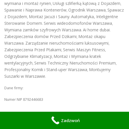
wymiana i montaż rynien
Usługi szlifierką kątową z Dojazdem
,
,
Spawanie i Naprawa Kontenerów
Ogrodnik Warszawa
Spawacz
,
,
z Dojazdem
Montaż Jacuzi i Sauny
Automatyka, Inteligentne
,
.
Sterowanie Domem
Serwis wideodomofonów Warszawa
.
,
Wymiana zamków szyfrowych Warszawa
Ai home dubai
.
.
Zabezpieczenia domów Przed Dzikami
Montaż okapu
,
Warszawa
Zarządzanie nieruchomościami luksusowymi
.
,
Zabezpieczenia Przed Ptakami
Serwis Maszyn Fitness
,
,
Odgrzybianie Klimatyzacji
Montaż i Wymiana kratek
,
wentylacyjnych
Serwis Techniczny Nieruchomości Premium
,
,
Profesjonalny Komik i Stand-uper Warszawa
Montujemy
,
Suszarki w Warszawie
.
Dane firmy:
Numer NIP 8792446683
Numer REGON 021161238
Zadzwoń