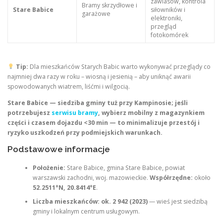
zawiasów, kontrola
Bramy skrzydłowe i
Stare Babice
siłowników i
garażowe
elektroniki,
przegląd
fotokomórek
Tip:
Dla mieszkańców Starych Babic warto wykonywać przeglądy co
najmniej dwa razy w roku – wiosną i jesienią – aby uniknąć awarii
spowodowanych wiatrem, liśćmi i wilgocią.
Stare Babice — siedziba gminy tuż przy Kampinosie; jeśli
potrzebujesz
serwisu bramy
, wybierz mobilny z magazynkiem
części i czasem dojazdu <30 min — to minimalizuje przestój i
ryzyko uszkodzeń przy podmiejskich warunkach.
Podstawowe informacje
Położenie:
Stare Babice, gmina Stare Babice, powiat
warszawski zachodni, woj. mazowieckie.
Współrzędne:
około
52.2511°N, 20.8414°E
.
Liczba mieszkańców:
ok. 2 942 (2023)
— wieś jest siedzibą
gminy i lokalnym centrum usługowym.