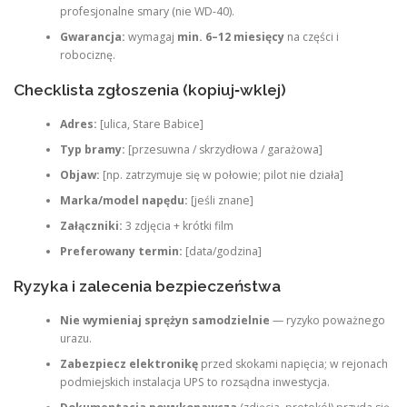
profesjonalne smary (nie WD‑40).
Gwarancja:
wymagaj
min. 6–12 miesięcy
na części i
robociznę.
Checklista zgłoszenia (kopiuj‑wklej)
Adres:
[ulica, Stare Babice]
Typ bramy:
[przesuwna / skrzydłowa / garażowa]
Objaw:
[np. zatrzymuje się w połowie; pilot nie działa]
Marka/model napędu:
[jeśli znane]
Załączniki:
3 zdjęcia + krótki film
Preferowany termin:
[data/godzina]
Ryzyka i zalecenia bezpieczeństwa
Nie wymieniaj sprężyn samodzielnie
— ryzyko poważnego
urazu.
Zabezpiecz elektronikę
przed skokami napięcia; w rejonach
podmiejskich instalacja UPS to rozsądna inwestycja.