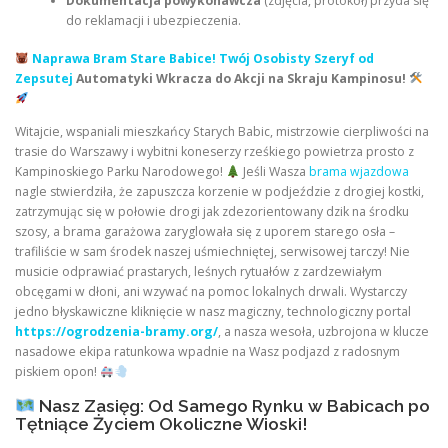
Dokumentacja powykonawcza
(zdjęcia, protokół) przyda się
do reklamacji i ubezpieczenia.
Naprawa Bram Stare Babice! Twój Osobisty Szeryf od
Zepsutej
Automatyki Wkracza do Akcji na Skraju Kampinosu!
Witajcie, wspaniali mieszkańcy Starych Babic, mistrzowie cierpliwości na
trasie do Warszawy i wybitni koneserzy rześkiego powietrza prosto z
Kampinoskiego Parku Narodowego!
Jeśli Wasza
brama wjazdowa
nagle stwierdziła, że zapuszcza korzenie w podjeździe z drogiej kostki,
zatrzymując się w połowie drogi jak zdezorientowany dzik na środku
szosy, a brama garażowa zaryglowała się z uporem starego osła –
trafiliście w sam środek naszej uśmiechniętej, serwisowej tarczy! Nie
musicie odprawiać prastarych, leśnych rytuałów z zardzewiałym
obcęgami w dłoni, ani wzywać na pomoc lokalnych drwali. Wystarczy
jedno błyskawiczne kliknięcie w nasz magiczny, technologiczny portal
https://ogrodzenia-bramy.org/
, a nasza wesoła, uzbrojona w klucze
nasadowe ekipa ratunkowa wpadnie na Wasz podjazd z radosnym
piskiem opon!
Nasz Zasięg: Od Samego Rynku w Babicach po
Tętniące Życiem Okoliczne Wioski!