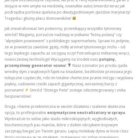
stojące w nim umyte na niedzielę, nowiutkie auto) śmierdzi teraz jak
podrzędna portowa speluna po dwutygodniowym zjeździe marynarzy!
Tragedia i głośny płacz domowników!
Jak zneutralizować ten potworny, przenikający wszystko tytoniowy
smród? Błagamy, porzućcie nadzieję w psikaniu “leśną polaną” czy
“alpejskim powiewem” z pobliskiego supermarketu. Sprawi to jedynie,
że w powietrzu zawiśnie gęsty, mdły aromat tytoniowego mchu – od
tego lepkiego zapachu aż szczypią oczy! Potrzebujesz militarnej wręcz,
nowoczesnej technologii! Wyciągamy na środek nasz
potężny,
przemysłowy generator ozonu
!
Nasz ozonator po prostu zjada
wredny dym z wujkowych fajek na śniadanie, bezlitośnie przeżuwa jego
toksyczne cząsteczki, robi im totalne chemiczne pranie mózgu i wypluwa
piękny, cudownie rześki zapach gigantycznej, wiosennej burzy z
piorunami!
Smród “Złotego Peta” zostaje zdezintegrowany i znika
bezpowrotnie!
Druga, równie przekomiczna w swoim działaniu i szalenie skuteczna
opcja, to profesjonalne
enzymatyczne neutralizatory w sprayu
.
Wyobraźcie to sobie jako stado mikroskopijnych, wygłodniałych,
biochemicznych pac-manów, które z dzikim okrzykiem bojowym
zaczynają biegać po Twoim garażu. Łapią molekuły dymu w locie i bez
litości pożerają je ze smakiem, zostawiając po sobie powalający,