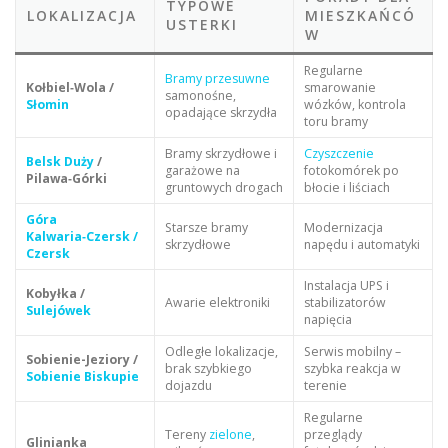
TYPOWE
LOKALIZACJA
MIESZKAŃCÓ
USTERKI
W
Regularne
Bramy przesuwne
Kołbiel‑Wola /
smarowanie
samonośne,
Słomin
wózków, kontrola
opadające skrzydła
toru bramy
Bramy skrzydłowe i
Czyszczenie
Belsk Duży
/
garażowe na
fotokomórek po
Pilawa‑Górki
gruntowych drogach
błocie i liściach
Góra
Starsze bramy
Modernizacja
Kalwaria‑Czersk /
skrzydłowe
napędu i automatyki
Czersk
Instalacja UPS i
Kobyłka /
Awarie elektroniki
stabilizatorów
Sulejówek
napięcia
Odległe lokalizacje,
Serwis mobilny –
Sobienie-Jeziory /
brak szybkiego
szybka reakcja w
Sobienie Biskupie
dojazdu
terenie
Regularne
Tereny
zielone
,
przeglądy
Glinianka