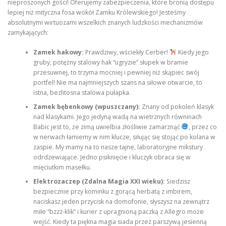
nieproszonych gości! Oferujemy zabezpieczenia, które bronią dostępu
lepiej niż mityczna fosa wokół Zamku Królewskiego! Jesteśmy
absolutnymi wirtuozami wszelkich znanych ludzkości mechanizmów
zamykających:
Zamek hakowy:
Prawdziwy, wściekły Cerber!
Kiedy jego
gruby, potężny stalowy hak “ugryzie” słupek w bramie
przesuwnej, to trzyma mocniej i pewniej niż skąpiec swój
portfel! Nie ma najmniejszych szans na siłowe otwarcie, to
istna, bezlitosna stalowa pułapka.
Zamek bębenkowy (wpuszczany):
Znany od pokoleń klasyk
nad klasykami. Jego jedyną wadą na wietrznych równinach
Babic jest to, że zimą uwielbia złośliwie zamarznąć
, przez co
w nerwach łamiemy w nim klucze, siłując się stojąc po kolana w
zaspie. My mamy na to nasze tajne, laboratoryjne mikstury
odrdzewiające. Jedno psiknięcie i kluczyk obraca się w
mięciutkim masełku.
Elektrozaczep (Zdalna Magia XXI wieku):
Siedzisz
bezpiecznie przy kominku z gorącą herbatą z imbirem,
naciskasz jeden przycisk na domofonie, słyszysz na zewnątrz
miłe “bzzz-klik” i kurier z upragnioną paczką z Allegro może
wejść. Kiedy ta piękna magia siada przez parszywą jesienną