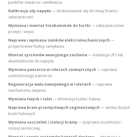
punktów otwarcia i zamknięcia.
Kalibracja siły napędu
— dostosowanie siły do masy bramy i
zabezpieczeń.
Wymiana i montaż fotokomórek do furtki
— zabezpieczenie
przejść i wejść.
Naprawa i wymiana zamków elektromechanicznych
—
przywrócenie funkcji zamykania.
Montaż systemów awaryjnego zasilania
— instalacja UPS lub
akumulatorów do napędu.
Wymiana pancerza w roletach zewnętrznych
— naprawa
uszkodzonego pancerza.
Regeneracja wału nawojowego w roletach
— naprawa
mechanizmu zwijania.
Wymiana łożysk i tulei
— eliminacja luzów i hałasu.
Naprawa bram przemysłowych segmentowych
— serwis dużych
bram halowych.
Wymiana uszczelek i izolacji bramy
— poprawa szczelności i
izolacji termicznej.
Montaż i serwis systemów kontroli dostępu
— integracja z