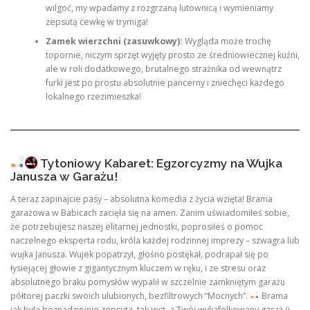
wilgoć, my wpadamy z rozgrzaną lutownicą i wymieniamy
zepsutą cewkę w trymiga!
Zamek wierzchni (zasuwkowy):
Wygląda może trochę
topornie, niczym sprzęt wyjęty prosto ze średniowiecznej kuźni,
ale w roli dodatkowego, brutalnego strażnika od wewnątrz
furki jest po prostu absolutnie pancerny i zniechęci każdego
lokalnego rzezimieszka!
Tytoniowy Kabaret: Egzorcyzmy na Wujka
Janusza w Garażu!
A teraz zapinajcie pasy – absolutna komedia z życia wzięta! Brama
garażowa w Babicach zacięła się na amen. Zanim uświadomiłeś sobie,
że potrzebujesz naszej elitarnej jednostki, poprosiłeś o pomoc
naczelnego eksperta rodu, króla każdej rodzinnej imprezy – szwagra lub
wujka Janusza. Wujek popatrzył, głośno postękał, podrapał się po
łysiejącej głowie z gigantycznym kluczem w ręku, i ze stresu oraz
absolutnego braku pomysłów wypalił w szczelnie zamkniętym garażu
półtorej paczki swoich ulubionych, bezfiltrowych “Mocnych”.
Brama
jak była beznadziejnie zepsuta, tak jest, a Twój wykafelkowany garaż (i