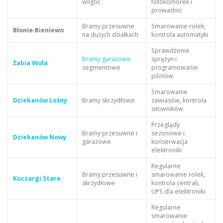
wilgoć
fotokomórek i
prowadnic
Bramy przesuwne
Smarowanie rolek,
Błonie‑Bieniewo
na dużych działkach
kontrola automatyki
Sprawdzenie
Bramy garażowe
sprężyn i
Żabia Wola
segmentowe
programowanie
pilotów
Smarowanie
Dziekanów Leśny
Bramy skrzydłowe
zawiasów, kontrola
siłowników
Przeglądy
Bramy przesuwne i
sezonowe i
Dziekanów Nowy
garażowe
konserwacja
elektroniki
Regularne
Bramy przesuwne i
smarowanie rolek,
Koczargi Stare
skrzydłowe
kontrola centrali,
UPS dla elektroniki
Regularne
smarowanie