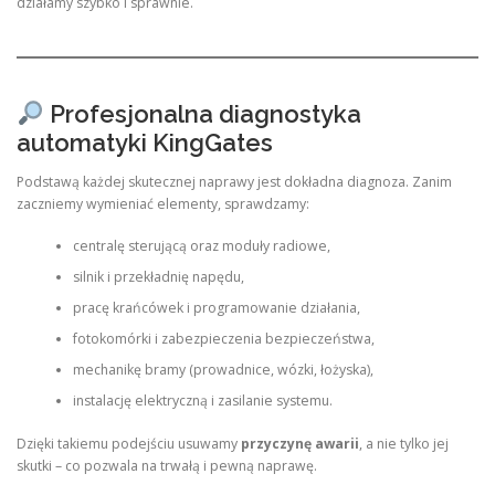
działamy szybko i sprawnie.
Profesjonalna diagnostyka
automatyki KingGates
Podstawą każdej skutecznej naprawy jest dokładna diagnoza. Zanim
zaczniemy wymieniać elementy, sprawdzamy:
centralę sterującą oraz moduły radiowe,
silnik i przekładnię napędu,
pracę krańcówek i programowanie działania,
fotokomórki i zabezpieczenia bezpieczeństwa,
mechanikę bramy (prowadnice, wózki, łożyska),
instalację elektryczną i zasilanie systemu.
Dzięki takiemu podejściu usuwamy
przyczynę awarii
, a nie tylko jej
skutki – co pozwala na trwałą i pewną naprawę.