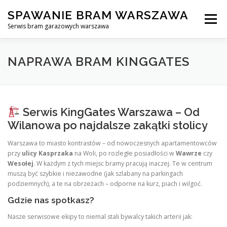
Skip
SPAWANIE BRAM WARSZAWA
to
Menu
content
Serwis bram garażowych warszawa
SPAWANIE BRAM GARAŻOWYCH I OGRODZEŃ WARSZAWA
NAPRAWA BRAM KINGGATES
AWARYJNE OTWIERANIE BRAM
BLOG
KONTAKT
Serwis KingGates Warszawa – Od
Wilanowa po najdalsze zakątki stolicy
Warszawa to miasto kontrastów – od nowoczesnych apartamentowców
przy
ulicy Kasprzaka
na Woli, po rozległe posiadłości w
Wawrze
czy
Wesołej
. W każdym z tych miejsc bramy pracują inaczej. Te w centrum
muszą być szybkie i niezawodne (jak szlabany na parkingach
podziemnych), a te na obrzeżach – odporne na kurz, piach i wilgoć.
Gdzie nas spotkasz?
Nasze serwisowe ekipy to niemal stali bywalcy takich arterii jak: