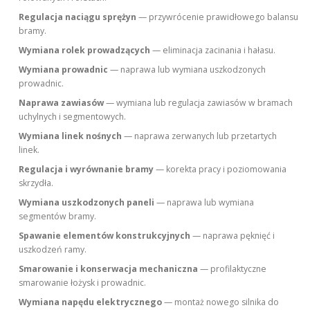
Regulacja naciągu sprężyn
— przywrócenie prawidłowego balansu
bramy.
Wymiana rolek prowadzących
— eliminacja zacinania i hałasu.
Wymiana prowadnic
— naprawa lub wymiana uszkodzonych
prowadnic.
Naprawa zawiasów
— wymiana lub regulacja zawiasów w bramach
uchylnych i segmentowych.
Wymiana linek nośnych
— naprawa zerwanych lub przetartych
linek.
Regulacja i wyrównanie bramy
— korekta pracy i poziomowania
skrzydła.
Wymiana uszkodzonych paneli
— naprawa lub wymiana
segmentów bramy.
Spawanie elementów konstrukcyjnych
— naprawa pęknięć i
uszkodzeń ramy.
Smarowanie i konserwacja mechaniczna
— profilaktyczne
smarowanie łożysk i prowadnic.
Wymiana napędu elektrycznego
— montaż nowego silnika do