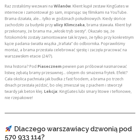
Raz zostaliśmy wezwani na
Wilanów
. Klient kupił zestaw KingGates w
internecie i zamontował go sam, inspirując się filmikami na YouTube.
Brama działała, ale… tylko w godzinach południowych. Kiedy słońce
zachodziło za budynki przy
ulicy Klimczaka
, brama stawała. Klient był
przekonany, że brama ma „włoski tryb siesty”. Okazało się, że
fotokomórki zostały zamontowane tak krzywo, że tylko przy konkretnym
kącie padania światła wiązka „trafiała” do odbiornika. Poprawiliśmy
montaż, a brama przestała celebrować sjestę i zaczęła pracować na
warszawskim etacie (24/7).
Inna historia? Pod
Piasecznem
pewien pan próbował nasmarować
listwę zębatą bramy przesuwnej… olejem do smażenia frytek. Efekt?
Cała okolica pachniała jak budka z fast foodem, a brama po trzech
dniach przestała jeździć, bo olej zmieszał się z piachem i stworzył
twardy jak beton klej.
Lekcja:
KingGates lubi smary litowe i teflonowe,
nie rzepakowe!
Dlaczego warszawiacy dzwonią pod
570 933 114?