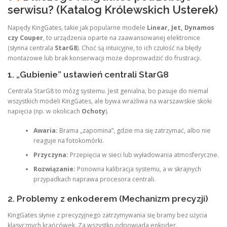
serwisu? (Katalog Królewskich Usterek)
Napędy KingGates, takie jak popularne modele
Linear, Jet, Dynamos
czy Couper
, to urządzenia oparte na zaawansowanej elektronice
(słynna centrala
StarG8
). Choć są intuicyjne, to ich czułość na błędy
montażowe lub brak konserwacji może doprowadzić do frustracji.
1. „Gubienie” ustawień centrali StarG8
Centrala StarG8 to mózg systemu. Jest genialna, bo pasuje do niemal
wszystkich modeli KingGates, ale bywa wrażliwa na warszawskie skoki
napięcia (np. w okolicach
Ochoty
).
Awaria:
Brama „zapomina”, gdzie ma się zatrzymać, albo nie
reaguje na fotokomórki.
Przyczyna:
Przepięcia w sieci lub wyładowania atmosferyczne.
Rozwiązanie:
Ponowna kalibracja systemu, a w skrajnych
przypadkach naprawa procesora centrali.
2. Problemy z enkoderem (Mechanizm precyzji)
KingGates słynie z precyzyjnego zatrzymywania się bramy bez użycia
klasycznych krańcówek. Za wszystko odpowiada enkoder.