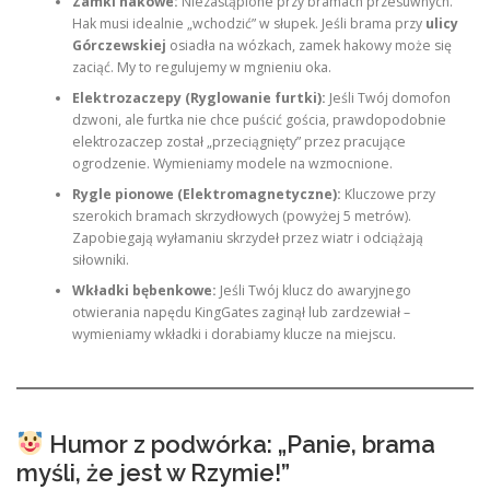
Zamki hakowe:
Niezastąpione przy bramach przesuwnych.
Hak musi idealnie „wchodzić” w słupek. Jeśli brama przy
ulicy
Górczewskiej
osiadła na wózkach, zamek hakowy może się
zaciąć. My to regulujemy w mgnieniu oka.
Elektrozaczepy (Ryglowanie furtki):
Jeśli Twój domofon
dzwoni, ale furtka nie chce puścić gościa, prawdopodobnie
elektrozaczep został „przeciągnięty” przez pracujące
ogrodzenie. Wymieniamy modele na wzmocnione.
Rygle pionowe (Elektromagnetyczne):
Kluczowe przy
szerokich bramach skrzydłowych (powyżej 5 metrów).
Zapobiegają wyłamaniu skrzydeł przez wiatr i odciążają
siłowniki.
Wkładki bębenkowe:
Jeśli Twój klucz do awaryjnego
otwierania napędu KingGates zaginął lub zardzewiał –
wymieniamy wkładki i dorabiamy klucze na miejscu.
Humor z podwórka: „Panie, brama
myśli, że jest w Rzymie!”