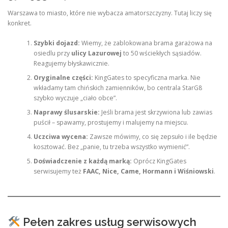
Warszawa to miasto, które nie wybacza amatorszczyzny. Tutaj liczy się
konkret.
Szybki dojazd:
Wiemy, że zablokowana brama garażowa na
osiedlu przy
ulicy Lazurowej
to 50 wściekłych sąsiadów.
Reagujemy błyskawicznie.
Oryginalne części:
KingGates to specyficzna marka. Nie
wkładamy tam chińskich zamienników, bo centrala StarG8
szybko wyczuje „ciało obce”.
Naprawy ślusarskie:
Jeśli brama jest skrzywiona lub zawias
puścił – spawamy, prostujemy i malujemy na miejscu.
Uczciwa wycena:
Zawsze mówimy, co się zepsuło i ile będzie
kosztować. Bez „panie, tu trzeba wszystko wymienić”.
Doświadczenie z każdą marką:
Oprócz KingGates
serwisujemy też
FAAC, Nice, Came, Hormann i Wiśniowski
.
Pełen zakres usług serwisowych