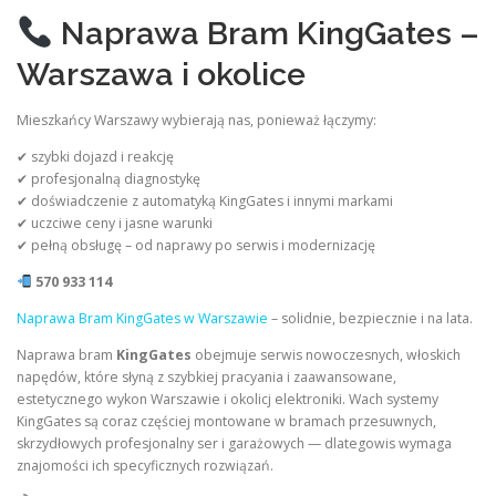
Naprawa Bram KingGates –
Warszawa i okolice
Mieszkańcy Warszawy wybierają nas, ponieważ łączymy:
✔ szybki dojazd i reakcję
✔ profesjonalną diagnostykę
✔ doświadczenie z automatyką KingGates i innymi markami
✔ uczciwe ceny i jasne warunki
✔ pełną obsługę – od naprawy po serwis i modernizację
570 933 114
Naprawa Bram KingGates w Warszawie
– solidnie, bezpiecznie i na lata.
Naprawa bram
KingGates
obejmuje serwis nowoczesnych, włoskich
napędów, które słyną z szybkiej pracyania i zaawansowane,
estetycznego wykon Warszawie i okolicj elektroniki. Wach systemy
KingGates są coraz częściej montowane w bramach przesuwnych,
skrzydłowych profesjonalny ser i garażowych — dlategowis wymaga
znajomości ich specyficznych rozwiązań.