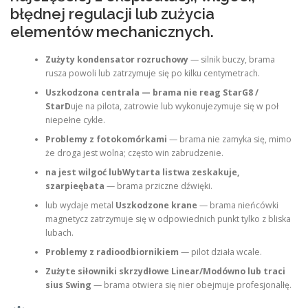
błędnej regulacji lub zużycia
elementów mechanicznych.
Zużyty kondensator rozruchowy
— silnik buczy, brama
rusza powoli lub zatrzymuje się po kilku centymetrach.
Uszkodzona centrala — brama nie reag StarG8 /
StarD
uje na pilota, zatrowie lub wykonujezymuje się w poł
niepełne cykle.
Problemy z fotokomórkami
— brama nie zamyka się, mimo
że droga jest wolna; często win zabrudzenie.
na jest wilgoć lubWytarta listwa zeskakuje,
szarpieębata
— brama prziczne dźwięki.
lub wydaje metal
Uszkodzone krane
— brama nieńcówki
magnetycz zatrzymuje się w odpowiednich punkt tylko z bliska
lubach.
Problemy z radioodbiornikiem
— pilot działa wcale.
Zużyte siłowniki skrzydłowe Linear/Modówno lub traci
sius Swing
— brama otwiera się nier obejmuje profesjonalłę.