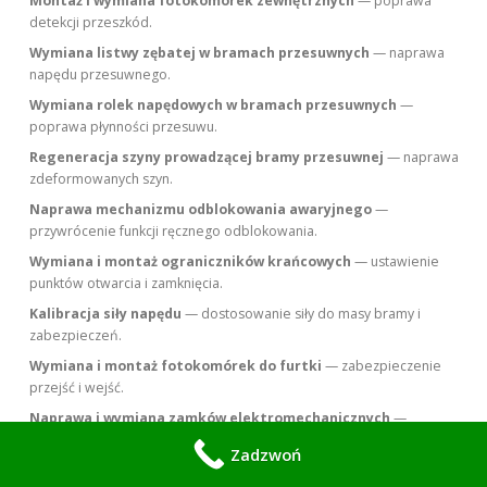
Montaż i wymiana fotokomórek zewnętrznych
— poprawa
detekcji przeszkód.
Wymiana listwy zębatej w bramach przesuwnych
— naprawa
napędu przesuwnego.
Wymiana rolek napędowych w bramach przesuwnych
—
poprawa płynności przesuwu.
Regeneracja szyny prowadzącej bramy przesuwnej
— naprawa
zdeformowanych szyn.
Naprawa mechanizmu odblokowania awaryjnego
—
przywrócenie funkcji ręcznego odblokowania.
Wymiana i montaż ograniczników krańcowych
— ustawienie
punktów otwarcia i zamknięcia.
Kalibracja siły napędu
— dostosowanie siły do masy bramy i
zabezpieczeń.
Wymiana i montaż fotokomórek do furtki
— zabezpieczenie
przejść i wejść.
Naprawa i wymiana zamków elektromechanicznych
—
przywrócenie funkcji zamykania.
Zadzwoń
Montaż systemów awaryjnego zasilania
— instalacja UPS lub