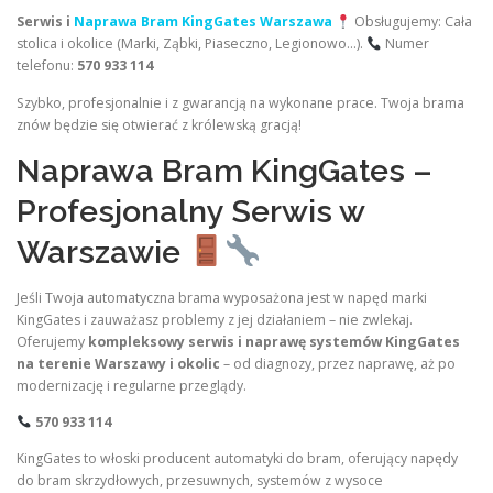
Serwis i
Naprawa Bram KingGates Warszawa
Obsługujemy: Cała
stolica i okolice (Marki, Ząbki, Piaseczno, Legionowo…).
Numer
telefonu:
570 933 114
Szybko, profesjonalnie i z gwarancją na wykonane prace. Twoja brama
znów będzie się otwierać z królewską gracją!
Naprawa Bram KingGates –
Profesjonalny Serwis w
Warszawie
Jeśli Twoja automatyczna brama wyposażona jest w napęd marki
KingGates i zauważasz problemy z jej działaniem – nie zwlekaj.
Oferujemy
kompleksowy serwis i naprawę systemów KingGates
na terenie Warszawy i okolic
– od diagnozy, przez naprawę, aż po
modernizację i regularne przeglądy.
570 933 114
KingGates to włoski producent automatyki do bram, oferujący napędy
do bram skrzydłowych, przesuwnych, systemów z wysoce