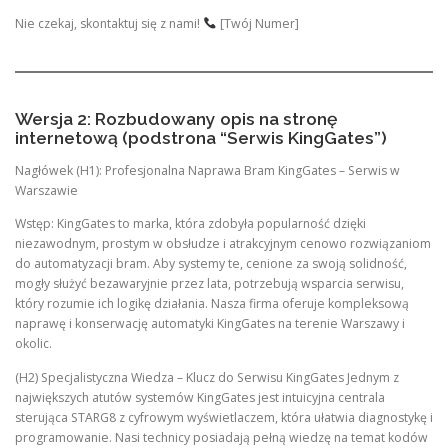
Nie czekaj, skontaktuj się z nami!
[Twój Numer]
Wersja 2: Rozbudowany opis na stronę
internetową (podstrona “Serwis KingGates”)
Nagłówek (H1): Profesjonalna Naprawa Bram KingGates – Serwis w
Warszawie
Wstęp: KingGates to marka, która zdobyła popularność dzięki
niezawodnym, prostym w obsłudze i atrakcyjnym cenowo rozwiązaniom
do automatyzacji bram. Aby systemy te, cenione za swoją solidność,
mogły służyć bezawaryjnie przez lata, potrzebują wsparcia serwisu,
który rozumie ich logikę działania. Nasza firma oferuje kompleksową
naprawę i konserwację automatyki KingGates na terenie Warszawy i
okolic.
(H2) Specjalistyczna Wiedza – Klucz do Serwisu KingGates Jednym z
największych atutów systemów KingGates jest intuicyjna centrala
sterująca STARG8 z cyfrowym wyświetlaczem, która ułatwia diagnostykę i
programowanie. Nasi technicy posiadają pełną wiedzę na temat kodów