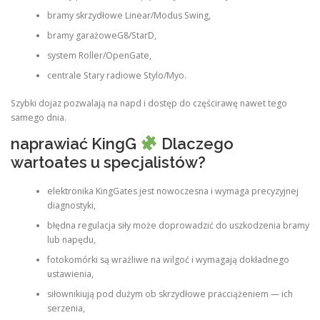
bramy skrzydłowe Linear/Modus Swing,
bramy garażoweG8/StarD,
system Roller/OpenGate,
centrale Stary radiowe Stylo/Myo.
Szybki dojaz pozwalają na napd i dostęp do częścirawę nawet tego
samego dnia.
naprawiać KingG
Dlaczego
wartoates u specjalistów?
elektronika KingGates jest nowoczesna i wymaga precyzyjnej
diagnostyki,
błędna regulacja siły może doprowadzić do uszkodzenia bramy
lub napędu,
fotokomórki są wrażliwe na wilgoć i wymagają dokładnego
ustawienia,
siłownikiują pod dużym ob skrzydłowe pracciążeniem — ich
serzenia,