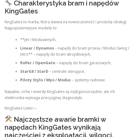
Charakterystyka bram i napędów
KingGates
KingGates to marka, która stawia na nowoczesność i prostotę obsługi.
Najpopularniejsze modele to:
**Jet / Moduswnych,
Linear / Dynamos
– napędy do bram przesu / Modus Swing /
Intro** – napędy do bram skrzydłowych,
Roller / OpenGate
– napędy do bram garażowych,
StarG8 / StarD
– centrale sterujące,
Piloty Stylo / Myo / Modus
– systemy radiowe.
Napękie, ciche i enerdy KingGates są szybgooszczędne, ale ich
elektronika wymaga precyzyjnej diagnostyki.
KingGates Uster—
Najczęstsze awarie bramki w
napędach KingGates wynikają
najczęściej z eksploatacji, wilgoci,