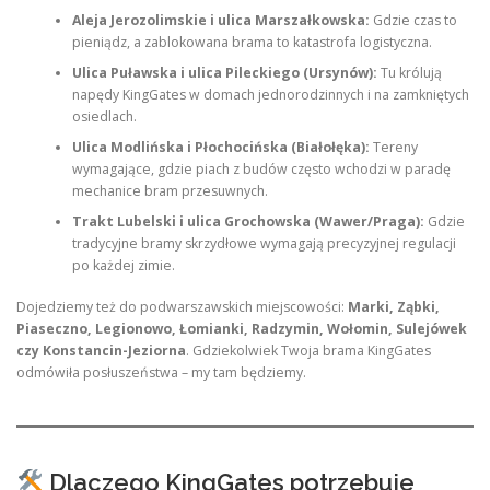
Aleja Jerozolimskie i ulica Marszałkowska:
Gdzie czas to
pieniądz, a zablokowana brama to katastrofa logistyczna.
Ulica Puławska i ulica Pileckiego (Ursynów):
Tu królują
napędy KingGates w domach jednorodzinnych i na zamkniętych
osiedlach.
Ulica Modlińska i Płochocińska (Białołęka):
Tereny
wymagające, gdzie piach z budów często wchodzi w paradę
mechanice bram przesuwnych.
Trakt Lubelski i ulica Grochowska (Wawer/Praga):
Gdzie
tradycyjne bramy skrzydłowe wymagają precyzyjnej regulacji
po każdej zimie.
Dojedziemy też do podwarszawskich miejscowości:
Marki, Ząbki,
Piaseczno, Legionowo, Łomianki, Radzymin, Wołomin, Sulejówek
czy Konstancin-Jeziorna
. Gdziekolwiek Twoja brama KingGates
odmówiła posłuszeństwa – my tam będziemy.
Dlaczego KingGates potrzebuje