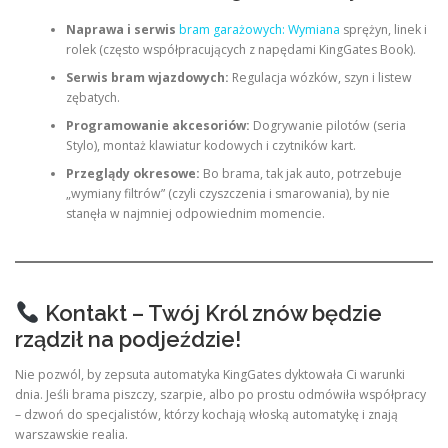
Naprawa i serwis
bram garażowych: Wymiana
sprężyn, linek i
rolek (często współpracujących z napędami KingGates Book).
Serwis bram wjazdowych:
Regulacja wózków, szyn i listew
zębatych.
Programowanie akcesoriów:
Dogrywanie pilotów (seria
Stylo), montaż klawiatur kodowych i czytników kart.
Przeglądy okresowe:
Bo brama, tak jak auto, potrzebuje
„wymiany filtrów” (czyli czyszczenia i smarowania), by nie
stanęła w najmniej odpowiednim momencie.
Kontakt – Twój Król znów będzie
rządził na podjeździe!
Nie pozwól, by zepsuta automatyka KingGates dyktowała Ci warunki
dnia. Jeśli brama piszczy, szarpie, albo po prostu odmówiła współpracy
– dzwoń do specjalistów, którzy kochają włoską automatykę i znają
warszawskie realia.