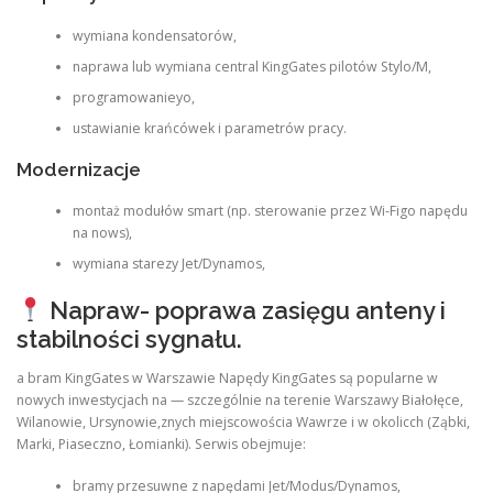
wymiana kondensatorów,
naprawa lub wymiana central KingGates pilotów Stylo/M,
programowanieyo,
ustawianie krańcówek i parametrów pracy.
Modernizacje
montaż modułów smart (np. sterowanie przez Wi-Figo napędu
na nows),
wymiana starezy Jet/Dynamos,
Napraw- poprawa zasięgu anteny i
stabilności sygnału.
a bram KingGates w Warszawie Napędy KingGates są popularne w
nowych inwestycjach na — szczególnie na terenie Warszawy Białołęce,
Wilanowie, Ursynowie,znych miejscowościa Wawrze i w okolicch (Ząbki,
Marki, Piaseczno, Łomianki). Serwis obejmuje:
bramy przesuwne z napędami Jet/Modus/Dynamos,