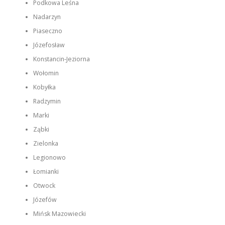
Podkowa Leśna
Nadarzyn
Piaseczno
Józefosław
Konstancin‑Jeziorna
Wołomin
Kobyłka
Radzymin
Marki
Ząbki
Zielonka
Legionowo
Łomianki
Otwock
Józefów
Mińsk Mazowiecki