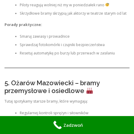
Piloty reagują wolniej niż my w poniedziałek rano
Skrzydłowe bramy skrzypią jak aktorzy w teatrze starym od lat
Porady praktyczne:
Smaruj zawiasy i prowadnice
Sprawdzaj fotokomórki i czujniki bezpieczeństwa
Resetuj automatykę po burzy lub przerwach w zasilaniu
5. Ożarów Mazowiecki – bramy
przemysłowe i osiedlowe
Tutaj spotykamy starsze bramy, które wymagają:
Regularnej kontroli sprężyn i siłowników
Sprawdzenia centralki i kabli
Zadzwoń
Smarowania zawiasów i prowadnic, bo inaczej brama robi