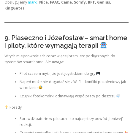
Obsługujemy
marki
:
Nice, FAAC, Came, Somfy, BFT, Genius,
KingGates
.
9. Piaseczno i Józefosław – smart home
i piloty, które wymagają terapii
W tych miejscowościach coraz więcej bram jest podłączonych do
systemów smart home. Ale uwaga:
Pilot czasem myśli, że jest joystickiem do gry
Napęd może nie dogadać się z Wi-Fi – konflikt pokoleniowy jak
w rodzinie
Czujniki fotokomórki odmawiają współpracy po deszczu
Porady:
Sprawdź baterie w pilotach – to najczęstszy powód „leniwej”
reakcji.
Zresetuj centralkę, jeśli brama zaczyna tańczyć własne tango