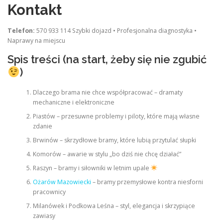
Kontakt
Telefon:
570 933 114 Szybki dojazd • Profesjonalna diagnostyka •
Naprawy na miejscu
Spis treści (na start, żeby się nie zgubić
)
Dlaczego brama nie chce współpracować – dramaty
mechaniczne i elektroniczne
Piastów – przesuwne problemy i piloty, które mają własne
zdanie
Brwinów – skrzydłowe bramy, które lubią przytulać słupki
Komorów – awarie w stylu „bo dziś nie chcę działać”
Raszyn – bramy i siłowniki w letnim upale
Ożarów Mazowiecki
– bramy przemysłowe kontra niesforni
pracownicy
Milanówek i Podkowa Leśna – styl, elegancja i skrzypiące
zawiasy