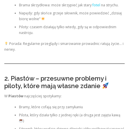
Brama skrzydłowa: może skrzypieć jak stary
fotel
na strychu.
Napędy: gdy słońce grzeje siłownik, może powiedzieć „dzisiaj
biorę wolne”
Piloty: czasem działają tylko wtedy, gdy są w odpowiednim
nastroju.
Porada: Regularne przeglądy i smarowanie prowadnic ratują życie… i
nerwy.
2. Piastów – przesuwne problemy i
piloty, które mają własne zdanie
W
Piastów
najczęściej spotykamy:
Bramy, które cofają się przy zamykaniu
Pilota, który działa tylko z jednej ręki (a druga jest zajęta kawą
)
Siłownik, który wydaje dziwne dźwięki jakby próbował rapować