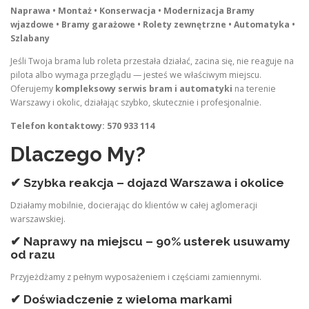
Naprawa • Montaż • Konserwacja • Modernizacja
Bramy
wjazdowe • Bramy garażowe • Rolety zewnętrzne • Automatyka •
Szlabany
Jeśli Twoja brama lub roleta przestała działać, zacina się, nie reaguje na
pilota albo wymaga przeglądu — jesteś we właściwym miejscu.
Oferujemy
kompleksowy serwis bram i automatyki
na terenie
Warszawy i okolic, działając szybko, skutecznie i profesjonalnie.
Telefon kontaktowy: 570 933 114
Dlaczego My?
✔ Szybka reakcja – dojazd Warszawa i okolice
Działamy mobilnie, docierając do klientów w całej aglomeracji
warszawskiej.
✔ Naprawy na miejscu – 90% usterek usuwamy
od razu
Przyjeżdżamy z pełnym wyposażeniem i częściami zamiennymi.
✔ Doświadczenie z wieloma markami