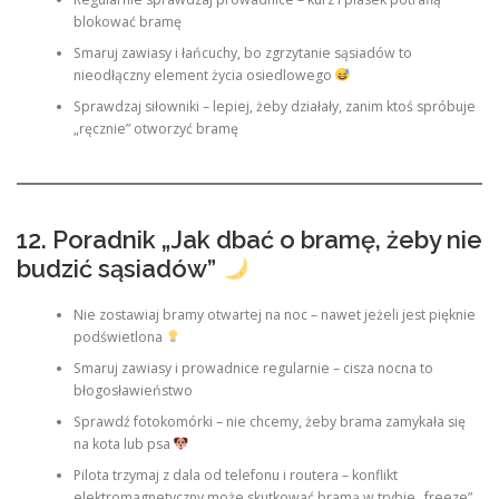
blokować bramę
Smaruj zawiasy i łańcuchy, bo zgrzytanie sąsiadów to
nieodłączny element życia osiedlowego
Sprawdzaj siłowniki – lepiej, żeby działały, zanim ktoś spróbuje
„ręcznie” otworzyć bramę
12. Poradnik „Jak dbać o bramę, żeby nie
budzić sąsiadów”
Nie zostawiaj bramy otwartej na noc – nawet jeżeli jest pięknie
podświetlona
Smaruj zawiasy i prowadnice regularnie – cisza nocna to
błogosławieństwo
Sprawdź fotokomórki – nie chcemy, żeby brama zamykała się
na kota lub psa
Pilota trzymaj z dala od telefonu i routera – konflikt
elektromagnetyczny może skutkować bramą w trybie „freeze”