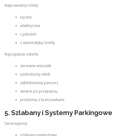
Naprawiamy rolety:
ręczne
elektryczne
z pilotem
z automatyką Somfy
Najczęstsze usterki:
zerwane wieszaki
uszkodzony silnik
zablokowany pancerz
awarie po przepięciu
problemy z krańcówkami
5. Szlabany i Systemy Parkingowe
Serwisujemy:
szlabany parkingowe