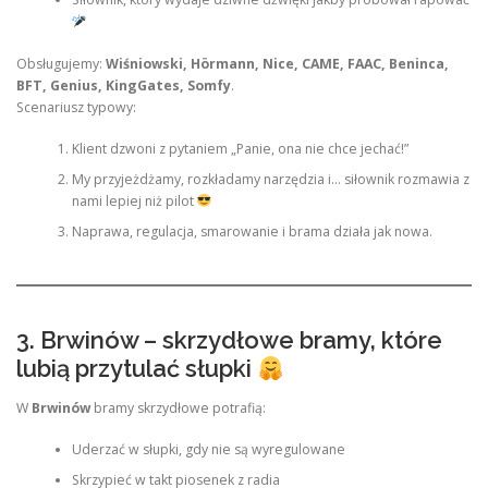
Obsługujemy:
Wiśniowski, Hörmann, Nice, CAME, FAAC, Beninca,
BFT, Genius, KingGates, Somfy
.
Scenariusz typowy:
Klient dzwoni z pytaniem „Panie, ona nie chce jechać!”
My przyjeżdżamy, rozkładamy narzędzia i… siłownik rozmawia z
nami lepiej niż pilot
Naprawa, regulacja, smarowanie i brama działa jak nowa.
3. Brwinów – skrzydłowe bramy, które
lubią przytulać słupki
W
Brwinów
bramy skrzydłowe potrafią:
Uderzać w słupki, gdy nie są wyregulowane
Skrzypieć w takt piosenek z radia