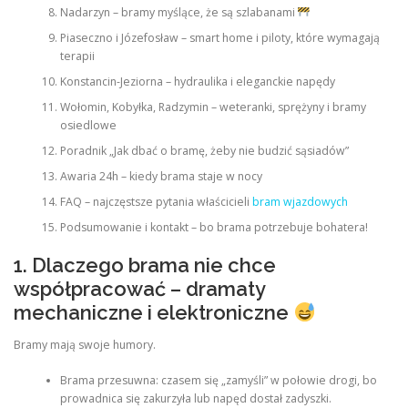
Nadarzyn – bramy myślące, że są szlabanami
Piaseczno i Józefosław – smart home i piloty, które wymagają
terapii
Konstancin-Jeziorna – hydraulika i eleganckie napędy
Wołomin, Kobyłka, Radzymin – weteranki, sprężyny i bramy
osiedlowe
Poradnik „Jak dbać o bramę, żeby nie budzić sąsiadów”
Awaria 24h – kiedy brama staje w nocy
FAQ – najczęstsze pytania właścicieli
bram wjazdowych
Podsumowanie i kontakt – bo brama potrzebuje bohatera!
1. Dlaczego brama nie chce
współpracować – dramaty
mechaniczne i elektroniczne
Bramy mają swoje humory.
Brama przesuwna: czasem się „zamyśli” w połowie drogi, bo
prowadnica się zakurzyła lub napęd dostał zadyszki.