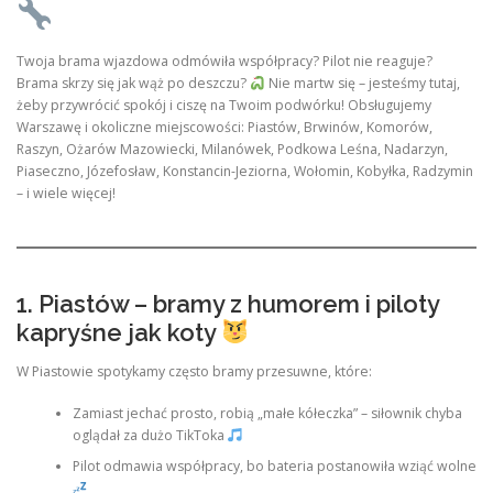
Twoja brama wjazdowa odmówiła współpracy? Pilot nie reaguje?
Brama skrzy się jak wąż po deszczu?
Nie martw się – jesteśmy tutaj,
żeby przywrócić spokój i ciszę na Twoim podwórku! Obsługujemy
Warszawę i okoliczne miejscowości: Piastów, Brwinów, Komorów,
Raszyn, Ożarów Mazowiecki, Milanówek, Podkowa Leśna, Nadarzyn,
Piaseczno, Józefosław, Konstancin-Jeziorna, Wołomin, Kobyłka, Radzymin
– i wiele więcej!
1. Piastów – bramy z humorem i piloty
kapryśne jak koty
W Piastowie spotykamy często bramy przesuwne, które:
Zamiast jechać prosto, robią „małe kółeczka” – siłownik chyba
oglądał za dużo TikToka
Pilot odmawia współpracy, bo bateria postanowiła wziąć wolne