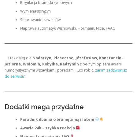
Regulacja bram skrzydłowych
Wymiana sprężyn
Smarowanie zawiasów
Naprawa automatyk Wiśniowski, Hörmann, Nice, FAAC
… i tak dalej dla
Nadarzyn, Piaseczno, Józefosław, Konstancin-
Jeziorna, Wołomin, Kobyłka, Radzymin
z pełnym opisem awarii,
humorystycznymi wstawkami, poradami i „co robić,
zanim zadzwonisz
do serwisu”
.
Dodatki mega przydatne
Poradnik dbania o bramę zimą i latem
Awaria 24h – szybka reakcja
Najczęstsze pytania FAQ