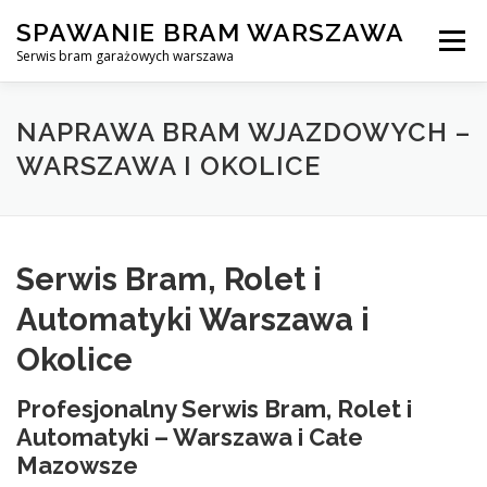
Skip
SPAWANIE BRAM WARSZAWA
to
Menu
content
Serwis bram garażowych warszawa
SPAWANIE BRAM GARAŻOWYCH I OGRODZEŃ WARSZAWA
NAPRAWA BRAM WJAZDOWYCH –
WARSZAWA I OKOLICE
AWARYJNE OTWIERANIE BRAM
BLOG
KONTAKT
Serwis Bram, Rolet i
Automatyki Warszawa i
Okolice
Profesjonalny Serwis Bram, Rolet i
Automatyki – Warszawa i Całe
Mazowsze