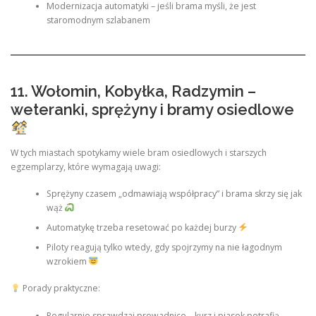
Modernizacja automatyki – jeśli brama myśli, że jest
staromodnym szlabanem
11. Wołomin, Kobyłka, Radzymin –
weteranki, sprężyny i bramy osiedlowe
W tych miastach spotykamy wiele bram osiedlowych i starszych
egzemplarzy, które wymagają uwagi:
Sprężyny czasem „odmawiają współpracy” i brama skrzy się jak
wąż
Automatykę trzeba resetować po każdej burzy
Piloty reagują tylko wtedy, gdy spojrzymy na nie łagodnym
wzrokiem
Porady praktyczne:
Regularnie sprawdzaj prowadnice – kurz i piasek potrafią