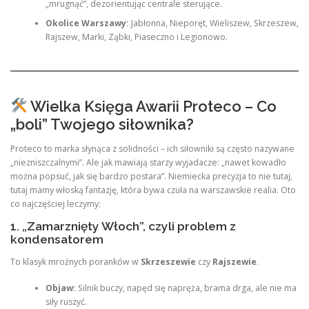
„mrugnąć”, dezorientując centrale sterujące.
Okolice Warszawy:
Jabłonna, Nieporęt, Wieliszew, Skrzeszew,
Rajszew, Marki, Ząbki, Piaseczno i Legionowo.
Wielka Księga Awarii Proteco – Co
„boli” Twojego siłownika?
Proteco to marka słynąca z solidności – ich siłowniki są często nazywane
„niezniszczalnymi”. Ale jak mawiają starzy wyjadacze: „nawet kowadło
można popsuć, jak się bardzo postara”. Niemiecka precyzja to nie tutaj,
tutaj mamy włoską fantazję, która bywa czuła na warszawskie realia. Oto
co najczęściej leczymy:
1. „Zamarznięty Włoch”, czyli problem z
kondensatorem
To klasyk mroźnych poranków w
Skrzeszewie
czy
Rajszewie
.
Objaw:
Silnik buczy, napęd się napręża, brama drga, ale nie ma
siły ruszyć.