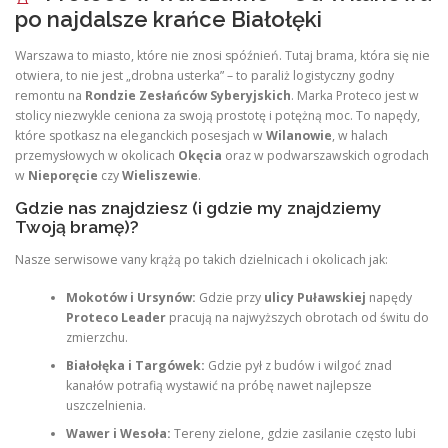
po najdalsze krańce Białołęki
Warszawa to miasto, które nie znosi spóźnień. Tutaj brama, która się nie
otwiera, to nie jest „drobna usterka” – to paraliż logistyczny godny
remontu na
Rondzie Zesłańców Syberyjskich
. Marka Proteco jest w
stolicy niezwykle ceniona za swoją prostotę i potężną moc. To napędy,
które spotkasz na eleganckich posesjach w
Wilanowie
, w halach
przemysłowych w okolicach
Okęcia
oraz w podwarszawskich ogrodach
w
Nieporęcie
czy
Wieliszewie
.
Gdzie nas znajdziesz (i gdzie my znajdziemy
Twoją bramę)?
Nasze serwisowe vany krążą po takich dzielnicach i okolicach jak:
Mokotów i Ursynów:
Gdzie przy
ulicy Puławskiej
napędy
Proteco Leader
pracują na najwyższych obrotach od świtu do
zmierzchu.
Białołęka i Targówek:
Gdzie pył z budów i wilgoć znad
kanałów potrafią wystawić na próbę nawet najlepsze
uszczelnienia.
Wawer i Wesoła:
Tereny zielone, gdzie zasilanie często lubi