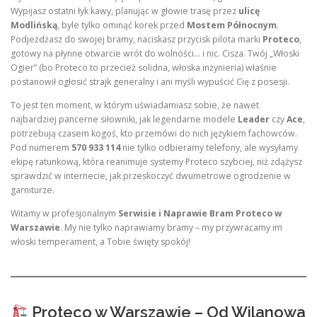
Wypijasz ostatni łyk kawy, planując w głowie trasę przez
ulicę
Modlińską
, byle tylko ominąć korek przed
Mostem Północnym
.
Podjeżdżasz do swojej bramy, naciskasz przycisk pilota marki
Proteco
,
gotowy na płynne otwarcie wrót do wolności… i nic. Cisza. Twój „Włoski
Ogier” (bo Proteco to przecież solidna, włoska inżynieria) właśnie
postanowił ogłosić strajk generalny i ani myśli wypuścić Cię z posesji.
To jest ten moment, w którym uświadamiasz sobie, że nawet
najbardziej pancerne siłowniki, jak legendarne modele
Leader
czy
Ace
,
potrzebują czasem kogoś, kto przemówi do nich językiem fachowców.
Pod numerem
570 933 114
nie tylko odbieramy telefony, ale wysyłamy
ekipę ratunkową, która reanimuje systemy Proteco szybciej, niż zdążysz
sprawdzić w internecie, jak przeskoczyć dwumetrowe ogrodzenie w
garniturze.
Witamy w profesjonalnym
Serwisie i Naprawie Bram Proteco w
Warszawie
. My nie tylko naprawiamy bramy – my przywracamy im
włoski temperament, a Tobie święty spokój!
Proteco w Warszawie – Od Wilanowa