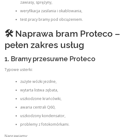
zawiasy, sprężyny,
weryfikacja zasilania i okablowania,
test pracy bramy pod obciążeniem.
🛠 Naprawa bram Proteco –
pełen zakres usług
1. Bramy przesuwne Proteco
Typowe usterki:
zużyte wózki jezdne,
wytarta listwa zębata,
uszkodzone krańcówki,
awaria centrali Q60,
uszkodzony kondensator,
problemy z fotokomórkami.
Naprawiamy: