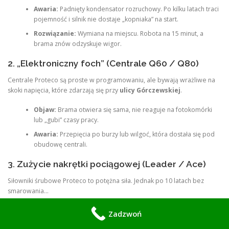
Awaria:
Padnięty kondensator rozruchowy. Po kilku latach traci
pojemność i silnik nie dostaje „kopniaka” na start.
Rozwiązanie:
Wymiana na miejscu. Robota na 15 minut, a
brama znów odzyskuje wigor.
2. „Elektroniczny foch” (Centrale Q60 / Q80)
Centrale Proteco są proste w programowaniu, ale bywają wrażliwe na
skoki napięcia, które zdarzają się przy
ulicy Górczewskiej
.
Objaw:
Brama otwiera się sama, nie reaguje na fotokomórki
lub „gubi” czasy pracy.
Awaria:
Przepięcia po burzy lub wilgoć, która dostała się pod
obudowę centrali.
3. Zużycie nakrętki pociągowej (Leader / Ace)
Siłowniki śrubowe Proteco to potężna siła. Jednak po 10 latach bez
smarowania…
Objaw:
Silnik pracuje (słychać go), ale ramię siłownika stoi w
Zadzwoń
miejscu.