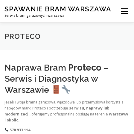
Skip
SPAWANIE BRAM WARSZAWA
to
Menu
content
Serwis bram garażowych warszawa
SPAWANIE BRAM GARAŻOWYCH I OGRODZEŃ WARSZAWA
PROTECO
AWARYJNE OTWIERANIE BRAM
BLOG
KONTAKT
Naprawa Bram
Proteco
–
Serwis i Diagnostyka w
Warszawie
Jeżeli Twoja brama garażowa, wjazdowa lub przemysłowa korzysta z
napędów marki Proteco i potrzebuje
serwisu, naprawy lub
modernizacji
, oferujemy profesjonalną obsługę na terenie
Warszawy
i okolic
.
570 933 114