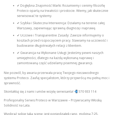
✔ Dogłębna Znajomość Marki: Rozumiemy i cenimy filozofię
Proteco opartą na trwałości i prostocie. Wiemy, jak skutecznie
serwisować te systemy.
✔ Szybka i Skuteczna Interwencja: Działamy na terenie całej
Warszawy, zapewniając sprawną diagnozę i naprawę.
✔ Uczciwe i Transparentne Zasady: Zawsze informujemy o
kosztach przed rozpoczęciem pracy. Stawiamy na uczciwość i
budowanie długotrwałych relacji z klientem.
✔ Gwarancja na Wykonane Usługi: Jesteśmy pewni naszych
umiejętności, dlatego na każdą wykonaną naprawę i
zamontowaną część udzielamy pisemnej gwarancji.
Nie pozwól, by awaria przerwała pracę Twojego niezawodnego
systemu Proteco. Zaufaj specjalistom, którzy przywrócą mu pełną moc i
sprawność.
Skontaktuj się z nami i umów wizytę serwisanta!
570 933 114
Profesjonalny Serwis Proteco w Warszawie – Przywracamy Włoską
Solidność na Lata.
Wyobraź sobie taką scenę: jest poniedziałek rano, godzina 7:25.