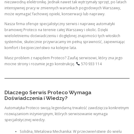
niezawodną elektronikę. Jednak nawet tak wytrzymały sprzęt, po latach
intensywnej pracy w zmiennych warunkach pogodowych Warszawy,
może wymagać fachowej opieki, konserwacji lub naprawy.
Nasza firma oferuje specjalistyczny serwis i naprawę automatyki
bramowej Proteco na terenie całej Warszawy i okolic. Dzięki
wieloletniemu doświadczeniu i dogłębnej znajomości tych włoskich
systemów, skutecznie przywracamy im pełną sprawność, zapewniając
komfort i bezpieczeństwo na kolejne lata.
Masz problem z napędem Proteco? Zaufaj serwisowi, który zna jego
mocne strony i rozumie jego konstrukcję.
570 933 114
Dlaczego Serwis Proteco Wymaga
Doświadczenia i Wiedzy?
Automatyka Proteco swoją legendarną trwałość zawdzięcza konkretnym
rozwiązaniom inżynieryjnym, których serwisowanie wymaga
specjalistycznej wiedzy.
Solidna, Metalowa Mechanika: W przeciwieństwie do wielu