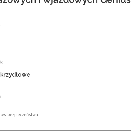
w
ia
skrzydłowe
h
ików bezpieczeństwa