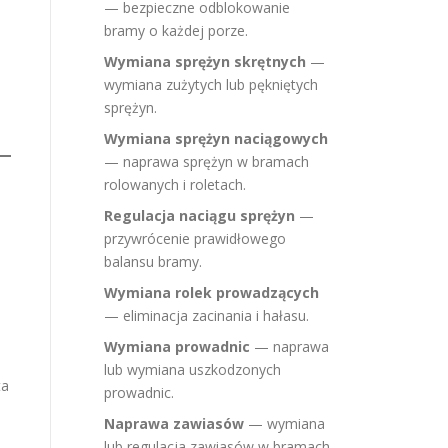
— bezpieczne odblokowanie
bramy o każdej porze.
Wymiana sprężyn skrętnych
—
wymiana zużytych lub pękniętych
sprężyn.
Wymiana sprężyn naciągowych
— naprawa sprężyn w bramach
rolowanych i roletach.
Regulacja naciągu sprężyn
—
przywrócenie prawidłowego
balansu bramy.
Wymiana rolek prowadzących
— eliminacja zacinania i hałasu.
Wymiana prowadnic
— naprawa
lub wymiana uszkodzonych
ta
prowadnic.
Naprawa zawiasów
— wymiana
lub regulacja zawiasów w bramach