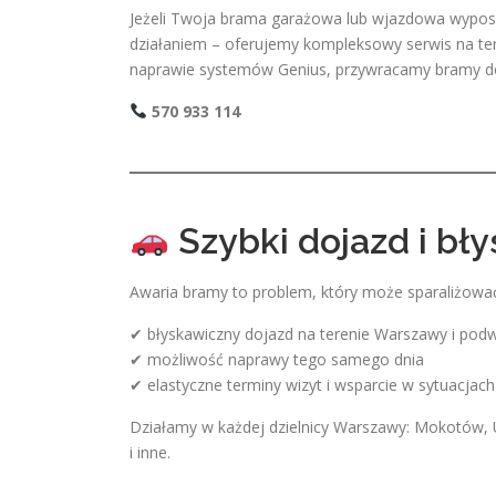
Jeżeli Twoja brama garażowa lub wjazdowa wyposa
działaniem – oferujemy kompleksowy serwis na te
naprawie systemów Genius, przywracamy bramy do 
570 933 114
Szybki dojazd i bł
Awaria bramy to problem, który może sparaliżowa
✔ błyskawiczny dojazd na terenie Warszawy i pod
✔ możliwość naprawy tego samego dnia
✔ elastyczne terminy wizyt i wsparcie w sytuacjac
Działamy w każdej dzielnicy Warszawy: Mokotów, 
i inne.