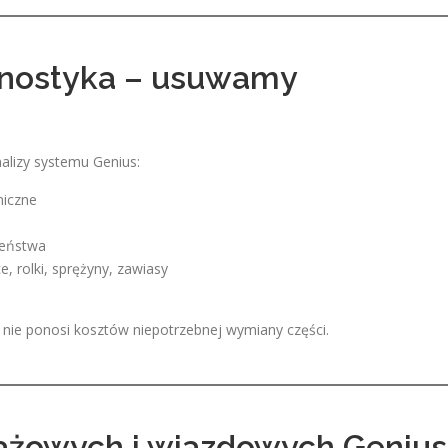
gnostyka – usuwamy
lizy systemu Genius:
niczne
zeństwa
 rolki, sprężyny, zawiasy
nt nie ponosi kosztów niepotrzebnej wymiany części.
ażowych i wjazdowych Genius