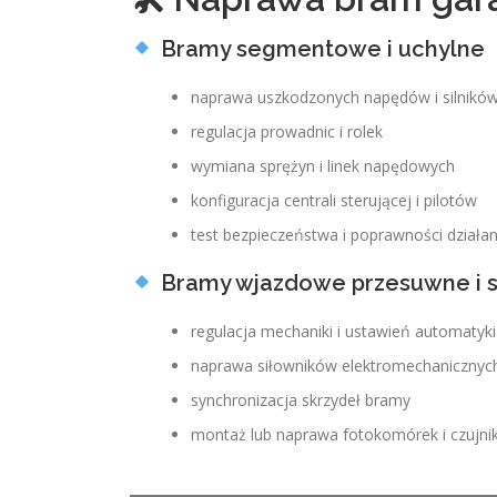
Bramy segmentowe i uchylne
naprawa uszkodzonych napędów i silnikó
regulacja prowadnic i rolek
wymiana sprężyn i linek napędowych
konfiguracja centrali sterującej i pilotów
test bezpieczeństwa i poprawności działan
Bramy wjazdowe przesuwne i 
regulacja mechaniki i ustawień automatyki
naprawa siłowników elektromechanicznyc
synchronizacja skrzydeł bramy
montaż lub naprawa fotokomórek i czujn