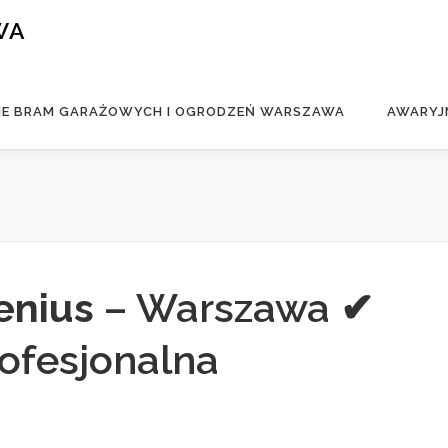
WA
IE BRAM GARAŻOWYCH I OGRODZEŃ WARSZAWA
AWARYJ
enius
– Warszawa ✔
rofesjonalna