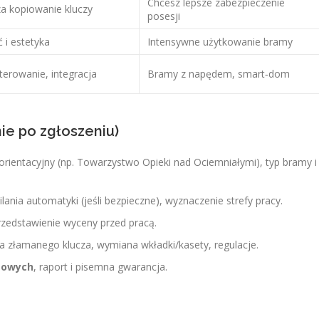
Chcesz lepsze zabezpieczenie
a kopiowanie kluczy
posesji
 i estetyka
Intensywne użytkowanie bramy
terowanie, integracja
Bramy z napędem, smart‑dom
nie po zgłoszeniu)
 orientacyjny (np. Towarzystwo Opieki nad Ociemniałymi), typ bramy i
ilania automatyki (jeśli bezpieczne), wyznaczenie strefy pracy.
przedstawienie wyceny przed pracą.
ja złamanego klucza, wymiana wkładki/kasety, regulacje.
stowych
, raport i pisemna gwarancja.