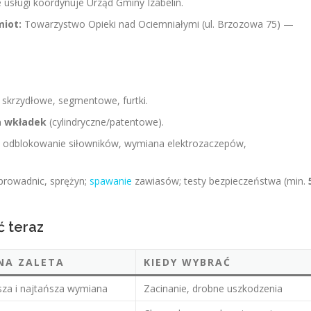
ne usługi koordynuje Urząd Gminy Izabelin.
miot:
Towarzystwo Opieki nad Ociemniałymi (ul. Brzozowa 75) —
 skrzydłowe, segmentowe, furtki.
 wkładek
(cylindryczne/patentowe).
li, odblokowanie siłowników, wymiana elektrozaczepów,
 prowadnic, sprężyn;
spawanie
zawiasów; testy bezpieczeństwa (min.
ć teraz
NA ZALETA
KIEDY WYBRAĆ
sza i najtańsza wymiana
Zacinanie, drobne uszkodzenia