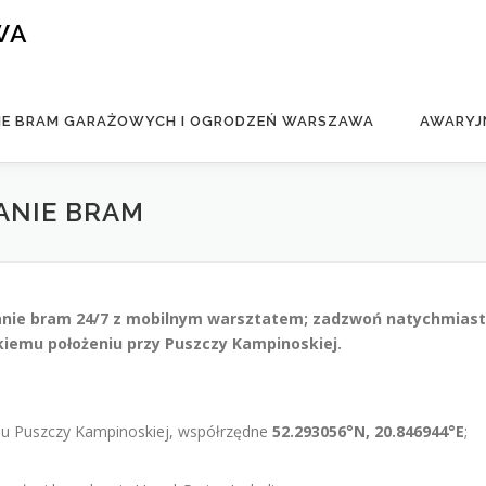
WA
IE BRAM GARAŻOWYCH I OGRODZEŃ WARSZAWA
AWARYJ
ANIE BRAM
nie bram 24/7 z mobilnym warsztatem; zadzwoń natychmiast
skiemu położeniu przy Puszczy Kampinoskiej.
ju Puszczy Kampinoskiej, współrzędne
52.293056°N, 20.846944°E
;