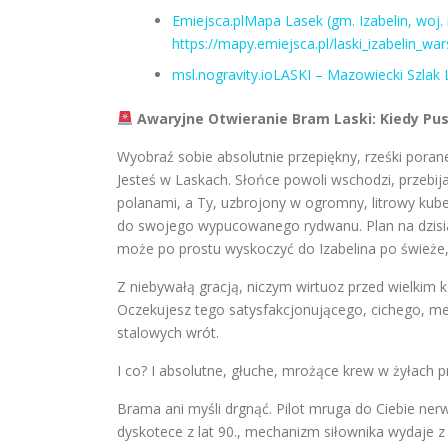
Emiejsca.plMapa Lasek (gm. Izabelin, woj.
https://mapy.emiejsca.pl/laski_izabelin_
msl.nogravity.ioLASKI – Mazowiecki Szlak Li
Awaryjne Otwieranie Bram Laski: Kiedy Pu
Wyobraź sobie absolutnie przepiękny, rześki por
Jesteś w Laskach. Słońce powoli wschodzi, przebija
polanami, a Ty, uzbrojony w ogromny, litrowy ku
do swojego wypucowanego rydwanu. Plan na dzisiaj
może po prostu wyskoczyć do Izabelina po świeże, c
Z niebywałą gracją, niczym wirtuoz przed wielkim k
Oczekujesz tego satysfakcjonującego, cichego, me
stalowych wrót.
I co? I absolutne, głuche, mrożące krew w żyłach 
Brama ani myśli drgnąć. Pilot mruga do Ciebie ne
dyskotece z lat 90., mechanizm siłownika wydaje z