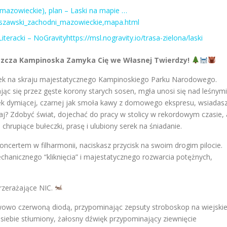
 mazowieckie), plan – Laski na mapie …
warszawski_zachodni_mazowieckie,mapa.html
teracki – NoGravityhttps://msl.nogravity.io/trasa-zielona/laski
szcza Kampinoska Zamyka Cię we Własnej Twierdzy!
anek na skraju majestatycznego Kampinoskiego Parku Narodowego.
jąc się przez gęste korony starych sosen, mgła unosi się nad leśnymi
bek dymiącej, czarnej jak smoła kawy z domowego ekspresu, wsiadas
? Zdobyć świat, dojechać do pracy w stolicy w rekordowym czasie, 
hrupiące bułeczki, prasę i ulubiony serek na śniadanie.
oncertem w filharmonii, naciskasz przycisk na swoim drogim pilocie.
chanicznego “kliknięcia” i majestatycznego rozwarcia potężnych,
przerażające NIC.
rwowo czerwoną diodą, przypominając zepsuty stroboskop na wiejskie
 siebie stłumiony, żałosny dźwięk przypominający ziewnięcie