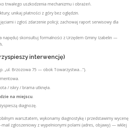
o trwałego uszkodzenia mechanizmu i obrażeń.
tury; unikaj płatności z góry bez oględzin.
ciami i zgłoś zdarzenie policji; zachowaj raport serwisowy dla
a napędu) skonsultuj formalności z Urzędem Gminy Izabelin —
h.
rzyspieszy interwencję)
p. „ul. Brzozowa 75 — obok Towarzystwa…”).
egmentowa.
lota / iskry / brama utknęła.
ędzie na miejscu
.
zyspieszą diagnozę.
bilnym warsztatem, wykonamy diagnostykę i przedstawimy wycenę
e‑mail zgłoszeniowy z wypełnionymi polami (adres, objawy) — wklej