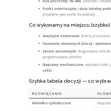
Kod pocztowy: 05‑080
; sołectwo i lokal
Punkt orientacyjny i duży lokalny pod
przydatne jako punkt dojazdowy.
Co wykonamy na miejscu (szybko)
Awaryjne otwieranie
: bramy przesuwne,
Usuwanie złamanych kluczy
i
wymiana
Serwis automatyki
: diagnostyka centra
programowanie pilotów.
Naprawy mechaniczne
: wymiana rolek,
cykli
).
Szybka tabela decyzji — co wybra
ROZWIĄZANIE
GŁÓW
Wkładka cylindryczna
Najszyb