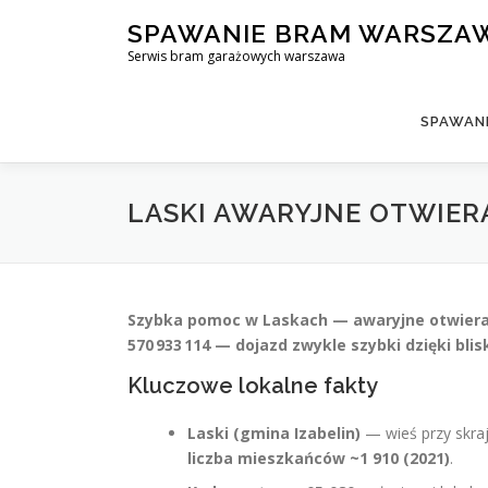
Skip
SPAWANIE BRAM WARSZA
to
Serwis bram garażowych warszawa
content
SPAWAN
LASKI AWARYJNE OTWIER
Szybka pomoc w Laskach — awaryjne otwiera
570 933 114 — dojazd zwykle szybki dzięki bli
Kluczowe lokalne fakty
Laski (gmina Izabelin)
— wieś przy skra
liczba mieszkańców ~1 910 (2021)
.