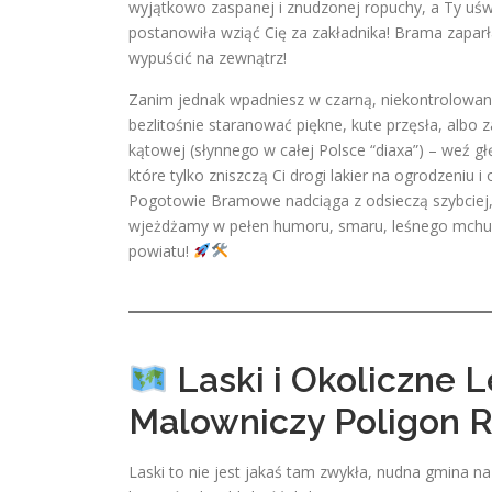
wyjątkowo zaspanej i znudzonej ropuchy, a Ty uśw
postanowiła wziąć Cię za zakładnika! Brama zaparła 
wypuścić na zewnątrz!
Zanim jednak wpadniesz w czarną, niekontrolowaną f
bezlitośnie staranować piękne, kute przęsła, albo 
kątowej (słynnego w całej Polsce “diaxa”) – weź g
które tylko zniszczą Ci drogi lakier na ogrodzeniu 
Pogotowie Bramowe nadciąga z odsieczą szybciej, n
wjeżdżamy w pełen humoru, smaru, leśnego mchu i śl
powiatu!
Laski i Okoliczne 
Malowniczy Poligon 
Laski to nie jest jakaś tam zwykła, nudna gmina 