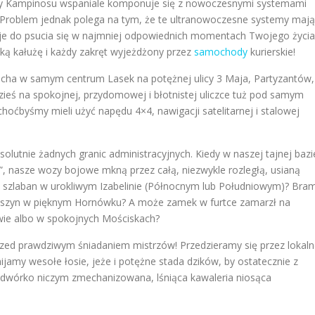
atury Kampinosu wspaniale komponuje się z nowoczesnymi systemami
Problem jednak polega na tym, że te ultranowoczesne systemy mają
cje do psucia się w najmniej odpowiednich momentach Twojego życia
ką kałużę i każdy zakręt wyjeżdżony przez
samochody
kurierskie!
ducha w samym centrum Lasek na potężnej ulicy 3 Maja, Partyzantów,
dzieś na spokojnej, przydomowej i błotnistej uliczce tuż pod samym
choćbyśmy mieli użyć napędu 4×4, nawigacji satelitarnej i stalowej
solutnie żadnych granic administracyjnych. Kiedy w naszej tajnej bazi
, nasze wozy bojowe mkną przez całą, niezwykle rozległą, usianą
i szlaban w urokliwym Izabelinie (Północnym lub Południowym)? Bra
z szyn w pięknym Hornówku? A może zamek w furtce zamarzł na
wie albo w spokojnych Mościskach?
rzed prawdziwym śniadaniem mistrzów! Przedzieramy się przez lokaln
amy wesołe łosie, jeże i potężne stada dzików, by ostatecznie z
wórko niczym zmechanizowana, lśniąca kawaleria niosąca