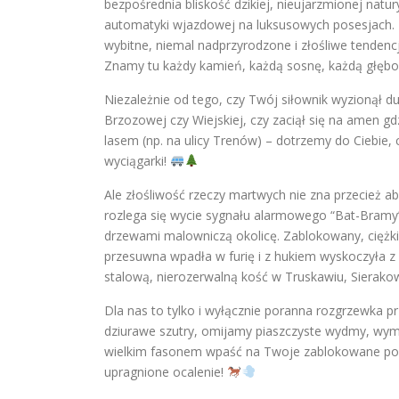
bezpośrednia bliskość dzikiej, nieujarzmionej n
automatyki wjazdowej na luksusowych posesjach. 
wybitne, niemal nadprzyrodzone i złośliwe tenden
Znamy tu każdy kamień, każdą sosnę, każdą głębo
Niezależnie od tego, czy Twój siłownik wyzionął 
Brzozowej czy Wiejskiej, czy zaciął się na amen g
lasem (np. na ulicy Trenów) – dotrzemy do Ciebie, 
wyciągarki!
Ale złośliwość rzeczy martwych nie zna przecież ab
rozlega się wycie sygnału alarmowego “Bat-Bramy”
drzewami malowniczą okolicę. Zablokowany, ciężk
przesuwna wpadła w furię i z hukiem wyskoczyła 
stalową, nierozerwalną kość w Truskawiu, Sierako
Dla nas to tylko i wyłącznie poranna rozgrzewka p
dziurawe szutry, omijamy piaszczyste wydmy, wymij
wielkim fasonem wpaść na Twoje zablokowane pod
upragnione ocalenie!