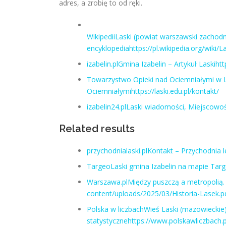
adres, a zrobię to od ręki.
WikipediiLaski (powiat warszawski zachodn
encyklopediahttps://pl.wikipedia.org/wik
izabelin.plGmina Izabelin – Artykuł Laskihttp
Towarzystwo Opieki nad Ociemniałymi w L
Ociemniałymihttps://laski.edu.pl/kontakt/
izabelin24.plLaski wiadomości, Miejscowość 
Related results
przychodnialaski.plKontakt – Przychodnia l
TargeoLaski gmina Izabelin na mapie Targ
Warszawa.plMiędzy puszczą a metropolią. 
content/uploads/2025/03/Historia-Lasek.p
Polska w liczbachWieś Laski (mazowieckie)
statystycznehttps://www.polskawliczbach.p