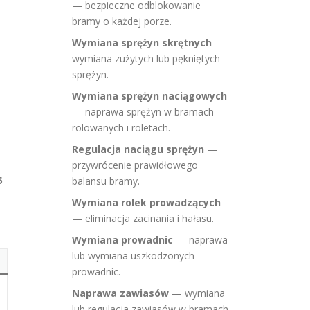
— bezpieczne odblokowanie
bramy o każdej porze.
Wymiana sprężyn skrętnych
—
wymiana zużytych lub pękniętych
sprężyn.
Wymiana sprężyn naciągowych
— naprawa sprężyn w bramach
rolowanych i roletach.
Regulacja naciągu sprężyn
—
przywrócenie prawidłowego
5
balansu bramy.
Wymiana rolek prowadzących
— eliminacja zacinania i hałasu.
Wymiana prowadnic
— naprawa
lub wymiana uszkodzonych
prowadnic.
Naprawa zawiasów
— wymiana
lub regulacja zawiasów w bramach