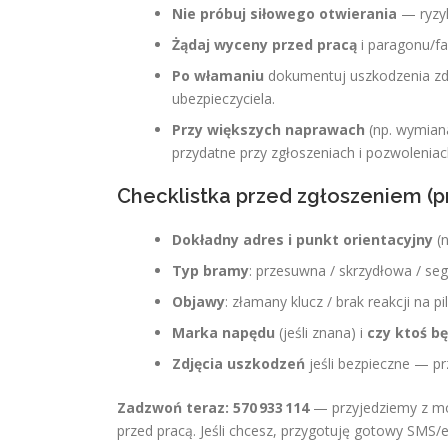
Nie próbuj siłowego otwierania
— ryzyk
Żądaj wyceny przed pracą
i paragonu/fak
Po włamaniu
dokumentuj uszkodzenia zdję
ubezpieczyciela.
Przy większych naprawach
(np. wymian
przydatne przy zgłoszeniach i pozwoleniac
Checklistka przed zgłoszeniem (p
Dokładny adres i punkt orientacyjny
(n
Typ bramy
: przesuwna / skrzydłowa / s
Objawy
: złamany klucz / brak reakcji na pi
Marka napędu
(jeśli znana) i
czy ktoś b
Zdjęcia uszkodzeń
jeśli bezpieczne — pr
Zadzwoń teraz: 570 933 114
— przyjedziemy z mo
przed pracą. Jeśli chcesz, przygotuję gotowy SMS/