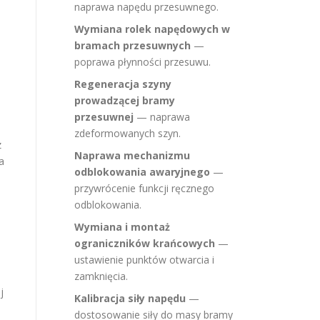
naprawa napędu przesuwnego.
Wymiana rolek napędowych w
bramach przesuwnych
—
poprawa płynności przesuwu.
Regeneracja szyny
prowadzącej bramy
przesuwnej
— naprawa
zdeformowanych szyn.
z
Naprawa mechanizmu
a
odblokowania awaryjnego
—
przywrócenie funkcji ręcznego
odblokowania.
Wymiana i montaż
ograniczników krańcowych
—
ustawienie punktów otwarcia i
zamknięcia.
j
Kalibracja siły napędu
—
dostosowanie siły do masy bramy