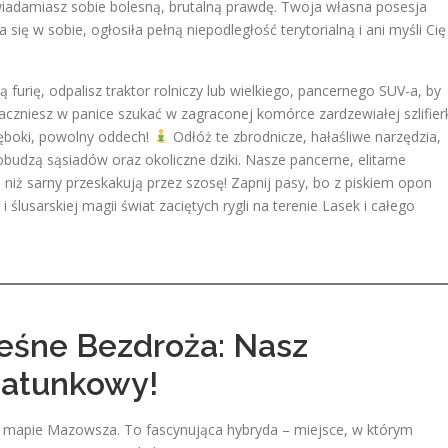
iadamiasz sobie bolesną, brutalną prawdę. Twoja własna posesja
się w sobie, ogłosiła pełną niepodległość terytorialną i ani myśli Cię
urię, odpalisz traktor rolniczy lub wielkiego, pancernego SUV-a, by
zaczniesz w panice szukać w zagraconej komórce zardzewiałej szlifier
łęboki, powolny oddech!
Odłóż te zbrodnicze, hałaśliwe narzędzia,
i obudzą sąsiadów oraz okoliczne dziki. Nasze pancerne, elitarne
iż sarny przeskakują przez szosę! Zapnij pasy, bo z piskiem opon
usarskiej magii świat zaciętych rygli na terenie Lasek i całego
Leśne Bezdroża: Nasz
Ratunkowy!
na mapie Mazowsza. To fascynująca hybryda – miejsce, w którym