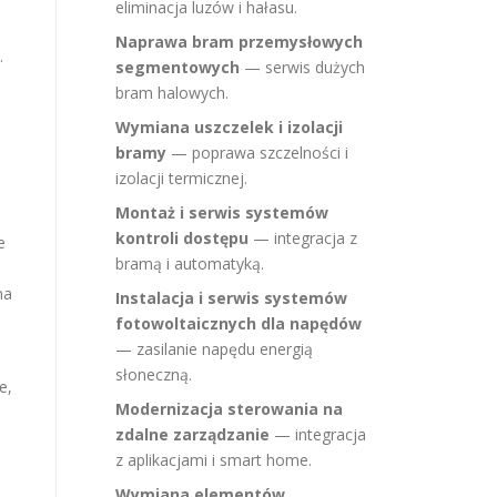
eliminacja luzów i hałasu.
Naprawa bram przemysłowych
.
segmentowych
— serwis dużych
bram halowych.
Wymiana uszczelek i izolacji
bramy
— poprawa szczelności i
izolacji termicznej.
Montaż i serwis systemów
kontroli dostępu
— integracja z
e
bramą i automatyką.
ma
Instalacja i serwis systemów
fotowoltaicznych dla napędów
— zasilanie napędu energią
słoneczną.
e,
Modernizacja sterowania na
zdalne zarządzanie
— integracja
z aplikacjami i smart home.
Wymiana elementów