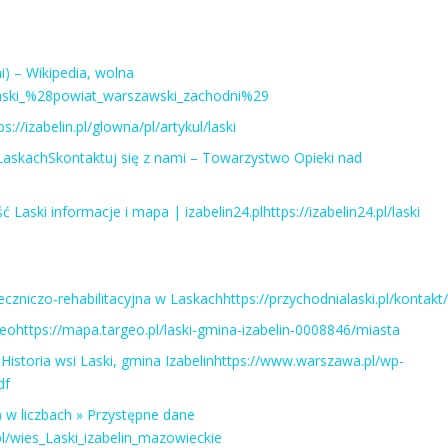
i) – Wikipedia, wolna
i/Laski_%28powiat_warszawski_zachodni%29
s://izabelin.pl/glowna/pl/artykul/laski
askachSkontaktuj się z nami – Towarzystwo Opieki nad
Laski informacje i mapa | izabelin24.plhttps://izabelin24.pl/laski
eczniczo-rehabilitacyjna w Laskachhttps://przychodnialaski.pl/kontakt/
eohttps://mapa.targeo.pl/laski-gmina-izabelin-0008846/miasta
Historia wsi Laski, gmina Izabelinhttps://www.warszawa.pl/wp-
df
 w liczbach » Przystępne dane
l/wies_Laski_izabelin_mazowieckie