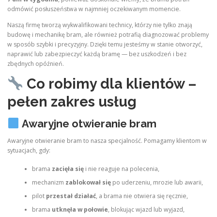
odmówić posłuszeństwa w najmniej oczekiwanym momencie.
Naszą firmę tworzą wykwalifikowani technicy, którzy nie tylko znają
budowę i mechanikę bram, ale również potrafią diagnozować problemy
w sposób szybki i precyzyjny. Dzięki temu jesteśmy w stanie otworzyć,
naprawić lub zabezpieczyć każdą bramę — bez uszkodzeń i bez
zbędnych opóźnień.
Co robimy dla klientów –
pełen zakres usług
Awaryjne otwieranie bram
Awaryjne otwieranie bram to nasza specjalność. Pomagamy klientom w
sytuacjach, gdy:
brama
zacięła się
i nie reaguje na polecenia,
mechanizm
zablokował się
po uderzeniu, mrozie lub awarii,
pilot
przestał działać
, a brama nie otwiera się ręcznie,
brama
utknęła w połowie
, blokując wjazd lub wyjazd,