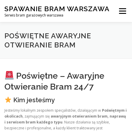
Skip
SPAWANIE BRAM WARSZAWA
to
Menu
content
Serwis bram garażowych warszawa
SPAWANIE BRAM GARAŻOWYCH I OGRODZEŃ WARSZAWA
POŚWIĘTNE AWARYJNE
OTWIERANIE BRAM
AWARYJNE OTWIERANIE BRAM
BLOG
KONTAKT
Poświętne – Awaryjne
Otwieranie Bram 24/7
Kim jesteśmy
Jesteśmy lokalnym zespołem specjalistów, działającym w
Poświętnym i
okolicach
, zajmującym się
awaryjnym otwieraniem bram, naprawą
i serwisem bram każdego typu
. Nasze działania są szybkie,
bezpieczne i profesjonalne, a każdy klient traktowany jest