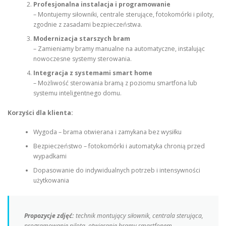
Profesjonalna instalacja i programowanie
– Montujemy siłowniki, centrale sterujące, fotokomórki i piloty,
zgodnie z zasadami bezpieczeństwa.
Modernizacja starszych bram
– Zamieniamy bramy manualne na automatyczne, instalując
nowoczesne systemy sterowania.
Integracja z systemami smart home
– Możliwość sterowania bramą z poziomu smartfona lub
systemu inteligentnego domu.
Korzyści dla klienta:
Wygoda – brama otwierana i zamykana bez wysiłku
Bezpieczeństwo – fotokomórki i automatyka chronią przed
wypadkami
Dopasowanie do indywidualnych potrzeb i intensywności
użytkowania
Propozycje zdjęć:
technik montujący siłownik, centrala sterująca,
programowanie pilota, otwieranie bramy smartfonem.