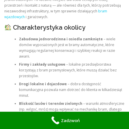
przestrzeń i kontakt z naturą — ale również dla tych, którzy potrzebują
niezawodnej infrastruktury, w tym sprawnie działających
bram
wjazdowych
i garażowych.
Charakterystyka okolicy
Zabudowa jednorodzinna i osiedla zamknięte
– wiele
domów wyposażonych jest w bramy automatyczne, które
wymagają regularnej konserwacji i szybkiej reakcji w razie
awarii.
Firmy i zakłady usługowe
– lokalne przedsiębiorstwa
korzystają z bram przemysłowych, które muszą działać bez
przestojów.
Drogi lokalne i dojazdowe
– dobra dostępność
komunikacyjna pozwala nam dotrzeć do klienta w kilkadziesiąt
minut.
Bliskość lasów i terenów zielonych
– warunki atmosferyczne
(np. wilgoć, mróz) mogą wpływać na mechanikę bram, dlatego
szybka pomoc techniczna jest kluczowa.
Zadzwoń
Nasza obecność w regionie