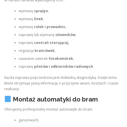
W ramach serwisu wykonujemy m.in.:
wymianę
sprężyn
,
wymianę
linek
,
wymianę
rolek i prowadnic
,
naprawę lub wymianę
siłowników
,
naprawę
centrali sterującej
,
regulację
krańcówek
,
usuwanie usterek
fotokomórek
,
naprawę
pilotów i odbiorników radiowych
.
Każda naprawa poprzedzona jest dokładną diagnostyką. Dzięki temu
klient otrzymuje jasną informację o przyczynie awarii, kosztach i czasie
realizacji.
Montaż automatyki do bram
Oferujemy profesjonalny montaż automatyki do bram:
garażowych,