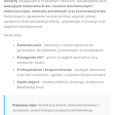
ślusarzy
, działających w Poświętnym i okolicach. Specjalizujemy się w
awaryjnym otwieraniu bram, serwisie mechanicznym i
elektronicznym, montażu automatyki oraz konserwacji bram
.
Nasza misja to zapewnienie bezpieczeństwa, wygody i pełnej
sprawności bram dla każdego klienta – prywatnego, firmowego oraz
wspólnot mieszkaniowych.
Nasze atuty:
Doświadczenie
– lata pracy z różnymi typami bram:
garażowymi, skrzydłowymi, przesuwnymi i przemysłowymi.
Dostępność 24/7
– pomoc w nagłych awariach w nocy,
weekendy i święta.
Profesjonalizm i bezpieczeństwo
– awaryjne otwieranie
bram bez uszkodzeń i zgodnie z zasadami bezpieczeństwa.
Szybki dojazd
– działamy lokalnie, docierając do klienta w
kilkadziesiąt minut.
Propozycje zdjęć:
technik przy bramie, samochód serwisowy z
narzędziami, brama blokująca przejazd przed interwencją.