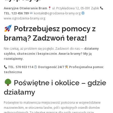
Awaryjne Otwieranie Bram
ul. Przykładowa 12, 05-091 Ząbki
TEL. 123 456 789
kontakt@ogrodzenia-bramy.org
www.ogrodzenia-bramy.org
Potrzebujesz pomocy z
bramą? Zadzwoń teraz!
Nie czekaj, aż problem się pogłębi. Zadzwoń do nas —
działamy
szybko, skutecznie i bezpiecznie
.
Awaria bramy? My ją
rozwiążemy.
TEL. 570 933 114
Dostępność 24/7
Profesjonalna pomoc
techniczna
Poświętne i okolice – gdzie
działamy
Poświętne to malownicza miejscowość położona w województwie
mazowieckim, w otoczeniu lasów, pól i spokojnych osiedli domów
jednorodzinnych. To idealne miejsce dla osób ceniących ciszę,