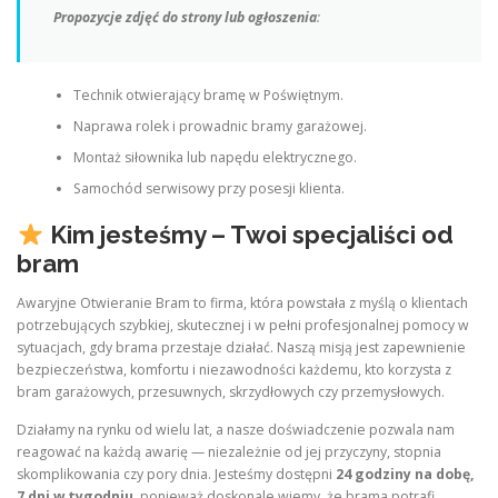
Propozycje zdjęć do strony lub ogłoszenia
:
Technik otwierający bramę w Poświętnym.
Naprawa rolek i prowadnic bramy garażowej.
Montaż siłownika lub napędu elektrycznego.
Samochód serwisowy przy posesji klienta.
Kim jesteśmy – Twoi specjaliści od
bram
Awaryjne Otwieranie Bram to firma, która powstała z myślą o klientach
potrzebujących szybkiej, skutecznej i w pełni profesjonalnej pomocy w
sytuacjach, gdy brama przestaje działać. Naszą misją jest zapewnienie
bezpieczeństwa, komfortu i niezawodności każdemu, kto korzysta z
bram garażowych, przesuwnych, skrzydłowych czy przemysłowych.
Działamy na rynku od wielu lat, a nasze doświadczenie pozwala nam
reagować na każdą awarię — niezależnie od jej przyczyny, stopnia
skomplikowania czy pory dnia. Jesteśmy dostępni
24 godziny na dobę,
7 dni w tygodniu
, ponieważ doskonale wiemy, że brama potrafi