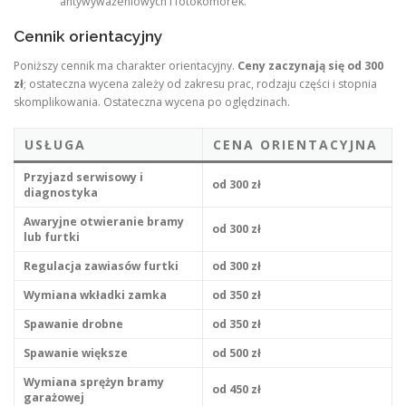
antywyważeniowych i fotokomórek.
Cennik orientacyjny
Poniższy cennik ma charakter orientacyjny.
Ceny zaczynają się od 300
zł
; ostateczna wycena zależy od zakresu prac, rodzaju części i stopnia
skomplikowania. Ostateczna wycena po oględzinach.
USŁUGA
CENA ORIENTACYJNA
Przyjazd serwisowy i
od 300 zł
diagnostyka
Awaryjne otwieranie bramy
od 300 zł
lub furtki
Regulacja zawiasów furtki
od 300 zł
Wymiana wkładki zamka
od 350 zł
Spawanie drobne
od 350 zł
Spawanie większe
od 500 zł
Wymiana sprężyn bramy
od 450 zł
garażowej