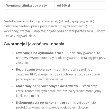
Wymiana silnika do rolety
od 600 zł
Dodatkowe koszty
: części i materiały (wkładki, sprężyny, silniki)
rozliczane osobno; prace poza standardowymi godzinami (noc,
weekendy, święta) — dopłata; dojazd poza obszar Józefosławia — koszt
ustalany indywidualnie.
Gwarancja i jakość wykonania
Gwarancja na wykonane prace
— udzielamy gwarancji na
naprawy i wymienione części; okres gwarancji ustalany jest przy
zleceniu.
Bezpieczeństwo pracy
— technicy pracują zgodnie z
zasadami BHP; stosujemy odzież ochronną i zabezpieczenia
przeciwpożarowe przy spawaniu.
Materiały od sprawdzonych dostawców
— stosujemy
części renomowanych producentów; na życzenie montujemy
konkretne marki.
Dokumentacja po wykonaniu prac
— klient otrzymuje
protokół wykonania i instrukcję obsługi, jeśli dotyczy.