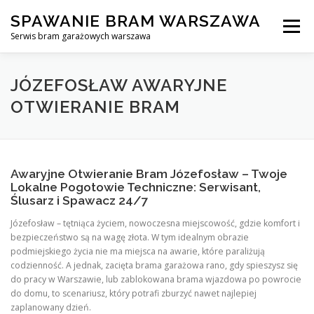
Skip
SPAWANIE BRAM WARSZAWA
to
Menu
content
Serwis bram garażowych warszawa
SPAWANIE BRAM GARAŻOWYCH I OGRODZEŃ WARSZAWA
JÓZEFOSŁAW AWARYJNE
OTWIERANIE BRAM
AWARYJNE OTWIERANIE BRAM
BLOG
KONTAKT
Awaryjne Otwieranie Bram Józefosław – Twoje
Lokalne Pogotowie Techniczne: Serwisant,
Ślusarz i Spawacz 24/7
Józefosław – tętniąca życiem, nowoczesna miejscowość, gdzie komfort i
bezpieczeństwo są na wagę złota. W tym idealnym obrazie
podmiejskiego życia nie ma miejsca na awarie, które paraliżują
codzienność. A jednak, zacięta brama garażowa rano, gdy spieszysz się
do pracy w Warszawie, lub zablokowana brama wjazdowa po powrocie
do domu, to scenariusz, który potrafi zburzyć nawet najlepiej
zaplanowany dzień.