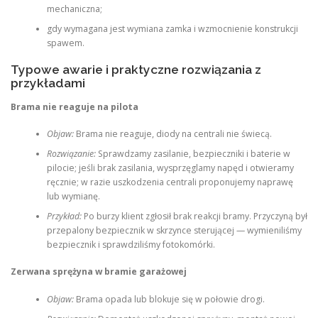
mechaniczna;
gdy wymagana jest wymiana zamka i wzmocnienie konstrukcji
spawem.
Typowe awarie i praktyczne rozwiązania z
przykładami
Brama nie reaguje na pilota
Objaw:
Brama nie reaguje, diody na centrali nie świecą.
Rozwiązanie:
Sprawdzamy zasilanie, bezpieczniki i baterie w
pilocie; jeśli brak zasilania, wysprzęglamy napęd i otwieramy
ręcznie; w razie uszkodzenia centrali proponujemy naprawę
lub wymianę.
Przykład:
Po burzy klient zgłosił brak reakcji bramy. Przyczyną był
przepalony bezpiecznik w skrzynce sterującej — wymieniliśmy
bezpiecznik i sprawdziliśmy fotokomórki.
Zerwana sprężyna w bramie garażowej
Objaw:
Brama opada lub blokuje się w połowie drogi.