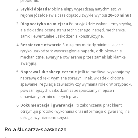
problemu.
Szybki dojazd
Mobilne ekipy wyjeżdżają natychmiast. W
rejonie Józefosławia czas dojazdu zwykle wynosi
20–60 minut
.
Diagnostyka na miejscu
Po przyjeździe wykonujemy szybką,
ale dokładną ocenę stanu technicznego: napęd, mechanika,
zamki i ewentualne uszkodzenia konstrukcyjne.
Bezpieczne otwarcie
Stosujemy metody minimalizujące
ryzyko uszkodzeń: wysprzęglenie napędu, odblokowanie
mechaniczne, awaryjne otwieranie przez zamek lub klamkę
awaryjną.
Naprawa lub zabezpieczenie
Jeśli to możliwe, wykonujemy
naprawę od ręki: wymiana sprężyn, linek, wkładek, drobne
spawanie, regulacja zawiasów czy wymiana rolek. W przypadku
poważniejszych uszkodzeń zabezpieczamy miejsce i
umawiamy termin dalszych prac.
Dokumentacja i gwarancja
Po zakończeniu prac klient
otrzymuje protokół wykonania oraz informacje o gwarancji na
usługę i wymienione części.
Rola ślusarza‑spawacza