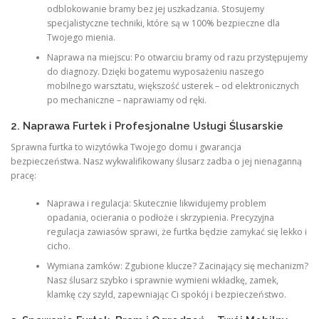
odblokowanie bramy bez jej uszkadzania. Stosujemy
specjalistyczne techniki, które są w 100% bezpieczne dla
Twojego mienia.
Naprawa na miejscu: Po otwarciu bramy od razu przystępujemy
do diagnozy. Dzięki bogatemu wyposażeniu naszego
mobilnego warsztatu, większość usterek – od elektronicznych
po mechaniczne – naprawiamy od ręki.
2. Naprawa Furtek i Profesjonalne Usługi Ślusarskie
Sprawna furtka to wizytówka Twojego domu i gwarancja
bezpieczeństwa. Nasz wykwalifikowany ślusarz zadba o jej nienaganną
pracę:
Naprawa i regulacja: Skutecznie likwidujemy problem
opadania, ocierania o podłoże i skrzypienia. Precyzyjna
regulacja zawiasów sprawi, że furtka będzie zamykać się lekko i
cicho.
Wymiana zamków: Zgubione klucze? Zacinający się mechanizm?
Nasz ślusarz szybko i sprawnie wymieni wkładkę, zamek,
klamkę czy szyld, zapewniając Ci spokój i bezpieczeństwo.