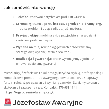
Jak zamówić interwencję
Telefon:
zadzwoń natychmiast pod
570 933 114
.
Strona:
zgłoszenie przez
https://ogrodzenia-bramy.org/
— opisz problem i dołącz zdjęcia, jeśli możesz.
Przyjazd ekipy:
mobilna ekipa przyjedzie z narzędziami i
częściami podstawowymi.
Wycena na miejscu:
po oględzinach przedstawiamy
szczegółową wycenę i termin realizacji.
Realizacja i gwarancja:
prace wykonujemy zgodnie z
umową; udzielamy gwarancji.
Mieszkańcy Józefosławia i okolic mogą liczyć na szybką, profesjonalną i
kompleksową pomoc — od awaryjnego otwierania, przez naprawy
furtek i rolet, aż po spawanie i wymianę zamków. Działamy sprawnie,
skutecznie i zawsze na czas.
Kontakt: 570 933 114
|
https://ogrodzenia-bramy.org/
.
Józefosław Awaryjne