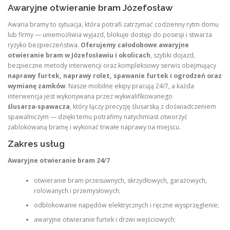
Awaryjne otwieranie bram Józefosław
Awaria bramy to sytuacja, która potrafi zatrzymać codzienny rytm domu
lub firmy — uniemożliwia wyjazd, blokuje dostęp do posesji i stwarza
ryzyko bezpieczeństwa.
Oferujemy całodobowe awaryjne
otwieranie bram w Józefosławiu i okolicach
, szybki dojazd,
bezpieczne metody interwencji oraz kompleksowy serwis obejmujący
naprawy furtek, naprawy rolet, spawanie furtek i ogrodzeń oraz
wymianę zamków
. Nasze mobilne ekipy pracują 24/7, a każda
interwencja jest wykonywana przez wykwalifikowanego
ślusarza‑spawacza
, który łączy precyzję ślusarską z doświadczeniem
spawalniczym — dzięki temu potrafimy natychmiast otworzyć
zablokowaną bramę i wykonać trwałe naprawy na miejscu.
Zakres usług
Awaryjne otwieranie bram 24/7
otwieranie bram przesuwnych, skrzydłowych, garażowych,
rolowanych i przemysłowych;
odblokowanie napędów elektrycznych i ręczne wysprzęglenie;
awaryjne otwieranie furtek i drzwi wejściowych;