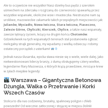
Ale to oczywiście nie wszystko! Nasz dzielny bus pędzi z szerokim
uśmiechem na zderzaku i rozgrzaną do czerwoności spawarką przez
wszystkie wspaniałe, okoliczne wsie i miasteczka. Niestraszne nam są
urokliwe, mazowieckie zakamarki takich przepięknych miejscowości jak:
Julianów, Mysiadło, Nowa Iwiczna, Stara Iwiczna, Piaseczno,
Zalesie Górne, Chyliczki, Kierszek, Chylice
, a także nasz wspaniały,
zawsze tętniący życiem, leżący na drugim końcu
Chotomów
.
Gdziekolwiek na tych wspaniałych terenach stal postanowiła ogłosić
nielegalny strajk generalny, my wpadamy z wielką odsieczą i robimy
ostateczny porządek z usterkami!
Jednak nasza ślusarska, epicka sława niesie się o wiele, wiele dalej. Jako
niekwestionowani liderzy branży, z dumą obsługujemy cztery wielkie,
legendarne filary Mazowsza, o których krążą prawdziwe, mrożące krew
w żyłach miejskie legendy:
Warszawa – Gigantyczna Betonowa
Dżungla, Walka o Przetrwanie i Korki
Wszech Czasów
Stolica to dla nas codzienny, brutalny, spalinowy poligon i chleb
powszedni! Od wiecznie zatłoczonej i stojącej w miejscu
Dolinki