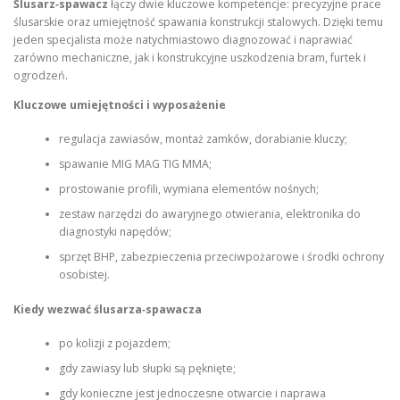
Ślusarz‑spawacz
łączy dwie kluczowe kompetencje: precyzyjne prace
ślusarskie oraz umiejętność spawania konstrukcji stalowych. Dzięki temu
jeden specjalista może natychmiastowo diagnozować i naprawiać
zarówno mechaniczne, jak i konstrukcyjne uszkodzenia bram, furtek i
ogrodzeń.
Kluczowe umiejętności i wyposażenie
regulacja zawiasów, montaż zamków, dorabianie kluczy;
spawanie MIG MAG TIG MMA;
prostowanie profili, wymiana elementów nośnych;
zestaw narzędzi do awaryjnego otwierania, elektronika do
diagnostyki napędów;
sprzęt BHP, zabezpieczenia przeciwpożarowe i środki ochrony
osobistej.
Kiedy wezwać ślusarza‑spawacza
po kolizji z pojazdem;
gdy zawiasy lub słupki są pęknięte;
gdy konieczne jest jednoczesne otwarcie i naprawa