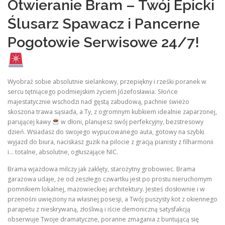
Otwieranie Bram – Twój Epicki
Ślusarz Spawacz i Pancerne
Pogotowie Serwisowe 24/7!
Wyobraź sobie absolutnie sielankowy, przepiękny i rześki poranek w
sercu tętniącego podmiejskim życiem Józefosławia. Słońce
majestatycznie wschodzi nad gęstą zabudową, pachnie świeżo
skoszona trawa sąsiada, a Ty, z ogromnym kubkiem idealnie zaparzonej,
parującej kawy
w dłoni, planujesz swój perfekcyjny, bezstresowy
dzień. Wsiadasz do swojego wypucowanego auta, gotowy na szybki
wyjazd do biura, naciskasz guzik na pilocie z gracją pianisty z filharmonii
i… totalne, absolutne, ogłuszające NIC.
Brama wjazdowa milczy jak zaklęty, starożytny grobowiec. Brama
garażowa udaje, że od zeszłego czwartku jest po prostu nieruchomym
pomnikiem lokalnej, mazowieckiej architektury. Jesteś dosłownie i w
przenośni uwięziony na własnej posesji, a Twój puszysty kot z okiennego
parapetu z nieskrywaną, złośliwą i iście demoniczną satysfakcją
obserwuje Twoje dramatyczne, poranne zmagania z buntującą się