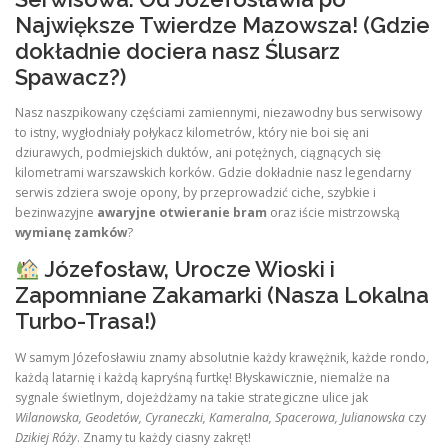
Największe Twierdze Mazowsza! (Gdzie
dokładnie dociera nasz Ślusarz
Spawacz?)
Nasz naszpikowany częściami zamiennymi, niezawodny bus serwisowy
to istny, wygłodniały połykacz kilometrów, który nie boi się ani
dziurawych, podmiejskich duktów, ani potężnych, ciągnących się
kilometrami warszawskich korków. Gdzie dokładnie nasz legendarny
serwis zdziera swoje opony, by przeprowadzić ciche, szybkie i
bezinwazyjne
awaryjne otwieranie bram
oraz iście mistrzowską
wymianę zamków
?
Józefosław, Urocze Wioski i
Zapomniane Zakamarki (Nasza Lokalna
Turbo-Trasa!)
W samym Józefosławiu znamy absolutnie każdy krawężnik, każde rondo,
każdą latarnię i każdą kapryśną furtkę! Błyskawicznie, niemalże na
sygnale świetlnym, dojeżdżamy na takie strategiczne ulice jak
Wilanowska, Geodetów, Cyraneczki, Kameralna, Spacerowa, Julianowska
czy
Dzikiej Róży
. Znamy tu każdy ciasny zakręt!