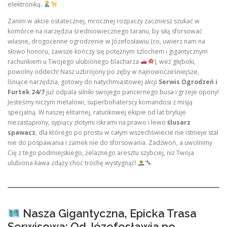
elektroniką.
Zanim w akcie ostatecznej, mrocznej rozpaczy zaczniesz szukać w
komórce na narzędzia średniowiecznego taranu, by siłą sforsować
własne, drogocenne ogrodzenie w Józefosławiu (co, uwierz nam na
słowo honoru, zawsze kończy się potężnym szlochem i gigantycznym
rachunkiem u Twojego ulubionego blacharza
), weź głęboki,
powolny oddech! Nasz uzbrojony po zęby w najnowocześniejsze,
lśniące narzędzia, gotowy do natychmiastowej akcji
Serwis Ogrodzeń i
Furtek 24/7
już odpala silniki swojego pancernego busa i grzeje opony!
Jesteśmy niczym metalowi, superbohaterscy komandosi z misją
specjalną. W naszej elitarnej, ratunkowej ekipie od lat bryluje
niezastąpiony, sypiący złotymi iskrami na prawo i lewo
ślusarz
spawacz
, dla którego po prostu w całym wszechświecie nie istnieje stal
nie do pospawania i zamek nie do sforsowania. Zadzwoń, a uwolnimy
Cię z tego podmiejskiego, żelaznego aresztu szybciej, niż Twoja
ulubiona kawa zdąży choć trochę wystygnąć!
Nasza Gigantyczna, Epicka Trasa
Serwisowa: Od Józefosławia po