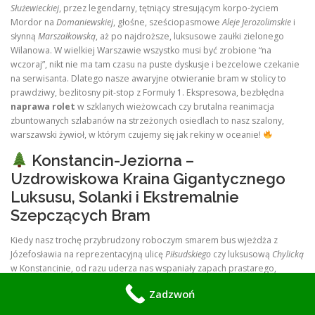
Służewieckiej
, przez legendarny, tętniący stresującym korpo-życiem
Mordor na
Domaniewskiej
, głośne, sześciopasmowe
Aleje Jerozolimskie
i
słynną
Marszałkowską
, aż po najdroższe, luksusowe zaułki zielonego
Wilanowa. W wielkiej Warszawie wszystko musi być zrobione “na
wczoraj”, nikt nie ma tam czasu na puste dyskusje i bezcelowe czekanie
na serwisanta. Dlatego nasze awaryjne otwieranie bram w stolicy to
prawdziwy, bezlitosny pit-stop z Formuły 1. Ekspresowa, bezbłędna
naprawa rolet
w szklanych wieżowcach czy brutalna reanimacja
zbuntowanych szlabanów na strzeżonych osiedlach to nasz szalony,
warszawski żywioł, w którym czujemy się jak rekiny w oceanie!
Konstancin-Jeziorna –
Uzdrowiskowa Kraina Gigantycznego
Luksusu, Solanki i Ekstremalnie
Szepczących Bram
Kiedy nasz trochę przybrudzony roboczym smarem bus wjeżdża z
Józefosławia na reprezentacyjną ulicę
Piłsudskiego
czy luksusową
Chylicką
w Konstancinie, od razu uderza nas wspaniały zapach prastarego,
sosnowego lasu, leczniczej, jodowej solanki z lokalnych tężni i…
Zadzwoń
obrzydliwie, nieprzyzwoicie wręcz wielkich pieniędzy.
Tutaj
wjazdowe, potężne kute bramy ważą całe tony, są niepowtarzalnymi