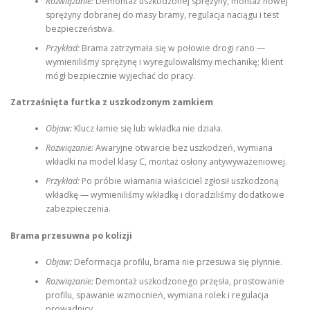
Rozwiązanie:
Demontaż uszkodzonej sprężyny, montaż nowej
sprężyny dobranej do masy bramy, regulacja naciągu i test
bezpieczeństwa.
Przykład:
Brama zatrzymała się w połowie drogi rano —
wymieniliśmy sprężynę i wyregulowaliśmy mechanikę; klient
mógł bezpiecznie wyjechać do pracy.
Zatrzaśnięta furtka z uszkodzonym zamkiem
Objaw:
Klucz łamie się lub wkładka nie działa.
Rozwiązanie:
Awaryjne otwarcie bez uszkodzeń, wymiana
wkładki na model klasy C, montaż osłony antywyważeniowej.
Przykład:
Po próbie włamania właściciel zgłosił uszkodzoną
wkładkę — wymieniliśmy wkładkę i doradziliśmy dodatkowe
zabezpieczenia.
Brama przesuwna po kolizji
Objaw:
Deformacja profilu, brama nie przesuwa się płynnie.
Rozwiązanie:
Demontaż uszkodzonego przęsła, prostowanie
profilu, spawanie wzmocnień, wymiana rolek i regulacja
prowadnicy.