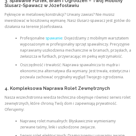
3. Spawanie Furtek, Bram i Ogrodzeń – Twój Mobilny
Ślusarz-Spawacz w Józefosławiu
Pęknięcie w metalowej konstrukcji? Urwany zawias? Nie musisz
inwestować w kosztowną wymianę. Nasz ślusarz-spawacz jest gotów do
działania na terenie Józefosławia.
Profesjonalne
spawanie
: Dojeżdżamy z mobilnym warsztatem
wyposażonym w profesjonalny sprzęt spawalniczy. Precyzyjnie
naprawiamy uszkodzenia mechaniczne w bramach, przęsłach, a
zwłaszcza w furtkach, przywracając im pełną wytrzymałość.
Oszczędność i trwałość: Naprawa spawalnicza to mądra i
ekonomiczna alternatywa dla wymiany. Jest trwała, estetyczna i
pozwala zachować oryginalny wygląd Twojego ogrodzenia.
4. Kompleksowa Naprawa Rolet Zewnętrznych
Nasza wszechstronna wiedza techniczna obejmuje również serwis rolet
zewnętrznych, które chronią Twój dom i zapewniają prywatność.
Oferujemy:
Naprawę rolet manualnych: Błyskawicznie wymieniamy
zerwane taśmy, linki i uszkodzone zwijacze.
Serwis rolet elektrycznych: Diagnozujemy i usuwamy awarie