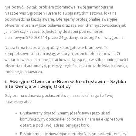
Nie pozwól, by taki problem zdominował Twój harmonogram!
Nasz Serwis Ogrodzeń i Bram to Twoja natychmiastowa, lokalna
odpowiedź na każdą awarię. Oferujemy profesjonalne awaryjne
otwieranie bram w Józefosławiu oraz sąsiednich miejscowościach jak
Julianów czy Piaseczno. Jesteśmy dostępni pod numerem
alarmowym 570 933 114 przez 24 godziny na dobę, 7 dni w tygodniu.
Nasza firma to coś więcej niż tylko pogotowie bramowe. To
kompleksowe centrum usług, w którym jeden telefon zapewnia Ci
wsparcie wszechstronnego fachowca, łączącego w sobie umiejętności
eksperta od automatyki, precyzyjnego ślusarza oraz doświadczonego,
mobilnego spawacza.
1. Awaryjne Otwieranie Bram w Józefosławiu – Szybka
Interwencja w Twojej Okolicy
Gdy brama odmawia posłuszeństwa, nasza lokalizacja to Twój
największy atut.
Błyskawiczny dojazd: Znamy Józefosław i jego układ
komunikacyjny doskonale, co pozwala nam na ekspresowe
dotarcie pod Twój adres, omijając korki.
Bezpieczne i bezinwazyjne metody: Naszym priorytetem jest