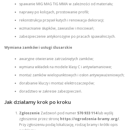
spawanie MIG MAG TIG MMA w zależności od materiału;
naprawy po kolizjach, prostowanie profili;
rekonstrukcja przęseł kutych i renowacja dekoracji;
wzmacnianie słupków, zawiasów i mocowań;
zabezpieczenie antykorozyjne po pracach spawalniczych.
Wymiana zamków i usługi ślusarskie
awaryjne otwieranie zatrzaśniętych zamków;
wymiana wkładek na modele klasy C i antywłamaniowe;
montaż zamków wielopunktowych i osłon antywyważeniowych;
dorabianie kluczy i montaż elektrozaczepów;
doradztwo w zakresie zabezpieczeń.
Jak działamy krok po kroku
Zgłoszenie
Zadzwoń pod numer
570 933 114
lub wyślij
zgłoszenie przez stronę
https://ogrodzenia-bramy.org/
.
Przy zgłoszeniu podaj lokalizację, rodzaj bramy i krótki opis