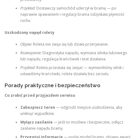
Przykład:
Dostawczy samochód uderzył w bramę — po
naprawie spawaniem i regulacji brama odzyskała płynność
ruchu.
Uszkodzony napęd rolety
Objaw:
Roleta nie zwija się lub działa przerywanie.
Rozwiązanie:
Diagnostyka napędu, wymiana silnika tubowego
lub napędu, regulacja krańcówek i test działania.
Przykład:
Roleta przestała się zwijać — wymieniliśmy silnik i
ustawiliśmy krańcówki, roleta działała bez zarzutu.
Porady praktyczne i bezpieczeństwo
Co zrobić przed przyjazdem serwisu
Zabezpiecz teren
— odgrodź miejsce uszkodzenia, aby
uniknąć wypadków.
Wyłącz zasilanie
— jeśli to możliwe i bezpieczne, odłącz
zasilanie napędu bramy.
Przygotuj informacje
— podaj model bramy, objawy awarii,