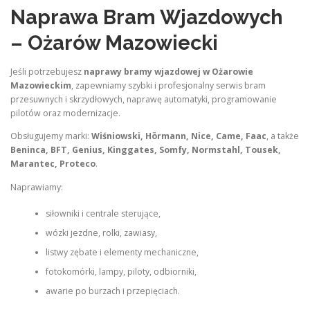
Naprawa Bram Wjazdowych
– Ożarów Mazowiecki
Jeśli potrzebujesz
naprawy bramy wjazdowej w Ożarowie
Mazowieckim
, zapewniamy szybki i profesjonalny serwis bram
przesuwnych i skrzydłowych, naprawę automatyki, programowanie
pilotów oraz modernizacje.
Obsługujemy marki:
Wiśniowski, Hörmann, Nice, Came, Faac
, a także
Beninca, BFT, Genius, Kinggates, Somfy, Normstahl, Tousek,
Marantec, Proteco
.
Naprawiamy:
siłowniki i centrale sterujące,
wózki jezdne, rolki, zawiasy,
listwy zębate i elementy mechaniczne,
fotokomórki, lampy, piloty, odbiorniki,
awarie po burzach i przepięciach.