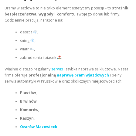
Bramy wjazdowe to nie tylko element estetyczny posesji – to
strażnik
bezpieczeństwa, wygody i komfortu
Twojego domu lub firmy.
Codziennie pracują, narażone na:
deszcz
,
śnieg
,
wiatr
,
zabrudzenia i piasek
.
Właśnie dlatego regularny
serwis
i szybka naprawa są kluczowe. Nasza
firma oferuje
profesjonalną
naprawę bram wjazdowych
i pełny
serwis automatyki w Pruszkowie oraz okolicznych miejscowościach:
Piastów
,
Brwinów
,
Komorów
,
Raszyn
,
Ożarów Mazowiecki
.