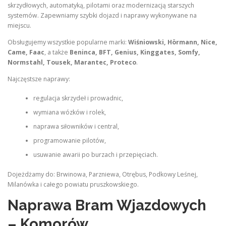
skrzydłowych, automatyką, pilotami oraz modernizacją starszych
systemów. Zapewniamy szybki dojazd i naprawy wykonywane na
miejscu.
Obsługujemy wszystkie popularne marki:
Wiśniowski, Hörmann, Nice,
Came, Faac
, a także
Beninca, BFT, Genius, Kinggates, Somfy,
Normstahl, Tousek, Marantec, Proteco
.
Najczęstsze naprawy:
regulacja skrzydeł i prowadnic,
wymiana wózków i rolek,
naprawa siłowników i central,
programowanie pilotów,
usuwanie awarii po burzach i przepięciach.
Dojeżdżamy do: Brwinowa, Parzniewa, Otrębus, Podkowy Leśnej,
Milanówka i całego powiatu pruszkowskiego.
Naprawa Bram Wjazdowych
– Komorów