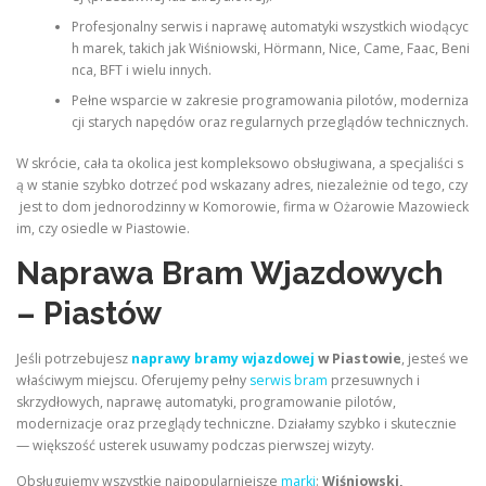
Profesjonalny serwis i naprawę automatyki wszystkich wiodącyc
h marek, takich jak Wiśniowski, Hörmann, Nice, Came, Faac, Beni
nca, BFT i wielu innych.
Pełne wsparcie w zakresie programowania pilotów, moderniza
cji starych napędów oraz regularnych przeglądów technicznych.
W skrócie, cała ta okolica jest kompleksowo obsługiwana, a specjaliści s
ą w stanie szybko dotrzeć pod wskazany adres, niezależnie od tego, czy
jest to dom jednorodzinny w Komorowie, firma w Ożarowie Mazowieck
im, czy osiedle w Piastowie.
Naprawa Bram Wjazdowych
– Piastów
Jeśli potrzebujesz
naprawy bramy wjazdowej
w Piastowie
, jesteś we
właściwym miejscu. Oferujemy pełny
serwis bram
przesuwnych i
skrzydłowych, naprawę automatyki, programowanie pilotów,
modernizacje oraz przeglądy techniczne. Działamy szybko i skutecznie
— większość usterek usuwamy podczas pierwszej wizyty.
Obsługujemy wszystkie najpopularniejsze
marki
:
Wiśniowski,