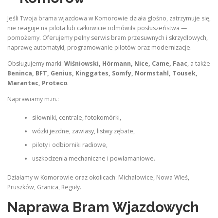
Jeśli Twoja brama wjazdowa w Komorowie działa głośno, zatrzymuje się,
nie reaguje na pilota lub całkowicie odmówiła posłuszeństwa —
pomożemy. Oferujemy pełny serwis bram przesuwnych i skrzydłowych,
naprawę automatyki, programowanie pilotów oraz modernizacje.
Obsługujemy marki:
Wiśniowski, Hörmann, Nice, Came, Faac
, a także
Beninca, BFT, Genius, Kinggates, Somfy, Normstahl, Tousek,
Marantec, Proteco
.
Naprawiamy m.in.:
siłowniki, centrale, fotokomórki,
wózki jezdne, zawiasy, listwy zębate,
piloty i odbiorniki radiowe,
uszkodzenia mechaniczne i powłamaniowe.
Działamy w Komorowie oraz okolicach: Michałowice, Nowa Wieś,
Pruszków, Granica, Reguły.
Naprawa Bram Wjazdowych