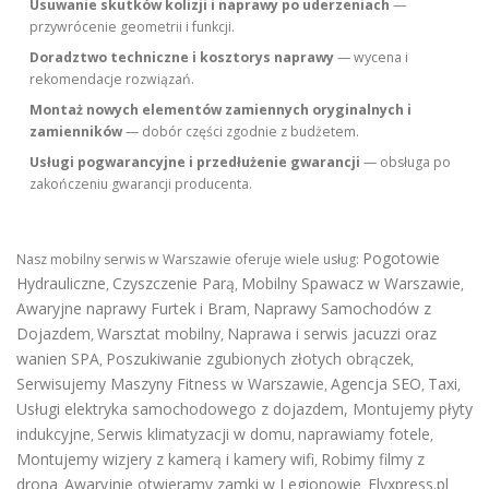
Usuwanie skutków kolizji i naprawy po uderzeniach
—
przywrócenie geometrii i funkcji.
Doradztwo techniczne i kosztorys naprawy
— wycena i
rekomendacje rozwiązań.
Montaż nowych elementów zamiennych oryginalnych i
zamienników
— dobór części zgodnie z budżetem.
Usługi pogwarancyjne i przedłużenie gwarancji
— obsługa po
zakończeniu gwarancji producenta.
Pogotowie
Nasz mobilny serwis w Warszawie oferuje wiele usług:
Hydrauliczne
Czyszczenie Parą
Mobilny Spawacz w Warszawie
,
,
,
Awaryjne naprawy Furtek i Bram
Naprawy Samochodów z
,
Dojazdem
Warsztat mobilny
Naprawa i serwis jacuzzi oraz
,
,
wanien SPA
Poszukiwanie zgubionych złotych obrączek
,
,
Serwisujemy Maszyny Fitness w Warszawie
Agencja SEO
Taxi
,
,
,
Usługi elektryka samochodowego z dojazdem
,
Montujemy płyty
indukcyjne
Serwis klimatyzacji w domu
naprawiamy fotele
,
,
,
Montujemy wizjery z kamerą i kamery wifi
Robimy filmy z
,
drona
Awaryjnie otwieramy zamki w Legionowie
Flyxpress.pl
,
,
,