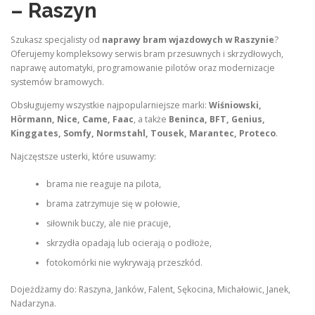
– Raszyn
Szukasz specjalisty od
naprawy bram wjazdowych w Raszynie
?
Oferujemy kompleksowy serwis bram przesuwnych i skrzydłowych,
naprawę automatyki, programowanie pilotów oraz modernizacje
systemów bramowych.
Obsługujemy wszystkie najpopularniejsze marki:
Wiśniowski,
Hörmann, Nice, Came, Faac
, a także
Beninca, BFT, Genius,
Kinggates, Somfy, Normstahl, Tousek, Marantec, Proteco
.
Najczęstsze usterki, które usuwamy:
brama nie reaguje na pilota,
brama zatrzymuje się w połowie,
siłownik buczy, ale nie pracuje,
skrzydła opadają lub ocierają o podłoże,
fotokomórki nie wykrywają przeszkód.
Dojeżdżamy do: Raszyna, Janków, Falent, Sękocina, Michałowic, Janek,
Nadarzyna.