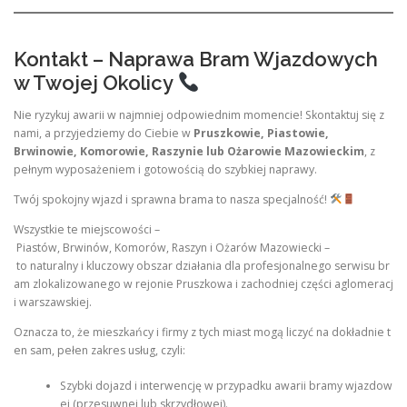
Kontakt – Naprawa Bram Wjazdowych
w Twojej Okolicy
Nie ryzykuj awarii w najmniej odpowiednim momencie! Skontaktuj się z
nami, a przyjedziemy do Ciebie w
Pruszkowie, Piastowie,
Brwinowie, Komorowie, Raszynie lub Ożarowie Mazowieckim
, z
pełnym wyposażeniem i gotowością do szybkiej naprawy.
Twój spokojny wjazd i sprawna brama to nasza specjalność!
Wszystkie te miejscowości –
Piastów, Brwinów, Komorów, Raszyn i Ożarów Mazowiecki –
to naturalny i kluczowy obszar działania dla profesjonalnego serwisu br
am zlokalizowanego w rejonie Pruszkowa i zachodniej części aglomeracj
i warszawskiej.
Oznacza to, że mieszkańcy i firmy z tych miast mogą liczyć na dokładnie t
en sam, pełen zakres usług, czyli:
Szybki dojazd i interwencję w przypadku awarii bramy wjazdow
ej (przesuwnej lub skrzydłowej).