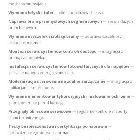
mechanizmu zwijania.
Wymiana łożysk i tulei
— eliminacja luzów i hałasu.
Naprawa bram przemysłowych segmentowych
— serwis dużych
bram halowych.
Wymiana uszczelek i izolacji bramy
— poprawa szczelności i
izolacji termicznej.
Montaż i serwis systemów kontroli dostępu
— integracja z
bramą i automatyką.
Instalacja i serwis systemów fotowoltaicznych dla napędów
—
zasilanie napędu energią słoneczną.
Modernizacja sterowania na zdalne zarządzanie
— integracja z
aplikacjami i smart home.
Wymiana elementów antykorozyjnych i malowanie ochronne
—
zabezpieczenie przed korozją.
Przeglądy okresowe serwisowe
— regularne kontrole i raporty
stanu technicznego.
Testy bezpieczeństwa i certyfikacja po naprawie
—
sprawdzenie zgodności z normami.