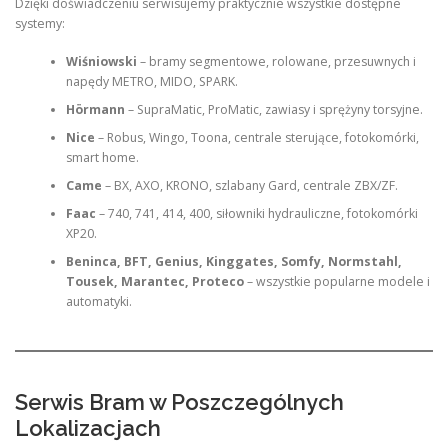
Dzięki doświadczeniu serwisujemy praktycznie wszystkie dostępne
systemy:
Wiśniowski
– bramy segmentowe, rolowane, przesuwnych i
napędy METRO, MIDO, SPARK.
Hörmann
– SupraMatic, ProMatic, zawiasy i sprężyny torsyjne.
Nice
– Robus, Wingo, Toona, centrale sterujące, fotokomórki,
smart home.
Came
– BX, AXO, KRONO, szlabany Gard, centrale ZBX/ZF.
Faac
– 740, 741, 414, 400, siłowniki hydrauliczne, fotokomórki
XP20.
Beninca, BFT, Genius, Kinggates, Somfy, Normstahl,
Tousek, Marantec, Proteco
– wszystkie popularne modele i
automatyki.
Serwis Bram w Poszczególnych
Lokalizacjach