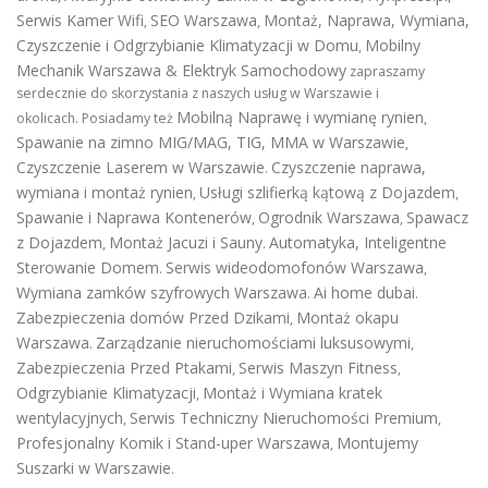
Serwis Kamer Wifi
SEO Warszawa
Montaż, Naprawa, Wymiana,
,
,
Czyszczenie i Odgrzybianie Klimatyzacji w Domu
Mobilny
,
Mechanik Warszawa & Elektryk Samochodowy
zapraszamy
serdecznie do skorzystania z naszych usług w Warszawie i
Mobilną Naprawę i wymianę rynien
okolicach. Posiadamy też
,
Spawanie na zimno MIG/MAG, TIG, MMA w Warszawie
,
Czyszczenie Laserem w Warszawie
Czyszczenie naprawa,
.
wymiana i montaż rynien
Usługi szlifierką kątową z Dojazdem
,
,
Spawanie i Naprawa Kontenerów
Ogrodnik Warszawa
Spawacz
,
,
z Dojazdem
Montaż Jacuzi i Sauny
Automatyka, Inteligentne
,
.
Sterowanie Domem
Serwis wideodomofonów Warszawa
.
,
Wymiana zamków szyfrowych Warszawa
Ai home dubai
.
.
Zabezpieczenia domów Przed Dzikami
Montaż okapu
,
Warszawa
Zarządzanie nieruchomościami luksusowymi
.
,
Zabezpieczenia Przed Ptakami
Serwis Maszyn Fitness
,
,
Odgrzybianie Klimatyzacji
Montaż i Wymiana kratek
,
wentylacyjnych
Serwis Techniczny Nieruchomości Premium
,
,
Profesjonalny Komik i Stand-uper Warszawa
Montujemy
,
Suszarki w Warszawie
.