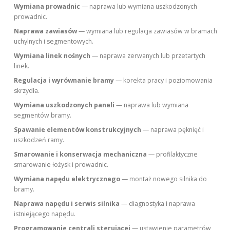
Wymiana prowadnic
— naprawa lub wymiana uszkodzonych
prowadnic.
Naprawa zawiasów
— wymiana lub regulacja zawiasów w bramach
uchylnych i segmentowych.
Wymiana linek nośnych
— naprawa zerwanych lub przetartych
linek.
Regulacja i wyrównanie bramy
— korekta pracy i poziomowania
skrzydła.
Wymiana uszkodzonych paneli
— naprawa lub wymiana
segmentów bramy.
Spawanie elementów konstrukcyjnych
— naprawa pęknięć i
uszkodzeń ramy.
Smarowanie i konserwacja mechaniczna
— profilaktyczne
smarowanie łożysk i prowadnic.
Wymiana napędu elektrycznego
— montaż nowego silnika do
bramy.
Naprawa napędu i serwis silnika
— diagnostyka i naprawa
istniejącego napędu.
Programowanie centrali sterującej
— ustawienie parametrów