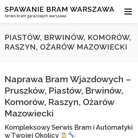
Skip
SPAWANIE BRAM WARSZAWA
to
Menu
content
Serwis bram garażowych warszawa
SPAWANIE BRAM GARAŻOWYCH I OGRODZEŃ WARSZAWA
PIASTÓW, BRWINÓW, KOMORÓW,
RASZYN, OŻARÓW MAZOWIECKI
AWARYJNE OTWIERANIE BRAM
BLOG
KONTAKT
Naprawa Bram Wjazdowych –
Pruszków, Piastów, Brwinów,
Komorów, Raszyn, Ożarów
Mazowiecki
Kompleksowy Serwis Bram i Automatyki
w Twojej Okolicy