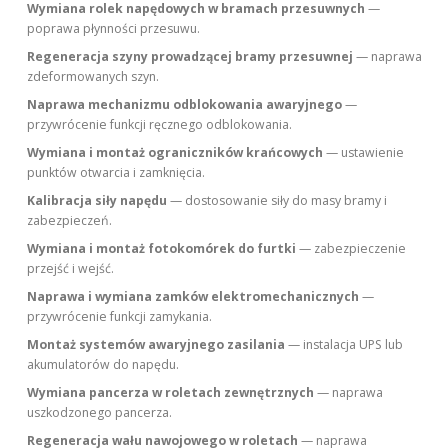
Wymiana rolek napędowych w bramach przesuwnych
—
poprawa płynności przesuwu.
Regeneracja szyny prowadzącej bramy przesuwnej
— naprawa
zdeformowanych szyn.
Naprawa mechanizmu odblokowania awaryjnego
—
przywrócenie funkcji ręcznego odblokowania.
Wymiana i montaż ograniczników krańcowych
— ustawienie
punktów otwarcia i zamknięcia.
Kalibracja siły napędu
— dostosowanie siły do masy bramy i
zabezpieczeń.
Wymiana i montaż fotokomórek do furtki
— zabezpieczenie
przejść i wejść.
Naprawa i wymiana zamków elektromechanicznych
—
przywrócenie funkcji zamykania.
Montaż systemów awaryjnego zasilania
— instalacja UPS lub
akumulatorów do napędu.
Wymiana pancerza w roletach zewnętrznych
— naprawa
uszkodzonego pancerza.
Regeneracja wału nawojowego w roletach
— naprawa