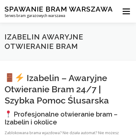
Skip
SPAWANIE BRAM WARSZAWA
to
Menu
content
Serwis bram garażowych warszawa
SPAWANIE BRAM GARAŻOWYCH I OGRODZEŃ WARSZAWA
IZABELIN AWARYJNE
OTWIERANIE BRAM
AWARYJNE OTWIERANIE BRAM
BLOG
KONTAKT
Izabelin – Awaryjne
Otwieranie Bram 24/7 |
Szybka Pomoc Ślusarska
Profesjonalne otwieranie bram –
Izabelin i okolice
Zablokowana brama wjazdowa? Nie działa automat? Nie możesz