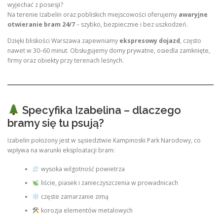
wyjechać z posesji?
Na terenie Izabelin oraz pobliskich miejscowości oferujemy
awaryjne
otwieranie bram 24/7
– szybko, bezpiecznie i bez uszkodzeń.
Dzięki bliskości Warszawa zapewniamy
ekspresowy dojazd
, często
nawet w 30–60 minut. Obsługujemy domy prywatne, osiedla zamknięte,
firmy oraz obiekty przy terenach leśnych.
Specyfika Izabelina – dlaczego
bramy się tu psują?
Izabelin położony jest w sąsiedztwie Kampinoski Park Narodowy, co
wpływa na warunki eksploatacji bram:
wysoka wilgotność powietrza
liście, piasek i zanieczyszczenia w prowadnicach
częste zamarzanie zimą
korozja elementów metalowych