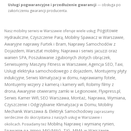
Usługi pogwarancyjne i przedłużenie gwarancji
— obsługa po
zakończeniu gwarancji producenta.
Pogotowie
Nasz mobilny serwis w Warszawie oferuje wiele usług:
Hydrauliczne
Czyszczenie Parą
Mobilny Spawacz w Warszawie
,
,
,
Awaryjne naprawy Furtek i Bram
Naprawy Samochodów z
,
Dojazdem
Warsztat mobilny
Naprawa i serwis jacuzzi oraz
,
,
wanien SPA
Poszukiwanie zgubionych złotych obrączek
,
,
Serwisujemy Maszyny Fitness w Warszawie
Agencja SEO
Taxi
,
,
,
Usługi elektryka samochodowego z dojazdem
,
Montujemy płyty
indukcyjne
Serwis klimatyzacji w domu
naprawiamy fotele
,
,
,
Montujemy wizjery z kamerą i kamery wifi
Robimy filmy z
,
drona
Awaryjnie otwieramy zamki w Legionowie
Flyxpress.pl
,
,
,
Serwis Kamer Wifi
SEO Warszawa
Montaż, Naprawa, Wymiana,
,
,
Czyszczenie i Odgrzybianie Klimatyzacji w Domu
Mobilny
,
Mechanik Warszawa & Elektryk Samochodowy
zapraszamy
serdecznie do skorzystania z naszych usług w Warszawie i
Mobilną Naprawę i wymianę rynien
okolicach. Posiadamy też
,
Spawanie na zimno MIG/MAG, TIG, MMA w Warszawie
,