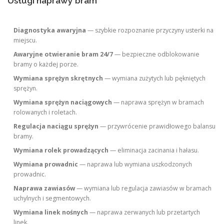
Usługi naprawy bram
Diagnostyka awaryjna
— szybkie rozpoznanie przyczyny usterki na
miejscu.
Awaryjne otwieranie bram 24/7
— bezpieczne odblokowanie
bramy o każdej porze.
Wymiana sprężyn skrętnych
— wymiana zużytych lub pękniętych
sprężyn.
Wymiana sprężyn naciągowych
— naprawa sprężyn w bramach
rolowanych i roletach.
Regulacja naciągu sprężyn
— przywrócenie prawidłowego balansu
bramy.
Wymiana rolek prowadzących
— eliminacja zacinania i hałasu.
Wymiana prowadnic
— naprawa lub wymiana uszkodzonych
prowadnic.
Naprawa zawiasów
— wymiana lub regulacja zawiasów w bramach
uchylnych i segmentowych.
Wymiana linek nośnych
— naprawa zerwanych lub przetartych
linek.