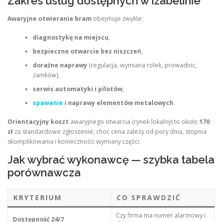
Zakres usług dostępnych w Izabelinie
Awaryjne otwieranie bram
obejmuje zwykle:
diagnostykę na miejscu
,
bezpieczne otwarcie bez niszczeń
,
doraźne naprawy
(regulacja, wymiana rolek, prowadnic,
zamków),
serwis automatyki i pilotów
,
spawanie
i naprawy elementów metalowych
.
Orientacyjny koszt
awaryjnego otwarcia (rynek lokalny) to około
170
zł
za standardowe zgłoszenie, choć cena zależy od pory dnia, stopnia
skomplikowania i konieczności wymiany części.
Jak wybrać wykonawcę — szybka tabela
porównawcza
KRYTERIUM
CO SPRAWDZIĆ
Czy firma ma numer alarmowy i
Dostępność 24/7