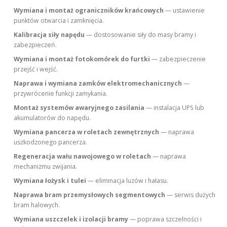
Wymiana i montaż ograniczników krańcowych
— ustawienie
punktów otwarcia i zamknięcia.
Kalibracja siły napędu
— dostosowanie siły do masy bramy i
zabezpieczeń.
Wymiana i montaż fotokomórek do furtki
— zabezpieczenie
przejść i wejść.
Naprawa i wymiana zamków elektromechanicznych
—
przywrócenie funkcji zamykania.
Montaż systemów awaryjnego zasilania
— instalacja UPS lub
akumulatorów do napędu.
Wymiana pancerza w roletach zewnętrznych
— naprawa
uszkodzonego pancerza.
Regeneracja wału nawojowego w roletach
— naprawa
mechanizmu zwijania.
Wymiana łożysk i tulei
— eliminacja luzów i hałasu.
Naprawa bram przemysłowych segmentowych
— serwis dużych
bram halowych.
Wymiana uszczelek i izolacji bramy
— poprawa szczelności i