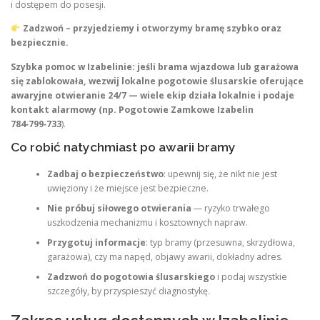
i dostępem do posesji.
Zadzwoń – przyjedziemy i otworzymy bramę szybko oraz
bezpiecznie.
Szybka pomoc w Izabelinie: jeśli brama wjazdowa lub garażowa
się zablokowała, wezwij lokalne pogotowie ślusarskie oferujące
awaryjne otwieranie 24/7 — wiele ekip działa lokalnie i podaje
kontakt alarmowy (np. Pogotowie Zamkowe Izabelin
784‑799‑733
).
Co robić natychmiast po awarii bramy
Zadbaj o bezpieczeństwo
: upewnij się, że nikt nie jest
uwięziony i że miejsce jest bezpieczne.
Nie próbuj siłowego otwierania
— ryzyko trwałego
uszkodzenia mechanizmu i kosztownych napraw.
Przygotuj informacje
: typ bramy (przesuwna, skrzydłowa,
garażowa), czy ma napęd, objawy awarii, dokładny adres.
Zadzwoń do pogotowia ślusarskiego
i podaj wszystkie
szczegóły, by przyspieszyć diagnostykę.