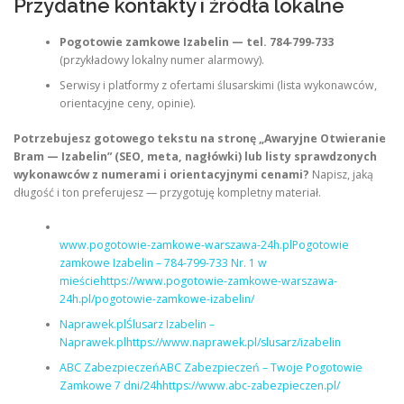
Przydatne kontakty i źródła lokalne
Pogotowie zamkowe Izabelin — tel. 784‑799‑733
(przykładowy lokalny numer alarmowy).
Serwisy i platformy z ofertami ślusarskimi (lista wykonawców,
orientacyjne ceny, opinie).
Potrzebujesz gotowego tekstu na stronę „Awaryjne Otwieranie
Bram — Izabelin” (SEO, meta, nagłówki) lub listy sprawdzonych
wykonawców z numerami i orientacyjnymi cenami?
Napisz, jaką
długość i ton preferujesz — przygotuję kompletny materiał.
www.pogotowie-zamkowe-warszawa-24h.plPogotowie
zamkowe Izabelin – 784-799-733 Nr. 1 w
mieściehttps://www.pogotowie-zamkowe-warszawa-
24h.pl/pogotowie-zamkowe-izabelin/
Naprawek.plŚlusarz Izabelin –
Naprawek.plhttps://www.naprawek.pl/slusarz/izabelin
ABC ZabezpieczeńABC Zabezpieczeń – Twoje Pogotowie
Zamkowe 7 dni/24hhttps://www.abc-zabezpieczen.pl/