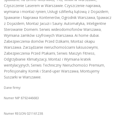
Czyszczenie Laserem w Warszawie
Czyszczenie naprawa,
.
wymiana i montaż rynien
Usługi szlifierką kątową z Dojazdem
,
,
Spawanie i Naprawa Kontenerów
Ogrodnik Warszawa
Spawacz
,
,
z Dojazdem
Montaż Jacuzi i Sauny
Automatyka, Inteligentne
,
.
Sterowanie Domem
Serwis wideodomofonów Warszawa
.
,
Wymiana zamków szyfrowych Warszawa
Ai home dubai
.
.
Zabezpieczenia domów Przed Dzikami
Montaż okapu
,
Warszawa
Zarządzanie nieruchomościami luksusowymi
.
,
Zabezpieczenia Przed Ptakami
Serwis Maszyn Fitness
,
,
Odgrzybianie Klimatyzacji
Montaż i Wymiana kratek
,
wentylacyjnych
Serwis Techniczny Nieruchomości Premium
,
,
Profesjonalny Komik i Stand-uper Warszawa
Montujemy
,
Suszarki w Warszawie
.
Dane firmy:
Numer NIP 8792446683
Numer REGON 021161238