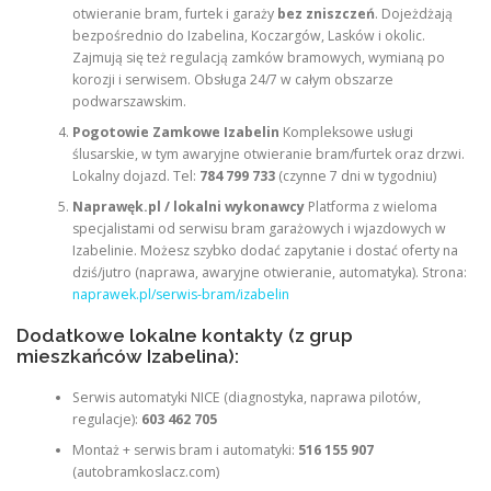
otwieranie bram, furtek i garaży
bez zniszczeń
. Dojeżdżają
bezpośrednio do Izabelina, Koczargów, Lasków i okolic.
Zajmują się też regulacją zamków bramowych, wymianą po
korozji i serwisem. Obsługa 24/7 w całym obszarze
podwarszawskim.
Pogotowie Zamkowe Izabelin
Kompleksowe usługi
ślusarskie, w tym awaryjne otwieranie bram/furtek oraz drzwi.
Lokalny dojazd. Tel:
784 799 733
(czynne 7 dni w tygodniu)
Naprawęk.pl / lokalni wykonawcy
Platforma z wieloma
specjalistami od serwisu bram garażowych i wjazdowych w
Izabelinie. Możesz szybko dodać zapytanie i dostać oferty na
dziś/jutro (naprawa, awaryjne otwieranie, automatyka). Strona:
naprawek.pl/serwis-bram/izabelin
Dodatkowe lokalne kontakty (z grup
mieszkańców Izabelina):
Serwis automatyki NICE (diagnostyka, naprawa pilotów,
regulacje):
603 462 705
Montaż + serwis bram i automatyki:
516 155 907
(autobramkoslacz.com)