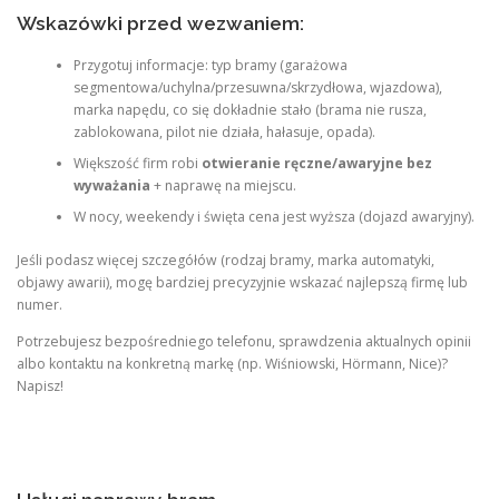
Wskazówki przed wezwaniem:
Przygotuj informacje: typ bramy (garażowa
segmentowa/uchylna/przesuwna/skrzydłowa, wjazdowa),
marka napędu, co się dokładnie stało (brama nie rusza,
zablokowana, pilot nie działa, hałasuje, opada).
Większość firm robi
otwieranie ręczne/awaryjne bez
wyważania
+ naprawę na miejscu.
W nocy, weekendy i święta cena jest wyższa (dojazd awaryjny).
Jeśli podasz więcej szczegółów (rodzaj bramy, marka automatyki,
objawy awarii), mogę bardziej precyzyjnie wskazać najlepszą firmę lub
numer.
Potrzebujesz bezpośredniego telefonu, sprawdzenia aktualnych opinii
albo kontaktu na konkretną markę (np. Wiśniowski, Hörmann, Nice)?
Napisz!