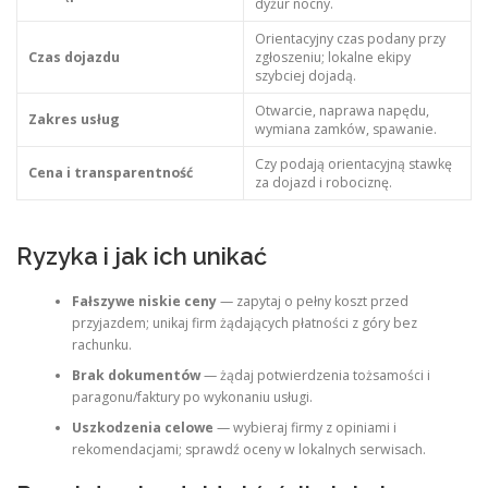
dyżur nocny.
Orientacyjny czas podany przy
Czas dojazdu
zgłoszeniu; lokalne ekipy
szybciej dojadą.
Otwarcie, naprawa napędu,
Zakres usług
wymiana zamków, spawanie.
Czy podają orientacyjną stawkę
Cena i transparentność
za dojazd i robociznę.
Ryzyka i jak ich unikać
Fałszywe niskie ceny
— zapytaj o pełny koszt przed
przyjazdem; unikaj firm żądających płatności z góry bez
rachunku.
Brak dokumentów
— żądaj potwierdzenia tożsamości i
paragonu/faktury po wykonaniu usługi.
Uszkodzenia celowe
— wybieraj firmy z opiniami i
rekomendacjami; sprawdź oceny w lokalnych serwisach.