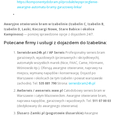
https://komponentydobram.pl/produkt/wysprzeglenie-
awaryjne-automatu-bramy-garazowej-linka/
Awaryjne otwieranie bram w Izabelinie (Izabelin C, Izabelin B,
Izabelin D, Laski, Koczargi Nowe, Stare Babice i okolice
Kampinosu)
— poniżej sprawdzone opcje z dojazdem 24/7.
Polecane firmy i usługi z dojazdem do Izabelina:
Serwisbram24h.pl / AP Serwis
Profesjonalny serwis bram
garażowych, wjazdowych (przesuwnych i skrzydłowych),
automatyki wszystkich marek (Nice, FAAC, Came, Hörmann,
Wiśniowski itp.). Oferują awaryjne otwieranie, naprawy na
miejscu, wymianę napędów i konserwację. Dojazd po
Warszawie i okolicach (w tym Izabelin i powiat warszawski
zachodni). Tel:
535 881 790
Strona:
serwisbram24h.pl
AwSerwis / awserwis.waw.pl
Całodobowy serwis bram w
Warszawie i całym Mazowieckim. Awaryjne otwieranie bram,
naprawa napędów, garażowych i wjazdowych. Tel:
511 07 00 03
(dedykowany do awaryjnego otwierania)
Ślusarz-Zamki.pl (pogotowie ślusarskie)
Awaryjne