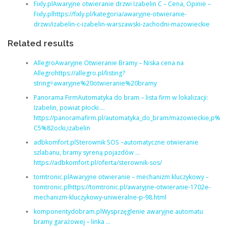
Fixly.plAwaryjne otwieranie drzwi Izabelin C – Cena, Opinie –
Fixly.plhttps://fixly.pl/kategoria/awaryjne-otwieranie-
drzwi/izabelin-c-izabelin-warszawski-zachodni-mazowieckie
Related results
AllegroAwaryjne Otwieranie Bramy – Niska cena na
Allegrohttps://allegro.pl/listing?
string=awaryjne%20otwieranie%20bramy
Panorama FirmAutomatyka do bram – lista firm w lokalizacji:
Izabelin, powiat płocki …
https://panoramafirm.pl/automatyka_do_bram/mazowieckie,p%
C5%82ocki,izabelin
adbkomfort.plSterownik SOS –automatyczne otwieranie
szlabanu, bramy syreną pojazdów …
https://adbkomfort.pl/oferta/sterownik-sos/
tomtronic.plAwaryjne otwieranie – mechanizm kluczykowy –
tomtronic.plhttps://tomtronic.pl/awaryjne-otwieranie-1702e-
mechanizm-kluczykowy-uniweralne-p-98.html
komponentydobram.plWysprzęglenie awaryjne automatu
bramy garażowej – linka …