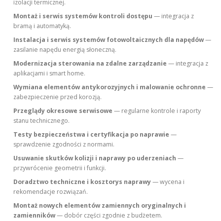
izolacji termicznej.
Montaż i serwis systemów kontroli dostępu
— integracja z
bramą i automatyką.
Instalacja i serwis systemów fotowoltaicznych dla napędów
—
zasilanie napędu energią słoneczną.
Modernizacja sterowania na zdalne zarządzanie
— integracja z
aplikacjami i smart home.
Wymiana elementów antykorozyjnych i malowanie ochronne
—
zabezpieczenie przed korozją.
Przeglądy okresowe serwisowe
— regularne kontrole i raporty
stanu technicznego.
Testy bezpieczeństwa i certyfikacja po naprawie
—
sprawdzenie zgodności z normami.
Usuwanie skutków kolizji i naprawy po uderzeniach
—
przywrócenie geometrii i funkcji.
Doradztwo techniczne i kosztorys naprawy
— wycena i
rekomendacje rozwiązań.
Montaż nowych elementów zamiennych oryginalnych i
zamienników
— dobór części zgodnie z budżetem.