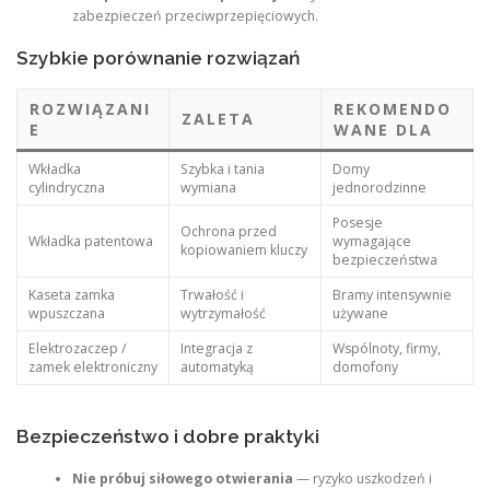
zabezpieczeń przeciwprzepięciowych.
Szybkie porównanie rozwiązań
ROZWIĄZANI
REKOMENDO
ZALETA
E
WANE DLA
Wkładka
Szybka i tania
Domy
cylindryczna
wymiana
jednorodzinne
Posesje
Ochrona przed
Wkładka patentowa
wymagające
kopiowaniem kluczy
bezpieczeństwa
Kaseta zamka
Trwałość i
Bramy intensywnie
wpuszczana
wytrzymałość
używane
Elektrozaczep /
Integracja z
Wspólnoty, firmy,
zamek elektroniczny
automatyką
domofony
Bezpieczeństwo i dobre praktyki
Nie próbuj siłowego otwierania
— ryzyko uszkodzeń i