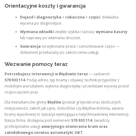
Orientacyjne koszty i gwarancja
Dojazd i diagnostyka
+
robocizna
+
części
; dokładna
wycena po diagnostyce.
Wymiana wkładki
zwykle szybka i tańsza;
wymiana kasety
lub naprawy po włamaniu droższe.
Gwarancja
na wykonane prace i zamontowane części —
dokument przekazany po zakończeniu usługi.
Wezwanie pomocy teraz
Potrzebujesz interwencji w Błędowie teraz
— zadzwoń:
570 933 114
. Podaj adres, typ bramy i objawy; technik przyjedzie z
mobilnym warsztatem, wykona diagnostykę i przedstawi wycenę przed
rozpoczęciem prac.
Dla mieszkańców gminy
Błędów
(powiat grójecki) oraz okolicznych
miejscowości, takich jak Lipie, Gołochów czy Błędów-Kolonia, awaria
bramy wjazdowej to sytuacja wymagająca natychmiastowej interwencji.
Nasza firma, dostępna pod numerem
570 933 114
, świadczy
profesjonalne usługi
awaryjnego otwierania bram oraz
całodobowego serwisu automatyki 24/7
.