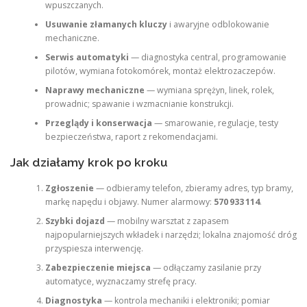
wpuszczanych.
Usuwanie złamanych kluczy
i awaryjne odblokowanie
mechaniczne.
Serwis automatyki
— diagnostyka central, programowanie
pilotów, wymiana fotokomórek, montaż elektrozaczepów.
Naprawy mechaniczne
— wymiana sprężyn, linek, rolek,
prowadnic; spawanie i wzmacnianie konstrukcji.
Przeglądy i konserwacja
— smarowanie, regulacje, testy
bezpieczeństwa, raport z rekomendacjami.
Jak działamy krok po kroku
Zgłoszenie
— odbieramy telefon, zbieramy adres, typ bramy,
markę napędu i objawy. Numer alarmowy:
570 933 114
.
Szybki dojazd
— mobilny warsztat z zapasem
najpopularniejszych wkładek i narzędzi; lokalna znajomość dróg
przyspiesza interwencję.
Zabezpieczenie miejsca
— odłączamy zasilanie przy
automatyce, wyznaczamy strefę pracy.
Diagnostyka
— kontrola mechaniki i elektroniki; pomiar