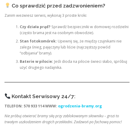
Co sprawdzić przed zadzwonieniem?
Zanim wezwiesz serwis, wykonaj 3 proste kroki:
Czy działa prąd?
Sprawdź bezpieczniki w domowej rozdzielni
(często brama jest na osobnym obwodzie).
Stan fotokomórek:
Upewnij się, że między czujnikami nie
zalega śnieg, pajęczyny lub liście (najczęstszy powód
“odbijania” bramy).
Baterie w pilocie:
Jeśli dioda na pilocie świeci słabo, spróbuj
użyć drugiego nadajnika.
Kontakt Serwisowy 24/7:
TELEFON: 570 933 114
WWW:
ogrodzenia-bramy.org
Nie próbuj otwierać bramy siłą przy zablokowanym siłowniku – grozi to
trwałym uszkodzeniem drogich przekładni. Zadzwoń po fachową pomoc!