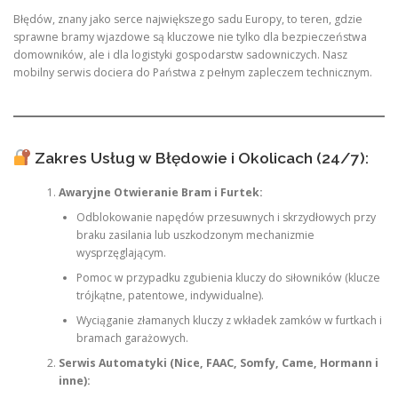
Błędów, znany jako serce największego sadu Europy, to teren, gdzie
sprawne bramy wjazdowe są kluczowe nie tylko dla bezpieczeństwa
domowników, ale i dla logistyki gospodarstw sadowniczych. Nasz
mobilny serwis dociera do Państwa z pełnym zapleczem technicznym.
Zakres Usług w Błędowie i Okolicach (24/7):
Awaryjne Otwieranie Bram i Furtek:
Odblokowanie napędów przesuwnych i skrzydłowych przy
braku zasilania lub uszkodzonym mechanizmie
wysprzęglającym.
Pomoc w przypadku zgubienia kluczy do siłowników (klucze
trójkątne, patentowe, indywidualne).
Wyciąganie złamanych kluczy z wkładek zamków w furtkach i
bramach garażowych.
Serwis Automatyki (Nice, FAAC, Somfy, Came, Hormann i
inne):