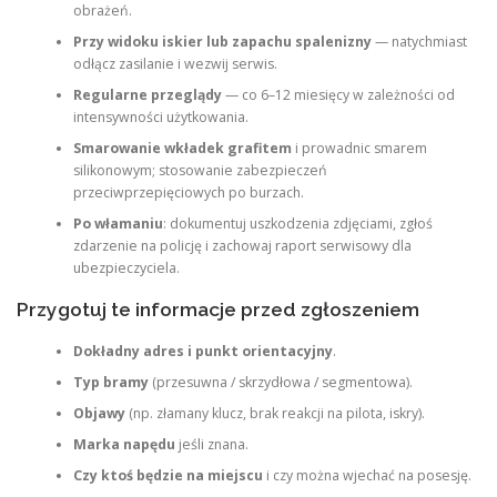
obrażeń.
Przy widoku iskier lub zapachu spalenizny
— natychmiast
odłącz zasilanie i wezwij serwis.
Regularne przeglądy
— co 6–12 miesięcy w zależności od
intensywności użytkowania.
Smarowanie wkładek grafitem
i prowadnic smarem
silikonowym; stosowanie zabezpieczeń
przeciwprzepięciowych po burzach.
Po włamaniu
: dokumentuj uszkodzenia zdjęciami, zgłoś
zdarzenie na policję i zachowaj raport serwisowy dla
ubezpieczyciela.
Przygotuj te informacje przed zgłoszeniem
Dokładny adres i punkt orientacyjny
.
Typ bramy
(przesuwna / skrzydłowa / segmentowa).
Objawy
(np. złamany klucz, brak reakcji na pilota, iskry).
Marka napędu
jeśli znana.
Czy ktoś będzie na miejscu
i czy można wjechać na posesję.