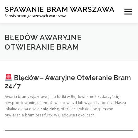
Skip
SPAWANIE BRAM WARSZAWA
to
Menu
content
Serwis bram garażowych warszawa
SPAWANIE BRAM GARAŻOWYCH I OGRODZEŃ WARSZAWA
BŁĘDÓW AWARYJNE
OTWIERANIE BRAM
AWARYJNE OTWIERANIE BRAM
BLOG
KONTAKT
Błędów – Awaryjne Otwieranie Bram
24/7
Awaria bramy wjazdowej lub furtki w Błędowie może zdarzyć się
niespodziewanie, uniemożliwiając wjazd lub wyjazd z posesji. Nasza
lokalna ekipa działa
całą dobę
, oferując szybkie i bezpieczne
otwieranie bram oraz furtki w Błędowie i okolicach.