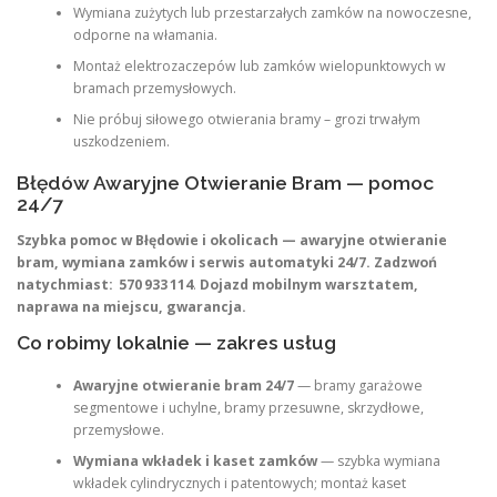
Wymiana zużytych lub przestarzałych zamków na nowoczesne,
odporne na włamania.
Montaż elektrozaczepów lub zamków wielopunktowych w
bramach przemysłowych.
Nie próbuj siłowego otwierania bramy – grozi trwałym
uszkodzeniem.
Błędów Awaryjne Otwieranie Bram — pomoc
24/7
Szybka pomoc w Błędowie i okolicach — awaryjne otwieranie
bram, wymiana zamków i serwis automatyki 24/7. Zadzwoń
natychmiast:
570 933 114
.
Dojazd mobilnym warsztatem,
naprawa na miejscu, gwarancja.
Co robimy lokalnie — zakres usług
Awaryjne otwieranie bram 24/7
— bramy garażowe
segmentowe i uchylne, bramy przesuwne, skrzydłowe,
przemysłowe.
Wymiana wkładek i kaset zamków
— szybka wymiana
wkładek cylindrycznych i patentowych; montaż kaset