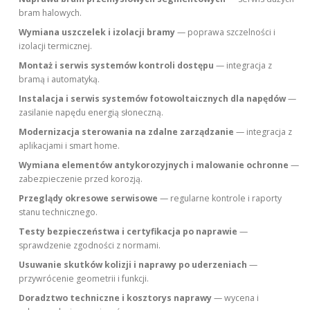
bram halowych.
Wymiana uszczelek i izolacji bramy
— poprawa szczelności i
izolacji termicznej.
Montaż i serwis systemów kontroli dostępu
— integracja z
bramą i automatyką.
Instalacja i serwis systemów fotowoltaicznych dla napędów
—
zasilanie napędu energią słoneczną.
Modernizacja sterowania na zdalne zarządzanie
— integracja z
aplikacjami i smart home.
Wymiana elementów antykorozyjnych i malowanie ochronne
—
zabezpieczenie przed korozją.
Przeglądy okresowe serwisowe
— regularne kontrole i raporty
stanu technicznego.
Testy bezpieczeństwa i certyfikacja po naprawie
—
sprawdzenie zgodności z normami.
Usuwanie skutków kolizji i naprawy po uderzeniach
—
przywrócenie geometrii i funkcji.
Doradztwo techniczne i kosztorys naprawy
— wycena i