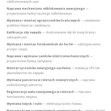
zdeformowanych szyn.
Naprawa mechanizmu odblokowania awaryjnego
—
przywrócenie funkcji ręcznego odblokowania.
Wymiana i montaż ograniczników krańcowych
— ustawienie
punktów otwarcia i zamknięcia.
Kalibracja siły napędu
— dostosowanie siły do masy bramy i
zabezpieczeń.
Wymiana i montaż fotokomórek do furtki
— zabezpieczenie
przejść i wejść.
Naprawa i wymiana zamków elektromechanicznych
—
przywrócenie funkcji zamykania.
Montaż systemów awaryjnego zasilania
— instalacja UPS lub
akumulatorów do napędu.
Wymiana pancerza w roletach zewnętrznych
— naprawa
uszkodzonego pancerza.
Regeneracja wału nawojowego w roletach
— naprawa
mechanizmu zwijania.
Wymiana łożysk i tulei
— eliminacja luzów i hałasu.
Naprawa bram przemysłowych segmentowych
— serwis dużych