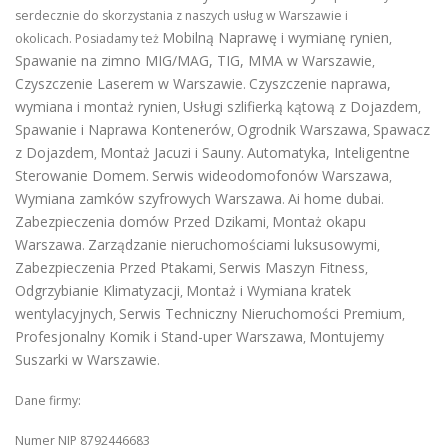
serdecznie do skorzystania z naszych usług w Warszawie i
Mobilną Naprawę i wymianę rynien
okolicach. Posiadamy też
,
Spawanie na zimno MIG/MAG, TIG, MMA w Warszawie
,
Czyszczenie Laserem w Warszawie
Czyszczenie naprawa,
.
wymiana i montaż rynien
Usługi szlifierką kątową z Dojazdem
,
,
Spawanie i Naprawa Kontenerów
Ogrodnik Warszawa
Spawacz
,
,
z Dojazdem
Montaż Jacuzi i Sauny
Automatyka, Inteligentne
,
.
Sterowanie Domem
Serwis wideodomofonów Warszawa
.
,
Wymiana zamków szyfrowych Warszawa
Ai home dubai
.
.
Zabezpieczenia domów Przed Dzikami
Montaż okapu
,
Warszawa
Zarządzanie nieruchomościami luksusowymi
.
,
Zabezpieczenia Przed Ptakami
Serwis Maszyn Fitness
,
,
Odgrzybianie Klimatyzacji
Montaż i Wymiana kratek
,
wentylacyjnych
Serwis Techniczny Nieruchomości Premium
,
,
Profesjonalny Komik i Stand-uper Warszawa
Montujemy
,
Suszarki w Warszawie
.
Dane firmy:
Numer NIP 8792446683