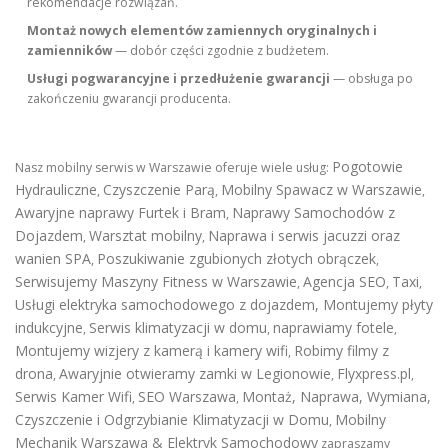
rekomendacje rozwiązań.
Montaż nowych elementów zamiennych oryginalnych i
zamienników
— dobór części zgodnie z budżetem.
Usługi pogwarancyjne i przedłużenie gwarancji
— obsługa po
zakończeniu gwarancji producenta.
Pogotowie
Nasz mobilny serwis w Warszawie oferuje wiele usług:
Hydrauliczne
Czyszczenie Parą
Mobilny Spawacz w Warszawie
,
,
,
Awaryjne naprawy Furtek i Bram
Naprawy Samochodów z
,
Dojazdem
Warsztat mobilny
Naprawa i serwis jacuzzi oraz
,
,
wanien SPA
Poszukiwanie zgubionych złotych obrączek
,
,
Serwisujemy Maszyny Fitness w Warszawie
Agencja SEO
Taxi
,
,
,
Usługi elektryka samochodowego z dojazdem
,
Montujemy płyty
indukcyjne
Serwis klimatyzacji w domu
naprawiamy fotele
,
,
,
Montujemy wizjery z kamerą i kamery wifi
Robimy filmy z
,
drona
Awaryjnie otwieramy zamki w Legionowie
Flyxpress.pl
,
,
,
Serwis Kamer Wifi
SEO Warszawa
Montaż, Naprawa, Wymiana,
,
,
Czyszczenie i Odgrzybianie Klimatyzacji w Domu
Mobilny
,
Mechanik Warszawa & Elektryk Samochodowy
zapraszamy