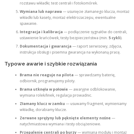
rozstawu wkładki; test centrali i fotokomórek.
Wymiana lub naprawa
— usunięcie złamanego klucza, montaż
wkładki lub kasety, montaż elektrozaczepu, ewentualne
spawanie.
Integracja i kalibracja
— podłączenie sygnałów do centrali,
ustawienie krańcówek, testy bezpieczeństwa (min.
5 cykli
).
Dokumentacja i gwarancja
— raport serwisowy, zdjęcia,
instrukcja obsługi i pisemna gwarancja na wykonaną pracę.
Typowe awarie i szybkie rozwiązania
Brama nie reaguje na pilota
— sprawdzamy baterię,
odbiornik, programujemy piloty.
Brama utknęła w połowie
— awaryjne odblokowanie,
wymiana rolek/linek, regulacja prowadnic.
Złamany klucz w zamku
— usuwamy fragment, wymieniamy
wkładkę, dorabiamy klucze.
Zerwane sprężyny lub pęknięte elementy nośne
—
natychmiastowa wymiana i testy obciążeniowe.
Przepalenie centrali po burzy
— wymiana modułu i montaż