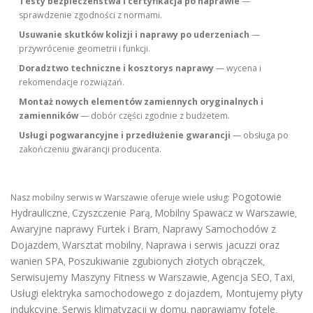
Testy bezpieczeństwa i certyfikacja po naprawie
—
sprawdzenie zgodności z normami.
Usuwanie skutków kolizji i naprawy po uderzeniach
—
przywrócenie geometrii i funkcji.
Doradztwo techniczne i kosztorys naprawy
— wycena i
rekomendacje rozwiązań.
Montaż nowych elementów zamiennych oryginalnych i
zamienników
— dobór części zgodnie z budżetem.
Usługi pogwarancyjne i przedłużenie gwarancji
— obsługa po
zakończeniu gwarancji producenta.
Pogotowie
Nasz mobilny serwis w Warszawie oferuje wiele usług:
Hydrauliczne
Czyszczenie Parą
Mobilny Spawacz w Warszawie
,
,
,
Awaryjne naprawy Furtek i Bram
Naprawy Samochodów z
,
Dojazdem
Warsztat mobilny
Naprawa i serwis jacuzzi oraz
,
,
wanien SPA
Poszukiwanie zgubionych złotych obrączek
,
,
Serwisujemy Maszyny Fitness w Warszawie
Agencja SEO
Taxi
,
,
,
Usługi elektryka samochodowego z dojazdem
,
Montujemy płyty
indukcyjne
Serwis klimatyzacji w domu
naprawiamy fotele
,
,
,