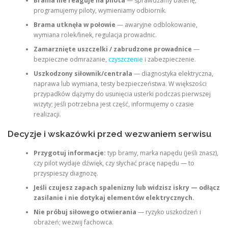
Brama nie reaguje na pilota
— sprawdzamy baterię,
programujemy piloty, wymieniamy odbiornik.
Brama utknęła w połowie
— awaryjne odblokowanie,
wymiana rolek/linek, regulacja prowadnic.
Zamarznięte uszczelki / zabrudzone prowadnice
—
bezpieczne odmrażanie,
czyszczenie
i zabezpieczenie.
Uszkodzony siłownik/centrala
— diagnostyka elektryczna,
naprawa lub wymiana, testy bezpieczeństwa. W większości
przypadków dążymy do usunięcia usterki podczas pierwszej
wizyty; jeśli potrzebna jest część, informujemy o czasie
realizacji.
Decyzje i wskazówki przed wezwaniem serwisu
Przygotuj informacje:
typ bramy, marka napędu (jeśli znasz),
czy pilot wydaje dźwięk, czy słychać pracę napędu — to
przyspieszy diagnozę.
Jeśli czujesz zapach spalenizny lub widzisz iskry — odłącz
zasilanie i nie dotykaj elementów elektrycznych.
Nie próbuj siłowego otwierania
— ryzyko uszkodzeń i
obrażeń; wezwij fachowca.