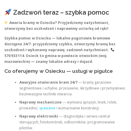
Zadzwoń teraz – szybka pomoc
Awaria bramy w Osiecku? Przyjedziemy natychmiast,
otworzymy bez uszkodzeń i naprawimy usterkę od ręki!
Szybka pomoc w Osiecku — lokalne pogotowie bramowe
dostępne 24/7: przyjedziemy szybko, otworzymy bramę bez
uszkodzeń i wykonamy naprawę; zadzwoń natychmiast:
570 933 114
.
Osieck to gmina w powiecie otwockim (woj.
mazowieckie) — znamy lokalne adresy i dojazd.
Co oferujemy w Osiecku — usługi w pigułce
Awaryjne otwieranie bram 24/7
— bramy garażowe
segmentowe i uchylne, przesuwne, skrzydłowe i przemysłowe;
bezinwazyjne techniki otwarcia.
Naprawy mechaniczne
— wymiana sprężyn, linek, rolek,
prowadnic;
spawanie
i wzmacnianie konstrukcji.
Naprawy elektroniki
— diagnostyka i serwis central
sterujących, fotokomórek, odbiorników; programowanie
pilotów.