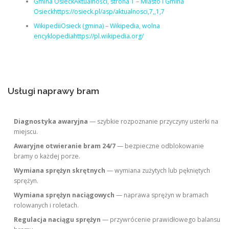
Gmina OsieckAktualności, strona 1 – Miasto i Gmina
Osieckhttps://osieck.pl/asp/aktualnosci,7,,1,7
WikipediiOsieck (gmina) – Wikipedia, wolna
encyklopediahttps://pl.wikipedia.org/
Usługi naprawy bram
Diagnostyka awaryjna
— szybkie rozpoznanie przyczyny usterki na
miejscu.
Awaryjne otwieranie bram 24/7
— bezpieczne odblokowanie
bramy o każdej porze.
Wymiana sprężyn skrętnych
— wymiana zużytych lub pękniętych
sprężyn.
Wymiana sprężyn naciągowych
— naprawa sprężyn w bramach
rolowanych i roletach.
Regulacja naciągu sprężyn
— przywrócenie prawidłowego balansu