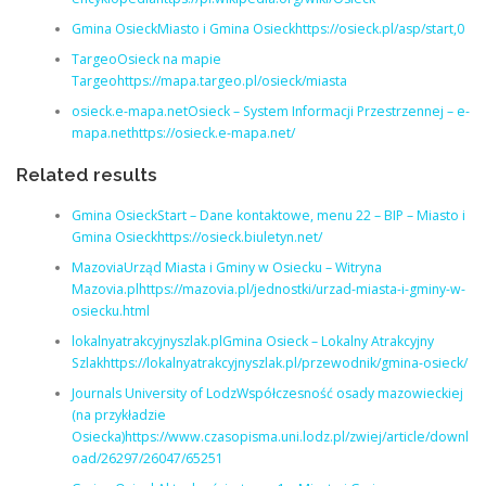
Gmina OsieckMiasto i Gmina Osieckhttps://osieck.pl/asp/start,0
TargeoOsieck na mapie
Targeohttps://mapa.targeo.pl/osieck/miasta
osieck.e-mapa.netOsieck – System Informacji Przestrzennej – e-
mapa.nethttps://osieck.e-mapa.net/
Related results
Gmina OsieckStart – Dane kontaktowe, menu 22 – BIP – Miasto i
Gmina Osieckhttps://osieck.biuletyn.net/
MazoviaUrząd Miasta i Gminy w Osiecku – Witryna
Mazovia.plhttps://mazovia.pl/jednostki/urzad-miasta-i-gminy-w-
osiecku.html
lokalnyatrakcyjnyszlak.plGmina Osieck – Lokalny Atrakcyjny
Szlakhttps://lokalnyatrakcyjnyszlak.pl/przewodnik/gmina-osieck/
Journals University of LodzWspółczesność osady mazowieckiej
(na przykładzie
Osiecka)https://www.czasopisma.uni.lodz.pl/zwiej/article/downl
oad/26297/26047/65251