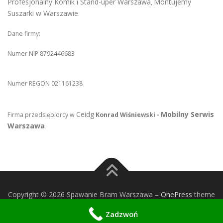
Profesjonalny Komik i Stand-uper Warszawa
Montujemy
,
Suszarki w Warszawie
.
Dane firmy:
Numer NIP 8792446683
Numer REGON 021161238
Ceidg
Mobilny Serwis
Firma przedsiębiorcy w
Konrad Wiśniewski -
Warszawa
Copyright © 2026 Spawanie Bram Warszawa
–
OnePress
theme
by FameThemes
Zadzwoń