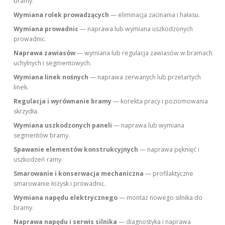
bramy.
Wymiana rolek prowadzących
— eliminacja zacinania i hałasu.
Wymiana prowadnic
— naprawa lub wymiana uszkodzonych
prowadnic.
Naprawa zawiasów
— wymiana lub regulacja zawiasów w bramach
uchylnych i segmentowych.
Wymiana linek nośnych
— naprawa zerwanych lub przetartych
linek.
Regulacja i wyrównanie bramy
— korekta pracy i poziomowania
skrzydła.
Wymiana uszkodzonych paneli
— naprawa lub wymiana
segmentów bramy.
Spawanie elementów konstrukcyjnych
— naprawa pęknięć i
uszkodzeń ramy.
Smarowanie i konserwacja mechaniczna
— profilaktyczne
smarowanie łożysk i prowadnic.
Wymiana napędu elektrycznego
— montaż nowego silnika do
bramy.
Naprawa napędu i serwis silnika
— diagnostyka i naprawa