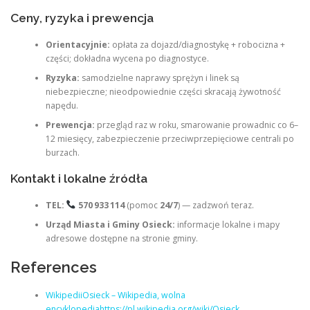
Ceny, ryzyka i prewencja
Orientacyjnie:
opłata za dojazd/diagnostykę + robocizna +
części; dokładna wycena po diagnostyce.
Ryzyka:
samodzielne naprawy sprężyn i linek są
niebezpieczne; nieodpowiednie części skracają żywotność
napędu.
Prewencja:
przegląd raz w roku, smarowanie prowadnic co 6–
12 miesięcy, zabezpieczenie przeciwprzepięciowe centrali po
burzach.
Kontakt i lokalne źródła
TEL:
570 933 114
(pomoc
24/7
) — zadzwoń teraz.
Urząd Miasta i Gminy Osieck:
informacje lokalne i mapy
adresowe dostępne na stronie gminy.
References
WikipediiOsieck – Wikipedia, wolna
encyklopediahttps://pl.wikipedia.org/wiki/Osieck