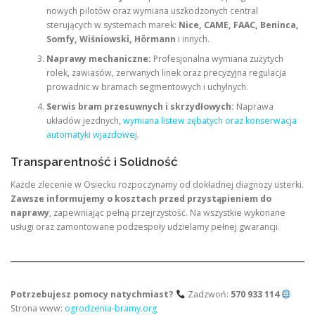
nowych pilotów oraz wymiana uszkodzonych central
sterujących w systemach marek:
Nice, CAME, FAAC, Beninca,
Somfy, Wiśniowski, Hörmann
i innych.
Naprawy mechaniczne:
Profesjonalna wymiana zużytych
rolek, zawiasów, zerwanych linek oraz precyzyjna regulacja
prowadnic w bramach segmentowych i uchylnych.
Serwis bram przesuwnych i skrzydłowych:
Naprawa
układów jezdnych,
wymiana listew zębatych oraz konserwacja
automatyki wjazdowej
.
Transparentność i Solidność
Każde zlecenie w Osiecku rozpoczynamy od dokładnej diagnozy usterki.
Zawsze informujemy o kosztach przed przystąpieniem do
naprawy
, zapewniając pełną przejrzystość. Na wszystkie wykonane
usługi oraz zamontowane podzespoły udzielamy pełnej gwarancji.
Potrzebujesz pomocy natychmiast?
Zadzwoń:
570 933 114
Strona www:
ogrodzenia-bramy.org