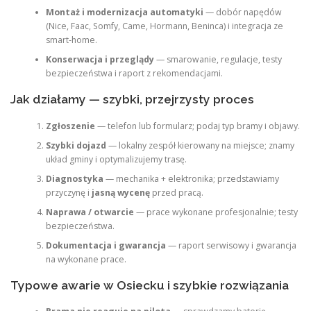
Montaż i modernizacja automatyki
— dobór napędów
(Nice, Faac, Somfy, Came, Hormann, Beninca) i integracja ze
smart‑home.
Konserwacja i przeglądy
— smarowanie, regulacje, testy
bezpieczeństwa i raport z rekomendacjami.
Jak działamy — szybki, przejrzysty proces
Zgłoszenie
— telefon lub formularz; podaj typ bramy i objawy.
Szybki dojazd
— lokalny zespół kierowany na miejsce; znamy
układ gminy i optymalizujemy trasę.
Diagnostyka
— mechanika + elektronika; przedstawiamy
przyczynę i
jasną wycenę
przed pracą.
Naprawa / otwarcie
— prace wykonane profesjonalnie; testy
bezpieczeństwa.
Dokumentacja i gwarancja
— raport serwisowy i gwarancja
na wykonane prace.
Typowe awarie w Osiecku i szybkie rozwiązania