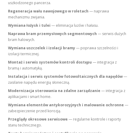
uszkodzonego pancerza.
Regeneracja wału nawojowego w roletach
— naprawa
mechanizmu zwijania.
Wymiana łożysk i tulei
— eliminacja luzów i hałasu.
Naprawa bram przemysłowych segmentowych
— serwis dużych
bram halowych.
Wymiana uszczelek i izolacji bramy
— poprawa szczelności i
izolacji termicznej.
Montaż i serwis systemów kontroli dostępu
— integracja z
bramą i automatyką.
Instalacja i serwis systemów fotowoltaicznych dla napędów
—
zasilanie napędu energią słoneczną.
Modernizacja sterowania na zdalne zarządzanie
— integracja z
aplikacjami i smart home.
Wymiana elementów antykorozyjnych i malowanie ochronne
—
zabezpieczenie przed korozją.
Przeglądy okresowe serwisowe
— regularne kontrole i raporty
stanu technicznego.