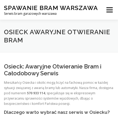
Skip
SPAWANIE BRAM WARSZAWA
to
Menu
content
Serwis bram garażowych warszawa
SPAWANIE BRAM GARAŻOWYCH I OGRODZEŃ WARSZAWA
OSIECK AWARYJNE OTWIERANIE
BRAM
AWARYJNE OTWIERANIE BRAM
BLOG
KONTAKT
Osieck: Awaryjne Otwieranie Bram i
Całodobowy Serwis
Mieszkańcy Osiecka i okolic mogą liczyć na fachową pomoc w każdej
sytuacji związanej z awarią bramy lub automatyki. Nasza firma, dostępna
pod numerem
570 933 114
, specjalizuje się w ekspresowym
przywracaniu sprawności systemów wjazdowych, dbając o
bezpieczeństwo i komfort Państwa posesji.
Dlaczego warto wybrać nasz serwis w Osiecku?