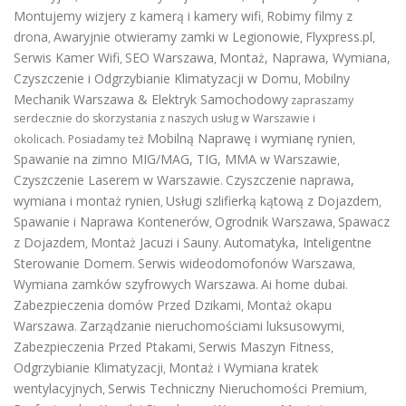
Montujemy wizjery z kamerą i kamery wifi
Robimy filmy z
,
drona
Awaryjnie otwieramy zamki w Legionowie
Flyxpress.pl
,
,
,
Serwis Kamer Wifi
SEO Warszawa
Montaż, Naprawa, Wymiana,
,
,
Czyszczenie i Odgrzybianie Klimatyzacji w Domu
Mobilny
,
Mechanik Warszawa & Elektryk Samochodowy
zapraszamy
serdecznie do skorzystania z naszych usług w Warszawie i
Mobilną Naprawę i wymianę rynien
okolicach. Posiadamy też
,
Spawanie na zimno MIG/MAG, TIG, MMA w Warszawie
,
Czyszczenie Laserem w Warszawie
Czyszczenie naprawa,
.
wymiana i montaż rynien
Usługi szlifierką kątową z Dojazdem
,
,
Spawanie i Naprawa Kontenerów
Ogrodnik Warszawa
Spawacz
,
,
z Dojazdem
Montaż Jacuzi i Sauny
Automatyka, Inteligentne
,
.
Sterowanie Domem
Serwis wideodomofonów Warszawa
.
,
Wymiana zamków szyfrowych Warszawa
Ai home dubai
.
.
Zabezpieczenia domów Przed Dzikami
Montaż okapu
,
Warszawa
Zarządzanie nieruchomościami luksusowymi
.
,
Zabezpieczenia Przed Ptakami
Serwis Maszyn Fitness
,
,
Odgrzybianie Klimatyzacji
Montaż i Wymiana kratek
,
wentylacyjnych
Serwis Techniczny Nieruchomości Premium
,
,