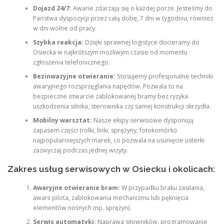
Dojazd 24/7:
Awarie zdarzają się o każdej porze. Jesteśmy do
Państwa dyspozycji przez całą dobę, 7 dni w tygodniu, również
w dni wolne od pracy.
Szybka reakcja:
Dzięki sprawnej logistyce docieramy do
Osiecka w najkrótszym możliwym czasie od momentu
zgłoszenia telefonicznego.
Bezinwazyjne otwieranie:
Stosujemy profesjonalne techniki
awaryjnego rozsprzęglania napędów. Pozwala to na
bezpieczne otwarcie zablokowanej bramy bez ryzyka
uszkodzenia silnika, sterownika czy samej konstrukcji skrzydła.
Mobilny warsztat:
Nasze ekipy serwisowe dysponują
zapasem części (rolki, linki, sprężyny, fotokomórki)
najpopularniejszych marek, co pozwala na usunięcie usterki
zazwyczaj podczas jednej wizyty.
Zakres usług serwisowych w Osiecku i okolicach:
Awaryjne otwieranie bram:
W przypadku braku zasilania,
awarii pilota, zablokowania mechanizmu lub pęknięcia
elementów nośnych (np. sprężyn).
Serwis automatyki:
Naprawa siłowników, programowanie