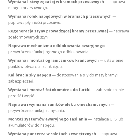
Wymiana listwy zębatej w bramach przesuwnych
— naprawa
napędu przesuwnego.
Wymiana rolek napędowych w bramach przesuwnych
—
poprawa płynności przesuwu.
Regeneracja szyny prowadzącej bramy przesuwnej
— naprawa
zdeformowanych szyn.
Naprawa mechanizmu odblokowania awaryjnego
—
przywrócenie funkcji ręcznego odblokowania.
Wymiana i montaż ograniczników krańcowych
— ustawienie
punktów otwarcia i zamknięcia.
Kalibracja siły napędu
— dostosowanie siły do masy bramy i
zabezpieczeń.
Wymiana i montaż fotokomórek do furtki
— zabezpieczenie
przejść i wejść.
Naprawa i wymiana zamków elektromechanicznych
—
przywrócenie funkcji zamykania.
Montaż systemów awaryjnego zasilania
— instalacja UPS lub
akumulatorów do napędu.
Wymiana pancerza w roletach zewnętrznych
— naprawa