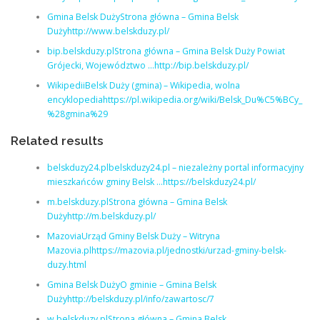
Gmina Belsk DużyStrona główna – Gmina Belsk
Dużyhttp://www.belskduzy.pl/
bip.belskduzy.plStrona główna – Gmina Belsk Duży Powiat
Grójecki, Województwo …http://bip.belskduzy.pl/
WikipediiBelsk Duży (gmina) – Wikipedia, wolna
encyklopediahttps://pl.wikipedia.org/wiki/Belsk_Du%C5%BCy_
%28gmina%29
Related results
belskduzy24.plbelskduzy24.pl – niezależny portal informacyjny
mieszkańców gminy Belsk …https://belskduzy24.pl/
m.belskduzy.plStrona główna – Gmina Belsk
Dużyhttp://m.belskduzy.pl/
MazoviaUrząd Gminy Belsk Duży – Witryna
Mazovia.plhttps://mazovia.pl/jednostki/urzad-gminy-belsk-
duzy.html
Gmina Belsk DużyO gminie – Gmina Belsk
Dużyhttp://belskduzy.pl/info/zawartosc/7
w.belskduzy.plStrona główna – Gmina Belsk