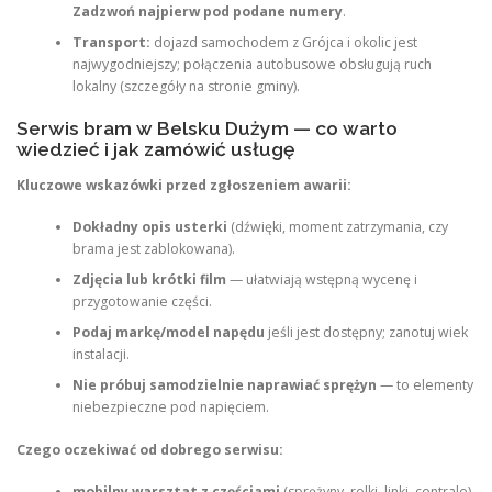
Zadzwoń najpierw pod podane numery
.
Transport:
dojazd samochodem z Grójca i okolic jest
najwygodniejszy; połączenia autobusowe obsługują ruch
lokalny (szczegóły na stronie gminy).
Serwis bram w Belsku Dużym — co warto
wiedzieć i jak zamówić usługę
Kluczowe wskazówki przed zgłoszeniem awarii:
Dokładny opis usterki
(dźwięki, moment zatrzymania, czy
brama jest zablokowana).
Zdjęcia lub krótki film
— ułatwiają wstępną wycenę i
przygotowanie części.
Podaj markę/model napędu
jeśli jest dostępny; zanotuj wiek
instalacji.
Nie próbuj samodzielnie naprawiać sprężyn
— to elementy
niebezpieczne pod napięciem.
Czego oczekiwać od dobrego serwisu:
mobilny warsztat z częściami
(sprężyny, rolki, linki, centrale),