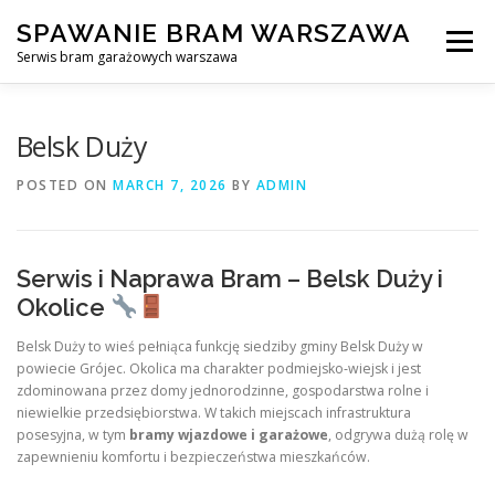
Skip
SPAWANIE BRAM WARSZAWA
to
Menu
content
Serwis bram garażowych warszawa
SPAWANIE BRAM GARAŻOWYCH I OGRODZEŃ WARSZAWA
Belsk Duży
POSTED ON
MARCH 7, 2026
BY
ADMIN
AWARYJNE OTWIERANIE BRAM
BLOG
KONTAKT
Serwis i Naprawa Bram – Belsk Duży i
Okolice
Belsk Duży to wieś pełniąca funkcję siedziby gminy Belsk Duży w
powiecie Grójec. Okolica ma charakter podmiejsko‑wiejsk i jest
zdominowana przez domy jednorodzinne, gospodarstwa rolne i
niewielkie przedsiębiorstwa. W takich miejscach infrastruktura
posesyjna, w tym
bramy wjazdowe i garażowe
, odgrywa dużą rolę w
zapewnieniu komfortu i bezpieczeństwa mieszkańców.