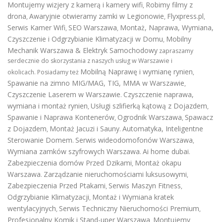
Montujemy wizjery z kamerą i kamery wifi
Robimy filmy z
,
drona
Awaryjnie otwieramy zamki w Legionowie
Flyxpress.pl
,
,
,
Serwis Kamer Wifi
SEO Warszawa
Montaż, Naprawa, Wymiana,
,
,
Czyszczenie i Odgrzybianie Klimatyzacji w Domu
Mobilny
,
Mechanik Warszawa & Elektryk Samochodowy
zapraszamy
serdecznie do skorzystania z naszych usług w Warszawie i
Mobilną Naprawę i wymianę rynien
okolicach. Posiadamy też
,
Spawanie na zimno MIG/MAG, TIG, MMA w Warszawie
,
Czyszczenie Laserem w Warszawie
Czyszczenie naprawa,
.
wymiana i montaż rynien
Usługi szlifierką kątową z Dojazdem
,
,
Spawanie i Naprawa Kontenerów
Ogrodnik Warszawa
Spawacz
,
,
z Dojazdem
Montaż Jacuzi i Sauny
Automatyka, Inteligentne
,
.
Sterowanie Domem
Serwis wideodomofonów Warszawa
.
,
Wymiana zamków szyfrowych Warszawa
Ai home dubai
.
.
Zabezpieczenia domów Przed Dzikami
Montaż okapu
,
Warszawa
Zarządzanie nieruchomościami luksusowymi
.
,
Zabezpieczenia Przed Ptakami
Serwis Maszyn Fitness
,
,
Odgrzybianie Klimatyzacji
Montaż i Wymiana kratek
,
wentylacyjnych
Serwis Techniczny Nieruchomości Premium
,
,
Profesjonalny Komik i Stand-uper Warszawa
Montujemy
,