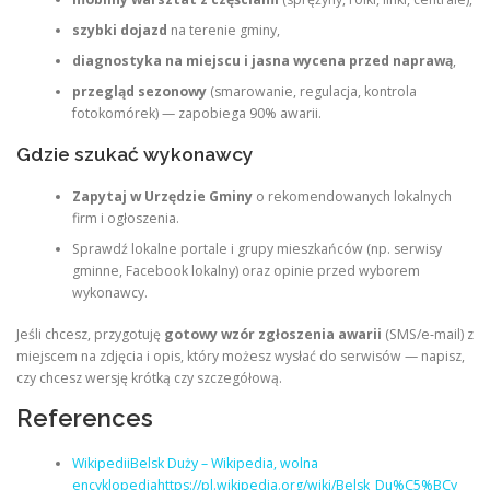
szybki dojazd
na terenie gminy,
diagnostyka na miejscu i jasna wycena przed naprawą
,
przegląd sezonowy
(smarowanie, regulacja, kontrola
fotokomórek) — zapobiega 90% awarii.
Gdzie szukać wykonawcy
Zapytaj w Urzędzie Gminy
o rekomendowanych lokalnych
firm i ogłoszenia.
Sprawdź lokalne portale i grupy mieszkańców (np. serwisy
gminne, Facebook lokalny) oraz opinie przed wyborem
wykonawcy.
Jeśli chcesz, przygotuję
gotowy wzór zgłoszenia awarii
(SMS/e‑mail) z
miejscem na zdjęcia i opis, który możesz wysłać do serwisów — napisz,
czy chcesz wersję krótką czy szczegółową.
References
WikipediiBelsk Duży – Wikipedia, wolna
encyklopediahttps://pl.wikipedia.org/wiki/Belsk_Du%C5%BCy