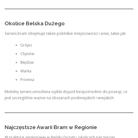
Okolice Belska Dużego
Serwis bram obejmuje także pobliskie miejscowości i wsie, takie jak:
Grójec
Chynów
Błędów
Warka
Promna
Mobilny serwis umożliwia szybki dojazd bezpośrednio do posesji, co
jest szczególnie ważne na obszarach podmiejskich i wiejskich.
Najczęstsze Awarii Bram w Regionie
W praktyce serwisowej w Belsku Dużym i okolicach najczęściej