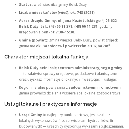
Status:
wieś, siedziba gminy Belsk Duży.
Liczba mieszkańców (wieś):
ok. 743 (2021)
.
Adres Urzędu Gminy:
ul. Jana Kozietulskiego 4, 05‑622
Belsk Duży
;
tel.: (48) 66 11 271, (48) 66 11 281
; godziny
urzędowania
pon–pt 7:30–15:30
.
Gmina (powiat):
gmina wiejska Belsk Duży, powiat grójecki;
gmina ma
ok. 34 sołectw i powierzchnię 107,84 km²
.
Charakter miejsca i lokalna funkcja
Belsk Duży pełni rolę centrum administracyjnego gminy
— tu załatwisz sprawy urzędowe, podatkowe i planistyczne
oraz uzyskasz informacje o lokalnych inwestycjach i usługach.
Region ma silne powiązania z
sadownictwem i rolnictwem
;
gmina prowadzi działania wspierające lokalne gospodarstwa.
Usługi lokalne i praktyczne informacje
Urząd Gminy
to najlepszy punkt startowy, jeśli szukasz
lokalnych wykonawców (np. serwis bram, hydraulików, firm
budowlanych) — urzędnicy dysponują wykazami i ogłoszeniami.