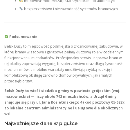
możliwość modernizacji starszych bram do automatyki
bezpieczeństwo i niezawodność systemów bramowych
Podsumowanie
Belsk Duży to miejscowość podmiejska o zróżnicowanej zabudowie, w
której bramy wjazdowe i garażowe pełnią kluczową rolę w codziennym
funkcjonowaniu mieszkańców. Profesjonalny serwis i naprawa bram w
tej okolicy zapewniają wygodę, bezpieczeństwo oraz długą żywotność
mechanizmów, a mobilne warsztaty umożliwiają szybką reakcję i
kompleksową obsługę zarówno domów prywatnych, jak i małych
przedsiębiorstw.
Belsk Duży to wieś i siedziba gminy w powiecie grójeckim (woj.
mazowieckie) — liczy około 743 mieszkańców, a Urząd Gminy
znajduje się przy ul. Jana Kozietulskiego 4 (kod pocztowy 05‑622);
to lokalne centrum administracyjne i usługowe dla okolicznych
wsi.
Najważniejsze dane w pigułce