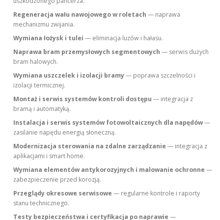
uszkodzonego pancerza.
Regeneracja wału nawojowego w roletach
— naprawa
mechanizmu zwijania.
Wymiana łożysk i tulei
— eliminacja luzów i hałasu.
Naprawa bram przemysłowych segmentowych
— serwis dużych
bram halowych.
Wymiana uszczelek i izolacji bramy
— poprawa szczelności i
izolacji termicznej.
Montaż i serwis systemów kontroli dostępu
— integracja z
bramą i automatyką.
Instalacja i serwis systemów fotowoltaicznych dla napędów
—
zasilanie napędu energią słoneczną.
Modernizacja sterowania na zdalne zarządzanie
— integracja z
aplikacjami i smart home.
Wymiana elementów antykorozyjnych i malowanie ochronne
—
zabezpieczenie przed korozją.
Przeglądy okresowe serwisowe
— regularne kontrole i raporty
stanu technicznego.
Testy bezpieczeństwa i certyfikacja po naprawie
—