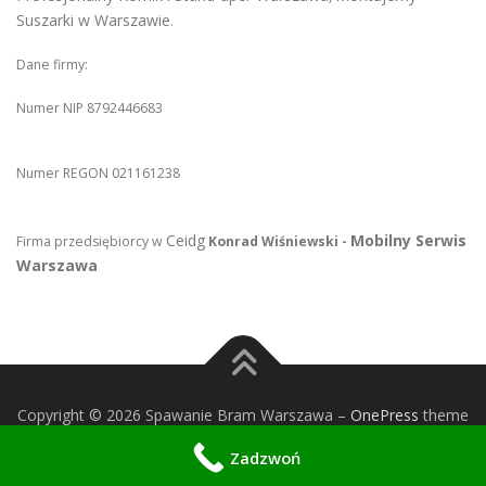
Suszarki w Warszawie
.
Dane firmy:
Numer NIP 8792446683
Numer REGON 021161238
Ceidg
Mobilny Serwis
Firma przedsiębiorcy w
Konrad Wiśniewski -
Warszawa
Copyright © 2026 Spawanie Bram Warszawa
–
OnePress
theme
by FameThemes
Zadzwoń