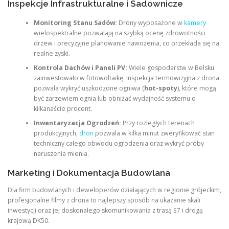
Inspekcje Infrastrukturalne i Sadownicze
Monitoring Stanu Sadów:
Drony wyposażone w
kamery
wielospektralne pozwalają na szybką ocenę zdrowotności
drzew i precyzyjne planowanie nawożenia, co przekłada się na
realne zyski.
Kontrola Dachów i Paneli PV:
Wiele gospodarstw w Belsku
zainwestowało w fotowoltaikę. Inspekcja termowizyjna z drona
pozwala wykryć uszkodzone ogniwa (
hot-spoty
), które mogą
być zarzewiem ognia lub obniżać wydajność systemu o
kilkanaście procent.
Inwentaryzacja Ogrodzeń:
Przy rozległych terenach
produkcyjnych,
dron
pozwala w kilka minut zweryfikować stan
techniczny całego obwodu ogrodzenia oraz wykryć próby
naruszenia mienia.
Marketing i Dokumentacja Budowlana
Dla firm budowlanych i deweloperów działających w regionie grójeckim,
profesjonalne filmy z drona to najlepszy sposób na ukazanie skali
inwestycji oraz jej doskonałego skomunikowania z trasą S7 i drogą
krajową DK50.