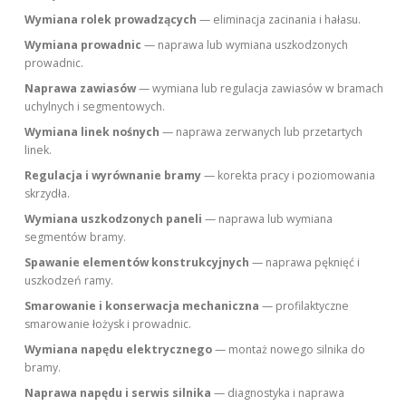
Wymiana rolek prowadzących
— eliminacja zacinania i hałasu.
Wymiana prowadnic
— naprawa lub wymiana uszkodzonych
prowadnic.
Naprawa zawiasów
— wymiana lub regulacja zawiasów w bramach
uchylnych i segmentowych.
Wymiana linek nośnych
— naprawa zerwanych lub przetartych
linek.
Regulacja i wyrównanie bramy
— korekta pracy i poziomowania
skrzydła.
Wymiana uszkodzonych paneli
— naprawa lub wymiana
segmentów bramy.
Spawanie elementów konstrukcyjnych
— naprawa pęknięć i
uszkodzeń ramy.
Smarowanie i konserwacja mechaniczna
— profilaktyczne
smarowanie łożysk i prowadnic.
Wymiana napędu elektrycznego
— montaż nowego silnika do
bramy.
Naprawa napędu i serwis silnika
— diagnostyka i naprawa