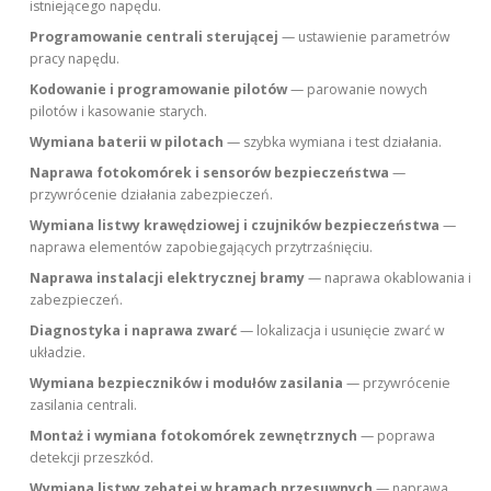
istniejącego napędu.
Programowanie centrali sterującej
— ustawienie parametrów
pracy napędu.
Kodowanie i programowanie pilotów
— parowanie nowych
pilotów i kasowanie starych.
Wymiana baterii w pilotach
— szybka wymiana i test działania.
Naprawa fotokomórek i sensorów bezpieczeństwa
—
przywrócenie działania zabezpieczeń.
Wymiana listwy krawędziowej i czujników bezpieczeństwa
—
naprawa elementów zapobiegających przytrzaśnięciu.
Naprawa instalacji elektrycznej bramy
— naprawa okablowania i
zabezpieczeń.
Diagnostyka i naprawa zwarć
— lokalizacja i usunięcie zwarć w
układzie.
Wymiana bezpieczników i modułów zasilania
— przywrócenie
zasilania centrali.
Montaż i wymiana fotokomórek zewnętrznych
— poprawa
detekcji przeszkód.
Wymiana listwy zębatej w bramach przesuwnych
— naprawa