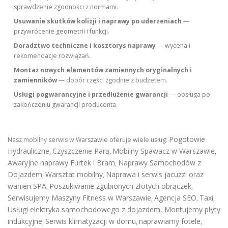
sprawdzenie zgodności z normami.
Usuwanie skutków kolizji i naprawy po uderzeniach
—
przywrócenie geometrii i funkcji.
Doradztwo techniczne i kosztorys naprawy
— wycena i
rekomendacje rozwiązań.
Montaż nowych elementów zamiennych oryginalnych i
zamienników
— dobór części zgodnie z budżetem.
Usługi pogwarancyjne i przedłużenie gwarancji
— obsługa po
zakończeniu gwarancji producenta.
Pogotowie
Nasz mobilny serwis w Warszawie oferuje wiele usług:
Hydrauliczne
Czyszczenie Parą
Mobilny Spawacz w Warszawie
,
,
,
Awaryjne naprawy Furtek i Bram
Naprawy Samochodów z
,
Dojazdem
Warsztat mobilny
Naprawa i serwis jacuzzi oraz
,
,
wanien SPA
Poszukiwanie zgubionych złotych obrączek
,
,
Serwisujemy Maszyny Fitness w Warszawie
Agencja SEO
Taxi
,
,
,
Usługi elektryka samochodowego z dojazdem
,
Montujemy płyty
indukcyjne
Serwis klimatyzacji w domu
naprawiamy fotele
,
,
,