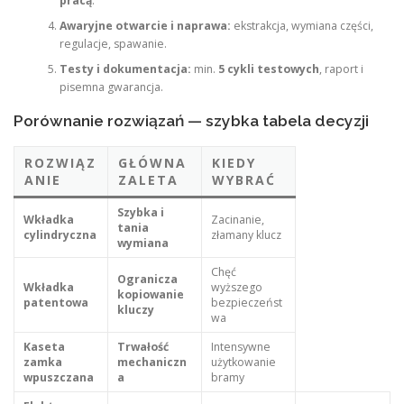
pracą
.
Awaryjne otwarcie i naprawa:
ekstrakcja, wymiana części,
regulacje, spawanie.
Testy i dokumentacja:
min.
5 cykli testowych
, raport i
pisemna gwarancja.
Porównanie rozwiązań — szybka tabela decyzji
ROZWIĄZ
GŁÓWNA
KIEDY
ANIE
ZALETA
WYBRAĆ
Szybka i
Wkładka
Zacinanie,
tania
cylindryczna
złamany klucz
wymiana
Chęć
Ogranicza
Wkładka
wyższego
kopiowanie
patentowa
bezpieczeńst
kluczy
wa
Kaseta
Trwałość
Intensywne
zamka
mechaniczn
użytkowanie
wpuszczana
a
bramy