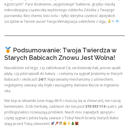
egzorcyzm”. Para dosłownie „wygotowuje” bakterie, grzyby i każdą
mikroskopijną cząsteczkę wędzonego oddechu Zdziśka z Twojego
parownika. Bez chemii, bez octu – tylko sterylna czystość alpejskich
szczytów w Twoim aucie! Twoja klimatyzacja odetchnie z ulgą.
Podsumowanie: Twoja Twierdza w
Starych Babicach Znowu Jest Wolna!
Niezależnie od tego, czy zablokował Cię zardzewiały hak, piorun spalił
płytę, czy pilot wpadł do kałuży – czekamy na sygnał! Jesteśmy w Starych
Babicach i okolicach
24/7
. Naprawiamy mechanizmy z uśmiechem,
regulujemy zawiasy siłą fizyki i wyciągamy złamane klucze w mgnieniu
oka.
Nie kop w siłowniki (one mają Wi-Fi i mszczą się w chmurze!), nie rzucaj
kamieniami. Zrób herbatę, zadzwoń do nas pod
570 933 114
i patrz, jak
profesjonaliści rozwiązują problem. Niech moc napiętych sprężyn i
czysty sygnał z pilota będą zawsze z Tobą! Niech bramy Starych Babic
stają przed Tobą otworem!