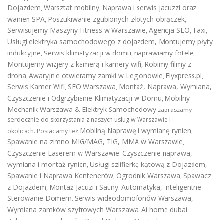
Dojazdem
Warsztat mobilny
Naprawa i serwis jacuzzi oraz
,
,
wanien SPA
Poszukiwanie zgubionych złotych obrączek
,
,
Serwisujemy Maszyny Fitness w Warszawie
Agencja SEO
Taxi
,
,
,
Usługi elektryka samochodowego z dojazdem
,
Montujemy płyty
indukcyjne
Serwis klimatyzacji w domu
naprawiamy fotele
,
,
,
Montujemy wizjery z kamerą i kamery wifi
Robimy filmy z
,
drona
Awaryjnie otwieramy zamki w Legionowie
Flyxpress.pl
,
,
,
Serwis Kamer Wifi
SEO Warszawa
Montaż, Naprawa, Wymiana,
,
,
Czyszczenie i Odgrzybianie Klimatyzacji w Domu
Mobilny
,
Mechanik Warszawa & Elektryk Samochodowy
zapraszamy
serdecznie do skorzystania z naszych usług w Warszawie i
Mobilną Naprawę i wymianę rynien
okolicach. Posiadamy też
,
Spawanie na zimno MIG/MAG, TIG, MMA w Warszawie
,
Czyszczenie Laserem w Warszawie
Czyszczenie naprawa,
.
wymiana i montaż rynien
Usługi szlifierką kątową z Dojazdem
,
,
Spawanie i Naprawa Kontenerów
Ogrodnik Warszawa
Spawacz
,
,
z Dojazdem
Montaż Jacuzi i Sauny
Automatyka, Inteligentne
,
.
Sterowanie Domem
Serwis wideodomofonów Warszawa
.
,
Wymiana zamków szyfrowych Warszawa
Ai home dubai
.
.