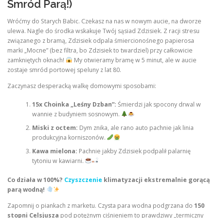
Smród Parą!)
Wróćmy do Starych Babic. Czekasz na nas w nowym aucie, na dworze
ulewa. Nagle do środka wskakuje Twój sąsiad Zdzisiek. Z racji stresu
związanego z bramą, Zdzisiek odpala śmiercionośnego papierosa
marki „Mocne” (bez filtra, bo Zdzisiek to twardziel) przy całkowicie
zamkniętych oknach!
My otwieramy bramę w 5 minut, ale w aucie
zostaje smród portowej speluny z lat 80.
Zaczynasz desperacką walkę domowymi sposobami:
15x Choinka „Leśny Dzban”:
Śmierdzi jak spocony drwal w
wannie z budyniem sosnowym.
Miski z octem:
Dym znika, ale rano auto pachnie jak linia
produkcyjna korniszonów.
Kawa mielona:
Pachnie jakby Zdzisiek podpalił palarnię
tytoniu w kawiarni.
Co działa w 100%?
Czyszczenie
klimatyzacji ekstremalnie gorącą
parą wodną!
Zapomnij o piankach z marketu. Czysta para wodna podgrzana do
150
stopni Celsjusza
pod potężnym ciśnieniem to prawdziwy „termiczny