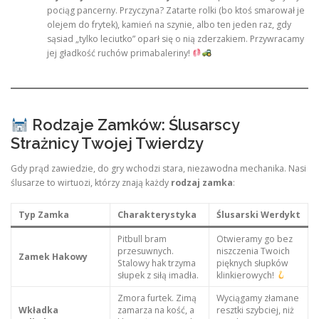
pociąg pancerny. Przyczyna? Zatarte rolki (bo ktoś smarował je
olejem do frytek), kamień na szynie, albo ten jeden raz, gdy
sąsiad „tylko leciutko” oparł się o nią zderzakiem. Przywracamy
jej gładkość ruchów primabaleriny!
Rodzaje Zamków: Ślusarscy
Strażnicy Twojej Twierdzy
Gdy prąd zawiedzie, do gry wchodzi stara, niezawodna mechanika. Nasi
ślusarze to wirtuozi, którzy znają każdy
rodzaj zamka
:
Typ Zamka
Charakterystyka
Ślusarski Werdykt
Pitbull bram
Otwieramy go bez
przesuwnych.
niszczenia Twoich
Zamek Hakowy
Stalowy hak trzyma
pięknych słupków
słupek z siłą imadła.
klinkierowych!
Zmora furtek. Zimą
Wyciągamy złamane
Wkładka
zamarza na kość, a
resztki szybciej, niż