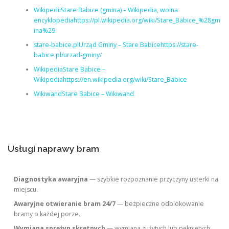
WikipediiStare Babice (gmina) – Wikipedia, wolna
encyklopediahttps://pl.wikipedia.org/wiki/Stare_Babice_%28gm
ina%29
stare-babice.plUrząd Gminy – Stare Babicehttps://stare-
babice.pl/urzad-gminy/
WikipediaStare Babice –
Wikipediahttps://en.wikipedia.org/wiki/Stare_Babice
WikiwandStare Babice – Wikiwand
Usługi naprawy bram
Diagnostyka awaryjna
— szybkie rozpoznanie przyczyny usterki na
miejscu.
Awaryjne otwieranie bram 24/7
— bezpieczne odblokowanie
bramy o każdej porze.
Wymiana sprężyn skrętnych
— wymiana zużytych lub pękniętych