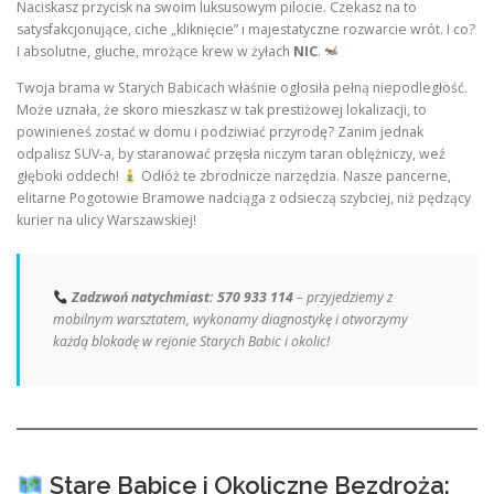
Naciskasz przycisk na swoim luksusowym pilocie. Czekasz na to
satysfakcjonujące, ciche „kliknięcie” i majestatyczne rozwarcie wrót. I co?
I absolutne, głuche, mrożące krew w żyłach
NIC
.
Twoja brama w Starych Babicach właśnie ogłosiła pełną niepodległość.
Może uznała, że skoro mieszkasz w tak prestiżowej lokalizacji, to
powinieneś zostać w domu i podziwiać przyrodę? Zanim jednak
odpalisz SUV-a, by staranować przęsła niczym taran oblężniczy, weź
głęboki oddech!
Odłóż te zbrodnicze narzędzia. Nasze pancerne,
elitarne Pogotowie Bramowe nadciąga z odsieczą szybciej, niż pędzący
kurier na ulicy Warszawskiej!
Zadzwoń natychmiast: 570 933 114
– przyjedziemy z
mobilnym warsztatem, wykonamy diagnostykę i otworzymy
każdą blokadę w rejonie Starych Babic i okolic!
Stare Babice i Okoliczne Bezdroża: