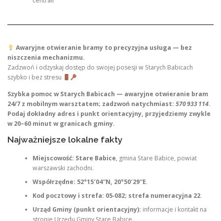
centrali
Awaryjne otwieranie bramy to precyzyjna usługa — bez
niszczenia mechanizmu.
Zadzwoń i odzyskaj dostęp do swojej posesji w Starych Babicach
szybko i bez stresu
Szybka pomoc w Starych Babicach — awaryjne otwieranie bram
24/7 z mobilnym warsztatem; zadzwoń natychmiast:
570 933 114
.
Podaj dokładny adres i punkt orientacyjny, przyjedziemy zwykle
w 20–60 minut w granicach gminy.
Najważniejsze lokalne fakty
Miejscowość:
Stare Babice
, gmina Stare Babice, powiat
warszawski zachodni.
Współrzędne:
52°15′04″N, 20°50′29″E
.
Kod pocztowy i strefa:
05‑082; strefa numeracyjna 22
.
Urząd Gminy (punkt orientacyjny):
informacje i kontakt na
stronie Urzędu Gminy Stare Babice.