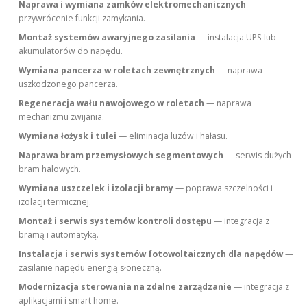
Naprawa i wymiana zamków elektromechanicznych
—
przywrócenie funkcji zamykania.
Montaż systemów awaryjnego zasilania
— instalacja UPS lub
akumulatorów do napędu.
Wymiana pancerza w roletach zewnętrznych
— naprawa
uszkodzonego pancerza.
Regeneracja wału nawojowego w roletach
— naprawa
mechanizmu zwijania.
Wymiana łożysk i tulei
— eliminacja luzów i hałasu.
Naprawa bram przemysłowych segmentowych
— serwis dużych
bram halowych.
Wymiana uszczelek i izolacji bramy
— poprawa szczelności i
izolacji termicznej.
Montaż i serwis systemów kontroli dostępu
— integracja z
bramą i automatyką.
Instalacja i serwis systemów fotowoltaicznych dla napędów
—
zasilanie napędu energią słoneczną.
Modernizacja sterowania na zdalne zarządzanie
— integracja z
aplikacjami i smart home.