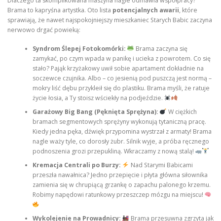
Dlaczego ta skomplikowana maszyna nagle odmawia współpracy?
Brama to kapryśna artystka. Oto lista
potencjalnych awarii
, które
sprawiają, że nawet najspokojniejszy mieszkaniec Starych Babic zaczyna
nerwowo drgać powieką:
Syndrom Ślepej Fotokomórki:
Brama zaczyna się
zamykać, po czym wpada w panikę i ucieka z powrotem. Co się
stało? Pająk krzyżakowy uwił sobie apartament dokładnie na
soczewce czujnika. Albo – co jesienią pod puszczą jest normą –
mokry liść dębu przykleił się do plastiku. Brama myśli, że ratuje
życie łosia, a Ty stoisz wściekły na podjeździe.
Garażowy Big Bang (Pęknięta Sprężyna):
W ciężkich
bramach segmentowych sprężyny wykonują tytaniczną pracę.
Kiedy jedna pęka, dźwięk przypomina wystrzał z armaty! Brama
nagle waży tyle, co dorosły żubr. Silnik wyje, a próba ręcznego
podnoszenia grozi przepukliną. Wkraczamy z nową stalą!
Kremacja Centrali po Burzy:
Nad Starymi Babicami
przeszła nawałnica? Jedno przepięcie i płyta główna siłownika
zamienia się w chrupiącą grzankę o zapachu palonego krzemu.
Robimy napędowi ratunkowy przeszczep mózgu na miejscu!
Wykolejenie na Prowadnicy:
Brama przesuwna zgrzyta jak