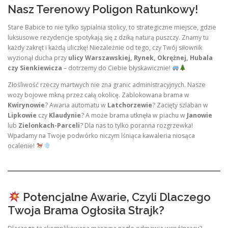
Nasz Terenowy Poligon Ratunkowy!
Stare Babice to nie tylko sypialnia stolicy, to strategiczne miejsce, gdzie
luksusowe rezydencje spotykają się z dziką naturą puszczy. Znamy tu
każdy zakręt i każdą uliczkę! Niezależnie od tego, czy Twój siłownik
wyzionął ducha przy
ulicy Warszawskiej, Rynek, Okrężnej, Hubala
czy Sienkiewicza
– dotrzemy do Ciebie błyskawicznie!
Złośliwość rzeczy martwych nie zna granic administracyjnych. Nasze
wozy bojowe mkną przez całą okolicę. Zablokowana brama w
Kwirynowie
? Awaria automatu w
Latchorzewie
? Zacięty szlaban w
Lipkowie
czy
Klaudynie
? A może brama utknęła w piachu w
Janowie
lub
Zielonkach-Parceli
? Dla nas to tylko poranna rozgrzewka!
Wpadamy na Twoje podwórko niczym lśniąca kawaleria niosąca
ocalenie!
Potencjalne Awarie, Czyli Dlaczego
Twoja Brama Ogłosiła Strajk?