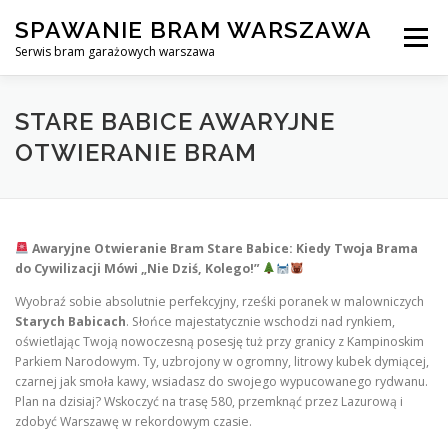
Skip
SPAWANIE BRAM WARSZAWA
to
Menu
content
Serwis bram garażowych warszawa
SPAWANIE BRAM GARAŻOWYCH I OGRODZEŃ WARSZAWA
STARE BABICE AWARYJNE
OTWIERANIE BRAM
AWARYJNE OTWIERANIE BRAM
BLOG
KONTAKT
Awaryjne Otwieranie Bram Stare Babice: Kiedy Twoja Brama
do Cywilizacji Mówi „Nie Dziś, Kolego!”
Wyobraź sobie absolutnie perfekcyjny, rześki poranek w malowniczych
Starych Babicach
. Słońce majestatycznie wschodzi nad rynkiem,
oświetlając Twoją nowoczesną posesję tuż przy granicy z Kampinoskim
Parkiem Narodowym. Ty, uzbrojony w ogromny, litrowy kubek dymiącej,
czarnej jak smoła kawy, wsiadasz do swojego wypucowanego rydwanu.
Plan na dzisiaj? Wskoczyć na trasę 580, przemknąć przez Lazurową i
zdobyć Warszawę w rekordowym czasie.