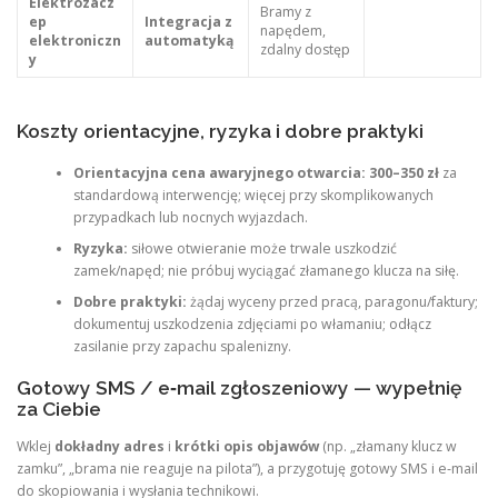
Elektrozacz
Bramy z
ep
Integracja z
napędem,
elektroniczn
automatyką
zdalny dostęp
y
Koszty orientacyjne, ryzyka i dobre praktyki
Orientacyjna cena awaryjnego otwarcia:
300–350 zł
za
standardową interwencję; więcej przy skomplikowanych
przypadkach lub nocnych wyjazdach.
Ryzyka:
siłowe otwieranie może trwale uszkodzić
zamek/napęd; nie próbuj wyciągać złamanego klucza na siłę.
Dobre praktyki:
żądaj wyceny przed pracą, paragonu/faktury;
dokumentuj uszkodzenia zdjęciami po włamaniu; odłącz
zasilanie przy zapachu spalenizny.
Gotowy SMS / e‑mail zgłoszeniowy — wypełnię
za Ciebie
Wklej
dokładny adres
i
krótki opis objawów
(np. „złamany klucz w
zamku”, „brama nie reaguje na pilota”), a przygotuję gotowy SMS i e‑mail
do skopiowania i wysłania technikowi.