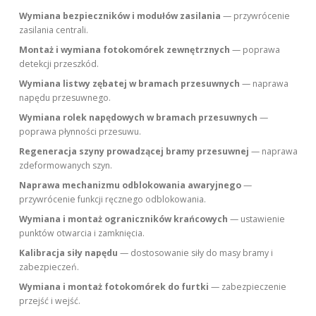
Wymiana bezpieczników i modułów zasilania
— przywrócenie
zasilania centrali.
Montaż i wymiana fotokomórek zewnętrznych
— poprawa
detekcji przeszkód.
Wymiana listwy zębatej w bramach przesuwnych
— naprawa
napędu przesuwnego.
Wymiana rolek napędowych w bramach przesuwnych
—
poprawa płynności przesuwu.
Regeneracja szyny prowadzącej bramy przesuwnej
— naprawa
zdeformowanych szyn.
Naprawa mechanizmu odblokowania awaryjnego
—
przywrócenie funkcji ręcznego odblokowania.
Wymiana i montaż ograniczników krańcowych
— ustawienie
punktów otwarcia i zamknięcia.
Kalibracja siły napędu
— dostosowanie siły do masy bramy i
zabezpieczeń.
Wymiana i montaż fotokomórek do furtki
— zabezpieczenie
przejść i wejść.