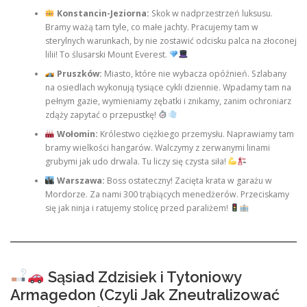
Konstancin-Jeziorna:
Skok w nadprzestrzeń luksusu.
Bramy ważą tam tyle, co małe jachty. Pracujemy tam w
sterylnych warunkach, by nie zostawić odcisku palca na złoconej
lilii! To ślusarski Mount Everest.
Pruszków:
Miasto, które nie wybacza opóźnień. Szlabany
na osiedlach wykonują tysiące cykli dziennie. Wpadamy tam na
pełnym gazie, wymieniamy zębatki i znikamy, zanim ochroniarz
zdąży zapytać o przepustkę!
Wołomin:
Królestwo ciężkiego przemysłu. Naprawiamy tam
bramy wielkości hangarów. Walczymy z zerwanymi linami
grubymi jak udo drwala. Tu liczy się czysta siła!
Warszawa:
Boss ostateczny! Zacięta krata w garażu w
Mordorze. Za nami 300 trąbiących menedżerów. Przeciskamy
się jak ninja i ratujemy stolicę przed paraliżem!
Sąsiad Zdzisiek i Tytoniowy
Armagedon (Czyli Jak Zneutralizować