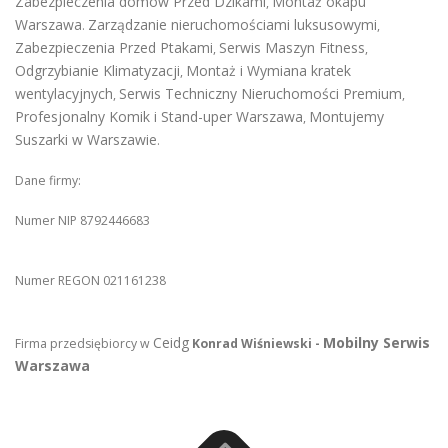
Zabezpieczenia domów Przed Dzikami
Montaż okapu
,
Warszawa
Zarządzanie nieruchomościami luksusowymi
.
,
Zabezpieczenia Przed Ptakami
Serwis Maszyn Fitness
,
,
Odgrzybianie Klimatyzacji
Montaż i Wymiana kratek
,
wentylacyjnych
Serwis Techniczny Nieruchomości Premium
,
,
Profesjonalny Komik i Stand-uper Warszawa
Montujemy
,
Suszarki w Warszawie
.
Dane firmy:
Numer NIP 8792446683
Numer REGON 021161238
Ceidg
Mobilny Serwis
Firma przedsiębiorcy w
Konrad Wiśniewski -
Warszawa