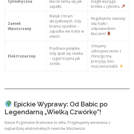
Cylindryczna
klucze łamią się jak
magik wyciąga
zapałki.
królika z cylindra.
Klasyk z bram
Regulujemy zawiasy
skrzydłowych. Gdy
Zamek
siłą fizyki i
brama opadnie –
Wpuszczany
odpowiednim
zapadka nie trafia w
kluczem!
otwór.
Omijamy
Prądowa pułapka.
zabezpieczenie z
Gdy spali się cewka
Elektrozaczep
chirurgiczną
– rygiel trzyma jak
precyzją, bez
zombi.
niszczenia kabli.
Epickie Wyprawy: Od Babic po
Legendarną „Wielką Czwórkę”!
Nasze Pogotowie Bramowe to elita. Przyjmujemy wezwania z
najbardziej ekstremalnych rewirów Mazowsza: