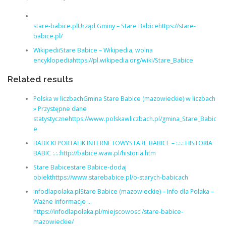
stare-babice.plUrząd Gminy – Stare Babicehttps://stare-
babice.pl/
WikipediiStare Babice – Wikipedia, wolna
encyklopediahttps://pl.wikipedia.org/wiki/Stare_Babice
Related results
Polska w liczbachGmina Stare Babice (mazowieckie) w liczbach
» Przystępne dane
statystycznehttps://www.polskawliczbach.pl/gmina_Stare_Babic
e
BABICKI PORTALIK INTERNETOWYSTARE BABICE – :.:.: HISTORIA
BABIC :.:.:http://babice.waw.pl/historia.htm
Stare Babicestare Babice-dodaj
obiekthttps://www.starebabice.pl/o-starych-babicach
infodlapolaka.plStare Babice (mazowieckie) – Info dla Polaka –
Ważne informacje …
https://infodlapolaka.pl/miejscowosci/stare-babice-
mazowieckie/