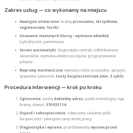
Zakres usług — co wykonamy na miejscu
Awaryjne otwieranie
: bramy
przesuwne, skrzydłowe,
segmentowe, furtki
.
Usuwanie złamanych kluczy
i
wymiana wkładek
(cylindryczne, patentowe).
Serwis automatyki
: diagnostyka centrali, odblokowanie
siłowników, wymiana elektrozaczepów, programowanie
pilotów.
Naprawy mechaniczne
: wymiana rolek, prowadnic, sprężyn;
spawanie zawiasów;
testy bezpieczeństwa (min. 5 cykli)
.
Procedura interwencji — krok po kroku
Zgłoszenie:
podaj
dokładny adres
, punkt orientacyjny i typ
bramy; dzwoń:
570 933 114
.
Dojazd i zabezpieczenie:
odłączamy zasilanie (jeśli
bezpieczne) i zabezpieczamy strefę pracy.
Diagnostyka i wycena:
przedstawiamy
wycenę przed