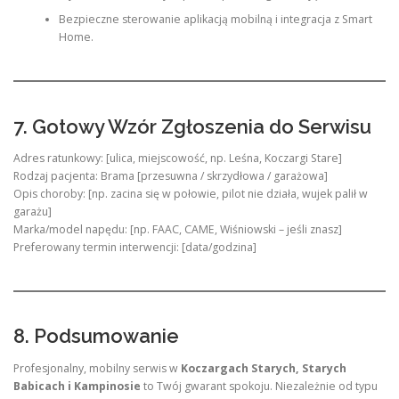
Bezpieczne sterowanie aplikacją mobilną i integracja z Smart
Home.
7. Gotowy Wzór Zgłoszenia do Serwisu
Adres ratunkowy: [ulica, miejscowość, np. Leśna, Koczargi Stare]
Rodzaj pacjenta: Brama [przesuwna / skrzydłowa / garażowa]
Opis choroby: [np. zacina się w połowie, pilot nie działa, wujek palił w
garażu]
Marka/model napędu: [np. FAAC, CAME, Wiśniowski – jeśli znasz]
Preferowany termin interwencji: [data/godzina]
8. Podsumowanie
Profesjonalny, mobilny serwis w
Koczargach Starych, Starych
Babicach i Kampinosie
to Twój gwarant spokoju. Niezależnie od typu