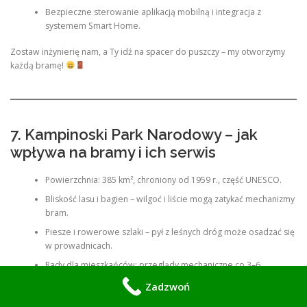
Bezpieczne sterowanie aplikacją mobilną i integracja z
systemem Smart Home.
Zostaw inżynierię nam, a Ty idź na spacer do puszczy – my otworzymy
każdą bramę!
7. Kampinoski Park Narodowy – jak
wpływa na bramy i ich serwis
Powierzchnia: 385 km², chroniony od 1959 r., część UNESCO.
Bliskość lasu i bagien – wilgoć i liście mogą zatykać mechanizmy
bram.
Piesze i rowerowe szlaki – pył z leśnych dróg może osadzać się
w prowadnicach.
Rady dla mieszkańców: przeglądy mechaniczne co 3–6
miesięcy, smarowanie i zabezpieczenie elektroniki.
Zadzwoń