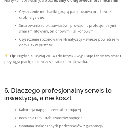
Nie tylko naprawiamy, ale też
dbamy o długowieczność mechaniki
:
Czyszczenie mechaniki gorącą parą – usuwa brud, liście i
drobne gałęzie.
Smarowanie rolek, zawiasów i prowadnic profesjonalnymi
smarami litowymi, teflonowymi i silikonowymi.
Czyszczenie i ozonowanie klimatyzacji – świeże powietrze w
domu jak w puszczy!
Tip:
Nigdy nie używaj WD-40 do łożysk – wypłukuje fabryczny smar i
przyciąga piach, co kończy się zatarciem siłownika.
6. Dlaczego profesjonalny serwis to
inwestycja, a nie koszt
Kalibracja napędu i centrali sterującej.
Instalacja UPS i stabilizatorów napięcia.
Wymiana uszkodzonych podzespołów z gwarancją.