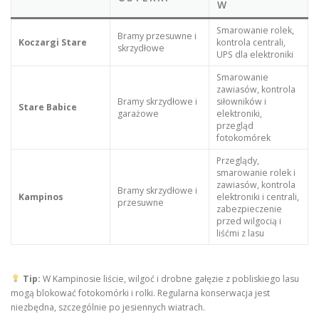
W
Smarowanie rolek,
Bramy przesuwne i
Koczargi Stare
kontrola centrali,
skrzydłowe
UPS dla elektroniki
Smarowanie
zawiasów, kontrola
Bramy skrzydłowe i
siłowników i
Stare Babice
garażowe
elektroniki,
przegląd
fotokomórek
Przeglądy,
smarowanie rolek i
zawiasów, kontrola
Bramy skrzydłowe i
Kampinos
elektroniki i centrali,
przesuwne
zabezpieczenie
przed wilgocią i
liśćmi z lasu
Tip:
W Kampinosie liście, wilgoć i drobne gałęzie z pobliskiego lasu
mogą blokować fotokomórki i rolki. Regularna konserwacja jest
niezbędna, szczególnie po jesiennych wiatrach.