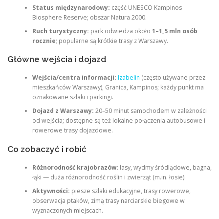
Status międzynarodowy:
część UNESCO Kampinos
Biosphere Reserve; obszar Natura 2000.
Ruch turystyczny:
park odwiedza około
1–1,5 mln osób
rocznie
; popularne są krótkie trasy z Warszawy.
Główne wejścia i dojazd
Wejścia/centra informacji:
Izabelin
(często używane przez
mieszkańców Warszawy), Granica, Kampinos; każdy punkt ma
oznakowane szlaki i parkingi.
Dojazd z Warszawy:
20–50 minut samochodem w zależności
od wejścia; dostępne są też lokalne połączenia autobusowe i
rowerowe trasy dojazdowe.
Co zobaczyć i robić
Różnorodność krajobrazów:
lasy, wydmy śródlądowe, bagna,
łąki — duża różnorodność roślin i zwierząt (m.in. łosie).
Aktywności:
piesze szlaki edukacyjne, trasy rowerowe,
obserwacja ptaków, zimą trasy narciarskie biegowe w
wyznaczonych miejscach.