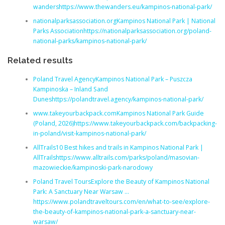
wandershttps://www.thewanders.eu/kampinos-national-park/
nationalparksassociation.orgKampinos National Park | National
Parks Associationhttps://nationalparksassociation.org/poland-
national-parks/kampinos-national-park/
Related results
Poland Travel AgencyKampinos National Park – Puszcza
Kampinoska – Inland Sand
Duneshttps://polandtravel.agency/kampinos-national-park/
www.takeyourbackpack.comKampinos National Park Guide
(Poland, 2026)https://www.takeyourbackpack.com/backpacking-
in-poland/visit-kampinos-national-park/
AllTrails10 Best hikes and trails in Kampinos National Park |
AllTrailshttps://www.alltrails.com/parks/poland/masovian-
mazowieckie/kampinoski-park-narodowy
Poland Travel ToursExplore the Beauty of Kampinos National
Park: A Sanctuary Near Warsaw …
https://www.polandtraveltours.com/en/what-to-see/explore-
the-beauty-of-kampinos-national-park-a-sanctuary-near-
warsaw/