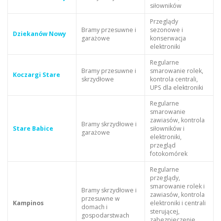
siłowników
Przeglądy
Bramy przesuwne i
sezonowe i
Dziekanów Nowy
garażowe
konserwacja
elektroniki
Regularne
Bramy przesuwne i
smarowanie rolek,
Koczargi Stare
skrzydłowe
kontrola centrali,
UPS dla elektroniki
Regularne
smarowanie
zawiasów, kontrola
Bramy skrzydłowe i
Stare Babice
siłowników i
garażowe
elektroniki,
przegląd
fotokomórek
Regularne
przeglądy,
smarowanie rolek i
Bramy skrzydłowe i
zawiasów, kontrola
przesuwne w
Kampinos
elektroniki i centrali
domach i
sterującej,
gospodarstwach
zabezpieczenie