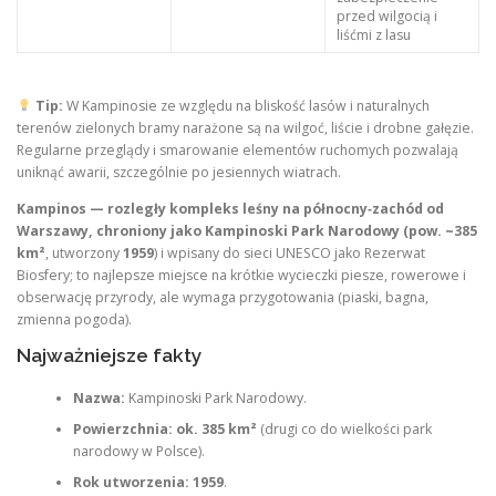
przed wilgocią i
liśćmi z lasu
Tip:
W Kampinosie ze względu na bliskość lasów i naturalnych
terenów zielonych bramy narażone są na wilgoć, liście i drobne gałęzie.
Regularne przeglądy i smarowanie elementów ruchomych pozwalają
uniknąć awarii, szczególnie po jesiennych wiatrach.
Kampinos — rozległy kompleks leśny na północny‑zachód od
Warszawy, chroniony jako Kampinoski Park Narodowy (pow.
~385
km²
, utworzony
1959
) i wpisany do sieci UNESCO jako Rezerwat
Biosfery; to najlepsze miejsce na krótkie wycieczki piesze, rowerowe i
obserwację przyrody, ale wymaga przygotowania (piaski, bagna,
zmienna pogoda).
Najważniejsze fakty
Nazwa:
Kampinoski Park Narodowy.
Powierzchnia:
ok. 385 km²
(drugi co do wielkości park
narodowy w Polsce).
Rok utworzenia:
1959
.