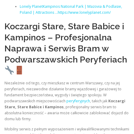
Lonely PlanetKampinos National Park | Mazovia & Podlasie,
Poland | Attractions …https://www.lonelyplanet.com/
Koczargi Stare, Stare Babice i
Kampinos – Profesjonalna
Naprawa i Serwis Bram w
Podwarszawskich Peryferiach
Niezależnie od tego, czy mieszkasz w centrum Warszawy, czy na jej
peryferiach, niezawodne działanie bramy wjazdowej i garażowej to
fundament bezpieczeństwa, wygody i świętego spokoju. W
podwarszawskich miejscowościach
peryferyjnych
, takich jak
Koczargi
Stare, Stare Babice i Kampinos
, profesjonalny serwis bram to
absolutna konieczność – awaria może całkowicie zablokować dojazd do
domu lub firmy.
Mobilny serwis z pełnym wyposażeniem i wykwalifikowanymi technikami