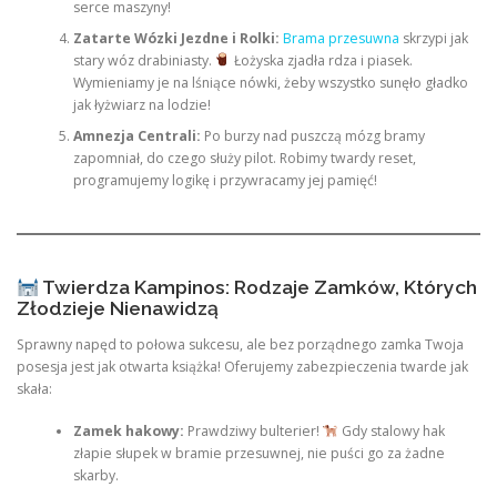
serce maszyny!
Zatarte Wózki Jezdne i Rolki:
Brama przesuwna
skrzypi jak
stary wóz drabiniasty.
Łożyska zjadła rdza i piasek.
Wymieniamy je na lśniące nówki, żeby wszystko sunęło gładko
jak łyżwiarz na lodzie!
Amnezja Centrali:
Po burzy nad puszczą mózg bramy
zapomniał, do czego służy pilot. Robimy twardy reset,
programujemy logikę i przywracamy jej pamięć!
Twierdza Kampinos: Rodzaje Zamków, Których
Złodzieje Nienawidzą
Sprawny napęd to połowa sukcesu, ale bez porządnego zamka Twoja
posesja jest jak otwarta książka! Oferujemy zabezpieczenia twarde jak
skała:
Zamek hakowy:
Prawdziwy bulterier!
Gdy stalowy hak
złapie słupek w bramie przesuwnej, nie puści go za żadne
skarby.