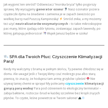
Jak wygonić ten smród? Odświeżacz “morska bryza” tylko pogorszy
sprawę. My wyciągamy
generator ozonu
!
Nasz ozonator pożera
cząsteczki dymu na śniadanie i zamienia je w zapach świeżości po
wielkiej burzy nad Puszczą Kampinoską!
Smród znika, a my możemy
też użyć
neutralizatorów enzymatycznych
– to takie mikroskopijne
pac-many, które zjadają odór tytoniu, zostawiając zapach lawendy, po
której galopują jednorożce!
Wujek Janusz będzie w szoku!
SPA dla Twoich Płuc: Czyszczenie Klimatyzacji
Parą!
Kiedy my walczymy z bramą w pełnym słońcu, Ty pewnie chłodzisz się w
domu. Ale uwaga! Jeśli z Twojej klimy czuć mokrego psa albo starą
piwnicę, to znaczy, że hodujesz tam armię grzybów i pleśni!
Nie
używaj taniej chemii w sprayu! My polecamy
czyszczenie
klimatyzacji
gorącą parą wodną
! Para pod ciśnieniem to ekologiczny terminator –
zabija bakterie, roztocza i brud w każdej szczelinie bez kropli żrących
płynów. To czyste, leśne powietrze w Twoim salonie!