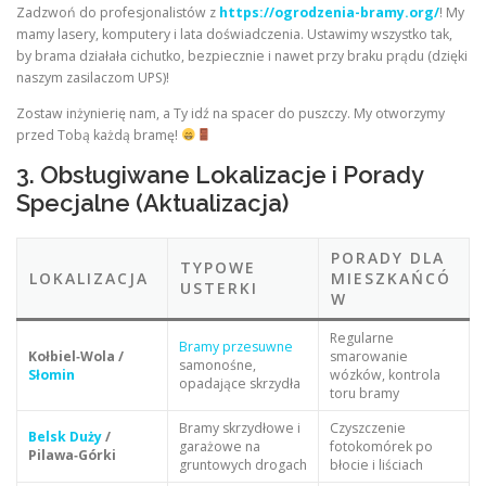
Zadzwoń do profesjonalistów z
https://ogrodzenia-bramy.org/
! My
mamy lasery, komputery i lata doświadczenia. Ustawimy wszystko tak,
by brama działała cichutko, bezpiecznie i nawet przy braku prądu (dzięki
naszym zasilaczom UPS)!
Zostaw inżynierię nam, a Ty idź na spacer do puszczy. My otworzymy
przed Tobą każdą bramę!
3. Obsługiwane Lokalizacje i Porady
Specjalne (Aktualizacja)
PORADY DLA
TYPOWE
LOKALIZACJA
MIESZKAŃCÓ
USTERKI
W
Regularne
Bramy przesuwne
Kołbiel‑Wola /
smarowanie
samonośne,
Słomin
wózków, kontrola
opadające skrzydła
toru bramy
Bramy skrzydłowe i
Czyszczenie
Belsk Duży
/
garażowe na
fotokomórek po
Pilawa‑Górki
gruntowych drogach
błocie i liściach