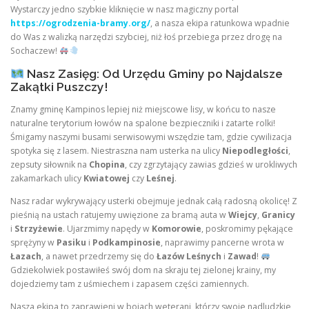
Wystarczy jedno szybkie kliknięcie w nasz magiczny portal
https://ogrodzenia-bramy.org/
, a nasza ekipa ratunkowa wpadnie
do Was z walizką narzędzi szybciej, niż łoś przebiega przez drogę na
Sochaczew!
Nasz Zasięg: Od Urzędu Gminy po Najdalsze
Zakątki Puszczy!
Znamy gminę Kampinos lepiej niż miejscowe lisy, w końcu to nasze
naturalne terytorium łowów na spalone bezpieczniki i zatarte rolki!
Śmigamy naszymi busami serwisowymi wszędzie tam, gdzie cywilizacja
spotyka się z lasem. Niestraszna nam usterka na ulicy
Niepodległości
,
zepsuty siłownik na
Chopina
, czy zgrzytający zawias gdzieś w urokliwych
zakamarkach ulicy
Kwiatowej
czy
Leśnej
.
Nasz radar wykrywający usterki obejmuje jednak całą radosną okolicę! Z
pieśnią na ustach ratujemy uwięzione za bramą auta w
Wiejcy
,
Granicy
i
Strzyżewie
. Ujarzmimy napędy w
Komorowie
, poskromimy pękające
sprężyny w
Pasiku
i
Podkampinosie
, naprawimy pancerne wrota w
Łazach
, a nawet przedrzemy się do
Łazów Leśnych
i
Zawad
!
Gdziekolwiek postawiłeś swój dom na skraju tej zielonej krainy, my
dojedziemy tam z uśmiechem i zapasem części zamiennych.
Nasza ekipa to zaprawieni w bojach weterani, którzy swoje nadludzkie