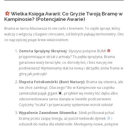
Wielka Księga Awarii: Co Gryzie Twoją Bramę w
Kampinosie? (Potencjalne Awarie)
Brama w sercu Mazowsza to nie rurki z kremem. To ciężki sprzęt, który
walczy z wilgocią z bagien i mrozami, od których pękają termometry. Oto
co najczęściej psuje krew właścicielom:
Zemsta Sprężyny Skrętnej:
Słyszysz potężne BUM!
przypominające strzał z armaty? To pękła sprężyna. Brama
garażowa waży teraz tyle, co dorosły łoś, i bez nas jej nie
podniesiesz! Wymieniamy stal na nową i skrzydło znów frunie w
górę jak jastrząb!
Ślepota Fotokomórki (Bunt Natury):
Brama się otwiera, ale
nie chce zamknąć. Dlaczego? Bo w Kampinosie na czujniku
zamieszkał pająk gigant
, przykleił się mokry liść dębu albo
zdezorientowana sarna stanęła w świetle podczerwieni.
Czyścimy “oczka” i przywracamy systemowi wzrok sokoła!
Wypalenie Zawodowe Siłownika:
Silnik próbował pchać
bramę przez zaspę śniegu, aż puścił niebieski dymek
i
odszedł do nieba dla elektroniki. Montujemy nowe, potężne