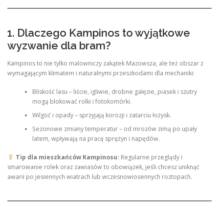
1. Dlaczego Kampinos to wyjątkowe
wyzwanie dla bram?
Kampinos to nie tylko malowniczy zakątek Mazowsza, ale też obszar z
wymagającym klimatem i naturalnymi przeszkodami dla mechaniki:
Bliskość lasu – liście, igliwie, drobne gałęzie, piasek i szutry
mogą blokować rolki i fotokomórki.
Wilgoć i opady – sprzyjają korozji i zatarciu łożysk.
Sezonowe zmiany temperatur – od mrozów zimą po upały
latem, wpływają na pracę sprężyn i napędów.
Tip dla mieszkańców Kampinosu:
Regularne przeglądy i
smarowanie rolek oraz zawiasów to obowiązek, jeśli chcesz uniknąć
awarii po jesiennych wiatrach lub wczesnowiosennych roztopach.