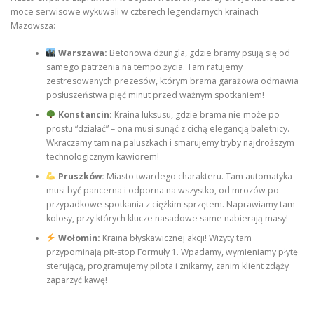
moce serwisowe wykuwali w czterech legendarnych krainach
Mazowsza:
Warszawa:
Betonowa dżungla, gdzie bramy psują się od
samego patrzenia na tempo życia. Tam ratujemy
zestresowanych prezesów, którym brama garażowa odmawia
posłuszeństwa pięć minut przed ważnym spotkaniem!
Konstancin:
Kraina luksusu, gdzie brama nie może po
prostu “działać” – ona musi sunąć z cichą elegancją baletnicy.
Wkraczamy tam na paluszkach i smarujemy tryby najdroższym
technologicznym kawiorem!
Pruszków:
Miasto twardego charakteru. Tam automatyka
musi być pancerna i odporna na wszystko, od mrozów po
przypadkowe spotkania z ciężkim sprzętem. Naprawiamy tam
kolosy, przy których klucze nasadowe same nabierają masy!
Wołomin:
Kraina błyskawicznej akcji! Wizyty tam
przypominają pit-stop Formuły 1. Wpadamy, wymieniamy płytę
sterującą, programujemy pilota i znikamy, zanim klient zdąży
zaparzyć kawę!