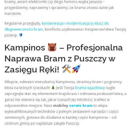
bramy, awarii elektroniki czy złego humoru wujka Janusza –
przyjedziemy, naprawimy i sprawimy, że brama znowu sunie jak
marzenie.
Regularne przeglądy,
konserwacja i modernizacja to klucz do
długowieczności bram
, komfortu użytkowania i bezpieczeństwa Twojej
posesji.
Kampinos
– Profesjonalna
Naprawa Bram z Puszczy w
Zasięgu Ręki!
Witajcie, odważni mieszkańcy Kampinosu, strażnicy bram i pogromcy
błota na leśnych ścieżkach!
Jeśli Twoja
brama wjazdowa
nagle
zapragnęła stać się elementem krajobrazu i odmawia posłuszeństwa, a
garaż nie otwiera się tak, jak w czasach jej młodości, trafiłeś w
odpowiednie miejsce. Nasz
mobilny
serwis bram
to ekipa
wykwalifikowanych techników z pełnym zestawem narzędzi i części
zamiennych, gotowa do działania w każdej części Kampinosu – od
centrum gminy po najdalsze zakątki Puszczy.