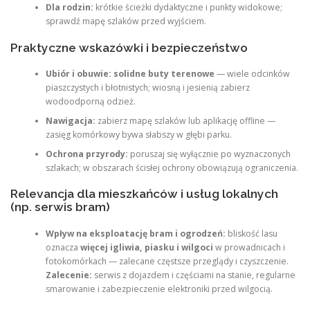
Dla rodzin:
krótkie ścieżki dydaktyczne i punkty widokowe;
sprawdź mapę szlaków przed wyjściem.
Praktyczne wskazówki i bezpieczeństwo
Ubiór i obuwie:
solidne buty terenowe
— wiele odcinków
piaszczystych i błotnistych; wiosną i jesienią zabierz
wodoodporną odzież.
Nawigacja:
zabierz mapę szlaków lub aplikację offline —
zasięg komórkowy bywa słabszy w głębi parku.
Ochrona przyrody:
poruszaj się wyłącznie po wyznaczonych
szlakach; w obszarach ścisłej ochrony obowiązują ograniczenia.
Relevancja dla mieszkańców i usług lokalnych
(np. serwis bram)
Wpływ na eksploatację bram i ogrodzeń:
bliskość lasu
oznacza
więcej igliwia, piasku i wilgoci
w prowadnicach i
fotokomórkach — zalecane częstsze przeglądy i czyszczenie.
Zalecenie:
serwis z dojazdem i częściami na stanie, regularne
smarowanie i zabezpieczenie elektroniki przed wilgocią.