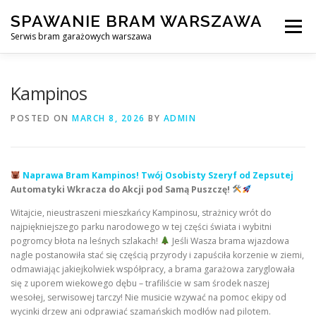
Skip
SPAWANIE BRAM WARSZAWA
to
Menu
content
Serwis bram garażowych warszawa
SPAWANIE BRAM GARAŻOWYCH I OGRODZEŃ WARSZAWA
Kampinos
POSTED ON
MARCH 8, 2026
BY
ADMIN
AWARYJNE OTWIERANIE BRAM
BLOG
KONTAKT
Naprawa Bram Kampinos! Twój Osobisty Szeryf od Zepsutej
Automatyki Wkracza do Akcji pod Samą Puszczę!
Witajcie, nieustraszeni mieszkańcy Kampinosu, strażnicy wrót do
najpiękniejszego parku narodowego w tej części świata i wybitni
pogromcy błota na leśnych szlakach!
Jeśli Wasza brama wjazdowa
nagle postanowiła stać się częścią przyrody i zapuściła korzenie w ziemi,
odmawiając jakiejkolwiek współpracy, a brama garażowa zaryglowała
się z uporem wiekowego dębu – trafiliście w sam środek naszej
wesołej, serwisowej tarczy! Nie musicie wzywać na pomoc ekipy od
wycinki drzew ani odprawiać szamańskich modłów nad pilotem.