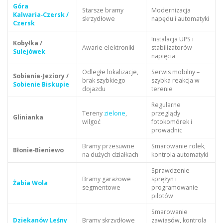
Góra
Starsze bramy
Modernizacja
Kalwaria‑Czersk /
skrzydłowe
napędu i automatyki
Czersk
Instalacja UPS i
Kobyłka /
Awarie elektroniki
stabilizatorów
Sulejówek
napięcia
Odległe lokalizacje,
Serwis mobilny –
Sobienie-Jeziory /
brak szybkiego
szybka reakcja w
Sobienie Biskupie
dojazdu
terenie
Regularne
Tereny
zielone
,
przeglądy
Glinianka
wilgoć
fotokomórek i
prowadnic
Bramy przesuwne
Smarowanie rolek,
Błonie‑Bieniewo
na dużych działkach
kontrola automatyki
Sprawdzenie
Bramy garażowe
sprężyn i
Żabia Wola
segmentowe
programowanie
pilotów
Smarowanie
Dziekanów Leśny
Bramy skrzydłowe
zawiasów, kontrola