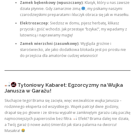
Zamek bębenkowy (wpuszczany):
Klasyk, który u nas zawsze
działa płynnie. Gdy zamarznie zimą
, my psikamy naszymi
czarodziejskimi preparatami i kluczyk obraca się jak w masełku.
Elektrozaczep:
Siedzisz w domu, pijesz herbatę, klikasz
przycisk i gość wchodzi. Jak przestaje “bzykać”, my wpadamy z
lutownicą i naprawiamy magię!
Zamek wierzchni (zasuwkowy):
Wygląda groźnie i
staroświecko, ale jako dodatkowa blokada jest po prostu nie
do przejścia dla amatorów cudzej własności!
Tytoniowy Kabaret: Egzorcyzmy na Wujka
Janusza w Garażu!
Słuchajcie tego! Brama się zacięła, więc wezwaliście wujka Janusza –
rodzinnego eksperta od wszystkiego. Wujek patrzył dwie godziny,
drapał się po głowie i ze stresu wypalił w zamkniętym garażu całą paczkę
najmocniejszych papierosów bez filtra.
Efekt? Brama dalej nie działa,
a Twój garaż (i nowe auto) śmierdzi jak stara palarnia na dworcu!
Masakra!