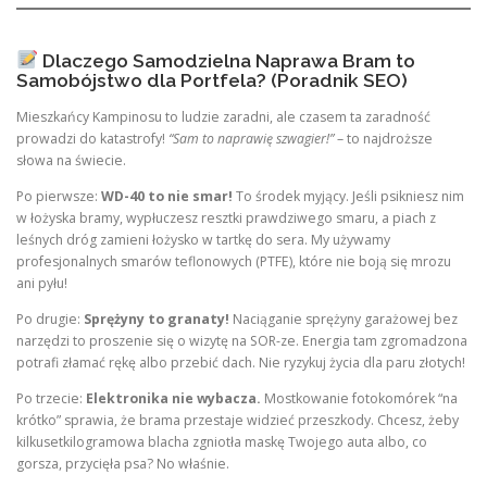
Dlaczego Samodzielna Naprawa Bram to
Samobójstwo dla Portfela? (Poradnik SEO)
Mieszkańcy Kampinosu to ludzie zaradni, ale czasem ta zaradność
prowadzi do katastrofy!
“Sam to naprawię szwagier!”
– to najdroższe
słowa na świecie.
Po pierwsze:
WD-40 to nie smar!
To środek myjący. Jeśli psikniesz nim
w łożyska bramy, wypłuczesz resztki prawdziwego smaru, a piach z
leśnych dróg zamieni łożysko w tartkę do sera. My używamy
profesjonalnych smarów teflonowych (PTFE), które nie boją się mrozu
ani pyłu!
Po drugie:
Sprężyny to granaty!
Naciąganie sprężyny garażowej bez
narzędzi to proszenie się o wizytę na SOR-ze. Energia tam zgromadzona
potrafi złamać rękę albo przebić dach. Nie ryzykuj życia dla paru złotych!
Po trzecie:
Elektronika nie wybacza.
Mostkowanie fotokomórek “na
krótko” sprawia, że brama przestaje widzieć przeszkody. Chcesz, żeby
kilkusetkilogramowa blacha zgniotła maskę Twojego auta albo, co
gorsza, przycięła psa? No właśnie.