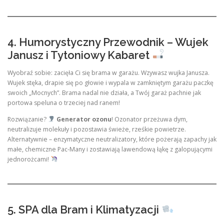
4. Humorystyczny Przewodnik – Wujek
Janusz i Tytoniowy Kabaret
Wyobraź sobie: zacięła Ci się brama w garażu. Wzywasz wujka Janusza.
Wujek stęka, drapie się po głowie i wypala w zamkniętym garażu paczkę
swoich „Mocnych”. Brama nadal nie działa, a Twój garaż pachnie jak
portowa speluna o trzeciej nad ranem!
Rozwiązanie?
Generator ozonu
! Ozonator przeżuwa dym,
neutralizuje molekuły i pozostawia świeże, rześkie powietrze.
Alternatywnie – enzymatyczne neutralizatory, które pożerają zapachy jak
małe, chemiczne Pac-Many i zostawiają lawendową łąkę z galopującymi
jednorożcami!
5. SPA dla Bram i Klimatyzacji