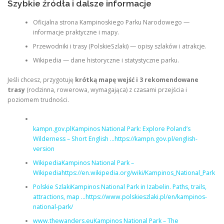
Szybkie źródła i dalsze informacje
Oficjalna strona Kampinoskiego Parku Narodowego —
informacje praktyczne i mapy.
Przewodniki i trasy (PolskieSzlaki) — opisy szlaków i atrakcje.
Wikipedia — dane historyczne i statystyczne parku.
Jeśli chcesz, przygotuję
krótką mapę wejść i 3 rekomendowane
trasy
(rodzinna, rowerowa, wymagająca) z czasami przejścia i
poziomem trudności.
kampn.gov.plKampinos National Park: Explore Poland’s
Wilderness – Short English …https://kampn.gov.pl/english-
version
WikipediaKampinos National Park –
Wikipediahttps://en.wikipedia.org/wiki/Kampinos_National_Park
Polskie SzlakiKampinos National Park in Izabelin. Paths, trails,
attractions, map …https://www.polskieszlaki.pl/en/kampinos-
national-park/
www.thewanders.euKampinos National Park – The