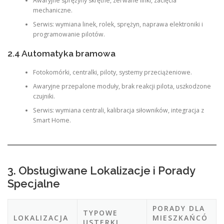
Awaryjne sprężyny skrętne, zerwane linki, zacięcia
mechaniczne.
Serwis: wymiana linek, rolek, sprężyn, naprawa elektroniki i
programowanie pilotów.
2.4 Automatyka bramowa
Fotokomórki, centralki, piloty, systemy przeciążeniowe.
Awaryjne przepalone moduły, brak reakcji pilota, uszkodzone
czujniki.
Serwis: wymiana centrali, kalibracja siłowników, integracja z
Smart Home.
3. Obsługiwane Lokalizacje i Porady
Specjalne
PORADY DLA
TYPOWE
LOKALIZACJA
MIESZKAŃCÓ
USTERKI