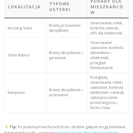
PORADY DLA
TYPOWE
LOKALIZACJA
MIESZKAŃCÓ
USTERKI
W
Smarowanie rolek,
Bramy przesuwne i
Koczargi Stare
kontrola centrali,
skrzydłowe
UPS dla elektroniki
Smarowanie
zawiasów, kontrola
Bramy skrzydłowe i
siłowników i
Stare Babice
garażowe
elektroniki,
przegląd
fotokomórek
Przeglądy,
smarowanie rolek i
zawiasów, kontrola
Bramy skrzydłowe i
Kampinos
elektroniki i centrali,
przesuwne
zabezpieczenie
przed wilgocią i
liśćmi z lasu
Tip:
Po jesiennych wichurach liście i drobne gałęzie mogą blokować
fotokomórki i rolki – regularna
konserwacja to klucz do sprawnego