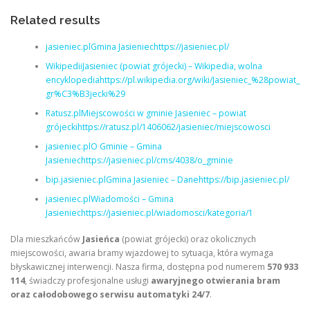
Related results
jasieniec.plGmina Jasieniechttps://jasieniec.pl/
WikipediiJasieniec (powiat grójecki) – Wikipedia, wolna
encyklopediahttps://pl.wikipedia.org/wiki/Jasieniec_%28powiat_
gr%C3%B3jecki%29
Ratusz.plMiejscowości w gminie Jasieniec – powiat
grójeckihttps://ratusz.pl/1406062/jasieniec/miejscowosci
jasieniec.plO Gminie – Gmina
Jasieniechttps://jasieniec.pl/cms/4038/o_gminie
bip.jasieniec.plGmina Jasieniec – Danehttps://bip.jasieniec.pl/
jasieniec.plWiadomości – Gmina
Jasieniechttps://jasieniec.pl/wiadomosci/kategoria/1
Dla mieszkańców
Jasieńca
(powiat grójecki) oraz okolicznych
miejscowości, awaria bramy wjazdowej to sytuacja, która wymaga
błyskawicznej interwencji. Nasza firma, dostępna pod numerem
570 933
114
, świadczy profesjonalne usługi
awaryjnego otwierania bram
oraz całodobowego serwisu automatyki 24/7
.