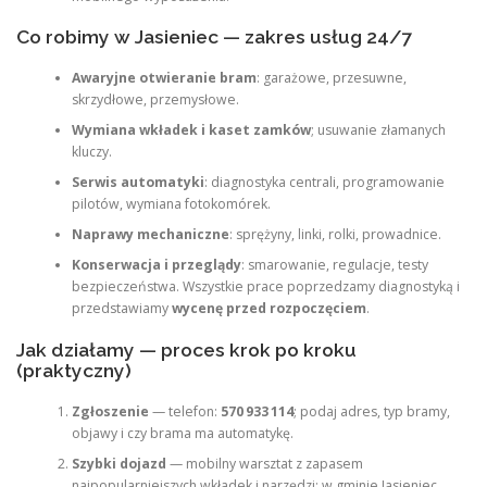
Co robimy w Jasieniec — zakres usług 24/7
Awaryjne otwieranie bram
: garażowe, przesuwne,
skrzydłowe, przemysłowe.
Wymiana wkładek i kaset zamków
; usuwanie złamanych
kluczy.
Serwis automatyki
: diagnostyka centrali, programowanie
pilotów, wymiana fotokomórek.
Naprawy mechaniczne
: sprężyny, linki, rolki, prowadnice.
Konserwacja i przeglądy
: smarowanie, regulacje, testy
bezpieczeństwa. Wszystkie prace poprzedzamy diagnostyką i
przedstawiamy
wycenę przed rozpoczęciem
.
Jak działamy — proces krok po kroku
(praktyczny)
Zgłoszenie
— telefon:
570 933 114
; podaj adres, typ bramy,
objawy i czy brama ma automatykę.
Szybki dojazd
— mobilny warsztat z zapasem
najpopularniejszych wkładek i narzędzi; w gminie Jasieniec