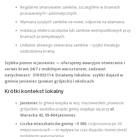
Regularne smarowanie zamków, szczególnie w bramach
przesuwanych i automatycznych.
Wymiana zużytych zamków na nowe, odporne na włamania.
Instalacja elektrozaczepów lub zamków wielopunktowych przy
bramach przemysłowych.
Unikanie siłowego otwierania zamków – ryzyko trwałego
uszkodzenia bramy.
Szybka pomoc w Jasieniec — oferujemy awaryjne otwieranie i
serwis bram 24/7 z mobilnym warsztatem; zadzwoń
natychmiast:
570 933 114.
Działamy lokalnie: szybki dojazd w
gminie Jasieniec (powiat grójecki) i okolicach.
Krótki kontekst lokalny
Jasieniec
to gmina wiejska w woj. mazowieckim, powiecie
grójeckim; siedziba urzędu gminy znajduje się przy
ul.
Warecka 42, 05‑604 Jasieniec
.
Liczba mieszkańców gminy ~5 300
, rozproszona po 36
miejscowościach — to wpływa na czas dojazdu i konieczność
mobilnego wyposażenia.