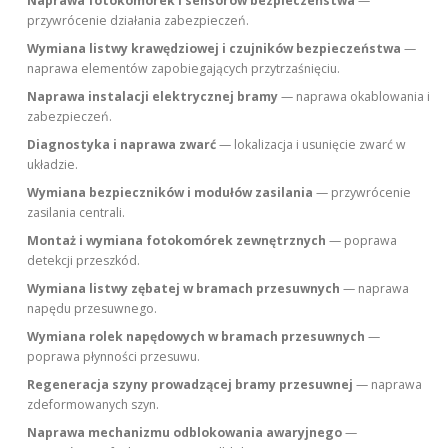
Naprawa fotokomórek i sensorów bezpieczeństwa
—
przywrócenie działania zabezpieczeń.
Wymiana listwy krawędziowej i czujników bezpieczeństwa
—
naprawa elementów zapobiegających przytrzaśnięciu.
Naprawa instalacji elektrycznej bramy
— naprawa okablowania i
zabezpieczeń.
Diagnostyka i naprawa zwarć
— lokalizacja i usunięcie zwarć w
układzie.
Wymiana bezpieczników i modułów zasilania
— przywrócenie
zasilania centrali.
Montaż i wymiana fotokomórek zewnętrznych
— poprawa
detekcji przeszkód.
Wymiana listwy zębatej w bramach przesuwnych
— naprawa
napędu przesuwnego.
Wymiana rolek napędowych w bramach przesuwnych
—
poprawa płynności przesuwu.
Regeneracja szyny prowadzącej bramy przesuwnej
— naprawa
zdeformowanych szyn.
Naprawa mechanizmu odblokowania awaryjnego
—