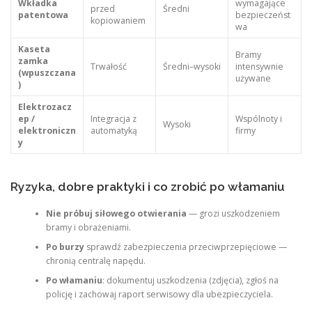
Wkładka
wymagające
przed
Średni
patentowa
bezpieczeńst
kopiowaniem
wa
Kaseta
Bramy
zamka
Trwałość
Średni–wysoki
intensywnie
(wpuszczana
używane
)
Elektrozacz
ep /
Integracja z
Wspólnoty i
Wysoki
elektroniczn
automatyką
firmy
y
Ryzyka, dobre praktyki i co zrobić po włamaniu
Nie próbuj siłowego otwierania
— grozi uszkodzeniem
bramy i obrażeniami.
Po burzy
sprawdź zabezpieczenia przeciwprzepięciowe —
chronią centralę napędu.
Po włamaniu
: dokumentuj uszkodzenia (zdjęcia), zgłoś na
policję i zachowaj raport serwisowy dla ubezpieczyciela.