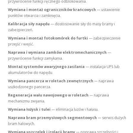
przywrócenie funkcji ręcznego odblokowania.
Wymiana i montaż ograniczników krańcowych
— ustawienie
punktów otwarcia i zamknięcia.
Kalibracja siły napędu
— dostosowanie siły do masy bramy i
zabezpieczeń.
Wymiana i montaż fotokomórek do furtki
— zabezpieczenie
przejść i wejść.
Naprawa i wymiana zamków elektromechanicznych
—
przywrócenie funkcji zamykania.
Montaż systemów awaryjnego zasilania
— instalacja UPS lub
akumulatorów do napędu.
Wymiana pancerza w roletach zewnętrznych
— naprawa
uszkodzonego pancerza.
Regeneracja wału nawojowego w roletach
— naprawa
mechanizmu zwijania.
Wymiana łożysk i tulei
— eliminacja luzów i hałasu.
Naprawa bram przemysłowych segmentowych
— serwis dużych
bram halowych.
Wymiana uszczelek i izolacji bramy
— poprawa szczelności i