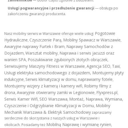
zamienników
— dobór części zgodnie z budżetem.
Usługi pogwarancyjne i przedłużenie gwarancji
— obsługa po
zakończeniu gwarancji producenta.
Pogotowie
Nasz mobilny serwis w Warszawie oferuje wiele usług:
Hydrauliczne
Czyszczenie Parą
Mobilny Spawacz w Warszawie
,
,
,
Awaryjne naprawy Furtek i Bram
Naprawy Samochodów z
,
Dojazdem
Warsztat mobilny
Naprawa i serwis jacuzzi oraz
,
,
wanien SPA
Poszukiwanie zgubionych złotych obrączek
,
,
Serwisujemy Maszyny Fitness w Warszawie
Agencja SEO
Taxi
,
,
,
Usługi elektryka samochodowego z dojazdem
,
Montujemy płyty
indukcyjne
Serwis klimatyzacji w domu
naprawiamy fotele
,
,
,
Montujemy wizjery z kamerą i kamery wifi
Robimy filmy z
,
drona
Awaryjnie otwieramy zamki w Legionowie
Flyxpress.pl
,
,
,
Serwis Kamer Wifi
SEO Warszawa
Montaż, Naprawa, Wymiana,
,
,
Czyszczenie i Odgrzybianie Klimatyzacji w Domu
Mobilny
,
Mechanik Warszawa & Elektryk Samochodowy
zapraszamy
serdecznie do skorzystania z naszych usług w Warszawie i
Mobilną Naprawę i wymianę rynien
okolicach. Posiadamy też
,