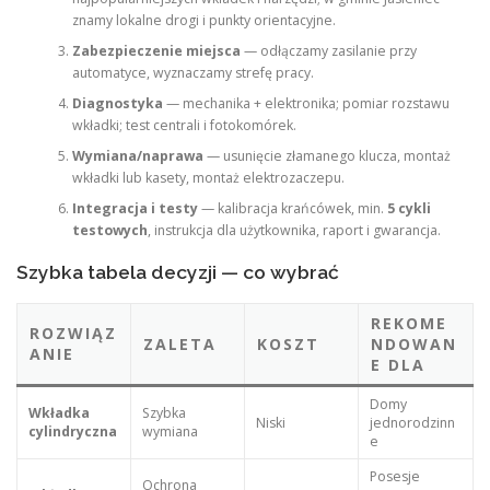
znamy lokalne drogi i punkty orientacyjne.
Zabezpieczenie miejsca
— odłączamy zasilanie przy
automatyce, wyznaczamy strefę pracy.
Diagnostyka
— mechanika + elektronika; pomiar rozstawu
wkładki; test centrali i fotokomórek.
Wymiana/naprawa
— usunięcie złamanego klucza, montaż
wkładki lub kasety, montaż elektrozaczepu.
Integracja i testy
— kalibracja krańcówek, min.
5 cykli
testowych
, instrukcja dla użytkownika, raport i gwarancja.
Szybka tabela decyzji — co wybrać
REKOME
ROZWIĄZ
ZALETA
KOSZT
NDOWAN
ANIE
E DLA
Domy
Wkładka
Szybka
Niski
jednorodzinn
cylindryczna
wymiana
e
Posesje
Ochrona