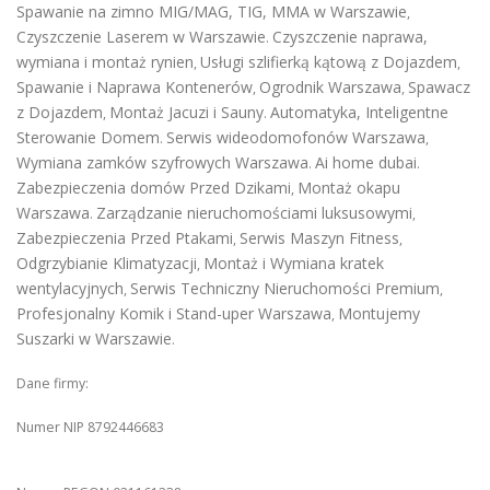
Spawanie na zimno MIG/MAG, TIG, MMA w Warszawie
,
Czyszczenie Laserem w Warszawie
Czyszczenie naprawa,
.
wymiana i montaż rynien
Usługi szlifierką kątową z Dojazdem
,
,
Spawanie i Naprawa Kontenerów
Ogrodnik Warszawa
Spawacz
,
,
z Dojazdem
Montaż Jacuzi i Sauny
Automatyka, Inteligentne
,
.
Sterowanie Domem
Serwis wideodomofonów Warszawa
.
,
Wymiana zamków szyfrowych Warszawa
Ai home dubai
.
.
Zabezpieczenia domów Przed Dzikami
Montaż okapu
,
Warszawa
Zarządzanie nieruchomościami luksusowymi
.
,
Zabezpieczenia Przed Ptakami
Serwis Maszyn Fitness
,
,
Odgrzybianie Klimatyzacji
Montaż i Wymiana kratek
,
wentylacyjnych
Serwis Techniczny Nieruchomości Premium
,
,
Profesjonalny Komik i Stand-uper Warszawa
Montujemy
,
Suszarki w Warszawie
.
Dane firmy:
Numer NIP 8792446683