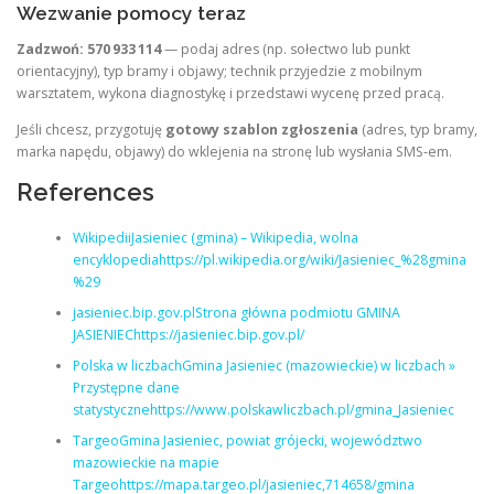
Wezwanie pomocy teraz
Zadzwoń: 570 933 114
— podaj adres (np. sołectwo lub punkt
orientacyjny), typ bramy i objawy; technik przyjedzie z mobilnym
warsztatem, wykona diagnostykę i przedstawi wycenę przed pracą.
Jeśli chcesz, przygotuję
gotowy szablon zgłoszenia
(adres, typ bramy,
marka napędu, objawy) do wklejenia na stronę lub wysłania SMS‑em.
References
WikipediiJasieniec (gmina) – Wikipedia, wolna
encyklopediahttps://pl.wikipedia.org/wiki/Jasieniec_%28gmina
%29
jasieniec.bip.gov.plStrona główna podmiotu GMINA
JASIENIEChttps://jasieniec.bip.gov.pl/
Polska w liczbachGmina Jasieniec (mazowieckie) w liczbach »
Przystępne dane
statystycznehttps://www.polskawliczbach.pl/gmina_Jasieniec
TargeoGmina Jasieniec, powiat grójecki, województwo
mazowieckie na mapie
Targeohttps://mapa.targeo.pl/jasieniec,714658/gmina