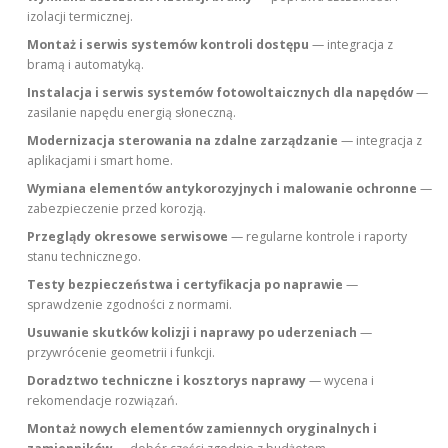
izolacji termicznej.
Montaż i serwis systemów kontroli dostępu
— integracja z
bramą i automatyką.
Instalacja i serwis systemów fotowoltaicznych dla napędów
—
zasilanie napędu energią słoneczną.
Modernizacja sterowania na zdalne zarządzanie
— integracja z
aplikacjami i smart home.
Wymiana elementów antykorozyjnych i malowanie ochronne
—
zabezpieczenie przed korozją.
Przeglądy okresowe serwisowe
— regularne kontrole i raporty
stanu technicznego.
Testy bezpieczeństwa i certyfikacja po naprawie
—
sprawdzenie zgodności z normami.
Usuwanie skutków kolizji i naprawy po uderzeniach
—
przywrócenie geometrii i funkcji.
Doradztwo techniczne i kosztorys naprawy
— wycena i
rekomendacje rozwiązań.
Montaż nowych elementów zamiennych oryginalnych i