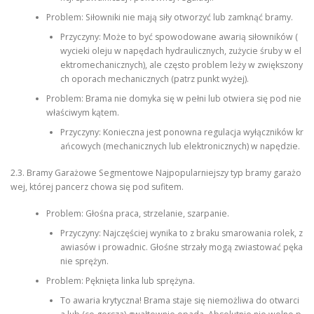
Problem: Siłowniki nie mają siły otworzyć lub zamknąć bramy.
Przyczyny: Może to być spowodowane awarią siłowników (
wycieki oleju w napędach hydraulicznych, zużycie śruby w el
ektromechanicznych), ale często problem leży w zwiększony
ch oporach mechanicznych (patrz punkt wyżej).
Problem: Brama nie domyka się w pełni lub otwiera się pod nie
właściwym kątem.
Przyczyny: Konieczna jest ponowna regulacja wyłączników kr
ańcowych (mechanicznych lub elektronicznych) w napędzie.
2.3. Bramy Garażowe Segmentowe Najpopularniejszy typ bramy garażo
wej, której pancerz chowa się pod sufitem.
Problem: Głośna praca, strzelanie, szarpanie.
Przyczyny: Najczęściej wynika to z braku smarowania rolek, z
awiasów i prowadnic. Głośne strzały mogą zwiastować pęka
nie sprężyn.
Problem: Pęknięta linka lub sprężyna.
To awaria krytyczna! Brama staje się niemożliwa do otwarci