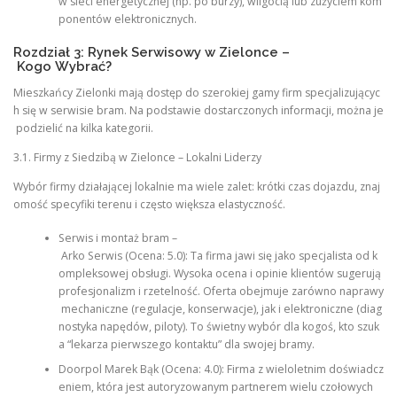
w sieci energetycznej (np. po burzy), wilgocią lub zużyciem kom
ponentów elektronicznych.
Rozdział 3: Rynek Serwisowy w Zielonce –
Kogo Wybrać?
Mieszkańcy Zielonki mają dostęp do szerokiej gamy firm specjalizującyc
h się w serwisie bram. Na podstawie dostarczonych informacji, można je
podzielić na kilka kategorii.
3.1. Firmy z Siedzibą w Zielonce – Lokalni Liderzy
Wybór firmy działającej lokalnie ma wiele zalet: krótki czas dojazdu, znaj
omość specyfiki terenu i często większa elastyczność.
Serwis i montaż bram –
Arko Serwis (Ocena: 5.0): Ta firma jawi się jako specjalista od k
ompleksowej obsługi. Wysoka ocena i opinie klientów sugerują
profesjonalizm i rzetelność. Oferta obejmuje zarówno naprawy
mechaniczne (regulacje, konserwacje), jak i elektroniczne (diag
nostyka napędów, piloty). To świetny wybór dla kogoś, kto szuk
a “lekarza pierwszego kontaktu” dla swojej bramy.
Doorpol Marek Bąk (Ocena: 4.0): Firma z wieloletnim doświadcz
eniem, która jest autoryzowanym partnerem wielu czołowych