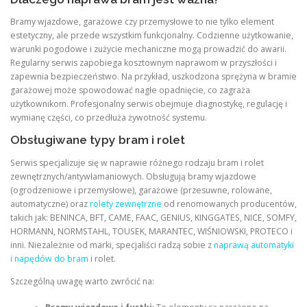
Bramy wjazdowe, garażowe czy przemysłowe to nie tylko element
estetyczny, ale przede wszystkim funkcjonalny. Codzienne użytkowanie,
warunki pogodowe i zużycie mechaniczne mogą prowadzić do awarii.
Regularny serwis zapobiega kosztownym naprawom w przyszłości i
zapewnia bezpieczeństwo. Na przykład, uszkodzona sprężyna w bramie
garażowej może spowodować nagłe opadnięcie, co zagraża
użytkownikom. Profesjonalny serwis obejmuje diagnostykę, regulację i
wymianę części, co przedłuża żywotność systemu.
Obsługiwane typy bram i rolet
Serwis specjalizuje się w naprawie różnego rodzaju bram i rolet
zewnętrznych/antywłamaniowych. Obsługują bramy wjazdowe
(ogrodzeniowe i przemysłowe), garażowe (przesuwne, rolowane,
automatyczne) oraz
rolety zewnętrzne
od renomowanych producentów,
takich jak: BENINCA, BFT, CAME, FAAC, GENIUS, KINGGATES, NICE, SOMFY,
HORMANN, NORMSTAHL, TOUSEK, MARANTEC, WIŚNIOWSKI, PROTECO i
inni. Niezależnie od marki, specjaliści radzą sobie z
naprawą automatyki
i napędów do bram
i rolet.
Szczególną uwagę warto zwrócić na: