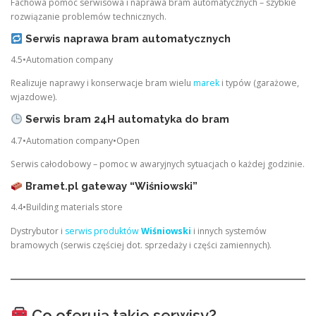
Fachowa pomoc serwisowa i naprawa bram automatycznych – szybkie
rozwiązanie problemów technicznych.
Serwis naprawa bram automatycznych
4.5•Automation company
Realizuje naprawy i konserwacje bram wielu
marek
i typów (garażowe,
wjazdowe).
Serwis bram 24H automatyka do bram
4.7•Automation company•Open
Serwis całodobowy – pomoc w awaryjnych sytuacjach o każdej godzinie.
Bramet.pl gateway “Wiśniowski”
4.4•Building materials store
Dystrybutor i
serwis produktów
Wiśniowski
i innych systemów
bramowych (serwis częściej dot. sprzedaży i części zamiennych).
Co oferują takie serwisy?