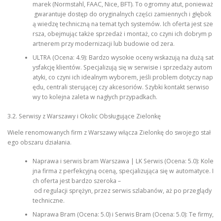
marek (Normstahl, FAAC, Nice, BFT). To ogromny atut, ponieważ
gwarantuje dostęp do oryginalnych części zamiennych i głębok
ą wiedzę techniczną na temat tych systemów. Ich oferta jest sze
rsza, obejmując także sprzedaż i montaż, co czyni ich dobrym p
artnerem przy modernizacji lub budowie od zera.
ULTRA (Ocena: 4.9): Bardzo wysokie oceny wskazują na dużą sat
ysfakcję klientów. Specjalizują się w serwisie i sprzedaży autom
atyki, co czyni ich idealnym wyborem, jeśli problem dotyczy nap
ędu, centrali sterującej czy akcesoriów. Szybki kontakt serwiso
wy to kolejna zaleta w nagłych przypadkach.
3.2. Serwisy z Warszawy i Okolic Obsługujące Zielonkę
Wiele renomowanych firm z Warszawy włącza Zielonkę do swojego stał
ego obszaru działania.
Naprawa i serwis bram Warszawa | LK Serwis (Ocena: 5.0): Kole
jna firma z perfekcyjną oceną, specjalizująca się w automatyce. I
ch oferta jest bardzo szeroka –
od regulacji sprężyn, przez serwis szlabanów, aż po przeglądy
techniczne.
Naprawa Bram (Ocena: 5.0) i Serwis Bram (Ocena: 5.0): Te firmy,