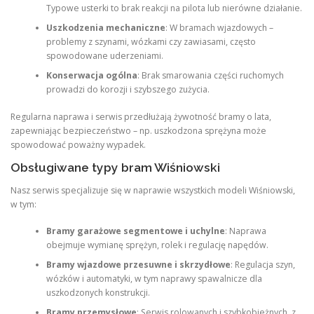
Typowe usterki to brak reakcji na pilota lub nierówne działanie.
Uszkodzenia mechaniczne
: W bramach wjazdowych –
problemy z szynami, wózkami czy zawiasami, często
spowodowane uderzeniami.
Konserwacja ogólna
: Brak smarowania części ruchomych
prowadzi do korozji i szybszego zużycia.
Regularna naprawa i serwis przedłużają żywotność bramy o lata,
zapewniając bezpieczeństwo – np. uszkodzona sprężyna może
spowodować poważny wypadek.
Obsługiwane typy bram Wiśniowski
Nasz serwis specjalizuje się w naprawie wszystkich modeli Wiśniowski,
w tym:
Bramy garażowe segmentowe i uchylne
: Naprawa
obejmuje wymianę sprężyn, rolek i regulację napędów.
Bramy wjazdowe przesuwne i skrzydłowe
: Regulacja szyn,
wózków i automatyki, w tym naprawy spawalnicze dla
uszkodzonych konstrukcji.
Bramy przemysłowe
: Serwis rolowanych i szybkobieżnych, z