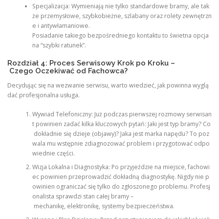
Specjalizacja: Wymieniają nie tylko standardowe bramy, ale tak
że przemysłowe, szybkobieżne, szlabany oraz rolety zewnętrzn
e i antywłamaniowe.
Posiadanie takiego bezpośredniego kontaktu to świetna opcja
na “szybki ratunek”.
Rozdział 4: Proces Serwisowy Krok po Kroku –
Czego Oczekiwać od Fachowca?
Decydując się na wezwanie serwisu, warto wiedzieć, jak powinna wyglą
dać profesjonalna usługa.
Wywiad Telefoniczny: Już podczas pierwszej rozmowy serwisan
t powinien zadać kilka kluczowych pytań: Jaki jest typ bramy? Co
dokładnie się dzieje (objawy)? Jaka jest marka napędu? To poz
wala mu wstępnie zdiagnozować problem i przygotować odpo
wiednie części.
Wizja Lokalna i Diagnostyka: Po przyjeździe na miejsce, fachowi
ec powinien przeprowadzić dokładną diagnostykę. Nigdy nie p
owinien ograniczać się tylko do zgłoszonego problemu. Profesj
onalista sprawdzi stan całej bramy –
mechanikę, elektronikę, systemy bezpieczeństwa.