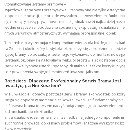
utomatyzowane systemy bramowe –
wjazdowe, garażowe i przemysłowe. Stanowią one nie tylko estetyczne
dopełnienie posesji, ale przede wszystkim kluczowy element funkcjonal
ny, chroniący naszą prywatność i mienie. Jednak nawet najbardziej nieza
wodne urządzenia, poddawane codziennej eksploatacji i działaniu zmie
nnych warunków atmosferycznych, wymagają profesjonalnej opieki.
Ten artykuł to wyczerpujące kompendium wiedzy dla każdego mieszkań
ca Zielonki i okolic, który kiedykolwiek zmierzył się z problemem niedział
ającej bramy lub poszukuje rzetelnego wykonawcy do montażu nowego
systemu. Skupimy się na lokalnym rynku, przedstawiając dostępne opcje
serwisowe, typowe usterki i sposoby ich unikania, a także korzyści płyną
ce z powierzenia swojego bezpieczeństwa specjalistom.
Rozdział 1: Dlaczego Profesjonalny Serwis Bramy Jest I
nwestycją, a Nie Kosztem?
Wielu właścicieli domów postrzega serwis bramy jako wydatek, po który
sięga się dopiero w momencie całkowitej awarii. To fundamentalny błą
d. Sprawna brama to system naczyń połączonych, gdzie każdy element –
od mechaniki po elektronikę –
musi działać w idealnej harmonii. Zaniedbanie jednego komponentu ni
euchronnie prowadzi do kaskady problemów i znacznie wyższych koszt
ów w przyszłości.