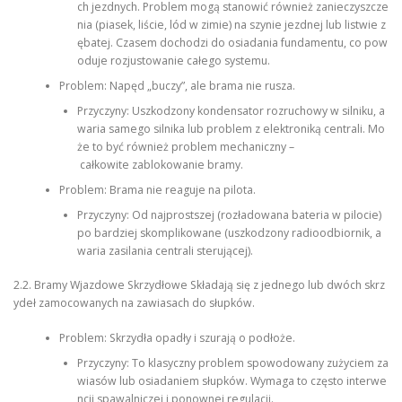
ch jezdnych. Problem mogą stanowić również zanieczyszcze
nia (piasek, liście, lód w zimie) na szynie jezdnej lub listwie z
ębatej. Czasem dochodzi do osiadania fundamentu, co pow
oduje rozjustowanie całego systemu.
Problem: Napęd „buczy”, ale brama nie rusza.
Przyczyny: Uszkodzony kondensator rozruchowy w silniku, a
waria samego silnika lub problem z elektroniką centrali. Mo
że to być również problem mechaniczny –
całkowite zablokowanie bramy.
Problem: Brama nie reaguje na pilota.
Przyczyny: Od najprostszej (rozładowana bateria w pilocie)
po bardziej skomplikowane (uszkodzony radioodbiornik, a
waria zasilania centrali sterującej).
2.2. Bramy Wjazdowe Skrzydłowe Składają się z jednego lub dwóch skrz
ydeł zamocowanych na zawiasach do słupków.
Problem: Skrzydła opadły i szurają o podłoże.
Przyczyny: To klasyczny problem spowodowany zużyciem za
wiasów lub osiadaniem słupków. Wymaga to często interwe
ncji spawalniczej i ponownej regulacji.