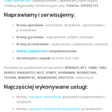
rolety zewnętrzne
i antywłamaniowe. Zapewniamy szybki dojazd,
rzetelną diagnostykę i konkurencyjne ceny.
Telefon: 570 933 114
Naprawiamy i serwisujemy:
Bramy wjazdowe
– przesuwne, skrzydłowe, ogrodzeniowe i
przemysłowe
Bramy garażowe
– segmentowe, uchylne, rolowane
Bramy przemysłowe
– segmentowe, szybkobieżne, rolowane
Rolety zewnętrzne
i antywłamaniowe
Automatyka i napędy
do bram oraz rolet
Pracujemy na urządzeniach producentów:
BENINCA, BFT, CAME, FAAC,
GENIUS, KINGGATES, NICE, SOMFY, HORMANN, NORMSTAHL,
TOUSEK, MARANTEC, WIŚNIOWSKI, PROTECO
i wielu innych.
Najczęściej wykonywane usługi:
Montaż,
naprawa i serwis bram
garażowych (segmentowych i
uchylnych)
Montaż,
naprawa i serwis bram wjazdowych
(przesuwnych i