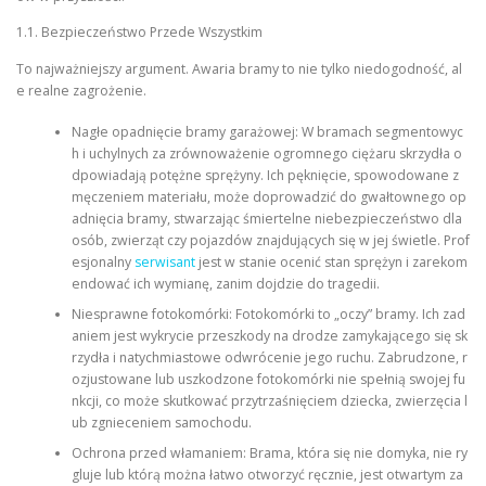
1.1. Bezpieczeństwo Przede Wszystkim
To najważniejszy argument. Awaria bramy to nie tylko niedogodność, al
e realne zagrożenie.
Nagłe opadnięcie bramy garażowej: W bramach segmentowyc
h i uchylnych za zrównoważenie ogromnego ciężaru skrzydła o
dpowiadają potężne sprężyny. Ich pęknięcie, spowodowane z
męczeniem materiału, może doprowadzić do gwałtownego op
adnięcia bramy, stwarzając śmiertelne niebezpieczeństwo dla
osób, zwierząt czy pojazdów znajdujących się w jej świetle. Prof
esjonalny
serwisant
jest w stanie ocenić stan sprężyn i zarekom
endować ich wymianę, zanim dojdzie do tragedii.
Niesprawne fotokomórki: Fotokomórki to „oczy” bramy. Ich zad
aniem jest wykrycie przeszkody na drodze zamykającego się sk
rzydła i natychmiastowe odwrócenie jego ruchu. Zabrudzone, r
ozjustowane lub uszkodzone fotokomórki nie spełnią swojej fu
nkcji, co może skutkować przytrzaśnięciem dziecka, zwierzęcia l
ub zgnieceniem samochodu.
Ochrona przed włamaniem: Brama, która się nie domyka, nie ry
gluje lub którą można łatwo otworzyć ręcznie, jest otwartym za