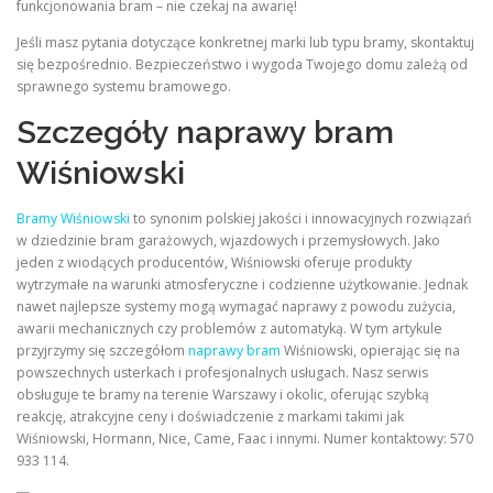
funkcjonowania bram – nie czekaj na awarię!
Jeśli masz pytania dotyczące konkretnej marki lub typu bramy, skontaktuj
się bezpośrednio. Bezpieczeństwo i wygoda Twojego domu zależą od
sprawnego systemu bramowego.
Szczegóły naprawy bram
Wiśniowski
Bramy Wiśniowski
to synonim polskiej jakości i innowacyjnych rozwiązań
w dziedzinie bram garażowych, wjazdowych i przemysłowych. Jako
jeden z wiodących producentów, Wiśniowski oferuje produkty
wytrzymałe na warunki atmosferyczne i codzienne użytkowanie. Jednak
nawet najlepsze systemy mogą wymagać naprawy z powodu zużycia,
awarii mechanicznych czy problemów z automatyką. W tym artykule
przyjrzymy się szczegółom
naprawy bram
Wiśniowski, opierając się na
powszechnych usterkach i profesjonalnych usługach. Nasz serwis
obsługuje te bramy na terenie Warszawy i okolic, oferując szybką
reakcję, atrakcyjne ceny i doświadczenie z markami takimi jak
Wiśniowski, Hormann, Nice, Came, Faac i innymi. Numer kontaktowy: 570
933 114.