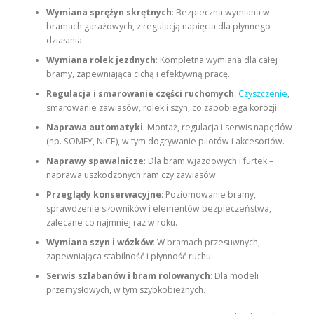
Wymiana sprężyn skrętnych
: Bezpieczna wymiana w
bramach garażowych, z regulacją napięcia dla płynnego
działania.
Wymiana rolek jezdnych
: Kompletna wymiana dla całej
bramy, zapewniająca cichą i efektywną pracę.
Regulacja i smarowanie części ruchomych
:
Czyszczenie
,
smarowanie zawiasów, rolek i szyn, co zapobiega korozji.
Naprawa automatyki
: Montaż, regulacja i serwis napędów
(np. SOMFY, NICE), w tym dogrywanie pilotów i akcesoriów.
Naprawy spawalnicze
: Dla bram wjazdowych i furtek –
naprawa uszkodzonych ram czy zawiasów.
Przeglądy konserwacyjne
: Poziomowanie bramy,
sprawdzenie siłowników i elementów bezpieczeństwa,
zalecane co najmniej raz w roku.
Wymiana szyn i wózków
: W bramach przesuwnych,
zapewniająca stabilność i płynność ruchu.
Serwis szlabanów i bram rolowanych
: Dla modeli
przemysłowych, w tym szybkobieżnych.