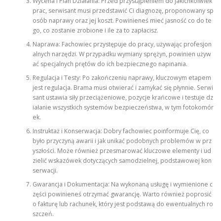
Wycena i Plan Działania: Przed przystąpieniem do jakichkolwiek
prac, serwisant musi przedstawić Ci diagnozę, proponowany sp
osób naprawy oraz jej koszt. Powinieneś mieć jasność co do te
go, co zostanie zrobione i ile za to zapłacisz.
Naprawa: Fachowiec przystępuje do pracy, używając profesjon
alnych narzędzi. W przypadku wymiany sprężyn, powinien używ
ać specjalnych prętów do ich bezpiecznego napinania.
Regulacja i Testy: Po zakończeniu naprawy, kluczowym etapem
jest regulacja. Brama musi otwierać i zamykać się płynnie. Serwi
sant ustawia siły przeciążeniowe, pozycje krańcowe i testuje dz
iałanie wszystkich systemów bezpieczeństwa, w tym fotokomór
ek.
Instruktaż i Konserwacja: Dobry fachowiec poinformuje Cię, co
było przyczyną awarii i jak unikać podobnych problemów w prz
yszłości. Może również przesmarować kluczowe elementy i ud
zielić wskazówek dotyczących samodzielnej, podstawowej kon
serwacji.
Gwarancja i Dokumentacja: Na wykonaną usługę i wymienione c
zęści powinieneś otrzymać gwarancję. Warto również poprosić
o fakturę lub rachunek, który jest podstawą do ewentualnych ro
szczeń.