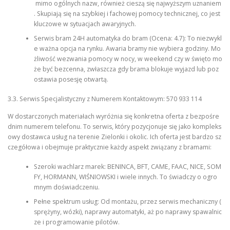
mimo ogólnych nazw, również cieszą się najwyższym uznaniem
. Skupiają się na szybkiej i fachowej pomocy technicznej, co jest
kluczowe w sytuacjach awaryjnych.
Serwis bram 24H automatyka do bram (Ocena: 4.7): To niezwykl
e ważna opcja na rynku. Awaria bramy nie wybiera godziny. Mo
żliwość wezwania pomocy w nocy, w weekend czy w święto mo
że być bezcenna, zwłaszcza gdy brama blokuje wyjazd lub poz
ostawia posesję otwartą.
3.3. Serwis Specjalistyczny z Numerem Kontaktowym: 570 933 114
W dostarczonych materiałach wyróżnia się konkretna oferta z bezpośre
dnim numerem telefonu. To serwis, który pozycjonuje się jako kompleks
owy dostawca usług na terenie Zielonki i okolic. Ich oferta jest bardzo sz
czegółowa i obejmuje praktycznie każdy aspekt związany z bramami:
Szeroki wachlarz marek: BENINCA, BFT, CAME, FAAC, NICE, SOM
FY, HORMANN, WIŚNIOWSKI i wiele innych. To świadczy o ogro
mnym doświadczeniu.
Pełne spektrum usług: Od montażu, przez serwis mechaniczny (
sprężyny, wózki), naprawy automatyki, aż po naprawy spawalnic
ze i programowanie pilotów.