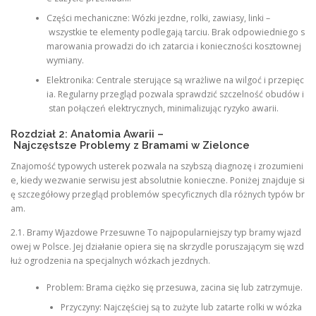
Części mechaniczne: Wózki jezdne, rolki, zawiasy, linki –
wszystkie te elementy podlegają tarciu. Brak odpowiedniego s
marowania prowadzi do ich zatarcia i konieczności kosztownej
wymiany.
Elektronika: Centrale sterujące są wrażliwe na wilgoć i przepięc
ia. Regularny przegląd pozwala sprawdzić szczelność obudów i
stan połączeń elektrycznych, minimalizując ryzyko awarii.
Rozdział 2: Anatomia Awarii –
Najczęstsze Problemy z Bramami w Zielonce
Znajomość typowych usterek pozwala na szybszą diagnozę i zrozumieni
e, kiedy wezwanie serwisu jest absolutnie konieczne. Poniżej znajduje si
ę szczegółowy przegląd problemów specyficznych dla różnych typów br
am.
2.1. Bramy Wjazdowe Przesuwne To najpopularniejszy typ bramy wjazd
owej w Polsce. Jej działanie opiera się na skrzydle poruszającym się wzd
łuż ogrodzenia na specjalnych wózkach jezdnych.
Problem: Brama ciężko się przesuwa, zacina się lub zatrzymuje.
Przyczyny: Najczęściej są to zużyte lub zatarte rolki w wózka