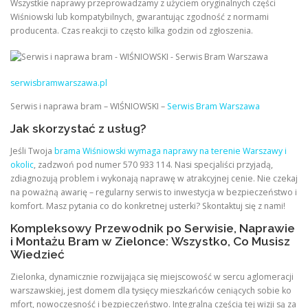
Wszystkie naprawy przeprowadzamy z użyciem oryginalnych części
Wiśniowski lub kompatybilnych, gwarantując zgodność z normami
producenta. Czas reakcji to często kilka godzin od zgłoszenia.
serwisbramwarszawa.pl
Serwis i naprawa bram – WIŚNIOWSKI –
Serwis Bram Warszawa
Jak skorzystać z usług?
Jeśli Twoja
brama Wiśniowski wymaga naprawy na terenie Warszawy i
okolic
, zadzwoń pod numer 570 933 114. Nasi specjaliści przyjadą,
zdiagnozują problem i wykonają naprawę w atrakcyjnej cenie. Nie czekaj
na poważną awarię – regularny serwis to inwestycja w bezpieczeństwo i
komfort. Masz pytania co do konkretnej usterki? Skontaktuj się z nami!
Kompleksowy Przewodnik po Serwisie, Naprawie
i Montażu Bram w Zielonce: Wszystko, Co Musisz
Wiedzieć
Zielonka, dynamicznie rozwijająca się miejscowość w sercu aglomeracji
warszawskiej, jest domem dla tysięcy mieszkańców ceniących sobie ko
mfort, nowoczesność i bezpieczeństwo. Integralną częścią tej wizji są za