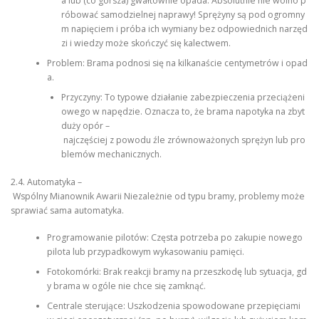
a lub (co gorsza) gwałtownie opada. Absolutnie nie wolno p
róbować samodzielnej naprawy! Sprężyny są pod ogromny
m napięciem i próba ich wymiany bez odpowiednich narzęd
zi i wiedzy może skończyć się kalectwem.
Problem: Brama podnosi się na kilkanaście centymetrów i opad
a.
Przyczyny: To typowe działanie zabezpieczenia przeciążeni
owego w napędzie. Oznacza to, że brama napotyka na zbyt
duży opór –
najczęściej z powodu źle zrównoważonych sprężyn lub pro
blemów mechanicznych.
2.4. Automatyka –
Wspólny Mianownik Awarii Niezależnie od typu bramy, problemy może
sprawiać sama automatyka.
Programowanie pilotów: Częsta potrzeba po zakupie nowego
pilota lub przypadkowym wykasowaniu pamięci.
Fotokomórki: Brak reakcji bramy na przeszkodę lub sytuacja, gd
y brama w ogóle nie chce się zamknąć.
Centrale sterujące: Uszkodzenia spowodowane przepięciami