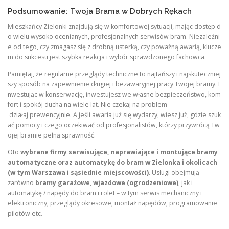
Podsumowanie: Twoja Brama w Dobrych Rękach
Mieszkańcy Zielonki znajdują się w komfortowej sytuacji, mając dostęp d
o wielu wysoko ocenianych, profesjonalnych serwisów bram. Niezależni
e od tego, czy zmagasz się z drobną usterką, czy poważną awarią, klucze
m do sukcesu jest szybka reakcja i wybór sprawdzonego fachowca.
Pamiętaj, że regularne przeglądy techniczne to najtańszy i najskuteczniej
szy sposób na zapewnienie długiej i bezawaryjnej pracy Twojej bramy. I
nwestując w konserwację, inwestujesz we własne bezpieczeństwo, kom
fort i spokój ducha na wiele lat. Nie czekaj na problem –
działaj prewencyjnie. A jeśli awaria już się wydarzy, wiesz już, gdzie szuk
ać pomocy i czego oczekiwać od profesjonalistów, którzy przywrócą Tw
ojej bramie pełną sprawność.
Oto
wybrane firmy serwisujące, naprawiające i montujące bramy
automatyczne oraz automatykę do bram w Zielonka i okolicach
(w tym Warszawa i sąsiednie miejscowości)
. Usługi obejmują
zarówno
bramy garażowe
,
wjazdowe (ogrodzeniowe)
, jak i
automatykę / napędy do bram i rolet – w tym serwis mechaniczny i
elektroniczny, przeglądy okresowe, montaż napędów, programowanie
pilotów etc.