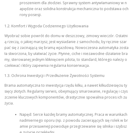
proszeniem dla złodziei. Sprawny system antywłamaniowy w n
apędzie oraz solidna konstrukcja mechaniczna to podstawa och
rony posesji.
1.2. Komfort i Wygoda Codziennego Użytkowania
Wyobraź sobie powrót do domu w deszczowy, zimowy wieczór. Ostatni
ą rzeczą, o jakiej marzysz, jest wysiadanie z samochodu, by ręcznie szar
pać się z zacinającą się bramą wjazdową. Nowoczesna automatyka zosta
ła stworzona, by ułatwiać życie. Płynne, ciche i niezawodne działanie bra
my, sterowanej jednym kliknięciem pilota, to standard, którego należy o
czekiwać i który zapewnia regularna konserwacja.
1.3. Ochrona Inwestycji i Przedłużenie Żywotności Systemu
Brama automatyczna to inwestycja rzędu kilku, a nawet kilkudziesięciu ty
sięcy złotych. Regularny serwis, obejmujący smarowanie, regulację i czys
zczenie kluczowych komponentów, drastycznie spowalnia proces ich zu
życia.
Napęd: Serce każdej bramy automatycznej. Praca w warunkach
nadmiernego oporu (np. z powodu zacierających się rolek w br
amie przesuwnej) powoduje przegrzewanie się silnika i szybsz
e zużycie przekładni.