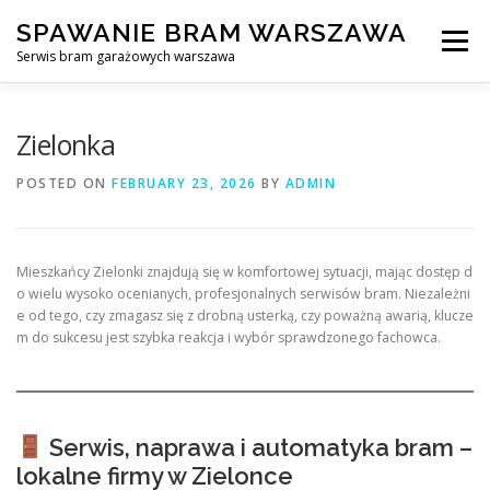
Skip
SPAWANIE BRAM WARSZAWA
to
Menu
content
Serwis bram garażowych warszawa
SPAWANIE BRAM GARAŻOWYCH I OGRODZEŃ WARSZAWA
Zielonka
POSTED ON
FEBRUARY 23, 2026
BY
ADMIN
AWARYJNE OTWIERANIE BRAM
BLOG
KONTAKT
Mieszkańcy Zielonki znajdują się w komfortowej sytuacji, mając dostęp d
o wielu wysoko ocenianych, profesjonalnych serwisów bram. Niezależni
e od tego, czy zmagasz się z drobną usterką, czy poważną awarią, klucze
m do sukcesu jest szybka reakcja i wybór sprawdzonego fachowca.
Serwis, naprawa i automatyka bram –
lokalne firmy w Zielonce