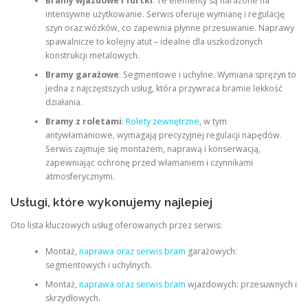
Bramy wjazdowe i furtki
: Te elementy są narażone na
intensywne użytkowanie. Serwis oferuje wymianę i regulację
szyn oraz wózków, co zapewnia płynne przesuwanie. Naprawy
spawalnicze to kolejny atut – idealne dla uszkodzonych
konstrukcji metalowych.
Bramy garażowe
: Segmentowe i uchylne. Wymiana sprężyn to
jedna z najczęstszych usług, która przywraca bramie lekkość
działania.
Bramy z roletami
:
Rolety zewnętrzne
, w tym
antywłamaniowe, wymagają precyzyjnej regulacji napędów.
Serwis zajmuje się montażem, naprawą i konserwacją,
zapewniając ochronę przed włamaniem i czynnikami
atmosferycznymi.
Usługi, które wykonujemy najlepiej
Oto lista kluczowych usług oferowanych przez serwis:
Montaż,
naprawa oraz serwis bram
garażowych:
segmentowych i uchylnych.
Montaż,
naprawa oraz serwis bram
wjazdowych: przesuwnych i
skrzydłowych.