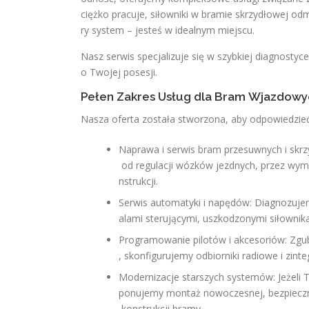
ciężko pracuje, siłowniki w bramie skrzydłowej o
ry system – jesteś w idealnym miejscu.
Nasz serwis specjalizuje się w szybkiej diagnosty
o Twojej posesji.
Pełen Zakres Usług dla Bram Wjazdowy
Nasza oferta została stworzona, aby odpowiedzie
Naprawa i serwis bram przesuwnych i skr
od regulacji wózków jezdnych, przez wym
nstrukcji.
Serwis automatyki i napędów: Diagnozuje
alami sterującymi, uszkodzonymi siłowni
Programowanie pilotów i akcesoriów: Zgu
, skonfigurujemy odbiorniki radiowe i zi
Modernizacje starszych systemów: Jeżeli T
ponujemy montaż nowoczesnej, bezpieczniej
konstrukcji bramy.