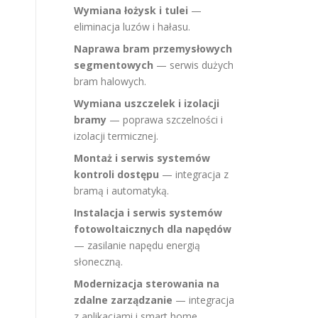
Wymiana łożysk i tulei
—
eliminacja luzów i hałasu.
Naprawa bram przemysłowych
segmentowych
— serwis dużych
bram halowych.
Wymiana uszczelek i izolacji
bramy
— poprawa szczelności i
izolacji termicznej.
Montaż i serwis systemów
kontroli dostępu
— integracja z
bramą i automatyką.
Instalacja i serwis systemów
fotowoltaicznych dla napędów
— zasilanie napędu energią
słoneczną.
Modernizacja sterowania na
zdalne zarządzanie
— integracja
z aplikacjami i smart home.