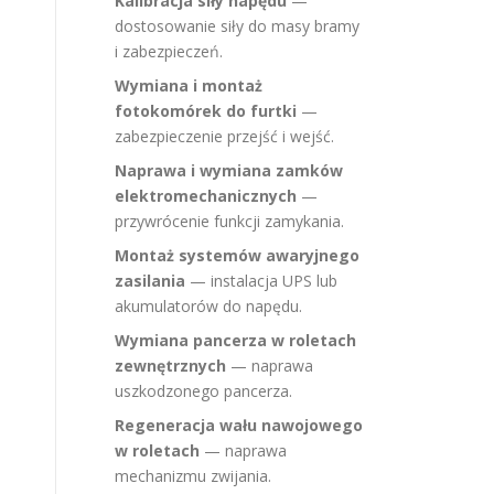
Kalibracja siły napędu
—
dostosowanie siły do masy bramy
i zabezpieczeń.
Wymiana i montaż
fotokomórek do furtki
—
zabezpieczenie przejść i wejść.
Naprawa i wymiana zamków
elektromechanicznych
—
przywrócenie funkcji zamykania.
Montaż systemów awaryjnego
zasilania
— instalacja UPS lub
akumulatorów do napędu.
Wymiana pancerza w roletach
zewnętrznych
— naprawa
uszkodzonego pancerza.
Regeneracja wału nawojowego
w roletach
— naprawa
mechanizmu zwijania.