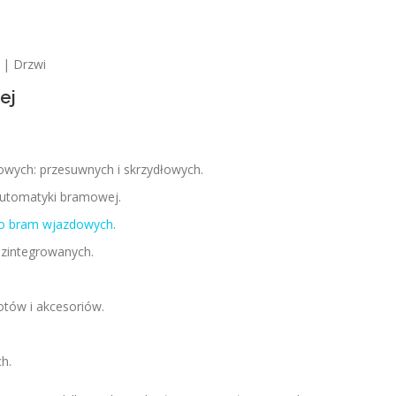
 | Drzwi
ej
wych: przesuwnych i skrzydłowych.
utomatyki bramowej.
do bram wjazdowych
.
 zintegrowanych.
otów i akcesoriów.
h.