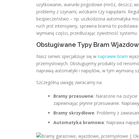
użytkowanie, warunki pogodowe (mróz, deszcz, wia
problemy z szynami, wózkami czy napędami. Regu
bezpieczeństwo – np. uszkodzona automatyka może
ruch jest intensywny, sprawna brama to podstawa k
wymianę części, przedłużając żywotność systemu.
Obsługiwane Typy Bram Wjazdo
Nasz serwis specjalizuje się w
naprawie bram
wjazd
przemysłowych. Obsługujemy produkty od renomowa
naprawą automatyki i napędów, w tym wymianą szy
Szczególną uwagę zwracamy na:
Bramy przesuwne
: Narażone na zużycie 
zapewniając płynne przesuwanie. Naprawy 
Bramy skrzydłowe
: Problemy z zawiasami
Automatyka bramowa
: Naprawa napędó