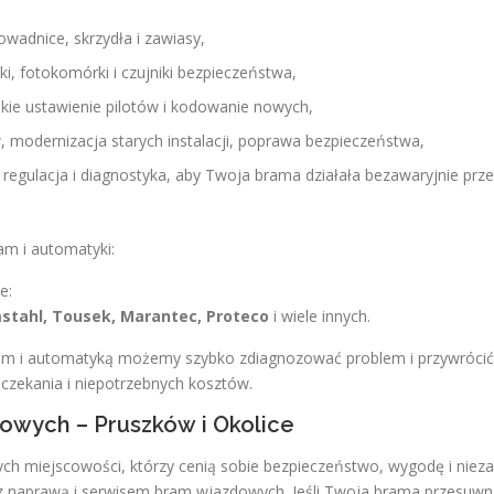
rowadnice, skrzydła i zawiasy,
lki, fotokomórki i czujniki bezpieczeństwa,
kie ustawienie pilotów i kodowanie nowych,
modernizacja starych instalacji, poprawa bezpieczeństwa,
regulacja i diagnostyka, aby Twoja brama działała bezawaryjnie prz
m i automatyki:
e:
mstahl, Tousek, Marantec, Proteco
i wiele innych.
ram i automatyką możemy szybko zdiagnozować problem i przywrócić
czekania i niepotrzebnych kosztów.
owych – Pruszków i Okolice
ch miejscowości, którzy cenią sobie bezpieczeństwo, wygodę i niez
z naprawą i serwisem bram wjazdowych. Jeśli Twoja brama przesuw