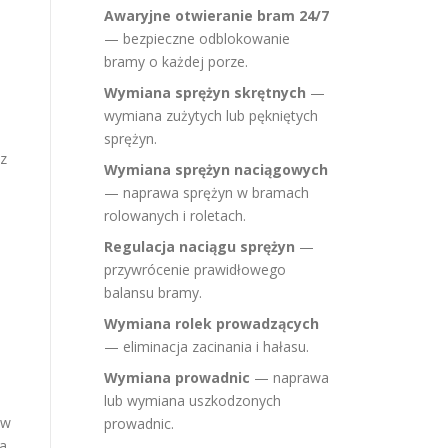
Awaryjne otwieranie bram 24/7
— bezpieczne odblokowanie
bramy o każdej porze.
Wymiana sprężyn skrętnych
—
wymiana zużytych lub pękniętych
sprężyn.
ez
Wymiana sprężyn naciągowych
— naprawa sprężyn w bramach
rolowanych i roletach.
Regulacja naciągu sprężyn
—
przywrócenie prawidłowego
balansu bramy.
Wymiana rolek prowadzących
— eliminacja zacinania i hałasu.
Wymiana prowadnic
— naprawa
lub wymiana uszkodzonych
aw
prowadnic.
na