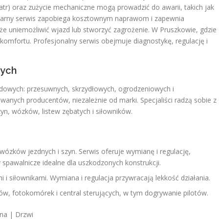
tr) oraz zużycie mechaniczne mogą prowadzić do awarii, takich jak
larny serwis zapobiega kosztownym naprawom i zapewnia
 uniemożliwić wjazd lub stworzyć zagrożenie. W Pruszkowie, gdzie
omfortu. Profesjonalny serwis obejmuje diagnostykę, regulację i
wych
owych: przesuwnych, skrzydłowych, ogrodzeniowych i
nych producentów, niezależnie od marki. Specjaliści radzą sobie z
n, wózków, listew zębatych i siłowników.
wózków jezdnych i szyn. Serwis oferuje wymianę i regulację,
spawalnicze idealne dla uszkodzonych konstrukcji.
 i siłownikami. Wymiana i regulacja przywracają lekkość działania.
w, fotokomórek i central sterujących, w tym dogrywanie pilotów.