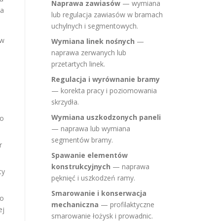
Naprawa zawiasów
— wymiana
ta
lub regulacja zawiasów w bramach
uchylnych i segmentowych.
tw
Wymiana linek nośnych
—
naprawa zerwanych lub
przetartych linek.
Regulacja i wyrównanie bramy
— korekta pracy i poziomowania
skrzydła.
Wymiana uszkodzonych paneli
ko
— naprawa lub wymiana
segmentów bramy.
r
Spawanie elementów
konstrukcyjnych
— naprawa
ty
pęknięć i uszkodzeń ramy.
Smarowanie i konserwacja
ro
mechaniczna
— profilaktyczne
ej
smarowanie łożysk i prowadnic.