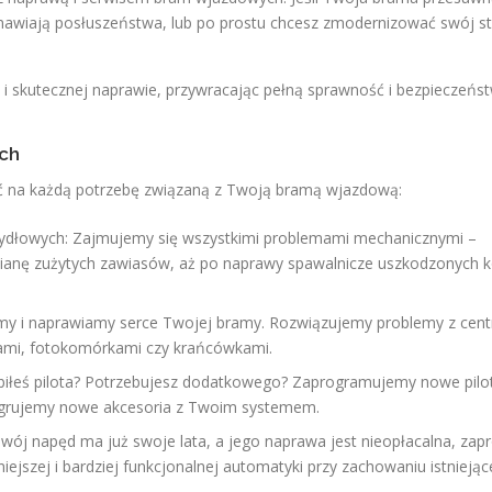
dmawiają posłuszeństwa, lub po prostu chcesz zmodernizować swój s
ce i skutecznej naprawie, przywracając pełną sprawność i bezpieczeńs
ch
ć na każdą potrzebę związaną z Twoją bramą wjazdową:
zydłowych: Zajmujemy się wszystkimi problemami mechanicznymi –
ianę zużytych zawiasów, aż po naprawy spawalnicze uszkodzonych 
my i naprawiamy serce Twojej bramy. Rozwiązujemy problemy z cent
kami, fotokomórkami czy krańcówkami.
biłeś pilota? Potrzebujesz dodatkowego? Zaprogramujemy nowe pilo
ntegrujemy nowe akcesoria z Twoim systemem.
wój napęd ma już swoje lata, a jego naprawa jest nieopłacalna, zap
szej i bardziej funkcjonalnej automatyki przy zachowaniu istniejąc