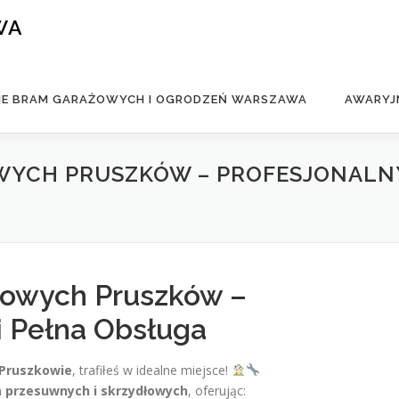
WA
IE BRAM GARAŻOWYCH I OGRODZEŃ WARSZAWA
AWARYJ
YCH PRUSZKÓW – PROFESJONALNY 
owych Pruszków –
i Pełna Obsługa
Pruszkowie
, trafiłeś w idealne miejsce!
m
przesuwnych i skrzydłowych
, oferując: