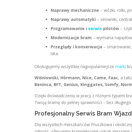
Naprawy mechaniczne
– wózki, rolki, p
Naprawy automatyki
– siłowniki, centra
Programowanie i
serwis
pilotów
– szyb
Modernizacje bram
– wymiana napędów, 
Przeglądy i konserwacja
– smarowanie, 
lata.
Obsługujemy wszystkie najpopularniejsze
marki
bra
Wiśniowski, Hörmann, Nice, Came, Faac
, a takż
Beninca, BFT, Genius, Kinggates, Somfy, Nor
Dzięki doświadczeniu w pracy z różnymi typami b
Twoją bramę do pełnej sprawności – bez długiego 
Profesjonalny Serwis Bram Wjazd
Dla wszystkich mieszkańców Pruszkowa i okoliczny
odność, oferujemy kompleksowe usługi związane 