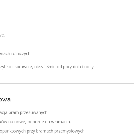
we.
enach rolniczych.
zybko i sprawnie, niezależnie od pory dnia i nocy.
nowa
acja bram przesuwanych.
mków na nowe, odporne na włamania.
lopunktowych przy bramach przemysłowych.