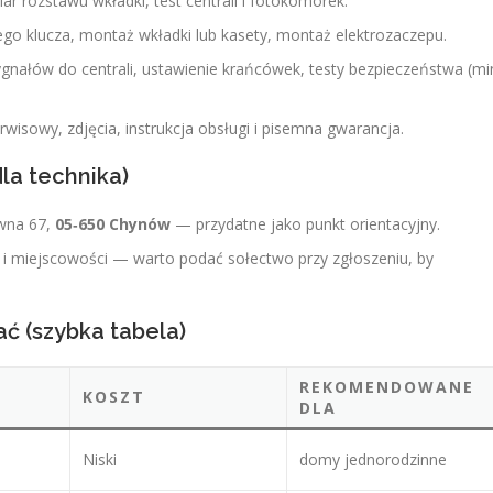
r rozstawu wkładki, test centrali i fotokomórek.
o klucza, montaż wkładki lub kasety, montaż elektrozaczepu.
nałów do centrali, ustawienie krańcówek, testy bezpieczeństwa (mi
wisowy, zdjęcia, instrukcja obsługi i pisemna gwarancja.
dla technika)
wna 67,
05‑650 Chynów
— przydatne jako punkt orientacyjny.
 i miejscowości — warto podać sołectwo przy zgłoszeniu, by
ć (szybka tabela)
REKOMENDOWANE
KOSZT
DLA
Niski
domy jednorodzinne