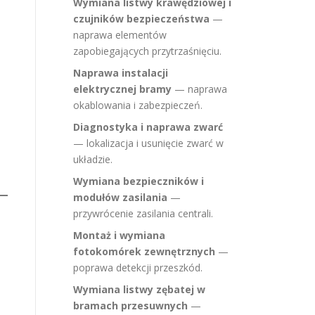
Wymiana listwy krawędziowej i
czujników bezpieczeństwa
—
naprawa elementów
zapobiegających przytrzaśnięciu.
Naprawa instalacji
elektrycznej bramy
— naprawa
okablowania i zabezpieczeń.
Diagnostyka i naprawa zwarć
— lokalizacja i usunięcie zwarć w
układzie.
Wymiana bezpieczników i
modułów zasilania
—
przywrócenie zasilania centrali.
Montaż i wymiana
fotokomórek zewnętrznych
—
poprawa detekcji przeszkód.
Wymiana listwy zębatej w
bramach przesuwnych
—