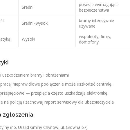
posesje wymagające
Średni
bezpieczeństwa
ość
bramy intensywnie
Średni–wysoki
używane
wspólnoty, firmy,
matyką
Wysoki
domofony
tyki
 uszkodzeniem bramy i obrażeniami.
d pracą; nieprawidłowe podłączenie może uszkodzić centralę.
rzepięciowe — przepięcia często uszkadzają elektronikę.
nie na policję i zachowaj raport serwisowy dla ubezpieczyciela.
a zgłoszenia
acyjny (np. Urząd Gminy Chynów, ul. Główna 67).