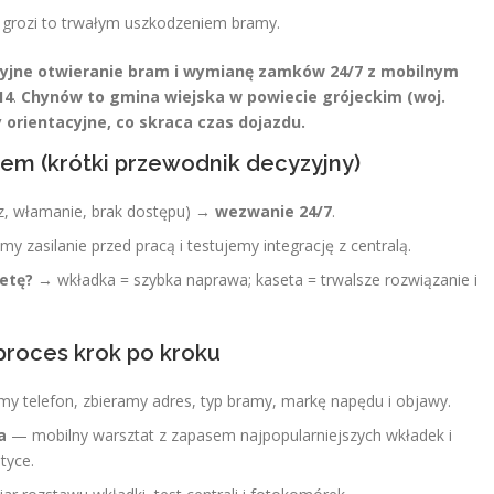
 grozi to trwałym uszkodzeniem bramy.
jne otwieranie bram i wymianę zamków 24/7 z mobilnym
14
.
Chynów to gmina wiejska w powiecie grójeckim (woj.
orientacyjne, co skraca czas dojazdu.
em (krótki przewodnik decyzyjny)
z, włamanie, brak dostępu) →
wezwanie 24/7
.
 zasilanie przed pracą i testujemy integrację z centralą.
setę?
→ wkładka = szybka naprawa; kaseta = trwalsze rozwiązanie i
proces krok po kroku
y telefon, zbieramy adres, typ bramy, markę napędu i objawy.
a
— mobilny warsztat z zapasem najpopularniejszych wkładek i
tyce.