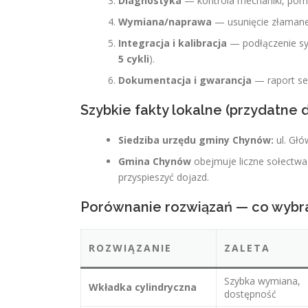
Diagnostyka
— kontrola mechaniki, pomia
Wymiana/naprawa
— usunięcie złamaneg
Integracja i kalibracja
— podłączenie syg
5 cykli
).
Dokumentacja i gwarancja
— raport ser
Szybkie fakty lokalne (przydatne 
Siedziba urzędu gminy Chynów:
ul. Głó
Gmina Chynów
obejmuje liczne sołectwa
przyspieszyć dojazd.
Porównanie rozwiązań — co wybra
ROZWIĄZANIE
ZALETA
Szybka wymiana,
Wkładka cylindryczna
dostępność