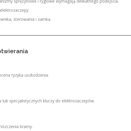
nizmy sprężynowe i ryglowe wymagają delikatnego podejścia.
 elektrozaczepy.
ownika, sterowania i zamka.
twierania
ocena ryzyka uszkodzenia.
ub specjalistycznych kluczy do elektrozaczepów.
iszczenia bramy.