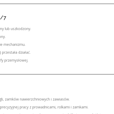
4/7
ny lub uszkodzony.
ony.
ie mechanizmu.
) przestała działać.
efy przemysłowej.
li, zamków nawierzchniowych i zawiasów.
recyzyjnej pracy z prowadnicami, rolkami i zamkami.