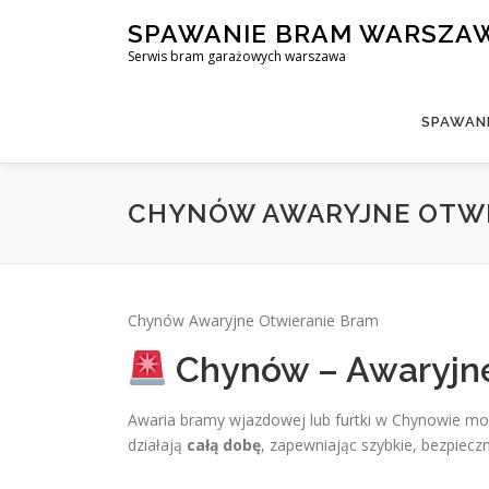
Skip
SPAWANIE BRAM WARSZA
to
Serwis bram garażowych warszawa
content
SPAWAN
CHYNÓW AWARYJNE OTWI
Chynów Awaryjne Otwieranie Bram
Chynów – Awaryjne
Awaria bramy wjazdowej lub furtki w Chynowie mo
działają
całą dobę
, zapewniając szybkie, bezpiecz