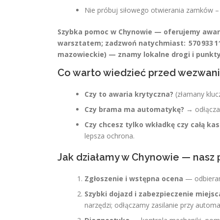
Nie próbuj siłowego otwierania zamków –
Szybka pomoc w Chynowie — oferujemy awary
warsztatem; zadzwoń natychmiast:
570 933 1
mazowieckie) — znamy lokalne drogi i punkty 
Co warto wiedzieć przed wezwani
Czy to awaria krytyczna?
(złamany kluc
Czy brama ma automatykę?
→ odłączamy
Czy chcesz tylko wkładkę czy całą ka
lepsza ochrona.
Jak działamy w Chynowie — nasz 
Zgłoszenie i wstępna ocena
— odbieram
Szybki dojazd i zabezpieczenie miejsc
narzędzi; odłączamy zasilanie przy automa