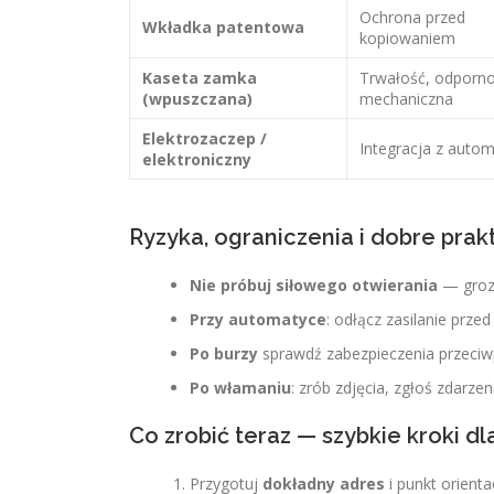
Ochrona przed
Wkładka patentowa
kopiowaniem
Kaseta zamka
Trwałość, odporn
(wpuszczana)
mechaniczna
Elektrozaczep /
Integracja z auto
elektroniczny
Ryzyka, ograniczenia i dobre prak
Nie próbuj siłowego otwierania
— grozi
Przy automatyce
: odłącz zasilanie prze
Po burzy
sprawdź zabezpieczenia przeciwp
Po włamaniu
: zrób zdjęcia, zgłoś zdarze
Co zrobić teraz — szybkie kroki dl
Przygotuj
dokładny adres
i punkt orient