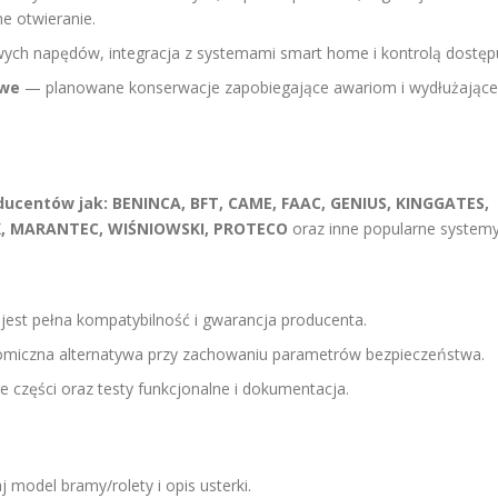
e otwieranie.
ych napędów, integracja z systemami smart home i kontrolą dostęp
owe
— planowane konserwacje zapobiegające awariom i wydłużające
ducentów jak:
BENINCA, BFT, CAME, FAAC, GENIUS, KINGGATES,
, MARANTEC, WIŚNIOWSKI, PROTECO
oraz inne popularne systemy
est pełna kompatybilność i gwarancja producenta.
miczna alternatywa przy zachowaniu parametrów bezpieczeństwa.
 części oraz testy funkcjonalne i dokumentacja.
 model bramy/rolety i opis usterki.