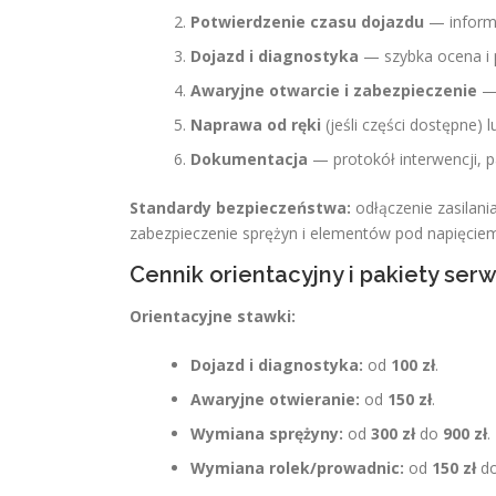
Potwierdzenie czasu dojazdu
— informa
Dojazd i diagnostyka
— szybka ocena i 
Awaryjne otwarcie i zabezpieczenie
— 
Naprawa od ręki
(jeśli części dostępne)
Dokumentacja
— protokół interwencji, 
Standardy bezpieczeństwa:
odłączenie zasilani
zabezpieczenie sprężyn i elementów pod napięciem
Cennik orientacyjny i pakiety ser
Orientacyjne stawki:
Dojazd i diagnostyka:
od
100 zł
.
Awaryjne otwieranie:
od
150 zł
.
Wymiana sprężyny:
od
300 zł
do
900 zł
.
Wymiana rolek/prowadnic:
od
150 zł
d