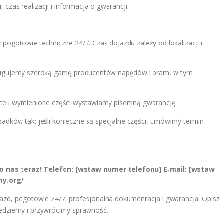
 czas realizacji i informacja o gwarancji.
ogotowie techniczne 24/7. Czas dojazdu zależy od lokalizacji i
gujemy szeroką gamę producentów napędów i bram, w tym
e i wymienione części wystawiamy pisemną gwarancję.
adków tak; jeśli konieczne są specjalne części, umówimy termin
 nas teraz!
Telefon:
[wstaw numer telefonu]
E‑mail:
[wstaw
my.org/
jazd, pogotowie 24/7, profesjonalna dokumentacja i gwarancja. Opis
jedziemy i przywrócimy sprawność.