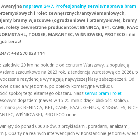
 – Awaryjna
naprawa 24/7. Profesjonalny serwis/naprawa bram
przemysłowych i rolet zewnętrznych/antywłamaniowych,
gujemy bramy wjazdowe (ogrodzeniowe i przemysłowe), bramy
, rolety zewnętrzne producentów: BENINCA, BFT, CAME, FAAC
 NORMSTAHL, TOUSEK, MARANTEC, WIŚNIOWSKI, PROTECO i nie
już teraz!
4/7: +48 570 933 114
e zaledwie 20 km na południe od centrum Warszawy, z populacją
w (dane szacunkowe na 2023 rok, z tendencją wzrostową do 2026), t
 nowoczesne rezydencje wymagają najwyższej klasy zabezpieczeń. Od
nowe osiedla w Jeziornie, po obiekty komercyjne wzdłuż ul.
ócić spokój tego elitarnego obszaru. Nasz
serwis bram i rolet
resowym dojazdem (nawet w 15-25 minut dzięki bliskości stolicy).
ąc marki jak BENINCA, BFT, CAME, FAAC, GENIUS, KINGGATES, NICE
TEC, WIŚNIOWSKI, PROTECO i inne.
winięty do ponad 6000 słów, z przykładami, poradami, analizami,
i). Oparty na realnych interwencjach w Konstancinie-Jeziornie, wied