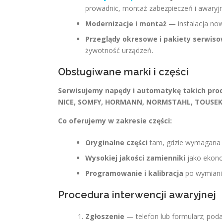
prowadnic, montaż zabezpieczeń i awaryjn
Modernizacje i montaż
— instalacja now
Przeglądy okresowe i pakiety serwis
żywotność urządzeń.
Obsługiwane marki i części
Serwisujemy napędy i automatykę takich pro
NICE, SOMFY, HORMANN, NORMSTAHL, TOUSEK
Co oferujemy w zakresie części:
Oryginalne części
tam, gdzie wymagana j
Wysokiej jakości zamienniki
jako ekono
Programowanie i kalibracja
po wymianie
Procedura interwencji awaryjnej
Zgłoszenie
— telefon lub formularz; podaj