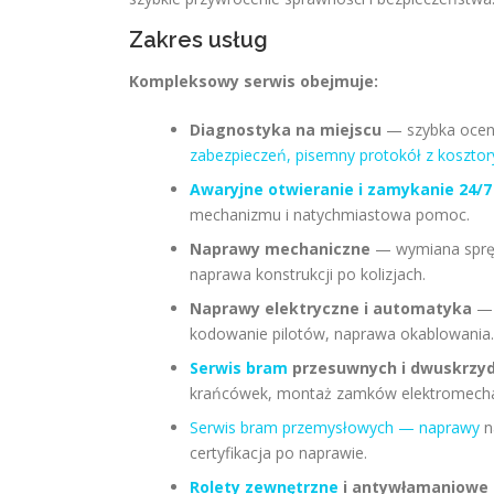
Zakres usług
Kompleksowy serwis obejmuje:
Diagnostyka na miejscu
— szybka ocen
zabezpieczeń, pisemny protokół z koszto
Awaryjne otwieranie i zamykanie 24/7
mechanizmu i natychmiastowa pomoc.
Naprawy mechaniczne
— wymiana spręży
naprawa konstrukcji po kolizjach.
Naprawy elektryczne i automatyka
kodowanie pilotów, naprawa okablowania.
Serwis bram
przesuwnych i dwuskrzy
krańcówek, montaż zamków elektromecha
Serwis bram przemysłowych — naprawy
n
certyfikacja po naprawie.
Rolety zewnętrzne
i antywłamaniowe