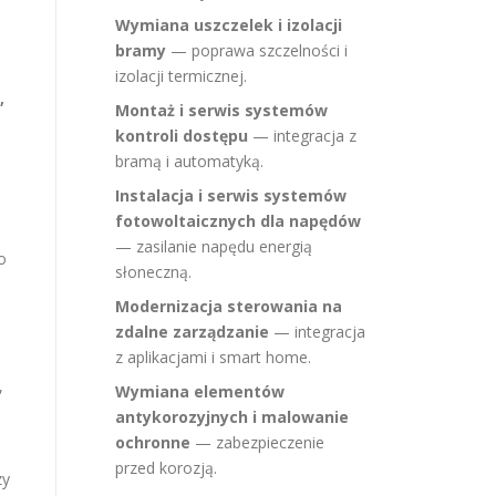
Wymiana uszczelek i izolacji
bramy
— poprawa szczelności i
izolacji termicznej.
,
Montaż i serwis systemów
kontroli dostępu
— integracja z
bramą i automatyką.
Instalacja i serwis systemów
fotowoltaicznych dla napędów
— zasilanie napędu energią
o
słoneczną.
Modernizacja sterowania na
zdalne zarządzanie
— integracja
z aplikacjami i smart home.
,
Wymiana elementów
antykorozyjnych i malowanie
ochronne
— zabezpieczenie
przed korozją.
zy