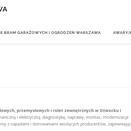
WA
IE BRAM GARAŻOWYCH I OGRODZEŃ WARSZAWA
AWARYJ
dowych, przemysłowych i rolet zewnętrznych w Otwocku i
iczną i elektryczną: diagnostykę, naprawy, montaż, modernizacje
emy z napędami i sterowaniami wiodących producentów, zapewniają
.