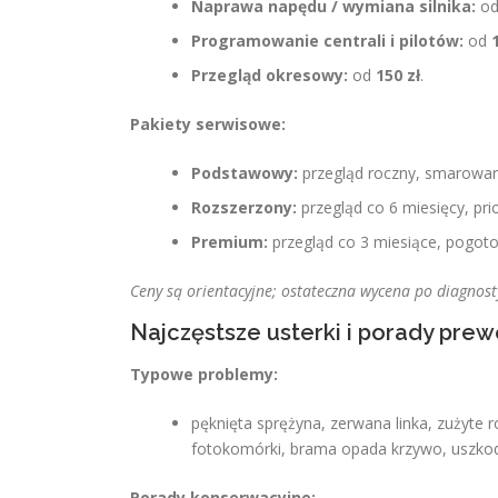
Naprawa napędu / wymiana silnika:
o
Programowanie centrali i pilotów:
od
Przegląd okresowy:
od
150 zł
.
Pakiety serwisowe:
Podstawowy:
przegląd roczny, smarowani
Rozszerzony:
przegląd co 6 miesięcy, pri
Premium:
przegląd co 3 miesiące, pogotow
Ceny są orientacyjne; ostateczna wycena po diagnost
Najczęstsze usterki i porady pre
Typowe problemy:
pęknięta sprężyna, zerwana linka, zużyte r
fotokomórki, brama opada krzywo, uszkodz
Porady konserwacyjne: