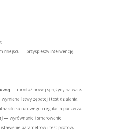
n;
 miejscu — przyspieszy interwencję.
owej
— montaż nowej sprężyny na wale.
wymiana listwy zębatej i test działania.
ż silnika rurowego i regulacja pancerza.
ej
— wyrównanie i smarowanie.
stawienie parametrów i test pilotów.