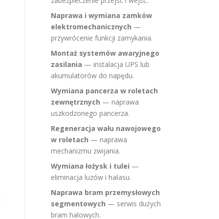
zabezpieczenie przejść i wejść.
Naprawa i wymiana zamków
elektromechanicznych
—
przywrócenie funkcji zamykania.
Montaż systemów awaryjnego
zasilania
— instalacja UPS lub
akumulatorów do napędu.
Wymiana pancerza w roletach
zewnętrznych
— naprawa
uszkodzonego pancerza.
Regeneracja wału nawojowego
w roletach
— naprawa
mechanizmu zwijania.
Wymiana łożysk i tulei
—
eliminacja luzów i hałasu.
Naprawa bram przemysłowych
z
segmentowych
— serwis dużych
bram halowych.