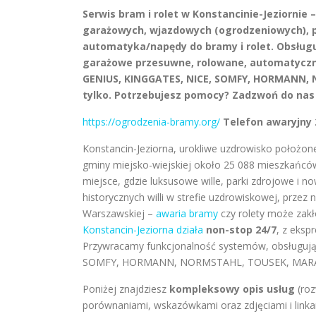
Serwis bram i rolet w Konstancinie-Jeziornie
garażowych, wjazdowych (ogrodzeniowych), 
automatyka/napędy do bramy i rolet. Obsłu
garażowe przesuwne, rolowane, automatyczne
GENIUS, KINGGATES, NICE, SOMFY, HORMANN,
tylko. Potrzebujesz pomocy? Zadzwoń do nas 
https://ogrodzenia-bramy.org/
Telefon awaryjny 2
Konstancin-Jeziorna, urokliwe uzdrowisko położon
gminy miejsko-wiejskiej około 25 088 mieszkańcó
miejsce, gdzie luksusowe wille, parki zdrojowe i
historycznych willi w strefie uzdrowiskowej, przez 
Warszawskiej –
awaria bramy
czy rolety może zakł
Konstancin-Jeziorna działa
non-stop 24/7
, z eksp
Przywracamy funkcjonalność systemów, obsługuj
SOMFY, HORMANN, NORMSTAHL, TOUSEK, MARAN
Poniżej znajdziesz
kompleksowy opis usług
(roz
porównaniami, wskazówkami oraz zdjęciami i linkam