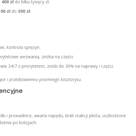
d
400 zł
do kilku tysięcy zł.
100 zł
do
300 zł
.
e, kontrola sprężyn.
orytetowe wezwania, zniżka na części.
ie 24/7 z priorytetem, zniżki do 30% na naprawy i części.
yce i przedstawieniu pisemnego kosztorysu.
wencyjne
olki i prowadnice, awaria napędu, brak reakcji pilota, uszkodzone
enia po kolizjach.