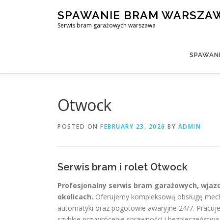
Skip
SPAWANIE BRAM WARSZA
to
Serwis bram garażowych warszawa
content
SPAWAN
Otwock
POSTED ON
FEBRUARY 23, 2026
BY
ADMIN
Serwis bram i rolet Otwock
Profesjonalny serwis bram garażowych, wjaz
okolicach.
Oferujemy kompleksową obsługę mechan
automatyki oraz pogotowie awaryjne 24/7. Pracuj
szybkie przywrócenie sprawności i bezpieczeństwa