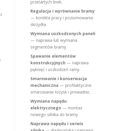
przetartych linek.
Regulacja i wyrównanie bramy
u.
— korekta pracy i poziomowania
skrzydła.
Wymiana uszkodzonych paneli
— naprawa lub wymiana
segmentów bramy.
Spawanie elementów
.
konstrukcyjnych
— naprawa
pęknięć i uszkodzeń ramy.
Smarowanie i konserwacja
mechaniczna
— profilaktyczne
smarowanie łożysk i prowadnic.
Wymiana napędu
elektrycznego
— montaż
nowego silnika do bramy.
Naprawa napędu i serwis
silnika
— diagnostyka i naprawa