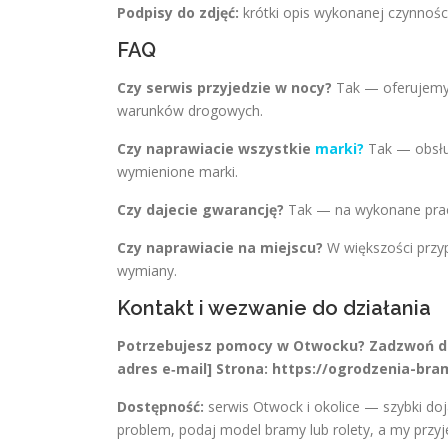
Podpisy do zdjęć:
krótki opis wykonanej czynności,
FAQ
Czy serwis przyjedzie w nocy?
Tak — oferujemy p
warunków drogowych.
Czy naprawiacie wszystkie
marki?
Tak — obsłu
wymienione marki.
Czy dajecie gwarancję?
Tak — na wykonane prac
Czy naprawiacie na miejscu?
W większości przyp
wymiany.
Kontakt i wezwanie do działania
Potrzebujesz pomocy w Otwocku? Zadzwoń do
adres e‑mail]
Strona:
https://ogrodzenia-bra
Dostępność:
serwis Otwock i okolice — szybki do
problem, podaj model bramy lub rolety, a my przy