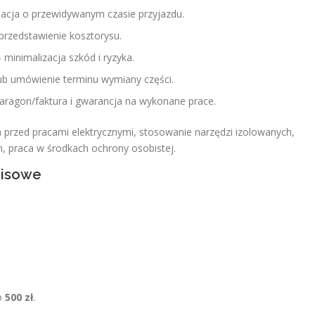
cja o przewidywanym czasie przyjazdu.
przedstawienie kosztorysu.
minimalizacja szkód i ryzyka.
 lub umówienie terminu wymiany części.
paragon/faktura i gwarancja na wykonane prace.
a przed pracami elektrycznymi, stosowanie narzędzi izolowanych,
, praca w środkach ochrony osobistej.
wisowe
o
500 zł
.