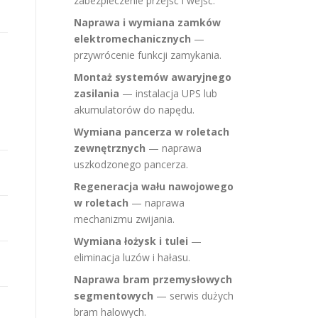
zabezpieczenie przejść i wejść.
Naprawa i wymiana zamków
elektromechanicznych
—
przywrócenie funkcji zamykania.
Montaż systemów awaryjnego
zasilania
— instalacja UPS lub
akumulatorów do napędu.
Wymiana pancerza w roletach
zewnętrznych
— naprawa
uszkodzonego pancerza.
Regeneracja wału nawojowego
w roletach
— naprawa
mechanizmu zwijania.
Wymiana łożysk i tulei
—
eliminacja luzów i hałasu.
Naprawa bram przemysłowych
segmentowych
— serwis dużych
bram halowych.