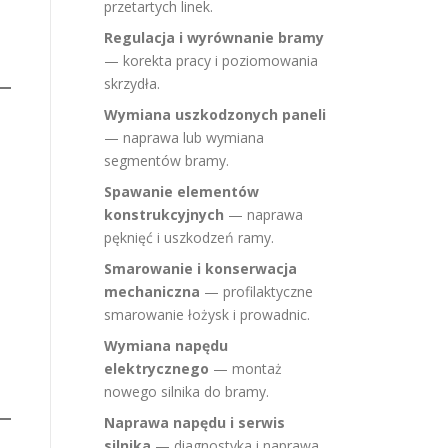
przetartych linek.
Regulacja i wyrównanie bramy
— korekta pracy i poziomowania
skrzydła.
Wymiana uszkodzonych paneli
— naprawa lub wymiana
segmentów bramy.
Spawanie elementów
konstrukcyjnych
— naprawa
pęknięć i uszkodzeń ramy.
Smarowanie i konserwacja
mechaniczna
— profilaktyczne
smarowanie łożysk i prowadnic.
Wymiana napędu
elektrycznego
— montaż
nowego silnika do bramy.
Naprawa napędu i serwis
silnika
— diagnostyka i naprawa