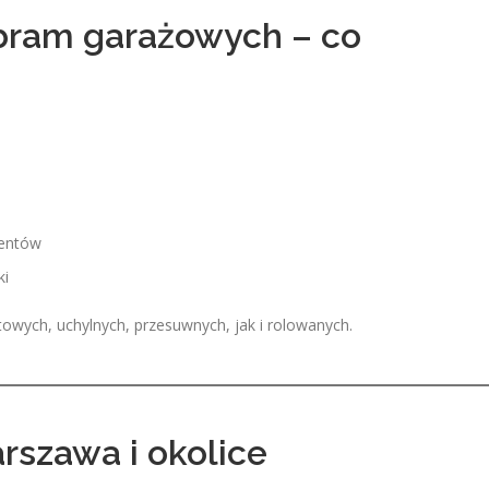
bram garażowych – co
mentów
ki
ych, uchylnych, przesuwnych, jak i rolowanych.
rszawa i okolice