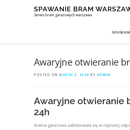
Skip
SPAWANIE BRAM WARSZA
to
Serwis bram garażowych warszawa
content
SPAWAN
Awaryjne otwieranie b
POSTED ON
MARCH 3, 2026
BY
ADMIN
Awaryjne otwieranie
24h
Brama garażowa zablokowała się w najmniej odpowi