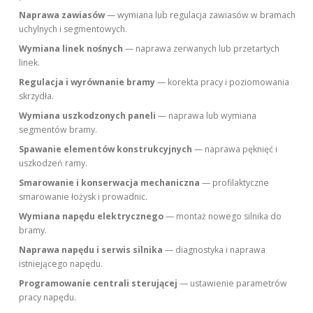
Naprawa zawiasów
— wymiana lub regulacja zawiasów w bramach
uchylnych i segmentowych.
Wymiana linek nośnych
— naprawa zerwanych lub przetartych
linek.
Regulacja i wyrównanie bramy
— korekta pracy i poziomowania
skrzydła.
Wymiana uszkodzonych paneli
— naprawa lub wymiana
segmentów bramy.
Spawanie elementów konstrukcyjnych
— naprawa pęknięć i
uszkodzeń ramy.
Smarowanie i konserwacja mechaniczna
— profilaktyczne
smarowanie łożysk i prowadnic.
Wymiana napędu elektrycznego
— montaż nowego silnika do
bramy.
Naprawa napędu i serwis silnika
— diagnostyka i naprawa
istniejącego napędu.
Programowanie centrali sterującej
— ustawienie parametrów
pracy napędu.