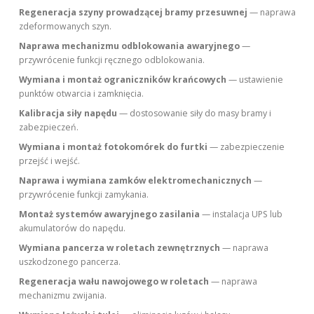
Regeneracja szyny prowadzącej bramy przesuwnej
— naprawa
zdeformowanych szyn.
Naprawa mechanizmu odblokowania awaryjnego
—
przywrócenie funkcji ręcznego odblokowania.
Wymiana i montaż ograniczników krańcowych
— ustawienie
punktów otwarcia i zamknięcia.
Kalibracja siły napędu
— dostosowanie siły do masy bramy i
zabezpieczeń.
Wymiana i montaż fotokomórek do furtki
— zabezpieczenie
przejść i wejść.
Naprawa i wymiana zamków elektromechanicznych
—
przywrócenie funkcji zamykania.
Montaż systemów awaryjnego zasilania
— instalacja UPS lub
akumulatorów do napędu.
Wymiana pancerza w roletach zewnętrznych
— naprawa
uszkodzonego pancerza.
Regeneracja wału nawojowego w roletach
— naprawa
mechanizmu zwijania.