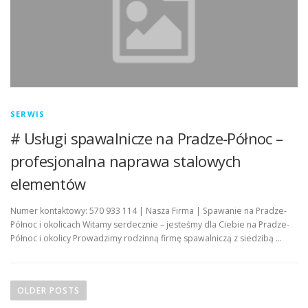
SERWIS
# Usługi spawalnicze na Pradze-Północ –
profesjonalna naprawa stalowych
elementów
Numer kontaktowy: 570 933 114 | Nasza Firma | Spawanie na Pradze-
Północ i okolicach Witamy serdecznie – jesteśmy dla Ciebie na Pradze-
Północ i okolicy Prowadzimy rodzinną firmę spawalniczą z siedzibą …
P
o
OLDER POSTS
s