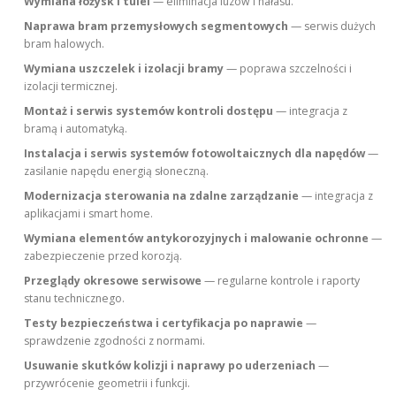
Wymiana łożysk i tulei
— eliminacja luzów i hałasu.
Naprawa bram przemysłowych segmentowych
— serwis dużych
bram halowych.
Wymiana uszczelek i izolacji bramy
— poprawa szczelności i
izolacji termicznej.
Montaż i serwis systemów kontroli dostępu
— integracja z
bramą i automatyką.
Instalacja i serwis systemów fotowoltaicznych dla napędów
—
zasilanie napędu energią słoneczną.
Modernizacja sterowania na zdalne zarządzanie
— integracja z
aplikacjami i smart home.
Wymiana elementów antykorozyjnych i malowanie ochronne
—
zabezpieczenie przed korozją.
Przeglądy okresowe serwisowe
— regularne kontrole i raporty
stanu technicznego.
Testy bezpieczeństwa i certyfikacja po naprawie
—
sprawdzenie zgodności z normami.
Usuwanie skutków kolizji i naprawy po uderzeniach
—
przywrócenie geometrii i funkcji.