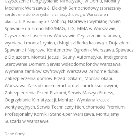
Czyszczenie i Odgrzybianie Klimatyzacji w Domu
Mobilny
,
Mechanik Warszawa & Elektryk Samochodowy
zapraszamy
serdecznie do skorzystania z naszych usług w Warszawie i
Mobilną Naprawę i wymianę rynien
okolicach. Posiadamy też
,
Spawanie na zimno MIG/MAG, TIG, MMA w Warszawie
,
Czyszczenie Laserem w Warszawie
Czyszczenie naprawa,
.
wymiana i montaż rynien
Usługi szlifierką kątową z Dojazdem
,
,
Spawanie i Naprawa Kontenerów
Ogrodnik Warszawa
Spawacz
,
,
z Dojazdem
Montaż Jacuzi i Sauny
Automatyka, Inteligentne
,
.
Sterowanie Domem
Serwis wideodomofonów Warszawa
.
,
Wymiana zamków szyfrowych Warszawa
Ai home dubai
.
.
Zabezpieczenia domów Przed Dzikami
Montaż okapu
,
Warszawa
Zarządzanie nieruchomościami luksusowymi
.
,
Zabezpieczenia Przed Ptakami
Serwis Maszyn Fitness
,
,
Odgrzybianie Klimatyzacji
Montaż i Wymiana kratek
,
wentylacyjnych
Serwis Techniczny Nieruchomości Premium
,
,
Profesjonalny Komik i Stand-uper Warszawa
Montujemy
,
Suszarki w Warszawie
.
Dane firmy: