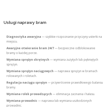
t
s
n
Usługi naprawy bram
a
v
i
Diagnostyka awaryjna
— szybkie rozpoznanie przyczyny usterki na
miejscu.
g
Awaryjne otwieranie bram 24/7
— bezpieczne odblokowanie
a
bramy o każdej porze.
t
Wymiana sprężyn skrętnych
— wymiana zużytych lub pękniętych
i
sprężyn.
o
Wymiana sprężyn naciągowych
— naprawa sprężyn w bramach
n
rolowanych i roletach.
Regulacja naciągu sprężyn
— przywrócenie prawidłowego balansu
bramy.
Wymiana rolek prowadzących
— eliminacja zacinania i hałasu.
Wymiana prowadnic
— naprawa lub wymiana uszkodzonych
prowadnic.