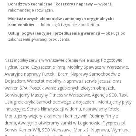
Doradztwo techniczne i kosztorys naprawy
— wycena i
rekomendacje rozwiązań.
Montaż nowych elementów zamiennych oryginalnych i
zamienników
— dobór części zgodnie z budżetem.
Usługi pogwarancyjne i przedłużenie gwarancji
— obsługa po
zakończeniu gwarancji producenta.
Pogotowie
Nasz mobilny serwis w Warszawie oferuje wiele usług:
Hydrauliczne
Czyszczenie Parą
Mobilny Spawacz w Warszawie
,
,
,
Awaryjne naprawy Furtek i Bram
Naprawy Samochodów z
,
Dojazdem
Warsztat mobilny
Naprawa i serwis jacuzzi oraz
,
,
wanien SPA
Poszukiwanie zgubionych złotych obrączek
,
,
Serwisujemy Maszyny Fitness w Warszawie
Agencja SEO
Taxi
,
,
,
Usługi elektryka samochodowego z dojazdem
,
Montujemy płyty
indukcyjne
Serwis klimatyzacji w domu
naprawiamy fotele
,
,
,
Montujemy wizjery z kamerą i kamery wifi
Robimy filmy z
,
drona
Awaryjnie otwieramy zamki w Legionowie
Flyxpress.pl
,
,
,
Serwis Kamer Wifi
SEO Warszawa
Montaż, Naprawa, Wymiana,
,
,