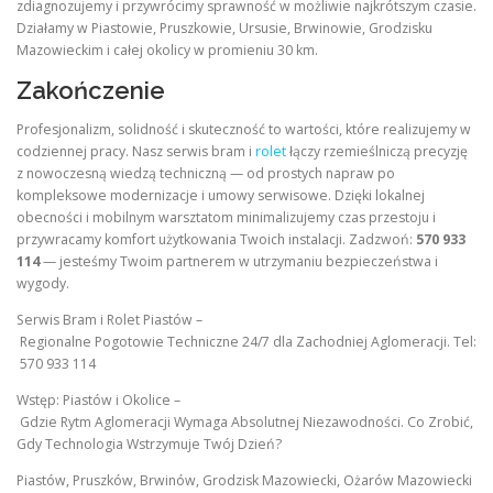
zdiagnozujemy i przywrócimy sprawność w możliwie najkrótszym czasie.
Działamy w Piastowie, Pruszkowie, Ursusie, Brwinowie, Grodzisku
Mazowieckim i całej okolicy w promieniu 30 km.
Zakończenie
Profesjonalizm, solidność i skuteczność to wartości, które realizujemy w
codziennej pracy. Nasz serwis bram i
rolet
łączy rzemieślniczą precyzję
z nowoczesną wiedzą techniczną — od prostych napraw po
kompleksowe modernizacje i umowy serwisowe. Dzięki lokalnej
obecności i mobilnym warsztatom minimalizujemy czas przestoju i
przywracamy komfort użytkowania Twoich instalacji. Zadzwoń:
570 933
114
— jesteśmy Twoim partnerem w utrzymaniu bezpieczeństwa i
wygody.
Serwis Bram i Rolet Piastów –
Regionalne Pogotowie Techniczne 24/7 dla Zachodniej Aglomeracji. Tel:
570 933 114
Wstęp: Piastów i Okolice –
Gdzie Rytm Aglomeracji Wymaga Absolutnej Niezawodności. Co Zrobić,
Gdy Technologia Wstrzymuje Twój Dzień?
Piastów, Pruszków, Brwinów, Grodzisk Mazowiecki, Ożarów Mazowiecki