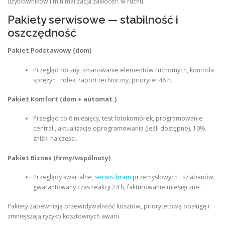
użytkowników i minimalizacja zakłóceń w ruchu.
Pakiety serwisowe — stabilność i
oszczędność
Pakiet Podstawowy (dom)
Przegląd roczny, smarowanie elementów ruchomych, kontrola
sprężyn i rolek, raport techniczny, priorytet 48 h.
Pakiet Komfort (dom + automat.)
Przegląd co 6 miesięcy, test fotokomórek, programowanie
centrali, aktualizacje oprogramowania (jeśli dostępne), 10%
zniżki na części.
Pakiet Biznes (firmy/wspólnoty)
Przeglądy kwartalne,
serwis bram
przemysłowych i szlabanów,
gwarantowany czas reakcji 24 h, fakturowanie miesięczne.
Pakiety zapewniają przewidywalność kosztów, priorytetową obsługę i
zmniejszają ryzyko kosztownych awarii.