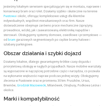
Jesteśmy lokalnym serwisem specjalizującym się w montażu, naprawie i
konserwacji bram oraz rolet. Działamy szybko i skutecznie na terenie
Piastowa
i okolic, oferując kompleksowe usługi dla klientów
indywidualnych, wspólnot mieszkaniowych oraz firm. Nasze
doświadczenie obejmuje zarówno prace mechaniczne (sprężyny,
prowadnice, wózki), jak i zaawansowaną elektronikę napędów i
sterowań. Obsługujemy systemy domowe, osiedlowe i przemysłowe —
od
bram
garażowych segmentowych po ciężkie bramy halowe i
szlabany parkingowe.
Obszar działania i szybki dojazd
Działamy lokalnie, dlatego gwarantujemy krótkie czasy dojazdu i
priorytetową obsługę w nagłych przypadkach. Nasze mobilne warsztaty
są wyposażone w najczęściej potrzebne części i narzędzia, co pozwala
na wykonanie większości napraw podczas jednej wizyty. Obsługujemy
zlecenia w Piastowie oraz w promieniu 30 km: Pruszków, Ursus,
Brwinów,
Grodzisk Mazowiecki
, Milanówek, Otrębusy, Podkowa Leśna i
okolice.
Marki i kompatybilność