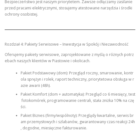
Bezpieczeństwo jest naszym priorytetem. Zawsze odłączamy zasilanie
przed pracami elektrycznymi, stosujemy atestowane narzędzia i środki
ochrony osobistej.
Rozdział 4: Pakiety Serwisowe – Inwestycja w Spokój i Niezawodność
Oferujemy pakiety serwisowe, zaprojektowane z myślą o różnych potrz
ebach naszych klientów w Piastowie i okolicach.
Pakiet Podstawowy (dom): Przegląd roczny, smarowanie, kontr
ola sprężyn i rolek, raport techniczny, priorytetowa obsługa w r
azie awarii (48h).
Pakiet Komfort (dom + automatyka): Przegląd co 6 miesięcy, test
fotokomórek, programowanie centrali, stała zniżka 10% na czę
ści.
Pakiet Biznes (firmy/wspólnoty): Przeglądy kwartalne, serwis br
am przemysłowych i szlabanów, gwarantowany czas reakcji 24h
, dogodne, miesięczne fakturowanie.