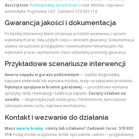
description:
Profesjonalny serwis bram
i rolet. Montaż, naprawa i
automatyka. Pogotowie 24/7. Zadzwoń 570 933 114.
Gwarancja jakości i dokumentacja
Po każdej interwencji klient otrzymuje protokół serwisowy z opisem
wykonanych prac, listą użytych części i okresem gwarancji. Dokumentacja
ułatwia zarządzanie przeglądami i ewentualnymi reklamacjami. Na
wykonane prace i wymienione części udzielamy pisemnej gwarancji.
Przykładowe scenariusze interwencji
Awaria napędu w garażu podziemnym
— szybka diagnostyka,
naprawa elektroniki lub wymiana modułu, testy i przekazanie protokołu.
Pęknięta sprężyna w bramie garażowej
— priorytetowa wymiana
sprężyny, testy równowagi i kalibracja napędu.
Zacięty szlaban na
osiedlu
— diagnostyka pętli indukcyjnej i fotokomórek, tymczasowe
zabezpieczenie ruchu, naprawa mechanizmu.
Kontakt i wezwanie do działania
Masz
awarię bramy
, rolety lub szlabanu? Zadzwoń teraz:
570 933
114
. Podaj model urządzenia, krótki opis usterki i adres — przyjedziemy,