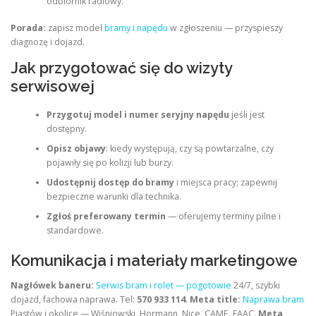
odbiornik radiowy.
Porada:
zapisz model
bramy i napędu
w zgłoszeniu — przyspieszy
diagnozę i dojazd.
Jak przygotować się do wizyty
serwisowej
Przygotuj model i numer seryjny napędu
jeśli jest
dostępny.
Opisz objawy
: kiedy występują, czy są powtarzalne, czy
pojawiły się po kolizji lub burzy.
Udostępnij dostęp do bramy
i miejsca pracy; zapewnij
bezpieczne warunki dla technika.
Zgłoś preferowany termin
— oferujemy terminy pilne i
standardowe.
Komunikacja i materiały marketingowe
Nagłówek baneru:
Serwis bram i rolet — pogotowie
24/7, szybki
dojazd, fachowa naprawa. Tel:
570 933 114
.
Meta title:
Naprawa bram
Piastów i okolice — Wiśniowski, Hormann, Nice, CAME, FAAC.
Meta