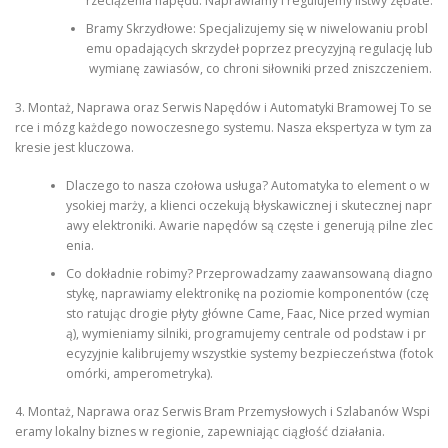
rzeciążenia napędu. Naprawiamy i regulujemy listwy zębate.
Bramy Skrzydłowe: Specjalizujemy się w niwelowaniu probl
emu opadających skrzydeł poprzez precyzyjną regulację lub
wymianę zawiasów, co chroni siłowniki przed zniszczeniem.
3. Montaż, Naprawa oraz Serwis Napędów i Automatyki Bramowej To se
rce i mózg każdego nowoczesnego systemu. Nasza ekspertyza w tym za
kresie jest kluczowa.
Dlaczego to nasza czołowa usługa? Automatyka to element o w
ysokiej marży, a klienci oczekują błyskawicznej i skutecznej napr
awy elektroniki. Awarie napędów są częste i generują pilne zlec
enia.
Co dokładnie robimy? Przeprowadzamy zaawansowaną diagno
stykę, naprawiamy elektronikę na poziomie komponentów (czę
sto ratując drogie płyty główne Came, Faac, Nice przed wymian
ą), wymieniamy silniki, programujemy centrale od podstaw i pr
ecyzyjnie kalibrujemy wszystkie systemy bezpieczeństwa (fotok
omórki, amperometryka).
4. Montaż, Naprawa oraz Serwis Bram Przemysłowych i Szlabanów Wspi
eramy lokalny biznes w regionie, zapewniając ciągłość działania.