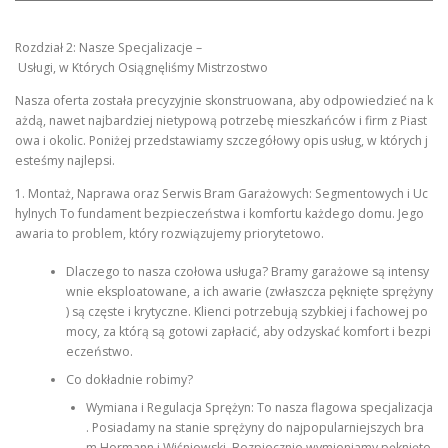
Rozdział 2: Nasze Specjalizacje –
Usługi, w Których Osiągnęliśmy Mistrzostwo
Nasza oferta została precyzyjnie skonstruowana, aby odpowiedzieć na k
ażdą, nawet najbardziej nietypową potrzebę mieszkańców i firm z Piast
owa i okolic. Poniżej przedstawiamy szczegółowy opis usług, w których j
esteśmy najlepsi.
1. Montaż, Naprawa oraz Serwis Bram Garażowych: Segmentowych i Uc
hylnych To fundament bezpieczeństwa i komfortu każdego domu. Jego
awaria to problem, który rozwiązujemy priorytetowo.
Dlaczego to nasza czołowa usługa? Bramy garażowe są intensy
wnie eksploatowane, a ich awarie (zwłaszcza pęknięte sprężyny
) są częste i krytyczne. Klienci potrzebują szybkiej i fachowej po
mocy, za którą są gotowi zapłacić, aby odzyskać komfort i bezpi
eczeństwo.
Co dokładnie robimy?
Wymiana i Regulacja Sprężyn: To nasza flagowa specjalizacja
. Posiadamy na stanie sprężyny do najpopularniejszych bra
m Hormann i Wiśniowski. Bezpiecznie wymieniamy pęknięte