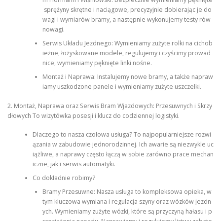
sprężyny skrętne i naciągowe, precyzyjnie dobierając je do
wagi i wymiarów bramy, a następnie wykonujemy testy rów
nowagi.
Serwis Układu Jezdnego: Wymieniamy zużyte rolki na cichob
ieżne, łożyskowane modele, regulujemy i czyścimy prowad
nice, wymieniamy pęknięte linki nośne.
Montaż i Naprawa: Instalujemy nowe bramy, a także napraw
iamy uszkodzone panele i wymieniamy zużyte uszczelki.
2. Montaż, Naprawa oraz Serwis Bram Wjazdowych: Przesuwnych i Skrzy
dłowych To wizytówka posesji i klucz do codziennej logistyki.
Dlaczego to nasza czołowa usługa? To najpopularniejsze rozwi
ązania w zabudowie jednorodzinnej. Ich awarie są niezwykle uc
iążliwe, a naprawy często łączą w sobie zarówno prace mechan
iczne, jak i serwis automatyki.
Co dokładnie robimy?
Bramy Przesuwne: Nasza usługa to kompleksowa opieka, w
tym kluczowa wymiana i regulacja szyny oraz wózków jezdn
ych. Wymieniamy zużyte wózki, które są przyczyną hałasu i p