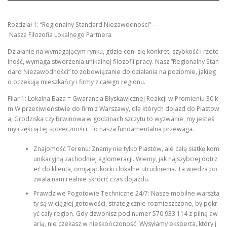
Rozdział 1: “Regionalny Standard Niezawodności” –
Nasza Filozofia Lokalnego Partnera
Działanie na wymagającym rynku, gdzie ceni się konkret, szybkość i rzete
lność, wymaga stworzenia unikalnej filozofii pracy. Nasz “Regionalny Stan
dard Niezawodności” to zobowiązanie do działania na poziomie, jakieg
o oczekują mieszkańcy i firmy z całego regionu.
Filar 1: Lokalna Baza = Gwarancja Błyskawicznej Reakcji w Promieniu 30 k
m W przeciwieństwie do firm z Warszawy, dla których dojazd do Piastow
a, Grodziska czy Brwinowa w godzinach szczytu to wyzwanie, my jesteś
my częścią tej społeczności. To nasza fundamentalna przewaga.
Znajomość Terenu: Znamy nie tylko Piastów, ale całą siatkę kom
unikacyjną zachodniej aglomeracji. Wiemy, jak najszybciej dotrz
eć do klienta, omijając korki i lokalne utrudnienia. Ta wiedza po
zwala nam realnie skrócić czas dojazdu.
Prawdziwe Pogotowie Techniczne 24/7: Nasze mobilne warszta
ty są w ciągłej gotowości, strategicznie rozmieszczone, by pokr
yć cały region. Gdy dzwonisz pod numer 570 933 114 z pilną aw
arią, nie czekasz w nieskończoność. Wysyłamy eksperta, który j