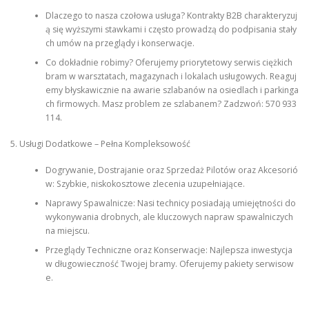
Dlaczego to nasza czołowa usługa? Kontrakty B2B charakteryzuj
ą się wyższymi stawkami i często prowadzą do podpisania stały
ch umów na przeglądy i konserwacje.
Co dokładnie robimy? Oferujemy priorytetowy serwis ciężkich
bram w warsztatach, magazynach i lokalach usługowych. Reaguj
emy błyskawicznie na awarie szlabanów na osiedlach i parkinga
ch firmowych. Masz problem ze szlabanem? Zadzwoń: 570 933
114.
5. Usługi Dodatkowe – Pełna Kompleksowość
Dogrywanie, Dostrajanie oraz Sprzedaż Pilotów oraz Akcesorió
w: Szybkie, niskokosztowe zlecenia uzupełniające.
Naprawy Spawalnicze: Nasi technicy posiadają umiejętności do
wykonywania drobnych, ale kluczowych napraw spawalniczych
na miejscu.
Przeglądy Techniczne oraz Konserwacje: Najlepsza inwestycja
w długowieczność Twojej bramy. Oferujemy pakiety serwisow
e.