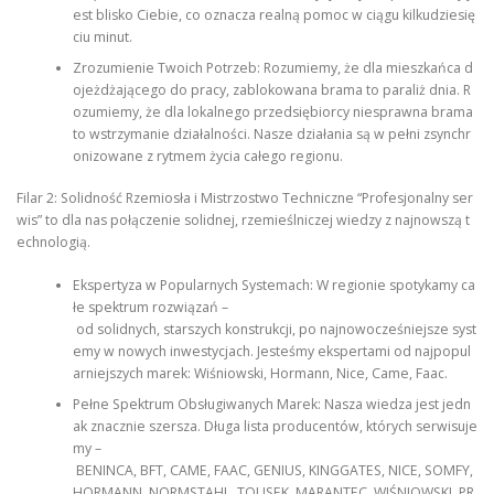
est blisko Ciebie, co oznacza realną pomoc w ciągu kilkudziesię
ciu minut.
Zrozumienie Twoich Potrzeb: Rozumiemy, że dla mieszkańca d
ojeżdżającego do pracy, zablokowana brama to paraliż dnia. R
ozumiemy, że dla lokalnego przedsiębiorcy niesprawna brama
to wstrzymanie działalności. Nasze działania są w pełni zsynchr
onizowane z rytmem życia całego regionu.
Filar 2: Solidność Rzemiosła i Mistrzostwo Techniczne “Profesjonalny ser
wis” to dla nas połączenie solidnej, rzemieślniczej wiedzy z najnowszą t
echnologią.
Ekspertyza w Popularnych Systemach: W regionie spotykamy ca
łe spektrum rozwiązań –
od solidnych, starszych konstrukcji, po najnowocześniejsze syst
emy w nowych inwestycjach. Jesteśmy ekspertami od najpopul
arniejszych marek: Wiśniowski, Hormann, Nice, Came, Faac.
Pełne Spektrum Obsługiwanych Marek: Nasza wiedza jest jedn
ak znacznie szersza. Długa lista producentów, których serwisuje
my –
BENINCA, BFT, CAME, FAAC, GENIUS, KINGGATES, NICE, SOMFY,
HORMANN, NORMSTAHL, TOUSEK, MARANTEC, WIŚNIOWSKI, PR