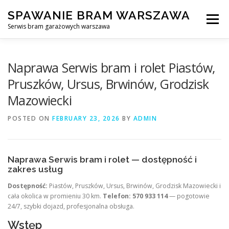
Skip
SPAWANIE BRAM WARSZAWA
to
Menu
content
Serwis bram garażowych warszawa
SPAWANIE BRAM GARAŻOWYCH I OGRODZEŃ WARSZAWA
Naprawa Serwis bram i rolet Piastów,
Pruszków, Ursus, Brwinów, Grodzisk
Mazowiecki
AWARYJNE OTWIERANIE BRAM
BLOG
KONTAKT
POSTED ON
FEBRUARY 23, 2026
BY
ADMIN
Naprawa Serwis bram i rolet — dostępność i
zakres usług
Dostępność:
Piastów, Pruszków, Ursus, Brwinów, Grodzisk Mazowiecki i
cała okolica w promieniu 30 km.
Telefon:
570 933 114
— pogotowie
24/7, szybki dojazd, profesjonalna obsługa.
Wstęp