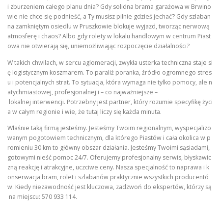
i zburzeniem całego planu dnia? Gdy solidna brama garażowa w Brwino
wie nie chce się podnieść, a Ty musisz pilnie gdzieś jechać? Gdy szlaban
na zamkniętym osiedlu w Pruszkowie blokuje wyjazd, tworząc nerwową
atmosferę i chaos? Albo gdy rolety w lokalu handlowym w centrum Piast
owa nie otwierają się, uniemożliwiając rozpoczęcie działalności?
W takich chwilach, w sercu aglomeracji, zwykła usterka techniczna staje si
ę logistycznym koszmarem. To paraliż poranka, źródło ogromnego stres
u i potencjalnych strat. To sytuacja, która wymaga nie tylko pomocy, ale n
atychmiastowej, profesjonalnej i – co najważniejsze –
lokalnej interwencji. Potrzebny jest partner, który rozumie specyfikę życi
a w całym regionie i wie, że tutaj liczy się każda minuta.
Właśnie taką firmą jesteśmy. Jesteśmy Twoim regionalnym, wyspecjalizo
wanym pogotowiem technicznym, dla którego Piastów i cała okolica w p
romieniu 30 km to główny obszar działania. Jesteśmy Twoimi sąsiadami,
gotowymi nieść pomoc 24/7. Oferujemy profesjonalny serwis, błyskawic
zną reakcję i atrakcyjne, uczciwe ceny. Nasza specjalność to naprawa i k
onserwacja bram, rolet i szlabanów praktycznie wszystkich producentó
w. Kiedy niezawodność jest kluczowa, zadzwoń do ekspertów, którzy są
na miejscu: 570 933 114.