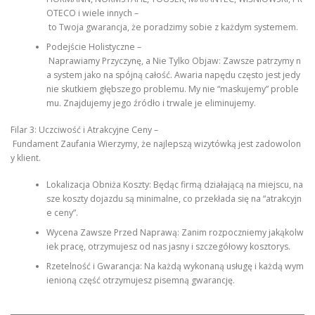
OTECO i wiele innych –
to Twoja gwarancja, że poradzimy sobie z każdym systemem.
Podejście Holistyczne –
Naprawiamy Przyczynę, a Nie Tylko Objaw: Zawsze patrzymy n
a system jako na spójną całość. Awaria napędu często jest jedy
nie skutkiem głębszego problemu. My nie “maskujemy” proble
mu. Znajdujemy jego źródło i trwale je eliminujemy.
Filar 3: Uczciwość i Atrakcyjne Ceny –
Fundament Zaufania Wierzymy, że najlepszą wizytówką jest zadowolon
y klient.
Lokalizacja Obniża Koszty: Będąc firmą działającą na miejscu, na
sze koszty dojazdu są minimalne, co przekłada się na “atrakcyjn
e ceny”.
Wycena Zawsze Przed Naprawą: Zanim rozpoczniemy jakąkolw
iek pracę, otrzymujesz od nas jasny i szczegółowy kosztorys.
Rzetelność i Gwarancja: Na każdą wykonaną usługę i każdą wym
ienioną część otrzymujesz pisemną gwarancję.