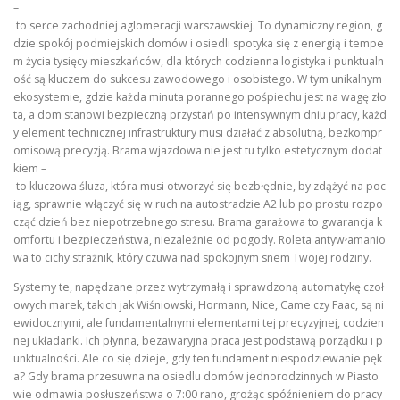
–
to serce zachodniej aglomeracji warszawskiej. To dynamiczny region, g
dzie spokój podmiejskich domów i osiedli spotyka się z energią i tempe
m życia tysięcy mieszkańców, dla których codzienna logistyka i punktualn
ość są kluczem do sukcesu zawodowego i osobistego. W tym unikalnym
ekosystemie, gdzie każda minuta porannego pośpiechu jest na wagę zło
ta, a dom stanowi bezpieczną przystań po intensywnym dniu pracy, każd
y element technicznej infrastruktury musi działać z absolutną, bezkompr
omisową precyzją. Brama wjazdowa nie jest tu tylko estetycznym dodat
kiem –
to kluczowa śluza, która musi otworzyć się bezbłędnie, by zdążyć na poc
iąg, sprawnie włączyć się w ruch na autostradzie A2 lub po prostu rozpo
cząć dzień bez niepotrzebnego stresu. Brama garażowa to gwarancja k
omfortu i bezpieczeństwa, niezależnie od pogody. Roleta antywłamanio
wa to cichy strażnik, który czuwa nad spokojnym snem Twojej rodziny.
Systemy te, napędzane przez wytrzymałą i sprawdzoną automatykę czoł
owych marek, takich jak Wiśniowski, Hormann, Nice, Came czy Faac, są ni
ewidocznymi, ale fundamentalnymi elementami tej precyzyjnej, codzien
nej układanki. Ich płynna, bezawaryjna praca jest podstawą porządku i p
unktualności. Ale co się dzieje, gdy ten fundament niespodziewanie pęk
a? Gdy brama przesuwna na osiedlu domów jednorodzinnych w Piasto
wie odmawia posłuszeństwa o 7:00 rano, grożąc spóźnieniem do pracy