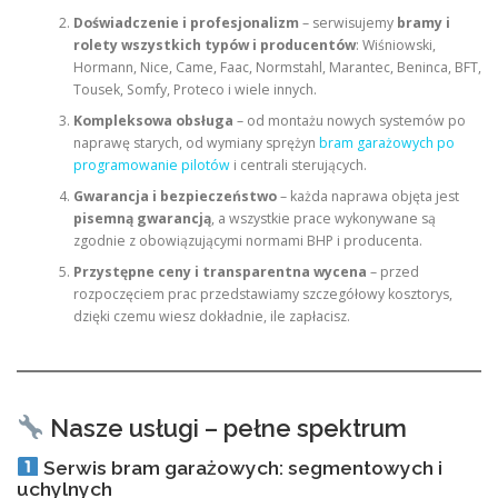
Doświadczenie i profesjonalizm
– serwisujemy
bramy i
rolety wszystkich typów i producentów
: Wiśniowski,
Hormann, Nice, Came, Faac, Normstahl, Marantec, Beninca, BFT,
Tousek, Somfy, Proteco i wiele innych.
Kompleksowa obsługa
– od montażu nowych systemów po
naprawę starych, od wymiany sprężyn
bram garażowych po
programowanie pilotów
i centrali sterujących.
Gwarancja i bezpieczeństwo
– każda naprawa objęta jest
pisemną gwarancją
, a wszystkie prace wykonywane są
zgodnie z obowiązującymi normami BHP i producenta.
Przystępne ceny i transparentna wycena
– przed
rozpoczęciem prac przedstawiamy szczegółowy kosztorys,
dzięki czemu wiesz dokładnie, ile zapłacisz.
Nasze usługi – pełne spektrum
Serwis bram garażowych: segmentowych i
uchylnych