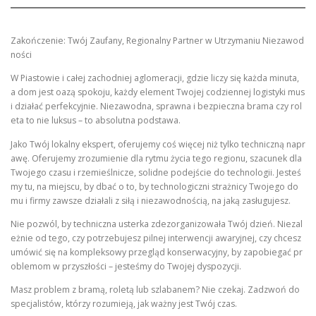
Zakończenie: Twój Zaufany, Regionalny Partner w Utrzymaniu Niezawod
ności
W Piastowie i całej zachodniej aglomeracji, gdzie liczy się każda minuta,
a dom jest oazą spokoju, każdy element Twojej codziennej logistyki mus
i działać perfekcyjnie. Niezawodna, sprawna i bezpieczna brama czy rol
eta to nie luksus – to absolutna podstawa.
Jako Twój lokalny ekspert, oferujemy coś więcej niż tylko techniczną napr
awę. Oferujemy zrozumienie dla rytmu życia tego regionu, szacunek dla
Twojego czasu i rzemieślnicze, solidne podejście do technologii. Jesteś
my tu, na miejscu, by dbać o to, by technologiczni strażnicy Twojego do
mu i firmy zawsze działali z siłą i niezawodnością, na jaką zasługujesz.
Nie pozwól, by techniczna usterka zdezorganizowała Twój dzień. Niezal
eżnie od tego, czy potrzebujesz pilnej interwencji awaryjnej, czy chcesz
umówić się na kompleksowy przegląd konserwacyjny, by zapobiegać pr
oblemom w przyszłości – jesteśmy do Twojej dyspozycji.
Masz problem z bramą, roletą lub szlabanem? Nie czekaj. Zadzwoń do
specjalistów, którzy rozumieją, jak ważny jest Twój czas.