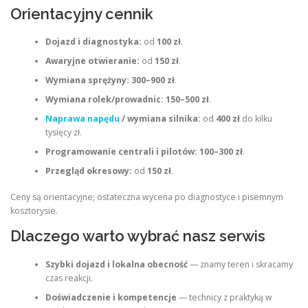
Orientacyjny cennik
Dojazd i diagnostyka:
od
100 zł
.
Awaryjne otwieranie:
od
150 zł
.
Wymiana sprężyny:
300–900 zł
.
Wymiana rolek/prowadnic:
150–500 zł
.
Naprawa napędu
/ wymiana silnika:
od
400 zł
do kilku
tysięcy zł.
Programowanie centrali i pilotów:
100–300 zł
.
Przegląd okresowy:
od
150 zł
.
Ceny są orientacyjne; ostateczna wycena po diagnostyce i pisemnym
kosztorysie.
Dlaczego warto wybrać nasz serwis
Szybki dojazd i lokalna obecność
— znamy teren i skracamy
czas reakcji.
Doświadczenie i kompetencje
— technicy z praktyką w