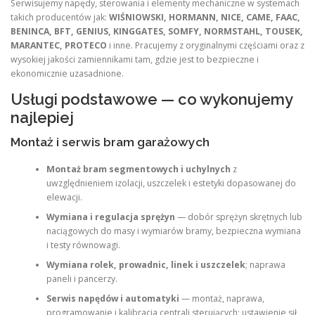
Serwisujemy napędy, sterowania i elementy mechaniczne w systemach
takich producentów jak:
WIŚNIOWSKI, HORMANN, NICE, CAME, FAAC,
BENINCA, BFT, GENIUS, KINGGATES, SOMFY, NORMSTAHL, TOUSEK,
MARANTEC, PROTECO
i inne. Pracujemy z oryginalnymi częściami oraz z
wysokiej jakości zamiennikami tam, gdzie jest to bezpieczne i
ekonomicznie uzasadnione.
Usługi podstawowe — co wykonujemy
najlepiej
Montaż i serwis bram garażowych
Montaż bram segmentowych i uchylnych
z
uwzględnieniem izolacji, uszczelek i estetyki dopasowanej do
elewacji.
Wymiana i regulacja sprężyn
— dobór sprężyn skrętnych lub
naciągowych do masy i wymiarów bramy, bezpieczna wymiana
i testy równowagi.
Wymiana rolek, prowadnic, linek i uszczelek
; naprawa
paneli i pancerzy.
Serwis napędów i automatyki
— montaż, naprawa,
programowanie i kalibracja centrali sterujących; ustawienie sił