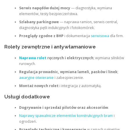
Serwis napędów dużej mocy
— diagnostyka, wymiana
elementów, testy bezpieczeństwa.
Szlabany parkingowe
— naprawa ramion, serwis central,
diagnostyka pętli indukcyjnych i fotokomórek.
Przeglądy zgodne z BHP
i dokumentacja
serwisowa
dla firm.
Rolety zewnętrzne i antywłamaniowe
Naprawa rolet
ręcznych i elektrycznych
; wymiana silników
rurowych.
Regulacja prowadnic, wymiana lameli, pasków i linek
;
awaryjne otwieranie
i zabezpieczenie.
Montaż nowych rolet
i integracja z automatyką.
Usługi dodatkowe
Dogrywanie i sprzedaż pilotów oraz akcesoriów
.
Naprawy spawalnicze elementów konstrukcyjnych bram
i
ogrodzeń.
Przeglądy techniczne i konserwacje
w ramach pakietów