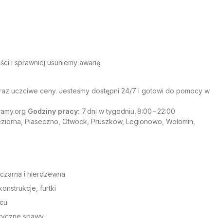
ci i sprawniej usuniemy awarię.
az uczciwe ceny. Jesteśmy dostępni 24/7 i gotowi do pomocy w
ramy.org
Godziny pracy:
7 dni w tygodniu, 8:00 – 22:00
ziorna, Piaseczno, Otwock, Pruszków, Legionowo, Wołomin,
 czarna i nierdzewna
konstrukcje, furtki
scu
etyczne spawy