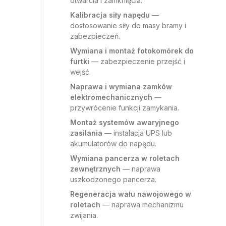
otwarcia i zamknięcia.
Kalibracja siły napędu
—
dostosowanie siły do masy bramy i
zabezpieczeń.
Wymiana i montaż fotokomórek do
furtki
— zabezpieczenie przejść i
wejść.
Naprawa i wymiana zamków
elektromechanicznych
—
przywrócenie funkcji zamykania.
Montaż systemów awaryjnego
zasilania
— instalacja UPS lub
akumulatorów do napędu.
Wymiana pancerza w roletach
zewnętrznych
— naprawa
uszkodzonego pancerza.
Regeneracja wału nawojowego w
roletach
— naprawa mechanizmu
zwijania.