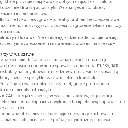
, które przyspieszają korozję dolnych części bram. Lato to
odzić elektronikę automatyki. Wiosna i jesień to okresy
 zacinanie mechanizmów.
ki to nie tylko niewygoda – to realny problem bezpieczeństwa,
arażu, niemożność wyjazdu z posesji, zagrożenie włamaniem czy
ażda minuta.
lniczy i ślusarski
. Nie czekamy, aż klient zdemontuje bramę i
ce z pełnym wyposażeniem i naprawiamy problem na miejscu –
sarzy w Warszawie
 z wieloletnim doświadczeniem w naprawach konstrukcji
ników posiada uprawnienia spawalnicze (metoda 111, 135, 141),
onstrukcyjna, ocynkowana, nierdzewna) oraz wiedzę ślusarską.
 który rozumie specyfikę zarówno lekkich konstrukcji
otrafimy spawać cienkie blachy rolet, grube profile bram
katne elementy automatyki.
rze 24h
, specjalizujący się w wymianie zamków, regeneracji
Dzięki temu jedna ekipa może wykonać kompleksową naprawę – od
ję automatyki.
, ponieważ oferujemy konkurencyjne ceny przy zachowaniu
a materiałach ani na czasie poświęconym każdej naprawie.