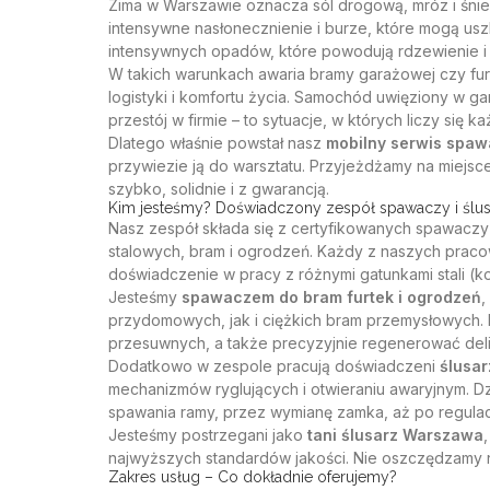
Zima w Warszawie oznacza sól drogową, mróz i śnieg
intensywne nasłonecznienie i burze, które mogą uszk
intensywnych opadów, które powodują rdzewienie i
W takich warunkach awaria bramy garażowej czy furt
logistyki i komfortu życia. Samochód uwięziony w g
przestój w firmie – to sytuacje, w których liczy się k
Dlatego właśnie powstał nasz
mobilny serwis spawa
przywiezie ją do warsztatu. Przyjeżdżamy na miejs
szybko, solidnie i z gwarancją.
Kim jesteśmy? Doświadczony zespół spawaczy i ślu
Nasz zespół składa się z certyfikowanych spawaczy
stalowych, bram i ogrodzeń. Każdy z naszych pracow
doświadczenie w pracy z różnymi gatunkami stali (k
Jesteśmy
spawaczem do bram furtek i ogrodzeń
,
przydomowych, jak i ciężkich bram przemysłowych. P
przesuwnych, a także precyzyjnie regenerować deli
Dodatkowo w zespole pracują doświadczeni
ślusa
mechanizmów ryglujących i otwieraniu awaryjnym. 
spawania ramy, przez wymianę zamka, aż po regulac
Jesteśmy postrzegani jako
tani ślusarz Warszawa
najwyższych standardów jakości. Nie oszczędzamy n
Zakres usług – Co dokładnie oferujemy?