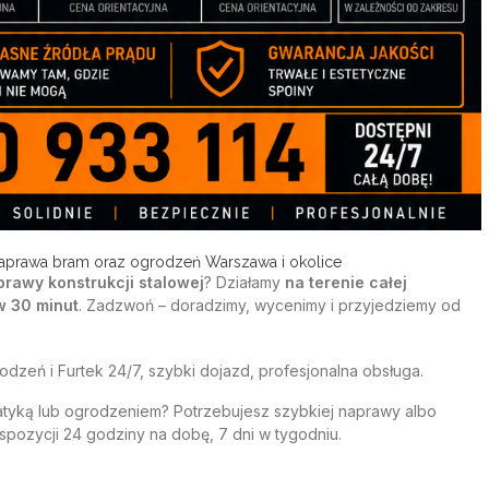
naprawa bram oraz ogrodzeń Warszawa i okolice
rawy konstrukcji stalowej
? Działamy
na terenie całej
w 30 minut
. Zadzwoń – doradzimy, wycenimy i przyjedziemy od
eń i Furtek 24/7, szybki dojazd, profesjonalna obsługa.
atyką lub ogrodzeniem? Potrzebujesz szybkiej
naprawy albo
spozycji 24 godziny na dobę, 7 dni w tygodniu.