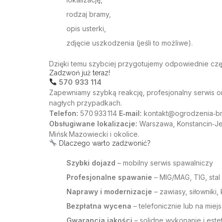
rodzaj bramy,
opis usterki,
zdjęcie uszkodzenia (jeśli to możliwe).
Dzięki temu szybciej przygotujemy odpowiednie częś
Zadzwoń już teraz!
570 933 114
Zapewniamy szybką reakcję,
profesjonalny serwis
or
nagłych przypadkach.
Telefon:
570 933 114
E‑mail:
kontakt@ogrodzenia‑b
Obsługiwane lokalizacje:
Warszawa, Konstancin‑Je
Mińsk Mazowiecki i okolice.
Dlaczego warto zadzwonić?
Szybki dojazd
–
mobilny serwis spawalniczy
Profesjonalne
spawanie
– MIG/MAG, TIG, stal
Naprawy i modernizacje
– zawiasy, siłowniki, 
Bezpłatna wycena
– telefonicznie lub na miej
Gwarancja jakości
– solidne wykonanie i est