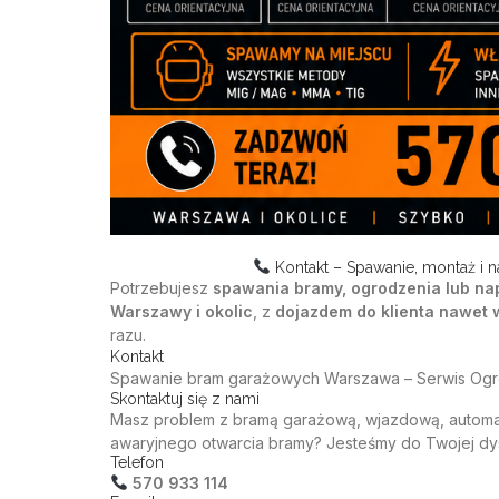
Kontakt – Spawanie, montaż i 
Potrzebujesz
spawania bramy, ogrodzenia lub nap
Warszawy i okolic
, z
dojazdem do klienta nawet 
razu.
Kontakt
Spawanie
bram garażowych Warszawa – Serwis Ogrodz
Skontaktuj się z nami
Masz problem z
bramą garażową
, wjazdową, autom
awaryjnego otwarcia bramy
? Jesteśmy do Twojej dy
Telefon
570 933 114