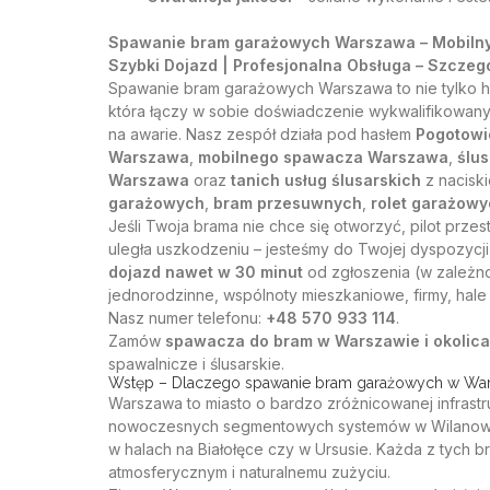
Spawanie bram garażowych Warszawa – Mobilny 
Szybki Dojazd | Profesjonalna Obsługa – Szczeg
Spawanie bram garażowych Warszawa to nie tylko h
która łączy w sobie doświadczenie wykwalifikowanyc
na awarie. Nasz zespół działa pod hasłem
Pogotowi
Warszawa
,
mobilnego spawacza Warszawa
,
ślu
Warszawa
oraz
tanich usług ślusarskich
z naciski
garażowych
,
bram przesuwnych
,
rolet garażow
Jeśli Twoja brama nie chce się otworzyć, pilot przes
uległa uszkodzeniu – jesteśmy do Twojej dyspozycj
dojazd nawet w 30 minut
od zgłoszenia (w zależno
jednorodzinne, wspólnoty mieszkaniowe, firmy, hal
Nasz numer telefonu:
+48 570 933 114
.
Zamów
spawacza do bram w Warszawie i okolic
spawalnicze i ślusarskie.
Wstęp – Dlaczego spawanie bram garażowych w War
Warszawa to miasto o bardzo zróżnicowanej infrastr
nowoczesnych segmentowych systemów w Wilanowie
w halach na Białołęce czy w Ursusie. Każda z tyc
atmosferycznym i naturalnemu zużyciu.