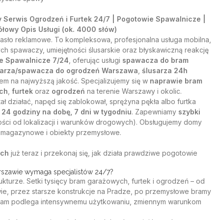
Serwis Ogrodzeń i Furtek 24/7 | Pogotowie Spawalnicze |
ółowy Opis Usługi (ok. 4000 słów)
asło reklamowe. To kompleksowa, profesjonalna usługa mobilna,
h spawaczy, umiejętności ślusarskie oraz błyskawiczną reakcję
e Spawalnicze 7/24
, oferując usługi
spawacza do bram
sarza/spawacza do ogrodzeń Warszawa
,
ślusarza 24h
em na najwyższą jakość. Specjalizujemy się w
naprawie bram
ych
,
furtek
oraz
ogrodzeń
na terenie Warszawy i okolic.
tał działać, napęd się zablokował, sprężyna pękła albo furtka
i
24 godziny na dobę, 7 dni w tygodniu
. Zapewniamy
szybki
ści od lokalizacji i warunków drogowych). Obsługujemy domy
e magazynowe i obiekty przemysłowe.
ach
już teraz i przekonaj się, jak działa prawdziwe pogotowie
szawie wymaga specjalistów 24/7?
ukturze. Setki tysięcy bram garażowych, furtek i ogrodzeń – od
, przez starsze konstrukcje na Pradze, po przemysłowe bramy
h bram podlega intensywnemu użytkowaniu, zmiennym warunkom