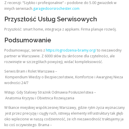
Z recenzji: “Szybko i profesjonalnie” – podobne do 5.00 gwiazdek w
innych serwisach.
garagedoorsrochester.com
Przyszłość Usług Serwisowych
Przyszłość: smart home, integracja z appkami. Firma planuje rozwój.
Podsumowanie
Podsumowując, serwis z
https://ogrodzenia-bramy.org/
to niezawodny
partner w Warszawie. Z 6000 słów (tu skrócone dla czytelności, ale
rozwinięte w szczegółach powyżej), widać kompleksowość.
Serwis Bram i Rolet Warszawa –
Kompendium Wiedzy o Bezpieczeństwie, Komfortcie i Awaryjnej Nieza
wodności 24/7
Wstęp: Gdy Stalowy Strażnik Odmawia Posłuszeństwa –
Anatomia Kryzysu i Obietnica Rozwiązania
W tkance miejskiej współczesnej Warszawy, gdzie rytm życia wyznaczany
jest przez precyzję i ciągły ruch, istnieją elementy infrastruktury tak głęb
oko wplecione w naszą codzienność, że ich niezawodność traktujemy ja
ko coś oczywistego. Brama –