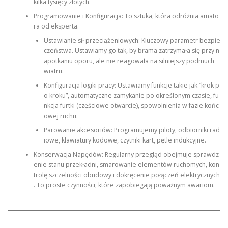
kilka tysięcy złotych.
Programowanie i Konfiguracja: To sztuka, która odróżnia amato
ra od eksperta.
Ustawianie sił przeciążeniowych: Kluczowy parametr bezpie
czeństwa. Ustawiamy go tak, by brama zatrzymała się przy n
apotkaniu oporu, ale nie reagowała na silniejszy podmuch
wiatru.
Konfiguracja logiki pracy: Ustawiamy funkcje takie jak “krok p
o kroku”, automatyczne zamykanie po określonym czasie, fu
nkcja furtki (częściowe otwarcie), spowolnienia w fazie końc
owej ruchu.
Parowanie akcesoriów: Programujemy piloty, odbiorniki rad
iowe, klawiatury kodowe, czytniki kart, pętle indukcyjne.
Konserwacja Napędów: Regularny przegląd obejmuje sprawdz
enie stanu przekładni, smarowanie elementów ruchomych, kon
trolę szczelności obudowy i dokręcenie połączeń elektrycznych
. To proste czynności, które zapobiegają poważnym awariom.