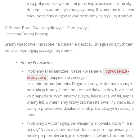
o są połączone z systemami przeciwpożarowymi, kontrolą
dostępu czy automatyką magazynową. Rozumiemy te zależn
ości i potrafimy diagnozować problemy na styku systemów.
C. Serwis Bram Dwuskrzydłowych i Przesuwnych –
Ochrona Twojej Posesji
Bramy wjazdowe, narażone na działanie deszczu, śniegu i skrajnych tem
peratur, wymagają szczególnej opieki.
Bramy Przesuwne:
Problemy Mechaniczne: Nasze korzenie w
ogrodzenia-
dają nam przewagę –
bramy.org
rozumiemy fundamenty. Diagnozujemy problemy z samą k
onstrukcją bramy, fundamentem wózków jezdnych, a nie tyl
ko z napędem. Wymieniamy zużyte, hałasujące wózki, napra
wiamy lub wymieniamy listwy zębate (stalowe i nylonowe), d
bamy o prawidłowe działanie rolek prowadzących i odbojni
ków.
Problemy z Automatyką: Serwisujemy siłowniki, które “nie m
ają siły” (często problem z kondensatorem), naprawiamy ce
ntrale po przepięciach, precyzyjnie ustawiamy fotokomórki,