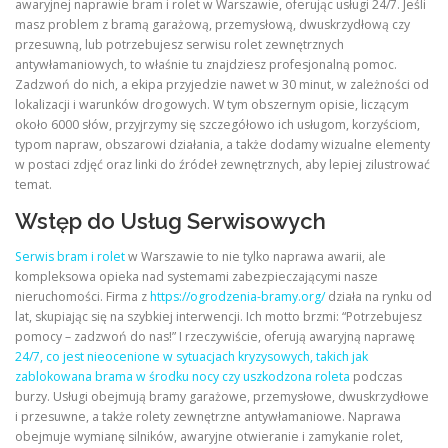
awaryjnej naprawie bram i rolet w Warszawie, oferując usługi 24/7. Jeśli
masz problem z bramą garażową, przemysłową, dwuskrzydłową czy
przesuwną, lub potrzebujesz serwisu rolet zewnętrznych
antywłamaniowych, to właśnie tu znajdziesz profesjonalną pomoc.
Zadzwoń do nich, a ekipa przyjedzie nawet w 30 minut, w zależności od
lokalizacji i warunków drogowych. W tym obszernym opisie, liczącym
około 6000 słów, przyjrzymy się szczegółowo ich usługom, korzyściom,
typom napraw, obszarowi działania, a także dodamy wizualne elementy
w postaci zdjęć oraz linki do źródeł zewnętrznych, aby lepiej zilustrować
temat.
Wstęp do Usług Serwisowych
Serwis bram i rolet
w Warszawie to nie tylko naprawa awarii, ale
kompleksowa opieka nad systemami zabezpieczającymi nasze
nieruchomości. Firma z
https://ogrodzenia-bramy.org/
działa na rynku od
lat, skupiając się na szybkiej interwencji. Ich motto brzmi: “Potrzebujesz
pomocy – zadzwoń do nas!” I rzeczywiście, oferują awaryjną naprawę
24/7, co jest nieocenione w sytuacjach kryzysowych, takich jak
zablokowana brama w środku nocy czy uszkodzona roleta
podczas
burzy. Usługi obejmują bramy garażowe, przemysłowe, dwuskrzydłowe
i przesuwne, a także rolety zewnętrzne antywłamaniowe. Naprawa
obejmuje wymianę silników, awaryjne otwieranie i zamykanie rolet,