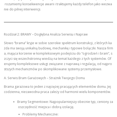
rozumiemy konsekwencje awarii i traktujemy każdy telefon jako wezwa
nie do pilnej interwencji.
Rozdział 2: BRAMY – Dogłębna Analiza Serwisu i Napraw
Słowo “brama” kryje w sobie szerokie spektrum konstrukcji, z których ka
żda ma swoją unikalną budowę, mechanikę i typowe bolączki. Nasza firm
a, mająca korzenie w kompleksowym podejściu do “ogrodzeń i bram”, s
zczyci się wszechstronną wiedzą na temat każdego z tych systemów. Of
erujemy kompleksowe usługi związane z naprawą i regulacją, od najpro
stszych mechanizmów po skomplikowane systemy przemysłowe.
A. Serwis Bram Garażowych – Strażnik Twojego Domu
Brama garażowa to jeden z najciężej pracujących elementów domu. Jej
codzienna, niezawodna praca zależy od harmonii wielu komponentów.
Bramy Segmentowe: Najpopularniejszy obecnie typ, ceniony za
oszczędność miejsca i dobrą izolację.
Problemy Mechaniczne: