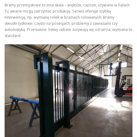
Bramy przemysłowe to inna skala – większe, cięższe, używane w halach.
Tu awarie mogą zatrzymać produkcję. Serwis oferuje szybką
interwencję, np. wymianę rolek w bramach rolowanych. Bramy
dwuskrzydłowe: często na posesjach, problemy z zawiasami czy
automatyką. Przesuwne: listwy zębate zużywają się od tarcia, wymiana to
standard.