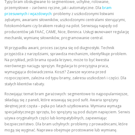
Typy bram obsługiwane to segmentowe, uchylne, rolowane,
przemysłowe – zarówno ręczne, jak i automatyczne. Dla
bram
przesuwnych i wjazdowych
: problemy z uszkodzonymi listwami
zębatymi, awariami siłowników, uszkodzonymi centralami sterującymi,
fotokomórkami czy brakiem reakcji na pilot. Serwisują napędy od
producentów jak FAAC, CAME, Nice, Beninca. Usługi включают regulację
mechaniki, wymianę siłowników, programowanie central.
W przypadku awarii, proces zaczyna się od diagnostyki. Technik
przyjeżdża z narzędziami, sprawdza mechanizm, identyfikuje problem.
Na przykład, jeśli brama opada krzywo, może to być kwestia
nierównego naciągu sprężyn. Regulacja to precyzyjna praca,
wymagająca doświadczenia. Koszt? Zawsze wycena przed
rozpoczęciem, zależna od typu bramy, zakresu uszkodzeń i części. Dla
stałych klientów rabaty.
Rozwijając temat bram garażowych: segmentowe to najpopularniejsze,
składają się z paneli, które wsuwają się pod sufit. Awaria sprężyny
skrętnej jest częsta – pęka po latach użytkowania. Wymiana wymaga
specjalistycznego sprzętu, bo sprężyny są pod dużym napięciem. Serwis
używa oryginalnych części lub kompatybilnych, zapewniając
bezpieczeństwo. Dla bram uchylnych: problemy z prowadnicami, które
mogą się wyginać. Naprawa obejmuje prostowanie lub wymianę.