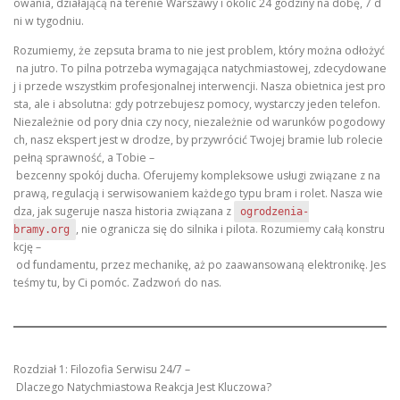
owania, działającą na terenie Warszawy i okolic 24 godziny na dobę, 7 d
ni w tygodniu.
Rozumiemy, że zepsuta brama to nie jest problem, który można odłożyć
na jutro. To pilna potrzeba wymagająca natychmiastowej, zdecydowane
j i przede wszystkim profesjonalnej interwencji. Nasza obietnica jest pro
sta, ale i absolutna: gdy potrzebujesz pomocy, wystarczy jeden telefon.
Niezależnie od pory dnia czy nocy, niezależnie od warunków pogodowy
ch, nasz ekspert jest w drodze, by przywrócić Twojej bramie lub rolecie
pełną sprawność, a Tobie –
bezcenny spokój ducha. Oferujemy kompleksowe usługi związane z na
prawą, regulacją i serwisowaniem każdego typu bram i rolet. Nasza wie
dza, jak sugeruje nasza historia związana z
ogrodzenia-
, nie ogranicza się do silnika i pilota. Rozumiemy całą konstru
bramy.org
kcję –
od fundamentu, przez mechanikę, aż po zaawansowaną elektronikę. Jes
teśmy tu, by Ci pomóc. Zadzwoń do nas.
Rozdział 1: Filozofia Serwisu 24/7 –
Dlaczego Natychmiastowa Reakcja Jest Kluczowa?