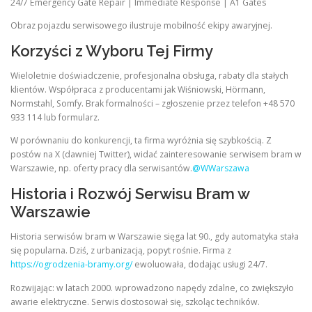
24/7 Emergency Gate Repair | Immediate Response | A1 Gates
Obraz pojazdu serwisowego ilustruje mobilność ekipy awaryjnej.
Korzyści z Wyboru Tej Firmy
Wieloletnie doświadczenie, profesjonalna obsługa, rabaty dla stałych
klientów. Współpraca z producentami jak Wiśniowski, Hörmann,
Normstahl, Somfy. Brak formalności – zgłoszenie przez telefon +48 570
933 114 lub formularz.
W porównaniu do konkurencji, ta firma wyróżnia się szybkością. Z
postów na X (dawniej Twitter), widać zainteresowanie serwisem bram w
Warszawie, np. oferty pracy dla serwisantów.
@WWarszawa
Historia i Rozwój Serwisu Bram w
Warszawie
Historia serwisów bram w Warszawie sięga lat 90., gdy automatyka stała
się popularna. Dziś, z urbanizacją, popyt rośnie. Firma z
https://ogrodzenia-bramy.org/
ewoluowała, dodając usługi 24/7.
Rozwijając: w latach 2000. wprowadzono napędy zdalne, co zwiększyło
awarie elektryczne. Serwis dostosował się, szkoląc techników.