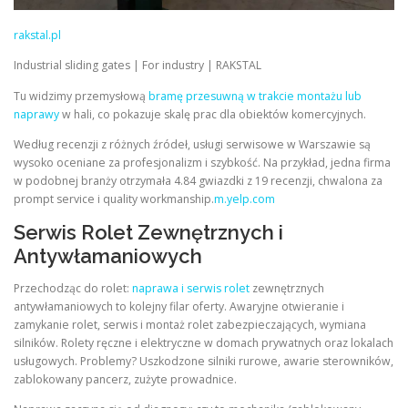
rakstal.pl
Industrial sliding gates | For industry | RAKSTAL
Tu widzimy przemysłową
bramę przesuwną w trakcie montażu lub
naprawy
w hali, co pokazuje skalę prac dla obiektów komercyjnych.
Według recenzji z różnych źródeł, usługi serwisowe w Warszawie są
wysoko oceniane za profesjonalizm i szybkość. Na przykład, jedna firma
w podobnej branży otrzymała 4.84 gwiazdki z 19 recenzji, chwalona za
prompt service i quality workmanship.
m.yelp.com
Serwis Rolet Zewnętrznych i
Antywłamaniowych
Przechodząc do rolet:
naprawa i serwis rolet
zewnętrznych
antywłamaniowych to kolejny filar oferty. Awaryjne otwieranie i
zamykanie rolet, serwis i montaż rolet zabezpieczających, wymiana
silników. Rolety ręczne i elektryczne w domach prywatnych oraz lokalach
usługowych. Problemy? Uszkodzone silniki rurowe, awarie sterowników,
zablokowany pancerz, zużyte prowadnice.