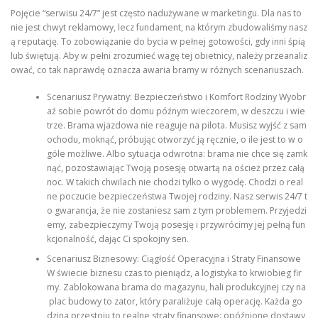
Pojęcie “serwisu 24/7” jest często nadużywane w marketingu. Dla nas to
nie jest chwyt reklamowy, lecz fundament, na którym zbudowaliśmy nasz
ą reputację. To zobowiązanie do bycia w pełnej gotowości, gdy inni śpią
lub świętują. Aby w pełni zrozumieć wagę tej obietnicy, należy przeanaliz
ować, co tak naprawdę oznacza awaria bramy w różnych scenariuszach.
Scenariusz Prywatny: Bezpieczeństwo i Komfort Rodziny Wyobr
aź sobie powrót do domu późnym wieczorem, w deszczu i wie
trze. Brama wjazdowa nie reaguje na pilota. Musisz wyjść z sam
ochodu, moknąć, próbując otworzyć ją ręcznie, o ile jest to w o
góle możliwe. Albo sytuacja odwrotna: brama nie chce się zamk
nąć, pozostawiając Twoją posesję otwartą na oścież przez całą
noc. W takich chwilach nie chodzi tylko o wygodę. Chodzi o real
ne poczucie bezpieczeństwa Twojej rodziny. Nasz serwis 24/7 t
o gwarancja, że nie zostaniesz sam z tym problemem. Przyjedzi
emy, zabezpieczymy Twoją posesję i przywrócimy jej pełną fun
kcjonalność, dając Ci spokojny sen.
Scenariusz Biznesowy: Ciągłość Operacyjna i Straty Finansowe
W świecie biznesu czas to pieniądz, a logistyka to krwiobieg fir
my. Zablokowana brama do magazynu, hali produkcyjnej czy na
plac budowy to zator, który paraliżuje całą operację. Każda go
dzina przestoju to realne straty finansowe: opóźnione dostawy,