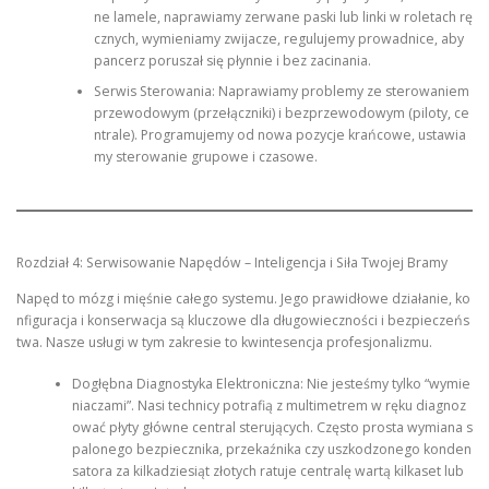
ne lamele, naprawiamy zerwane paski lub linki w roletach rę
cznych, wymieniamy zwijacze, regulujemy prowadnice, aby
pancerz poruszał się płynnie i bez zacinania.
Serwis Sterowania: Naprawiamy problemy ze sterowaniem
przewodowym (przełączniki) i bezprzewodowym (piloty, ce
ntrale). Programujemy od nowa pozycje krańcowe, ustawia
my sterowanie grupowe i czasowe.
Rozdział 4: Serwisowanie Napędów – Inteligencja i Siła Twojej Bramy
Napęd to mózg i mięśnie całego systemu. Jego prawidłowe działanie, ko
nfiguracja i konserwacja są kluczowe dla długowieczności i bezpieczeńs
twa. Nasze usługi w tym zakresie to kwintesencja profesjonalizmu.
Dogłębna Diagnostyka Elektroniczna: Nie jesteśmy tylko “wymie
niaczami”. Nasi technicy potrafią z multimetrem w ręku diagnoz
ować płyty główne central sterujących. Często prosta wymiana s
palonego bezpiecznika, przekaźnika czy uszkodzonego konden
satora za kilkadziesiąt złotych ratuje centralę wartą kilkaset lub