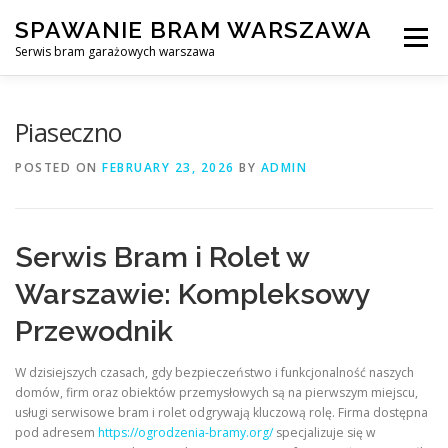
Skip
SPAWANIE BRAM WARSZAWA
to
Menu
content
Serwis bram garażowych warszawa
SPAWANIE BRAM GARAŻOWYCH I OGRODZEŃ WARSZAWA
Piaseczno
POSTED ON
FEBRUARY 23, 2026
BY
ADMIN
AWARYJNE OTWIERANIE BRAM
BLOG
KONTAKT
Serwis Bram i Rolet w
Warszawie: Kompleksowy
Przewodnik
W dzisiejszych czasach, gdy bezpieczeństwo i funkcjonalność naszych
domów, firm oraz obiektów przemysłowych są na pierwszym miejscu,
usługi serwisowe bram i rolet odgrywają kluczową rolę. Firma dostępna
pod adresem
https://ogrodzenia-bramy.org/
specjalizuje się w