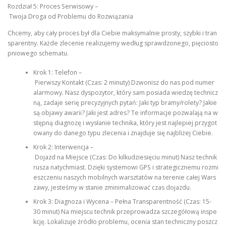
Rozdział 5: Proces Serwisowy –
Twoja Droga od Problemu do Rozwiązania
Chcemy, aby cały proces był dla Ciebie maksymalnie prosty, szybki i tran
sparentny. Każde zlecenie realizujemy według sprawdzonego, pięciosto
pniowego schematu.
Krok 1: Telefon –
Pierwszy Kontakt (Czas: 2 minuty) Dzwonisz do nas pod numer
alarmowy. Nasz dyspozytor, który sam posiada wiedzę technicz
ną, zadaje serię precyzyjnych pytań: Jaki typ bramy/rolety? Jakie
są objawy awarii? Jaki jest adres? Te informacje pozwalają na w
stępną diagnozę i wysłanie technika, który jest najlepiej przygot
owany do danego typu zlecenia i znajduje się najbliżej Ciebie.
Krok 2: Interwencja –
Dojazd na Miejsce (Czas: Do kilkudziesięciu minut) Nasz technik
rusza natychmiast. Dzięki systemowi GPS i strategicznemu rozmi
eszczeniu naszych mobilnych warsztatów na terenie całej Wars
zawy, jesteśmy w stanie zminimalizować czas dojazdu.
Krok 3: Diagnoza i Wycena – Pełna Transparentność (Czas: 15-
30 minut) Na miejscu technik przeprowadza szczegółową inspe
kcję. Lokalizuje źródło problemu, ocenia stan techniczny poszcz