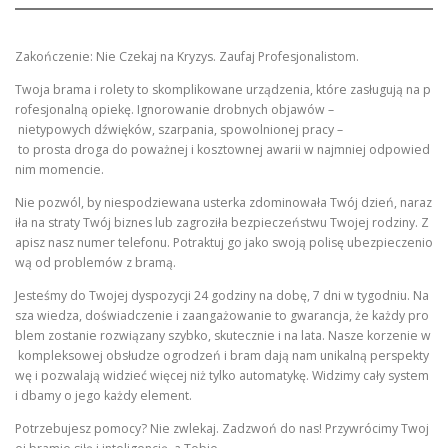
Zakończenie: Nie Czekaj na Kryzys. Zaufaj Profesjonalistom.
Twoja brama i rolety to skomplikowane urządzenia, które zasługują na p
rofesjonalną opiekę. Ignorowanie drobnych objawów –
nietypowych dźwięków, szarpania, spowolnionej pracy –
to prosta droga do poważnej i kosztownej awarii w najmniej odpowied
nim momencie.
Nie pozwól, by niespodziewana usterka zdominowała Twój dzień, naraz
iła na straty Twój biznes lub zagroziła bezpieczeństwu Twojej rodziny. Z
apisz nasz numer telefonu. Potraktuj go jako swoją polisę ubezpieczenio
wą od problemów z bramą.
Jesteśmy do Twojej dyspozycji 24 godziny na dobę, 7 dni w tygodniu. Na
sza wiedza, doświadczenie i zaangażowanie to gwarancja, że każdy pro
blem zostanie rozwiązany szybko, skutecznie i na lata. Nasze korzenie w
kompleksowej obsłudze ogrodzeń i bram dają nam unikalną perspekty
wę i pozwalają widzieć więcej niż tylko automatykę. Widzimy cały system
i dbamy o jego każdy element.
Potrzebujesz pomocy? Nie zwlekaj. Zadzwoń do nas! Przywrócimy Twoj