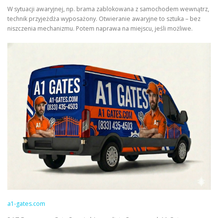
W sytuacji awaryjnej, np. brama zablokowana z samochodem wewnątrz,
technik przyjeżdża wyposażony. Otwieranie awaryjne to sztuka – bez
niszczenia mechanizmu. Potem naprawa na miejscu, jeśli możliwe.
a1-gates.com