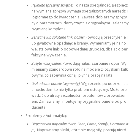
Pęknięte sprężyny skrętne:
To nasza specjalność. Bezpiecz
na wymiana sprężyn wymaga specjalistycznych narzędzi i
ogromnego doświadczenia. Zawsze dobieramy spręży
ny o parametrach identycznych z oryginalnymi i zalecamy
wymianę kompletu.
Zerwane lub splątane linki nośne:
Powodują przechylenie l
ub gwałtowne opadnięcie bramy. Wymieniamy je na no
we, stalowe linki o odpowiedniej grubości, dbając o per
fekcyjne wyważenie.
Zużyte rolki jezdne:
Powodują hałas, szarpanie i opór. Wy
mieniamy standardowe rolki na modele z łożyskami kulk
owymi, co zapewnia cichą i płynną pracę na lata.
Uszkodzone panele (segmenty):
Wgniecenie po uderzeniu s
amochodem to nie tylko problem estetyczny. Może pro
wadzić do utraty szczelności i problemów z prowadzeni
em. Zamawiamy i montujemy oryginalne panele od pro
ducenta.
Problemy z Automatyką:
Diagnostyka napędów (Nice, Faac, Came, Somfy, Hormann it
p.):
Naprawiamy silniki, które nie mają siły, pracują nieró