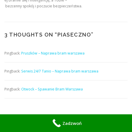
ej bramie siłę i inteligencję, a Tobie –
bezcenny spokój i poczucie bezpieczeństwa.
3 THOUGHTS ON “
PIASECZNO
”
Pingback:
Pruszków – Naprawa bram warszawa
Pingback:
Serwis 24/7 Tanio – Naprawa bram warszawa
Pingback:
Otwock – Spawanie Bram Warszawa
LEAVE A REPLY
Zadzwoń
COMMENT
*