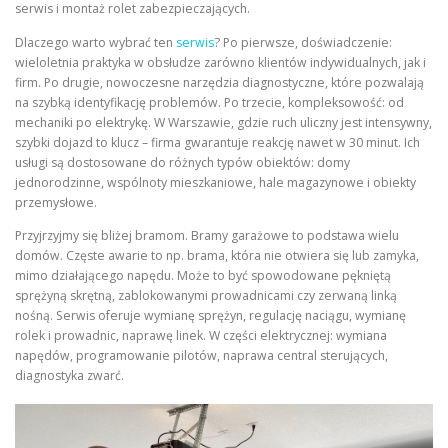
serwis i montaż rolet zabezpieczających.
Dlaczego warto wybrać ten
serwis
? Po pierwsze, doświadczenie:
wieloletnia praktyka w obsłudze zarówno klientów indywidualnych, jak i
firm. Po drugie, nowoczesne narzędzia diagnostyczne, które pozwalają
na szybką identyfikację problemów. Po trzecie, kompleksowość: od
mechaniki po elektrykę. W Warszawie, gdzie ruch uliczny jest intensywny,
szybki dojazd to klucz – firma gwarantuje reakcję nawet w 30 minut. Ich
usługi są dostosowane do różnych typów obiektów: domy
jednorodzinne, wspólnoty mieszkaniowe, hale magazynowe i obiekty
przemysłowe.
Przyjrzyjmy się bliżej bramom. Bramy garażowe to podstawa wielu
domów. Częste awarie to np. brama, która nie otwiera się lub zamyka,
mimo działającego napędu. Może to być spowodowane pękniętą
sprężyną skrętną, zablokowanymi prowadnicami czy zerwaną linką
nośną. Serwis oferuje wymianę sprężyn, regulację naciągu, wymianę
rolek i prowadnic, naprawę linek. W części elektrycznej: wymiana
napędów, programowanie pilotów, naprawa central sterujących,
diagnostyka zwarć.