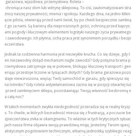
garażowa, wjazdowa, przemysłowa. Roleta –
chroniąca nasz dom lub witrynę sklepową. To cisi, zautomatyzowani stra
żnicy naszej prywatności, mienia i spokoju. Każdego dnia, na jedno klikni
ęcie pilota, otwierają przed nami świat, by po chwili bezpiecznie zamkną
ć go za nami. Są barierą dla nieproszonych gości, ochroną przed kaprys
ami pogody i kluczowym elementem logistyki naszego życia prywatnego
i zawodowego. Ich płynna, cicha praca jest synonimem porządku i bezpi
eczeństwa.
Jednak ta codzienna harmonia jest niezwykle krucha. Co się dzieje, gdy t
en niezawodny dotąd mechanizm nagle zawodzi? Gdy potężna brama p
rzemysłowa zatrzymuje się w połowie, blokując kluczowy transport i gen
erując przestoje liczone w tysiącach złotych? Gdy brama garażowa pozo
staje niewzruszona, więżąc Twój samochód w garażu, gdy spieszysz się
na lotnisko? Gdy roleta antywłamaniowa zacina się w pozycji otwartej tuż
przed zamknięciem sklepu, pozostawiając Twoją własność bezbronną n
a całą noc?
W takich momentach zwykła niedogodność przeradza się w realny kryzy
s. To chwile, w których bezradność miesza się z frustracją, a poczucie be
zpieczeństwa znika w okamgnieniu. To właśnie w tych krytycznych sytuac
jach nasza firma objawia swoją prawdziwą misję. Jesteśmy Twoim specj
alistycznym pogotowiem technicznym, elitarną jednostką szybkiego reag