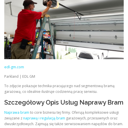
edl-gm.com
Parkland | EDL GM
To zdjęcie pokazuje technika pracującego nad segmentową bramą
garażową, co idealnie ilustruje codzienną pracę serwisu.
Szczegółowy Opis Usług Naprawy Bram
Naprawa bram
to core biznesu tej firmy. Oferują kompleksowe usługi
związane z
naprawą i regulacją bram
garażowych, przesuwnych oraz
dwuskrzydłowych. Zajmują się także serwisowaniem napędów do bram.