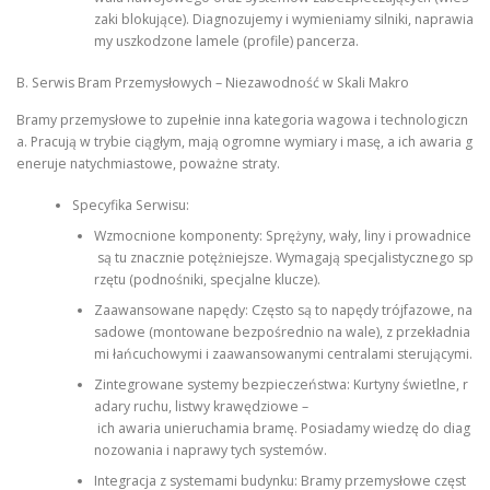
zaki blokujące). Diagnozujemy i wymieniamy silniki, naprawia
my uszkodzone lamele (profile) pancerza.
B. Serwis Bram Przemysłowych – Niezawodność w Skali Makro
Bramy przemysłowe to zupełnie inna kategoria wagowa i technologiczn
a. Pracują w trybie ciągłym, mają ogromne wymiary i masę, a ich awaria g
eneruje natychmiastowe, poważne straty.
Specyfika Serwisu:
Wzmocnione komponenty: Sprężyny, wały, liny i prowadnice
są tu znacznie potężniejsze. Wymagają specjalistycznego sp
rzętu (podnośniki, specjalne klucze).
Zaawansowane napędy: Często są to napędy trójfazowe, na
sadowe (montowane bezpośrednio na wale), z przekładnia
mi łańcuchowymi i zaawansowanymi centralami sterującymi.
Zintegrowane systemy bezpieczeństwa: Kurtyny świetlne, r
adary ruchu, listwy krawędziowe –
ich awaria unieruchamia bramę. Posiadamy wiedzę do diag
nozowania i naprawy tych systemów.
Integracja z systemami budynku: Bramy przemysłowe częst