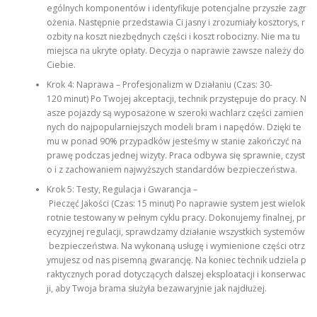
ególnych komponentów i identyfikuje potencjalne przyszłe zagr
ożenia. Następnie przedstawia Ci jasny i zrozumiały kosztorys, r
ozbity na koszt niezbędnych części i koszt robocizny. Nie ma tu
miejsca na ukryte opłaty. Decyzja o naprawie zawsze należy do
Ciebie.
Krok 4: Naprawa – Profesjonalizm w Działaniu (Czas: 30-
120 minut) Po Twojej akceptacji, technik przystępuje do pracy. N
asze pojazdy są wyposażone w szeroki wachlarz części zamien
nych do najpopularniejszych modeli bram i napędów. Dzięki te
mu w ponad 90% przypadków jesteśmy w stanie zakończyć na
prawę podczas jednej wizyty. Praca odbywa się sprawnie, czyst
o i z zachowaniem najwyższych standardów bezpieczeństwa.
Krok 5: Testy, Regulacja i Gwarancja –
Pieczęć Jakości (Czas: 15 minut) Po naprawie system jest wielok
rotnie testowany w pełnym cyklu pracy. Dokonujemy finalnej, pr
ecyzyjnej regulacji, sprawdzamy działanie wszystkich systemów
bezpieczeństwa. Na wykonaną usługę i wymienione części otrz
ymujesz od nas pisemną gwarancję. Na koniec technik udziela p
raktycznych porad dotyczących dalszej eksploatacji i konserwac
ji, aby Twoja brama służyła bezawaryjnie jak najdłużej.