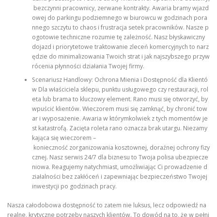
bezczynni pracownicy, zerwane kontrakty. Awaria bramy wjazd
owej do parkingu podziemnego w biurowcu w godzinach pora
nnego szczytu to chaos i frustracja setek pracowników. Nasze p
ogotowie techniczne rozumie tę zależność. Nasz błyskawiczny
dojazd i priorytetowe traktowanie zleceń komercyjnych to narz
ędzie do minimalizowania Twoich strat i jak najszybszego przyw
rócenia płynności działania Twojej firmy.
Scenariusz Handlowy: Ochrona Mienia i Dostępność dla Klientó
w Dla właściciela sklepu, punktu usługowego czy restauracji, rol
eta lub brama to kluczowy element. Rano musi się otworzyć, by
wpuścić klientów. Wieczorem musi się zamknąć, by chronić tow
ar i wyposażenie. Awaria w którymkolwiek z tych momentów je
st katastrofą. Zacięta roleta rano oznacza brak utargu. Niezamy
kająca się wieczorem –
konieczność zorganizowania kosztownej, doraźnej ochrony fizy
cznej. Nasz serwis 24/7 dla biznesu to Twoja polisa ubezpiecze
niowa. Reagujemy natychmiast, umożliwiając Ci prowadzenie d
ziałalności bez zakłóceń i zapewniając bezpieczeństwo Twojej
inwestycji po godzinach pracy.
Nasza całodobowa dostępność to zatem nie luksus, lecz odpowiedź na
realne, krytyczne potrzeby naszych klientów. To dowód na to, że w pełni