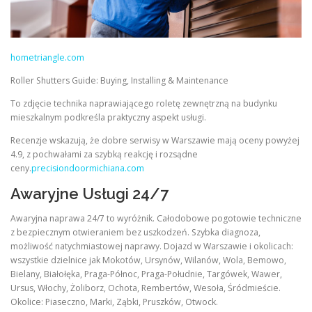
hometriangle.com
Roller Shutters Guide: Buying, Installing & Maintenance
To zdjęcie technika naprawiającego roletę zewnętrzną na budynku
mieszkalnym podkreśla praktyczny aspekt usługi.
Recenzje wskazują, że dobre serwisy w Warszawie mają oceny powyżej
4.9, z pochwałami za szybką reakcję i rozsądne
ceny.
precisiondoormichiana.com
Awaryjne Usługi 24/7
Awaryjna naprawa 24/7 to wyróżnik. Całodobowe pogotowie techniczne
z bezpiecznym otwieraniem bez uszkodzeń. Szybka diagnoza,
możliwość natychmiastowej naprawy. Dojazd w Warszawie i okolicach:
wszystkie dzielnice jak Mokotów, Ursynów, Wilanów, Wola, Bemowo,
Bielany, Białołęka, Praga-Północ, Praga-Południe, Targówek, Wawer,
Ursus, Włochy, Żoliborz, Ochota, Rembertów, Wesoła, Śródmieście.
Okolice: Piaseczno, Marki, Ząbki, Pruszków, Otwock.