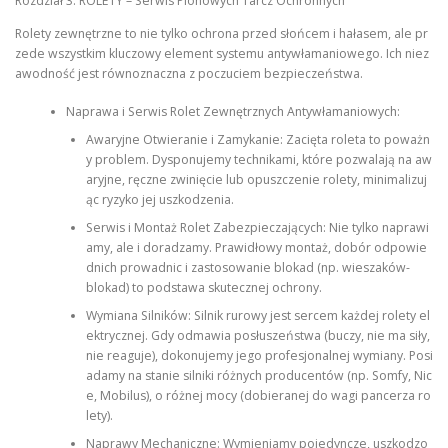
Rozdział 3: ROLETY – Serwis Pionowych Tarcz Ochronnych
Rolety zewnętrzne to nie tylko ochrona przed słońcem i hałasem, ale pr
zede wszystkim kluczowy element systemu antywłamaniowego. Ich niez
awodność jest równoznaczna z poczuciem bezpieczeństwa.
Naprawa i Serwis Rolet Zewnętrznych Antywłamaniowych:
Awaryjne Otwieranie i Zamykanie: Zacięta roleta to poważn
y problem. Dysponujemy technikami, które pozwalają na aw
aryjne, ręczne zwinięcie lub opuszczenie rolety, minimalizuj
ąc ryzyko jej uszkodzenia.
Serwis i Montaż Rolet Zabezpieczających: Nie tylko naprawi
amy, ale i doradzamy. Prawidłowy montaż, dobór odpowie
dnich prowadnic i zastosowanie blokad (np. wieszaków-
blokad) to podstawa skutecznej ochrony.
Wymiana Silników: Silnik rurowy jest sercem każdej rolety el
ektrycznej. Gdy odmawia posłuszeństwa (buczy, nie ma siły,
nie reaguje), dokonujemy jego profesjonalnej wymiany. Posi
adamy na stanie silniki różnych producentów (np. Somfy, Nic
e, Mobilus), o różnej mocy (dobieranej do wagi pancerza ro
lety).
Naprawy Mechaniczne: Wymieniamy pojedyncze, uszkodzo