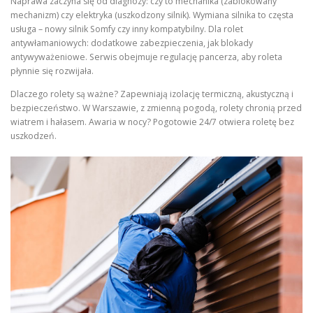
Naprawa zaczyna się od diagnozy: czy to mechanika (zablokowany
mechanizm) czy elektryka (uszkodzony silnik). Wymiana silnika to częsta
usługa – nowy silnik Somfy czy inny kompatybilny. Dla rolet
antywłamaniowych: dodatkowe zabezpieczenia, jak blokady
antywyważeniowe. Serwis obejmuje regulację pancerza, aby roleta
płynnie się rozwijała.
Dlaczego rolety są ważne? Zapewniają izolację termiczną, akustyczną i
bezpieczeństwo. W Warszawie, z zmienną pogodą, rolety chronią przed
wiatrem i hałasem. Awaria w nocy? Pogotowie 24/7 otwiera roletę bez
uszkodzeń.