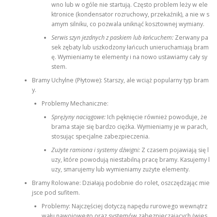
wno lub w ogóle nie startują. Często problem leży w ele
ktronice (kondensator rozruchowy, przekaźnik), a nie w s
amym silniku, co pozwala uniknąć kosztownej wymiany.
Serwis szyn jezdnych z paskiem lub łańcuchem:
Zerwany pa
sek zębaty lub uszkodzony łańcuch unieruchamiają bram
ę. Wymieniamy te elementy i na nowo ustawiamy cały sy
stem.
Bramy Uchylne (Płytowe): Starszy, ale wciąż popularny typ bram
y.
Problemy Mechaniczne:
Sprężyny naciągowe:
Ich pęknięcie również powoduje, że
brama staje się bardzo ciężka. Wymieniamy je w parach,
stosując specjalne zabezpieczenia.
Zużyte ramiona i systemy dźwigni:
Z czasem pojawiają się l
uzy, które powodują niestabilną pracę bramy. Kasujemy l
uzy, smarujemy lub wymieniamy zużyte elementy.
Bramy Rolowane: Działają podobnie do rolet, oszczędzając mie
jsce pod sufitem.
Problemy: Najczęściej dotyczą napędu rurowego wewnątrz
wału nawojowego oraz systemów zabezpieczających (wies