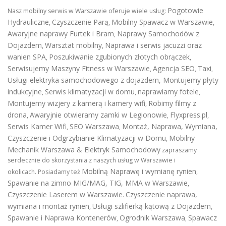
Pogotowie
Nasz mobilny serwis w Warszawie oferuje wiele usług:
Hydrauliczne
Czyszczenie Parą
Mobilny Spawacz w Warszawie
,
,
,
Awaryjne naprawy Furtek i Bram
Naprawy Samochodów z
,
Dojazdem
Warsztat mobilny
Naprawa i serwis jacuzzi oraz
,
,
wanien SPA
Poszukiwanie zgubionych złotych obrączek
,
,
Serwisujemy Maszyny Fitness w Warszawie
Agencja SEO
Taxi
,
,
,
Usługi elektryka samochodowego z dojazdem
,
Montujemy płyty
indukcyjne
Serwis klimatyzacji w domu
naprawiamy fotele
,
,
,
Montujemy wizjery z kamerą i kamery wifi
Robimy filmy z
,
drona
Awaryjnie otwieramy zamki w Legionowie
Flyxpress.pl
,
,
,
Serwis Kamer Wifi
SEO Warszawa
Montaż, Naprawa, Wymiana,
,
,
Czyszczenie i Odgrzybianie Klimatyzacji w Domu
Mobilny
,
Mechanik Warszawa & Elektryk Samochodowy
zapraszamy
serdecznie do skorzystania z naszych usług w Warszawie i
Mobilną Naprawę i wymianę rynien
okolicach. Posiadamy też
,
Spawanie na zimno MIG/MAG, TIG, MMA w Warszawie
,
Czyszczenie Laserem w Warszawie
Czyszczenie naprawa,
.
wymiana i montaż rynien
Usługi szlifierką kątową z Dojazdem
,
,
Spawanie i Naprawa Kontenerów
Ogrodnik Warszawa
Spawacz
,
,