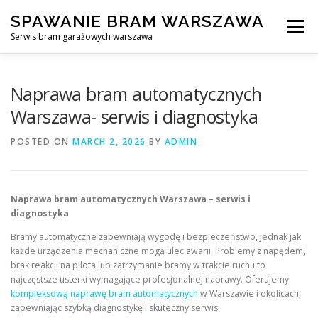
Skip
SPAWANIE BRAM WARSZAWA
to
Menu
content
Serwis bram garażowych warszawa
SPAWANIE BRAM GARAŻOWYCH I OGRODZEŃ WARSZAWA
Naprawa bram automatycznych
Warszawa- serwis i diagnostyka
AWARYJNE OTWIERANIE BRAM
BLOG
KONTAKT
POSTED ON
MARCH 2, 2026
BY
ADMIN
Naprawa bram automatycznych Warszawa – serwis i
diagnostyka
Bramy automatyczne zapewniają wygodę i bezpieczeństwo, jednak jak
każde urządzenia mechaniczne mogą ulec awarii. Problemy z napędem,
brak reakcji na pilota lub zatrzymanie bramy w trakcie ruchu to
najczęstsze usterki wymagające profesjonalnej naprawy. Oferujemy
kompleksową naprawę bram automatycznych
w Warszawie i okolicach,
zapewniając szybką diagnostykę i skuteczny serwis.