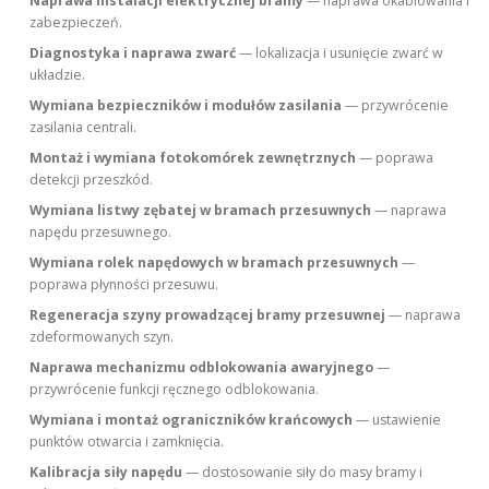
Naprawa instalacji elektrycznej bramy
— naprawa okablowania i
zabezpieczeń.
Diagnostyka i naprawa zwarć
— lokalizacja i usunięcie zwarć w
układzie.
Wymiana bezpieczników i modułów zasilania
— przywrócenie
zasilania centrali.
Montaż i wymiana fotokomórek zewnętrznych
— poprawa
detekcji przeszkód.
Wymiana listwy zębatej w bramach przesuwnych
— naprawa
napędu przesuwnego.
Wymiana rolek napędowych w bramach przesuwnych
—
poprawa płynności przesuwu.
Regeneracja szyny prowadzącej bramy przesuwnej
— naprawa
zdeformowanych szyn.
Naprawa mechanizmu odblokowania awaryjnego
—
przywrócenie funkcji ręcznego odblokowania.
Wymiana i montaż ograniczników krańcowych
— ustawienie
punktów otwarcia i zamknięcia.
Kalibracja siły napędu
— dostosowanie siły do masy bramy i