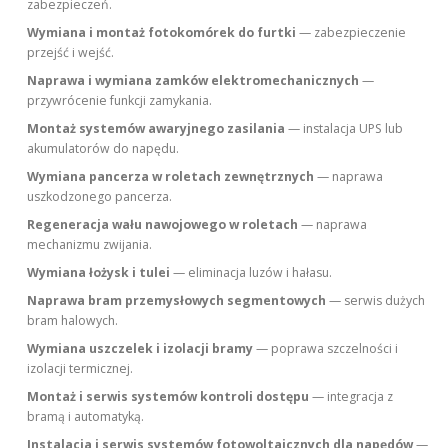
zabezpieczeń.
Wymiana i montaż fotokomórek do furtki
— zabezpieczenie
przejść i wejść.
Naprawa i wymiana zamków elektromechanicznych
—
przywrócenie funkcji zamykania.
Montaż systemów awaryjnego zasilania
— instalacja UPS lub
akumulatorów do napędu.
Wymiana pancerza w roletach zewnętrznych
— naprawa
uszkodzonego pancerza.
Regeneracja wału nawojowego w roletach
— naprawa
mechanizmu zwijania.
Wymiana łożysk i tulei
— eliminacja luzów i hałasu.
Naprawa bram przemysłowych segmentowych
— serwis dużych
bram halowych.
Wymiana uszczelek i izolacji bramy
— poprawa szczelności i
izolacji termicznej.
Montaż i serwis systemów kontroli dostępu
— integracja z
bramą i automatyką.
Instalacja i serwis systemów fotowoltaicznych dla napędów
—