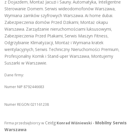
z Dojazdem
Montaż Jacuzi i Sauny
Automatyka, Inteligentne
,
.
Sterowanie Domem
Serwis wideodomofonów Warszawa
.
,
Wymiana zamków szyfrowych Warszawa
Ai home dubai
.
.
Zabezpieczenia domów Przed Dzikami
Montaż okapu
,
Warszawa
Zarządzanie nieruchomościami luksusowymi
.
,
Zabezpieczenia Przed Ptakami
Serwis Maszyn Fitness
,
,
Odgrzybianie Klimatyzacji
Montaż i Wymiana kratek
,
wentylacyjnych
Serwis Techniczny Nieruchomości Premium
,
,
Profesjonalny Komik i Stand-uper Warszawa
Montujemy
,
Suszarki w Warszawie
.
Dane firmy:
Numer NIP 8792446683
Numer REGON 021161238
Ceidg
Mobilny Serwis
Firma przedsiębiorcy w
Konrad Wiśniewski -
Warszawa