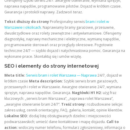
Oferujemy szybki serwis 24/7: awaryjne otwieranie, wymiana sprężyn,
naprawa napędów, programowanie pilotów. Dojazd w krótkim czasie.
Gwarancja i protokół naprawy. Zadzwoń teraz.
Tekst dłuższy do strony
Profesjonalny serwis
bram i rolet w
Warszawie i okolicach
. Naprawiamy bramy garażowe, przesuwne,
dwuskrzydłowe oraz rolety zewnętrzne i antywłamaniowe. Oferujemy
diagnostykę, naprawy mechaniczne i elektryczne, wymianę napędów,
programowanie sterowań oraz przeglądy okresowe. Pogotowie
techniczne 24/7 — szybki dojazd i natychmiastowa pomoc. Gwarancja na
wykonane prace. Skontaktuj się i umów wizytę.
SEO i elementy do strony internetowej
Meta title:
Serwis bram i rolet Warszawa — Naprawa
24/7, dojazd w
krótkim czasie
Meta description:
Szybki serwis bram garażowych,
przesuwnych i rolet w Warszawie. Awaryjne otwieranie 24/7, wymiana
sprężyn, naprawa napędów. Gwarancja.
Nagłówki H1 H2:
użyj fraz
kluczowych: „serwis bram Warszawa”, „naprawa rolet Warszawa”,
„awaryjne otwieranie bram 24/7”.
Treść strony:
rozbudowane sekcje:
zakres usług, cennik orientacyjny, FAQ, galeria, kontakt, opinie klientów.
Lokalne SEO:
dodaj listę obsługiwanych dzielnic i miejscowości
podwarszawskich; umieść dane kontaktowe i mapę dojazdu.
Call to
action:
widoczny numer telefonu, formularz zgłoszeniowy, informacja o