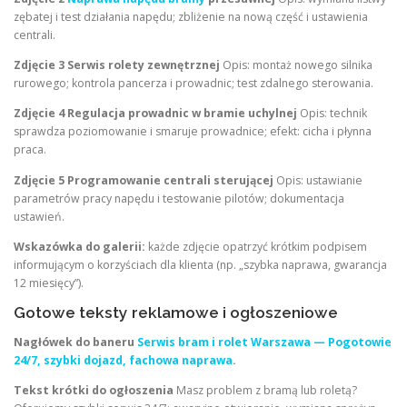
zębatej i test działania napędu; zbliżenie na nową część i ustawienia
centrali.
Zdjęcie 3 Serwis rolety zewnętrznej
Opis: montaż nowego silnika
rurowego; kontrola pancerza i prowadnic; test zdalnego sterowania.
Zdjęcie 4 Regulacja prowadnic w bramie uchylnej
Opis: technik
sprawdza poziomowanie i smaruje prowadnice; efekt: cicha i płynna
praca.
Zdjęcie 5 Programowanie centrali sterującej
Opis: ustawianie
parametrów pracy napędu i testowanie pilotów; dokumentacja
ustawień.
Wskazówka do galerii:
każde zdjęcie opatrzyć krótkim podpisem
informującym o korzyściach dla klienta (np. „szybka naprawa, gwarancja
12 miesięcy”).
Gotowe teksty reklamowe i ogłoszeniowe
Nagłówek do baneru
Serwis bram i rolet Warszawa — Pogotowie
24/7, szybki dojazd, fachowa naprawa
.
Tekst krótki do ogłoszenia
Masz problem z bramą lub roletą?