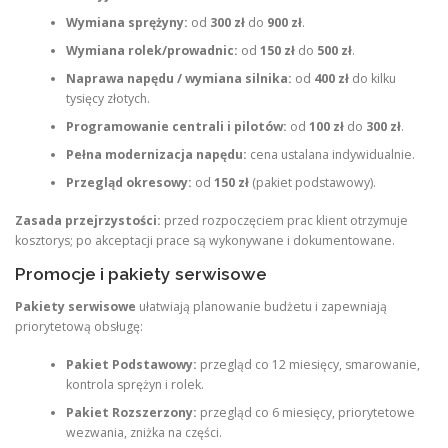
Wymiana sprężyny:
od
300 zł
do
900 zł
.
Wymiana rolek/prowadnic:
od
150 zł
do
500 zł
.
Naprawa napędu / wymiana silnika:
od
400 zł
do kilku
tysięcy złotych.
Programowanie centrali i pilotów:
od
100 zł
do
300 zł
.
Pełna modernizacja napędu:
cena ustalana indywidualnie.
Przegląd okresowy:
od
150 zł
(pakiet podstawowy).
Zasada przejrzystości:
przed rozpoczęciem prac klient otrzymuje
kosztorys; po akceptacji prace są wykonywane i dokumentowane.
Promocje i pakiety serwisowe
Pakiety serwisowe
ułatwiają planowanie budżetu i zapewniają
priorytetową obsługę:
Pakiet Podstawowy:
przegląd co 12 miesięcy, smarowanie,
kontrola sprężyn i rolek.
Pakiet Rozszerzony:
przegląd co 6 miesięcy, priorytetowe
wezwania, zniżka na części.