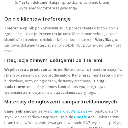
Testy i dokumentacja:
sprawdzamy działanie bramy i
wydajemy protokół oraz gwarancję.
Opinie klientów i referencje
Zbieranie opinii:
po wykonaniu usługi poproś klienta o krótką opinię i
zgodę na publikację.
Prezentacja:
umieść na stronie sekcję „Opinie
klientów” z imieniem, dzielnicą i krótkim komentarzem.
Weryfikacja:
zachowuj dokumentację zleceń i protokoły, aby potwierdzić rzetelność
opinii.
Integracja z innymi usługami i partnerami
Współpraca z producentami:
możliwość serwisu i montażu napędów
i bram od renomowanych producentów.
Partnerzy montażowi:
firmy
budowlane, firmy od ogrodzeń, dostawcy automatyki.
Usługi
dodatkowe:
montaż systemów kontroli dostępu, integracja z
systemami alarmowymi, instalacja zasilania awaryjnego.
Materiały do ogłoszeń i kampanii reklamowych
Baner reklamowy:
Serwis
bram i rolet Warszawa
— Pogotowie 24/7,
szybki dojazd, fachowa naprawa.
Opis do
Google
Ads:
Szybki serwis
bram i rolet w Warszawie. Awaryjne otwieranie 24/7, wymiana sprężyn,