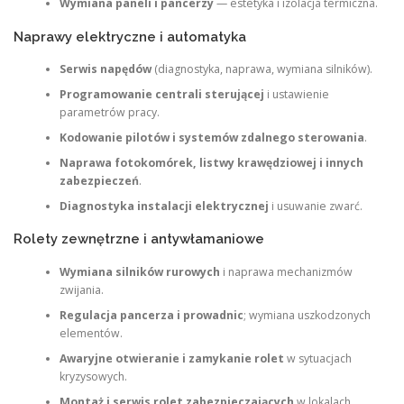
Wymiana paneli i pancerzy
— estetyka i izolacja termiczna.
Naprawy elektryczne i automatyka
Serwis napędów
(diagnostyka, naprawa, wymiana silników).
Programowanie centrali sterującej
i ustawienie
parametrów pracy.
Kodowanie pilotów i systemów zdalnego sterowania
.
Naprawa fotokomórek, listwy krawędziowej i innych
zabezpieczeń
.
Diagnostyka instalacji elektrycznej
i usuwanie zwarć.
Rolety zewnętrzne i antywłamaniowe
Wymiana silników rurowych
i naprawa mechanizmów
zwijania.
Regulacja pancerza i prowadnic
; wymiana uszkodzonych
elementów.
Awaryjne otwieranie i zamykanie rolet
w sytuacjach
kryzysowych.
Montaż i serwis rolet zabezpieczających
w lokalach