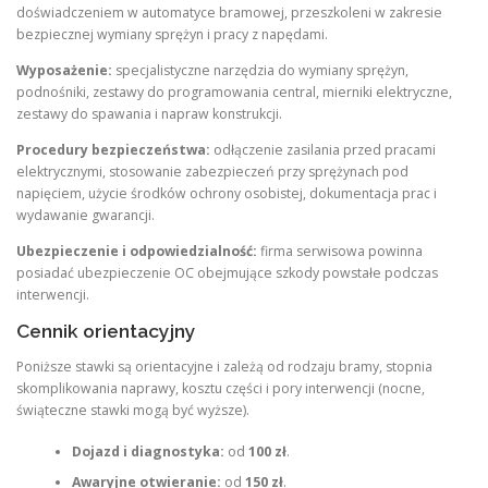
doświadczeniem w automatyce bramowej, przeszkoleni w zakresie
bezpiecznej wymiany sprężyn i pracy z napędami.
Wyposażenie:
specjalistyczne narzędzia do wymiany sprężyn,
podnośniki, zestawy do programowania central, mierniki elektryczne,
zestawy do spawania i napraw konstrukcji.
Procedury bezpieczeństwa:
odłączenie zasilania przed pracami
elektrycznymi, stosowanie zabezpieczeń przy sprężynach pod
napięciem, użycie środków ochrony osobistej, dokumentacja prac i
wydawanie gwarancji.
Ubezpieczenie i odpowiedzialność:
firma serwisowa powinna
posiadać ubezpieczenie OC obejmujące szkody powstałe podczas
interwencji.
Cennik orientacyjny
Poniższe stawki są orientacyjne i zależą od rodzaju bramy, stopnia
skomplikowania naprawy, kosztu części i pory interwencji (nocne,
świąteczne stawki mogą być wyższe).
Dojazd i diagnostyka:
od
100 zł
.
Awaryjne otwieranie:
od
150 zł
.