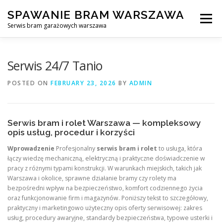
Skip
SPAWANIE BRAM WARSZAWA
to
Menu
content
Serwis bram garażowych warszawa
SPAWANIE BRAM GARAŻOWYCH I OGRODZEŃ WARSZAWA
Serwis 24/7 Tanio
POSTED ON
FEBRUARY 23, 2026
BY
ADMIN
AWARYJNE OTWIERANIE BRAM
BLOG
KONTAKT
Serwis bram i rolet Warszawa — kompleksowy
opis usług, procedur i korzyści
Wprowadzenie
Profesjonalny
serwis bram i rolet
to usługa, która
łączy wiedzę mechaniczną, elektryczną i praktyczne doświadczenie w
pracy z różnymi typami konstrukcji. W warunkach miejskich, takich jak
Warszawa i okolice, sprawne działanie bramy czy rolety ma
bezpośredni wpływ na bezpieczeństwo, komfort codziennego życia
oraz funkcjonowanie firm i magazynów. Poniższy tekst to szczegółowy,
praktyczny i marketingowo użyteczny opis oferty serwisowej: zakres
usług, procedury awaryjne, standardy bezpieczeństwa, typowe usterki i