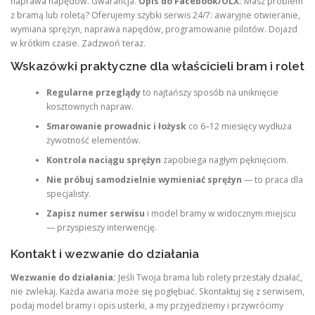
naprawa napędów. Gwarancja.
Opis do Facebook/OLX:
Masz problem
z bramą lub roletą? Oferujemy szybki serwis 24/7: awaryjne otwieranie,
wymiana sprężyn, naprawa napędów, programowanie pilotów. Dojazd
w krótkim czasie. Zadzwoń teraz.
Wskazówki praktyczne dla właścicieli bram i rolet
Regularne przeglądy
to najtańszy sposób na uniknięcie
kosztownych napraw.
Smarowanie prowadnic i łożysk
co 6–12 miesięcy wydłuża
żywotność elementów.
Kontrola naciągu sprężyn
zapobiega nagłym pęknięciom.
Nie próbuj samodzielnie wymieniać sprężyn
— to praca dla
specjalisty.
Zapisz numer serwisu
i model bramy w widocznym miejscu
— przyspieszy interwencję.
Kontakt i wezwanie do działania
Wezwanie do działania:
Jeśli Twoja brama lub rolety przestały działać,
nie zwlekaj. Każda awaria może się pogłębiać. Skontaktuj się z serwisem,
podaj model bramy i opis usterki, a my przyjedziemy i przywrócimy