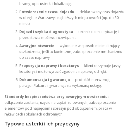
bramy, opis usterki i lokalizację.
Potwierdzenie czasu dojazdu
— deklarowany czas dojazdu
w obrębie Warszawy i najbliższych miejscowości (np. do 30
minut).
Dojazd i szybka diagnostyka
— technik ocenia sytuację i
przedstawia możliwe rozwiązania.
Awaryjne otwarcie
— wykonane w sposób minimalizujący
uszkodzenia; jeśli to konieczne, zabezpieczenie mechanizmu
do czasu naprawy.
Propozycja naprawy i kosztorys
— klient otrzymuje jasny
kosztorys i może wyrazić zgodę na naprawę od ręki.
Dokumentacja i gwarancja
— protokół interwencji,
paragon/faktura i gwarancja na wykonaną usługę.
Standardy bezpieczeństwa przy awaryjnym otwieraniu:
odłączenie zasilania, użycie narzędzi izolowanych, zabezpieczenie
elementów pod napięciem i sprężyn pod obciążeniem, praca w
rękawicach i okularach ochronnych.
Typowe usterki i ich przyczyny