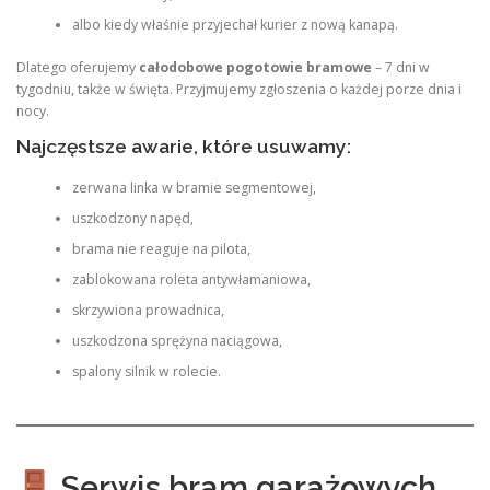
albo kiedy właśnie przyjechał kurier z nową kanapą.
Dlatego oferujemy
całodobowe pogotowie bramowe
– 7 dni w
tygodniu, także w święta. Przyjmujemy zgłoszenia o każdej porze dnia i
nocy.
Najczęstsze awarie, które usuwamy:
zerwana linka w bramie segmentowej,
uszkodzony napęd,
brama nie reaguje na pilota,
zablokowana roleta antywłamaniowa,
skrzywiona prowadnica,
uszkodzona sprężyna naciągowa,
spalony silnik w rolecie.
Serwis bram garażowych