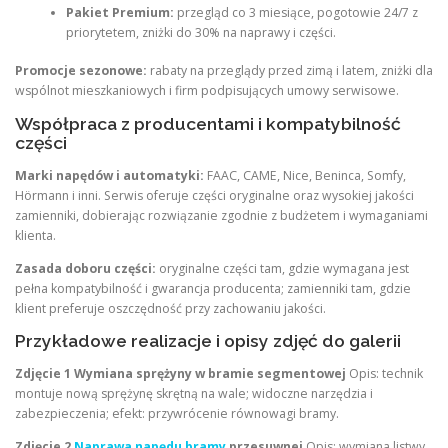
Pakiet Premium:
przegląd co 3 miesiące, pogotowie 24/7 z
priorytetem, zniżki do 30% na naprawy i części.
Promocje sezonowe:
rabaty na przeglądy przed zimą i latem, zniżki dla
wspólnot mieszkaniowych i firm podpisujących umowy serwisowe.
Współpraca z producentami i kompatybilność
części
Marki napędów i automatyki:
FAAC, CAME, Nice, Beninca, Somfy,
Hörmann i inni. Serwis oferuje części oryginalne oraz wysokiej jakości
zamienniki, dobierając rozwiązanie zgodnie z budżetem i wymaganiami
klienta.
Zasada doboru części:
oryginalne części tam, gdzie wymagana jest
pełna kompatybilność i gwarancja producenta; zamienniki tam, gdzie
klient preferuje oszczędność przy zachowaniu jakości.
Przykładowe realizacje i opisy zdjęć do galerii
Zdjęcie 1 Wymiana sprężyny w bramie segmentowej
Opis: technik
montuje nową sprężynę skrętną na wale; widoczne narzędzia i
zabezpieczenia; efekt: przywrócenie równowagi bramy.
Zdjęcie 2
Naprawa napędu bramy
przesuwnej
Opis: wymiana listwy