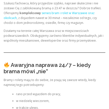
Szukasz fachowca, który przyjedzie szybko, naprawi skutecznie i nie
zostawi Cię z zablokowaną bramą o 23:47 w deszczu? Dobrze trafiłeś.
Oferujemy
kompleksowy
serwis bram i rolet w Warszawie oraz
okolicach
, z dojazdem nawet w 30 minut – niezależnie od tego, czy
chodzi o dom jednorodzinny, osiedle, firmę czy magazyn.
Działamy na terenie całej Warszawa oraz w miejscowościach
podwarszawskich. Obsługujemy zarówno klientów indywidualnych, jak i
wspólnoty mieszkaniowe, deweloperów oraz firmy przemysłowe.
Awaryjna naprawa 24/7 – kiedy
brama mówi „nie”
Bramy i rolety mają to do siebie, że psują się zawsze wtedy, kiedy
najmniej tego potrzebujemy:
rano przed wyjazdem do pracy,
w niedzielę wieczorem,
w trakcie ulewy,