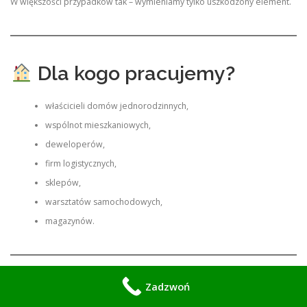
W większości przypadków tak – wymieniamy tylko uszkodzony element.
Dla kogo pracujemy?
właścicieli domów jednorodzinnych,
wspólnot mieszkaniowych,
deweloperów,
firm logistycznych,
sklepów,
warsztatów samochodowych,
magazynów.
Zadzwoń
Bezpieczeństwo przede