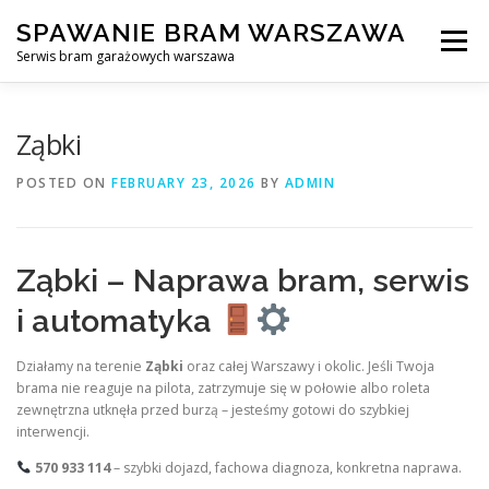
Skip
SPAWANIE BRAM WARSZAWA
to
Menu
content
Serwis bram garażowych warszawa
SPAWANIE BRAM GARAŻOWYCH I OGRODZEŃ WARSZAWA
Ząbki
POSTED ON
FEBRUARY 23, 2026
BY
ADMIN
AWARYJNE OTWIERANIE BRAM
BLOG
KONTAKT
Ząbki – Naprawa bram, serwis
i automatyka
Działamy na terenie
Ząbki
oraz całej Warszawy i okolic. Jeśli Twoja
brama nie reaguje na pilota, zatrzymuje się w połowie albo roleta
zewnętrzna utknęła przed burzą – jesteśmy gotowi do szybkiej
interwencji.
570 933 114
– szybki dojazd, fachowa diagnoza, konkretna naprawa.