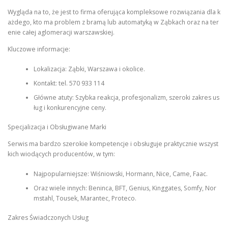
Wygląda na to, że jest to firma oferująca kompleksowe rozwiązania dla k
ażdego, kto ma problem z bramą lub automatyką w Ząbkach oraz na ter
enie całej aglomeracji warszawskiej.
Kluczowe informacje:
Lokalizacja: Ząbki, Warszawa i okolice.
Kontakt: tel. 570 933 114
Główne atuty: Szybka reakcja, profesjonalizm, szeroki zakres us
ług i konkurencyjne ceny.
Specjalizacja i Obsługiwane Marki
Serwis ma bardzo szerokie kompetencje i obsługuje praktycznie wszyst
kich wiodących producentów, w tym:
Najpopularniejsze: Wiśniowski, Hormann, Nice, Came, Faac.
Oraz wiele innych: Beninca, BFT, Genius, Kinggates, Somfy, Nor
mstahl, Tousek, Marantec, Proteco.
Zakres Świadczonych Usług