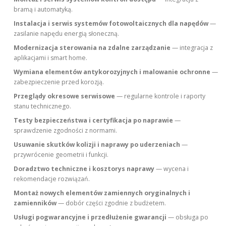
bramą i automatyką.
Instalacja i serwis systemów fotowoltaicznych dla napędów
—
zasilanie napędu energią słoneczną.
Modernizacja sterowania na zdalne zarządzanie
— integracja z
aplikacjami i smart home.
Wymiana elementów antykorozyjnych i malowanie ochronne
—
zabezpieczenie przed korozją.
Przeglądy okresowe serwisowe
— regularne kontrole i raporty
stanu technicznego.
Testy bezpieczeństwa i certyfikacja po naprawie
—
sprawdzenie zgodności z normami.
Usuwanie skutków kolizji i naprawy po uderzeniach
—
przywrócenie geometrii i funkcji.
Doradztwo techniczne i kosztorys naprawy
— wycena i
rekomendacje rozwiązań.
Montaż nowych elementów zamiennych oryginalnych i
zamienników
— dobór części zgodnie z budżetem.
Usługi pogwarancyjne i przedłużenie gwarancji
— obsługa po