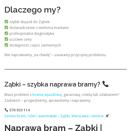
Dlaczego my?
szybki dojazd do Ząbek
doświadczenie z wieloma markami
profesjonalna diagnostyka
uczciwe ceny
dostępność części zamiennych
Nie naprawiamy „na chwilę” – usuwamy przyczynę problemu.
Ząbki – szybka naprawa bramy?
Masz problem z
bramą wjazdową
, garażową, roletą lub szlabanem?
Zadzwoń – przyjedziemy, sprawdzimy i naprawimy.
570 933 114
Serwis bram, rolet i automatyki – Ząbki, Warszawa i okolice
.
Naprawa bram – Ząbki |