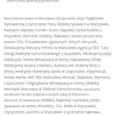
zakończeniu gwarancji producenta.
Pogotowie
Nasz mobilny serwis w Warszawie oferuje wiele usług:
Hydrauliczne
Czyszczenie Parą
Mobilny Spawacz w Warszawie
,
,
,
Awaryjne naprawy Furtek i Bram
Naprawy Samochodów z
,
Dojazdem
Warsztat mobilny
Naprawa i serwis jacuzzi oraz
,
,
wanien SPA
Poszukiwanie zgubionych złotych obrączek
,
,
Serwisujemy Maszyny Fitness w Warszawie
Agencja SEO
Taxi
,
,
,
Usługi elektryka samochodowego z dojazdem
,
Montujemy płyty
indukcyjne
Serwis klimatyzacji w domu
naprawiamy fotele
,
,
,
Montujemy wizjery z kamerą i kamery wifi
Robimy filmy z
,
drona
Awaryjnie otwieramy zamki w Legionowie
Flyxpress.pl
,
,
,
Serwis Kamer Wifi
SEO Warszawa
Montaż, Naprawa, Wymiana,
,
,
Czyszczenie i Odgrzybianie Klimatyzacji w Domu
Mobilny
,
Mechanik Warszawa & Elektryk Samochodowy
zapraszamy
serdecznie do skorzystania z naszych usług w Warszawie i
Mobilną Naprawę i wymianę rynien
okolicach. Posiadamy też
,
Spawanie na zimno MIG/MAG, TIG, MMA w Warszawie
,
Czyszczenie Laserem w Warszawie
Czyszczenie naprawa,
.