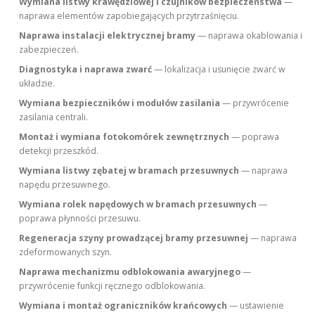
Wymiana listwy krawędziowej i czujników bezpieczeństwa
—
naprawa elementów zapobiegających przytrzaśnięciu.
Naprawa instalacji elektrycznej bramy
— naprawa okablowania i
zabezpieczeń.
Diagnostyka i naprawa zwarć
— lokalizacja i usunięcie zwarć w
układzie.
Wymiana bezpieczników i modułów zasilania
— przywrócenie
zasilania centrali.
Montaż i wymiana fotokomórek zewnętrznych
— poprawa
detekcji przeszkód.
Wymiana listwy zębatej w bramach przesuwnych
— naprawa
napędu przesuwnego.
Wymiana rolek napędowych w bramach przesuwnych
—
poprawa płynności przesuwu.
Regeneracja szyny prowadzącej bramy przesuwnej
— naprawa
zdeformowanych szyn.
Naprawa mechanizmu odblokowania awaryjnego
—
przywrócenie funkcji ręcznego odblokowania.
Wymiana i montaż ograniczników krańcowych
— ustawienie