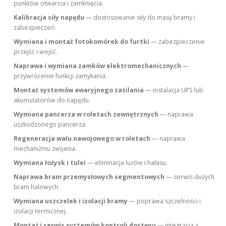
punktów otwarcia i zamknięcia.
Kalibracja siły napędu
— dostosowanie siły do masy bramy i
zabezpieczeń.
Wymiana i montaż fotokomórek do furtki
— zabezpieczenie
przejść i wejść.
Naprawa i wymiana zamków elektromechanicznych
—
przywrócenie funkcji zamykania.
Montaż systemów awaryjnego zasilania
— instalacja UPS lub
akumulatorów do napędu.
Wymiana pancerza w roletach zewnętrznych
— naprawa
uszkodzonego pancerza.
Regeneracja wału nawojowego w roletach
— naprawa
mechanizmu zwijania.
Wymiana łożysk i tulei
— eliminacja luzów i hałasu.
Naprawa bram przemysłowych segmentowych
— serwis dużych
bram halowych.
Wymiana uszczelek i izolacji bramy
— poprawa szczelności i
izolacji termicznej.
Montaż i serwis systemów kontroli dostępu
— integracja z