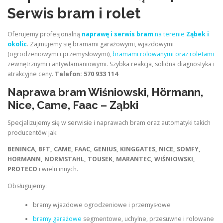
Serwis bram i rolet
Oferujemy profesjonalną
naprawę i serwis bram
na terenie
Ząbek i
okolic
. Zajmujemy się bramami garażowymi, wjazdowymi
(ogrodzeniowymi i przemysłowymi),
bramami rolowanymi oraz roletami
zewnętrznymi i antywłamaniowymi. Szybka reakcja, solidna diagnostyka i
atrakcyjne ceny.
Telefon: 570 933 114
Naprawa bram Wiśniowski, Hörmann,
Nice, Came, Faac – Ząbki
Specjalizujemy się w serwisie i naprawach bram oraz automatyki takich
producentów jak:
BENINCA, BFT, CAME, FAAC, GENIUS, KINGGATES, NICE, SOMFY,
HORMANN, NORMSTAHL, TOUSEK, MARANTEC, WIŚNIOWSKI,
PROTECO
i wielu innych.
Obsługujemy:
bramy wjazdowe ogrodzeniowe i przemysłowe
bramy garażowe
segmentowe, uchylne, przesuwne i rolowane