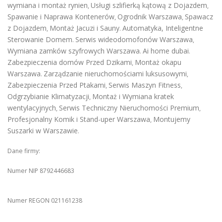
wymiana i montaż rynien
Usługi szlifierką kątową z Dojazdem
,
,
Spawanie i Naprawa Kontenerów
Ogrodnik Warszawa
Spawacz
,
,
z Dojazdem
Montaż Jacuzi i Sauny
Automatyka, Inteligentne
,
.
Sterowanie Domem
Serwis wideodomofonów Warszawa
.
,
Wymiana zamków szyfrowych Warszawa
Ai home dubai
.
.
Zabezpieczenia domów Przed Dzikami
Montaż okapu
,
Warszawa
Zarządzanie nieruchomościami luksusowymi
.
,
Zabezpieczenia Przed Ptakami
Serwis Maszyn Fitness
,
,
Odgrzybianie Klimatyzacji
Montaż i Wymiana kratek
,
wentylacyjnych
Serwis Techniczny Nieruchomości Premium
,
,
Profesjonalny Komik i Stand-uper Warszawa
Montujemy
,
Suszarki w Warszawie
.
Dane firmy:
Numer NIP 8792446683
Numer REGON 021161238