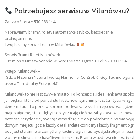
Potrzebujesz serwisu w Milanówku?
Zadzwoń teraz:
570 933 114
Naprawiamy bramy, rolety i automatykę szybko, bezpiecznie i
profesjonalnie.
Twój lokalny serwis bram w Milanówku.
Serwis Bram i Rolet Milanówek –
Rzemiosło Niezawodności w Sercu Miasta-Ogrodu. Tel: 570 933 114
Wstęp: Milanówek –
Gdzie Historia i Natura Tworzą Harmonię. Co Zrobić, Gdy Technologia Z
akłóca Ten Idealny Porządek?
Milanówek to nie jest zwykłe miasto. To koncepcja, ideał, enklawa spoko
ju i piękna, która od ponad stu lat stanowi synonim prestiżu i życia w zgo
dzie z naturą. To perła w koronie podwarszawskich miejscowości, gdzie
majestatyczne, stare dęby i sosny rzucają cień na zabytkowe wille i now
oczesne rezydencje, tworząc atmosferę nie do podrobienia. W tym wyją
tkowym miejscu, gdzie każdy detal architektoniczny i każdy fragment ogr
odu jest starannie przemyślany, technologia musi być dyskretnym, nieza
wodnym sługą, a nie hałaśliwym intruzem. Brama wjazdowa nie jest tu tyl