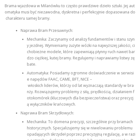
Brama wjazdowa w Milanówku to często prawdziwe dzieło sztuki. Jej aut
omatyka musi być niezawodna, dyskretna i perfekcyjnie dopasowana do
charakteru samej bramy.
Naprawa Bram Przesuwnych:
Mechanika: Zaczynamy od analizy fundamentów i stanu szyn
y jezdnej. Wymieniamy zużyte wózki na najwyższej jakości, ci
chobieżne modele, które zapewniają płynny ruch nawet bar
dzo ciężkiej, kutej bramy. Regulujemy i naprawiamy listwy zę
bate.
Automatyka: Posiadamy ogromne doświadczenie w serwisi
e napędów FAAC, CAME, BFT, NICE –
włoskich liderów, którzy od lat wyznaczają standardy w bra
nży. Rozwiązujemy problemy z siłą, prędkością, działaniem f
otokomórek (kluczowych dla bezpieczeństwa) oraz precyzj
ą wyłączników krańcowych.
Naprawa Bram Skrzydłowych:
Mechanika: To domena precyzji, szczególnie przy bramach
historycznych. Specjalizujemy się w niwelowaniu problemu
opadających skrzydeł poprzez precyzyjną regulację, a w razi