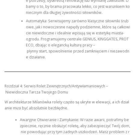
e potrzeby, dyskretną renowację lub wymianę zawiasów. D
bamy o to, by brama pracowała lekko, co jest warunkiem ko
niecznym dla długiej żywotności siłowników.
Automatyka: Serwisujemy zarówno klasyczne siłowniki śrub
owe, jak i nowoczesne napędy podziemne, które są całkowi
cie niewidoczne i idealnie wpisują się w estetykę miasta-
ogrodu. Programujemy centrale GENIUS, KINGGATES, PROT
ECO, dbając o elegancką kulturę pracy –
płynny start, spowolnienie przed zamknięciem i niezawodn
e działanie.
Rozdział 4: Serwis Rolet Zewnętrznych/Antywłamaniowych –
Niewidoczna Tarcza Twojego Domu
W architekturze Milanówka rolety często są ukryte w elewacji, a ich dział
anie musi być absolutnie bezbłędne.
Awaryjne Otwieranie i Zamykanie: W razie awarii, potrafimy be
zpiecznie, ręcznie obsłużyć roletę, aby zabezpieczyć Twój dom,
nie powodując przy tym żadnych uszkodzeń. Masz problem z r