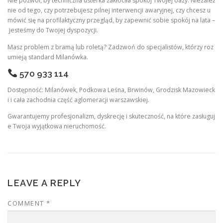
Nie pozwól, by techniczna usterka zakłóciła spokój Twojej oazy. Niezależ
nie od tego, czy potrzebujesz pilnej interwencji awaryjnej, czy chcesz u
mówić się na profilaktyczny przegląd, by zapewnić sobie spokój na lata –
jesteśmy do Twojej dyspozycji.
Masz problem z bramą lub roletą? Zadzwoń do specjalistów, którzy roz
umieją standard Milanówka.
570 933 114
Dostępność: Milanówek, Podkowa Leśna, Brwinów, Grodzisk Mazowieck
i i cała zachodnia część aglomeracji warszawskiej.
Gwarantujemy profesjonalizm, dyskrecję i skuteczność, na które zasługuj
e Twoja wyjątkowa nieruchomość.
LEAVE A REPLY
COMMENT
*