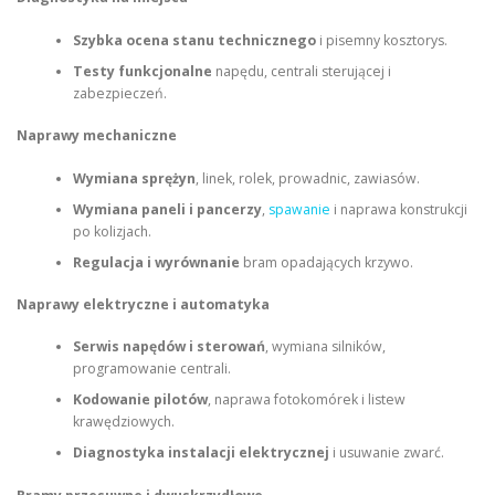
Szybka ocena stanu technicznego
i pisemny kosztorys.
Testy funkcjonalne
napędu, centrali sterującej i
zabezpieczeń.
Naprawy mechaniczne
Wymiana sprężyn
, linek, rolek, prowadnic, zawiasów.
Wymiana paneli i pancerzy
,
spawanie
i naprawa konstrukcji
po kolizjach.
Regulacja i wyrównanie
bram opadających krzywo.
Naprawy elektryczne i automatyka
Serwis napędów i sterowań
, wymiana silników,
programowanie centrali.
Kodowanie pilotów
, naprawa fotokomórek i listew
krawędziowych.
Diagnostyka instalacji elektrycznej
i usuwanie zwarć.