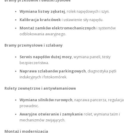
Bramy przesuwne i dwuskrzydłowe
Wymiana listwy zębatej
, rolek napędowych i szyn.
Kalibracja krańcówek
i ustawienie siły napędu.
Montaż zamków elektromechanicznych
i systemów
odblokowania awaryjnego.
Bramy przemysłowe i szlabany
Serwis napędów dużej mocy
, wymiana paneli, testy
bezpieczeństwa.
Naprawa szlabanów parkingowych
, diagnostyka pętli
indukcyjnych i fotokomórek.
Rolety zewnętrzne i antywłamaniowe
Wymiana silników rurowych
, naprawa pancerza, regulacja
prowadnic.
Awaryjne otwieranie i zamykanie
rolet, wymiana taśm i
mechanizmów zwijających.
Montaż i modernizacja