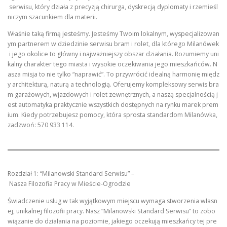
serwisu, który działa z precyzją chirurga, dyskrecją dyplomaty i rzemieśl
niczym szacunkiem dla materii.
Właśnie taką firmą jesteśmy. Jesteśmy Twoim lokalnym, wyspecjalizowan
ym partnerem w dziedzinie serwisu bram i rolet, dla którego Milanówek
i jego okolice to główny i najważniejszy obszar działania. Rozumiemy uni
kalny charakter tego miasta i wysokie oczekiwania jego mieszkańców. N
asza misja to nie tylko “naprawić”. To przywrócić idealną harmonię międz
y architekturą, naturą a technologią. Oferujemy kompleksowy serwis bra
m garażowych, wjazdowych i rolet zewnętrznych, a naszą specjalnością j
est automatyka praktycznie wszystkich dostępnych na rynku marek prem
ium. Kiedy potrzebujesz pomocy, która sprosta standardom Milanówka,
zadzwoń: 570 933 114.
Rozdział 1: “Milanowski Standard Serwisu” –
Nasza Filozofia Pracy w Mieście-Ogrodzie
Świadczenie usług w tak wyjątkowym miejscu wymaga stworzenia własn
ej, unikalnej filozofii pracy. Nasz “Milanowski Standard Serwisu” to zobo
wiązanie do działania na poziomie, jakiego oczekują mieszkańcy tej pre