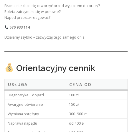
Brama nie chce się otworzyć przed wyjazdem do pracy?
Roleta zatrzymała się w połowie?
Napęd przestał reagować?
570 933 114
Działamy szybko – zazwyczaj tego samego dnia.
Orientacyjny cennik
USŁUGA
CENA OD
Diagnostyka + dojazd
100 zł
Awaryjne otwieranie
150 zł
Wymiana sprężyny
300–900 zł
Naprawa napędu
od 400 zł