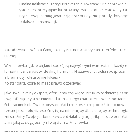
Finalna Kalibracja, Testy i Przekazanie Gwarancji: Po naprawie s
ystem jest precyzyjnie kalibrowany i wielokrotnie testowany. Ot
rzymujesz pisemną gwarancję oraz praktyczne porady dotycząc
e dalszej konserwacji.
Zakończenie: Twój Zaufany, Lokalny Partner w Utrzymaniu Perfekcji Tech
nicznej
W Milanówku, gdzie piękno i spokój są najwyższymi wartościami, każdy e
lement musi działać w idealnej harmonii. Niezawodna, cicha i bezpieczn
a brama czy roleta to nie luksus –
to standard, którego masz prawo oczekiwać.
Jako Twój lokalny ekspert, oferujemy coś więcej niż tylko techniczną napr
awę. Oferujemy zrozumienie dla unikalnego charakteru Twojej posiadło
ści, szacunek dla Twojej prywatności i rzemieślnicze podejście do nowo
czesnej technologii. Jesteśmy tu, na miejscu, by dbać o to, by technologic
zni strażnicy Twojego domu zawsze działali z gracją, siłą i niezawodności
ą, na jaką zasługujesz Ty i Twój dom w Milanówku.