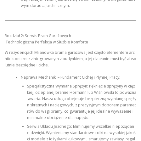
wym doradcą technicznym.
Rozdział 2: Serwis Bram Garażowych –
Technologiczna Perfekcja w Służbie Komfortu
W rezydencjach Milanówka brama garażowa jest często elementem arc
hitektonicznie zintegrowanym z budynkiem, a jej działanie musi być abso
lutnie bezbłędne i ciche.
Naprawa Mechaniki – Fundament Cichej i Płynnej Pracy:
Specjalistyczna Wymiana Sprężyn: Pęknięcie sprężyny w cięż
kiej, ocieplanej bramie Hormann lub Wiśniowski to poważna
awaria. Nasza usługa obejmuje bezpieczną wymianę spręży
n skrętnych i naciągowych, z precyzyjnym doborem paramet
rów do wagi bramy, co gwarantuje jej idealne wyważenie i
minimalne obciążenie dla napędu.
Serwis Układu Jezdnego: Eliminujemy wszelkie niepożądan
e dźwięki. Wymieniamy standardowe rolki na wysokiej jakoś
ci modele z łożyskami kulkowymi, smarujemy zawiasy, regul