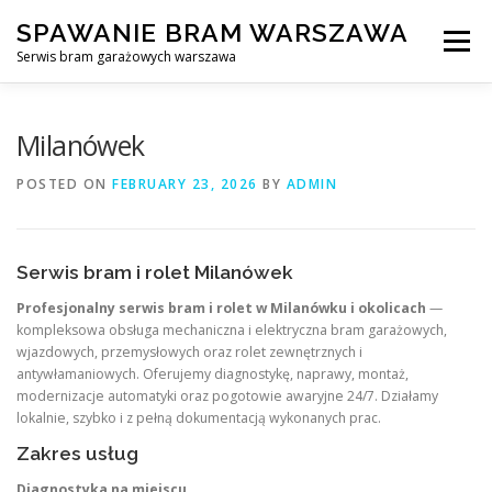
Skip
SPAWANIE BRAM WARSZAWA
to
Menu
content
Serwis bram garażowych warszawa
SPAWANIE BRAM GARAŻOWYCH I OGRODZEŃ WARSZAWA
Milanówek
POSTED ON
FEBRUARY 23, 2026
BY
ADMIN
AWARYJNE OTWIERANIE BRAM
BLOG
KONTAKT
Serwis bram i rolet Milanówek
Profesjonalny serwis bram i rolet w Milanówku i okolicach
—
kompleksowa obsługa mechaniczna i elektryczna bram garażowych,
wjazdowych, przemysłowych oraz rolet zewnętrznych i
antywłamaniowych. Oferujemy diagnostykę, naprawy, montaż,
modernizacje automatyki oraz pogotowie awaryjne 24/7. Działamy
lokalnie, szybko i z pełną dokumentacją wykonanych prac.
Zakres usług
Diagnostyka na miejscu