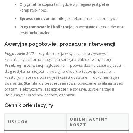
Oryginalne części
tam, gdzie wymagana jest pełna
kompatybilność.
Sprawdzone zamienniki
jako ekonomiczna alternatywa.
Programowanie i kalibracja
po wymianie elementów oraz
testy funkcjonalne.
Awaryjne pogotowie i procedura interwencji
Pogotowie 24/7
— szybka reakcja w sytuacjach kryzysowych:
zatrzaśnięty samochód, pęknięta sprężyna, zablokowany napęd.
Przebieg interwencji
: zgłoszenie → potwierdzenie czasu dojazdu →
diagnostyka na miejscu → awaryjne otwarcie i zabezpieczenie →
kosztorys i naprawa od ręki jeśli części dostępne → dokumentacja i
gwarancja.
Standardy bezpieczeństwa
: odłączenie zasilania przed
pracami elektrycznymi, zabezpieczenie sprężyn, użycie narzędzi
izolowanych i środków ochrony osobistej.
Cennik orientacyjny
ORIENTACYJNY
USŁUGA
KOSZT