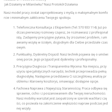
Jak Działamy w Milanówku? Nasz Protokół Działania
Nasz model pracy został zaprojektowany z myślą o maksymalnym komfo
rcie i minimalnym zakłóceniu Twojego spokoju.
Telefoniczna Konsultacja z Ekspertem (Tel: 570 933 114): Już po
dczas pierwszej rozmowy czujesz, że rozmawiasz z profesjonal
istą. Zadajemy precyzyjne pytania, by zrozumieć problem, i um
awiamy wizytę w ścisłym, dogodnym dla Ciebie przedziale czas
owym.
Punktualny, Dyskretny Dojazd: Nasz technik pojawia się o umówi
onej porze. Jego przyjazd jest dyskretny i profesjonalny.
Precyzyjna Diagnoza i Transparentna Wycena: Na miejscu, przy
użyciu specjalistycznych narzędzi, technik przeprowadza pełną
diagnostykę. Następnie przedstawia Ci szczegółową analizę pr
oblemu i klarowny kosztorys, omawiając dostępne opcje.
Fachowa Naprawa z Najwyższą Starannością: Praca odbywa się
sprawnie, cicho i z poszanowaniem dla Twojej nieruchomości.
Nasz mobilny warsztat jest zaopatrzony w szeroki wachlarz czę
ści, co pozwala na zakończenie większości napraw podczas jed
nej wizyty.