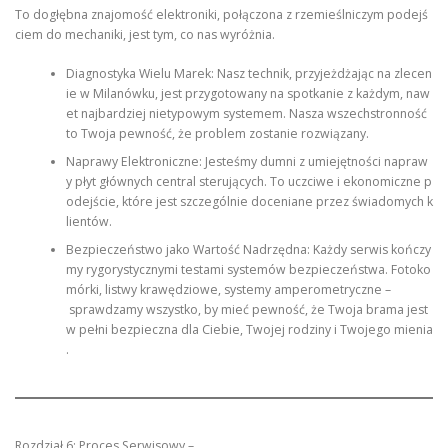
To dogłębna znajomość elektroniki, połączona z rzemieślniczym podejś
ciem do mechaniki, jest tym, co nas wyróżnia.
Diagnostyka Wielu Marek: Nasz technik, przyjeżdżając na zlecen
ie w Milanówku, jest przygotowany na spotkanie z każdym, naw
et najbardziej nietypowym systemem. Nasza wszechstronność
to Twoja pewność, że problem zostanie rozwiązany.
Naprawy Elektroniczne: Jesteśmy dumni z umiejętności napraw
y płyt głównych central sterujących. To uczciwe i ekonomiczne p
odejście, które jest szczególnie doceniane przez świadomych k
lientów.
Bezpieczeństwo jako Wartość Nadrzędna: Każdy serwis kończy
my rygorystycznymi testami systemów bezpieczeństwa. Fotoko
mórki, listwy krawędziowe, systemy amperometryczne –
sprawdzamy wszystko, by mieć pewność, że Twoja brama jest
w pełni bezpieczna dla Ciebie, Twojej rodziny i Twojego mienia
.
Rozdział 6: Proces Serwisowy –