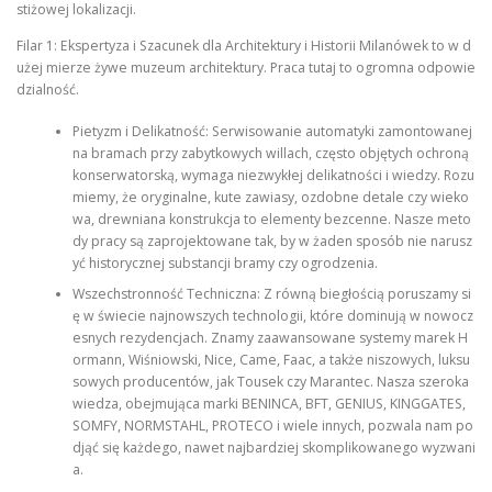
stiżowej lokalizacji.
Filar 1: Ekspertyza i Szacunek dla Architektury i Historii Milanówek to w d
użej mierze żywe muzeum architektury. Praca tutaj to ogromna odpowie
dzialność.
Pietyzm i Delikatność: Serwisowanie automatyki zamontowanej
na bramach przy zabytkowych willach, często objętych ochroną
konserwatorską, wymaga niezwykłej delikatności i wiedzy. Rozu
miemy, że oryginalne, kute zawiasy, ozdobne detale czy wieko
wa, drewniana konstrukcja to elementy bezcenne. Nasze meto
dy pracy są zaprojektowane tak, by w żaden sposób nie narusz
yć historycznej substancji bramy czy ogrodzenia.
Wszechstronność Techniczna: Z równą biegłością poruszamy si
ę w świecie najnowszych technologii, które dominują w nowocz
esnych rezydencjach. Znamy zaawansowane systemy marek H
ormann, Wiśniowski, Nice, Came, Faac, a także niszowych, luksu
sowych producentów, jak Tousek czy Marantec. Nasza szeroka
wiedza, obejmująca marki BENINCA, BFT, GENIUS, KINGGATES,
SOMFY, NORMSTAHL, PROTECO i wiele innych, pozwala nam po
djąć się każdego, nawet najbardziej skomplikowanego wyzwani
a.