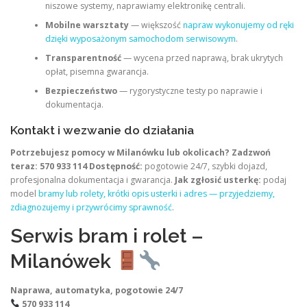
niszowe systemy, naprawiamy elektronikę centrali.
Mobilne warsztaty
— większość
napraw wykonujemy od ręki
dzięki wyposażonym samochodom serwisowym
.
Transparentność
— wycena przed naprawą, brak ukrytych
opłat, pisemna gwarancja.
Bezpieczeństwo
— rygorystyczne testy po naprawie i
dokumentacja.
Kontakt i wezwanie do działania
Potrzebujesz pomocy w Milanówku lub okolicach? Zadzwoń
teraz:
570 933 114
Dostępność:
pogotowie 24/7, szybki dojazd,
profesjonalna dokumentacja i gwarancja.
Jak zgłosić usterkę:
podaj
model
bramy lub rolety, krótki opis usterki i adres — przyjedziemy,
zdiagnozujemy i przywrócimy sprawność
.
Serwis bram i rolet –
Milanówek
Naprawa, automatyka, pogotowie 24/7
570 933 114