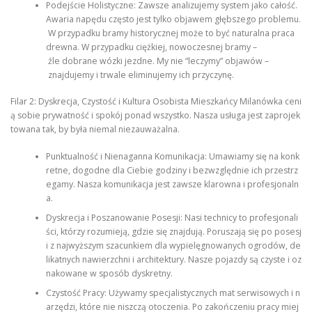
Podejście Holistyczne: Zawsze analizujemy system jako całość.
Awaria napędu często jest tylko objawem głębszego problemu.
W przypadku bramy historycznej może to być naturalna praca
drewna. W przypadku ciężkiej, nowoczesnej bramy –
źle dobrane wózki jezdne. My nie “leczymy” objawów –
znajdujemy i trwale eliminujemy ich przyczynę.
Filar 2: Dyskrecja, Czystość i Kultura Osobista Mieszkańcy Milanówka ceni
ą sobie prywatność i spokój ponad wszystko. Nasza usługa jest zaprojek
towana tak, by była niemal niezauważalna.
Punktualność i Nienaganna Komunikacja: Umawiamy się na konk
retne, dogodne dla Ciebie godziny i bezwzględnie ich przestrz
egamy. Nasza komunikacja jest zawsze klarowna i profesjonaln
a.
Dyskrecja i Poszanowanie Posesji: Nasi technicy to profesjonali
ści, którzy rozumieją, gdzie się znajdują. Poruszają się po posesj
i z najwyższym szacunkiem dla wypielęgnowanych ogrodów, de
likatnych nawierzchni i architektury. Nasze pojazdy są czyste i oz
nakowane w sposób dyskretny.
Czystość Pracy: Używamy specjalistycznych mat serwisowych i n
arzędzi, które nie niszczą otoczenia. Po zakończeniu pracy miej