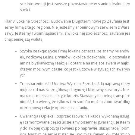
sce interwencji jest zawsze pozostawione w stanie idealnej czy
stości.
Filar 3: Lokalna Obecność i Budowanie Długoterminowego Zaufania Jest
eśmy firmą z tego regionu. Nie jesteśmy anonimowym serwisem z Wars
zawy. Jesteśmy Twoimi sąsiadami, a w lokalnej społeczności zaufanie jes
t najcenniejszą walutą.
Szybka Reakcja: Bycie firmą lokalną oznacza, że znamy Milanów
ek, Podkowę Leśną, Brwinów i okolice doskonale. To pozwala n
am na błyskawiczną reakcję i dotarcie na miejsce awarii w najkr
ótszym możliwym czasie, co jest kluczowe w sytuacjach awaryjn
ych.
Transparentność i Uczciwa Wycena: Przed każdą naprawą otrzy
mujesz od nas szczegółową diagnozę i klarowny kosztorys. Nie
ma u nas miejsca na ukryte koszty. Stawiamy na pełną transpare
ntność, bo wiemy, że tylko w ten sposób można zbudować dług
oterminową relację opartą na zaufaniu.
Gwarancja i Opieka Posprzedażowa: Na każdą wykonaną usług
ę i zamontowane części udzielamy pisemnej gwarancji. Jesteśm
y do Twojej dyspozycji również po naprawie, służąc radą i pom
ocą. Naszym celem jest stać się Twoim zaufanym, długotermino