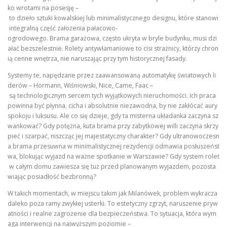
ko wrotami na posesję –
to dzieło sztuki kowalskiej lub minimalistycznego designu, które stanowi
integralną część założenia pałacowo-
ogrodowego. Brama garażowa, często ukryta w bryle budynku, musi dzi
ałać bezszelestnie. Rolety antywłamaniowe to cisi strażnicy, którzy chron
ią cenne wnętrza, nie naruszając przy tym historycznej fasady.
Systemy te, napędzane przez zaawansowaną automatykę światowych li
derów – Hormann, Wiśniowski, Nice, Came, Faac –
są technologicznym sercem tych wyjątkowych nieruchomości. Ich praca
powinna być płynna, cicha i absolutnie niezawodna, by nie zakłócać aury
spokoju i luksusu. Ale co się dzieje, gdy ta misterna układanka zaczyna sz
wankować? Gdy potężna, kuta brama przy zabytkowej willi zaczyna skrzy
pieć i szarpać, niszcząc jej majestatyczny charakter? Gdy ultranowoczesn
a brama przesuwna w minimalistycznej rezydencji odmawia posłuszeńst
wa, blokując wyjazd na ważne spotkanie w Warszawie? Gdy system rolet
w całym domu zawiesza się tuż przed planowanym wyjazdem, pozosta
wiając posiadłość bezbronną?
W takich momentach, w miejscu takim jak Milanówek, problem wykracza
daleko poza ramy zwykłej usterki. To estetyczny zgrzyt, naruszenie pryw
atności i realne zagrożenie dla bezpieczeństwa. To sytuacja, która wym
aga interwencji na najwyższym poziomie –