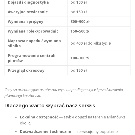
Dojazd i diagnostyka
od
100 zł
Awaryjne otwieranie
od
150 zł
Wymiana sprężyny
300–900 zł
Wymiana rolek/prowadnic
150–500 zł
Naprawa napędu / wymiana
od
400 zł
do kilku tys. zł
silnika
Programowanie centrali i
100–300 zł
pilotów
Przegląd okresowy
od
150 zł
Ceny są orientacyjne; ostateczna wycena po diagnostyce i przedstawieniu
pisemnego kosztorysu.
Dlaczego warto wybrać nasz serwis
Lokalna dostępność
— szybki dojazd na terenie Milanówka i
okolic.
Doświadczenie techniczne
— serwisujemy popularne i