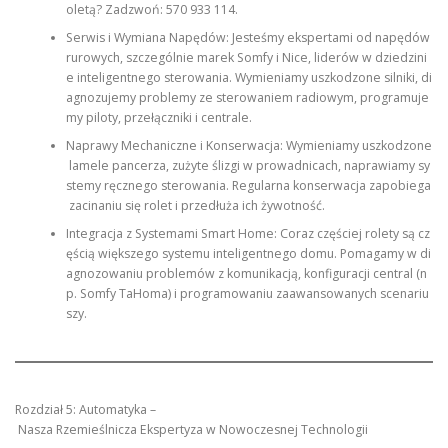
oletą? Zadzwoń: 570 933 114.
Serwis i Wymiana Napędów: Jesteśmy ekspertami od napędów
rurowych, szczególnie marek Somfy i Nice, liderów w dziedzini
e inteligentnego sterowania. Wymieniamy uszkodzone silniki, di
agnozujemy problemy ze sterowaniem radiowym, programuje
my piloty, przełączniki i centrale.
Naprawy Mechaniczne i Konserwacja: Wymieniamy uszkodzone
lamele pancerza, zużyte ślizgi w prowadnicach, naprawiamy sy
stemy ręcznego sterowania. Regularna konserwacja zapobiega
zacinaniu się rolet i przedłuża ich żywotność.
Integracja z Systemami Smart Home: Coraz częściej rolety są cz
ęścią większego systemu inteligentnego domu. Pomagamy w di
agnozowaniu problemów z komunikacją, konfiguracji central (n
p. Somfy TaHoma) i programowaniu zaawansowanych scenariu
szy.
Rozdział 5: Automatyka –
Nasza Rzemieślnicza Ekspertyza w Nowoczesnej Technologii