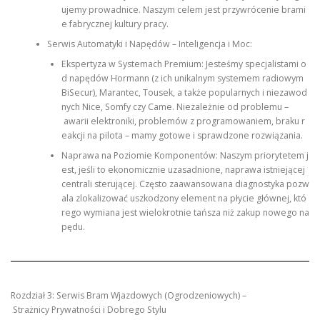
ujemy prowadnice. Naszym celem jest przywrócenie brami
e fabrycznej kultury pracy.
Serwis Automatyki i Napędów – Inteligencja i Moc:
Ekspertyza w Systemach Premium: Jesteśmy specjalistami o
d napędów Hormann (z ich unikalnym systemem radiowym
BiSecur), Marantec, Tousek, a także popularnych i niezawod
nych Nice, Somfy czy Came. Niezależnie od problemu –
awarii elektroniki, problemów z programowaniem, braku r
eakcji na pilota – mamy gotowe i sprawdzone rozwiązania.
Naprawa na Poziomie Komponentów: Naszym priorytetem j
est, jeśli to ekonomicznie uzasadnione, naprawa istniejącej
centrali sterującej. Często zaawansowana diagnostyka pozw
ala zlokalizować uszkodzony element na płycie głównej, któ
rego wymiana jest wielokrotnie tańsza niż zakup nowego na
pędu.
Rozdział 3: Serwis Bram Wjazdowych (Ogrodzeniowych) –
Strażnicy Prywatności i Dobrego Stylu