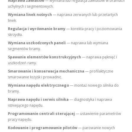
Naprawa zawiasów
— wymiana lub regulacja zawiasów w bramach
uchylnych i segmentowych.
Wymiana linek nośnych
— naprawa zerwanych lub przetartych
linek.
Regulacja i wyrównanie bramy
— korekta pracy i poziomowania
skrzydła.
Wymiana uszkodzonych paneli
— naprawa lub wymiana
segmentów bramy.
Spawanie elementów konstrukcyjnych
— naprawa pęknięć i
uszkodzeń ramy.
Smarowanie i konserwacja mechaniczna
— profilaktyczne
smarowanie łożysk i prowadnic.
Wymiana napędu elektrycznego
— montaż nowego silnika do
bramy.
Naprawa napędu i serwis silnika
— diagnostyka i naprawa
istniejącego napędu.
Programowanie centrali sterującej
— ustawienie parametrów
pracy napędu.
Kodowanie i programowanie pilotów
— parowanie nowych