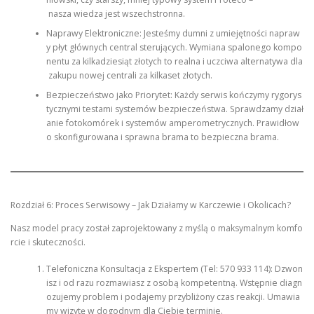
nasza wiedza jest wszechstronna.
Naprawy Elektroniczne: Jesteśmy dumni z umiejętności napraw
y płyt głównych central sterujących. Wymiana spalonego kompo
nentu za kilkadziesiąt złotych to realna i uczciwa alternatywa dla
zakupu nowej centrali za kilkaset złotych.
Bezpieczeństwo jako Priorytet: Każdy serwis kończymy rygorys
tycznymi testami systemów bezpieczeństwa. Sprawdzamy dział
anie fotokomórek i systemów amperometrycznych. Prawidłow
o skonfigurowana i sprawna brama to bezpieczna brama.
Rozdział 6: Proces Serwisowy – Jak Działamy w Karczewie i Okolicach?
Nasz model pracy został zaprojektowany z myślą o maksymalnym komfo
rcie i skuteczności.
Telefoniczna Konsultacja z Ekspertem (Tel: 570 933 114): Dzwon
isz i od razu rozmawiasz z osobą kompetentną. Wstępnie diagn
ozujemy problem i podajemy przybliżony czas reakcji. Umawia
my wizytę w dogodnym dla Ciebie terminie.