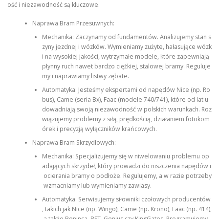
ość i niezawodność są kluczowe.
Naprawa Bram Przesuwnych:
Mechanika: Zaczynamy od fundamentów. Analizujemy stan s
zyny jezdnej i wózków. Wymieniamy zużyte, hałasujące wózk
i na wysokiej jakości, wytrzymałe modele, które zapewniają
płynny ruch nawet bardzo ciężkiej, stalowej bramy. Reguluje
my i naprawiamy listwy zębate.
Automatyka: Jesteśmy ekspertami od napędów Nice (np. Ro
bus), Came (seria Bx), Faac (modele 740/741), które od lat u
dowadniają swoją niezawodność w polskich warunkach. Roz
wiązujemy problemy z siłą, prędkością, działaniem fotokom
órek i precyzją wyłączników krańcowych.
Naprawa Bram Skrzydłowych:
Mechanika: Specjalizujemy się w niwelowaniu problemu op
adających skrzydeł, który prowadzi do niszczenia napędów i
ocierania bramy o podłoże. Regulujemy, a w razie potrzeby
wzmacniamy lub wymieniamy zawiasy.
Automatyka: Serwisujemy siłowniki czołowych producentów
, takich jak Nice (np. Wingo), Came (np. Krono), Faac (np. 414),
a także Beninca, BFT, Genius czy KingGates. Programujemy