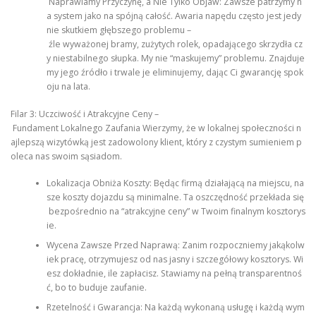
Naprawiamy Przyczynę, a Nie Tylko Objaw: Zawsze patrzymy n
a system jako na spójną całość. Awaria napędu często jest jedy
nie skutkiem głębszego problemu –
źle wyważonej bramy, zużytych rolek, opadającego skrzydła cz
y niestabilnego słupka. My nie “maskujemy” problemu. Znajduje
my jego źródło i trwale je eliminujemy, dając Ci gwarancję spok
oju na lata.
Filar 3: Uczciwość i Atrakcyjne Ceny –
Fundament Lokalnego Zaufania Wierzymy, że w lokalnej społeczności n
ajlepszą wizytówką jest zadowolony klient, który z czystym sumieniem p
oleca nas swoim sąsiadom.
Lokalizacja Obniża Koszty: Będąc firmą działającą na miejscu, na
sze koszty dojazdu są minimalne. Ta oszczędność przekłada się
bezpośrednio na “atrakcyjne ceny” w Twoim finalnym kosztorys
ie.
Wycena Zawsze Przed Naprawą: Zanim rozpoczniemy jakąkolw
iek pracę, otrzymujesz od nas jasny i szczegółowy kosztorys. Wi
esz dokładnie, ile zapłacisz. Stawiamy na pełną transparentnoś
ć, bo to buduje zaufanie.
Rzetelność i Gwarancja: Na każdą wykonaną usługę i każdą wym