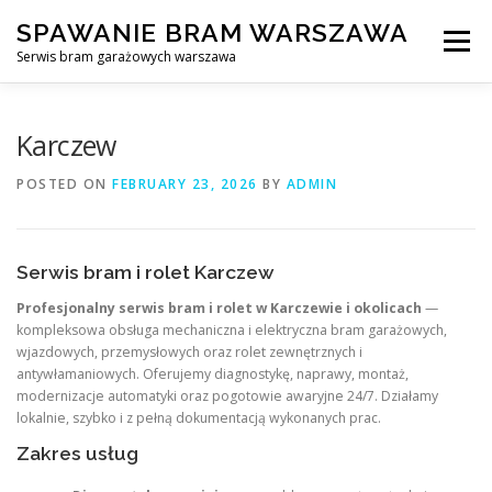
Skip
SPAWANIE BRAM WARSZAWA
to
Menu
content
Serwis bram garażowych warszawa
SPAWANIE BRAM GARAŻOWYCH I OGRODZEŃ WARSZAWA
Karczew
POSTED ON
FEBRUARY 23, 2026
BY
ADMIN
AWARYJNE OTWIERANIE BRAM
BLOG
KONTAKT
Serwis bram i rolet Karczew
Profesjonalny serwis bram i rolet w Karczewie i okolicach
—
kompleksowa obsługa mechaniczna i elektryczna bram garażowych,
wjazdowych, przemysłowych oraz rolet zewnętrznych i
antywłamaniowych. Oferujemy diagnostykę, naprawy, montaż,
modernizacje automatyki oraz pogotowie awaryjne 24/7. Działamy
lokalnie, szybko i z pełną dokumentacją wykonanych prac.
Zakres usług