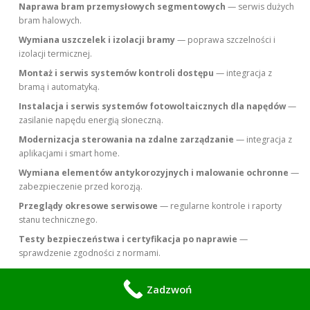
Naprawa bram przemysłowych segmentowych
— serwis dużych
bram halowych.
Wymiana uszczelek i izolacji bramy
— poprawa szczelności i
izolacji termicznej.
Montaż i serwis systemów kontroli dostępu
— integracja z
bramą i automatyką.
Instalacja i serwis systemów fotowoltaicznych dla napędów
—
zasilanie napędu energią słoneczną.
Modernizacja sterowania na zdalne zarządzanie
— integracja z
aplikacjami i smart home.
Wymiana elementów antykorozyjnych i malowanie ochronne
—
zabezpieczenie przed korozją.
Przeglądy okresowe serwisowe
— regularne kontrole i raporty
stanu technicznego.
Testy bezpieczeństwa i certyfikacja po naprawie
—
sprawdzenie zgodności z normami.
Usuwanie skutków kolizji i naprawy po uderzeniach
—
przywrócenie geometrii i funkcji.
Zadzwoń
Doradztwo techniczne i kosztorys naprawy
— wycena i