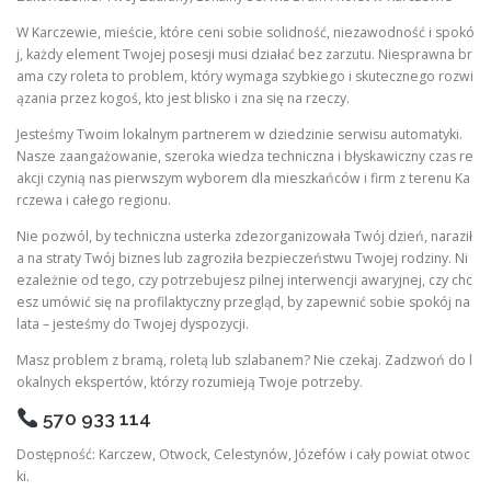
W Karczewie, mieście, które ceni sobie solidność, niezawodność i spokó
j, każdy element Twojej posesji musi działać bez zarzutu. Niesprawna br
ama czy roleta to problem, który wymaga szybkiego i skutecznego rozwi
ązania przez kogoś, kto jest blisko i zna się na rzeczy.
Jesteśmy Twoim lokalnym partnerem w dziedzinie serwisu automatyki.
Nasze zaangażowanie, szeroka wiedza techniczna i błyskawiczny czas re
akcji czynią nas pierwszym wyborem dla mieszkańców i firm z terenu Ka
rczewa i całego regionu.
Nie pozwól, by techniczna usterka zdezorganizowała Twój dzień, naraził
a na straty Twój biznes lub zagroziła bezpieczeństwu Twojej rodziny. Ni
ezależnie od tego, czy potrzebujesz pilnej interwencji awaryjnej, czy chc
esz umówić się na profilaktyczny przegląd, by zapewnić sobie spokój na
lata – jesteśmy do Twojej dyspozycji.
Masz problem z bramą, roletą lub szlabanem? Nie czekaj. Zadzwoń do l
okalnych ekspertów, którzy rozumieją Twoje potrzeby.
570 933 114
Dostępność: Karczew, Otwock, Celestynów, Józefów i cały powiat otwoc
ki.