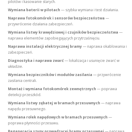
pilotów i kasowanie starych.
Wymiana baterii w pilotach
— szybka wymiana i test działania.
Naprawa fotokomórek i sensorów bezpieczeństwa
—
przywrócenie działania zabezpieczeń.
Wymiana listwy krawędziowej i czujników bezpieczeństwa
—
naprawa elementów zapobiegających przytrzaśnięciu.
Naprawa instalacji elektrycznej bramy
— naprawa okablowania i
zabezpieczeń.
Diagnostyka i naprawa zwarć
— lokalizacja i usunięcie zwarć w
układzie.
Wymiana bezpieczników i modułów zasilania
— przywrócenie
zasilania centrali.
Montaż i wymiana fotokomórek zewnętrznych
— poprawa
detekcji przeszkód.
Wymiana listwy zębatej w bramach przesuwnych
— naprawa
napędu przesuwnego.
Wymiana rolek napędowych w bramach przesuwnych
—
poprawa płynności przesuwu.
Regeneracja szyny prowadzącej bramy przesuwnej
— naprawa