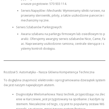
a nasze pogotowie: 570 933 114.
Serwis Napędów i Mechaniki: Wymieniamy silniki rurowe, na
prawiamy sterowniki, piloty, a także uszkodzone pancerze i
mechanizmy ręczne.
Serwis Szlabanów Parkingowych:
Awaria szlabanu na parkingu firmowym lub osiedlowym to p
araliż. Oferujemy awaryjny serwis szlabanów Nice, Came, Fa
ac. Naprawiamy uszkodzone ramiona, centrale sterujące i s
ystemy kontroli dostępu.
Rozdział 5: Automatyka – Nasza Główna Kompetencja Techniczna
To dogłębna znajomość elektroniki i oprogramowania dziesiątek system
ów jest naszym największym atutem.
Diagnostyka Wielomarkowa: Nasz technik, przyjeżdżając na zlec
enie w Karczewie, jest przygotowany na spotkanie z każdym sy
stemem. Niezależnie od tego, czy jest to popularny zestaw Wiś
niowski, czy starszy, mniej typowy system Proteco –