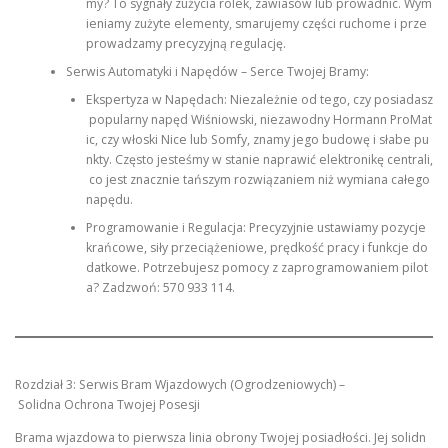
my? To sygnały zużycia rolek, zawiasów lub prowadnic. Wym
ieniamy zużyte elementy, smarujemy części ruchome i prze
prowadzamy precyzyjną regulację.
Serwis Automatyki i Napędów – Serce Twojej Bramy:
Ekspertyza w Napędach: Niezależnie od tego, czy posiadasz
popularny napęd Wiśniowski, niezawodny Hormann ProMat
ic, czy włoski Nice lub Somfy, znamy jego budowę i słabe pu
nkty. Często jesteśmy w stanie naprawić elektronikę centrali,
co jest znacznie tańszym rozwiązaniem niż wymiana całego
napędu.
Programowanie i Regulacja: Precyzyjnie ustawiamy pozycje
krańcowe, siły przeciążeniowe, prędkość pracy i funkcje do
datkowe. Potrzebujesz pomocy z zaprogramowaniem pilot
a? Zadzwoń: 570 933 114.
Rozdział 3: Serwis Bram Wjazdowych (Ogrodzeniowych) –
Solidna Ochrona Twojej Posesji
Brama wjazdowa to pierwsza linia obrony Twojej posiadłości. Jej solidn