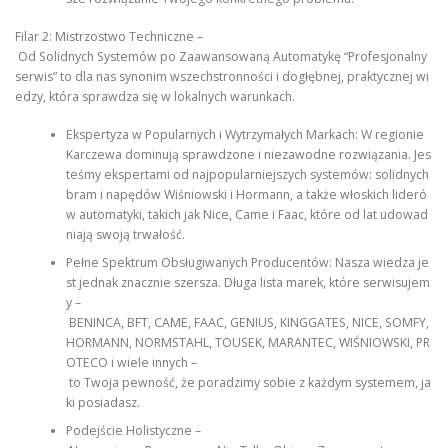
Filar 2: Mistrzostwo Techniczne –
Od Solidnych Systemów po Zaawansowaną Automatykę “Profesjonalny
serwis” to dla nas synonim wszechstronności i dogłębnej, praktycznej wi
edzy, która sprawdza się w lokalnych warunkach.
Ekspertyza w Popularnych i Wytrzymałych Markach: W regionie
Karczewa dominują sprawdzone i niezawodne rozwiązania. Jes
teśmy ekspertami od najpopularniejszych systemów: solidnych
bram i napędów Wiśniowski i Hormann, a także włoskich lideró
w automatyki, takich jak Nice, Came i Faac, które od lat udowad
niają swoją trwałość.
Pełne Spektrum Obsługiwanych Producentów: Nasza wiedza je
st jednak znacznie szersza. Długa lista marek, które serwisujem
y –
BENINCA, BFT, CAME, FAAC, GENIUS, KINGGATES, NICE, SOMFY,
HORMANN, NORMSTAHL, TOUSEK, MARANTEC, WIŚNIOWSKI, PR
OTECO i wiele innych –
to Twoja pewność, że poradzimy sobie z każdym systemem, ja
ki posiadasz.
Podejście Holistyczne –