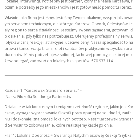
lokalnej interwencji. Potrzebny jest partner, który zna realia Karczewa, r
ozumie potrzeby jego mieszkańców i jest gotów nieść pomoc tu i teraz.
Właśnie taką firmą jesteśmy. Jesteśmy Twoim lokalnym, wyspecjalizowan
ym serwisem technicznym, dla którego Karczew, Otwock, Celestynów i c
ały region to serce działalności. Jesteśmy Twoimi sąsiadami, gotowymi d
o działania, gdy tylko nas potrzebujesz. Oferujemy profesjonalny serwis,
błyskawiczną reakcję i atrakcyjne, uczciwe ceny. Nasza specjalność to na
prawa i konserwacja bram, rolet i szlabanów praktycznie wszystkich pro
ducentów. Kiedy potrzebujesz solidnej, fachowej pomocy, na której mo
żesz polegać, zadzwoń do lokalnych ekspertów: 570 933 114.
Rozdział 1: “Karczewski Standard Serwisu” –
Nasza Filozofia Solidnego Partnerstwa
Działanie w tak konkretnym i ceniącym rzetelność regionie, jakim jest Kar
czew, wymaga wypracowania filozofii pracy opartej na solidności, zaufa
niu i doskonałej znajomości lokalnych potrzeb. Nasz “Karczewski Standar
d Serwisu” to zobowiązanie, które realizujemy każdego dnia.
Filar 1: Lokalna Obecność = Gwarancja Natychmiastowej Reakcji “Szybka