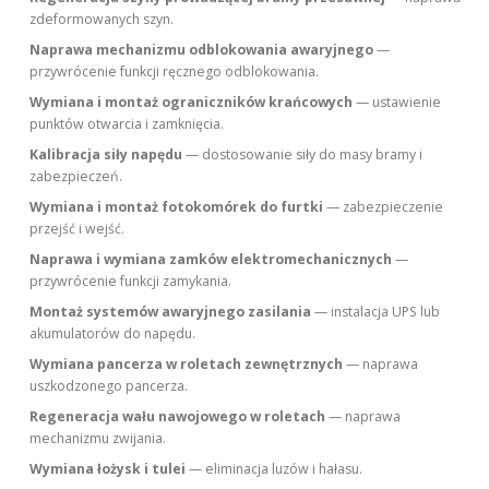
zdeformowanych szyn.
Naprawa mechanizmu odblokowania awaryjnego
—
przywrócenie funkcji ręcznego odblokowania.
Wymiana i montaż ograniczników krańcowych
— ustawienie
punktów otwarcia i zamknięcia.
Kalibracja siły napędu
— dostosowanie siły do masy bramy i
zabezpieczeń.
Wymiana i montaż fotokomórek do furtki
— zabezpieczenie
przejść i wejść.
Naprawa i wymiana zamków elektromechanicznych
—
przywrócenie funkcji zamykania.
Montaż systemów awaryjnego zasilania
— instalacja UPS lub
akumulatorów do napędu.
Wymiana pancerza w roletach zewnętrznych
— naprawa
uszkodzonego pancerza.
Regeneracja wału nawojowego w roletach
— naprawa
mechanizmu zwijania.
Wymiana łożysk i tulei
— eliminacja luzów i hałasu.