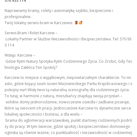
570 933 114
Naprawiamy bramy, rolety i automatykę szybko, bezpiecznie i
profesjonalnie.
Twój lokalny serwis bram w Karczewie.
Serwis Bram i Rolet Karczew –
Lokalny Partner w Służbie Niezawodności i Bezpieczeństwa. Tel: 570 93
3 114
Wstęp: Karczew –
Gdzie Rytm Natury Spotyka Rytm Codziennego Życia. Co Zrobić, Gdy Tec
hnologia Zakłóca Ten Spokój?
Karczew to miejsce o wyjątkowym, niepowtarzalnym charakterze. To mi
asto, gdzie kojący szum sosen Mazowieckiego Parku Krajobrazowego i s
pokojny nurt Wisły tworzą naturalną scenografię dla codziennego życia.
To tutaj, w harmonii z naturą, mieszkańcy znajdują swoją przystań –
solidne domy jednorodzinne, nowoczesne osiedla i zadbane posesje,
które są owocem ich pracy. Jednocześnie Karczew to dynamiczne serce
lokalnej społeczności i biznesu, a dla wielu –
brama do aglomeracji warszawskiej, punkt startowy codziennych podró
ży do pracy. W tym świecie, gdzie spokój i bezpieczeństwo domowego
ogniska są równie ważne, co punktualność i niezawodność w codziennej