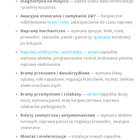
Diagnostyka na miejscu
— szybka ocena stanu technicznego
i pisemny kosztorys.
Awaryjne otwieranie i zamykanie 24/7
— bezpieczne
odblokowanie
bram i rolet
, zabezpieczenie do czasu naprawy.
Naprawy mechaniczne
— wymiana sprężyn, linek, rolek,
prowadnic, zawiasów, paneli i pancerzy;
spawanie
konstrukcji
po kolizjach.
Naprawy elektryczne i automatyka — serwis
napędów,
wymiana silników, programowanie central, kodowanie pilotów,
naprawa okablowania.
Bramy przesuwne i dwuskrzydłowe
— wymiana listwy
zębatej, rolki napędowe, regulacja krańcówek, montaż zamków
elektromechanicznych.
Bramy przemysłowe i szlabany
—
serwis
napędów dużej
mocy, wymiana paneli, testy bezpieczeństwa, naprawa
szlabanów parkingowych.
Rolety zewnętrzne i antywłamaniowe
— wymiana silników
rurowych, naprawa pancerza, regulacja prowadnic, awaryjne
otwieranie.
Montaż i modernizacja
— instalacja nowych napędów,