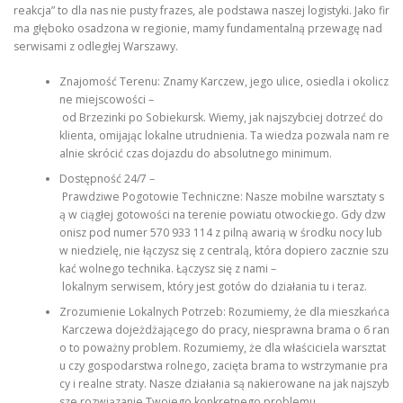
reakcja” to dla nas nie pusty frazes, ale podstawa naszej logistyki. Jako fir
ma głęboko osadzona w regionie, mamy fundamentalną przewagę nad
serwisami z odległej Warszawy.
Znajomość Terenu: Znamy Karczew, jego ulice, osiedla i okolicz
ne miejscowości –
od Brzezinki po Sobiekursk. Wiemy, jak najszybciej dotrzeć do
klienta, omijając lokalne utrudnienia. Ta wiedza pozwala nam re
alnie skrócić czas dojazdu do absolutnego minimum.
Dostępność 24/7 –
Prawdziwe Pogotowie Techniczne: Nasze mobilne warsztaty s
ą w ciągłej gotowości na terenie powiatu otwockiego. Gdy dzw
onisz pod numer 570 933 114 z pilną awarią w środku nocy lub
w niedzielę, nie łączysz się z centralą, która dopiero zacznie szu
kać wolnego technika. Łączysz się z nami –
lokalnym serwisem, który jest gotów do działania tu i teraz.
Zrozumienie Lokalnych Potrzeb: Rozumiemy, że dla mieszkańca
Karczewa dojeżdżającego do pracy, niesprawna brama o 6 ran
o to poważny problem. Rozumiemy, że dla właściciela warsztat
u czy gospodarstwa rolnego, zacięta brama to wstrzymanie pra
cy i realne straty. Nasze działania są nakierowane na jak najszyb
sze rozwiązanie Twojego konkretnego problemu.