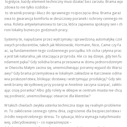
logistyce, każdy element techniczny musi działać bez zarzutu. Brama wja
zdowa to nie tylko ozdoba –
to strażnik posesji i klucz do sprawnego rozpoczęcia dnia. Brama garaż
owa to gwarancja komfortu w deszczowy poranek i ochrony cennego mi
enia. Roleta antywłamaniowa to tarcza, która zapewnia spokojny sen i ch
roni lokalny biznes po godzinach pracy.
Systemy te, napędzane przez wytrzymałą i sprawdzoną automatykę czoł
owych producentów, takich jak Wiśniowski, Hormann, Nice, Came czy Fa
ac, są fundamentem tego codziennego porządku. Ich cicha i płynna prac
a jest tak naturalna, jak otaczająca przyroda. Ale co się dzieje, gdy ten fu
ndament pęka? Gdy solidna brama przesuwna w domu jednorodzinnym
w Otwocku Małym zacina się, uniemożliwiając poranny wyjazd do Warsz
awy? Gdy brama przemysłowa w lokalnym zakładzie w Karczewie odma
wia posłuszeństwa, blokując dostawę i wstrzymując produkcję? Gdy siło
wnik bramy skrzydłowej przy posesji w Anielinie zaczyna szarpać, zakłóc
ając ciszę poranka? Albo gdy rolety w sklepie w centrum miasta nie chcą
się podnieść, uniemożliwiając otwarcie dla klientów?
W takich chwilach zwykła usterka techniczna staje się realnym probleme
m. To zakłócenie cennego rytmu dnia, zagrożenie dla bezpieczeństwa i
źródło niepotrzebnego stresu. To sytuacja, która wymaga natychmiasto
wej, zdecydowanej i – co najważniejsze –