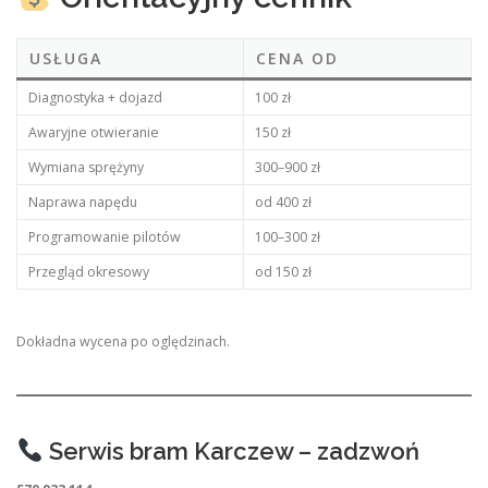
USŁUGA
CENA OD
Diagnostyka + dojazd
100 zł
Awaryjne otwieranie
150 zł
Wymiana sprężyny
300–900 zł
Naprawa napędu
od 400 zł
Programowanie pilotów
100–300 zł
Przegląd okresowy
od 150 zł
Dokładna wycena po oględzinach.
Serwis bram Karczew – zadzwoń