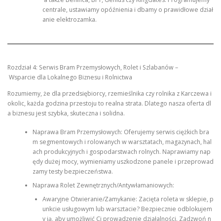
centrale, ustawiamy opóźnienia i dbamy o prawidłowe dział
anie elektrozamka.
Rozdział 4: Serwis Bram Przemysłowych, Rolet i Szlabanów –
Wsparcie dla Lokalnego Biznesu i Rolnictwa
Rozumiemy, że dla przedsiębiorcy, rzemieślnika czy rolnika z Karczewa i
okolic, każda godzina przestoju to realna strata. Dlatego nasza oferta dl
a biznesu jest szybka, skuteczna i solidna.
Naprawa Bram Przemysłowych: Oferujemy serwis ciężkich bra
m segmentowych i rolowanych w warsztatach, magazynach, hal
ach produkcyjnych i gospodarstwach rolnych. Naprawiamy nap
ędy dużej mocy, wymieniamy uszkodzone panele i przeprowad
zamy testy bezpieczeństwa.
Naprawa Rolet Zewnętrznych/Antywłamaniowych:
Awaryjne Otwieranie/Zamykanie: Zacięta roleta w sklepie, p
unkcie usługowym lub warsztacie? Bezpiecznie odblokujem
y ją, aby umożliwić Ci prowadzenie działalności. Zadzwoń n