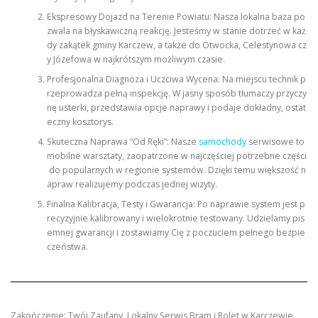
Ekspresowy Dojazd na Terenie Powiatu: Nasza lokalna baza po
zwala na błyskawiczną reakcję. Jesteśmy w stanie dotrzeć w każ
dy zakątek gminy Karczew, a także do Otwocka, Celestynowa cz
y Józefowa w najkrótszym możliwym czasie.
Profesjonalna Diagnoza i Uczciwa Wycena: Na miejscu technik p
rzeprowadza pełną inspekcję. W jasny sposób tłumaczy przyczy
nę usterki, przedstawia opcje naprawy i podaje dokładny, ostat
eczny kosztorys.
Skuteczna Naprawa “Od Ręki”: Nasze
samochody
serwisowe to
mobilne warsztaty, zaopatrzone w najczęściej potrzebne części
do popularnych w regionie systemów. Dzięki temu większość n
apraw realizujemy podczas jednej wizyty.
Finalna Kalibracja, Testy i Gwarancja: Po naprawie system jest p
recyzyjnie kalibrowany i wielokrotnie testowany. Udzielamy pis
emnej gwarancji i zostawiamy Cię z poczuciem pełnego bezpie
czeństwa.
Zakończenie: Twój Zaufany, Lokalny Serwis Bram i Rolet w Karczewie