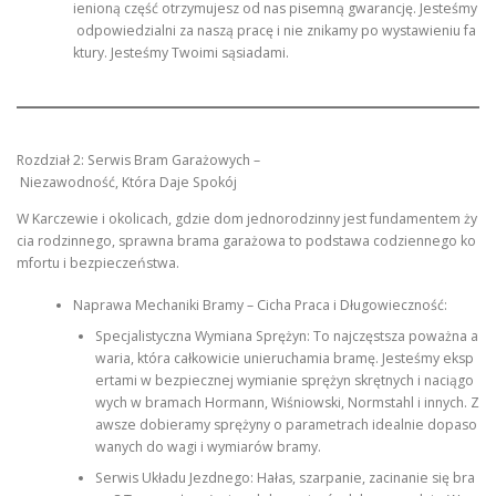
ienioną część otrzymujesz od nas pisemną gwarancję. Jesteśmy
odpowiedzialni za naszą pracę i nie znikamy po wystawieniu fa
ktury. Jesteśmy Twoimi sąsiadami.
Rozdział 2: Serwis Bram Garażowych –
Niezawodność, Która Daje Spokój
W Karczewie i okolicach, gdzie dom jednorodzinny jest fundamentem ży
cia rodzinnego, sprawna brama garażowa to podstawa codziennego ko
mfortu i bezpieczeństwa.
Naprawa Mechaniki Bramy – Cicha Praca i Długowieczność:
Specjalistyczna Wymiana Sprężyn: To najczęstsza poważna a
waria, która całkowicie unieruchamia bramę. Jesteśmy eksp
ertami w bezpiecznej wymianie sprężyn skrętnych i naciągo
wych w bramach Hormann, Wiśniowski, Normstahl i innych. Z
awsze dobieramy sprężyny o parametrach idealnie dopaso
wanych do wagi i wymiarów bramy.
Serwis Układu Jezdnego: Hałas, szarpanie, zacinanie się bra