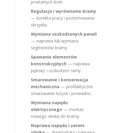
przetartych linek.
Regulacja i wyrównanie bramy
— korekta pracy i poziomowania
skrzydła.
Wymiana uszkodzonych paneli
— naprawa lub wymiana
segmentów bramy.
Spawanie elementów
konstrukcyjnych
— naprawa
pęknięć i uszkodzeń ramy.
Smarowanie i konserwacja
mechaniczna
— profilaktyczne
smarowanie łożysk i prowadnic.
Wymiana napędu
elektrycznego
— montaż
nowego silnika do bramy.
Naprawa napędu i serwis
silnika
— diagnostyka i naprawa