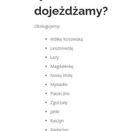
dojeżdżamy?
Obsługujemy:
Wólkę Kosowską
Lesznowolę
Łazy
Magdalenkę
Nową Wolę
Mysiadło
Piaseczno
Zgorzałę
Janki
Raszyn
Nadarzyn