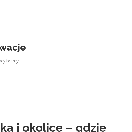
rwacje
acy bramy:
a i okolice – gdzie