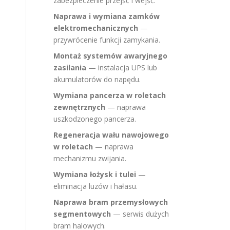
zabezpieczenie przejść i wejść.
Naprawa i wymiana zamków
elektromechanicznych
—
przywrócenie funkcji zamykania.
Montaż systemów awaryjnego
zasilania
— instalacja UPS lub
akumulatorów do napędu.
Wymiana pancerza w roletach
zewnętrznych
— naprawa
uszkodzonego pancerza.
Regeneracja wału nawojowego
w roletach
— naprawa
mechanizmu zwijania.
Wymiana łożysk i tulei
—
eliminacja luzów i hałasu.
Naprawa bram przemysłowych
segmentowych
— serwis dużych
bram halowych.