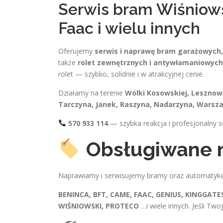
Serwis bram Wiśniows
Faac i wielu innych
Oferujemy
serwis i naprawę bram garażowych
także
rolet zewnętrznych i antywłamaniowych
rolet — szybko, solidnie i w atrakcyjnej cenie.
Działamy na terenie
Wólki Kosowskiej, Lesznowo
Tarczyna, Janek, Raszyna, Nadarzyna, Warsza
570 933 114
— szybka reakcja i profesjonalny s
Obsługiwane 
Naprawiamy i serwisujemy bramy oraz automatyk
BENINCA, BFT, CAME, FAAC, GENIUS, KINGGA
WIŚNIOWSKI, PROTECO
…i wiele innych. Jeśli Tw