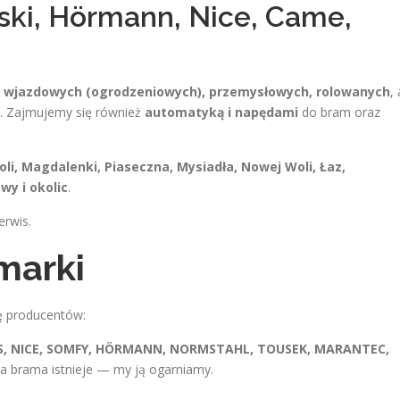
ki, Hörmann, Nice, Came,
, wjazdowych (ogrodzeniowych), przemysłowych, rolowanych
, 
. Zajmujemy się również
automatyką i napędami
do bram oraz
li, Magdalenki, Piaseczna, Mysiadła, Nowej Woli, Łaz,
wy i okolic
.
erwis.
marki
ę producentów:
TES, NICE, SOMFY, HÖRMANN, NORMSTAHL, TOUSEK, MARANTEC,
oja brama istnieje — my ją ogarniamy.