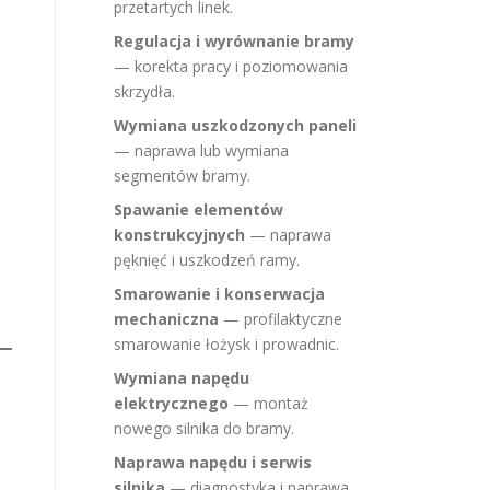
przetartych linek.
Regulacja i wyrównanie bramy
— korekta pracy i poziomowania
skrzydła.
Wymiana uszkodzonych paneli
— naprawa lub wymiana
segmentów bramy.
Spawanie elementów
konstrukcyjnych
— naprawa
pęknięć i uszkodzeń ramy.
Smarowanie i konserwacja
mechaniczna
— profilaktyczne
smarowanie łożysk i prowadnic.
Wymiana napędu
elektrycznego
— montaż
nowego silnika do bramy.
Naprawa napędu i serwis
silnika
— diagnostyka i naprawa