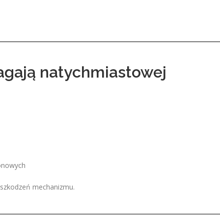
agają natychmiastowej
konowych
uszkodzeń mechanizmu.