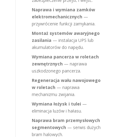
zabezpieczenie przejść i wejść.
Naprawa i wymiana zamków
elektromechanicznych
—
przywrócenie funkcji zamykania.
Montaż systemów awaryjnego
zasilania
— instalacja UPS lub
akumulatorów do napędu.
Wymiana pancerza w roletach
zewnętrznych
— naprawa
uszkodzonego pancerza.
Regeneracja wału nawojowego
w roletach
— naprawa
mechanizmu zwijania.
Wymiana łożysk i tulei
—
eliminacja luzów i hałasu.
Naprawa bram przemysłowych
segmentowych
— serwis dużych
bram halowych.