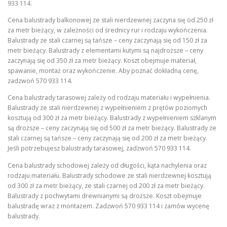
933 114.
Cena balustrady balkonowej ze stali nierdzewnej zaczyna się od 250 zł
za metr bieżący, w zależności od średnicy rur i rodzaju wykończenia.
Balustrady ze stali czarnej są tańsze – ceny zaczynają się od 150 zł za
metr bieżący. Balustrady z elementami kutymi są najdroższe – ceny
zaczynają się od 350 zł za metr bieżący. Koszt obejmuje materiał,
spawanie, montaż oraz wykończenie. Aby poznać dokładną cenę,
zadzwoń 570 933 114.
Cena balustrady tarasowej zależy od rodzaju materiału i wypełnienia.
Balustrady ze stali nierdzewnej z wypełnieniem z prętów poziomych
kosztują od 300 zł za metr bieżący. Balustrady z wypełnieniem szklanym
są droższe – ceny zaczynają się od 500 zł za metr bieżący. Balustrady ze
stali czarnej są tańsze – ceny zaczynają się od 200 zł za metr bieżący.
Jeśli potrzebujesz balustrady tarasowej, zadzwoń 570 933 114.
Cena balustrady schodowej zależy od długości, kąta nachylenia oraz
rodzaju materiału. Balustrady schodowe ze stali nierdzewnej kosztują
od 300 zł za metr bieżący, ze stali czarnej od 200 zł za metr bieżący.
Balustrady z pochwytami drewnianymi są droższe. Koszt obejmuje
balustradę wraz z montażem. Zadzwoń 570 933 114 i zamów wycenę
balustrady.