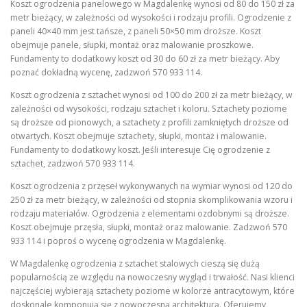
Koszt ogrodzenia panelowego w Magdalenkę wynosi od 80 do 150 zł za
metr bieżący, w zależności od wysokości i rodzaju profili. Ogrodzenie z
paneli 40×40 mm jest tańsze, z paneli 50×50 mm droższe. Koszt
obejmuje panele, słupki, montaż oraz malowanie proszkowe.
Fundamenty to dodatkowy koszt od 30 do 60 zł za metr bieżący. Aby
poznać dokładną wycenę, zadzwoń 570 933 114.
Koszt ogrodzenia z sztachet wynosi od 100 do 200 zł za metr bieżący, w
zależności od wysokości, rodzaju sztachet i koloru. Sztachety poziome
są droższe od pionowych, a sztachety z profili zamkniętych droższe od
otwartych. Koszt obejmuje sztachety, słupki, montaż i malowanie.
Fundamenty to dodatkowy koszt. Jeśli interesuje Cię ogrodzenie z
sztachet, zadzwoń 570 933 114.
Koszt ogrodzenia z przęseł wykonywanych na wymiar wynosi od 120 do
250 zł za metr bieżący, w zależności od stopnia skomplikowania wzoru i
rodzaju materiałów. Ogrodzenia z elementami ozdobnymi są droższe.
Koszt obejmuje przęsła, słupki, montaż oraz malowanie. Zadzwoń 570
933 114 i poproś o wycenę ogrodzenia w Magdalenkę.
W Magdalenkę ogrodzenia z sztachet stalowych cieszą się dużą
popularnością ze względu na nowoczesny wygląd i trwałość. Nasi klienci
najczęściej wybierają sztachety poziome w kolorze antracytowym, które
doskonale komponują się z nowoczesną architekturą. Oferujemy