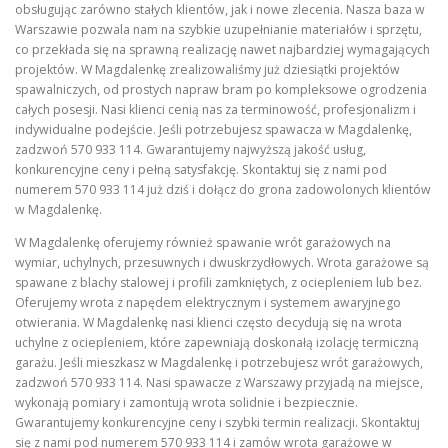
obsługując zarówno stałych klientów, jak i nowe zlecenia. Nasza baza w
Warszawie pozwala nam na szybkie uzupełnianie materiałów i sprzętu,
co przekłada się na sprawną realizację nawet najbardziej wymagających
projektów. W Magdalenkę zrealizowaliśmy już dziesiątki projektów
spawalniczych, od prostych napraw bram po kompleksowe ogrodzenia
całych posesji. Nasi klienci cenią nas za terminowość, profesjonalizm i
indywidualne podejście. Jeśli potrzebujesz spawacza w Magdalenkę,
zadzwoń 570 933 114. Gwarantujemy najwyższą jakość usług,
konkurencyjne ceny i pełną satysfakcję. Skontaktuj się z nami pod
numerem 570 933 114 już dziś i dołącz do grona zadowolonych klientów
w Magdalenkę.
W Magdalenkę oferujemy również spawanie wrót garażowych na
wymiar, uchylnych, przesuwnych i dwuskrzydłowych. Wrota garażowe są
spawane z blachy stalowej i profili zamkniętych, z ociepleniem lub bez.
Oferujemy wrota z napędem elektrycznym i systemem awaryjnego
otwierania. W Magdalenkę nasi klienci często decydują się na wrota
uchylne z ociepleniem, które zapewniają doskonałą izolację termiczną
garażu. Jeśli mieszkasz w Magdalenkę i potrzebujesz wrót garażowych,
zadzwoń 570 933 114. Nasi spawacze z Warszawy przyjadą na miejsce,
wykonają pomiary i zamontują wrota solidnie i bezpiecznie.
Gwarantujemy konkurencyjne ceny i szybki termin realizacji. Skontaktuj
się z nami pod numerem 570 933 114 i zamów wrota garażowe w