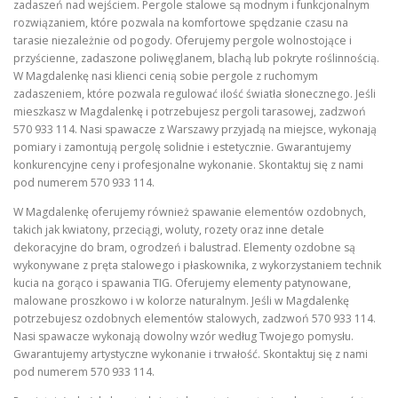
zadaszeń nad wejściem. Pergole stalowe są modnym i funkcjonalnym
rozwiązaniem, które pozwala na komfortowe spędzanie czasu na
tarasie niezależnie od pogody. Oferujemy pergole wolnostojące i
przyścienne, zadaszone poliwęglanem, blachą lub pokryte roślinnością.
W Magdalenkę nasi klienci cenią sobie pergole z ruchomym
zadaszeniem, które pozwala regulować ilość światła słonecznego. Jeśli
mieszkasz w Magdalenkę i potrzebujesz pergoli tarasowej, zadzwoń
570 933 114. Nasi spawacze z Warszawy przyjadą na miejsce, wykonają
pomiary i zamontują pergolę solidnie i estetycznie. Gwarantujemy
konkurencyjne ceny i profesjonalne wykonanie. Skontaktuj się z nami
pod numerem 570 933 114.
W Magdalenkę oferujemy również spawanie elementów ozdobnych,
takich jak kwiatony, przeciągi, woluty, rozety oraz inne detale
dekoracyjne do bram, ogrodzeń i balustrad. Elementy ozdobne są
wykonywane z pręta stalowego i płaskownika, z wykorzystaniem technik
kucia na gorąco i spawania TIG. Oferujemy elementy patynowane,
malowane proszkowo i w kolorze naturalnym. Jeśli w Magdalenkę
potrzebujesz ozdobnych elementów stalowych, zadzwoń 570 933 114.
Nasi spawacze wykonają dowolny wzór według Twojego pomysłu.
Gwarantujemy artystyczne wykonanie i trwałość. Skontaktuj się z nami
pod numerem 570 933 114.