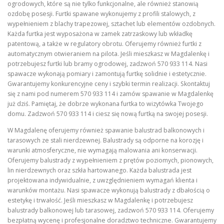
ogrodowych, które są nie tylko funkcjonalne, ale również stanowią
ozdobę posesji. Furtki spawane wykonujemy z profili stalowych, z
wypełnieniem z blachy trapezowej, sztachet lub elementów ozdobnych.
Każda furtka jest wyposażona w zamek zatrzaskowy lub wkładkę
patentową, a także w regulatory obrotu. Oferujemy również furtki z
automatycznym otwieraniem na pilota. Jeśli mieszkasz w Magdalenkę i
potrzebujesz furtki lub bramy ogrodowej, zadzwoń 570 933 114. Nasi
spawacze wykonają pomiary i zamontują furtkę solidnie i estetycznie.
Gwarantujemy konkurencyjne ceny i szybki termin realizacji. Skontaktuj
się z nami pod numerem 570 933 114 i zamów spawanie w Magdalenkę
już dziś. Pamiętaj, że dobrze wykonana furtka to wizytówka Twojego
domu. Zadzwoń 570 933 114 i ciesz się nową furtką na swojej posesji.
W Magdalenę oferujemy również spawanie balustrad balkonowych i
tarasowych ze stali nierdzewnej. Balustrady są odporne na korozję i
warunki atmosferyczne, nie wymagają malowania ani konserwacji.
Oferujemy balustrady z wypełnieniem z prętów poziomych, pionowych,
lin nierdzewnych oraz szkła hartowanego. Każda balustrada jest
projektowana indywidualnie, z uwzględnieniem wymagań klienta i
warunków montażu. Nasi spawacze wykonują balustrady z dbałością o
estetykę i trwałość. Jeśli mieszkasz w Magdalenkę i potrzebujesz
balustrady balkonowej lub tarasowej, zadzwoń 570 933 114. Oferujemy
bezpłatną wycenę i profesjonalne doradztwo techniczne. Gwarantujemy