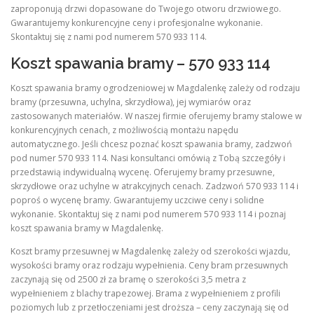
zaproponują drzwi dopasowane do Twojego otworu drzwiowego.
Gwarantujemy konkurencyjne ceny i profesjonalne wykonanie.
Skontaktuj się z nami pod numerem 570 933 114.
Koszt spawania bramy – 570 933 114
Koszt spawania bramy ogrodzeniowej w Magdalenkę zależy od rodzaju
bramy (przesuwna, uchylna, skrzydłowa), jej wymiarów oraz
zastosowanych materiałów. W naszej firmie oferujemy bramy stalowe w
konkurencyjnych cenach, z możliwością montażu napędu
automatycznego. Jeśli chcesz poznać koszt spawania bramy, zadzwoń
pod numer 570 933 114. Nasi konsultanci omówią z Tobą szczegóły i
przedstawią indywidualną wycenę. Oferujemy bramy przesuwne,
skrzydłowe oraz uchylne w atrakcyjnych cenach. Zadzwoń 570 933 114 i
poproś o wycenę bramy. Gwarantujemy uczciwe ceny i solidne
wykonanie. Skontaktuj się z nami pod numerem 570 933 114 i poznaj
koszt spawania bramy w Magdalenkę.
Koszt bramy przesuwnej w Magdalenkę zależy od szerokości wjazdu,
wysokości bramy oraz rodzaju wypełnienia. Ceny bram przesuwnych
zaczynają się od 2500 zł za bramę o szerokości 3,5 metra z
wypełnieniem z blachy trapezowej. Brama z wypełnieniem z profili
poziomych lub z przetłoczeniami jest droższa – ceny zaczynają się od