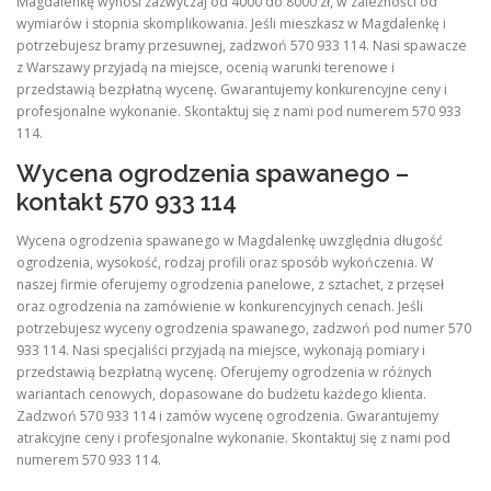
Magdalenkę wynosi zazwyczaj od 4000 do 8000 zł, w zależności od
wymiarów i stopnia skomplikowania. Jeśli mieszkasz w Magdalenkę i
potrzebujesz bramy przesuwnej, zadzwoń 570 933 114. Nasi spawacze
z Warszawy przyjadą na miejsce, ocenią warunki terenowe i
przedstawią bezpłatną wycenę. Gwarantujemy konkurencyjne ceny i
profesjonalne wykonanie. Skontaktuj się z nami pod numerem 570 933
114.
Wycena ogrodzenia spawanego –
kontakt 570 933 114
Wycena ogrodzenia spawanego w Magdalenkę uwzględnia długość
ogrodzenia, wysokość, rodzaj profili oraz sposób wykończenia. W
naszej firmie oferujemy ogrodzenia panelowe, z sztachet, z przęseł
oraz ogrodzenia na zamówienie w konkurencyjnych cenach. Jeśli
potrzebujesz wyceny ogrodzenia spawanego, zadzwoń pod numer 570
933 114. Nasi specjaliści przyjadą na miejsce, wykonają pomiary i
przedstawią bezpłatną wycenę. Oferujemy ogrodzenia w różnych
wariantach cenowych, dopasowane do budżetu każdego klienta.
Zadzwoń 570 933 114 i zamów wycenę ogrodzenia. Gwarantujemy
atrakcyjne ceny i profesjonalne wykonanie. Skontaktuj się z nami pod
numerem 570 933 114.