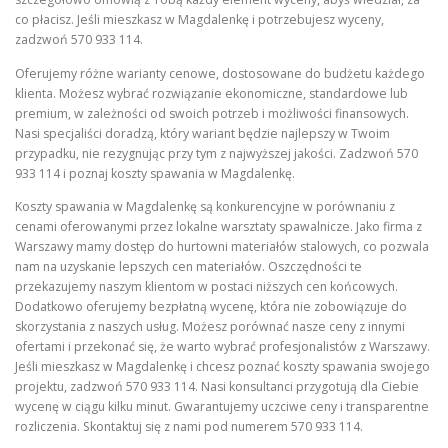
co płacisz. Jeśli mieszkasz w Magdalenkę i potrzebujesz wyceny,
zadzwoń 570 933 114.
Oferujemy różne warianty cenowe, dostosowane do budżetu każdego
klienta. Możesz wybrać rozwiązanie ekonomiczne, standardowe lub
premium, w zależności od swoich potrzeb i możliwości finansowych.
Nasi specjaliści doradzą, który wariant będzie najlepszy w Twoim
przypadku, nie rezygnując przy tym z najwyższej jakości. Zadzwoń 570
933 114 i poznaj koszty spawania w Magdalenkę.
Koszty spawania w Magdalenkę są konkurencyjne w porównaniu z
cenami oferowanymi przez lokalne warsztaty spawalnicze. Jako firma z
Warszawy mamy dostęp do hurtowni materiałów stalowych, co pozwala
nam na uzyskanie lepszych cen materiałów. Oszczędności te
przekazujemy naszym klientom w postaci niższych cen końcowych.
Dodatkowo oferujemy bezpłatną wycenę, która nie zobowiązuje do
skorzystania z naszych usług. Możesz porównać nasze ceny z innymi
ofertami i przekonać się, że warto wybrać profesjonalistów z Warszawy.
Jeśli mieszkasz w Magdalenkę i chcesz poznać koszty spawania swojego
projektu, zadzwoń 570 933 114. Nasi konsultanci przygotują dla Ciebie
wycenę w ciągu kilku minut. Gwarantujemy uczciwe ceny i transparentne
rozliczenia. Skontaktuj się z nami pod numerem 570 933 114.