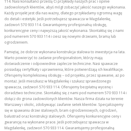
114. Nasi konsultanci prześlą Ci przykłady naszych prac i opinie
zadowolonych klientów, abyś mógł zobaczyć jakość naszego wykonania.
Każdy projekt jest dla nas ważny, dlatego przykładamy ogromną wagę
do detali i estetyki. Jeśli potrzebujesz spawacza w Magdalenkę,
zadzwoń 570 933 114. Gwarantujemy profesjonalną obsługę,
konkurencyjne ceny i najwyższą jakość wykonania. Skontaktuj się z nami
pod numerem 570 933 114 i ciesz się nowymi drzwiami, bramą lub
ogrodzeniem.
Pamiętaj, że dobrze wykonana konstrukcja stalowa to inwestycja na lata.
Warto powierzyć to zadanie profesjonalistom, którzy mają
doświadczenie i odpowiednie zaplecze techniczne. Nasi spawacze
posiadają certyfikaty i uprawnienia, które potwierdzają ich kwalifikacje.
Oferujemy kompleksową obsługę – od projektu, przez spawanie, aż po
montaż. Jeśli mieszkasz w Magdalenkę i szukasz sprawdzonego
spawacza, zadzwoń 570 933 114. Oferujemy bezpłatną wycenę i
doradztwo techniczne. Skontaktuj się z nami pod numerem 570 933 114 i
dołącz do grona zadowolonych klientów. Nasza firma działa na terenie
Warszawy i okolic, zdobywając zaufanie setek klientów. Specjalizujemy
się w spawaniu drzwi stalowych, bram ogrodzeniowych, ogrodzeń,
balustrad oraz konstrukcji stalowych. Oferujemy konkurencyjne ceny i
gwarancję na wykonane prace. Jeśli potrzebujesz spawacza w
Magdalenkę, zadzwoń 570 933 114. Gwarantujemy profesjonalną