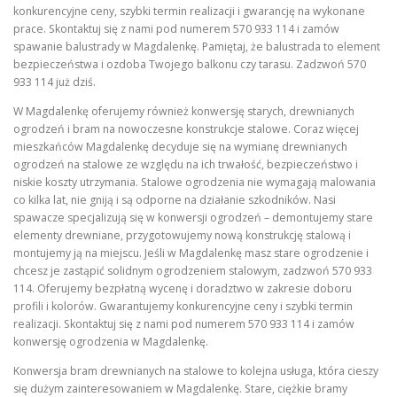
konkurencyjne ceny, szybki termin realizacji i gwarancję na wykonane
prace. Skontaktuj się z nami pod numerem 570 933 114 i zamów
spawanie balustrady w Magdalenkę. Pamiętaj, że balustrada to element
bezpieczeństwa i ozdoba Twojego balkonu czy tarasu. Zadzwoń 570
933 114 już dziś.
W Magdalenkę oferujemy również konwersję starych, drewnianych
ogrodzeń i bram na nowoczesne konstrukcje stalowe. Coraz więcej
mieszkańców Magdalenkę decyduje się na wymianę drewnianych
ogrodzeń na stalowe ze względu na ich trwałość, bezpieczeństwo i
niskie koszty utrzymania. Stalowe ogrodzenia nie wymagają malowania
co kilka lat, nie gniją i są odporne na działanie szkodników. Nasi
spawacze specjalizują się w konwersji ogrodzeń – demontujemy stare
elementy drewniane, przygotowujemy nową konstrukcję stalową i
montujemy ją na miejscu. Jeśli w Magdalenkę masz stare ogrodzenie i
chcesz je zastąpić solidnym ogrodzeniem stalowym, zadzwoń 570 933
114. Oferujemy bezpłatną wycenę i doradztwo w zakresie doboru
profili i kolorów. Gwarantujemy konkurencyjne ceny i szybki termin
realizacji. Skontaktuj się z nami pod numerem 570 933 114 i zamów
konwersję ogrodzenia w Magdalenkę.
Konwersja bram drewnianych na stalowe to kolejna usługa, która cieszy
się dużym zainteresowaniem w Magdalenkę. Stare, ciężkie bramy