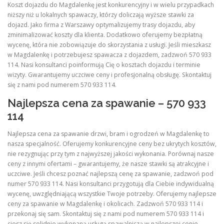
Koszt dojazdu do Magdalenkę jest konkurencyjny i w wielu przypadkach
niższy niż u lokalnych spawaczy, którzy doliczają wyższe stawki za
dojazd. Jako firma z Warszawy optymalizujemy trasy dojazdu, aby
zminimalizować koszty dla klienta. Dodatkowo oferujemy bezpłatną
wycenę, która nie zobowiązuje do skorzystania z usługi. Jeśli mieszkasz
w Magdalenkę i potrzebujesz spawacza z dojazdem, zadzwoń 570 933
114. Nasi konsultanci poinformują Cię o kosztach dojazdu i terminie
wizyty. Gwarantujemy uczciwe ceny i profesjonalną obsługę. Skontaktuj
się z nami pod numerem 570 933 114.
Najlepsza cena za spawanie – 570 933
114
Najlepsza cena za spawanie drzwi, bram i ogrodzeń w Magdalenkę to
nasza specjalność. Oferujemy konkurencyjne ceny bez ukrytych kosztów,
nie rezygnując przy tym z najwyższej jakości wykonania. Porównaj nasze
ceny z innymi ofertami – gwarantujemy, że nasze stawki są atrakcyjne i
uczciwe. Jeśli chcesz poznać najlepszą cenę za spawanie, zadzwoń pod
numer 570 933 114. Nasi konsultanci przygotują dla Ciebie indywidualną
wycenę, uwzględniającą wszystkie Twoje potrzeby. Oferujemy najlepsze
ceny za spawanie w Magdalenkę i okolicach. Zadzwoń 570 933 114 i
przekonaj się sam. Skontaktuj się z nami pod numerem 570 933 114 i
ciesz się solidnie wykonaną usługą spawalniczą w najlepszej cenie.