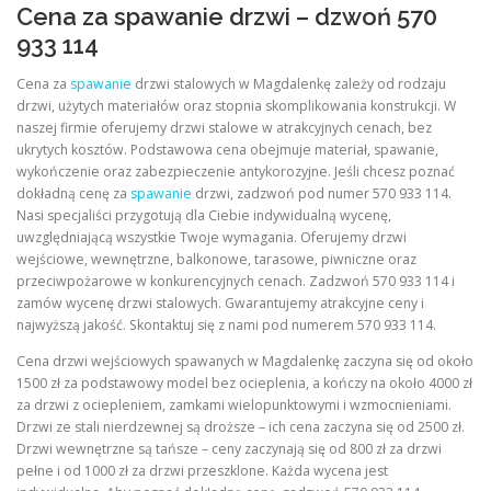
Cena za spawanie drzwi – dzwoń 570
933 114
Cena za
spawanie
drzwi stalowych w Magdalenkę zależy od rodzaju
drzwi, użytych materiałów oraz stopnia skomplikowania konstrukcji. W
naszej firmie oferujemy drzwi stalowe w atrakcyjnych cenach, bez
ukrytych kosztów. Podstawowa cena obejmuje materiał, spawanie,
wykończenie oraz zabezpieczenie antykorozyjne. Jeśli chcesz poznać
dokładną cenę za
spawanie
drzwi, zadzwoń pod numer 570 933 114.
Nasi specjaliści przygotują dla Ciebie indywidualną wycenę,
uwzględniającą wszystkie Twoje wymagania. Oferujemy drzwi
wejściowe, wewnętrzne, balkonowe, tarasowe, piwniczne oraz
przeciwpożarowe w konkurencyjnych cenach. Zadzwoń 570 933 114 i
zamów wycenę drzwi stalowych. Gwarantujemy atrakcyjne ceny i
najwyższą jakość. Skontaktuj się z nami pod numerem 570 933 114.
Cena drzwi wejściowych spawanych w Magdalenkę zaczyna się od około
1500 zł za podstawowy model bez ocieplenia, a kończy na około 4000 zł
za drzwi z ociepleniem, zamkami wielopunktowymi i wzmocnieniami.
Drzwi ze stali nierdzewnej są droższe – ich cena zaczyna się od 2500 zł.
Drzwi wewnętrzne są tańsze – ceny zaczynają się od 800 zł za drzwi
pełne i od 1000 zł za drzwi przeszklone. Każda wycena jest