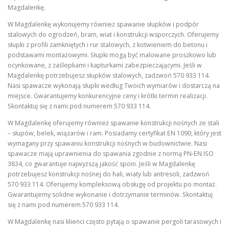
Magdalenkę.
W Magdalenkę wykonujemy również spawanie słupków i podpór
stalowych do ogrodzeń, bram, wiat i konstrukcji wsporczych. Oferujemy
słupki z profili zamkniętych i rur stalowych, z kotwieniem do betonu i
podstawami montażowymi. Słupki mogą być malowane proszkowo lub
ocynkowane, z zaślepkami i kapturkami zabezpieczającymi. Jeśli w
Magdalenkę potrzebujesz słupków stalowych, zadzwoń 570 933 114.
Nasi spawacze wykonają słupki według Twoich wymiarów i dostarczą na
miejsce. Gwarantujemy konkurencyjne ceny i krótki termin realizacji.
Skontaktuj się z nami pod numerem 570 933 114.
W Magdalenkę oferujemy również spawanie konstrukcji nośnych ze stali
– słupów, belek, wiązarów i ram. Posiadamy certyfikat EN 1090, który jest
wymagany przy spawaniu konstrukcji nośnych w budownictwie. Nasi
spawacze mają uprawnienia do spawania zgodnie z normą PN-EN ISO
3834, co gwarantuje najwyższą jakość spoin. Jeśli w Magdalenkę
potrzebujesz konstrukcji nośnej do hali, wiaty lub antresoli, zadzwoń
570 933 114. Oferujemy kompleksową obsługę od projektu po montaż.
Gwarantujemy solidne wykonanie i dotrzymanie terminów. Skontaktuj
się z nami pod numerem 570 933 114.
W Magdalenkę nasi klienci często pytają o spawanie pergoli tarasowych i