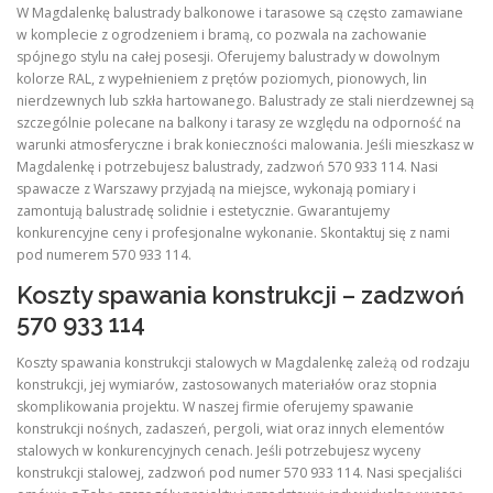
W Magdalenkę balustrady balkonowe i tarasowe są często zamawiane
w komplecie z ogrodzeniem i bramą, co pozwala na zachowanie
spójnego stylu na całej posesji. Oferujemy balustrady w dowolnym
kolorze RAL, z wypełnieniem z prętów poziomych, pionowych, lin
nierdzewnych lub szkła hartowanego. Balustrady ze stali nierdzewnej są
szczególnie polecane na balkony i tarasy ze względu na odporność na
warunki atmosferyczne i brak konieczności malowania. Jeśli mieszkasz w
Magdalenkę i potrzebujesz balustrady, zadzwoń 570 933 114. Nasi
spawacze z Warszawy przyjadą na miejsce, wykonają pomiary i
zamontują balustradę solidnie i estetycznie. Gwarantujemy
konkurencyjne ceny i profesjonalne wykonanie. Skontaktuj się z nami
pod numerem 570 933 114.
Koszty spawania konstrukcji – zadzwoń
570 933 114
Koszty spawania konstrukcji stalowych w Magdalenkę zależą od rodzaju
konstrukcji, jej wymiarów, zastosowanych materiałów oraz stopnia
skomplikowania projektu. W naszej firmie oferujemy spawanie
konstrukcji nośnych, zadaszeń, pergoli, wiat oraz innych elementów
stalowych w konkurencyjnych cenach. Jeśli potrzebujesz wyceny
konstrukcji stalowej, zadzwoń pod numer 570 933 114. Nasi specjaliści