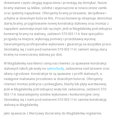
drewniane często ulegają wypaczeniu i przestają się domykać. Nasze
bramy stalowe są lekkie, solidne i wyposażone w nowoczesne zamki
oraz systemy napędowe. Oferujemy bramy przesuwne, skrzydłowe i
uchylne w dowolnym kolorze RAL. Proces konwersji obejmuje demontaż
starej bramy, przygotowanie nowej konstrukcji stalowej oraz montaż z
napędem automatycznym lub ręcznym. Jeśli w Magdalenkę potrzebujesz
konwersji bramy na stalową, zadzwoń 570 933 114. Nasi specjaliści
przyjadą na miejsce, wykonają pomiary i przedstawią wycenę.
Gwarantujemy profesjonalne wykonanie i gwarancję na wszystkie prace.
Skontaktuj się z nami pod numerem 570 933 114 i zamień swoją starą
bramę na nowoczesną stalową już dziś.
W Magdalenkę nasi klienci cenią nas również za spawanie konstrukcji
stalowych takich jak wiaty na
samochody
, zadaszenia nad tarasem oraz
altany ogrodowe. Konstrukcje te są spawane z profili stalowych, a
następnie malowane proszkowo w dowolnym kolorze. Oferujemy
również montaż pokrycia z poliwęglanu, blachy lub płyty warstwowej.
Jeśli w Magdalenkę potrzebujesz wiaty lub zadaszenia, zadzwoń 570
933 114. Gwarantujemy solidne wykonanie i konkurencyjne ceny.
Skontaktuj się z nami pod numerem 570 933 114 i zamów konstrukcję
stalową w Magdalenkę.
Jako spawacze z Warszawy docieramy do Magdalenkę regularnie,