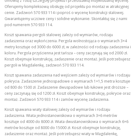
omówią z Tobą szczegóły projektu i przedstawią indywidualną wycenę.
Oferujemy kompleksową obsługę od projektu po montaż w atrakcyjnej
cenie. Zadzwoń 570 933 114 i poproś o wycenę konstrukcji stalowej.
Gwarantujemy uczciwe ceny i solidne wykonanie. Skontaktuj się z nami
pod numerem 570 933 114.
Koszt spawania pergoli stalowej zależy od wymiarów, rodzaju
zadaszenia oraz wykończenia. Pergola wolnostojąca o wymiarach 3×4
metry kosztuje od 3000 do 6000 zł, w zależności od rodzaju zadaszenia i
koloru. Pergola przyścienna jest tańsza – ceny zaczynają się od 2000 zł.
Koszt obejmuje konstrukcję, zadaszenie oraz montaż. Jeśli potrzebujesz
pergoli w Magdalenkę, zadzwoń 570 933 114.
Koszt spawania zadaszenia nad wejściem zależy od wymiarów i rodzaju
pokrycia. Zadaszenie jednospadowe o wymiarach 1×1,5 metra kosztuje
od 800 do 1500 zł. Zadaszenie dwuspadowe lub łukowe jest droższe –
ceny zaczynają się od 1200 zł. Koszt obejmuje konstrukcję, pokrycie oraz
montaż. Zadzwoń 570 933 114 i zamów wycenę zadaszenia.
Koszt spawania wiaty stalowej zależy od wymiarów i rodzaju
zadaszenia. Wiata jednostanowiskowa o wymiarach 3×6 metrów
kosztuje od 4000 do 8000 zł. Wiata dwustanowiskowa o wymiarach 6×6
metrów kosztuje od 8000 do 15000 zł. Koszt obejmuje konstrukcję,
zadaszenie oraz montaż. Jeśli potrzebujesz wiaty w Magdalenkę,