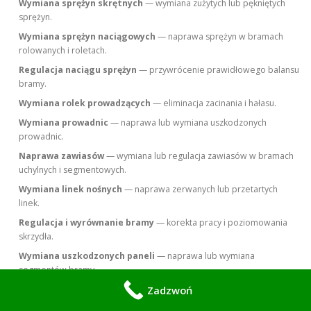
Wymiana sprężyn skrętnych
— wymiana zużytych lub pękniętych
sprężyn.
Wymiana sprężyn naciągowych
— naprawa sprężyn w bramach
rolowanych i roletach.
Regulacja naciągu sprężyn
— przywrócenie prawidłowego balansu
bramy.
Wymiana rolek prowadzących
— eliminacja zacinania i hałasu.
Wymiana prowadnic
— naprawa lub wymiana uszkodzonych
prowadnic.
Naprawa zawiasów
— wymiana lub regulacja zawiasów w bramach
uchylnych i segmentowych.
Wymiana linek nośnych
— naprawa zerwanych lub przetartych
linek.
Regulacja i wyrównanie bramy
— korekta pracy i poziomowania
skrzydła.
Wymiana uszkodzonych paneli
— naprawa lub wymiana
segmentów bramy.
Spawanie elementów konstrukcyjnych
— naprawa pęknięć i
Zadzwoń
uszkodzeń ramy.