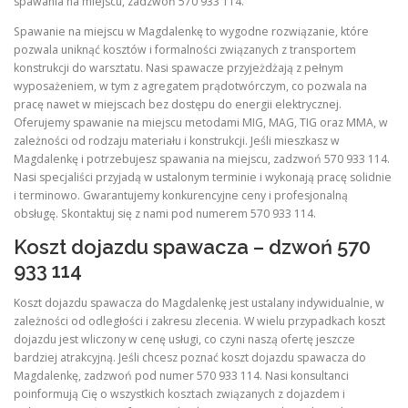
spawania na miejscu, zadzwoń 570 933 114.
Spawanie na miejscu w Magdalenkę to wygodne rozwiązanie, które
pozwala uniknąć kosztów i formalności związanych z transportem
konstrukcji do warsztatu. Nasi spawacze przyjeżdżają z pełnym
wyposażeniem, w tym z agregatem prądotwórczym, co pozwala na
pracę nawet w miejscach bez dostępu do energii elektrycznej.
Oferujemy spawanie na miejscu metodami MIG, MAG, TIG oraz MMA, w
zależności od rodzaju materiału i konstrukcji. Jeśli mieszkasz w
Magdalenkę i potrzebujesz spawania na miejscu, zadzwoń 570 933 114.
Nasi specjaliści przyjadą w ustalonym terminie i wykonają pracę solidnie
i terminowo. Gwarantujemy konkurencyjne ceny i profesjonalną
obsługę. Skontaktuj się z nami pod numerem 570 933 114.
Koszt dojazdu spawacza – dzwoń 570
933 114
Koszt dojazdu spawacza do Magdalenkę jest ustalany indywidualnie, w
zależności od odległości i zakresu zlecenia. W wielu przypadkach koszt
dojazdu jest wliczony w cenę usługi, co czyni naszą ofertę jeszcze
bardziej atrakcyjną. Jeśli chcesz poznać koszt dojazdu spawacza do
Magdalenkę, zadzwoń pod numer 570 933 114. Nasi konsultanci
poinformują Cię o wszystkich kosztach związanych z dojazdem i