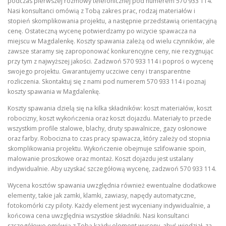
podczas pierwszej rozmowy telefonicznej pod numerem 570 933 114.
Nasi konsultanci omówią z Tobą zakres prac, rodzaj materiałów i
stopień skomplikowania projektu, a następnie przedstawią orientacyjną
cenę. Ostateczną wycenę potwierdzamy po wizycie spawacza na
miejscu w Magdalenkę. Koszty spawania zależą od wielu czynników, ale
zawsze staramy się zaproponować konkurencyjne ceny, nie rezygnując
przy tym z najwyższej jakości. Zadzwoń 570 933 114 i poproś o wycenę
swojego projektu. Gwarantujemy uczciwe ceny i transparentne
rozliczenia. Skontaktuj się z nami pod numerem 570 933 114 i poznaj
koszty spawania w Magdalenkę.
Koszty spawania dzielą się na kilka składników: koszt materiałów, koszt
robocizny, koszt wykończenia oraz koszt dojazdu. Materiały to przede
wszystkim profile stalowe, blachy, druty spawalnicze, gazy osłonowe
oraz farby. Robocizna to czas pracy spawacza, który zależy od stopnia
skomplikowania projektu. Wykończenie obejmuje szlifowanie spoin,
malowanie proszkowe oraz montaż. Koszt dojazdu jest ustalany
indywidualnie. Aby uzyskać szczegółową wycenę, zadzwoń 570 933 114.
Wycena kosztów spawania uwzględnia również ewentualne dodatkowe
elementy, takie jak zamki, klamki, zawiasy, napędy automatyczne,
fotokomórki czy piloty. Każdy element jest wyceniany indywidualnie, a
końcowa cena uwzględnia wszystkie składniki. Nasi konsultanci
szczegółowo omówią z Tobą każdy element wyceny, abyś wiedział, za