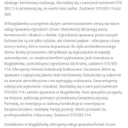
obsługę i terminową realizację. Skontaktuj się z nami pod numerem 570
933 114 i przekonaj się, że warto nam zaufać. Zadzwoń 570 933 114 już
dziś.
W Magdalenkę szczególnie dużym zainteresowaniem cieszą się nasze
usługi spawania ogrodzeń i bram. Mieszkańcy doceniają naszą
terminowość i dbałość o detale. Ogrodzenia spawane przez naszych
fachowców są nie tylko solidne, ale również piękne – oferujemy różne
wzory i kolory, które można dopasować do stylu architektonicznego
domu. Bramy przesuwne i skrzydłowe są wyposażane w napędy
automatyczne, co zwiększa komfort użytkowania. Jeśli mieszkasz w
Magdalenkę i potrzebujesz ogrodzenia lub bramy, zadzwoń 570 933
114. Oferujemy również balustrady balkonowe i tarasowe, które są
spawane z najwyższej jakości stali nierdzewnej. Balustrady są odporne
na warunki atmosferyczne i nie wymagają malowania. Gwarantujemy
estetyczne wykonanie i trwałość. Skontaktuj się z nami pod numerem
570 933 114 i zamów spawanie w Magdalenkę. Nasi specjaliści przyjadą
na miejsce, wykonają pomiary i przedstawią bezpłatną wycenę.
Pamiętaj, że inwestycja w stalową konstrukcję to inwestycja w
bezpieczeństwo i estetykę Twojej posesji. Warto postawić na
profesjonalistów z Warszawy. Zadzwoń 570 933 114.
Dodatkowo w Magdalenkę oferujemy usługi spawania furtek i bram