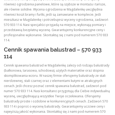
również ogrodzenia panelowe, które są szybsze w montażu i tańsze,
ale równie solidne. Wycena ogrodzenia w Magdalenkę uwzględnia
również koszt bramy i furtki, jeśli są zamawiane w komplecie. Jeśli
mieszkasz w Magdalenkę i potrzebujesz wyceny ogrodzenia, zadzwoń
570 933 114. Nasi specjaliści przyjadą na miejsce, wykonają pomiary i
przedstawią bezpłatną wycenę. Gwarantujemy konkurencyjne ceny i
profesjonalne wykonanie. Skontaktuj się z nami pod numerem 570 933
114.
Cennik spawania balustrad – 570 933
114
Cennik spawania balustrad w Magdalenkę zależy od rodzaju balustrady
(balkonowa, tarasowa, schodowa), użytych materiałów oraz stopnia
skomplikowania wzoru. W naszej firmie oferujemy balustrady ze stali
nierdzewnej, stali czarnej oraz z elementami kutymi w atrakcyjnych
cenach. Jeśli chcesz poznać cennik spawania balustrad, zadzwoń pod
numer 570 933 114. Nasi konsultanci przygotują dla Ciebie indywidualną
wycenę, uwzględniającą wszystkie Twoje oczekiwania. Oferujemy
balustrady proste i ozdobne w konkurencyjnych cenach. Zadzwoń 570
933 114 i poproś o wycenę balustrady. Gwarantujemy uczciwe ceny i
najwyższą jakość wykonania. Skontaktuj się z nami pod numerem 570