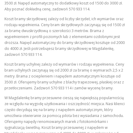
3500 zł. Napęd automatyczny to dodatkowy koszt od 1500 do 3000 zł.
Aby poznać dokładną cenę, zadzwoń 570 933 114.
Koszt bramy skrzydłowej zależy od liczby skrzydeł, ich wymiarów oraz
rodzaju wypełnienia. Ceny bram skrzydłowych zaczynają się od 1500 zł
za bramę dwuskrzydłową o szerokości 3 metrów. Brama z
wypełnieniem z profili poziomych lub z elementami ozdobnymi jest
droższa. Napęd automatyczny do bramy skrzydłowej kosztuje od 2000
do 4000 zł. Jeśli potrzebujesz bramy skrzydłowej w Magdalenkę,
zadzwoń 570 933 114.
Koszt bramy uchylnej zależy od wymiarów i rodzaju wypełnienia. Ceny
bram uchylnych zaczynają się od 2000 zł za bramę o wymiarach 2,5 x 2
metry. Brama z ociepleniem i napędem automatycznym kosztuje od
3500 zł. Oferujemy bramy uchylne z blachy trapezowej, płaskiej oraz z
przetłoczeniami. Zadzwoń 570 933 114 i zamów wycenę bramy.
W Magdalenkę bramy przesuwne cieszą się największą popularnością
ze względu na wygodę użytkowania i oszczędność miejsca. Nasi klienci
często decydują się na bramy z napędem automatycznym, który
umożliwia otwieranie za pomocą pilota bez wysiadania z samochodu.
Oferujemy napędy renomowanych marek z fotokomórkami i
sygnalizacją świetlną. Koszt bramy przesuwnej z napędem w