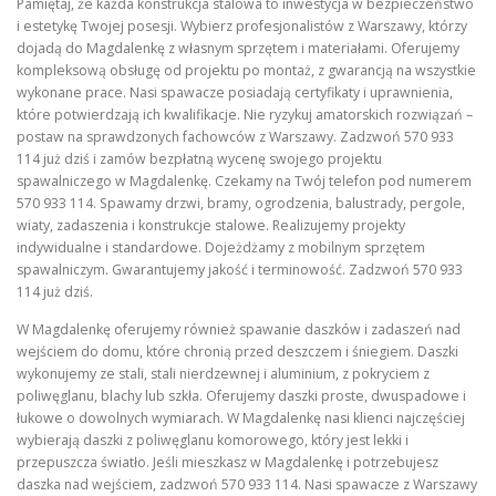
Pamiętaj, że każda konstrukcja stalowa to inwestycja w bezpieczeństwo
i estetykę Twojej posesji. Wybierz profesjonalistów z Warszawy, którzy
dojadą do Magdalenkę z własnym sprzętem i materiałami. Oferujemy
kompleksową obsługę od projektu po montaż, z gwarancją na wszystkie
wykonane prace. Nasi spawacze posiadają certyfikaty i uprawnienia,
które potwierdzają ich kwalifikacje. Nie ryzykuj amatorskich rozwiązań –
postaw na sprawdzonych fachowców z Warszawy. Zadzwoń 570 933
114 już dziś i zamów bezpłatną wycenę swojego projektu
spawalniczego w Magdalenkę. Czekamy na Twój telefon pod numerem
570 933 114. Spawamy drzwi, bramy, ogrodzenia, balustrady, pergole,
wiaty, zadaszenia i konstrukcje stalowe. Realizujemy projekty
indywidualne i standardowe. Dojeżdżamy z mobilnym sprzętem
spawalniczym. Gwarantujemy jakość i terminowość. Zadzwoń 570 933
114 już dziś.
W Magdalenkę oferujemy również spawanie daszków i zadaszeń nad
wejściem do domu, które chronią przed deszczem i śniegiem. Daszki
wykonujemy ze stali, stali nierdzewnej i aluminium, z pokryciem z
poliwęglanu, blachy lub szkła. Oferujemy daszki proste, dwuspadowe i
łukowe o dowolnych wymiarach. W Magdalenkę nasi klienci najczęściej
wybierają daszki z poliwęglanu komorowego, który jest lekki i
przepuszcza światło. Jeśli mieszkasz w Magdalenkę i potrzebujesz
daszka nad wejściem, zadzwoń 570 933 114. Nasi spawacze z Warszawy