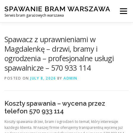
Skip
SPAWANIE BRAM WARSZAWA
to
Menu
content
Serwis bram garażowych warszawa
SPAWANIE BRAM GARAŻOWYCH I OGRODZEŃ WARSZAWA
Spawacz z uprawnieniami w
Magdalenkę – drzwi, bramy i
ogrodzenia – profesjonalne usługi
AWARYJNE OTWIERANIE BRAM
BLOG
KONTAKT
spawalnicze – 570 933 114
POSTED ON
JULY 8, 2026
BY
ADMIN
Koszty spawania – wycena przez
telefon 570 933 114
Koszty spawania drzwi, bram i ogrodzeń to temat, który interesuje
każdego klienta. W naszej firmie oferujemy transparentną wycenę już