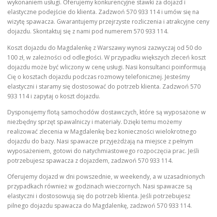
wykonaniem usługi. Oferujemy konkurencyjne stawki za dojazd i
elastyczne podejście do klienta. Zadzwoń 570 933 114 i umów się na
wizytę spawacza. Gwarantujemy przejrzyste rozliczenia i atrakcyjne ceny
dojazdu. Skontaktuj się z nami pod numerem 570 933 114.
Koszt dojazdu do Magdalenkę z Warszawy wynosi zazwyczaj od 50 do
100 zł, w zależności od odległości. W przypadku większych zleceń koszt
dojazdu może być wliczony w cenę usługi. Nasi konsultanci poinformują
Cię o kosztach dojazdu podczas rozmowy telefonicznej. Jesteśmy
elastyczni i staramy się dostosować do potrzeb klienta. Zadzwoń 570
933 114 i zapytaj o koszt dojazdu.
Dysponujemy flotą samochodów dostawczych, które są wyposażone w
niezbędny sprzęt spawalniczy i materiały. Dzięki temu możemy
realizować zlecenia w Magdalenkę bez konieczności wielokrotnego
dojazdu do bazy. Nasi spawacze przyjeżdżają na miejsce z pełnym
wyposażeniem, gotowi do natychmiastowego rozpoczęcia prac. Jeśli
potrzebujesz spawacza z dojazdem, zadzwoń 570 933 114.
Oferujemy dojazd w dni powszednie, w weekendy, a w uzasadnionych
przypadkach również w godzinach wieczornych. Nasi spawacze są
elastyczni i dostosowują się do potrzeb klienta. Jeśli potrzebujesz
pilnego dojazdu spawacza do Magdalenkę, zadzwoń 570 933 114.