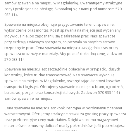
zamów spawanie na miejscu w Magdalenkę. Gwarantujemy atrakcyjne
ceny i profesjonalną obsługę. Skontaktuj się z nami pod numerem 570
933 114.
Spawanie na miejscu obejmuje przygotowanie terenu, spawanie,
wykończenie oraz montaż. Koszt spawania na miejscu jest wyceniany
indywidualnie, po zapoznaniu się z zakresem prac. Nasi spawacze
przyjeżdżają z własnym sprzętem, co pozwala na natychmiastowe
rozpoczęcie prac. Cena spawania na miejscu uwzględnia czas pracy
spawacza oraz zużyte materiały. Aby poznać dokładną cenę, zadzwoń
570 933 114.
Spawanie na miejscu jest szczególnie opłacalne w przypadku dużych
konstrukcji, które trudno transportować. Nasi spawacze wykonują
spawanie na miejscu w Magdalenkę, oszczędzając klientowi kosztów
transportu i logistyki. Oferujemy spawanie na miejscu bram, ogrodzeń,
balustrad, pergoli oraz konstrukcji stalowych. Zadzwoń 570 933 114 i
zamów spawanie na miejscu.
Cena spawania na miejscu jest konkurencyjna w porównaniu z cenami
warsztatowymi. Oferujemy atrakcyjne stawki za godzinę pracy spawacza
oraz preferencyjne ceny materiałów. Dzięki własnemu magazynowi
materiałów nie musimy doliczać marży pośredników. Jeśli potrzebujesz