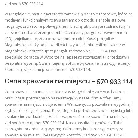
zadzwoń 570 933 114.
W Magdalenkę nasi klienci często zamawiają pergole tarasowe, które są
modnym i funkcjonalnym rozwiązaniem do ogrodu. Pergole stalowe
mogą być zadaszone poliwęglanem, blachą lub pokryte roślinnością, w
zależności od preferencji klienta. Oferujemy pergole z oświetleniem
LED, czujnikami deszczu oraz systemem rolet. Koszt pergoli w
Magdalenkę zależy od jej wielkości i wyposażenia. Jeśli mieszkasz w
Magdalenkę i potrzebujesz pergoli, zadzwoń 570 933 114. Nasi
specjaliści doradzą w wyborze najlepszego rozwiązania i przedstawią
bezpłatną wycenę. Gwarantujemy solidne wykonanie i atrakcyjne ceny.
Skontaktuj się z nami pod numerem 570 933 114.
Cena spawania na miejscu – 570 933 114
Cena spawania na miejscu u klienta w Magdalenkę zależy od zakresu
prac i czasu potrzebnego na realizację. W naszej firmie oferujemy
spawanie na miejscu z dojazdem z Warszawy, co pozwala na wygodną i
szybką realizację zlecenia. Koszt dojazdu jest wliczony w cenę usługi lub
ustalany indywidualnie. Jeśli chcesz poznać cenę spawania na miejscu,
zadzwoń pod numer 570 933 114. Nasi konsultanci omówią z Tobą
szczegóły i przedstawią wycenę. Oferujemy konkurencyjne ceny za
spawanie na miejscu, bez ukrytych kosztów. Zadzwoń 570 933 114 i