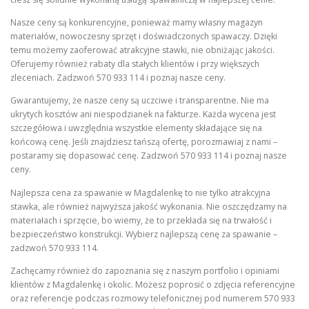
Nasze ceny są konkurencyjne, ponieważ mamy własny magazyn
materiałów, nowoczesny sprzęt i doświadczonych spawaczy. Dzięki
temu możemy zaoferować atrakcyjne stawki, nie obniżając jakości.
Oferujemy również rabaty dla stałych klientów i przy większych
zleceniach. Zadzwoń 570 933 114 i poznaj nasze ceny.
Gwarantujemy, że nasze ceny są uczciwe i transparentne. Nie ma
ukrytych kosztów ani niespodzianek na fakturze. Każda wycena jest
szczegółowa i uwzględnia wszystkie elementy składające się na
końcową cenę. Jeśli znajdziesz tańszą ofertę, porozmawiaj z nami –
postaramy się dopasować cenę. Zadzwoń 570 933 114 i poznaj nasze
ceny.
Najlepsza cena za spawanie w Magdalenkę to nie tylko atrakcyjna
stawka, ale również najwyższa jakość wykonania. Nie oszczędzamy na
materiałach i sprzęcie, bo wiemy, że to przekłada się na trwałość i
bezpieczeństwo konstrukcji. Wybierz najlepszą cenę za spawanie –
zadzwoń 570 933 114.
Zachęcamy również do zapoznania się z naszym portfolio i opiniami
klientów z Magdalenkę i okolic. Możesz poprosić o zdjęcia referencyjne
oraz referencje podczas rozmowy telefonicznej pod numerem 570 933