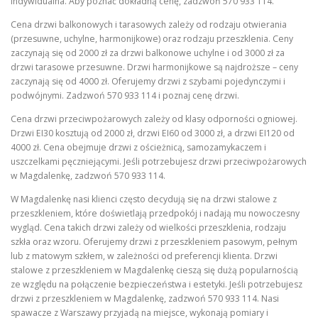
indywidualna. Aby poznać dokładną cenę, zadzwoń 570 933 114.
Cena drzwi balkonowych i tarasowych zależy od rodzaju otwierania
(przesuwne, uchylne, harmonijkowe) oraz rodzaju przeszklenia. Ceny
zaczynają się od 2000 zł za drzwi balkonowe uchylne i od 3000 zł za
drzwi tarasowe przesuwne. Drzwi harmonijkowe są najdroższe – ceny
zaczynają się od 4000 zł. Oferujemy drzwi z szybami pojedynczymi i
podwójnymi. Zadzwoń 570 933 114 i poznaj cenę drzwi.
Cena drzwi przeciwpożarowych zależy od klasy odporności ogniowej.
Drzwi EI30 kosztują od 2000 zł, drzwi EI60 od 3000 zł, a drzwi EI120 od
4000 zł. Cena obejmuje drzwi z ościeżnicą, samozamykaczem i
uszczelkami pęczniejącymi. Jeśli potrzebujesz drzwi przeciwpożarowych
w Magdalenkę, zadzwoń 570 933 114.
W Magdalenkę nasi klienci często decydują się na drzwi stalowe z
przeszkleniem, które doświetlają przedpokój i nadają mu nowoczesny
wygląd. Cena takich drzwi zależy od wielkości przeszklenia, rodzaju
szkła oraz wzoru. Oferujemy drzwi z przeszkleniem pasowym, pełnym
lub z matowym szkłem, w zależności od preferencji klienta. Drzwi
stalowe z przeszkleniem w Magdalenkę cieszą się dużą popularnością
ze względu na połączenie bezpieczeństwa i estetyki. Jeśli potrzebujesz
drzwi z przeszkleniem w Magdalenkę, zadzwoń 570 933 114. Nasi
spawacze z Warszawy przyjadą na miejsce, wykonają pomiary i