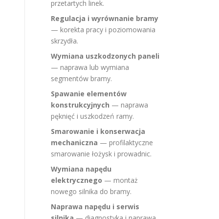
przetartych linek.
Regulacja i wyrównanie bramy
— korekta pracy i poziomowania
skrzydła.
Wymiana uszkodzonych paneli
— naprawa lub wymiana
segmentów bramy.
Spawanie elementów
konstrukcyjnych
— naprawa
pęknięć i uszkodzeń ramy.
Smarowanie i konserwacja
mechaniczna
— profilaktyczne
smarowanie łożysk i prowadnic.
Wymiana napędu
elektrycznego
— montaż
nowego silnika do bramy.
Naprawa napędu i serwis
silnika
— diagnostyka i naprawa