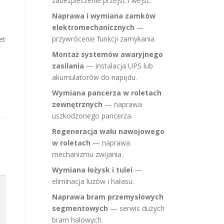
zabezpieczenie przejść i wejść.
Naprawa i wymiana zamków
elektromechanicznych
—
przywrócenie funkcji zamykania.
et
Montaż systemów awaryjnego
zasilania
— instalacja UPS lub
akumulatorów do napędu.
Wymiana pancerza w roletach
zewnętrznych
— naprawa
uszkodzonego pancerza.
Regeneracja wału nawojowego
w roletach
— naprawa
mechanizmu zwijania.
Wymiana łożysk i tulei
—
eliminacja luzów i hałasu.
Naprawa bram przemysłowych
segmentowych
— serwis dużych
bram halowych.