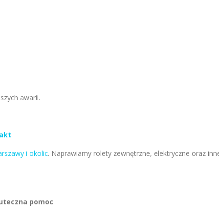
zych awarii.
takt
arszawy i okolic
. Naprawiamy rolety zewnętrzne, elektryczne oraz inn
kuteczna pomoc