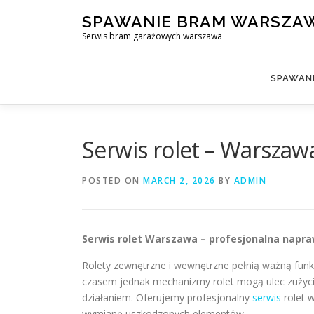
Skip
SPAWANIE BRAM WARSZA
to
Serwis bram garażowych warszawa
content
SPAWAN
Serwis rolet – Warszaw
POSTED ON
MARCH 2, 2026
BY
ADMIN
Serwis rolet Warszawa – profesjonalna napra
Rolety zewnętrzne i wewnętrzne pełnią ważną fun
czasem jednak mechanizmy rolet mogą ulec zużyci
działaniem. Oferujemy profesjonalny
serwis
rolet 
wymianę uszkodzonych elementów.