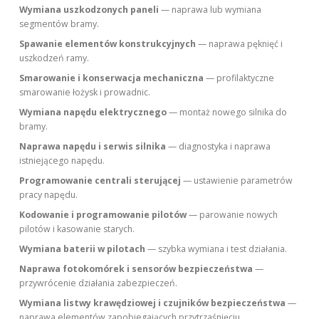
Wymiana uszkodzonych paneli
— naprawa lub wymiana
segmentów bramy.
Spawanie elementów konstrukcyjnych
— naprawa pęknięć i
uszkodzeń ramy.
Smarowanie i konserwacja mechaniczna
— profilaktyczne
smarowanie łożysk i prowadnic.
Wymiana napędu elektrycznego
— montaż nowego silnika do
bramy.
Naprawa napędu i serwis silnika
— diagnostyka i naprawa
istniejącego napędu.
Programowanie centrali sterującej
— ustawienie parametrów
pracy napędu.
Kodowanie i programowanie pilotów
— parowanie nowych
pilotów i kasowanie starych.
Wymiana baterii w pilotach
— szybka wymiana i test działania.
Naprawa fotokomórek i sensorów bezpieczeństwa
—
przywrócenie działania zabezpieczeń.
Wymiana listwy krawędziowej i czujników bezpieczeństwa
—
naprawa elementów zapobiegających przytrzaśnięciu.