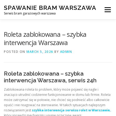
Skip
SPAWANIE BRAM WARSZAWA
to
Menu
content
Serwis bram garażowych warszawa
SPAWANIE BRAM GARAŻOWYCH I OGRODZEŃ WARSZAWA
Roleta zablokowana – szybka
interwencja Warszawa
AWARYJNE OTWIERANIE BRAM
BLOG
KONTAKT
POSTED ON
MARCH 5, 2026
BY
ADMIN
Roleta zablokowana – szybka
interwencja Warszawa, serwis 24h
Zablokowana roleta to problem, który może pojawić się nagle i
znacząco utrudnić codzienne funkcjonowanie w domu lub firmie. Roleta
może zatrzymać się w połowie, nie chcieć się podnieść albo całkowicie
opaść i nie reagować na sterowanie. W takich sytuacjach najlepszym
rozwiązaniem jest
szybka interwencja serwisu rolet w Warszawie
,
który sprawdzi mechanizm i usunie przyczynę awarii.