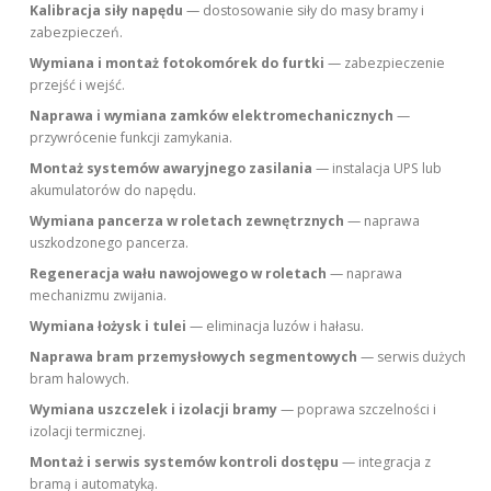
Kalibracja siły napędu
— dostosowanie siły do masy bramy i
zabezpieczeń.
Wymiana i montaż fotokomórek do furtki
— zabezpieczenie
przejść i wejść.
Naprawa i wymiana zamków elektromechanicznych
—
przywrócenie funkcji zamykania.
Montaż systemów awaryjnego zasilania
— instalacja UPS lub
akumulatorów do napędu.
Wymiana pancerza w roletach zewnętrznych
— naprawa
uszkodzonego pancerza.
Regeneracja wału nawojowego w roletach
— naprawa
mechanizmu zwijania.
Wymiana łożysk i tulei
— eliminacja luzów i hałasu.
Naprawa bram przemysłowych segmentowych
— serwis dużych
bram halowych.
Wymiana uszczelek i izolacji bramy
— poprawa szczelności i
izolacji termicznej.
Montaż i serwis systemów kontroli dostępu
— integracja z
bramą i automatyką.