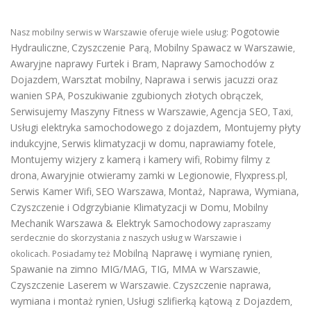
Pogotowie
Nasz mobilny serwis w Warszawie oferuje wiele usług:
Hydrauliczne
Czyszczenie Parą
Mobilny Spawacz w Warszawie
,
,
,
Awaryjne naprawy Furtek i Bram
Naprawy Samochodów z
,
Dojazdem
Warsztat mobilny
Naprawa i serwis jacuzzi oraz
,
,
wanien SPA
Poszukiwanie zgubionych złotych obrączek
,
,
Serwisujemy Maszyny Fitness w Warszawie
Agencja SEO
Taxi
,
,
,
Usługi elektryka samochodowego z dojazdem
,
Montujemy płyty
indukcyjne
Serwis klimatyzacji w domu
naprawiamy fotele
,
,
,
Montujemy wizjery z kamerą i kamery wifi
Robimy filmy z
,
drona
Awaryjnie otwieramy zamki w Legionowie
Flyxpress.pl
,
,
,
Serwis Kamer Wifi
SEO Warszawa
Montaż, Naprawa, Wymiana,
,
,
Czyszczenie i Odgrzybianie Klimatyzacji w Domu
Mobilny
,
Mechanik Warszawa & Elektryk Samochodowy
zapraszamy
serdecznie do skorzystania z naszych usług w Warszawie i
Mobilną Naprawę i wymianę rynien
okolicach. Posiadamy też
,
Spawanie na zimno MIG/MAG, TIG, MMA w Warszawie
,
Czyszczenie Laserem w Warszawie
Czyszczenie naprawa,
.
wymiana i montaż rynien
Usługi szlifierką kątową z Dojazdem
,
,