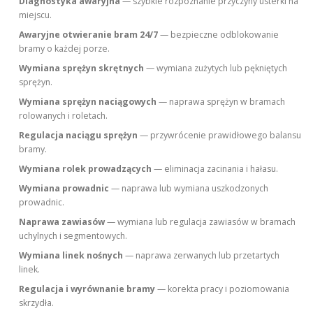
Diagnostyka awaryjna
— szybkie rozpoznanie przyczyny usterki na
miejscu.
Awaryjne otwieranie bram 24/7
— bezpieczne odblokowanie
bramy o każdej porze.
Wymiana sprężyn skrętnych
— wymiana zużytych lub pękniętych
sprężyn.
Wymiana sprężyn naciągowych
— naprawa sprężyn w bramach
rolowanych i roletach.
Regulacja naciągu sprężyn
— przywrócenie prawidłowego balansu
bramy.
Wymiana rolek prowadzących
— eliminacja zacinania i hałasu.
Wymiana prowadnic
— naprawa lub wymiana uszkodzonych
prowadnic.
Naprawa zawiasów
— wymiana lub regulacja zawiasów w bramach
uchylnych i segmentowych.
Wymiana linek nośnych
— naprawa zerwanych lub przetartych
linek.
Regulacja i wyrównanie bramy
— korekta pracy i poziomowania
skrzydła.