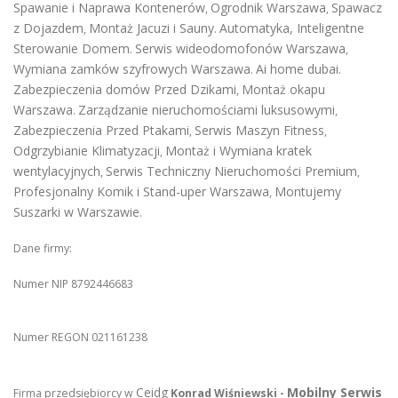
Spawanie i Naprawa Kontenerów
Ogrodnik Warszawa
Spawacz
,
,
z Dojazdem
Montaż Jacuzi i Sauny
Automatyka, Inteligentne
,
.
Sterowanie Domem
Serwis wideodomofonów Warszawa
.
,
Wymiana zamków szyfrowych Warszawa
Ai home dubai
.
.
Zabezpieczenia domów Przed Dzikami
Montaż okapu
,
Warszawa
Zarządzanie nieruchomościami luksusowymi
.
,
Zabezpieczenia Przed Ptakami
Serwis Maszyn Fitness
,
,
Odgrzybianie Klimatyzacji
Montaż i Wymiana kratek
,
wentylacyjnych
Serwis Techniczny Nieruchomości Premium
,
,
Profesjonalny Komik i Stand-uper Warszawa
Montujemy
,
Suszarki w Warszawie
.
Dane firmy:
Numer NIP 8792446683
Numer REGON 021161238
Ceidg
Mobilny Serwis
Firma przedsiębiorcy w
Konrad Wiśniewski -