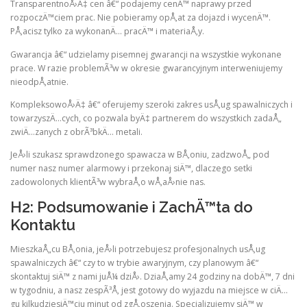
TransparentnoÅ›Ä‡ cen â€“ podajemy cenÄ™ naprawy przed
rozpoczÄ™ciem prac. Nie pobieramy opÅ‚at za dojazd i wycenÄ™.
PÅ‚acisz tylko za wykonanÄ… pracÄ™ i materiaÅ‚y.
Gwarancja â€“ udzielamy pisemnej gwarancji na wszystkie wykonane
prace. W razie problemÃ³w w okresie gwarancyjnym interweniujemy
nieodpÅ‚atnie.
KompleksowoÅ›Ä‡ â€“ oferujemy szeroki zakres usÅ‚ug spawalniczych i
towarzyszÄ…cych, co pozwala byÄ‡ partnerem do wszystkich zadaÅ„
zwiÄ…zanych z obrÃ³bkÄ… metali.
JeÅ›li szukasz sprawdzonego spawacza w BÅ‚oniu, zadzwoÅ„ pod
numer nasz numer alarmowy i przekonaj siÄ™, dlaczego setki
zadowolonych klientÃ³w wybraÅ‚o wÅ‚aÅ›nie nas.
H2: Podsumowanie i ZachÄ™ta do
Kontaktu
MieszkaÅ„cu BÅ‚onia, jeÅ›li potrzebujesz profesjonalnych usÅ‚ug
spawalniczych â€“ czy to w trybie awaryjnym, czy planowym â€“
skontaktuj siÄ™ z nami juÅ¼ dziÅ›. DziaÅ‚amy 24 godziny na dobÄ™, 7 dni
w tygodniu, a nasz zespÃ³Å‚ jest gotowy do wyjazdu na miejsce w ciÄ…
gu kilkudziesiÄ™ciu minut od zgÅ‚oszenia. Specjalizujemy siÄ™ w