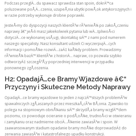
Podczas przeglÄ…du spawacz sprawdza stan spoin, dokrÄ™ca
poluzowane poÅ‚Ä…czenia, uzupeÅ‚nia ubytki powÅ‚ok antykorozyjnych i
w razie potrzeby wykonuje drobne poprawki.
JesteÅ›my do dyspozycji naszych klientÃ³w rÃ³wnieÅ¼ po zakoÅ„czeniu
naprawy â€“ jeÅ›li masz jakiekolwiek pytania lub wÄ…tpliwoÅ›ci
dotyczÄ…ce wykonanej usÅ‚ugi, skontaktuj siÄ™ z nami pod numerem
naszego specjalisty. Nasz konsultant udzieli Ci wyczerpujÄ…cych
informacji i pomoÅ¼e rozwiÄ…zaÄ‡ kaÅ¼dy problem. Prowadzimy
rÃ³wnieÅ¼ bazÄ™ klientÃ³w z historiÄ… napraw, co pozwala szybko
odtworzyÄ‡ szczegÃ³Å‚y poprzedniej interwencji w przypadku
ponownego zgÅ‚oszenia.
H2: OpadajÄ…ce Bramy Wjazdowe â€“
Przyczyny i Skuteczne Metody Naprawy
OpadajÄ…ce bramy wjazdowe to jeden z najczÄ™stszych problemÃ³w
spawalniczych zgÅ‚aszanych przez mieszkaÅ„cÃ³w BÅ‚onia. Zjawisko to
polega na stopniowym obniÅ¼aniu siÄ™ skrzydÅ‚a bramy wzglÄ™dem
poziomu, co powoduje ocieranie o podÅ‚oÅ¼e, trudnoÅ›ci w otwieraniu
i zamykaniu oraz nadmierne obciÄ…Å¼enie zawiasÃ³w i spoin. W
zaawansowanym stadium opadanie bramy moÅ¼e doprowadziÄ‡ do
zerwania zawiasÃ³w i katastrofalnego upadku konstrukcji.