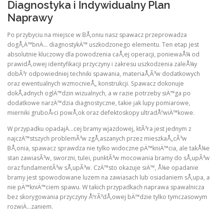
Diagnostyka i Indywidualny Plan
Naprawy
Po przybyciu na miejsce w BÅ‚oniu nasz spawacz przeprowadza
dogÅ‚Ä™bnÄ… diagnostykÄ™ uszkodzonego elementu. Ten etap jest
absolutnie kluczowy dla powodzenia caÅ‚ej operacji, poniewaÅ¼ od
prawidÅ‚owej identyfikacji przyczyny i zakresu uszkodzenia zaleÅ¼y
dobÃ³r odpowiedniej techniki spawania, materiaÅ‚Ã³w dodatkowych
oraz ewentualnych wzmocnieÅ„ konstrukcji. Spawacz dokonuje
dokÅ‚adnych oglÄ™dzin wizualnych, a w razie potrzeby siÄ™ga po
dodatkowe narzÄ™dzia diagnostyczne, takie jak lupy pomiarowe,
mierniki gruboÅ›ci powÅ‚ok oraz defektoskopy ultradÅºwiÄ™kowe.
W przypadku opadajÄ…cej bramy wjazdowej, ktÃ³ra jest jednym z
najczÄ™stszych problemÃ³w zgÅ‚aszanych przez mieszkaÅ„cÃ³w
BÅ‚onia, spawacz sprawdza nie tylko widoczne pÄ™kniÄ™cia, ale takÅ¼e
stan zawiasÃ³w, sworzni, tulei, punktÃ³w mocowania bramy do sÅ‚upÃ³w
oraz fundamentÃ³w sÅ‚upÃ³w. CzÄ™sto okazuje siÄ™, Å¼e opadanie
bramy jest spowodowane luzem na zawiasach lub osiadaniem sÅ‚upa, a
nie pÄ™kniÄ™ciem spawu. W takich przypadkach naprawa spawalnicza
bez skorygowania przyczyny ÅºrÃ³dÅ‚owej bÄ™dzie tylko tymczasowym
rozwiÄ…zaniem.