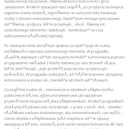
wyniku korozji lub przeciÄ…Å¼enia utraciÅ‚o noÅ›noÅ›Ä‡ i grozi
zawaleniem. W takich sytuacjach nasz zespÃ³Å‚, po przybyciu na miejsce,
najpierw ocenia stopieÅ„ zagroÅ¼enia i w razie potrzeby ewakuuje
osoby z obszaru niebezpiecznego. NastÄ™pnie montuje tymczasowe
stÄ™Å¼enia i podpory, ktÃ³re przejmujÄ… obciÄ…Å¼enie od
uszkodzonego elementu i stabilizujÄ… konstrukcjÄ™ na czas
wykonywania wÅ‚aÅ›ciwej naprawy.
Po zabezpieczeniu doraÅºnym spawacz przystÄ™puje do oceny
moÅ¼liwoÅ›ci naprawy uszkodzonego elementu. W przypadku
sÅ‚upÃ³w stalowych czÄ™sto stosujemy technikÄ™ wzmocnienia poprzez
przyspawanie nakÅ‚adek z blachy stalowej po obu stronach sÅ‚upa,
ktÃ³re zwiÄ™kszajÄ… jego przekrÃ³j poprzeczny i przywracajÄ…
noÅ›noÅ›Ä‡. W przypadku uszkodzeÅ„ wÄ™zÅ‚Ã³w kratownic stosujemy
wzmocnienia w postaci kÄ…townikÃ³w lub blach wÄ™zÅ‚owych.
SzczegÃ³lnie trudne sÄ… interwencje w obiektach uÅ¼ytecznoÅ›ci
publicznej w BÅ‚oniu, gdzie priorytetem jest jak najszybsze
przywrÃ³cenie bezpieczeÅ„stwa uÅ¼ytkownikom. W takich przypadkach
dziaÅ‚amy bÅ‚yskawicznie, koordynujÄ…c prace z zarzÄ…dcÄ… obiektu i
sÅ‚uÅ¼bami nadzoru budowlanego, aby zminimalizowaÄ‡ czas wyÅ‚Ä…
czenia obiektu z uÅ¼ytkowania. JeÅ›li znajdziesz siÄ™ w sytuacji
awaryjnej w BÅ‚oniu, zadzwoÅ„ pod numer naszych fachowców â€“ nasi