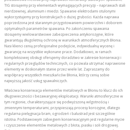
TIG stosujemy przy elementach wymagających precyzji – naprawach stali
nierdzewnej, aluminium i miedzi. Spawanie elektrodami otulonymi
wykorzystujemy przy konstrukcjach o dużej grubości. Każda naprawa
poprzedzona jest starannym przygotowaniem powierzchni i doborem
optymalnych parametrów spawania. Po zakończeniu spawania
stosujemy wielowarstwowe zabezpieczenia antykorozyjne, które
gwarantują długoletnią ochronę w warunkach atmosferycznych Błonia.
Nasi klienci cenią profesjonalne podejście, indywidualną wycenę i
gwarancję na wszystkie wykonane prace. Dodatkowo, w ramach
kompleksowej obsługi oferujemy doradztwo w zakresie konserwacji i
regularnych przeglądów technicznych, co pozwala utrzymać naprawione
elementy w doskonałym stanie przez wiele lat. Zapraszamy do
współpracy wszystkich mieszkańców Błonia, którzy cenią sobie
najwyższą jakość usług spawalniczych.
Właściwa konserwacja elementów metalowych w Błoniu to klucz do ich
długowieczności i bezawaryjnej eksploatacji. Warunki atmosferyczne w
tym regionie, charakteryzujące się podwyższoną wilgotnością i
zmiennymi temperaturami, przyspieszają procesy korozyjne, dlatego
regularna pielęgnacja bram, ogrodzeń i balustrad jest szczególnie
istotna. Podstawowym zabiegiem konserwacyjnym jest regularne mycie
i czyszczenie elementów metalowych z błota, piasku i soli drogowej.