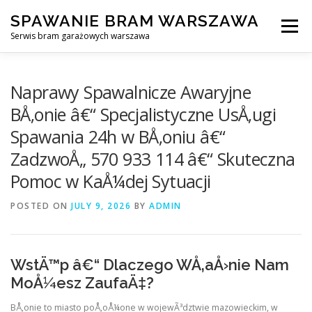
Skip
SPAWANIE BRAM WARSZAWA
to
Menu
content
Serwis bram garażowych warszawa
SPAWANIE BRAM GARAŻOWYCH I OGRODZEŃ WARSZAWA
Naprawy Spawalnicze Awaryjne
BÅ‚onie â€“ Specjalistyczne UsÅ‚ugi
Spawania 24h w BÅ‚oniu â€“
AWARYJNE OTWIERANIE BRAM
BLOG
KONTAKT
ZadzwoÅ„ 570 933 114 â€“ Skuteczna
Pomoc w KaÅ¼dej Sytuacji
POSTED ON
JULY 9, 2026
BY
ADMIN
WstÄ™p â€“ Dlaczego WÅ‚aÅ›nie Nam
MoÅ¼esz ZaufaÄ‡?
BÅ‚onie to miasto poÅ‚oÅ¼one w wojewÃ³dztwie mazowieckim, w