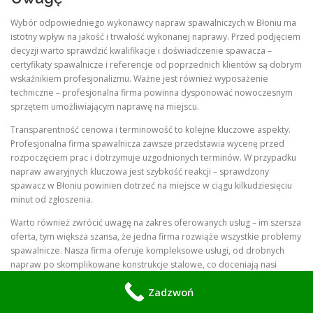
Wybór odpowiedniego wykonawcy napraw spawalniczych w Błoniu ma
istotny wpływ na jakość i trwałość wykonanej naprawy. Przed podjęciem
decyzji warto sprawdzić kwalifikacje i doświadczenie spawacza –
certyfikaty spawalnicze i referencje od poprzednich klientów są dobrym
wskaźnikiem profesjonalizmu. Ważne jest również wyposażenie
techniczne – profesjonalna firma powinna dysponować nowoczesnym
sprzętem umożliwiającym naprawę na miejscu.
Transparentność cenowa i terminowość to kolejne kluczowe aspekty.
Profesjonalna firma spawalnicza zawsze przedstawia wycenę przed
rozpoczęciem prac i dotrzymuje uzgodnionych terminów. W przypadku
napraw awaryjnych kluczowa jest szybkość reakcji – sprawdzony
spawacz w Błoniu powinien dotrzeć na miejsce w ciągu kilkudziesięciu
minut od zgłoszenia.
Warto również zwrócić uwagę na zakres oferowanych usług – im szersza
oferta, tym większa szansa, że jedna firma rozwiąże wszystkie problemy
spawalnicze. Nasza firma oferuje kompleksowe usługi, od drobnych
napraw po skomplikowane konstrukcje stalowe, co doceniają nasi
klienci z Błonia.
Zadzwoń
H2: Najczęstsze Błędy Przy Naprawach