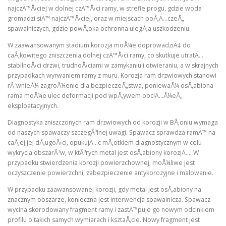
najczÄ™Å›ciej w dolnej czÄ™Å›ci ramy, w strefie progu, gdzie woda
gromadzi siÄ™ najczÄ™Å›ciej, oraz w miejscach poÅ‚Ä…czeÅ„
spawalniczych, gdzie powÅ‚oka ochronna ulegÅ‚a uszkodzeniu.
W zaawansowanym stadium korozja moÅ¼e doprowadziÄ‡ do
caÅ‚kowitego zniszczenia dolnej czÄ™Å›ci ramy, co skutkuje utratÄ…
stabilnoÅ›ci drzwi, trudnoÅ›ciami w zamykaniu i otwieraniu, a w skrajnych
przypadkach wyrwaniem ramy z muru. Korozja ram drzwiowych stanowi
rÃ³wnieÅ¼ zagroÅ¼enie dla bezpieczeÅ„stwa, poniewaÅ¼ osÅ‚abiona
rama moÅ¼e ulec deformacji pod wpÅ‚ywem obciÄ…Å¼eÅ„
eksploatacyjnych.
Diagnostyka zniszczonych ram drzwiowych od korozji w BÅ‚oniu wymaga
od naszych spawaczy szczegÃ³lnej uwagi. Spawacz sprawdza ramÄ™ na
caÅ‚ej jej dÅ‚ugoÅ›ci, opukujÄ…c mÅ‚otkiem diagnostycznym w celu
wykrycia obszarÃ³w, w ktÃ³rych metal jest osÅ‚abiony korozjÄ…. W
przypadku stwierdzenia korozji powierzchownej, moÅ¼liwe jest
oczyszczenie powierzchni, zabezpieczenie antykorozyjne i malowanie.
W przypadku zaawansowanej korozji, gdy metal jest osÅ‚abiony na
znacznym obszarze, konieczna jest interwencja spawalnicza. Spawacz
wycina skorodowany fragment ramy i zastÄ™puje go nowym odcinkiem
profilu o takich samych wymiarach i ksztaÅ‚cie. Nowy fragment jest