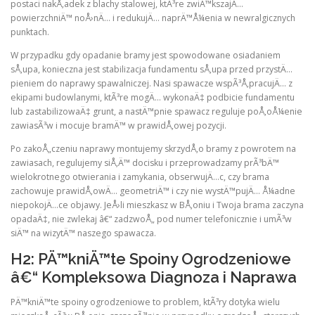
postaci nakÅ‚adek z blachy stalowej, ktÃ³re zwiÄ™kszajÄ…
powierzchniÄ™ noÅ›nÄ… i redukujÄ… naprÄ™Å¼enia w newralgicznych
punktach.
W przypadku gdy opadanie bramy jest spowodowane osiadaniem
sÅ‚upa, konieczna jest stabilizacja fundamentu sÅ‚upa przed przystÄ…
pieniem do naprawy spawalniczej. Nasi spawacze wspÃ³Å‚pracujÄ… z
ekipami budowlanymi, ktÃ³re mogÄ… wykonaÄ‡ podbicie fundamentu
lub zastabilizowaÄ‡ grunt, a nastÄ™pnie spawacz reguluje poÅ‚oÅ¼enie
zawiasÃ³w i mocuje bramÄ™ w prawidÅ‚owej pozycji.
Po zakoÅ„czeniu naprawy montujemy skrzydÅ‚o bramy z powrotem na
zawiasach, regulujemy siÅ‚Ä™ docisku i przeprowadzamy prÃ³bÄ™
wielokrotnego otwierania i zamykania, obserwujÄ…c, czy brama
zachowuje prawidÅ‚owÄ… geometriÄ™ i czy nie wystÄ™pujÄ… Å¼adne
niepokojÄ…ce objawy. JeÅ›li mieszkasz w BÅ‚oniu i Twoja brama zaczyna
opadaÄ‡, nie zwlekaj â€“ zadzwoÅ„ pod numer telefonicznie i umÃ³w
siÄ™ na wizytÄ™ naszego spawacza.
H2: PÄ™kniÄ™te Spoiny Ogrodzeniowe
â€“ Kompleksowa Diagnoza i Naprawa
PÄ™kniÄ™te spoiny ogrodzeniowe to problem, ktÃ³ry dotyka wielu