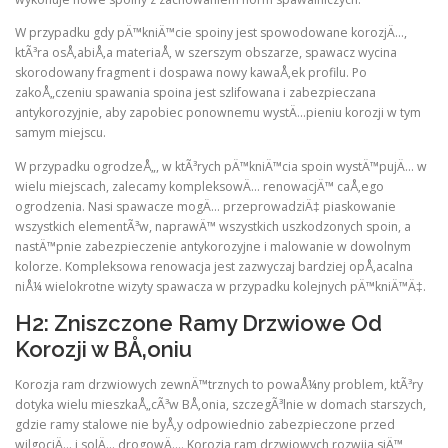
W przypadku gdy pÄ™kniÄ™cie spoiny jest spowodowane korozjÄ…,
ktÃ³ra osÅ‚abiÅ‚a materiaÅ‚ w szerszym obszarze, spawacz wycina
skorodowany fragment i dospawa nowy kawaÅ‚ek profilu. Po
zakoÅ„czeniu spawania spoina jest szlifowana i zabezpieczana
antykorozyjnie, aby zapobiec ponownemu wystÄ…pieniu korozji w tym
samym miejscu.
W przypadku ogrodzeÅ„, w ktÃ³rych pÄ™kniÄ™cia spoin wystÄ™pujÄ… w
wielu miejscach, zalecamy kompleksowÄ… renowacjÄ™ caÅ‚ego
ogrodzenia. Nasi spawacze mogÄ… przeprowadziÄ‡ piaskowanie
wszystkich elementÃ³w, naprawÄ™ wszystkich uszkodzonych spoin, a
nastÄ™pnie zabezpieczenie antykorozyjne i malowanie w dowolnym
kolorze. Kompleksowa renowacja jest zazwyczaj bardziej opÅ‚acalna
niÅ¼ wielokrotne wizyty spawacza w przypadku kolejnych pÄ™kniÄ™Ä‡.
H2: Zniszczone Ramy Drzwiowe Od
Korozji w BÅ‚oniu
Korozja ram drzwiowych zewnÄ™trznych to powaÅ¼ny problem, ktÃ³ry
dotyka wielu mieszkaÅ„cÃ³w BÅ‚onia, szczegÃ³lnie w domach starszych,
gdzie ramy stalowe nie byÅ‚y odpowiednio zabezpieczone przed
wilgociÄ… i solÄ… drogowÄ…. Korozja ram drzwiowych rozwija siÄ™