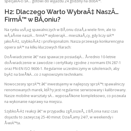
specjaliÅ›ci sÄ… gotowi do wyjazdu 24 godziny na dobÄ™.
H2: Dlaczego Warto WybraÄ‡ NaszÄ…
FirmÄ™ w BÅ‚oniu?
Na rynku usÅ‚ug spawalniczych w BÅ‚oniu dziaÅ‚a wiele firm, ale to
wÅ‚aÅ›nie naszÄ… firmÄ™ wybierajÄ… mieszkaÅ„cy, gdy liczy siÄ™
jakoÅ›Ä‡, szybkoÅ›Ä‡ i profesjonalizm. Nasza przewaga konkurencyjna
opiera siÄ™ na kilku kluczowych filarach:
DoÅ›wiadczenie â€“ nasi spawacze posiadajÄ… Å›rednio 10-letnie
doÅ›wiadczenie w zawodzie i certyfikaty zgodne z normami EN 287-1
oraz PN-EN ISO 9606-1. Regularnie uczestniczymy w szkoleniach, aby
byÄ‡ na bieÅ¼Ä…co z najnowszymi technikami.
Nowoczesny sprzÄ™t â€“ inwestujemy w najlepszy sprzÄ™t spawalniczy
renomowanych marek, ktÃ³ry jest regularnie serwisowany i kalibrowany.
Nasze mobilne warsztaty sÄ… wyposaÅ¼one kompleksowo, co pozwala
na wykonanie naprawy na miejscu.
SzybkoÅ›Ä‡ reakcji â€“ w przypadku zgÅ‚oszeÅ„ z BÅ‚onia nasz czas
dojazdu to zazwyczaj 25-40 minut. DziaÅ‚amy 24/7, w weekendy i
Å›wiÄ™ta.