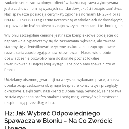
zaufanie setek zadowolonych klientów. Każda naprawa wykonywana
jest z zachowaniem najwyższych standardów jakości i bezpieczeństwa.
Nasi spawacze posiadają certyfikaty zgodne z normami EN 287-1 oraz
PN-EN ISO 9606-1 i regularnie uczestniczą w szkoleniach doskonalących,
co pozwala im być na bieżąco z najnowszymi technikami i technologiami.
W Błoniu szczególnie cenione jest nasze kompleksowe podejście do
napraw – nie ograniczamy się do zaspawania pęknięcia, ale zawsze
staramy się zidentyfikować przyczynę uszkodzenia i zaproponować
rozwiązania zapobiegające nawrotowi awarii. Nasze wieloletnie
doświadczenie pozwoliło nam doskonale poznać lokalne
uwarunkowania i najczęściej występujące problemy spawalnicze w
Błoniu.
Udzielamy pisemnej gwarancji na wszystkie wykonane prace, a nasza
opieka posprzedażowa obejmuje bezpłatne konsultacje i przeglądy
okresowe. Dzięki temu nasi klienci z Błonia mają pewność, że naprawa
została wykonana profesjonalnie i będą mogli cieszyć się bezpieczną
eksploatacją przez długie lata.
H2: Jak Wybrać Odpowiedniego
Spawacza w Błoniu – Na Co Zwrócić
Uwagę