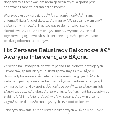
dospawany z zachowaniem norm spawalniczych, a spoina jest
szlifowana i zabezpieczana przed korozjÄ….
W przypadku gdy korozja objÄ™Å‚a znacznÄ… czÄ™Å›Ä‡ ramy
uniemoÅ¼liwiajÄ…c jej skutecznÄ… naprawÄ™, zalecamy wymianÄ™
caÅ‚ej ramy na nowÄ…. Nasi spawacze demontujÄ… starÄ…,
skorodowanÄ… ramÄ™ i montujÄ… nowÄ…, wykonanÄ… ze stali
ocynkowanej ogniowo lub stali nierdzewnej, ktÃ³ra jest znacznie
bardziej odporna na korozjÄ™.
H2: Zerwane Balustrady Balkonowe â€“
Awaryjna Interwencja w BÅ‚oniu
Zerwane balustrady balkonowe to jedno z najniebezpieczniejszych
uszkodzeÅ„ spawalniczych, z jakimi spotykamy siÄ™ w BÅ‚oniu.
Balustrady balkonowe sÄ… elementami konstrukcyjnymi, ktÃ³rych
zadaniem jest zapewnienie bezpieczeÅ„stwa osobom przebywajÄ…
cym na balkonie. Gdy spoiny Å‚Ä…czÄ…ce porÄ™cz ze sÅ‚upkami lub
sÅ‚upki z podstawÄ… ulegajÄ… zerwaniu, caÅ‚y fragment balustrady traci
stabilnoÅ›Ä‡ i moÅ¼e runÄ…Ä‡ w dÃ³Å‚, stwarzajÄ…c Å›miertelne
zagroÅ¼enie dla osÃ³b znajdujÄ…cych siÄ™ pod balkonem.
Przyczyny zrywania siÄ™ balustrad balkonowych w BÅ‚oniu sÄ… zwiÄ…