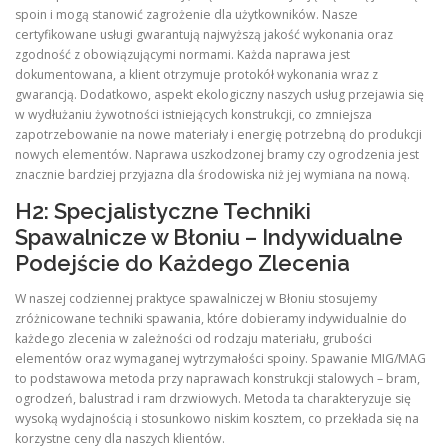
spoin i mogą stanowić zagrożenie dla użytkowników. Nasze
certyfikowane usługi gwarantują najwyższą jakość wykonania oraz
zgodność z obowiązującymi normami. Każda naprawa jest
dokumentowana, a klient otrzymuje protokół wykonania wraz z
gwarancją. Dodatkowo, aspekt ekologiczny naszych usług przejawia się
w wydłużaniu żywotności istniejących konstrukcji, co zmniejsza
zapotrzebowanie na nowe materiały i energię potrzebną do produkcji
nowych elementów. Naprawa uszkodzonej bramy czy ogrodzenia jest
znacznie bardziej przyjazna dla środowiska niż jej wymiana na nową.
H2: Specjalistyczne Techniki
Spawalnicze w Błoniu – Indywidualne
Podejście do Każdego Zlecenia
W naszej codziennej praktyce spawalniczej w Błoniu stosujemy
zróżnicowane techniki spawania, które dobieramy indywidualnie do
każdego zlecenia w zależności od rodzaju materiału, grubości
elementów oraz wymaganej wytrzymałości spoiny. Spawanie MIG/MAG
to podstawowa metoda przy naprawach konstrukcji stalowych – bram,
ogrodzeń, balustrad i ram drzwiowych. Metoda ta charakteryzuje się
wysoką wydajnością i stosunkowo niskim kosztem, co przekłada się na
korzystne ceny dla naszych klientów.