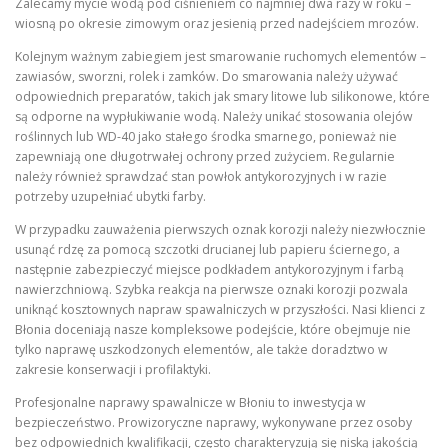
Zalecamy mycie wodą pod ciśnieniem co najmniej dwa razy w roku –
wiosną po okresie zimowym oraz jesienią przed nadejściem mrozów.
Kolejnym ważnym zabiegiem jest smarowanie ruchomych elementów –
zawiasów, sworzni, rolek i zamków. Do smarowania należy używać
odpowiednich preparatów, takich jak smary litowe lub silikonowe, które
są odporne na wypłukiwanie wodą. Należy unikać stosowania olejów
roślinnych lub WD-40 jako stałego środka smarnego, ponieważ nie
zapewniają one długotrwałej ochrony przed zużyciem. Regularnie
należy również sprawdzać stan powłok antykorozyjnych i w razie
potrzeby uzupełniać ubytki farby.
W przypadku zauważenia pierwszych oznak korozji należy niezwłocznie
usunąć rdzę za pomocą szczotki drucianej lub papieru ściernego, a
następnie zabezpieczyć miejsce podkładem antykorozyjnym i farbą
nawierzchniową. Szybka reakcja na pierwsze oznaki korozji pozwala
uniknąć kosztownych napraw spawalniczych w przyszłości. Nasi klienci z
Błonia doceniają nasze kompleksowe podejście, które obejmuje nie
tylko naprawę uszkodzonych elementów, ale także doradztwo w
zakresie konserwacji i profilaktyki.
Profesjonalne naprawy spawalnicze w Błoniu to inwestycja w
bezpieczeństwo. Prowizoryczne naprawy, wykonywane przez osoby
bez odpowiednich kwalifikacji, często charakteryzują się niską jakością