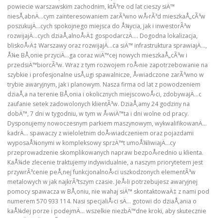
powiecie warszawskim zachodnim, ktÃ³re od lat cieszy siÄ™
niesÅ‚abnÄ…cym zainteresowaniem zarÃ³wno wÅ›rÃ³d mieszkaÅ„cÃ³w
poszukujÄ…cych spokojnego miejsca do Å¼ycia, jak i inwestorÃ³w
rozwijajÄ…cych dziaÅ‚alnoÅ›Ä‡ gospodarczÄ…. Dogodna lokalizacja,
bliskoÅ›Ä‡ Warszawy oraz rozwijajÄ…ca siÄ™ infrastruktura sprawiajÄ…,
Å¼e BÅ‚onie przyciÄ…ga coraz wiÄ™cej nowych mieszkaÅ„cÃ³w i
przedsiÄ™biorcÃ³w. Wraz z tym rozwojem roÅ›nie zapotrzebowanie na
szybkie i profesjonalne usÅ‚ugi spawalnicze, Å›wiadczone zarÃ³wno w
trybie awaryjnym, jak i planowym. Nasza firma od lat z powodzeniem
dziaÅ‚a na terenie BÅ‚onia i okolicznych miejscowoÅ›ci, zdobywajÄ…c
zaufanie setek zadowolonych klientÃ³w. DziaÅ‚amy 24 godziny na
dobÄ™, 7 dni w tygodniu, w tym w Å›wiÄ™ta i dni wolne od pracy.
Dysponujemy nowoczesnym parkiem maszynowym, wykwalifikowanÄ…
kadrÄ… spawaczy z wieloletnim doÅ›wiadczeniem oraz pojazdami
wyposaÅ¼onymi w kompleksowy sprzÄ™t umoÅ¼liwiajÄ…cy
przeprowadzenie skomplikowanych napraw bezpoÅ›rednio u klienta.
KaÅ¼de zlecenie traktujemy indywidualnie, a naszym priorytetem jest
przywrÃ³cenie peÅ‚nej funkcjonalnoÅ›ci uszkodzonych elementÃ³w
metalowych w jak najkrÃ³tszym czasie. JeÅ›li potrzebujesz awaryjnej
pomocy spawacza w BÅ‚oniu, nie wahaj siÄ™ skontaktowaÄ‡ z nami pod
numerem 570 933 114. Nasi specjaliÅ›ci sÄ… gotowi do dziaÅ‚ania o
kaÅ¼dej porze i podejmÄ… wszelkie niezbÄ™dne kroki, aby skutecznie