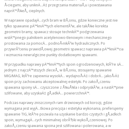
Å›ciegami, aby uniknÄ…Ä‡ przegrzania materiaÅ‚u i powstawania
naprÄ™Å¼eÅ„ cieplnych.
W naprawie opadajÄ…cych bram w BÅ‚oniu, gdzie konieczne jest nie
tylko spawanie pÄ™kniÄ™tych elementÃ³w, ale takÅ¼e korekta
geometrii bramy, spawacz stosuje technikÄ™ podgrzewania
wstÄ™pnego palnikiem acetylenowo-tlenowym i mechanicznego
prostowania za pomocÄ… podnoÅ›nikÃ³w hydraulicznych. Po
przywrÃ³ceniu prawidÅ‚owej geometrii spawacz naprawia pÄ™kniÄ™cia
i wzmacnia newralgiczne punkty dodatkowymi spawami.
W przypadku naprawy pÄ™kniÄ™tych spoin ogrodzeniowych, ktÃ³re sÄ…
jednym z najczÄ™stszych zleceÅ„ w BÅ‚oniu, stosujemy spawanie
MIG/MAG, ktÃ³re zapewnia wysokÄ… wydajnoÅ›Ä‡ i dobrÄ… jakoÅ›Ä‡
spoin przy zachowaniu akceptowalnej estetyki. Po zakoÅ„czeniu
spawania spoiny sÄ… czyszczone z Å¼uÅ¼la i odpryskÃ³w, a nastÄ™pnie
szlifowane, aby uzyskaÄ‡ gÅ‚adkÄ… powierzchniÄ™.
Podczas naprawy zniszczonych ram drzwiowych od korozji, gdzie
wymagana jest wyjÄ…tkowa precyzja i estetyka wykonania, preferujemy
spawanie TIG, ktÃ³re pozwala na uzyskanie bardzo czystych i gÅ‚adkich
spoin, wymagajÄ…cych minimalnej obrÃ³bki wykoÅ„czeniowej. Po
zakoÅ„czeniu spawania spoina jest szlifowana i polerowana, a w