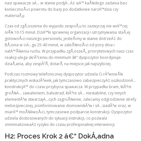
nasi spawacze sÄ… w stanie podjÄ…Ä‡ siÄ™ kaÅ¼dego zadania bez
koniecznoÅ›ci powrotu do bazy po dodatkowe narzÄ™dzia czy
materiaÅ‚y.
Czas od zgÅ‚oszenia do wyjazdu zespoÅ‚u to zazwyczaj nie wiÄ™cej
niÅ¼ 10-15 minut. DziÄ™ki sprawnej organizacji i utrzymywaniu staÅ‚ej
gotowoÅ›ci naszego personelu, jesteÅ›my w stanie dotrzeÄ‡ do
BÅ‚onia w ciÄ…gu 25-40 minut, w zaleÅ¼noÅ›ci od pory dnia i
natÄ™Å¼enia ruchu. W przypadku zgÅ‚oszeÅ„ priorytetowych nasz czas
reakcji ulega skrÃ³ceniu do minimum â€“ dyspozytor koordynuje
dziaÅ‚ania, aby zespÃ³Å‚ dotarÅ‚ na miejsce jak najszybciej.
Podczas rozmowy telefonicznej dyspozytor udziela Ci rÃ³wnieÅ¼
praktycznych wskazÃ³wek, jak tymczasowo zabezpieczyÄ‡ uszkodzonÄ…
konstrukcjÄ™ do czasu przybycia spawacza. W przypadku bram, ktÃ³re
groÅ¼Ä… zawaleniem, balustrad, ktÃ³re sÄ… niestabilne, czy innych
elementÃ³w stwarzajÄ…cych zagroÅ¼enie, zalecamy odgrodzenie strefy
niebezpiecznej, poinformowanie domownikÃ³w i sÄ…siadÃ³w oraz, w
miarÄ™ moÅ¼liwoÅ›ci, tymczasowe podparcie konstrukcji. Dyspozytor
udziela dostosowanych do sytuacji instrukcji, co pozwala
zminimalizowaÄ‡ ryzyko do czasu profesjonalnej interwencji.
H2: Proces Krok 2 â€“ DokÅ‚adna