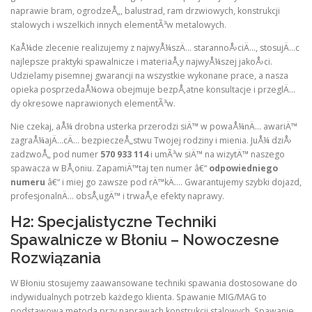
naprawie bram, ogrodzeÅ„, balustrad, ram drzwiowych, konstrukcji
stalowych i wszelkich innych elementÃ³w metalowych.
KaÅ¼de zlecenie realizujemy z najwyÅ¼szÄ… starannoÅ›ciÄ…, stosujÄ…c
najlepsze praktyki spawalnicze i materiaÅ‚y najwyÅ¼szej jakoÅ›ci.
Udzielamy pisemnej gwarancji na wszystkie wykonane prace, a nasza
opieka posprzedaÅ¼owa obejmuje bezpÅ‚atne konsultacje i przeglÄ…
dy okresowe naprawionych elementÃ³w.
Nie czekaj, aÅ¼ drobna usterka przerodzi siÄ™ w powaÅ¼nÄ… awariÄ™
zagraÅ¼ajÄ…cÄ… bezpieczeÅ„stwu Twojej rodziny i mienia. JuÅ¼ dziÅ›
zadzwoÅ„ pod numer
570 933 114
i umÃ³w siÄ™ na wizytÄ™ naszego
spawacza w BÅ‚oniu. ZapamiÄ™taj ten numer â€“
odpowiedniego
numeru
â€“ i miej go zawsze pod rÄ™kÄ…. Gwarantujemy szybki dojazd,
profesjonalnÄ… obsÅ‚ugÄ™ i trwaÅ‚e efekty naprawy.
H2: Specjalistyczne Techniki
Spawalnicze w Błoniu – Nowoczesne
Rozwiązania
W Błoniu stosujemy zaawansowane techniki spawania dostosowane do
indywidualnych potrzeb każdego klienta. Spawanie MIG/MAG to
podstawowa metoda przy naprawach konstrukcji stalowych. Spawanie