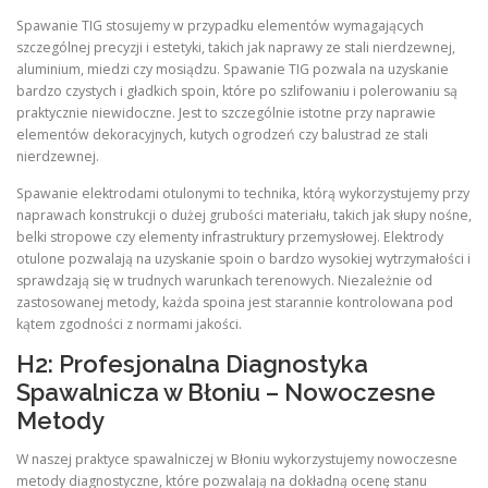
Spawanie TIG stosujemy w przypadku elementów wymagających
szczególnej precyzji i estetyki, takich jak naprawy ze stali nierdzewnej,
aluminium, miedzi czy mosiądzu. Spawanie TIG pozwala na uzyskanie
bardzo czystych i gładkich spoin, które po szlifowaniu i polerowaniu są
praktycznie niewidoczne. Jest to szczególnie istotne przy naprawie
elementów dekoracyjnych, kutych ogrodzeń czy balustrad ze stali
nierdzewnej.
Spawanie elektrodami otulonymi to technika, którą wykorzystujemy przy
naprawach konstrukcji o dużej grubości materiału, takich jak słupy nośne,
belki stropowe czy elementy infrastruktury przemysłowej. Elektrody
otulone pozwalają na uzyskanie spoin o bardzo wysokiej wytrzymałości i
sprawdzają się w trudnych warunkach terenowych. Niezależnie od
zastosowanej metody, każda spoina jest starannie kontrolowana pod
kątem zgodności z normami jakości.
H2: Profesjonalna Diagnostyka
Spawalnicza w Błoniu – Nowoczesne
Metody
W naszej praktyce spawalniczej w Błoniu wykorzystujemy nowoczesne
metody diagnostyczne, które pozwalają na dokładną ocenę stanu