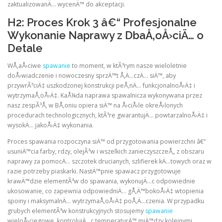
zaktualizowanÄ… wycenÄ™ do akceptacji.
H2: Proces Krok 3 â€“ Profesjonalne
Wykonanie Naprawy z DbaÅ‚oÅ›ciÄ… o
Detale
WÅ‚aÅ›ciwe
spawanie
to moment, w ktÃ³rym nasze wieloletnie
doÅ›wiadczenie i nowoczesny sprzÄ™t Å‚Ä…czÄ… siÄ™, aby
przywrÃ³ciÄ‡ uszkodzonej konstrukcji peÅ‚nÄ… funkcjonalnoÅ›Ä‡ i
wytrzymaÅ‚oÅ›Ä‡. KaÅ¼da naprawa spawalnicza wykonywana przez
nasz zespÃ³Å‚ w BÅ‚oniu opiera siÄ™ na Å›ciÅ›le okreÅ›lonych
procedurach technologicznych, ktÃ³re gwarantujÄ… powtarzalnoÅ›Ä‡ i
wysokÄ… jakoÅ›Ä‡ wykonania.
Proces spawania rozpoczyna siÄ™ od przygotowania powierzchni â€“
usuniÄ™cia farby, rdzy, olejÃ³w i wszelkich zanieczyszczeÅ„ z obszaru
naprawy za pomocÄ… szczotek drucianych, szlifierek kÄ…towych oraz w
razie potrzeby piaskarki. NastÄ™pnie spawacz przygotowuje
krawÄ™dzie elementÃ³w do spawania, wykonujÄ…c odpowiednie
ukosowanie, co zapewnia odpowiedniÄ… gÅ‚Ä™bokoÅ›Ä‡ wtopienia
spoiny i maksymalnÄ… wytrzymaÅ‚oÅ›Ä‡ poÅ‚Ä…czenia. W przypadku
grubych elementÃ³w konstrukcyjnych stosujemy
spawanie
wieloÅ›ciegowe, kontrolujÄ…c temperaturÄ™ miÄ™dzy kolejnymi