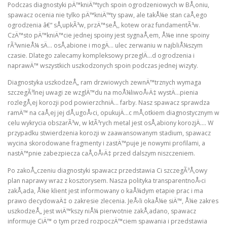
Podczas diagnostyki pÄ™kniÄ™tych spoin ogrodzeniowych w BÅ‚oniu,
spawacz ocenia nie tylko pÄ™kniÄ™ty spaw, ale takÅ¼e stan caÅ‚ego
ogrodzenia â€“ sÅ‚upkÃ³w, przÄ™seÅ‚, kotew oraz fundamentÃ³w.
CzÄ™sto pÄ™kniÄ™cie jednej spoiny jest sygnaÅ‚em, Å¼e inne spoiny
rÃ³wnieÅ¼ sÄ… osÅ‚abione i mogÄ… ulec zerwaniu w najbliÅ¼szym
czasie. Dlatego zalecamy kompleksowy przeglÄ…d ogrodzenia i
naprawÄ™ wszystkich uszkodzonych spoin podczas jednej wizyty.
Diagnostyka uszkodzeÅ„ ram drzwiowych zewnÄ™trznych wymaga
szczegÃ³lnej uwagi ze wzglÄ™du na moÅ¼liwoÅ›Ä‡ wystÄ…pienia
rozlegÅ‚ej korozji pod powierzchniÄ… farby. Nasz spawacz sprawdza
ramÄ™ na caÅ‚ej jej dÅ‚ugoÅ›ci, opukujÄ…c mÅ‚otkiem diagnostycznym w
celu wykrycia obszarÃ³w, w ktÃ³rych metal jest osÅ‚abiony korozjÄ…. W
przypadku stwierdzenia korozji w zaawansowanym stadium, spawacz
wycina skorodowane fragmenty i zastÄ™puje je nowymi profilami, a
nastÄ™pnie zabezpiecza caÅ‚oÅ›Ä‡ przed dalszym niszczeniem.
Po zakoÅ„czeniu diagnostyki spawacz przedstawia Ci szczegÃ³Å‚owy
plan naprawy wraz z kosztorysem. Nasza polityka transparentnoÅ›ci
zakÅ‚ada, Å¼e klient jest informowany o kaÅ¼dym etapie prac i ma
prawo decydowaÄ‡ o zakresie zlecenia. JeÅ›li okaÅ¼e siÄ™, Å¼e zakres
uszkodzeÅ„ jest wiÄ™kszy niÅ¼ pierwotnie zakÅ‚adano, spawacz
informuje CiÄ™ o tym przed rozpoczÄ™ciem spawania i przedstawia