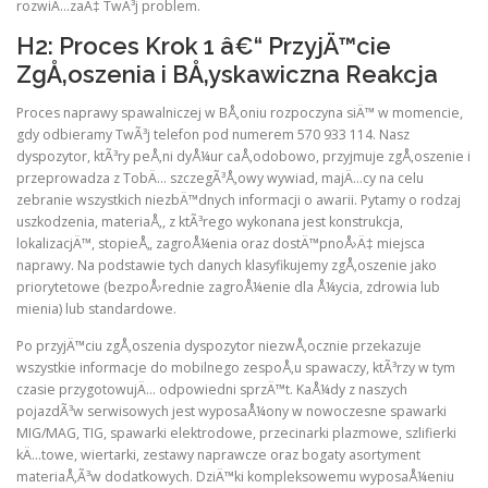
rozwiÄ…zaÄ‡ TwÃ³j problem.
H2: Proces Krok 1 â€“ PrzyjÄ™cie
ZgÅ‚oszenia i BÅ‚yskawiczna Reakcja
Proces naprawy spawalniczej w BÅ‚oniu rozpoczyna siÄ™ w momencie,
gdy odbieramy TwÃ³j telefon pod numerem 570 933 114. Nasz
dyspozytor, ktÃ³ry peÅ‚ni dyÅ¼ur caÅ‚odobowo, przyjmuje zgÅ‚oszenie i
przeprowadza z TobÄ… szczegÃ³Å‚owy wywiad, majÄ…cy na celu
zebranie wszystkich niezbÄ™dnych informacji o awarii. Pytamy o rodzaj
uszkodzenia, materiaÅ‚, z ktÃ³rego wykonana jest konstrukcja,
lokalizacjÄ™, stopieÅ„ zagroÅ¼enia oraz dostÄ™pnoÅ›Ä‡ miejsca
naprawy. Na podstawie tych danych klasyfikujemy zgÅ‚oszenie jako
priorytetowe (bezpoÅ›rednie zagroÅ¼enie dla Å¼ycia, zdrowia lub
mienia) lub standardowe.
Po przyjÄ™ciu zgÅ‚oszenia dyspozytor niezwÅ‚ocznie przekazuje
wszystkie informacje do mobilnego zespoÅ‚u spawaczy, ktÃ³rzy w tym
czasie przygotowujÄ… odpowiedni sprzÄ™t. KaÅ¼dy z naszych
pojazdÃ³w serwisowych jest wyposaÅ¼ony w nowoczesne spawarki
MIG/MAG, TIG, spawarki elektrodowe, przecinarki plazmowe, szlifierki
kÄ…towe, wiertarki, zestawy naprawcze oraz bogaty asortyment
materiaÅ‚Ã³w dodatkowych. DziÄ™ki kompleksowemu wyposaÅ¼eniu