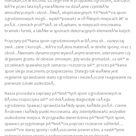
mieszkaÅ„cÃ³w BÅ‚onia, szczegÃ³lnie w przypadku ogrodzeÅ„ starszych,
ktÃ³re przez lata byÅ‚y naraÅ¼one na dziaÅ‚anie czynnikÃ³w
atmosferycznych i obciÄ…Å¼eÅ„ eksploatacyjnych. PÄ™kniÄ™cia spoin
ogrodzeniowych mogÄ… wystÄ™powaÄ‡ w rÃ³Å¼nych miejscach â€“ w
poÅ‚Ä…czeniach przÄ™seÅ‚ ze sÅ‚upkami, w miejscach mocowania
bramek i furtek, a takÅ¼e w spoinach dekoracyjnych elementÃ³w kutych.
Przyczyny pÄ™kania spoin ogrodzeniowych w BÅ‚oniu sÄ… zazwyczaj
zwiÄ…zane z korozjÄ…, ktÃ³ra osÅ‚abia materiaÅ‚ w strefie spoiny, oraz z
obciÄ…Å¼eniami dynamicznymi wywoÅ‚anymi wiatrem, uderzeniami czy
drganiami gruntu. W okresie zimowym, gdy woda gromadzÄ…ca siÄ™ w
szczelinach spawalniczych zamarza i rozszerza siÄ™, proces pÄ™kania
spoin ulega znacznemu przyspieszeniu. Dlatego tak waÅ¼ne jest
regularne sprawdzanie stanu ogrodzenia i niezwÅ‚oczne reagowanie na
pierwsze oznaki uszkodzeÅ„.
Nasza procedura naprawy pÄ™kniÄ™tych spoin ogrodzeniowych w
BÅ‚oniu rozpoczyna siÄ™ od dokÅ‚adnej diagnostyki caÅ‚ego
ogrodzenia. Spawacz sprawdza kaÅ¼dy spaw, kaÅ¼de poÅ‚Ä…czenie
Å›rubowe i kaÅ¼dy punkt mocowania, aby zidentyfikowaÄ‡ wszystkie
uszkodzone miejsca. W przypadku stwierdzenia pÄ™kniÄ™tych spoin,
spawacz przygotowuje pÄ™kniÄ™cia poprzez rozwarcie szlifierkÄ…,
usuniÄ™cie starej spoiny i odtÅ‚uszczenie powierzchni, a nastÄ™pnie
wykonuje nowe spoiny z zachowaniem norm spawalniczych.