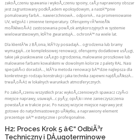
zakoÅ„czeniu spawania i wykoÅ„czeniu spoiny, caÅ‚y naprawiony obszar
jest zagruntowany podkÅ‚adem epoksydowym, a nastÄ™pnie
pomalowany farbÄ… nawierzchniowÄ… odpornÄ… na promieniowanie
UV, wilgoÄ‡ i zmienne temperatury. Oferujemy rÃ³wnieÅ¼
moÅ¼liwoÅ›Ä‡ zastosowania powÅ‚ok antykorozyjnych w systemie
wielowarstwowym, ktÃ³re gwarantujÄ… ochronÄ™ na wiele lat.
Dla klientÃ³w z BÅ‚onia, ktÃ³rzy posiadajÄ… ogrodzenia lub bramy
wymagajÄ…ce kompleksowej renowacji, oferujemy dodatkowe usÅ‚ugi,
takie jak piaskowanie caÅ‚ego ogrodzenia, malowanie proszkowe lub
malowanie farbami kowalskimi w dowolnym kolorze z palety RAL. Nasi
specjaliÅ›ci doradzÄ…, ktÃ³ra metoda renowacji bÄ™dzie najlepsza dla
konkretnego rodzaju konstrukcji i jaka technika zapewni najdÅ‚uÅ¼szÄ…
trwaÅ‚oÅ›Ä‡ w lokalnych warunkach atmosferycznych.
Po zakoÅ„czeniu wszystkich prac wykoÅ„czeniowych spawacz czyÅ›ci
miejsce naprawy, usuwajÄ…c pyÅ‚y, opiÅ‚ki i inne zanieczyszczenia
powstaÅ‚e w trakcie prac. Po naszej wizycie miejsce naprawy jest
gotowe do natychmiastowego uÅ¼ytku, a naprawiony element
prezentuje siÄ™ estetycznie i profesjonalnie.
H2: Proces Krok 5 â€“ OdbiÃ³r
Techniczny i DÅ‚ugoterminowe