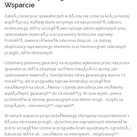
Wsparcie
ZakoÅ„czenie prac spawalniczych w BÅ‚oniu nie oznacza koÅ„ca naszej
wspÃ³Å‚pracy. KaÅ¼dy klient otrzymuje od nas protokÃ³Å‚ odbioru
technicznego, ktÃ³ry szczegÃ³Å‚owo opisuje zakres wykonanych prac,
zastosowane materiaÅ‚y oraz parametry techniczne naprawy.
ProtokÃ³Å‚ zawiera rÃ³wnieÅ¼ zalecenia dotyczÄ…ce dalszej
eksploatacji naprawionego elementu oraz harmonogram zalecanych
przeglÄ…dÃ³w okresowych.
Udzielamy pisemnej gwarancji na wszystkie wykonane przez nas prace
spawalnicze, ktÃ³ra obejmuje zarÃ³wno trwaÅ‚oÅ›Ä‡ spoiny, jak i
zastosowane materiaÅ‚y. Standardowy okres gwarancyjny wynosi 12
miesiÄ™cy, ale w przypadku napraw konstrukcji szczegÃ³lnie
naraÅ¼onych na obciÄ…Å¼enia i czynniki atmosferyczne moÅ¼emy
wydÅ‚uÅ¼yÄ‡ gwarancjÄ™ do 24 miesiÄ™cy. W razie wystÄ…pienia
problemÃ³w w okresie gwarancyjnym nasi klienci mogÄ… liczyÄ‡ na
bezpÅ‚atnÄ… interwencjÄ™ i naprawÄ™.
W ramach wsparcia posprzedaÅ¼owego oferujemy naszym klientom z
BÅ‚onia okresowe przeglÄ…dy techniczne naprawionych elementÃ³w.
Jest to szczegÃ³lnie istotne w przypadku bram wjazdowych, ogrodzeÅ„ i
balustrad, ktÃ³re sÄ… naraÅ¼one na intensywnÄ… eksploatacjÄ™.