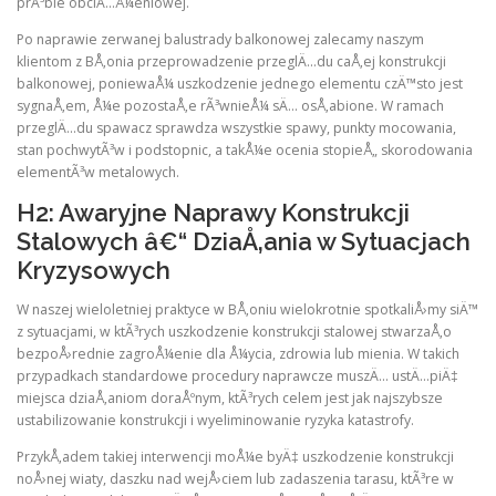
prÃ³bie obciÄ…Å¼eniowej.
Po naprawie zerwanej balustrady balkonowej zalecamy naszym
klientom z BÅ‚onia przeprowadzenie przeglÄ…du caÅ‚ej konstrukcji
balkonowej, poniewaÅ¼ uszkodzenie jednego elementu czÄ™sto jest
sygnaÅ‚em, Å¼e pozostaÅ‚e rÃ³wnieÅ¼ sÄ… osÅ‚abione. W ramach
przeglÄ…du spawacz sprawdza wszystkie spawy, punkty mocowania,
stan pochwytÃ³w i podstopnic, a takÅ¼e ocenia stopieÅ„ skorodowania
elementÃ³w metalowych.
H2: Awaryjne Naprawy Konstrukcji
Stalowych â€“ DziaÅ‚ania w Sytuacjach
Kryzysowych
W naszej wieloletniej praktyce w BÅ‚oniu wielokrotnie spotkaliÅ›my siÄ™
z sytuacjami, w ktÃ³rych uszkodzenie konstrukcji stalowej stwarzaÅ‚o
bezpoÅ›rednie zagroÅ¼enie dla Å¼ycia, zdrowia lub mienia. W takich
przypadkach standardowe procedury naprawcze muszÄ… ustÄ…piÄ‡
miejsca dziaÅ‚aniom doraÅºnym, ktÃ³rych celem jest jak najszybsze
ustabilizowanie konstrukcji i wyeliminowanie ryzyka katastrofy.
PrzykÅ‚adem takiej interwencji moÅ¼e byÄ‡ uszkodzenie konstrukcji
noÅ›nej wiaty, daszku nad wejÅ›ciem lub zadaszenia tarasu, ktÃ³re w