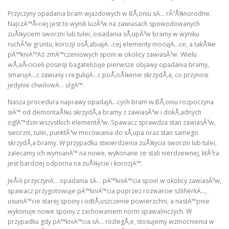
Przyczyny opadania bram wjazdowych w BÅ‚oniu sÄ… rÃ³Å¼norodne.
NajczÄ™Å›ciej jest to wynik luzÃ³w na zawiasach spowodowanych
zuÅ¼yciem sworzni lub tulei, osiadania sÅ‚upÃ³w bramy w wyniku
ruchÃ³w gruntu, korozji osÅ‚abiajÄ…cej elementy mocujÄ…ce, a takÅ¼e
pÄ™kniÄ™Ä‡ zmÄ™czeniowych spoin w okolicy zawiasÃ³w. Wielu
wÅ‚aÅ›cicieli posesji bagatelizuje pierwsze objawy opadania bramy,
smarujÄ…c zawiasy i regulujÄ…c poÅ‚oÅ¼enie skrzydÅ‚a, co przynosi
jedynie chwilowÄ… ulgÄ™.
Nasza procedura naprawy opadajÄ…cych bram w BÅ‚oniu rozpoczyna
siÄ™ od demontaÅ¼u skrzydÅ‚a bramy z zawiasÃ³w i dokÅ‚adnych
oglÄ™dzin wszystkich elementÃ³w. Spawacz sprawdza stan zawiasÃ³w,
sworzni, tulei, punktÃ³w mocowania do sÅ‚upa oraz stan samego
skrzydÅ‚a bramy. W przypadku stwierdzenia zuÅ¼ycia sworzni lub tulei,
zalecamy ich wymianÄ™ na nowe, wykonane ze stali nierdzewnej, ktÃ³ra
jest bardziej odporna na zuÅ¼ycie i korozjÄ™.
JeÅ›li przyczynÄ… opadania sÄ… pÄ™kniÄ™cia spoin w okolicy zawiasÃ³w,
spawacz przygotowuje pÄ™kniÄ™cia poprzez rozwarcie szlifierkÄ…,
usuniÄ™cie starej spoiny i odtÅ‚uszczenie powierzchni, a nastÄ™pnie
wykonuje nowe spoiny z zachowaniem norm spawalniczych. W
przypadku gdy pÄ™kniÄ™cia sÄ… rozlegÅ‚e, stosujemy wzmocnienia w