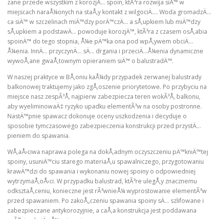
zane przede wszystkim z korozjÄ… spoin, ktÃ³ra rozwija siÄ™ w
miejscach naraÅ¼onych na staÅ‚y kontakt z wilgociÄ…. Woda gromadzÄ…
ca siÄ™ w szczelinach miÄ™dzy porÄ™czÄ… a sÅ‚upkiem lub miÄ™dzy
sÅ‚upkiem a podstawÄ… powoduje korozjÄ™, ktÃ³ra z czasem osÅ‚abia
spoinÄ™ do tego stopnia, Å¼e pÄ™ka ona pod wpÅ‚ywem obciÄ…
Å¼enia. InnÄ… przyczynÄ… sÄ… drgania i przeciÄ…Å¼enia dynamiczne
wywoÅ‚ane gwaÅ‚townym opieraniem siÄ™ o balustradÄ™.
W naszej praktyce w BÅ‚oniu kaÅ¼dy przypadek zerwanej balustrady
balkonowej traktujemy jako zgÅ‚oszenie priorytetowe. Po przybyciu na
miejsce nasz zespÃ³Å‚ najpierw zabezpiecza teren wokÃ³Å‚ balkonu,
aby wyeliminowaÄ‡ ryzyko upadku elementÃ³w na osoby postronne.
NastÄ™pnie spawacz dokonuje oceny uszkodzenia i decyduje o
sposobie tymczasowego zabezpieczenia konstrukcji przed przystÄ…
pieniem do spawania.
WÅ‚aÅ›ciwa naprawa polega na dokÅ‚adnym oczyszczeniu pÄ™kniÄ™tej
spoiny, usuniÄ™ciu starego materiaÅ‚u spawalniczego, przygotowaniu
krawÄ™dzi do spawania i wykonaniu nowej spoiny o odpowiedniej
wytrzymaÅ‚oÅ›ci. W przypadku balustrad, ktÃ³re ulegÅ‚y znacznemu
odksztaÅ‚ceniu, konieczne jest rÃ³wnieÅ¼ wyprostowanie elementÃ³w
przed spawaniem. Po zakoÅ„czeniu spawania spoiny sÄ… szlifowane i
zabezpieczane antykorozyjnie, a caÅ‚a konstrukcja jest poddawana