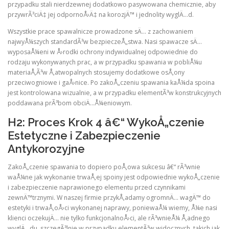
przypadku stali nierdzewnej dodatkowo pasywowana chemicznie, aby
przywrÃ³ciÄ‡ jej odpornoÅ›Ä‡ na korozjÄ™ i jednolity wyglÄ…d.
Wszystkie prace spawalnicze prowadzone sÄ… z zachowaniem
najwyÅ¼szych standardÃ³w bezpieczeÅ„stwa. Nasi spawacze sÄ…
wyposaÅ¼eni w Å›rodki ochrony indywidualnej odpowiednie do
rodzaju wykonywanych prac, a w przypadku spawania w pobliÅ¼u
materiaÅ‚Ã³w Å‚atwopalnych stosujemy dodatkowe osÅ‚ony
przeciwogniowe i gaÅ›nice. Po zakoÅ„czeniu spawania kaÅ¼da spoina
jest kontrolowana wizualnie, a w przypadku elementÃ³w konstrukcyjnych
poddawana prÃ³bom obciÄ…Å¼eniowym.
H2: Proces Krok 4 â€“ WykoÅ„czenie
Estetyczne i Zabezpieczenie
Antykorozyjne
ZakoÅ„czenie spawania to dopiero poÅ‚owa sukcesu â€“ rÃ³wnie
waÅ¼ne jak wykonanie trwaÅ‚ej spoiny jest odpowiednie wykoÅ„czenie
i zabezpieczenie naprawionego elementu przed czynnikami
zewnÄ™trznymi. W naszej firmie przykÅ‚adamy ogromnÄ… wagÄ™ do
estetyki i trwaÅ‚oÅ›ci wykonanej naprawy, poniewaÅ¼ wiemy, Å¼e nasi
klienci oczekujÄ… nie tylko funkcjonalnoÅ›ci, ale rÃ³wnieÅ¼ Å‚adnego
wyglÄ…du, szczegÃ³lnie w przypadku elementÃ³w widocznych, takich jak