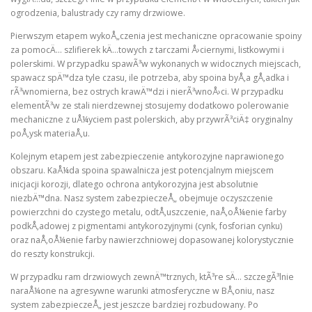
ogrodzenia, balustrady czy ramy drzwiowe.
Pierwszym etapem wykoÅ„czenia jest mechaniczne opracowanie spoiny
za pomocÄ… szlifierek kÄ…towych z tarczami Å›ciernymi, listkowymi i
polerskimi. W przypadku spawÃ³w wykonanych w widocznych miejscach,
spawacz spÄ™dza tyle czasu, ile potrzeba, aby spoina byÅ‚a gÅ‚adka i
rÃ³wnomierna, bez ostrych krawÄ™dzi i nierÃ³wnoÅ›ci. W przypadku
elementÃ³w ze stali nierdzewnej stosujemy dodatkowo polerowanie
mechaniczne z uÅ¼yciem past polerskich, aby przywrÃ³ciÄ‡ oryginalny
poÅ‚ysk materiaÅ‚u.
Kolejnym etapem jest zabezpieczenie antykorozyjne naprawionego
obszaru. KaÅ¼da spoina spawalnicza jest potencjalnym miejscem
inicjacji korozji, dlatego ochrona antykorozyjna jest absolutnie
niezbÄ™dna. Nasz system zabezpieczeÅ„ obejmuje oczyszczenie
powierzchni do czystego metalu, odtÅ‚uszczenie, naÅ‚oÅ¼enie farby
podkÅ‚adowej z pigmentami antykorozyjnymi (cynk, fosforian cynku)
oraz naÅ‚oÅ¼enie farby nawierzchniowej dopasowanej kolorystycznie
do reszty konstrukcji.
W przypadku ram drzwiowych zewnÄ™trznych, ktÃ³re sÄ… szczegÃ³lnie
naraÅ¼one na agresywne warunki atmosferyczne w BÅ‚oniu, nasz
system zabezpieczeÅ„ jest jeszcze bardziej rozbudowany. Po