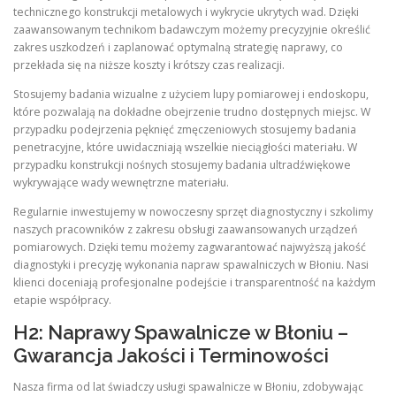
technicznego konstrukcji metalowych i wykrycie ukrytych wad. Dzięki
zaawansowanym technikom badawczym możemy precyzyjnie określić
zakres uszkodzeń i zaplanować optymalną strategię naprawy, co
przekłada się na niższe koszty i krótszy czas realizacji.
Stosujemy badania wizualne z użyciem lupy pomiarowej i endoskopu,
które pozwalają na dokładne obejrzenie trudno dostępnych miejsc. W
przypadku podejrzenia pęknięć zmęczeniowych stosujemy badania
penetracyjne, które uwidaczniają wszelkie nieciągłości materiału. W
przypadku konstrukcji nośnych stosujemy badania ultradźwiękowe
wykrywające wady wewnętrzne materiału.
Regularnie inwestujemy w nowoczesny sprzęt diagnostyczny i szkolimy
naszych pracowników z zakresu obsługi zaawansowanych urządzeń
pomiarowych. Dzięki temu możemy zagwarantować najwyższą jakość
diagnostyki i precyzję wykonania napraw spawalniczych w Błoniu. Nasi
klienci doceniają profesjonalne podejście i transparentność na każdym
etapie współpracy.
H2: Naprawy Spawalnicze w Błoniu –
Gwarancja Jakości i Terminowości
Nasza firma od lat świadczy usługi spawalnicze w Błoniu, zdobywając