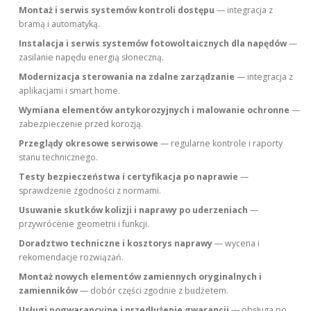
Montaż i serwis systemów kontroli dostępu
— integracja z
bramą i automatyką.
Instalacja i serwis systemów fotowoltaicznych dla napędów
—
zasilanie napędu energią słoneczną.
Modernizacja sterowania na zdalne zarządzanie
— integracja z
aplikacjami i smart home.
Wymiana elementów antykorozyjnych i malowanie ochronne
—
zabezpieczenie przed korozją.
Przeglądy okresowe serwisowe
— regularne kontrole i raporty
stanu technicznego.
Testy bezpieczeństwa i certyfikacja po naprawie
—
sprawdzenie zgodności z normami.
Usuwanie skutków kolizji i naprawy po uderzeniach
—
przywrócenie geometrii i funkcji.
Doradztwo techniczne i kosztorys naprawy
— wycena i
rekomendacje rozwiązań.
Montaż nowych elementów zamiennych oryginalnych i
zamienników
— dobór części zgodnie z budżetem.
Usługi pogwarancyjne i przedłużenie gwarancji
— obsługa po