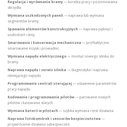
Regulacja i wyrównanie bramy
— korekta pracy i poziomowania
skrzydła.
Wymiana uszkodzonych paneli
— naprawa lub wymiana
segmentów bramy.
Spawanie elementów konstrukcyjnych
— naprawa pęknięć i
uszkodzeń ramy.
Smarowanie i konserwacja mechaniczna
— profilaktyczne
smarowanie łożysk i prowadnic.
Wymiana napędu elektrycznego
— montaż nowego silnika do
bramy.
Naprawa napędu i serwis silnika
— diagnostyka i naprawa
istniejącego napędu.
Programowanie centrali sterującej
— ustawienie parametrów
pracy napędu.
Kodowanie i programowanie pilotów
— parowanie nowych
pilotów i kasowanie starych.
Wymiana baterii w pilotach
— szybka wymiana i test działania.
Naprawa fotokomórek i sensorów bezpieczeństwa
—
przywrócenie działania zabezpieczeń.