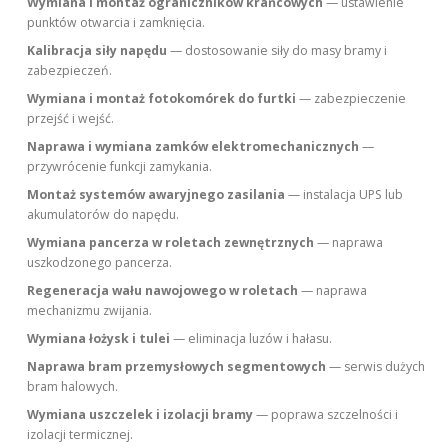
Wymiana i montaż ograniczników krańcowych
— ustawienie
punktów otwarcia i zamknięcia.
Kalibracja siły napędu
— dostosowanie siły do masy bramy i
zabezpieczeń.
Wymiana i montaż fotokomórek do furtki
— zabezpieczenie
przejść i wejść.
Naprawa i wymiana zamków elektromechanicznych
—
przywrócenie funkcji zamykania.
Montaż systemów awaryjnego zasilania
— instalacja UPS lub
akumulatorów do napędu.
Wymiana pancerza w roletach zewnętrznych
— naprawa
uszkodzonego pancerza.
Regeneracja wału nawojowego w roletach
— naprawa
mechanizmu zwijania.
Wymiana łożysk i tulei
— eliminacja luzów i hałasu.
Naprawa bram przemysłowych segmentowych
— serwis dużych
bram halowych.
Wymiana uszczelek i izolacji bramy
— poprawa szczelności i
izolacji termicznej.