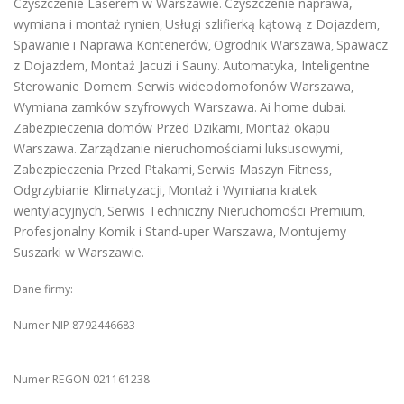
Czyszczenie Laserem w Warszawie
Czyszczenie naprawa,
.
wymiana i montaż rynien
Usługi szlifierką kątową z Dojazdem
,
,
Spawanie i Naprawa Kontenerów
Ogrodnik Warszawa
Spawacz
,
,
z Dojazdem
Montaż Jacuzi i Sauny
Automatyka, Inteligentne
,
.
Sterowanie Domem
Serwis wideodomofonów Warszawa
.
,
Wymiana zamków szyfrowych Warszawa
Ai home dubai
.
.
Zabezpieczenia domów Przed Dzikami
Montaż okapu
,
Warszawa
Zarządzanie nieruchomościami luksusowymi
.
,
Zabezpieczenia Przed Ptakami
Serwis Maszyn Fitness
,
,
Odgrzybianie Klimatyzacji
Montaż i Wymiana kratek
,
wentylacyjnych
Serwis Techniczny Nieruchomości Premium
,
,
Profesjonalny Komik i Stand-uper Warszawa
Montujemy
,
Suszarki w Warszawie
.
Dane firmy:
Numer NIP 8792446683
Numer REGON 021161238