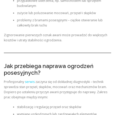
przypadkowe uderzenia, np. samochodem lub sprzętem
budowlanym
zużycie lub poluzowanie mocowań, przęseł i słupków
problemy z bramami posesyjnymi – ciężkie otwieranie lub
całkowity brak ruchu
Zignorowanie pierwszych oznak awarii może prowadzić do większych
kosztów i utraty stabilności ogrodzenia.
Jak przebiega naprawa ogrodzeń
posesyjnych?
Profesjonalny
serwis
zaczyna się od dokładnej diagnostyki – technik
sprawdza stan przęseł, słupków, mocowań oraz mechanizmów bram.
Dopiero po ustaleniu przyczyn awarii przystępuje do naprawy. Zakres
prac obejmuje między innymi:
stabilizację i regulację przęseł oraz słupków
wymianę uszkodzonych lub zardzewiałych elementów