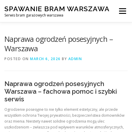
Skip
SPAWANIE BRAM WARSZAWA
to
Menu
content
Serwis bram garażowych warszawa
SPAWANIE BRAM GARAŻOWYCH I OGRODZEŃ WARSZAWA
Naprawa ogrodzeń posesyjnych –
Warszawa
AWARYJNE OTWIERANIE BRAM
BLOG
KONTAKT
POSTED ON
MARCH 6, 2026
BY
ADMIN
Naprawa ogrodzeń posesyjnych
Warszawa – fachowa pomoc i szybki
serwis
Ogrodzenie posesyjne to nie tylko element estetyczny, ale przede
wszystkim ochrona Twojej prywatności, bezpieczeństwa domowników
oraz mienia. Niestety nawet solidne ogrodzenia mogą ulec
uszkodzeniom – zwłaszcza pod wpływem warunków atmosferycznych,