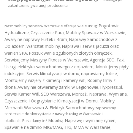
zakończeniu gwarancji producenta.
Pogotowie
Nasz mobilny serwis w Warszawie oferuje wiele usług:
Hydrauliczne
Czyszczenie Parą
Mobilny Spawacz w Warszawie
,
,
,
Awaryjne naprawy Furtek i Bram
Naprawy Samochodów z
,
Dojazdem
Warsztat mobilny
Naprawa i serwis jacuzzi oraz
,
,
wanien SPA
Poszukiwanie zgubionych złotych obrączek
,
,
Serwisujemy Maszyny Fitness w Warszawie
Agencja SEO
Taxi
,
,
,
Usługi elektryka samochodowego z dojazdem
,
Montujemy płyty
indukcyjne
Serwis klimatyzacji w domu
naprawiamy fotele
,
,
,
Montujemy wizjery z kamerą i kamery wifi
Robimy filmy z
,
drona
Awaryjnie otwieramy zamki w Legionowie
Flyxpress.pl
,
,
,
Serwis Kamer Wifi
SEO Warszawa
Montaż, Naprawa, Wymiana,
,
,
Czyszczenie i Odgrzybianie Klimatyzacji w Domu
Mobilny
,
Mechanik Warszawa & Elektryk Samochodowy
zapraszamy
serdecznie do skorzystania z naszych usług w Warszawie i
Mobilną Naprawę i wymianę rynien
okolicach. Posiadamy też
,
Spawanie na zimno MIG/MAG, TIG, MMA w Warszawie
,