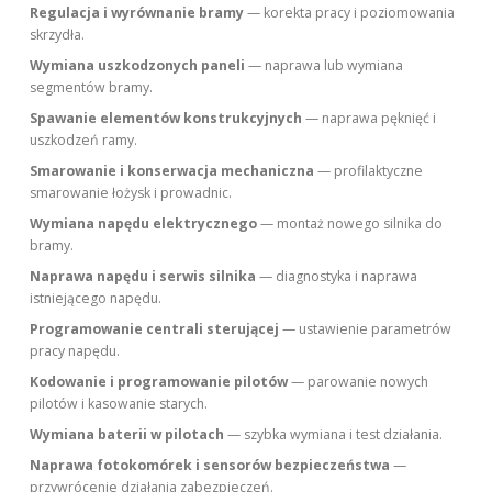
Regulacja i wyrównanie bramy
— korekta pracy i poziomowania
skrzydła.
Wymiana uszkodzonych paneli
— naprawa lub wymiana
segmentów bramy.
Spawanie elementów konstrukcyjnych
— naprawa pęknięć i
uszkodzeń ramy.
Smarowanie i konserwacja mechaniczna
— profilaktyczne
smarowanie łożysk i prowadnic.
Wymiana napędu elektrycznego
— montaż nowego silnika do
bramy.
Naprawa napędu i serwis silnika
— diagnostyka i naprawa
istniejącego napędu.
Programowanie centrali sterującej
— ustawienie parametrów
pracy napędu.
Kodowanie i programowanie pilotów
— parowanie nowych
pilotów i kasowanie starych.
Wymiana baterii w pilotach
— szybka wymiana i test działania.
Naprawa fotokomórek i sensorów bezpieczeństwa
—
przywrócenie działania zabezpieczeń.