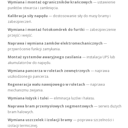
Wymiana i montaż ograniczników krańcowych
— ustawienie
punktów otwarcia i zamknięcia.
Kalibracja siły napędu
— dostosowanie siły do masy bramy i
zabezpieczeń.
Wymiana i montaż fotokomórek do furtki
— zabezpieczenie
przejść i wejść.
Naprawa i wymiana zamków elektromechanicznych
—
przywrócenie funkcji zamykania.
Montaż systemów awaryjnego zasilania
— instalacja UPS lub
akumulatorów do napędu.
Wymiana pancerza w roletach zewnętrznych
— naprawa
uszkodzonego pancerza.
Regeneracja wału nawojowego w roletach
— naprawa
mechanizmu zwijania.
Wymiana łożysk i tulei
— eliminacja luzów i hałasu.
Naprawa bram przemysłowych segmentowych
— serwis dużych
bram halowych.
Wymiana uszczelek i izolacji bramy
— poprawa szczelności i
izolacji termicznej.