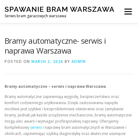
Skip
SPAWANIE BRAM WARSZAWA
to
Menu
content
Serwis bram garażowych warszawa
SPAWANIE BRAM GARAŻOWYCH I OGRODZEŃ WARSZAWA
Bramy automatyczne- serwis i
naprawa Warszawa
AWARYJNE OTWIERANIE BRAM
BLOG
KONTAKT
POSTED ON
MARCH 2, 2026
BY
ADMIN
Bramy automatyczne – serwis i naprawa Warszawa
Bramy automatyczne zapewniają wygodę, bezpieczeństwo oraz
komfort codziennego użytkowania. Dzięki zastosowaniu napędu
możliwe jest szybkie i bezproblemowe otwieranie oraz zamykanie
bramy. Jednak jak każde urządzenie mechaniczne, bramy automatyczne
mogą ulec awarii i wymagać profesjonalnej naprawy. Oferujemy
kompleksowy
serwis
i naprawę bram automatycznych w Warszawie i
okolicach, zapewniając szybką diagnostykę oraz skuteczne usunięcie