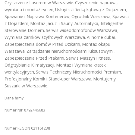
Czyszczenie Laserem w Warszawie
Czyszczenie naprawa,
.
wymiana i montaż rynien
Usługi szlifierką kątową z Dojazdem
,
,
Spawanie i Naprawa Kontenerów
Ogrodnik Warszawa
Spawacz
,
,
z Dojazdem
Montaż Jacuzi i Sauny
Automatyka, Inteligentne
,
.
Sterowanie Domem
Serwis wideodomofonów Warszawa
.
,
Wymiana zamków szyfrowych Warszawa
Ai home dubai
.
.
Zabezpieczenia domów Przed Dzikami
Montaż okapu
,
Warszawa
Zarządzanie nieruchomościami luksusowymi
.
,
Zabezpieczenia Przed Ptakami
Serwis Maszyn Fitness
,
,
Odgrzybianie Klimatyzacji
Montaż i Wymiana kratek
,
wentylacyjnych
Serwis Techniczny Nieruchomości Premium
,
,
Profesjonalny Komik i Stand-uper Warszawa
Montujemy
,
Suszarki w Warszawie
.
Dane firmy:
Numer NIP 8792446683
Numer REGON 021161238