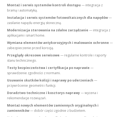
Montaż i serwis systemów kontroli dostępu
— integracja z
bramą i automatyką.
Instalacja i serwis systemów fotowoltaicznych dla napędów
—
zasilanie napędu energią słoneczną.
Modernizacja sterowania na zdalne zarządzanie
— integracja z
aplikacjami i smart home.
Wymiana elementów antykorozyjnych i malowanie ochronne
—
zabezpieczenie przed korozją.
Przeglądy okresowe serwisowe
— regularne kontrole i raporty
stanu technicznego.
Testy bezpieczeństwa i certyfikacja po naprawie
—
sprawdzenie zgodności z normami.
Usuwanie skutków kolizji i naprawy po uderzeniach
—
przywrócenie geometrii i funkcji.
Doradztwo techniczne i kosztorys naprawy
— wycena i
rekomendacje rozwiązań.
Montaż nowych elementów zamiennych oryginalnych i
zamienników
— dobór części zgodnie z budżetem.