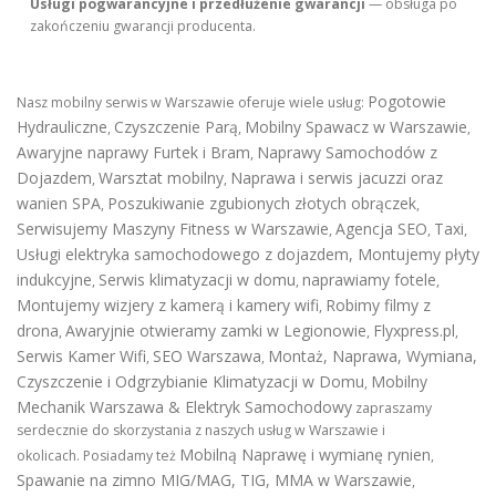
Usługi pogwarancyjne i przedłużenie gwarancji
— obsługa po
zakończeniu gwarancji producenta.
Pogotowie
Nasz mobilny serwis w Warszawie oferuje wiele usług:
Hydrauliczne
Czyszczenie Parą
Mobilny Spawacz w Warszawie
,
,
,
Awaryjne naprawy Furtek i Bram
Naprawy Samochodów z
,
Dojazdem
Warsztat mobilny
Naprawa i serwis jacuzzi oraz
,
,
wanien SPA
Poszukiwanie zgubionych złotych obrączek
,
,
Serwisujemy Maszyny Fitness w Warszawie
Agencja SEO
Taxi
,
,
,
Usługi elektryka samochodowego z dojazdem
,
Montujemy płyty
indukcyjne
Serwis klimatyzacji w domu
naprawiamy fotele
,
,
,
Montujemy wizjery z kamerą i kamery wifi
Robimy filmy z
,
drona
Awaryjnie otwieramy zamki w Legionowie
Flyxpress.pl
,
,
,
Serwis Kamer Wifi
SEO Warszawa
Montaż, Naprawa, Wymiana,
,
,
Czyszczenie i Odgrzybianie Klimatyzacji w Domu
Mobilny
,
Mechanik Warszawa & Elektryk Samochodowy
zapraszamy
serdecznie do skorzystania z naszych usług w Warszawie i
Mobilną Naprawę i wymianę rynien
okolicach. Posiadamy też
,
Spawanie na zimno MIG/MAG, TIG, MMA w Warszawie
,