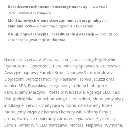
Doradztwo techniczne i kosztorys naprawy
— wycena i
rekomendacje rozwiązań.
Montaż nowych elementów zamiennych oryginalnych i
zamienników
— dobór części zgodnie z budżetem.
Usługi pogwarancyjne i przedłużenie gwarancji
— obsługa po
zakończeniu gwarancji producenta.
Pogotowie
Nasz mobilny serwis w Warszawie oferuje wiele usług:
Hydrauliczne
Czyszczenie Parą
Mobilny Spawacz w Warszawie
,
,
,
Awaryjne naprawy Furtek i Bram
Naprawy Samochodów z
,
Dojazdem
Warsztat mobilny
Naprawa i serwis jacuzzi oraz
,
,
wanien SPA
Poszukiwanie zgubionych złotych obrączek
,
,
Serwisujemy Maszyny Fitness w Warszawie
Agencja SEO
Taxi
,
,
,
Usługi elektryka samochodowego z dojazdem
,
Montujemy płyty
indukcyjne
Serwis klimatyzacji w domu
naprawiamy fotele
,
,
,
Montujemy wizjery z kamerą i kamery wifi
Robimy filmy z
,
drona
Awaryjnie otwieramy zamki w Legionowie
Flyxpress.pl
,
,
,
Serwis Kamer Wifi
SEO Warszawa
Montaż, Naprawa, Wymiana,
,
,