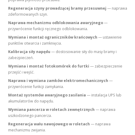
Regeneracja szyny prowadzącej bramy przesuwnej
— naprawa
zdeformowanych szyn.
Naprawa mechanizmu odblokowania awaryjnego
—
przywrócenie funkcji ręcznego odblokowania.
Wymiana i montaż ograniczników krańcowych
— ustawienie
punktów otwarcia i zamknięcia.
Kalibracja siły napędu
— dostosowanie siły do masy bramy i
zabezpieczeń.
Wymiana i montaż fotokomórek do furtki
— zabezpieczenie
przejść i wejść.
Naprawa i wymiana zamków elektromechanicznych
—
przywrócenie funkcji zamykania.
Montaż systemów awaryjnego zasilania
— instalacja UPS lub
akumulatorów do napędu.
Wymiana pancerza w roletach zewnętrznych
— naprawa
uszkodzonego pancerza.
Regeneracja wału nawojowego w roletach
— naprawa
mechanizmu zwijania.