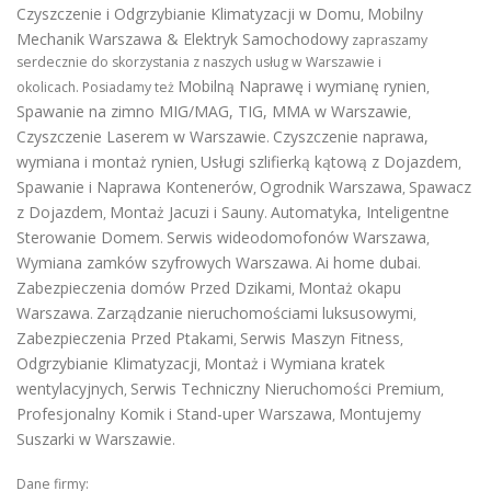
Czyszczenie i Odgrzybianie Klimatyzacji w Domu
Mobilny
,
Mechanik Warszawa & Elektryk Samochodowy
zapraszamy
serdecznie do skorzystania z naszych usług w Warszawie i
Mobilną Naprawę i wymianę rynien
okolicach. Posiadamy też
,
Spawanie na zimno MIG/MAG, TIG, MMA w Warszawie
,
Czyszczenie Laserem w Warszawie
Czyszczenie naprawa,
.
wymiana i montaż rynien
Usługi szlifierką kątową z Dojazdem
,
,
Spawanie i Naprawa Kontenerów
Ogrodnik Warszawa
Spawacz
,
,
z Dojazdem
Montaż Jacuzi i Sauny
Automatyka, Inteligentne
,
.
Sterowanie Domem
Serwis wideodomofonów Warszawa
.
,
Wymiana zamków szyfrowych Warszawa
Ai home dubai
.
.
Zabezpieczenia domów Przed Dzikami
Montaż okapu
,
Warszawa
Zarządzanie nieruchomościami luksusowymi
.
,
Zabezpieczenia Przed Ptakami
Serwis Maszyn Fitness
,
,
Odgrzybianie Klimatyzacji
Montaż i Wymiana kratek
,
wentylacyjnych
Serwis Techniczny Nieruchomości Premium
,
,
Profesjonalny Komik i Stand-uper Warszawa
Montujemy
,
Suszarki w Warszawie
.
Dane firmy: