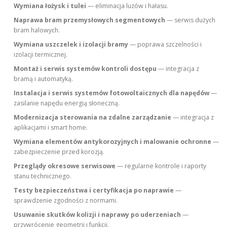
Wymiana łożysk i tulei
— eliminacja luzów i hałasu.
Naprawa bram przemysłowych segmentowych
— serwis dużych
bram halowych.
Wymiana uszczelek i izolacji bramy
— poprawa szczelności i
izolacji termicznej.
Montaż i serwis systemów kontroli dostępu
— integracja z
bramą i automatyką.
Instalacja i serwis systemów fotowoltaicznych dla napędów
—
zasilanie napędu energią słoneczną.
Modernizacja sterowania na zdalne zarządzanie
— integracja z
aplikacjami i smart home.
Wymiana elementów antykorozyjnych i malowanie ochronne
—
zabezpieczenie przed korozją.
Przeglądy okresowe serwisowe
— regularne kontrole i raporty
stanu technicznego.
Testy bezpieczeństwa i certyfikacja po naprawie
—
sprawdzenie zgodności z normami.
Usuwanie skutków kolizji i naprawy po uderzeniach
—
przywrócenie geometrii i funkcji.