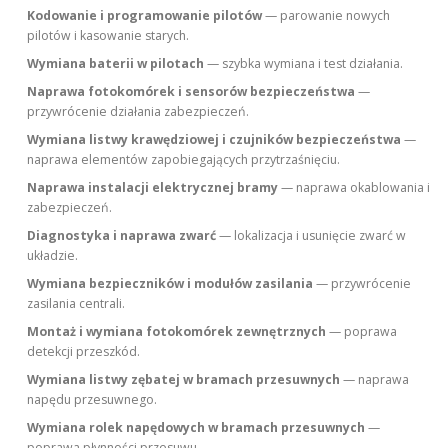
Kodowanie i programowanie pilotów
— parowanie nowych
pilotów i kasowanie starych.
Wymiana baterii w pilotach
— szybka wymiana i test działania.
Naprawa fotokomórek i sensorów bezpieczeństwa
—
przywrócenie działania zabezpieczeń.
Wymiana listwy krawędziowej i czujników bezpieczeństwa
—
naprawa elementów zapobiegających przytrzaśnięciu.
Naprawa instalacji elektrycznej bramy
— naprawa okablowania i
zabezpieczeń.
Diagnostyka i naprawa zwarć
— lokalizacja i usunięcie zwarć w
układzie.
Wymiana bezpieczników i modułów zasilania
— przywrócenie
zasilania centrali.
Montaż i wymiana fotokomórek zewnętrznych
— poprawa
detekcji przeszkód.
Wymiana listwy zębatej w bramach przesuwnych
— naprawa
napędu przesuwnego.
Wymiana rolek napędowych w bramach przesuwnych
—
poprawa płynności przesuwu.