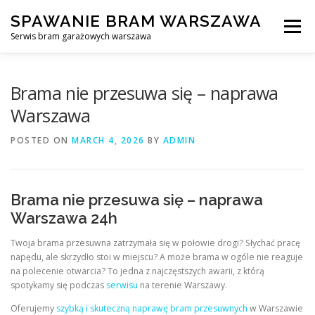
Skip
SPAWANIE BRAM WARSZAWA
to
Menu
content
Serwis bram garażowych warszawa
SPAWANIE BRAM GARAŻOWYCH I OGRODZEŃ WARSZAWA
Brama nie przesuwa się – naprawa
Warszawa
AWARYJNE OTWIERANIE BRAM
BLOG
KONTAKT
POSTED ON
MARCH 4, 2026
BY
ADMIN
Brama nie przesuwa się – naprawa
Warszawa 24h
Twoja brama przesuwna zatrzymała się w połowie drogi? Słychać pracę
napędu, ale skrzydło stoi w miejscu? A może brama w ogóle nie reaguje
na polecenie otwarcia? To jedna z najczęstszych awarii, z którą
spotykamy się podczas
serwisu
na terenie Warszawy.
Oferujemy
szybką i skuteczną naprawę bram przesuwnych
w Warszawie