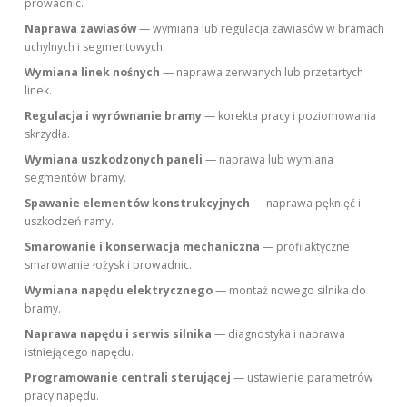
prowadnic.
Naprawa zawiasów
— wymiana lub regulacja zawiasów w bramach
uchylnych i segmentowych.
Wymiana linek nośnych
— naprawa zerwanych lub przetartych
linek.
Regulacja i wyrównanie bramy
— korekta pracy i poziomowania
skrzydła.
Wymiana uszkodzonych paneli
— naprawa lub wymiana
segmentów bramy.
Spawanie elementów konstrukcyjnych
— naprawa pęknięć i
uszkodzeń ramy.
Smarowanie i konserwacja mechaniczna
— profilaktyczne
smarowanie łożysk i prowadnic.
Wymiana napędu elektrycznego
— montaż nowego silnika do
bramy.
Naprawa napędu i serwis silnika
— diagnostyka i naprawa
istniejącego napędu.
Programowanie centrali sterującej
— ustawienie parametrów
pracy napędu.