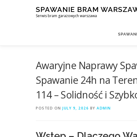
Skip
SPAWANIE BRAM WARSZA
to
Serwis bram garażowych warszawa
content
SPAWAN
Awaryjne Naprawy Spaw
Spawanie 24h na Tereni
114 – Solidność i Szybk
POSTED ON
JULY 9, 2026
BY
ADMIN
Wstęp – Dlaczego Wa