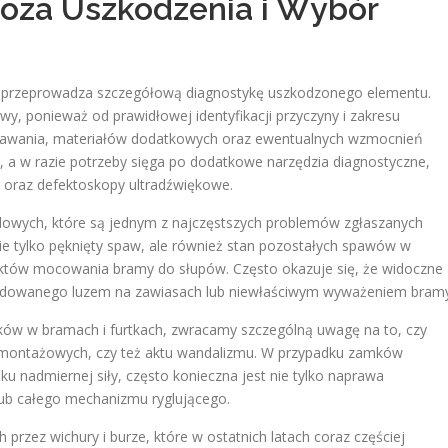
noza Uszkodzenia i Wybór
cz przeprowadza szczegółową diagnostykę uszkodzonego elementu.
wy, ponieważ od prawidłowej identyfikacji przyczyny i zakresu
 spawania, materiałów dodatkowych oraz ewentualnych wzmocnień
, a w razie potrzeby sięga po dodatkowe narzędzia diagnostyczne,
k oraz defektoskopy ultradźwiękowe.
wych, które są jednym z najczęstszych problemów zgłaszanych
e tylko pęknięty spaw, ale również stan pozostałych spawów w
punktów mocowania bramy do słupów. Często okazuje się, że widoczne
wodowanego luzem na zawiasach lub niewłaściwym wyważeniem bramy
ów w bramach i furtkach, zwracamy szczególną uwagę na to, czy
 montażowych, czy też aktu wandalizmu. W przypadku zamków
iku nadmiernej siły, często konieczna jest nie tylko naprawa
lub całego mechanizmu ryglującego.
ez wichury i burze, które w ostatnich latach coraz częściej