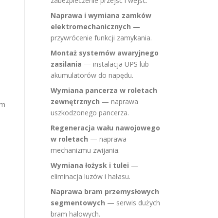
zabezpieczenie przejść i wejść.
Naprawa i wymiana zamków
elektromechanicznych
—
przywrócenie funkcji zamykania.
Montaż systemów awaryjnego
zasilania
— instalacja UPS lub
akumulatorów do napędu.
Wymiana pancerza w roletach
zewnętrznych
— naprawa
ym
uszkodzonego pancerza.
Regeneracja wału nawojowego
w roletach
— naprawa
mechanizmu zwijania.
Wymiana łożysk i tulei
—
eliminacja luzów i hałasu.
Naprawa bram przemysłowych
segmentowych
— serwis dużych
bram halowych.