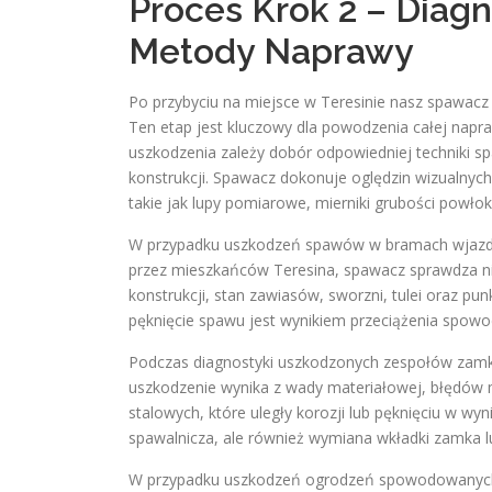
Proces Krok 2 – Diag
Metody Naprawy
Po przybyciu na miejsce w Teresinie nasz spawa
Ten etap jest kluczowy dla powodzenia całej napra
uszkodzenia zależy dobór odpowiedniej techniki
konstrukcji. Spawacz dokonuje oględzin wizualnych
takie jak lupy pomiarowe, mierniki grubości powło
W przypadku uszkodzeń spawów w bramach wjazdo
przez mieszkańców Teresina, spawacz sprawdza ni
konstrukcji, stan zawiasów, sworzni, tulei oraz 
pęknięcie spawu jest wynikiem przeciążenia spo
Podczas diagnostyki uszkodzonych zespołów zamk
uszkodzenie wynika z wady materiałowej, błędów
stalowych, które uległy korozji lub pęknięciu w wyn
spawalnicza, ale również wymiana wkładki zamka 
W przypadku uszkodzeń ogrodzeń spowodowanych prz