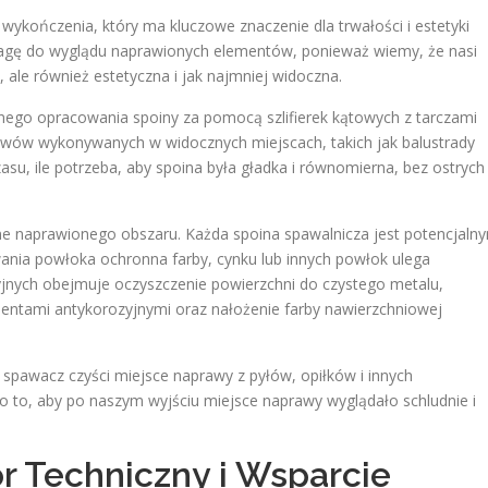
ykończenia, który ma kluczowe znaczenie dla trwałości i estetyki
agę do wyglądu naprawionych elementów, ponieważ wiemy, że nasi
a, ale również estetyczna i jak najmniej widoczna.
ego opracowania spoiny za pomocą szlifierek kątowych z tarczami
spawów wykonywanych w widocznych miejscach, takich jak balustrady
su, ile potrzeba, aby spoina była gładka i równomierna, bez ostrych
ne naprawionego obszaru. Każda spoina spawalnicza jest potencjaln
awania powłoka ochronna farby, cynku lub innych powłok ulega
yjnych obejmuje oczyszczenie powierzchni do czystego metalu,
mentami antykorozyjnymi oraz nałożenie farby nawierzchniowej
pawacz czyści miejsce naprawy z pyłów, opiłków i innych
o to, aby po naszym wyjściu miejsce naprawy wyglądało schludnie i
r Techniczny i Wsparcie