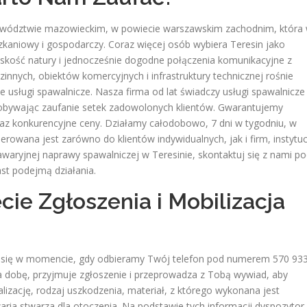
ewództwie mazowieckim, w powiecie warszawskim zachodnim, która
zkaniowy i gospodarczy. Coraz więcej osób wybiera Teresin jako
bliskość natury i jednocześnie dogodne połączenia komunikacyjne z
nnych, obiektów komercyjnych i infrastruktury technicznej rośnie
e usługi spawalnicze. Nasza firma od lat świadczy usługi spawalnicze
zdobywając zaufanie setek zadowolonych klientów. Gwarantujemy
oraz konkurencyjne ceny. Działamy całodobowo, 7 dni w tygodniu, w
erowana jest zarówno do klientów indywidualnych, jak i firm, instytuc
awaryjnej naprawy spawalniczej w Teresinie, skontaktuj się z nami p
st podejmą działania.
cie Zgłoszenia i Mobilizacja
a się w momencie, gdy odbieramy Twój telefon pod numerem 570 93
na dobę, przyjmuje zgłoszenie i przeprowadza z Tobą wywiad, aby
lizację, rodzaj uszkodzenia, materiał, z którego wykonana jest
waria stwarza dla otoczenia. Na podstawie tych informacji dyspozytor