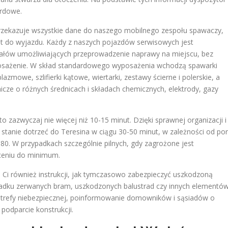
ardowe.
przekazuje wszystkie dane do naszego mobilnego zespołu spawaczy,
ęt do wyjazdu. Każdy z naszych pojazdów serwisowych jest
ałów umożliwiających przeprowadzenie naprawy na miejscu, bez
osażenie. W skład standardowego wyposażenia wchodzą spawarki
zmowe, szlifierki kątowe, wiertarki, zestawy ścierne i polerskie, a
icze o różnych średnicach i składach chemicznych, elektrody, gazy
zazwyczaj nie więcej niż 10-15 minut. Dzięki sprawnej organizacji i
tanie dotrzeć do Teresina w ciągu 30-50 minut, w zależności od po
580. W przypadkach szczególnie pilnych, gdy zagrożone jest
óceniu do minimum.
 Ci również instrukcji, jak tymczasowo zabezpieczyć uszkodzoną
padku zerwanych bram, uszkodzonych balustrad czy innych elementó
strefy niebezpiecznej, poinformowanie domowników i sąsiadów o
podparcie konstrukcji.