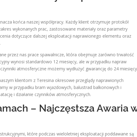
znacza końca naszej współpracy. Każdy klient otrzymuje protokół
 zakres wykonanych prac, zastosowane materiały oraz parametry
ecenia dotyczące dalszej eksploatacji naprawionego elementu oraz
.
ane przez nas prace spawalnicze, która obejmuje zarówno trwałość
ncyjny wynosi standardowo 12 miesięcy, ale w przypadku napraw
 i czynniki atmosferyczne możemy wydłużyć gwarancję do 24 miesięcy
aszym klientom z Teresina okresowe przeglądy naprawionych
ecamy w przypadku bram wjazdowych, balustrad balkonowych i
atację i działanie czynników atmosferycznych.
amach – Najczęstsza Awaria 
rukcyjnymi, które podczas wieloletniej eksploatacji poddawane są