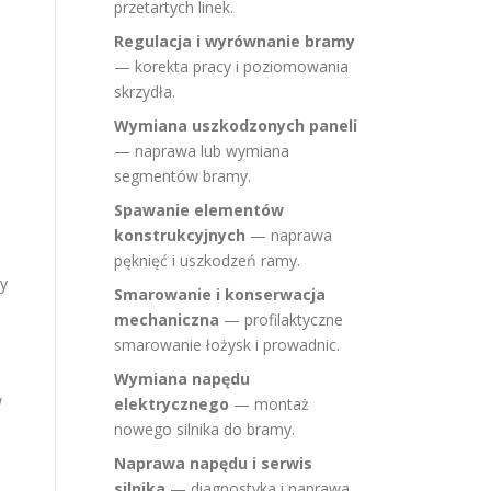
przetartych linek.
Regulacja i wyrównanie bramy
— korekta pracy i poziomowania
skrzydła.
Wymiana uszkodzonych paneli
— naprawa lub wymiana
segmentów bramy.
Spawanie elementów
konstrukcyjnych
— naprawa
pęknięć i uszkodzeń ramy.
ry
Smarowanie i konserwacja
mechaniczna
— profilaktyczne
smarowanie łożysk i prowadnic.
Wymiana napędu
w
elektrycznego
— montaż
nowego silnika do bramy.
Naprawa napędu i serwis
silnika
— diagnostyka i naprawa