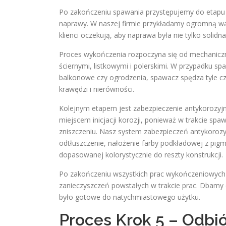
Po zakończeniu spawania przystępujemy do etapu w
naprawy. W naszej firmie przykładamy ogromną w
klienci oczekują, aby naprawa była nie tylko solidn
Proces wykończenia rozpoczyna się od mechaniczn
ściernymi, listkowymi i polerskimi. W przypadku 
balkonowe czy ogrodzenia, spawacz spędza tyle cza
krawędzi i nierówności.
Kolejnym etapem jest zabezpieczenie antykorozyj
miejscem inicjacji korozji, ponieważ w trakcie sp
zniszczeniu. Nasz system zabezpieczeń antykoroz
odtłuszczenie, nałożenie farby podkładowej z pig
dopasowanej kolorystycznie do reszty konstrukcji.
Po zakończeniu wszystkich prac wykończeniowych s
zanieczyszczeń powstałych w trakcie prac. Dbamy 
było gotowe do natychmiastowego użytku.
Proces Krok 5 – Odbió