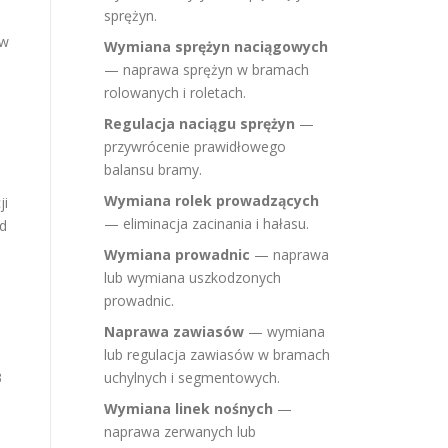
sprężyn.
 w
Wymiana sprężyn naciągowych
— naprawa sprężyn w bramach
rolowanych i roletach.
Regulacja naciągu sprężyn
—
przywrócenie prawidłowego
balansu bramy.
Wymiana rolek prowadzących
ji
— eliminacja zacinania i hałasu.
od
Wymiana prowadnic
— naprawa
lub wymiana uszkodzonych
prowadnic.
Naprawa zawiasów
— wymiana
lub regulacja zawiasów w bramach
3
uchylnych i segmentowych.
Wymiana linek nośnych
—
naprawa zerwanych lub