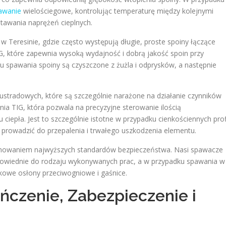
awanie
wielościegowe, kontrolując temperaturę między kolejnymi
stawania naprężeń cieplnych.
Teresinie, gdzie często występują długie, proste spoiny łączące
, które zapewnia wysoką wydajność i dobrą jakość spoin przy
u spawania spoiny są czyszczone z żużla i odprysków, a następnie
tradowych, które są szczególnie narażone na działanie czynników
ia TIG, która pozwala na precyzyjne sterowanie ilością
ciepła. Jest to szczególnie istotne w przypadku cienkościennych profi
 prowadzić do przepalenia i trwałego uszkodzenia elementu.
chowaniem najwyższych standardów bezpieczeństwa. Nasi spawacze
powiednie do rodzaju wykonywanych prac, a w przypadku spawania w
kowe osłony przeciwogniowe i gaśnice.
ńczenie, Zabezpieczenie i