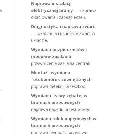
Naprawa instalacji
a
elektrycznej bramy
— naprawa
okablowania i zabezpieczeń.
Diagnostyka i naprawa zwarć
— lokalizacja i usunięcie zwarć w
układzie.
Wymiana bezpieczników i
modułów zasilania
—
przywrócenie zasilania centrali.
Montaż i wymiana
fotokomórek zewnętrznych
—
poprawa detekcji przeszkód.
,
Wymiana listwy zębatej w
bramach przesuwnych
—
naprawa napędu przesuwnego.
Wymiana rolek napędowych w
z
bramach przesuwnych
—
poprawa płynności przesuwu.