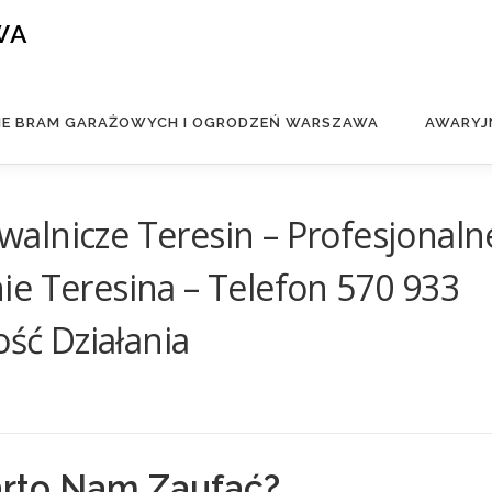
WA
IE BRAM GARAŻOWYCH I OGRODZEŃ WARSZAWA
AWARYJ
alnicze Teresin – Profesjonaln
e Teresina – Telefon 570 933
ość Działania
rto Nam Zaufać?