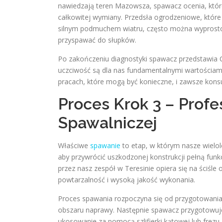
nawiedzają teren Mazowsza, spawacz ocenia, któr
całkowitej wymiany. Przedsła ogrodzeniowe, które
silnym podmuchem wiatru, często można wyprosto
przyspawać do słupków.
Po zakończeniu diagnostyki spawacz przedstawia 
uczciwość są dla nas fundamentalnymi wartościam
pracach, które mogą być konieczne, i zawsze kons
Proces Krok 3 – Prof
Spawalniczej
Właściwe
spawanie
to etap, w którym nasze wielol
aby przywrócić uszkodzonej konstrukcji pełną fu
przez nasz zespół w Teresinie opiera się na ściśl
powtarzalność i wysoką jakość wykonania.
Proces spawania rozpoczyna się od przygotowania p
obszaru naprawy. Następnie spawacz przygotowuj
ukosowanie za pomocą szlifierki kątowej lub frez