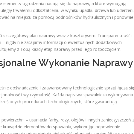
e elementy ogrodzenia nadają się do naprawy, a które wymagają
 uległy trwałemu odkształceniu w wyniku upadku drzewa lub uderzeni
wać na miejscu za pomocą podnośników hydraulicznych i ponownie
Ci szczegółowy plan naprawy wraz z kosztorysem. Transparentność i
i – nigdy nie zatajamy informacji o ewentualnych dodatkowych
ultujemy z Tobą każdy etap naprawy przed jego rozpoczęciem.
esjonalne Wykonanie Naprawy
etnie doświadczenie i zaawansowany technologicznie sprzęt łączą się
nkcjonalność i wytrzymałość. Każda naprawa spawalnicza wykonywana
e określonych procedurach technologicznych, które gwarantują
owierzchni – usunięcia farby, rdzy, olejów i innych zanieczyszczeń 
e krawędzie elementów do spawania, wykonując odpowiednie
u, co zapewnia odpowiednią głębokość wtopienia spoiny. W przypadku