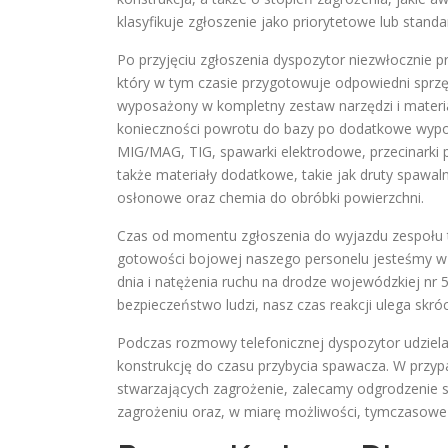
klasyfikuje zgłoszenie jako priorytetowe lub stand
Po przyjęciu zgłoszenia dyspozytor niezwłocznie 
który w tym czasie przygotowuje odpowiedni sprz
wyposażony w kompletny zestaw narzędzi i materi
konieczności powrotu do bazy po dodatkowe wyp
MIG/MAG, TIG, spawarki elektrodowe, przecinarki pla
także materiały dodatkowe, takie jak druty spawaln
osłonowe oraz chemia do obróbki powierzchni.
Czas od momentu zgłoszenia do wyjazdu zespołu to 
gotowości bojowej naszego personelu jesteśmy w s
dnia i natężenia ruchu na drodze wojewódzkiej nr 
bezpieczeństwo ludzi, nasz czas reakcji ulega skr
Podczas rozmowy telefonicznej dyspozytor udziela
konstrukcję do czasu przybycia spawacza. W przy
stwarzających zagrożenie, zalecamy odgrodzenie 
zagrożeniu oraz, w miarę możliwości, tymczasowe 