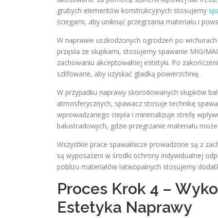
grubych elementów konstrukcyjnych stosujemy
sp
ściegami, aby uniknąć przegrzania materiału i pow
W naprawie uszkodzonych ogrodzeń po wichurach w 
przęsła ze słupkami, stosujemy spawanie MIG/MAG
zachowaniu akceptowalnej estetyki. Po zakończeni
szlifowane, aby uzyskać gładką powierzchnię.
W przypadku naprawy skorodowanych słupków balus
atmosferycznych, spawacz stosuje technikę spawan
wprowadzanego ciepła i minimalizuje strefę wpływu 
balustradowych, gdzie przegrzanie materiału może
Wszystkie prace spawalnicze prowadzone są z za
są wyposażeni w środki ochrony indywidualnej od
pobliżu materiałów łatwopalnych stosujemy dodat
Proces Krok 4 – Wyko
Estetyka Naprawy