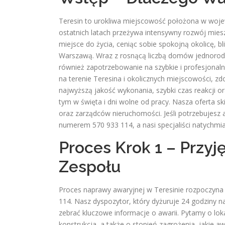
Teresin to urokliwa miejscowość położona w woj
ostatnich latach przeżywa intensywny rozwój mies
miejsce do życia, ceniąc sobie spokojną okolicę, 
Warszawą. Wraz z rosnącą liczbą domów jednorodzi
również zapotrzebowanie na szybkie i profesjonaln
na terenie Teresina i okolicznych miejscowości, 
najwyższą jakość wykonania, szybki czas reakcji 
tym w święta i dni wolne od pracy. Nasza oferta ski
oraz zarządców nieruchomości. Jeśli potrzebujesz 
numerem 570 933 114, a nasi specjaliści natychmia
Proces Krok 1 – Przyję
Zespołu
Proces naprawy awaryjnej w Teresinie rozpoczyn
114. Nasz dyspozytor, który dyżuruje 24 godziny 
zebrać kluczowe informacje o awarii. Pytamy o loka
konstrukcja, a także o stopień zagrożenia, jakie a