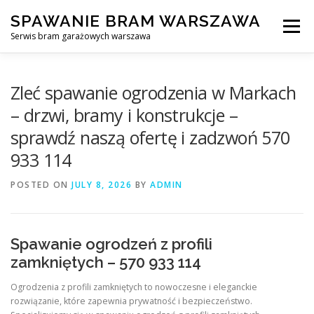
Skip
SPAWANIE BRAM WARSZAWA
to
Menu
content
Serwis bram garażowych warszawa
SPAWANIE BRAM GARAŻOWYCH I OGRODZEŃ WARSZAWA
Zleć spawanie ogrodzenia w Markach
– drzwi, bramy i konstrukcje –
sprawdź naszą ofertę i zadzwoń 570
AWARYJNE OTWIERANIE BRAM
BLOG
KONTAKT
933 114
POSTED ON
JULY 8, 2026
BY
ADMIN
Spawanie ogrodzeń z profili
zamkniętych – 570 933 114
Ogrodzenia z profili zamkniętych to nowoczesne i eleganckie
rozwiązanie, które zapewnia prywatność i bezpieczeństwo.