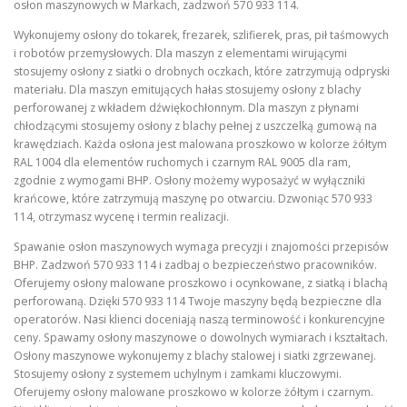
osłon maszynowych w Markach, zadzwoń 570 933 114.
Wykonujemy osłony do tokarek, frezarek, szlifierek, pras, pił taśmowych
i robotów przemysłowych. Dla maszyn z elementami wirującymi
stosujemy osłony z siatki o drobnych oczkach, które zatrzymują odpryski
materiału. Dla maszyn emitujących hałas stosujemy osłony z blachy
perforowanej z wkładem dźwiękochłonnym. Dla maszyn z płynami
chłodzącymi stosujemy osłony z blachy pełnej z uszczelką gumową na
krawędziach. Każda osłona jest malowana proszkowo w kolorze żółtym
RAL 1004 dla elementów ruchomych i czarnym RAL 9005 dla ram,
zgodnie z wymogami BHP. Osłony możemy wyposażyć w wyłączniki
krańcowe, które zatrzymują maszynę po otwarciu. Dzwoniąc 570 933
114, otrzymasz wycenę i termin realizacji.
Spawanie osłon maszynowych wymaga precyzji i znajomości przepisów
BHP. Zadzwoń 570 933 114 i zadbaj o bezpieczeństwo pracowników.
Oferujemy osłony malowane proszkowo i ocynkowane, z siatką i blachą
perforowaną. Dzięki 570 933 114 Twoje maszyny będą bezpieczne dla
operatorów. Nasi klienci doceniają naszą terminowość i konkurencyjne
ceny. Spawamy osłony maszynowe o dowolnych wymiarach i kształtach.
Osłony maszynowe wykonujemy z blachy stalowej i siatki zgrzewanej.
Stosujemy osłony z systemem uchylnym i zamkami kluczowymi.
Oferujemy osłony malowane proszkowo w kolorze żółtym i czarnym.