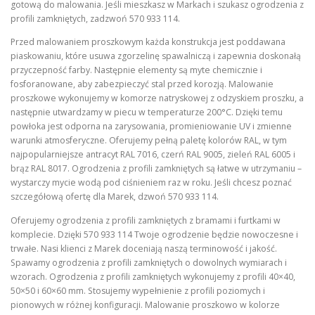
gotową do malowania. Jeśli mieszkasz w Markach i szukasz ogrodzenia z
profili zamkniętych, zadzwoń 570 933 114.
Przed malowaniem proszkowym każda konstrukcja jest poddawana
piaskowaniu, które usuwa zgorzelinę spawalniczą i zapewnia doskonałą
przyczepność farby. Następnie elementy są myte chemicznie i
fosforanowane, aby zabezpieczyć stal przed korozją. Malowanie
proszkowe wykonujemy w komorze natryskowej z odzyskiem proszku, a
następnie utwardzamy w piecu w temperaturze 200°C. Dzięki temu
powłoka jest odporna na zarysowania, promieniowanie UV i zmienne
warunki atmosferyczne. Oferujemy pełną paletę kolorów RAL, w tym
najpopularniejsze antracyt RAL 7016, czerń RAL 9005, zieleń RAL 6005 i
brąz RAL 8017. Ogrodzenia z profili zamkniętych są łatwe w utrzymaniu –
wystarczy mycie wodą pod ciśnieniem raz w roku. Jeśli chcesz poznać
szczegółową ofertę dla Marek, dzwoń 570 933 114.
Oferujemy ogrodzenia z profili zamkniętych z bramami i furtkami w
komplecie. Dzięki 570 933 114 Twoje ogrodzenie będzie nowoczesne i
trwałe. Nasi klienci z Marek doceniają naszą terminowość i jakość.
Spawamy ogrodzenia z profili zamkniętych o dowolnych wymiarach i
wzorach. Ogrodzenia z profili zamkniętych wykonujemy z profili 40×40,
50×50 i 60×60 mm. Stosujemy wypełnienie z profili poziomych i
pionowych w różnej konfiguracji. Malowanie proszkowo w kolorze