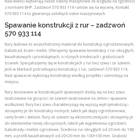
Nasi klienci wybierają nasze osłony maszynowe ze względu na zgodność
z normami BHP. Zadzwoń 570 933 114 i umów się na wycenę. Kontakt
570 933 114 to gwarancja solidnych osłon maszynowych.
Spawanie konstrukcji z rur – zadzwoń
570 933 114
Rury stalowe to wszechstronny materiał do konstrukcji ogrodzeniowych,
balustrad, bram i mebli. Oferujemy spawanie konstrukcji z rur okrągłych,
kwadratowych i prostokątnych, o różnych średnicach i grubościach
ścianek. Specjalizujemy się w konstrukcjach z rur bez szwu i ze szwem.
Jeśli w Markach potrzebujesz konstrukcji z rur, zadzwoń 570 933 114.
Nasi spawacze wykonają konstrukcję według projektu i zamontują na
miejscu.
Rury stosowane w konstrukcjach spawanych dzielą się na bez szwu
(walcowane na gorąco) i ze szwem (walcowane na zimno i spawane
wzdłużnie). Rury bez szwu charakteryzują się wyższą wytrzymałością i
stosujemy je do konstrukcji nośnych, takich jak słupy ogrodzeniowe,
ramy bram i stelaże. Rury ze szwem są ekonomiczniejsze i stosujemy je
do elementów mniej obciążonych, takich jak wypełnienia ogrodzeń,
balustrady i meble ogrodowe. Średnice rur okrągłych od 20 mm do 100
mm, a profili kwadratowych od 20×20 mm do 100×100 mm. Grubość