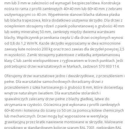
mm lub 3 mm w zależności od wymagań bezpieczeństwa. Konstrukcja
nośna to rama z profili zamkniętych 40×40 mm lub 60×40 mm z żebrami
usztywniającymi co 40 cm. Wypełnienie stanowi blacha stalowa płaska
lub blacha trapezowa, która dodatkowo usztywnia skrzydło. Dla drzwi z
ociepleniem stosujemy rdzeń z pianki poliuretanowej o grubości 40 mm
lub wełny mineralnej 50 mm, zamknięty między dwiema warstwami
blachy. Współczynnik przenikania ciepła U dla drzwi ocieplonych wynosi
od 0,8 do 1,2 W/m²K. Każde skrzydło wyposażamy w dwa wzmocnione
zawiasy kute nośności 200 kg oraz trzeci zawias dla skrzydeł powyżej 2,5
m wysokości. Zamki stosujemy patentowe z wkładką antywłamaniową
klasy C lub zamki wielopunktowe z ryglowaniem w trzech punktach. Jeśli
potrzebujesz drzwi warsztatowych w Markach, zadzwoń 570 933 114.
Oferujemy drzwi warsztatowe jedno i dwuskrzydłowe, z przeszkleniem i
pełne. Dla warsztatów samochodowych doradzamy drzwi z
przeszkleniem z szkła hartowanego o grubości 8 mm, które doświetlają
wnętrze naturalnym światłem. Dla warsztatów stolarskich i
spawalniczych zalecamy drzwi pełne z blachy gładkiej, łatwe do
utrzymania w czystości. Ościeżnica jest wykonana z profili zamkniętych
60×40 mm i kotwiona do ściany co 50 cm za pomocą kotew chemicznych
lub mechanicznych. Drzwi mogą być wyposażone w wentylację
grawitacyjną przez kratki nawiewne montowane w skrzydle. Malowanie
proszkowo w standardowym kolorze szarym RAL 7001, niebieskim RAL