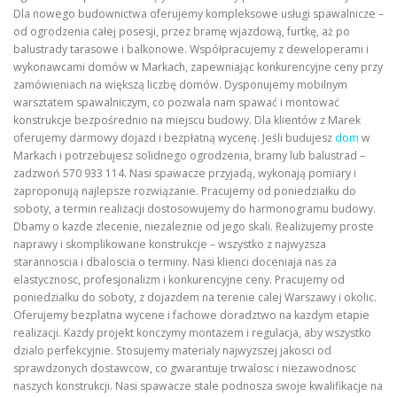
Dla nowego budownictwa oferujemy kompleksowe usługi spawalnicze –
od ogrodzenia całej posesji, przez bramę wjazdową, furtkę, aż po
balustrady tarasowe i balkonowe. Współpracujemy z deweloperami i
wykonawcami domów w Markach, zapewniając konkurencyjne ceny przy
zamówieniach na większą liczbę domów. Dysponujemy mobilnym
warsztatem spawalniczym, co pozwala nam spawać i montować
konstrukcje bezpośrednio na miejscu budowy. Dla klientów z Marek
oferujemy darmowy dojazd i bezpłatną wycenę. Jeśli budujesz
dom
w
Markach i potrzebujesz solidnego ogrodzenia, bramy lub balustrad –
zadzwoń 570 933 114. Nasi spawacze przyjadą, wykonają pomiary i
zaproponują najlepsze rozwiązanie. Pracujemy od poniedziałku do
soboty, a termin realizacji dostosowujemy do harmonogramu budowy.
Dbamy o kazde zlecenie, niezaleznie od jego skali. Realizujemy proste
naprawy i skomplikowane konstrukcje – wszystko z najwyzsza
starannoscia i dbaloscia o terminy. Nasi klienci doceniaja nas za
elastycznosc, profesjonalizm i konkurencyjne ceny. Pracujemy od
poniedzialku do soboty, z dojazdem na terenie calej Warszawy i okolic.
Oferujemy bezplatna wycene i fachowe doradztwo na kazdym etapie
realizacji. Kazdy projekt konczymy montazem i regulacja, aby wszystko
dzialo perfekcyjnie. Stosujemy materialy najwyzszej jakosci od
sprawdzonych dostawcow, co gwarantuje trwalosc i niezawodnosc
naszych konstrukcji. Nasi spawacze stale podnosza swoje kwalifikacje na