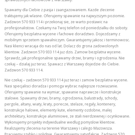
Spawamy dla Ciebie z pasja i zaangazowaniem. Kazde zlecenie
traktujemy jak wlasne. Oferujemy spawanie na najwyzszym poziomie.
Zadzwon 570 933 114 i przekonaj sie, ze warto postawic na
profesjonalistow. Czekamy na Twoj telefon od poniedzialku do soboty.
Oferujemy bezplatna wycene i fachowe doradztwo. Dojezdzamy z
mobilnym sprzetem spawalniczym. Gwarantujemy jakosc i terminowosc.
Nasi klienci wracaja do nas od lat. Dolacz do grona zadowolonych
klientow. Zadzwon 570 933 114 juz dzis. Zamow bezplatna wycene.
Sprawdz, jak profesjonalnie spawamy drzwi, bramy i ogrodzenia. Nie
czekaj – dzialaj juz teraz. Spawacz z Warszawy dojedzie do Ciebie.
Zadzwon 570 933 114.
Nie czekaj – zadzwon 570 933 114 juz teraz i zamow bezplatna wycene.
Nasi specjalisci doradza i pomoga wybrac najlepsze rozwiazanie.
Oferujemy spawanie na wymiar, spawanie naprawcze i konstrukcje
stalowe. Spawamy drzwi, bramy, ogrodzenia, balustrady, schody,
pergole, altany, wiaty, kraty, porecze, stelaze, regaly, kontenery,
konstrukcje halowe, elementy kute, elementy ozdobne, malej
architektury, konstrukcje aluminiowe, ze stali nierdzewnej i ocynkowane.
Wykonujemy projekty indywidualne wedlug pomyslow klientow.
Realizujemy zlecenia na terenie Warszawy i calego Mazowsza.
Pracujemy szybko i solidnie. Gwarantujemy satysfakcje. Zadzwon 570