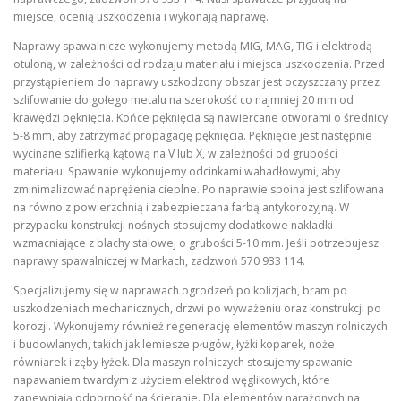
miejsce, ocenią uszkodzenia i wykonają naprawę.
Naprawy spawalnicze wykonujemy metodą MIG, MAG, TIG i elektrodą
otuloną, w zależności od rodzaju materiału i miejsca uszkodzenia. Przed
przystąpieniem do naprawy uszkodzony obszar jest oczyszczany przez
szlifowanie do gołego metalu na szerokość co najmniej 20 mm od
krawędzi pęknięcia. Końce pęknięcia są nawiercane otworami o średnicy
5-8 mm, aby zatrzymać propagację pęknięcia. Pęknięcie jest następnie
wycinane szlifierką kątową na V lub X, w zależności od grubości
materiału. Spawanie wykonujemy odcinkami wahadłowymi, aby
zminimalizować naprężenia cieplne. Po naprawie spoina jest szlifowana
na równo z powierzchnią i zabezpieczana farbą antykorozyjną. W
przypadku konstrukcji nośnych stosujemy dodatkowe nakładki
wzmacniające z blachy stalowej o grubości 5-10 mm. Jeśli potrzebujesz
naprawy spawalniczej w Markach, zadzwoń 570 933 114.
Specjalizujemy się w naprawach ogrodzeń po kolizjach, bram po
uszkodzeniach mechanicznych, drzwi po wyważeniu oraz konstrukcji po
korozji. Wykonujemy również regenerację elementów maszyn rolniczych
i budowlanych, takich jak lemiesze pługów, łyżki koparek, noże
równiarek i zęby łyżek. Dla maszyn rolniczych stosujemy spawanie
napawaniem twardym z użyciem elektrod węglikowych, które
zapewniają odporność na ścieranie. Dla elementów narażonych na