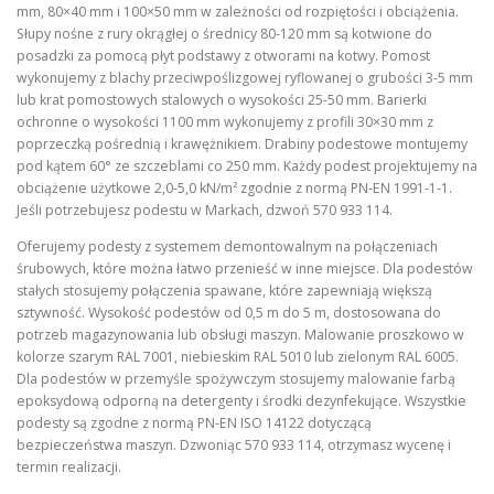
mm, 80×40 mm i 100×50 mm w zależności od rozpiętości i obciążenia.
Słupy nośne z rury okrągłej o średnicy 80-120 mm są kotwione do
posadzki za pomocą płyt podstawy z otworami na kotwy. Pomost
wykonujemy z blachy przeciwpoślizgowej ryflowanej o grubości 3-5 mm
lub krat pomostowych stalowych o wysokości 25-50 mm. Barierki
ochronne o wysokości 1100 mm wykonujemy z profili 30×30 mm z
poprzeczką pośrednią i krawężnikiem. Drabiny podestowe montujemy
pod kątem 60° ze szczeblami co 250 mm. Każdy podest projektujemy na
obciążenie użytkowe 2,0-5,0 kN/m² zgodnie z normą PN-EN 1991-1-1.
Jeśli potrzebujesz podestu w Markach, dzwoń 570 933 114.
Oferujemy podesty z systemem demontowalnym na połączeniach
śrubowych, które można łatwo przenieść w inne miejsce. Dla podestów
stałych stosujemy połączenia spawane, które zapewniają większą
sztywność. Wysokość podestów od 0,5 m do 5 m, dostosowana do
potrzeb magazynowania lub obsługi maszyn. Malowanie proszkowo w
kolorze szarym RAL 7001, niebieskim RAL 5010 lub zielonym RAL 6005.
Dla podestów w przemyśle spożywczym stosujemy malowanie farbą
epoksydową odporną na detergenty i środki dezynfekujące. Wszystkie
podesty są zgodne z normą PN-EN ISO 14122 dotyczącą
bezpieczeństwa maszyn. Dzwoniąc 570 933 114, otrzymasz wycenę i
termin realizacji.