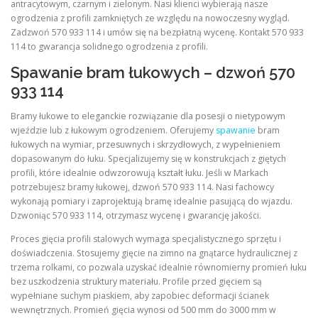
antracytowym, czarnym i zielonym. Nasi klienci wybierają nasze
ogrodzenia z profili zamkniętych ze względu na nowoczesny wygląd.
Zadzwoń 570 933 114 i umów się na bezpłatną wycenę. Kontakt 570 933
114 to gwarancja solidnego ogrodzenia z profili.
Spawanie bram łukowych – dzwoń 570
933 114
Bramy łukowe to eleganckie rozwiązanie dla posesji o nietypowym
wjeździe lub z łukowym ogrodzeniem. Oferujemy
spawanie
bram
łukowych na wymiar, przesuwnych i skrzydłowych, z wypełnieniem
dopasowanym do łuku. Specjalizujemy się w konstrukcjach z giętych
profili, które idealnie odwzorowują kształt łuku. Jeśli w Markach
potrzebujesz bramy łukowej, dzwoń 570 933 114. Nasi fachowcy
wykonają pomiary i zaprojektują bramę idealnie pasującą do wjazdu.
Dzwoniąc 570 933 114, otrzymasz wycenę i gwarancję jakości.
Proces gięcia profili stalowych wymaga specjalistycznego sprzętu i
doświadczenia. Stosujemy gięcie na zimno na gnątarce hydraulicznej z
trzema rolkami, co pozwala uzyskać idealnie równomierny promień łuku
bez uszkodzenia struktury materiału. Profile przed gięciem są
wypełniane suchym piaskiem, aby zapobiec deformacji ścianek
wewnętrznych. Promień gięcia wynosi od 500 mm do 3000 mm w