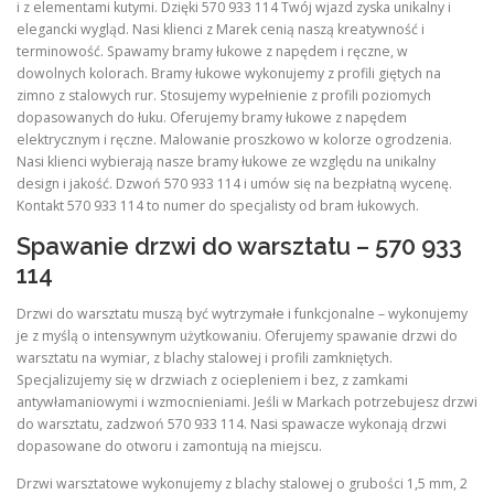
i z elementami kutymi. Dzięki 570 933 114 Twój wjazd zyska unikalny i
elegancki wygląd. Nasi klienci z Marek cenią naszą kreatywność i
terminowość. Spawamy bramy łukowe z napędem i ręczne, w
dowolnych kolorach. Bramy łukowe wykonujemy z profili giętych na
zimno z stalowych rur. Stosujemy wypełnienie z profili poziomych
dopasowanych do łuku. Oferujemy bramy łukowe z napędem
elektrycznym i ręczne. Malowanie proszkowo w kolorze ogrodzenia.
Nasi klienci wybierają nasze bramy łukowe ze względu na unikalny
design i jakość. Dzwoń 570 933 114 i umów się na bezpłatną wycenę.
Kontakt 570 933 114 to numer do specjalisty od bram łukowych.
Spawanie drzwi do warsztatu – 570 933
114
Drzwi do warsztatu muszą być wytrzymałe i funkcjonalne – wykonujemy
je z myślą o intensywnym użytkowaniu. Oferujemy spawanie drzwi do
warsztatu na wymiar, z blachy stalowej i profili zamkniętych.
Specjalizujemy się w drzwiach z ociepleniem i bez, z zamkami
antywłamaniowymi i wzmocnieniami. Jeśli w Markach potrzebujesz drzwi
do warsztatu, zadzwoń 570 933 114. Nasi spawacze wykonają drzwi
dopasowane do otworu i zamontują na miejscu.
Drzwi warsztatowe wykonujemy z blachy stalowej o grubości 1,5 mm, 2