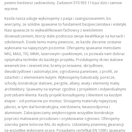
pewno bedziesz zadowolony. Zadzwon 570 933 114 juz dzis i zamow
wycene.
Kazda nasza usluge wykonujemy z pasja i zaangazowaniem, bo
wierzymy, ze solidne spawanie to fundament bezpieczenstwa i estetyki.
Nasi spawacze to wykwalifikowani fachowcy z wieloletnim
doswiadczeniem, ktorzy stale podnosza swoje kwalifikacje na kursach i
szkoleniach. Dzieki temu mamy pewnosc, ze kazde zlecenie zostanie
wykonane na najwyzszym poziomie. Oferujemy spawanie metodami
MIG, MAG, TIG, MMA, laserowym i punktowym, co pozwala nam dobrac
optymalna technike do kazdego projektu. Produkujemy drzwi stalowe
wewnetrzne i zewnetrzne, bramy przesuwne, skrzydlowe,
dwuskrzydlowe i automatyczne, ogrodzenia panelowe, z profili, ze
sztachet i z elementami kutymi. Wykonujemy balustrady, porecze,
schody, konstrukcje stalowe, pergole, altany, wiaty i elementy malej
architektury. Spawamy na wymiar zgodnie z projektem i indywidualnymi
potrzebami klienta. Kazdy projekt konsultujemy z klientem na kazdym
etapie – od pomiarow po montaz. Stosujemy materialy najwyzszej
jakosci, w tym stal konstrukcyjna, nierdzewna, kwasoodporna i
aluminium. Zabezpieczamy antykorozyjnie wszystkie konstrukcje
poprzez malowanie proszkowo i ocynkowanie ogniowo. Oferujemy
szeroka game kolorow RAL do wyboru. Udzielamy pisemnej gwarancji
na wszystkie wykonane prace. Posiadamy certyfikat EN 1090 i spawamy