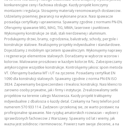
konkurencyjne ceny i fachowa obsluge. Kazdy projekt konczymy
montazem i regulacja. Stosujemy materialy renomowanych dostawcow.
Udzielamy pisemnej gwarancji na wykonane prace. Nasi spawacze
posiadaja certyfikaty i uprawnienia. Spawamy zgodnie z normami PN-EN.
Oferujemy spawanie MIG, MAG, TIG, MMA, laserowe i punktowe.
Wykonujemy konstrukcje ze stali, stali nierdzewnej i aluminium.
Produkujemy drzwi, bramy, ogrodzenia, balustrady, schody, pergole i
konstrukcje stalowe. Realizujemy projekty indywidualne i standardowe.
Dojezdzamy z mobilnym sprzetem spawalniczym. Wykonujemy naprawy
i regeneracje elementow stalowych. Doradzamy w wyborze wzorow i
kolorow. Malowanie proszkowo w kazdym kolorze RAL. Zabezpieczamy
antykorozyjnie wszystkie konstrukcje. Kontrolujemy jakosc spoin metoda
VT. Oferujemy badania MT i UT na zyczenie. Posiadamy certyfikat EN
1090 dla konstrukcji stalowych. Spawamy zgodnie z norma PN-EN ISO
3834. Zapewniamy bezpieczenstwo i trwalosc konstrukcji. Nasi klienci to
zarowno osoby prywatne, jak i firmy i instytucje. Zrealizowalismy setki
projektow na terenie calego Mazowsza. Kazdy projekt traktujemy
indywidualnie z dbaloscia o kazdy detal. Czekamy na Twoj telefon pod
numerem 570 933 114. Zadzwon i przekonaj sie, ze warto postawic na
profesjonalne spawanie. Nie ryzykuj amatorskich rozwiazan – wybierz
sprawdzonych fachowcow z Warszawy. Spawamy od lat i wiemy, jak
wazna jest solidnosc i terminowosc. Powierz nam swoje zlecenie, a na