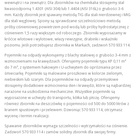
wewnątrz i na zewnątrz. Dla zbiorników na chemikalia stosujemy stal
kwasoodporną 1.4301 (AISI 304) lub 1.4404 (AISI 316L) o grubości 3-6
mm. Każdy zbiornik jest spawany metodą TIG dla stali nierdzewnej i MIG
dla stali węglowej. Spoiny są sprawdzane szczelnościowo metodą
próby ciśnieniowej powietrzem pod wodą lub próby hydrostatycznej z
ciśnieniem 1,5 razy większym od roboczego. Zbiorniki wyposażamy w
króćce wlotowe i wylotowe, włazy rewizyjne, drabinki i wskaźniki
poziomu. Jeśli potrzebujesz zbiornika w Markach, zadzwoń 570 933 114.
Pojemniki na odpady wykonujemy z blachy stalowej o grubości 3-4 mm z
wzmocnieniami na krawędziach. Oferujemy pojemniki typu KP 0,11 m³
do 7 m³, z systemem hakowym i U-uchwytem do opróżniania przez
śmieciarkę. Pojemniki są malowane proszkowo w kolorze zielonym,
niebieskim lub szarym. Dla pojemników na odpady przemysłowe
stosujemy dodatkowe wzmocnienia den i krawędzi, które są najbardziej
narażone na uszkodzenia mechaniczne. Wszystkie pojemniki są
wyposażone w uchwyty do transportu, kółka lub płozę. Oferujemy
również zbiorniki na deszczówkę o pojemności od 500 do 5000 litrów z
kranem spustowym i przelewem. Dzwoniąc 570 933 114, otrzymasz
wycenę i termin realizacji.
Spawanie zbiorników wymaga szczelności i wytrzymałości na ciśnienie.
Zadzwoń 570 933 114 i zamów solidny zbiornik dla swojej firmy.