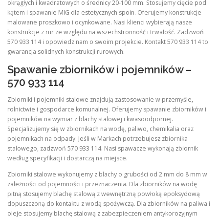
okrągłych i kwadratowych o średnicy 20-100 mm. Stosujemy cięcie pod
kątem i spawanie MIG dla estetycznych spoin. Oferujemy konstrukcje
malowane proszkowo i ocynkowane. Nasi klienci wybierają nasze
konstrukcje z rur ze względu na wszechstronność i trwałość. Zadzwoń
570 933 114 i opowiedz nam o swoim projekcie. Kontakt 570 933 114 to
gwarancja solidnych konstrukcji rurowych.
Spawanie zbiorników i pojemników –
570 933 114
Zbiorniki i pojemniki stalowe znajdują zastosowanie w przemyśle,
rolnictwie i gospodarce komunalnej. Oferujemy spawanie zbiorników i
pojemników na wymiar z blachy stalowej i kwasoodpornej.
Specjalizujemy się w zbiornikach na wodę, paliwo, chemikalia oraz
pojemnikach na odpady. Jeśli w Markach potrzebujesz zbiornika
stalowego, zadzwoń 570 933 114. Nasi spawacze wykonają zbiornik
według specyfikacji i dostarczą na miejsce.
Zbiorniki stalowe wykonujemy z blachy o grubości od 2 mm do 8 mm w
zależności od pojemności i przeznaczenia. Dla zbiorników na wodę
pitną stosujemy blachę stalową z wewnętrzną powłoką epoksydową
dopuszczoną do kontaktu z wodą spożywczą. Dla zbiorników na paliwa i
oleje stosujemy blachę stalową z zabezpieczeniem antykorozyjnym