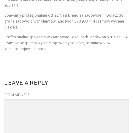
933 114.
Spawamy profesjonalnie od lat. Nasi klienci sa zadowoleni. Dolacz do
grona zadowolonych klientow. Zadzwon 570 933 114 i zamow wycene
juz dzis.
Profesjonalne spawanie w Warszawie i okolicach. Zadzwon 570 933 114
i zamow bezplatna wycene. Spawamy solidnie, terminowo i w
konkurencyjnych cenach.
LEAVE A REPLY
COMMENT
*