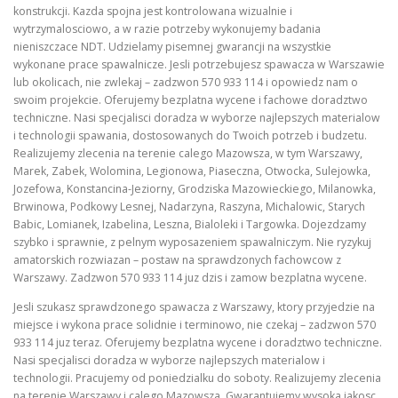
konstrukcji. Kazda spojna jest kontrolowana wizualnie i
wytrzymalosciowo, a w razie potrzeby wykonujemy badania
nieniszczace NDT. Udzielamy pisemnej gwarancji na wszystkie
wykonane prace spawalnicze. Jesli potrzebujesz spawacza w Warszawie
lub okolicach, nie zwlekaj – zadzwon 570 933 114 i opowiedz nam o
swoim projekcie. Oferujemy bezplatna wycene i fachowe doradztwo
techniczne. Nasi specjalisci doradza w wyborze najlepszych materialow
i technologii spawania, dostosowanych do Twoich potrzeb i budzetu.
Realizujemy zlecenia na terenie calego Mazowsza, w tym Warszawy,
Marek, Zabek, Wolomina, Legionowa, Piaseczna, Otwocka, Sulejowka,
Jozefowa, Konstancina-Jeziorny, Grodziska Mazowieckiego, Milanowka,
Brwinowa, Podkowy Lesnej, Nadarzyna, Raszyna, Michalowic, Starych
Babic, Lomianek, Izabelina, Leszna, Bialoleki i Targowka. Dojezdzamy
szybko i sprawnie, z pelnym wyposazeniem spawalniczym. Nie ryzykuj
amatorskich rozwiazan – postaw na sprawdzonych fachowcow z
Warszawy. Zadzwon 570 933 114 juz dzis i zamow bezplatna wycene.
Jesli szukasz sprawdzonego spawacza z Warszawy, ktory przyjedzie na
miejsce i wykona prace solidnie i terminowo, nie czekaj – zadzwon 570
933 114 juz teraz. Oferujemy bezplatna wycene i doradztwo techniczne.
Nasi specjalisci doradza w wyborze najlepszych materialow i
technologii. Pracujemy od poniedzialku do soboty. Realizujemy zlecenia
na terenie Warszawy i calego Mazowsza. Gwarantujemy wysoka jakosc,