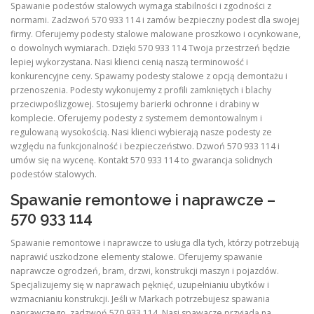
Spawanie podestów stalowych wymaga stabilności i zgodności z
normami. Zadzwoń 570 933 114 i zamów bezpieczny podest dla swojej
firmy. Oferujemy podesty stalowe malowane proszkowo i ocynkowane,
o dowolnych wymiarach. Dzięki 570 933 114 Twoja przestrzeń będzie
lepiej wykorzystana. Nasi klienci cenią naszą terminowość i
konkurencyjne ceny. Spawamy podesty stalowe z opcją demontażu i
przenoszenia. Podesty wykonujemy z profili zamkniętych i blachy
przeciwpoślizgowej. Stosujemy barierki ochronne i drabiny w
komplecie. Oferujemy podesty z systemem demontowalnym i
regulowaną wysokością. Nasi klienci wybierają nasze podesty ze
względu na funkcjonalność i bezpieczeństwo. Dzwoń 570 933 114 i
umów się na wycenę. Kontakt 570 933 114 to gwarancja solidnych
podestów stalowych.
Spawanie remontowe i naprawcze –
570 933 114
Spawanie remontowe i naprawcze to usługa dla tych, którzy potrzebują
naprawić uszkodzone elementy stalowe. Oferujemy spawanie
naprawcze ogrodzeń, bram, drzwi, konstrukcji maszyn i pojazdów.
Specjalizujemy się w naprawach pęknięć, uzupełnianiu ubytków i
wzmacnianiu konstrukcji. Jeśli w Markach potrzebujesz spawania
naprawczego, zadzwoń 570 933 114. Nasi spawacze przyjadą na