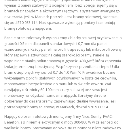
wymiar, z paneli stalowych z ociepleniem i bez. Specjalizujemy się w
bramach z napędem elektrycznym i ręcznym, z systemem awaryjnego
otwierania. Jeśli w Markach potrzebujesz bramy roletowej, skontaktuj
się pod 570 933 114. Nasi spawacze wykonają pomiary i zamontują
bramę roletową z napędem.
Panele bram roletowych wykonujemy z blachy stalowej ocynkowanej o
grubości 0,5 mm dla paneli standardowych i 0,7 mm dla paneli
wzmocnionych. Każdy panel ma profil trapezowy lub mikroprofilowany,
który zapewnia sztywność na całej szerokości bramy. Panele są
wypełnione pianką poliuretanową o gęstości 40 kg/m³, która zapewnia
izolację termiczną i akustyczną. Współczynnik przenikania ciepła U dla
bram ocieplonych wynosi od 0,7 do 1,0 W/m²K. Prowadnice boczne
wykonujemy z profili stalowych ocynkowanych w kształcie ceownika,
montowanych bezpośrednio do muru lub w świetle otworu. Wał
nawijający o średnicy 60-100 mm z rury stalowej bez szwu jest
montowany na łożyskach samosmarujących. Sprężyny skrętne
dobieramy do ciężaru bramy, zapewniając idealne wyważenie. Jeśli
potrzebujesz bramy roletowej w Markach, dzwoń 570 933 114.
Napędy do bram roletowych montujemy firmy Nice, Somfy, FAAC i
Benefon, z silnikiem elektrycznym o mocy 300-800 W w zależności od
wielkości bramy. Sterowanie odbywa się za pomocą pilota radiowego