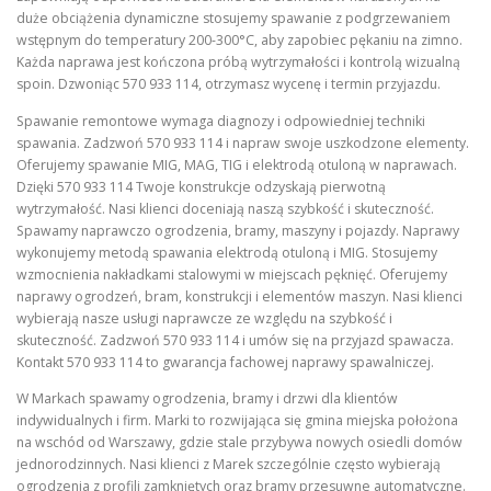
duże obciążenia dynamiczne stosujemy spawanie z podgrzewaniem
wstępnym do temperatury 200-300°C, aby zapobiec pękaniu na zimno.
Każda naprawa jest kończona próbą wytrzymałości i kontrolą wizualną
spoin. Dzwoniąc 570 933 114, otrzymasz wycenę i termin przyjazdu.
Spawanie remontowe wymaga diagnozy i odpowiedniej techniki
spawania. Zadzwoń 570 933 114 i napraw swoje uszkodzone elementy.
Oferujemy spawanie MIG, MAG, TIG i elektrodą otuloną w naprawach.
Dzięki 570 933 114 Twoje konstrukcje odzyskają pierwotną
wytrzymałość. Nasi klienci doceniają naszą szybkość i skuteczność.
Spawamy naprawczo ogrodzenia, bramy, maszyny i pojazdy. Naprawy
wykonujemy metodą spawania elektrodą otuloną i MIG. Stosujemy
wzmocnienia nakładkami stalowymi w miejscach pęknięć. Oferujemy
naprawy ogrodzeń, bram, konstrukcji i elementów maszyn. Nasi klienci
wybierają nasze usługi naprawcze ze względu na szybkość i
skuteczność. Zadzwoń 570 933 114 i umów się na przyjazd spawacza.
Kontakt 570 933 114 to gwarancja fachowej naprawy spawalniczej.
W Markach spawamy ogrodzenia, bramy i drzwi dla klientów
indywidualnych i firm. Marki to rozwijająca się gmina miejska położona
na wschód od Warszawy, gdzie stale przybywa nowych osiedli domów
jednorodzinnych. Nasi klienci z Marek szczególnie często wybierają
ogrodzenia z profili zamkniętych oraz bramy przesuwne automatyczne.