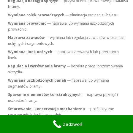
Regulacja naciągu sprężyn
— przywrócenie prawidłowego balansu
bramy.
Wymiana rolek prowadzących
— eliminacja zacinania i hałasu.
Wymiana prowadnic
— naprawa lub wymiana uszkodzonych
prowadnic.
Naprawa zawiasów
— wymiana lub regulacja zawiasów w bramach
uchylnych i segmentowych.
Wymiana linek nośnych
— naprawa zerwanych lub przetartych
linek.
Regulacja i wyrównanie bramy
— korekta pracy i poziomowania
skrzydła.
Wymiana uszkodzonych paneli
— naprawa lub wymiana
segmentów bramy.
Spawanie elementów konstrukcyjnych
— naprawa pęknięć i
uszkodzeń ramy.
Smarowanie i konserwacja mechaniczna
— profilaktyczne
smarowanie łożysk i prowadnic.
Wymiana napędu elektrycznego
— montaż nowego silnika do
Zadzwoń
bramy.