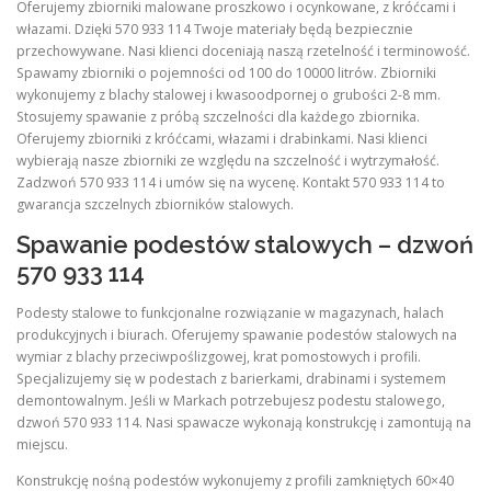
Oferujemy zbiorniki malowane proszkowo i ocynkowane, z króćcami i
włazami. Dzięki 570 933 114 Twoje materiały będą bezpiecznie
przechowywane. Nasi klienci doceniają naszą rzetelność i terminowość.
Spawamy zbiorniki o pojemności od 100 do 10000 litrów. Zbiorniki
wykonujemy z blachy stalowej i kwasoodpornej o grubości 2-8 mm.
Stosujemy spawanie z próbą szczelności dla każdego zbiornika.
Oferujemy zbiorniki z króćcami, włazami i drabinkami. Nasi klienci
wybierają nasze zbiorniki ze względu na szczelność i wytrzymałość.
Zadzwoń 570 933 114 i umów się na wycenę. Kontakt 570 933 114 to
gwarancja szczelnych zbiorników stalowych.
Spawanie podestów stalowych – dzwoń
570 933 114
Podesty stalowe to funkcjonalne rozwiązanie w magazynach, halach
produkcyjnych i biurach. Oferujemy spawanie podestów stalowych na
wymiar z blachy przeciwpoślizgowej, krat pomostowych i profili.
Specjalizujemy się w podestach z barierkami, drabinami i systemem
demontowalnym. Jeśli w Markach potrzebujesz podestu stalowego,
dzwoń 570 933 114. Nasi spawacze wykonają konstrukcję i zamontują na
miejscu.
Konstrukcję nośną podestów wykonujemy z profili zamkniętych 60×40