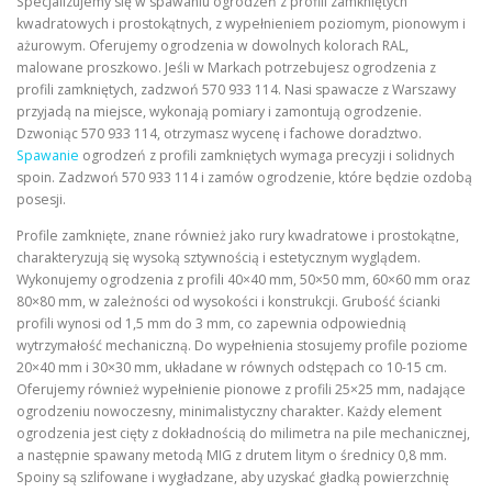
Specjalizujemy się w spawaniu ogrodzeń z profili zamkniętych
kwadratowych i prostokątnych, z wypełnieniem poziomym, pionowym i
ażurowym. Oferujemy ogrodzenia w dowolnych kolorach RAL,
malowane proszkowo. Jeśli w Markach potrzebujesz ogrodzenia z
profili zamkniętych, zadzwoń 570 933 114. Nasi spawacze z Warszawy
przyjadą na miejsce, wykonają pomiary i zamontują ogrodzenie.
Dzwoniąc 570 933 114, otrzymasz wycenę i fachowe doradztwo.
Spawanie
ogrodzeń z profili zamkniętych wymaga precyzji i solidnych
spoin. Zadzwoń 570 933 114 i zamów ogrodzenie, które będzie ozdobą
posesji.
Profile zamknięte, znane również jako rury kwadratowe i prostokątne,
charakteryzują się wysoką sztywnością i estetycznym wyglądem.
Wykonujemy ogrodzenia z profili 40×40 mm, 50×50 mm, 60×60 mm oraz
80×80 mm, w zależności od wysokości i konstrukcji. Grubość ścianki
profili wynosi od 1,5 mm do 3 mm, co zapewnia odpowiednią
wytrzymałość mechaniczną. Do wypełnienia stosujemy profile poziome
20×40 mm i 30×30 mm, układane w równych odstępach co 10-15 cm.
Oferujemy również wypełnienie pionowe z profili 25×25 mm, nadające
ogrodzeniu nowoczesny, minimalistyczny charakter. Każdy element
ogrodzenia jest cięty z dokładnością do milimetra na pile mechanicznej,
a następnie spawany metodą MIG z drutem litym o średnicy 0,8 mm.
Spoiny są szlifowane i wygładzane, aby uzyskać gładką powierzchnię