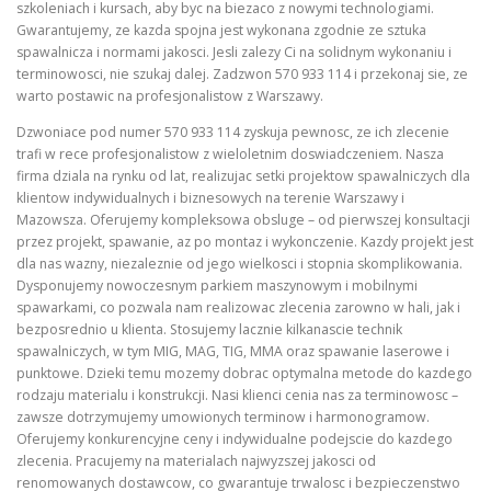
szkoleniach i kursach, aby byc na biezaco z nowymi technologiami.
Gwarantujemy, ze kazda spojna jest wykonana zgodnie ze sztuka
spawalnicza i normami jakosci. Jesli zalezy Ci na solidnym wykonaniu i
terminowosci, nie szukaj dalej. Zadzwon 570 933 114 i przekonaj sie, ze
warto postawic na profesjonalistow z Warszawy.
Dzwoniace pod numer 570 933 114 zyskuja pewnosc, ze ich zlecenie
trafi w rece profesjonalistow z wieloletnim doswiadczeniem. Nasza
firma dziala na rynku od lat, realizujac setki projektow spawalniczych dla
klientow indywidualnych i biznesowych na terenie Warszawy i
Mazowsza. Oferujemy kompleksowa obsluge – od pierwszej konsultacji
przez projekt, spawanie, az po montaz i wykonczenie. Kazdy projekt jest
dla nas wazny, niezaleznie od jego wielkosci i stopnia skomplikowania.
Dysponujemy nowoczesnym parkiem maszynowym i mobilnymi
spawarkami, co pozwala nam realizowac zlecenia zarowno w hali, jak i
bezposrednio u klienta. Stosujemy lacznie kilkanascie technik
spawalniczych, w tym MIG, MAG, TIG, MMA oraz spawanie laserowe i
punktowe. Dzieki temu mozemy dobrac optymalna metode do kazdego
rodzaju materialu i konstrukcji. Nasi klienci cenia nas za terminowosc –
zawsze dotrzymujemy umowionych terminow i harmonogramow.
Oferujemy konkurencyjne ceny i indywidualne podejscie do kazdego
zlecenia. Pracujemy na materialach najwyzszej jakosci od
renomowanych dostawcow, co gwarantuje trwalosc i bezpieczenstwo