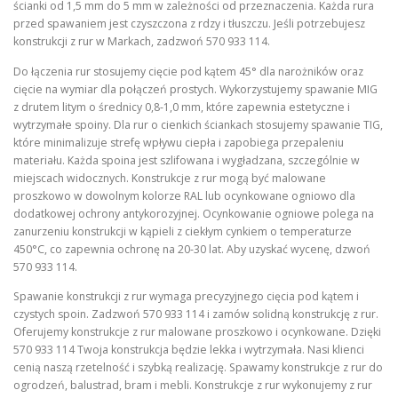
ścianki od 1,5 mm do 5 mm w zależności od przeznaczenia. Każda rura
przed spawaniem jest czyszczona z rdzy i tłuszczu. Jeśli potrzebujesz
konstrukcji z rur w Markach, zadzwoń 570 933 114.
Do łączenia rur stosujemy cięcie pod kątem 45° dla narożników oraz
cięcie na wymiar dla połączeń prostych. Wykorzystujemy spawanie MIG
z drutem litym o średnicy 0,8-1,0 mm, które zapewnia estetyczne i
wytrzymałe spoiny. Dla rur o cienkich ściankach stosujemy spawanie TIG,
które minimalizuje strefę wpływu ciepła i zapobiega przepaleniu
materiału. Każda spoina jest szlifowana i wygładzana, szczególnie w
miejscach widocznych. Konstrukcje z rur mogą być malowane
proszkowo w dowolnym kolorze RAL lub ocynkowane ogniowo dla
dodatkowej ochrony antykorozyjnej. Ocynkowanie ogniowe polega na
zanurzeniu konstrukcji w kąpieli z ciekłym cynkiem o temperaturze
450°C, co zapewnia ochronę na 20-30 lat. Aby uzyskać wycenę, dzwoń
570 933 114.
Spawanie konstrukcji z rur wymaga precyzyjnego cięcia pod kątem i
czystych spoin. Zadzwoń 570 933 114 i zamów solidną konstrukcję z rur.
Oferujemy konstrukcje z rur malowane proszkowo i ocynkowane. Dzięki
570 933 114 Twoja konstrukcja będzie lekka i wytrzymała. Nasi klienci
cenią naszą rzetelność i szybką realizację. Spawamy konstrukcje z rur do
ogrodzeń, balustrad, bram i mebli. Konstrukcje z rur wykonujemy z rur