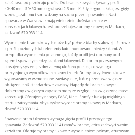
zależności od przekroju profilu. Do bram łukowych używamy profili
40×40 mm i 50×50 mm o grubości 2-3 mm. Każdy segment łuku jest gięty
według szablonu i sprawdzany na sucho przed spawaniem. Nasi
spawacze w Warszawie mają wieloletnie doświadczenie w
konstrukcjach łukowych. Jeśli potrzebujesz bramy łukowej w Markach,
zadzwoń 570 933 114.
Wypełnienie bram łukowych może być pełne z blachy stalowej, ażurowe
z profili poziomych lub elementy kute montowane między łukami. W
przypadku wypełnienia poziomego, każdy profil jest docinany pod
kątem i spawany między słupkami łukowymi. Dla bram przesuwnych
stosujemy system jezdny z szyną ułożoną po łuku, co wymaga
precyzyjnego wyprofilowania szyny i rolek. Bramy skrzydłowe łukowe
wyposażamy w wzmocnione zawiasy kute, które przenoszą większe
obciążenie niż standardowe zawiasy. Napędy do bram łukowych
dobieramy z większym zapasem mocy ze względu na zwiększoną masę
konstrukcji. Oferujemy napędy FAAC, Nice i Somfy z funkcją miękkiego
startu i zatrzymania. Aby uzyskać wycenę bramy łukowej w Markach,
dzwoń 570 933 114.
Spawanie bram łukowych wymaga gięcia profili i precyzyjnego
spawania. Zadzwoń 570 933 114 i zamów bramę, która zachwyci swoim
kształtem. Oferujemy bramy łukowe z wypełnieniem pełnym, ażurowym