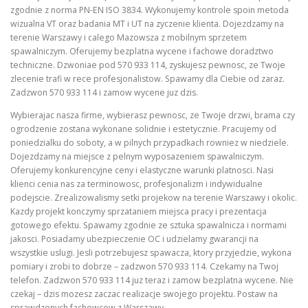
zgodnie z norma PN-EN ISO 3834. Wykonujemy kontrole spoin metoda
wizualna VT oraz badania MT i UT na zyczenie klienta. Dojezdzamy na
terenie Warszawy i calego Mazowsza z mobilnym sprzetem
spawalniczym. Oferujemy bezplatna wycene i fachowe doradztwo
techniczne. Dzwoniae pod 570 933 114, zyskujesz pewnosc, ze Twoje
zlecenie trafi w rece profesjonalistow. Spawamy dla Ciebie od zaraz.
Zadzwon 570 933 114 i zamow wycene juz dzis.
Wybierajac nasza firme, wybierasz pewnosc, ze Twoje drzwi, brama czy
ogrodzenie zostana wykonane solidnie i estetycznie. Pracujemy od
poniedzialku do soboty, a w pilnych przypadkach rowniez w niedziele.
Dojezdzamy na miejsce z pelnym wyposazeniem spawalniczym.
Oferujemy konkurencyjne ceny i elastyczne warunki platnosci. Nasi
klienci cenia nas za terminowosc, profesjonalizm i indywidualne
podejscie. Zrealizowalismy setki projekow na terenie Warszawy i okolic.
Kazdy projekt konczymy sprzataniem miejsca pracy i prezentacja
gotowego efektu. Spawamy zgodnie ze sztuka spawalnicza i normami
jakosci. Posiadamy ubezpieczenie OC i udzielamy gwarancji na
wszystkie uslugi. Jesli potrzebujesz spawacza, ktory przyjedzie, wykona
pomiary i zrobi to dobrze – zadzwon 570 933 114. Czekamy na Twoj
telefon. Zadzwon 570 933 114 juz teraz i zamow bezplatna wycene. Nie
czekaj – dzis mozesz zaczac realizacje swojego projektu. Postaw na
sprawdzonych fachowcow z Warszawy.