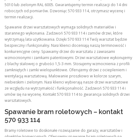
5010 lub zielonym RAL 6005. Gwarantujemy termin realizacji do 14 dni
roboczych od pomiarów. Dzwoniąc 570 933 114, otrzymasz wycenę i
termin realizacji.
Spawanie drzwi warsztatowych wymaga solidnych materiałów i
starannego wykonania. Zadzwoń 570 933 114 i zamów drzwi, które
wytrzymają lata użytkowania. Dzięki 570 933 114 Twój warsztat będzie
bezpieczny i funkcjonalny. Nasi klienci doceniają naszą terminowość i
konkurencyjne ceny. Spawamy drzwi do warsztatu z zawiasami
wzmocnionymi i zamkami patentowymi. Drzwi warsztatowe wykonujemy
z blachy stalowej o grubości 1,5-3 mm. Stosujemy wzmocnienia z profili
zamkniętych i zamki wielopunktowe. Oferujemy drzwi z ociepleniem i
wentylacją warsztatową. Malowanie proszkowo w kolorze szarym,
niebieskim i zielonym. Nasi klienci wybierają nasze drzwi warsztatowe
ze względu na wytrzymałość i funkcjonalność. Zadzwoń 570 933 114 i
umów się na wycenę. Kontakt 570 933 114 to gwarancja solidnych drzwi
warsztatowych.
Spawanie bram roletowych – kontakt
570 933 114
Bramy roletowe to doskonałe rozwiązanie do garaży, warsztatów i
obiektów komercyjnych. Oferujemy spawanie bram roletowych na