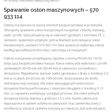
do bramy roletowej najwyższej jakości.
Spawanie osłon maszynowych – 570
933 114
Osłony maszynowe to ważny element bezpieczeństwa w przemyśle.
Oferujemy spawanie osłon maszynowych na wymiar z blachy stalowej,
siatki i profili. Specjalizujemy się w osłonach zgodnych z normami CE, z
zamkami i systemem uchylnym. Jeśli w Markach potrzebujesz osłon
maszynowych, zadzwoń 570 933 114. Nasi spawacze wykonają osłony
według specyfikacji technicznej i zamontują na maszynach.
Osłony maszynowe projektujemy zgodnie z normą PN-EN ISO 14120
dotyczącą bezpieczeństwa maszyn. Rama osłony jest wykonana z profili
zamkniętych 30×30 mm lub 40×40 mm w zależności od wielkości i
obciążenia. Wypełnienie stanowi siatka zgrzewana z drutu o średnicy 2-5
mm w oczkach 20×20 mm do 100×50 mm, dostosowana do strefy
niebezpiecznej maszyny. Dla osłon wymagających widoczności
stosujemy blachę perforowaną z otworami okrągłymi o średnicy 5-15
mm, co zapewnia wentylację i podgląd procesu. Dla osłon pełnych
stosujemy blachę stalową o grubości 1,5-2 mm. Każda osłona jest
wyposażona w system uchylny na zawiasach oraz zamek kluczowy z
możliwością odcięcia zasilania maszyny po otwarciu. Jeśli potrzebujesz