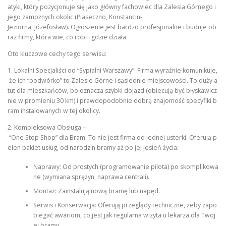
atyki, który pozycjonuje się jako główny fachowiec dla Zalesia Górnego i
jego zamożnych okolic (Piaseczno, Konstancin-
Jeziorna, Józefosław). Ogłoszenie jest bardzo profesjonalne i buduje ob
raz firmy, która wie, co robi i gdzie działa.
Oto kluczowe cechy tego serwisu:
1. Lokalni Specjaliści od “Sypialni Warszawy”: Firma wyraźnie komunikuje,
że ich “podwórko” to Zalesie Górne i sąsiednie miejscowości. To duży a
tut dla mieszkańców, bo oznacza szybki dojazd (obiecują być błyskawicz
nie w promieniu 30 km) i prawdopodobnie dobrą znajomość specyfiki b
ram instalowanych w tej okolicy.
2. Kompleksowa Obsługa –
“One Stop Shop” dla Bram: To nie jest firma od jednej usterki. Oferują p
ełen pakiet usług, od narodzin bramy aż po jej jesień życia:
Naprawy: Od prostych (programowanie pilota) po skomplikowa
ne (wymiana sprężyn, naprawa centrali).
Montaż: Zainstalują nową bramę lub napęd.
Serwis i Konserwacja: Oferują przeglądy techniczne, żeby zapo
biegać awariom, co jest jak regularna wizyta u lekarza dla Twoj
ej bramy.