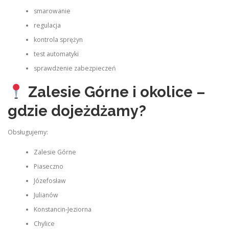
smarowanie
regulacja
kontrola sprężyn
test automatyki
sprawdzenie zabezpieczeń
Zalesie Górne i okolice –
gdzie dojeżdżamy?
Obsługujemy:
Zalesie Górne
Piaseczno
Józefosław
Julianów
Konstancin‑Jeziorna
Chylice