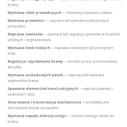
bramy.
Wymiana rolek prowadzących
— eliminacja zacinania i hałasu.
Wymiana prowadnic
— naprawa lub wymiana uszkodzonych
prowadnic.
Naprawa zawiasów
— wymiana lub regulacja zawiasów w bramach
uchylnych i segmentowych.
Wymiana linek nośnych
— naprawa zerwanych lub przetartych
linek.
Regulacja i wyrównanie bramy
— korekta pracy i poziomowania
skrzydła.
Wymiana uszkodzonych paneli
— naprawa lub wymiana
segmentów bramy.
Spawanie elementów konstrukcyjnych
— naprawa pęknięć i
uszkodzeń ramy.
Smarowanie i konserwacja mechaniczna
— profilaktyczne
smarowanie łożysk i prowadnic.
Wymiana napędu elektrycznego
— montaż nowego silnika do
bramy.