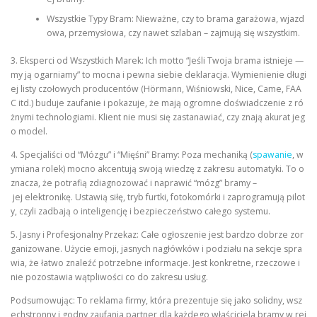
Wszystkie Typy Bram: Nieważne, czy to brama garażowa, wjazd
owa, przemysłowa, czy nawet szlaban – zajmują się wszystkim.
3. Eksperci od Wszystkich Marek: Ich motto “Jeśli Twoja brama istnieje —
my ją ogarniamy” to mocna i pewna siebie deklaracja. Wymienienie długi
ej listy czołowych producentów (Hörmann, Wiśniowski, Nice, Came, FAA
C itd.) buduje zaufanie i pokazuje, że mają ogromne doświadczenie z ró
żnymi technologiami. Klient nie musi się zastanawiać, czy znają akurat jeg
o model.
4. Specjaliści od “Mózgu” i “Mięśni” Bramy: Poza mechaniką (
spawanie
, w
ymiana rolek) mocno akcentują swoją wiedzę z zakresu automatyki. To o
znacza, że potrafią zdiagnozować i naprawić “mózg” bramy –
jej elektronikę. Ustawią siłę, tryb furtki, fotokomórki i zaprogramują pilot
y, czyli zadbają o inteligencję i bezpieczeństwo całego systemu.
5. Jasny i Profesjonalny Przekaz: Całe ogłoszenie jest bardzo dobrze zor
ganizowane. Użycie emoji, jasnych nagłówków i podziału na sekcje spra
wia, że łatwo znaleźć potrzebne informacje. Jest konkretne, rzeczowe i
nie pozostawia wątpliwości co do zakresu usług.
Podsumowując: To reklama firmy, która prezentuje się jako solidny, wsz
echstronny i godny zaufania partner dla każdego właściciela bramy w rej