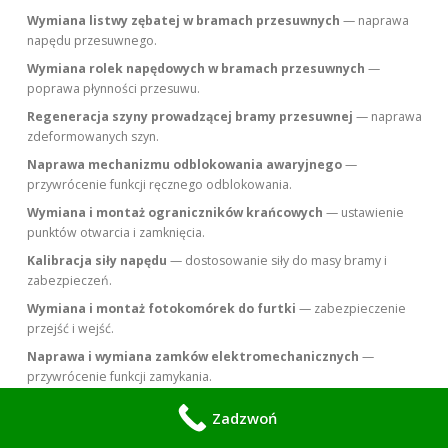
Wymiana listwy zębatej w bramach przesuwnych
— naprawa
napędu przesuwnego.
Wymiana rolek napędowych w bramach przesuwnych
—
poprawa płynności przesuwu.
Regeneracja szyny prowadzącej bramy przesuwnej
— naprawa
zdeformowanych szyn.
Naprawa mechanizmu odblokowania awaryjnego
—
przywrócenie funkcji ręcznego odblokowania.
Wymiana i montaż ograniczników krańcowych
— ustawienie
punktów otwarcia i zamknięcia.
Kalibracja siły napędu
— dostosowanie siły do masy bramy i
zabezpieczeń.
Wymiana i montaż fotokomórek do furtki
— zabezpieczenie
przejść i wejść.
Naprawa i wymiana zamków elektromechanicznych
—
przywrócenie funkcji zamykania.
Montaż systemów awaryjnego zasilania
— instalacja UPS lub
Zadzwoń
akumulatorów do napędu.