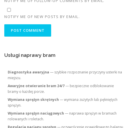
NOTIFY ME OF FOLLOW-UP COMMENTS BY EMAIL.
NOTIFY ME OF NEW POSTS BY EMAIL.
Usługi naprawy bram
Diagnostyka awaryjna
— szybkie rozpoznanie przyczyny usterki na
miejscu.
Awaryjne otwieranie bram 24/7
— bezpieczne odblokowanie
bramy o każdej porze.
Wymiana sprężyn skrętnych
— wymiana zużytych lub pękniętych
sprężyn.
Wymiana sprężyn naciągowych
— naprawa sprężyn w bramach
rolowanych i roletach.
Regulacja naciągu sprężyn
— przywrócenie prawidłowego balansu