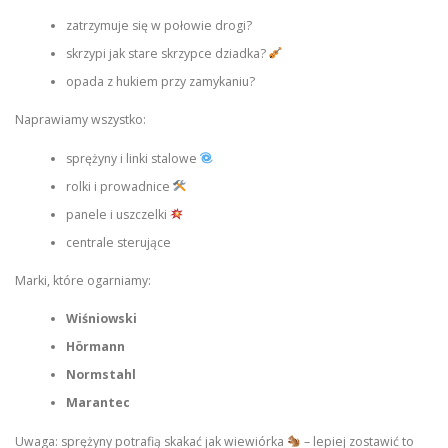
zatrzymuje się w połowie drogi?
skrzypi jak stare skrzypce dziadka?
opada z hukiem przy zamykaniu?
Naprawiamy wszystko:
sprężyny i linki stalowe
rolki i prowadnice
panele i uszczelki
centrale sterujące
Marki, które ogarniamy:
Wiśniowski
Hörmann
Normstahl
Marantec
Uwaga: sprężyny potrafią skakać jak wiewiórka
– lepiej zostawić to