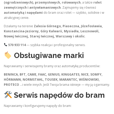
(ogrodzeniowych), przemysłowych, rolowanych
, a także
rolet
zewnętrznych i antywłamaniowych
. Zajmujemy się również
automatyką i napędami
do bram oraz rolet — szybko, solidnie i w
atrakcyjnej cenie.
Działamy na terenie
Zalesia Górnego, Piaseczna, Józefosławia,
Konstancina‑Jeziorny, Góry Kalwarii, Mysiadła, Lesznowoli,
Nowej Iwicznej, Starej Iwicznej, Warszawy i okolic
.
570 933 114
— szybka reakcja i profesjonalny serwis.
Obsługiwane marki
Naprawiamy i serwisujemy bramy oraz automatykę producentów:
BENINCA, BFT, CAME, FAAC, GENIUS, KINGGATES, NICE, SOMFY,
HÖRMANN, NORMSTAHL, TOUSEK, MARANTEC, WIŚNIOWSKI,
PROTECO
…i wiele innych. Jeśli Twoja brama istnieje — my ją ogarniamy.
Serwis napędów do bram
Naprawiamy i konfigurujemy napędy do bram: