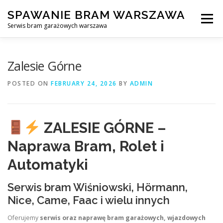
Skip
SPAWANIE BRAM WARSZAWA
to
Menu
content
Serwis bram garażowych warszawa
SPAWANIE BRAM GARAŻOWYCH I OGRODZEŃ WARSZAWA
Zalesie Górne
POSTED ON
FEBRUARY 24, 2026
BY
ADMIN
AWARYJNE OTWIERANIE BRAM
BLOG
KONTAKT
ZALESIE GÓRNE –
Naprawa Bram, Rolet i
Automatyki
Serwis bram Wiśniowski, Hörmann,
Nice, Came, Faac i wielu innych
Oferujemy
serwis oraz naprawę bram garażowych, wjazdowych