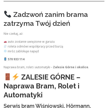
Zadzwoń zanim brama
zatrzyma Twój dzień
Nie czekaj, aż:
auto zostanie uwięzione w garażu
roleta odmówi współpracy przed burzą
mróz zablokuje napęd
570 933 114
Naprawa bram, rolet i automatyki –
Zalesie Górne i okolice
.
ZALESIE GÓRNE –
Naprawa Bram, Rolet i
Automatyki
Serwis bram Wiśniowski, Hörmann,