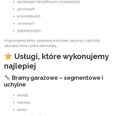
wjazdowych (skrzydłowych i przesuwnych)
garażowych
przemysłowych
rolowanych
szybkobieżnych
Programujemy piloty, ustawiamy krańcówki, siłę pracy, tryb furtki,
zabezpieczenia i pełną automatykę.
Usługi, które wykonujemy
najlepiej
Bramy garażowe – segmentowe i
uchylne
montaż
naprawa
serwis