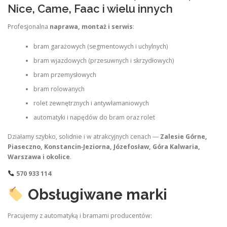
Nice, Came, Faac i wielu innych
Profesjonalna
naprawa, montaż i serwis
:
bram garażowych (segmentowych i uchylnych)
bram wjazdowych (przesuwnych i skrzydłowych)
bram przemysłowych
bram rolowanych
rolet zewnętrznych i antywłamaniowych
automatyki i napędów do bram oraz rolet
Działamy szybko, solidnie i w atrakcyjnych cenach —
Zalesie Górne,
Piaseczno, Konstancin‑Jeziorna, Józefosław, Góra Kalwaria,
Warszawa i okolice
.
570 933 114
Obsługiwane marki
Pracujemy z automatyką i bramami producentów: