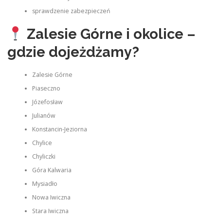
sprawdzenie zabezpieczeń
Zalesie Górne i okolice –
gdzie dojeżdżamy?
Zalesie Górne
Piaseczno
Józefosław
Julianów
Konstancin‑Jeziorna
Chylice
Chyliczki
Góra Kalwaria
Mysiadło
Nowa Iwiczna
Stara Iwiczna