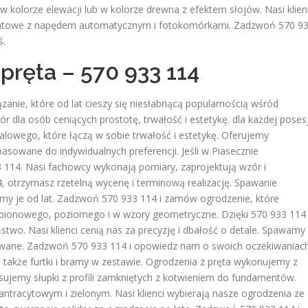
lorze elewacji lub w kolorze drewna z efektem słojów. Nasi klien
mentowe z napędem automatycznym i fotokomórkami. Zadzwoń 570 9
ś.
pręta – 570 933 114
ązanie, które od lat cieszy się niesłabnącą popularnością wśród
 dla osób ceniących prostotę, trwałość i estetykę. dla każdej posesj
alowego, które łączą w sobie trwałość i estetykę. Oferujemy
sowane do indywidualnych preferencji. Jeśli w Piasecznie
 114. Nasi fachowcy wykonają pomiary, zaprojektują wzór i
 otrzymasz rzetelną wycenę i terminową realizację. Spawanie
my je od lat. Zadzwoń 570 933 114 i zamów ogrodzenie, które
 pionowego, poziomego i w wzory geometryczne. Dzięki 570 933 114
stwo. Nasi klienci cenią nas za precyzję i dbałość o detale. Spawamy
wane. Zadzwoń 570 933 114 i opowiedz nam o swoich oczekiwaniach
a także furtki i bramy w zestawie. Ogrodzenia z pręta wykonujemy z
sujemy słupki z profili zamkniętych z kotwieniem do fundamentów.
ntracytowym i zielonym. Nasi klienci wybierają nasze ogrodzenia ze