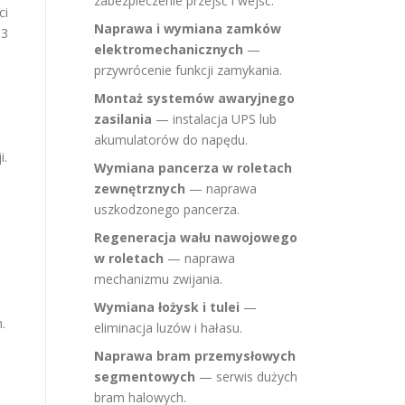
zabezpieczenie przejść i wejść.
ci
Naprawa i wymiana zamków
33
elektromechanicznych
—
przywrócenie funkcji zamykania.
Montaż systemów awaryjnego
zasilania
— instalacja UPS lub
akumulatorów do napędu.
i.
Wymiana pancerza w roletach
zewnętrznych
— naprawa
uszkodzonego pancerza.
Regeneracja wału nawojowego
w roletach
— naprawa
mechanizmu zwijania.
Wymiana łożysk i tulei
—
.
eliminacja luzów i hałasu.
Naprawa bram przemysłowych
segmentowych
— serwis dużych
bram halowych.