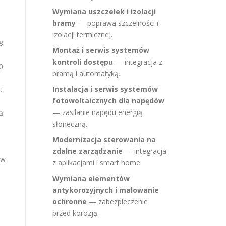
Wymiana uszczelek i izolacji
bramy
— poprawa szczelności i
izolacji termicznej.
8
Montaż i serwis systemów
kontroli dostępu
— integracja z
0
bramą i automatyką.
Instalacja i serwis systemów
u
fotowoltaicznych dla napędów
— zasilanie napędu energią
ą
słoneczną.
Modernizacja sterowania na
zdalne zarządzanie
— integracja
 w
z aplikacjami i smart home.
Wymiana elementów
antykorozyjnych i malowanie
ochronne
— zabezpieczenie
przed korozją.