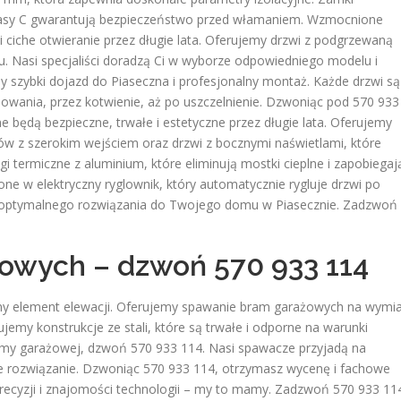
asy C gwarantują bezpieczeństwo przed włamaniem. Wzmocnione
 ciche otwieranie przez długie lata. Oferujemy drzwi z podgrzewaną
u. Nasi specjaliści doradzą Ci w wyborze odpowiedniego modelu i
 szybki dojazd do Piaseczna i profesjonalny montaż. Każde drzwi są
wania, przez kotwienie, aż po uszczelnienie. Dzwoniąc pod 570 933
 będą bezpieczne, trwałe i estetyczne przez długie lata. Oferujemy
 z szerokim wejściem oraz drzwi z bocznymi naświetlami, które
 termiczne z aluminium, które eliminują mostki cieplne i zapobiegaj
 w elektryczny ryglownik, który automatycznie rygluje drzwi po
ze optymalnego rozwiązania do Twojego domu w Piasecznie. Zadzwoń
owych – dzwoń 570 933 114
żny element elewacji. Oferujemy spawanie bram garażowych na wymi
my konstrukcje ze stali, które są trwałe i odporne na warunki
ramy garażowej, dzwoń 570 933 114. Nasi spawacze przyjadą na
ze rozwiązanie. Dzwoniąc 570 933 114, otrzymasz wycenę i fachowe
cyzji i znajomości technologii – my to mamy. Zadzwoń 570 933 114