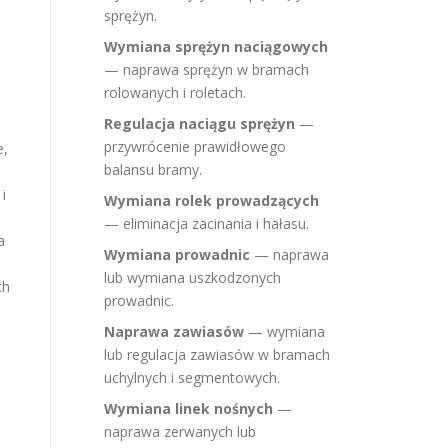
sprężyn.
Wymiana sprężyn naciągowych
— naprawa sprężyn w bramach
rolowanych i roletach.
Regulacja naciągu sprężyn
—
przywrócenie prawidłowego
e,
balansu bramy.
i
Wymiana rolek prowadzących
— eliminacja zacinania i hałasu.
a
Wymiana prowadnic
— naprawa
lub wymiana uszkodzonych
ch
prowadnic.
Naprawa zawiasów
— wymiana
lub regulacja zawiasów w bramach
uchylnych i segmentowych.
Wymiana linek nośnych
—
naprawa zerwanych lub