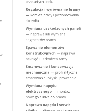
przetartych linek.
Regulacja i wyrównanie bramy
— korekta pracy i poziomowania
wi
skrzydła.
Wymiana uszkodzonych paneli
— naprawa lub wymiana
segmentów bramy.
Spawanie elementów
i
konstrukcyjnych
— naprawa
ów
pęknięć i uszkodzeń ramy.
Smarowanie i konserwacja
mechaniczna
— profilaktyczne
smarowanie łożysk i prowadnic.
w
Wymiana napędu
elektrycznego
— montaż
nowego silnika do bramy.
Naprawa napędu i serwis
silnika
— diagnostyka i naprawa