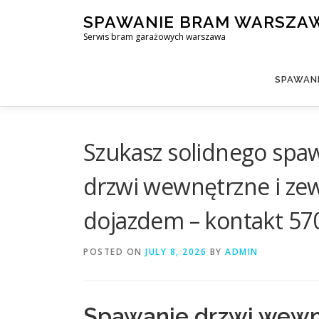
Skip
SPAWANIE BRAM WARSZA
to
Serwis bram garażowych warszawa
content
SPAWAN
Szukasz solidnego spa
drzwi wewnętrzne i zew
dojazdem – kontakt 57
POSTED ON
JULY 8, 2026
BY
ADMIN
Spawanie drzwi wewn