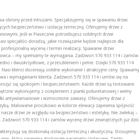
ia obrony przed intruzami. Specjalizujemy się w spawaniu drzwi
ących bezpieczeństwo i izolację termiczną. Oferujemy drzwi z
owymi. Jeśli w Piasecznie potrzebujesz solidnych drzwi
 specjaliści doradzą, jakie rozwiązanie będzie najlepsze dla
ofesjonalną wycenę i termin realizacji. Spawanie drzwi
howca – my spełniamy te wymagania. Zadzwoń 570 933 114 i zamów
jedno i dwuskrzydłowe, z przeszkleniem i pełne. Dzięki 570 933 114
e. Nasi klienci doceniają solidne wykonanie i atrakcyjne ceny. Spawam
wa i wymaganiami klienta. Zadzwoń 570 933 114 i umów się na
ieszyć się spokojem i bezpieczeństwem. Każde drzwi są testowane
ętrzne wykonujemy z ociepleniem z pianki poliuretanowej i wełny
dki antywłamaniowe i wzmocnione zawiasy. Oferujemy drzwi z
ybą. Malowanie proszkowo w kolorze elewacji zapewnia spójność
ją nasze drzwi ze względu na bezpieczeństwo i estetykę. Nie zwlekaj –
u. Zadzwoń 570 933 114 i zamów wycenę drzwi zewnętrznych już dziś
teryzują się doskonałą izolacją termiczną i akustyczną. Stosujemy
60 mm, która zapewnia doskonałe parametry izolacyjne. Zamki