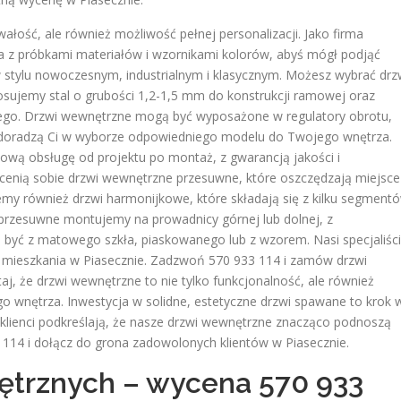
ałość, ale również możliwość pełnej personalizacji. Jako firma
 z próbkami materiałów i wzornikami kolorów, abyś mógł podjąć
stylu nowoczesnym, industrialnym i klasycznym. Możesz wybrać drz
tosujemy stal o grubości 1,2-1,5 mm do konstrukcji ramowej oraz
nego. Drzwi wewnętrzne mogą być wyposażone w regulatory obrotu,
ci doradzą Ci w wyborze odpowiedniego modelu do Twojego wnętrza.
wą obsługę od projektu po montaż, z gwarancją jakości i
e cenią sobie drzwi wewnętrzne przesuwne, które oszczędzają miejsce 
my również drzwi harmonijkowe, które składają się z kilku segment
i przesuwne montujemy na prowadnicy górnej lub dolnej, z
yć z matowego szkła, piaskowanego lub z wzorem. Nasi specjaliści
o mieszkania w Piasecznie. Zadzwoń 570 933 114 i zamów drzwi
j, że drzwi wewnętrzne to nie tylko funkcjonalność, ale również
o wnętrza. Inwestycja w solidne, estetyczne drzwi spawane to krok 
i klienci podkreślają, że nasze drzwi wewnętrzne znacząco podnoszą
114 i dołącz do grona zadowolonych klientów w Piasecznie.
ętrznych – wycena 570 933