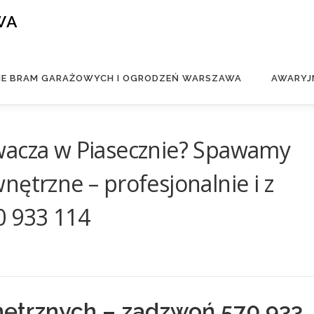
WA
IE BRAM GARAŻOWYCH I OGRODZEŃ WARSZAWA
AWARYJ
wacza w Piasecznie? Spawamy
nętrzne – profesjonalnie i z
0 933 114
ętrznych – zadzwoń 570 933