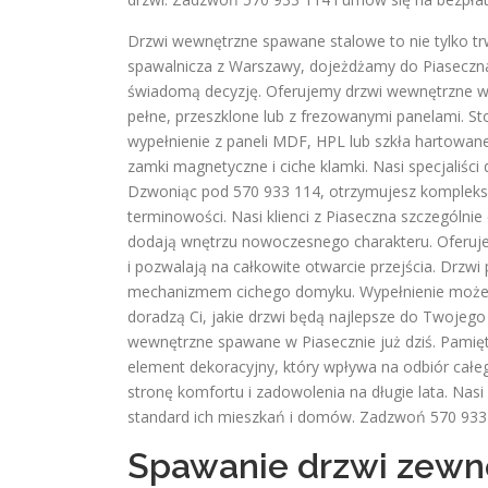
Drzwi wewnętrzne spawane stalowe to nie tylko trw
spawalnicza z Warszawy, dojeżdżamy do Piaseczna
świadomą decyzję. Oferujemy drzwi wewnętrzne w 
pełne, przeszklone lub z frezowanymi panelami. S
wypełnienie z paneli MDF, HPL lub szkła hartowa
zamki magnetyczne i ciche klamki. Nasi specjaliś
Dzwoniąc pod 570 933 114, otrzymujesz komplekso
terminowości. Nasi klienci z Piaseczna szczególni
dodają wnętrzu nowoczesnego charakteru. Oferuje
i pozwalają na całkowite otwarcie przejścia. Drzw
mechanizmem cichego domyku. Wypełnienie może b
doradzą Ci, jakie drzwi będą najlepsze do Twojeg
wewnętrzne spawane w Piasecznie już dziś. Pamięta
element dekoracyjny, który wpływa na odbiór całeg
stronę komfortu i zadowolenia na długie lata. Nas
standard ich mieszkań i domów. Zadzwoń 570 933 
Spawanie drzwi zewn