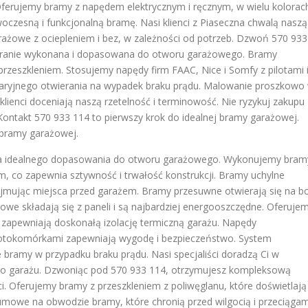
ferujemy bramy z napędem elektrycznym i ręcznym, w wielu kolorach
oczesną i funkcjonalną bramę. Nasi klienci z Piaseczna chwalą naszą
ażowe z ociepleniem i bez, w zależności od potrzeb. Dzwoń 570 933
staranie wykonana i dopasowana do otworu garażowego. Bramy
zeszkleniem. Stosujemy napędy firm FAAC, Nice i Somfy z pilotami 
ryjnego otwierania na wypadek braku prądu. Malowanie proszkowo
klienci doceniają naszą rzetelność i terminowość. Nie ryzykuj zakupu
ontakt 570 933 114 to pierwszy krok do idealnej bramy garażowej.
bramy garażowej.
a idealnego dopasowania do otworu garażowego. Wykonujemy bram
mm, co zapewnia sztywność i trwałość konstrukcji. Bramy uchylne
zajmując miejsca przed garażem. Bramy przesuwne otwierają się na b
we składają się z paneli i są najbardziej energooszczędne. Oferuje
e zapewniają doskonałą izolację termiczną garażu. Napędy
otokomórkami zapewniają wygodę i bezpieczeństwo. System
 bramy w przypadku braku prądu. Nasi specjaliści doradzą Ci w
o garażu. Dzwoniąc pod 570 933 114, otrzymujesz kompleksową
. Oferujemy bramy z przeszkleniem z poliwęglanu, które doświetlają
umowe na obwodzie bramy, które chronią przed wilgocią i przeciągam