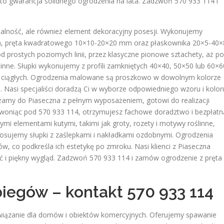
 to gwarancja solidnego ogrodzenia na lata. Zadzwoń 570 933 114 i
nalność, ale również element dekoracyjny posesji. Wykonujemy
mm, pręta kwadratowego 10×10-20×20 mm oraz płaskownika 20×5-40×
prostych poziomych linii, przez klasyczne pionowe sztachety, aż po
ne. Słupki wykonujemy z profili zamkniętych 40×40, 50×50 lub 60×6
ciągłych. Ogrodzenia malowane są proszkowo w dowolnym kolorze
a. Nasi specjaliści doradzą Ci w wyborze odpowiedniego wzoru i kolor
amy do Piaseczna z pełnym wyposażeniem, gotowi do realizacji
woniąc pod 570 933 114, otrzymujesz fachowe doradztwo i bezpłatn
i elementami kutymi, takimi jak groty, rozety i motywy roślinne,
Stosujemy słupki z zaślepkami i nakładkami ozdobnymi. Ogrodzenia
 co podkreśla ich estetykę po zmroku. Nasi klienci z Piaseczna
ć i piękny wygląd. Zadzwoń 570 933 114 i zamów ogrodzenie z pręta
iegów – kontakt 570 933 114
wiązanie dla domów i obiektów komercyjnych. Oferujemy spawanie