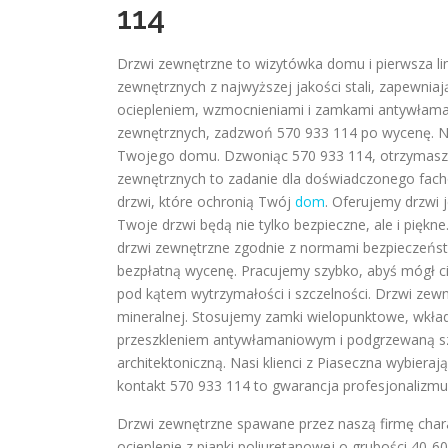
114
Drzwi zewnętrzne to wizytówka domu i pierwsza lin
zewnętrznych z najwyższej jakości stali, zapewniaj
ociepleniem, wzmocnieniami i zamkami antywłamani
zewnętrznych, zadzwoń 570 933 114 po wycenę. Nasi
Twojego domu. Dzwoniąc 570 933 114, otrzymasz pr
zewnętrznych to zadanie dla doświadczonego fac
drzwi, które ochronią Twój
dom
. Oferujemy drzwi 
Twoje drzwi będą nie tylko bezpieczne, ale i piękn
drzwi zewnętrzne zgodnie z normami bezpieczeńst
bezpłatną wycenę. Pracujemy szybko, abyś mógł c
pod kątem wytrzymałości i szczelności. Drzwi zewn
mineralnej. Stosujemy zamki wielopunktowe, wkła
przeszkleniem antywłamaniowym i podgrzewaną sz
architektoniczną. Nasi klienci z Piaseczna wybiera
kontakt 570 933 114 to gwarancja profesjonalizm
Drzwi zewnętrzne spawane przez naszą firmę charak
ocieplenie z pianki poliuretanowej o grubości 40-