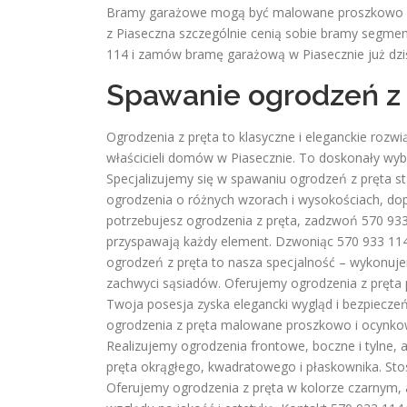
Bramy garażowe mogą być malowane proszkowo w ko
z Piaseczna szczególnie cenią sobie bramy seg
114 i zamów bramę garażową w Piasecznie już dzi
Spawanie ogrodzeń z 
Ogrodzenia z pręta to klasyczne i eleganckie rozwi
właścicieli domów w Piasecznie. To doskonały wybór
Specjalizujemy się w spawaniu ogrodzeń z pręta st
ogrodzenia o różnych wzorach i wysokościach, dopa
potrzebujesz ogrodzenia z pręta, zadzwoń 570 933
przyspawają każdy element. Dzwoniąc 570 933 114,
ogrodzeń z pręta to nasza specjalność – wykonuje
zachwyci sąsiadów. Oferujemy ogrodzenia z pręta
Twoja posesja zyska elegancki wygląd i bezpieczeń
ogrodzenia z pręta malowane proszkowo i ocynko
Realizujemy ogrodzenia frontowe, boczne i tylne, 
pręta okrągłego, kwadratowego i płaskownika. Sto
Oferujemy ogrodzenia z pręta w kolorze czarnym, a