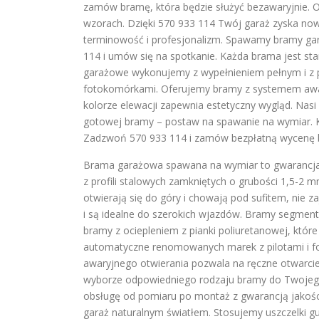
zamów bramę, która będzie służyć bezawaryjnie. O
wzorach. Dzięki 570 933 114 Twój garaż zyska now
terminowość i profesjonalizm. Spawamy bramy gar
114 i umów się na spotkanie. Każda brama jest 
garażowe wykonujemy z wypełnieniem pełnym i z pr
fotokomórkami. Oferujemy bramy z systemem awa
kolorze elewacji zapewnia estetyczny wygląd. Nasi 
gotowej bramy – postaw na spawanie na wymiar. K
Zadzwoń 570 933 114 i zamów bezpłatną wycenę 
Brama garażowa spawana na wymiar to gwarancj
z profili stalowych zamkniętych o grubości 1,5-2 
otwierają się do góry i chowają pod sufitem, nie 
i są idealne do szerokich wjazdów. Bramy segmento
bramy z ociepleniem z pianki poliuretanowej, któr
automatyczne renomowanych marek z pilotami i f
awaryjnego otwierania pozwala na ręczne otwarcie
wyborze odpowiedniego rodzaju bramy do Twojeg
obsługę od pomiaru po montaż z gwarancją jakości
garaż naturalnym światłem. Stosujemy uszczelki g