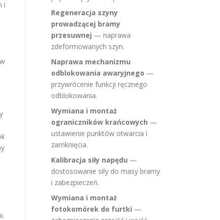
 i
Regeneracja szyny
prowadzącej bramy
przesuwnej
— naprawa
zdeformowanych szyn.
i
 w
Naprawa mechanizmu
odblokowania awaryjnego
—
przywrócenie funkcji ręcznego
odblokowania.
Wymiana i montaż
y
ograniczników krańcowych
—
ustawienie punktów otwarcia i
ok
zamknięcia.
my
Kalibracja siły napędu
—
dostosowanie siły do masy bramy
i zabezpieczeń.
Wymiana i montaż
fotokomórek do furtki
—
i.