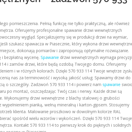
go pomieszczenia. Pełnią funkcję nie tylko praktyczną, ale również
 wnętrza. Oferujemy profesjonalne spawanie drzwi wewnętrznych
nowoczesny wygląd. Specjalizujemy się w produkcji drzwi na wymiar,
 Jeśli szukasz spawacza w Piasecznie, który wykona drzwi wewnętrzn
miejsce, dokonają pomiarów i zaproponują optymalne rozwiązanie.
 i bezpłatną wycenę.
Spawanie
drzwi wewnętrznych wymaga precyzji 
 114 i zamów drzwi, które będą ozdobą Twojego domu. Oferujemy
leniem i w różnych kolorach. Dzięki 570 933 114 Twoje wnętrze zysk
na cenią nas za terminowość i wysoką jakość usług. Spawamy drzwi do
łością o szczegóły. Zadzwoń 570 933 114 i powierz nam
spawanie
swoi
aru po montaż, oszczędzając Twój czas i nerwy. Każde drzwi są
nie. Wykonujemy drzwi wewnętrzne z blachy stalowej o grubości
 wypełnieniem pianką, wełną mineralną i karton-gipsem. Stosujemy
 potrzeb klienta. Malowanie proszkowo w dowolnym kolorze RAL
wybierać spośród wielu wzorów i wykończeń. Dzięki 570 933 114 Twoje
trza. Kontakt 570 933 114 to pierwszy krok do pięknych i solidnych
tną wycenę w Piasecznie.