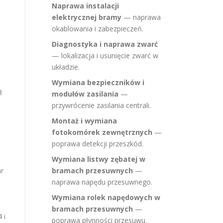
Naprawa instalacji
elektrycznej bramy
— naprawa
okablowania i zabezpieczeń.
Diagnostyka i naprawa zwarć
— lokalizacja i usunięcie zwarć w
układzie.
Wymiana bezpieczników i
ą
modułów zasilania
—
przywrócenie zasilania centrali.
Montaż i wymiana
fotokomórek zewnętrznych
—
poprawa detekcji przeszkód.
Wymiana listwy zębatej w
ar
bramach przesuwnych
—
naprawa napędu przesuwnego.
Wymiana rolek napędowych w
bramach przesuwnych
—
 i
poprawa płynności przesuwu.