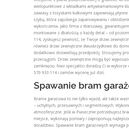
wielopunktowe z wkładkami antywłamaniowymi kl
zawiasy z łożyskami kulkowymi zapewniają płynne i
szybą, która zapobiega zaparowywaniu i oblodzeni
wykończenia. Jako firma z Warszawy, gwarantujemy
montowane z dbałością o każdy detal – od poziomo
114, zyskujesz pewność, że Twoje drzwi zewnętrzne
również drzwi zewnętrzne dwuskrzydłowe do domów
dodatkowo doświetlają przedpokój. Stosujemy progi
przeciągom. Drzwi zewnętrzne mogą być wyposażone
zamknięciu. Nasi specjaliści doradzą Ci w wybor
570 933 114 i zamów wycenę już dziś.
Spawanie bram garaż
Brama garażowa to nie tylko wjazd, ale także wa
– uchylnych, przesuwnych i segmentowych. Wykonuje
atmosferyczne. Jeśli w Piasecznie potrzebujesz b
miejsce, wykonają pomiary i zaproponują najleps
doradztwo. Spawanie bram garażowych wymaga pre