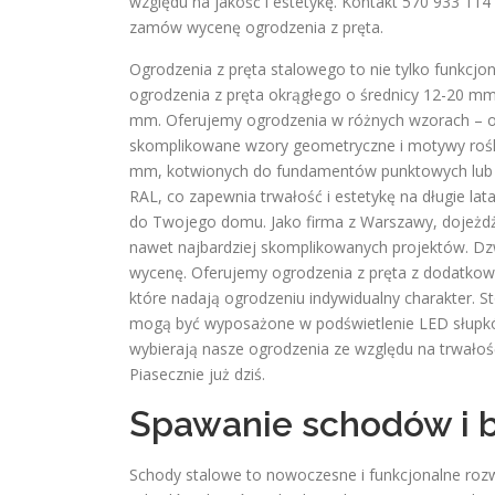
względu na jakość i estetykę. Kontakt 570 933 114
zamów wycenę ogrodzenia z pręta.
Ogrodzenia z pręta stalowego to nie tylko funkcjo
ogrodzenia z pręta okrągłego o średnicy 12-20 
mm. Oferujemy ogrodzenia w różnych wzorach – od 
skomplikowane wzory geometryczne i motywy roślin
mm, kotwionych do fundamentów punktowych lub 
RAL, co zapewnia trwałość i estetykę na długie lat
do Twojego domu. Jako firma z Warszawy, dojeżdż
nawet najbardziej skomplikowanych projektów. Dz
wycenę. Oferujemy ogrodzenia z pręta z dodatkowym
które nadają ogrodzeniu indywidualny charakter. 
mogą być wyposażone w podświetlenie LED słupków,
wybierają nasze ogrodzenia ze względu na trwałoś
Piasecznie już dziś.
Spawanie schodów i b
Schody stalowe to nowoczesne i funkcjonalne roz