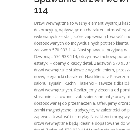
114
Drzwi wewnętrzne to ważny element wystroju każde
dekoracyjną, wpływając na charakter i atmosferę
wykonanych ze stali, które zapewniają trwałość i 
dostosowanych do indywidualnych potrzeb klienta.
zadzwoń 570 933 114. Nasi spawacze przyjadą na 
Dzwoniąc 570 933 114, otrzymasz fachową poradę
estetyki – dbamy o każdy detal. Zadzwoń 570 933
drzwi wewnętrzne stalowe z wypełnieniem, przeszk
nowy, elegancki charakter. Nasi klienci z Piasecz
salonu, sypialni, kuchni i łazienki – zawsze z dba
drzwi wewnętrznych. Realizujemy zlecenia od pomi
starannie szlifowane i zabezpieczane antykorozyj
dostosowanej do przeznaczenia. Oferujemy drzwi z
zamki magnetyczne i tradycyjne, w zależności od
zapewnia trwałość i estetykę. Nasi klienci mogą 
drzwi wewnętrzne będą idealnie dopasowane do wnę
drzwi. Zadzwoń 570 933 114 i umów się na bezpła