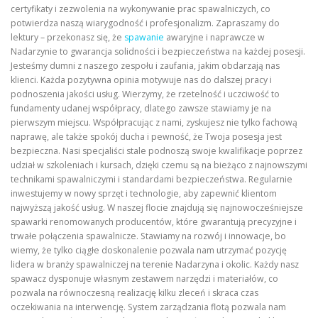
certyfikaty i zezwolenia na wykonywanie prac spawalniczych, co
potwierdza naszą wiarygodność i profesjonalizm. Zapraszamy do
lektury – przekonasz się, że
spawanie
awaryjne i naprawcze w
Nadarzynie to gwarancja solidności i bezpieczeństwa na każdej posesji.
Jesteśmy dumni z naszego zespołu i zaufania, jakim obdarzają nas
klienci. Każda pozytywna opinia motywuje nas do dalszej pracy i
podnoszenia jakości usług. Wierzymy, że rzetelność i uczciwość to
fundamenty udanej współpracy, dlatego zawsze stawiamy je na
pierwszym miejscu. Współpracując z nami, zyskujesz nie tylko fachową
naprawę, ale także spokój ducha i pewność, że Twoja posesja jest
bezpieczna. Nasi specjaliści stale podnoszą swoje kwalifikacje poprzez
udział w szkoleniach i kursach, dzięki czemu są na bieżąco z najnowszymi
technikami spawalniczymi i standardami bezpieczeństwa. Regularnie
inwestujemy w nowy sprzęt i technologie, aby zapewnić klientom
najwyższą jakość usług. W naszej flocie znajdują się najnowocześniejsze
spawarki renomowanych producentów, które gwarantują precyzyjne i
trwałe połączenia spawalnicze. Stawiamy na rozwój i innowacje, bo
wiemy, że tylko ciągłe doskonalenie pozwala nam utrzymać pozycję
lidera w branży spawalniczej na terenie Nadarzyna i okolic. Każdy nasz
spawacz dysponuje własnym zestawem narzędzi i materiałów, co
pozwala na równoczesną realizację kilku zleceń i skraca czas
oczekiwania na interwencję. System zarządzania flotą pozwala nam