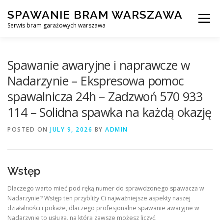
Skip
SPAWANIE BRAM WARSZAWA
to
Menu
content
Serwis bram garażowych warszawa
SPAWANIE BRAM GARAŻOWYCH I OGRODZEŃ WARSZAWA
Spawanie awaryjne i naprawcze w
Nadarzynie – Ekspresowa pomoc
spawalnicza 24h – Zadzwoń 570 933
AWARYJNE OTWIERANIE BRAM
BLOG
KONTAKT
114 – Solidna spawka na każdą okazję
POSTED ON
JULY 9, 2026
BY
ADMIN
Wstęp
Dlaczego warto mieć pod ręką numer do sprawdzonego spawacza w
Nadarzynie? Wstęp ten przybliży Ci najważniejsze aspekty naszej
działalności i pokaże, dlaczego profesjonalne spawanie awaryjne w
Nadarzynie to usługa, na którą zawsze możesz liczyć.