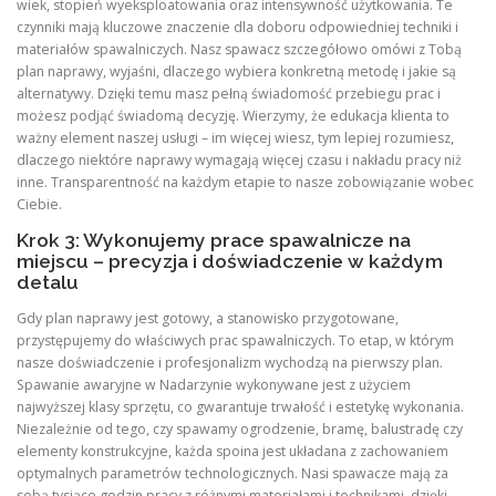
wiek, stopień wyeksploatowania oraz intensywność użytkowania. Te
czynniki mają kluczowe znaczenie dla doboru odpowiedniej techniki i
materiałów spawalniczych. Nasz spawacz szczegółowo omówi z Tobą
plan naprawy, wyjaśni, dlaczego wybiera konkretną metodę i jakie są
alternatywy. Dzięki temu masz pełną świadomość przebiegu prac i
możesz podjąć świadomą decyzję. Wierzymy, że edukacja klienta to
ważny element naszej usługi – im więcej wiesz, tym lepiej rozumiesz,
dlaczego niektóre naprawy wymagają więcej czasu i nakładu pracy niż
inne. Transparentność na każdym etapie to nasze zobowiązanie wobec
Ciebie.
Krok 3: Wykonujemy prace spawalnicze na
miejscu – precyzja i doświadczenie w każdym
detalu
Gdy plan naprawy jest gotowy, a stanowisko przygotowane,
przystępujemy do właściwych prac spawalniczych. To etap, w którym
nasze doświadczenie i profesjonalizm wychodzą na pierwszy plan.
Spawanie awaryjne w Nadarzynie wykonywane jest z użyciem
najwyższej klasy sprzętu, co gwarantuje trwałość i estetykę wykonania.
Niezależnie od tego, czy spawamy ogrodzenie, bramę, balustradę czy
elementy konstrukcyjne, każda spoina jest układana z zachowaniem
optymalnych parametrów technologicznych. Nasi spawacze mają za
sobą tysiące godzin pracy z różnymi materiałami i technikami, dzięki