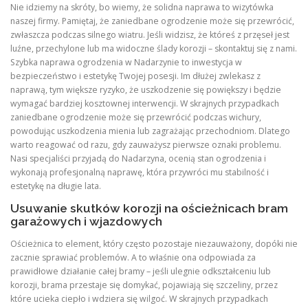
Nie idziemy na skróty, bo wiemy, że solidna naprawa to wizytówka
naszej firmy. Pamiętaj, że zaniedbane ogrodzenie może się przewrócić,
zwłaszcza podczas silnego wiatru. Jeśli widzisz, że któreś z przęseł jest
luźne, przechylone lub ma widoczne ślady korozji – skontaktuj się z nami.
Szybka naprawa ogrodzenia w Nadarzynie to inwestycja w
bezpieczeństwo i estetykę Twojej posesji. Im dłużej zwlekasz z
naprawą, tym większe ryzyko, że uszkodzenie się powiększy i będzie
wymagać bardziej kosztownej interwencji. W skrajnych przypadkach
zaniedbane ogrodzenie może się przewrócić podczas wichury,
powodując uszkodzenia mienia lub zagrażając przechodniom. Dlatego
warto reagować od razu, gdy zauważysz pierwsze oznaki problemu.
Nasi specjaliści przyjadą do Nadarzyna, ocenią stan ogrodzenia i
wykonają profesjonalną naprawę, która przywróci mu stabilność i
estetykę na długie lata.
Usuwanie skutków korozji na ościeżnicach bram
garażowych i wjazdowych
Ościeżnica to element, który często pozostaje niezauważony, dopóki nie
zacznie sprawiać problemów. A to właśnie ona odpowiada za
prawidłowe działanie całej bramy – jeśli ulegnie odkształceniu lub
korozji, brama przestaje się domykać, pojawiają się szczeliny, przez
które ucieka ciepło i wdziera się wilgoć. W skrajnych przypadkach