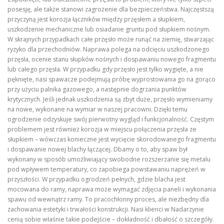
posesję, ale także stanowi zagrożenie dla bezpieczeństwa. Najczęstszą
przyczyną jest korozja łączników między przęsłem a słupkiem,
uszkodzenie mechaniczne lub osiadanie gruntu pod słupkiem nośnym.
W skrajnych przypadkach całe przęsło może runąć na ziemię, stwarzając
ryzyko dla przechodniów. Naprawa polega na odcięciu uszkodzonego
przęsła, ocenie stanu słupków nośnych i dospawaniu nowego fragmentu
lub całego przęsła. W przypadku gdy przęsło jest tylko wygięte, a nie
pęknięte, nasi spawacze podejmują próbę wyprostowania go na gorąco
przy użyciu palnika gazowego, a następnie dogrzania punktów
krytycznych. Jeśli jednak uszkodzenia są zbyt duże, przęsło wymieniamy
na nowe, wykonane na wymiar w naszej pracowni. Dzięki temu
ogrodzenie odzyskuje swój pierwotny wygląd i funkcjonalność. Częstym
problemem jest również korozja w miejscu połączenia przęsła ze
słupkiem – wówczas konieczne jest wycięcie skorodowanego fragmentu
i dospawanie nowej blachy łączącej. Dbamy o to, aby spaw był
wykonany w sposób umożliwiający swobodne rozszerzanie się metalu
pod wpływem temperatury, co zapobiega powstawaniu naprężeń w
przyszłości. W przypadku ogrodzeń pełnych, gdzie blacha jest
mocowana do ramy, naprawa może wymagać zdjęcia paneli i wykonania
spawu od wewnątrz ramy. To pracochłonny proces, ale niezbędny dla
zachowania estetyki i trwałości konstrukcji. Nasi klienci w Nadarzynie
cenią sobie właśnie takie podejście – dokładność i dbałość o szczegóły.