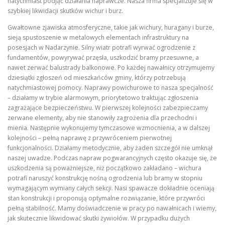
natychmiast podjąć działania naprawcze. Nasza firma specjalizuje się w
szybkiej likwidacji skutków wichur i burz.
Gwałtowne zjawiska atmosferyczne, takie jak wichury, huragany i burze,
sieją spustoszenie w metalowych elementach infrastruktury na
posesjach w Nadarzynie. Silny wiatr potrafi wyrwać ogrodzenie z
fundamentów, powyrywać przęsła, uszkodzić bramy przesuwne, a
nawet zerwać balustrady balkonowe. Po każdej nawałnicy otrzymujemy
dziesiątki zgłoszeń od mieszkańców gminy, którzy potrzebują
natychmiastowej pomocy. Naprawy powichurowe to nasza specjalność
– działamy w trybie alarmowym, priorytetowo traktując zgłoszenia
zagrażające bezpieczeństwu. W pierwszej kolejności zabezpieczamy
zerwane elementy, aby nie stanowiły zagrożenia dla przechodni i
mienia. Następnie wykonujemy tymczasowe wzmocnienia, a w dalszej
kolejności – pełną naprawę z przywróceniem pierwotnej
funkcjonalności. Działamy metodycznie, aby żaden szczegół nie umknął
naszej uwadze. Podczas napraw pogwarancyjnych często okazuje się, że
uszkodzenia są poważniejsze, niż początkowo zakładano – wichura
potrafi naruszyć konstrukcję nośną ogrodzenia lub bramy w stopniu
wymagającym wymiany całych sekcji. Nasi spawacze dokładnie oceniają
stan konstrukcji i proponują optymalne rozwiązanie, które przywróci
pełną stabilność. Mamy doświadczenie w pracy po nawałnicach i wiemy,
jak skutecznie likwidować skutki żywiołów. W przypadku dużych