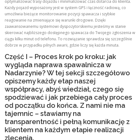
optymalizować trasy dojazdu i minimalizować czas dotarcia do klienta.
Każdy pojazd wyposażony jest w system GPS i łączność radiową, co
umożliwia bieżące monitorowanie pozycji spawacza i szybkie
reagowanie na zmieniające się warunki drogowe. Dzięki
zaawansowanemu systemowi dyspozytorskiemu jesteśmy w stanie
skierować najbliższego dostępnego spawacza do Twojego zgłoszenia w
ciągu kilku minut od telefonu. To rozwiązanie sprawdza się szczególnie
dobrze w przypadku pilnych awarii, gdzie liczy się każda minuta.
Część I – Proces krok po kroku: jak
wygląda naprawa spawalnicza w
Nadarzynie? W tej sekcji szczegółowo
opiszemy każdy etap naszej
współpracy, abyś wiedział, czego się
spodziewać i jak przebiega cały proces
od początku do końca. Z nami nie ma
tajemnic – stawiamy na
transparentność i pełną komunikację z
klientem na każdym etapie realizacji
zlecenia.