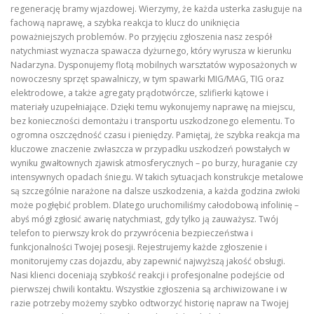
regenerację bramy wjazdowej. Wierzymy, że każda usterka zasługuje na
fachową naprawę, a szybka reakcja to klucz do uniknięcia
poważniejszych problemów. Po przyjęciu zgłoszenia nasz zespół
natychmiast wyznacza spawacza dyżurnego, który wyrusza w kierunku
Nadarzyna. Dysponujemy flotą mobilnych warsztatów wyposażonych w
nowoczesny sprzęt spawalniczy, w tym spawarki MIG/MAG, TIG oraz
elektrodowe, a także agregaty prądotwórcze, szlifierki kątowe i
materiały uzupełniające. Dzięki temu wykonujemy naprawę na miejscu,
bez konieczności demontażu i transportu uszkodzonego elementu. To
ogromna oszczędność czasu i pieniędzy. Pamiętaj, że szybka reakcja ma
kluczowe znaczenie zwłaszcza w przypadku uszkodzeń powstałych w
wyniku gwałtownych zjawisk atmosferycznych – po burzy, huraganie czy
intensywnych opadach śniegu. W takich sytuacjach konstrukcje metalowe
są szczególnie narażone na dalsze uszkodzenia, a każda godzina zwłoki
może pogłębić problem. Dlatego uruchomiliśmy całodobową infolinię –
abyś mógł zgłosić awarię natychmiast, gdy tylko ją zauważysz. Twój
telefon to pierwszy krok do przywrócenia bezpieczeństwa i
funkcjonalności Twojej posesji. Rejestrujemy każde zgłoszenie i
monitorujemy czas dojazdu, aby zapewnić najwyższą jakość obsługi.
Nasi klienci doceniają szybkość reakcji i profesjonalne podejście od
pierwszej chwili kontaktu. Wszystkie zgłoszenia są archiwizowane i w
razie potrzeby możemy szybko odtworzyć historię napraw na Twojej