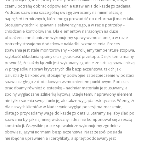
czemu potrafią dobrać odpowiednie ustawienia do każdego zadania.
Podczas spawania szczególną uwagę zwracamy na minimalizację
naprężeń termicznych, które mogą prowadzić do deformacji materiału.
Stosujemy techniki spawania sekwencyjnego, a w razie potrzeby –
chłodzenie kontrolowane. Dla elementów narażonych na duże
obciążenia mechaniczne wykonujemy spawy wzmocnione, a w razie
potrzeby stosujemy dodatkowe nakładki i wzmocnienia. Proces
spawania jest stale monitorowany – kontrolujemy temperaturę stopiwa,
szybkość układania spoiny oraz głębokość przetopu. Dzięki temu mamy
pewność, że każdy łącznik jest wykonany zgodnie ze sztuką spawalniczą.
W przypadku napraw krytycznych dla bezpieczeństwa, takich jak
balustrady balkonowe, stosujemy podwójne zabezpieczenie w postaci
spawu ciągłego z dodatkowym wzmocnieniem punktowym. Podczas
prac dbamy również o estetykę – nadmiar materiału jest usuwany, a
spoiny wygładzane szlifierką kątową. Dzięki temu naprawiony element
nie tylko spełnia swoją funkcję, ale także wygląda estetycznie. Wiemy, że
dla naszych klientów w Nadarzynie wygląd posesji ma znaczenie,
dlatego przykładamy wagę do każdego detalu. Staramy się, aby ślad po
spawaniu był jak najmniej widoczny i idealnie komponował się z resztą
konstrukcji. Wszystkie prace spawalnicze wykonujemy zgodnie z
obowiązującymi normami bezpieczeństwa. Nasz zespół posiada
niezbędne uprawnienia i certyfikaty, a sprzęt poddawany jest