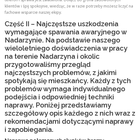
klientów i śpij spokojnie, wiedząc, że w razie potrzeby możesz liczyć na
fachowe wsparcie naszej ekipy.
Część II – Najczęstsze uszkodzenia
wymagające spawania awaryjnego w
Nadarzynie. Na podstawie naszego
wieloletniego doświadczenia w pracy
na terenie Nadarzyna i okolic
przygotowaliśmy przegląd
najczęstszych problemów, z jakimi
spotykają się mieszkańcy. Każdy z tych
problemów wymaga indywidualnego
podejścia i odpowiedniej techniki
naprawy. Poniżej przedstawiamy
szczegółowy opis każdego z nich wraz z
rekomendacjami dotyczącymi naprawy
i zapobiegania.