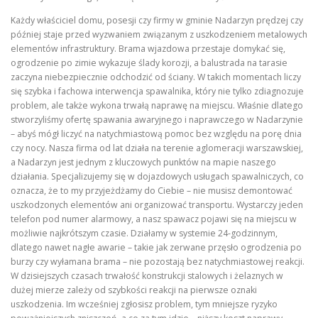
Każdy właściciel domu, posesji czy firmy w gminie Nadarzyn prędzej czy
później staje przed wyzwaniem związanym z uszkodzeniem metalowych
elementów infrastruktury. Brama wjazdowa przestaje domykać się,
ogrodzenie po zimie wykazuje ślady korozji, a balustrada na tarasie
zaczyna niebezpiecznie odchodzić od ściany. W takich momentach liczy
się szybka i fachowa interwencja spawalnika, który nie tylko zdiagnozuje
problem, ale także wykona trwałą naprawę na miejscu. Właśnie dlatego
stworzyliśmy ofertę spawania awaryjnego i naprawczego w Nadarzynie
– abyś mógł liczyć na natychmiastową pomoc bez względu na porę dnia
czy nocy. Nasza firma od lat działa na terenie aglomeracji warszawskiej,
a Nadarzyn jest jednym z kluczowych punktów na mapie naszego
działania. Specjalizujemy się w dojazdowych usługach spawalniczych, co
oznacza, że to my przyjeżdżamy do Ciebie – nie musisz demontować
uszkodzonych elementów ani organizować transportu. Wystarczy jeden
telefon pod numer alarmowy, a nasz spawacz pojawi się na miejscu w
możliwie najkrótszym czasie. Działamy w systemie 24-godzinnym,
dlatego nawet nagłe awarie – takie jak zerwane przęsło ogrodzenia po
burzy czy wyłamana brama – nie pozostają bez natychmiastowej reakcji.
W dzisiejszych czasach trwałość konstrukcji stalowych i żelaznych w
dużej mierze zależy od szybkości reakcji na pierwsze oznaki
uszkodzenia. Im wcześniej zgłosisz problem, tym mniejsze ryzyko