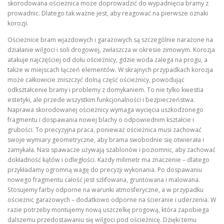
skorodowana ościeżnica może doprowadzić do wypadnięcia bramy z
prowadnic. Dlatego tak ważne jest, aby reagować na pierwsze oznaki
korozji.
Ościeżnice bram wjazdowych i garażowych są szczególnie narażone na
działanie wilgoci i soli drogowej, zwłaszcza w okresie zimowym. Korozja
atakuje najczęściej od dołu ościeżnicy, gdzie woda zalega na progu, a
także w miejscach łączeń elementów. W skrajnych przypadkach korozja
może całkowicie zniszczyć dolną część ościeżnicy, powodując
odkształcenie bramy i problemy z domykaniem. To nie tylko kwestia
estetyki, ale przede wszystkim funkcjonalności i bezpieczeństwa.
Naprawa skorodowanej ościeżnicy wymaga wycięcia uszkodzonego
fragmentu i dospawania nowej blachy o odpowiednim kształcie i
grubości. To precyzyjna praca, ponieważ ościeżnica musi zachować
swoje wymiary geometryczne, aby brama swobodnie się otwierała i
zamykała. Nasi spawacze używają szablonów i poziomnic, aby zachować
dokładność kątów i odległości. Każdy milimetr ma znaczenie – dlatego
przykładamy ogromną wagę do precyzji wykonania. Po dospawaniu
nowego fragmentu całość jest szlifowana, gruntowana i malowana.
Stosujemy farby odporne na warunki atmosferyczne, a w przypadku
ościeżnic garażowych – dodatkowo odporne na ścieranie i uderzenia. W
razie potrzeby montujemy nową uszczelkę progową, która zapobiega
dalszemu przedostawaniu się wilgoci pod ościeżnicę. Dzięki temu