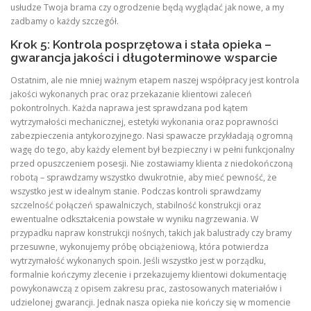
usłudze Twoja brama czy ogrodzenie będą wyglądać jak nowe, a my
zadbamy o każdy szczegół.
Krok 5: Kontrola posprzętowa i stała opieka –
gwarancja jakości i długoterminowe wsparcie
Ostatnim, ale nie mniej ważnym etapem naszej współpracy jest kontrola
jakości wykonanych prac oraz przekazanie klientowi zaleceń
pokontrolnych. Każda naprawa jest sprawdzana pod kątem
wytrzymałości mechanicznej, estetyki wykonania oraz poprawności
zabezpieczenia antykorozyjnego. Nasi spawacze przykładają ogromną
wagę do tego, aby każdy element był bezpieczny i w pełni funkcjonalny
przed opuszczeniem posesji. Nie zostawiamy klienta z niedokończoną
robotą – sprawdzamy wszystko dwukrotnie, aby mieć pewność, że
wszystko jest w idealnym stanie. Podczas kontroli sprawdzamy
szczelność połączeń spawalniczych, stabilność konstrukcji oraz
ewentualne odkształcenia powstałe w wyniku nagrzewania. W
przypadku napraw konstrukcji nośnych, takich jak balustrady czy bramy
przesuwne, wykonujemy próbę obciążeniową, która potwierdza
wytrzymałość wykonanych spoin. Jeśli wszystko jest w porządku,
formalnie kończymy zlecenie i przekazujemy klientowi dokumentację
powykonawczą z opisem zakresu prac, zastosowanych materiałów i
udzielonej gwarancji. Jednak nasza opieka nie kończy się w momencie