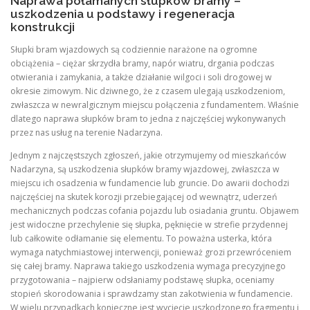
Naprawa połamanych słupków bramy –
uszkodzenia u podstawy i regeneracja
konstrukcji
Słupki bram wjazdowych są codziennie narażone na ogromne
obciążenia – ciężar skrzydła bramy, napór wiatru, drgania podczas
otwierania i zamykania, a także działanie wilgoci i soli drogowej w
okresie zimowym. Nic dziwnego, że z czasem ulegają uszkodzeniom,
zwłaszcza w newralgicznym miejscu połączenia z fundamentem. Właśnie
dlatego naprawa słupków bram to jedna z najczęściej wykonywanych
przez nas usług na terenie Nadarzyna.
Jednym z najczęstszych zgłoszeń, jakie otrzymujemy od mieszkańców
Nadarzyna, są uszkodzenia słupków bramy wjazdowej, zwłaszcza w
miejscu ich osadzenia w fundamencie lub gruncie. Do awarii dochodzi
najczęściej na skutek korozji przebiegającej od wewnątrz, uderzeń
mechanicznych podczas cofania pojazdu lub osiadania gruntu. Objawem
jest widoczne przechylenie się słupka, pęknięcie w strefie przydennej
lub całkowite odłamanie się elementu. To poważna usterka, która
wymaga natychmiastowej interwencji, ponieważ grozi przewróceniem
się całej bramy. Naprawa takiego uszkodzenia wymaga precyzyjnego
przygotowania – najpierw odsłaniamy podstawę słupka, oceniamy
stopień skorodowania i sprawdzamy stan zakotwienia w fundamencie.
W wielu przypadkach konieczne jest wycięcie uszkodzonego fragmentu i