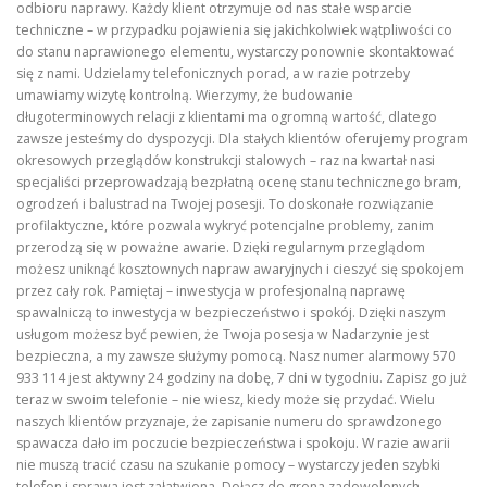
odbioru naprawy. Każdy klient otrzymuje od nas stałe wsparcie
techniczne – w przypadku pojawienia się jakichkolwiek wątpliwości co
do stanu naprawionego elementu, wystarczy ponownie skontaktować
się z nami. Udzielamy telefonicznych porad, a w razie potrzeby
umawiamy wizytę kontrolną. Wierzymy, że budowanie
długoterminowych relacji z klientami ma ogromną wartość, dlatego
zawsze jesteśmy do dyspozycji. Dla stałych klientów oferujemy program
okresowych przeglądów konstrukcji stalowych – raz na kwartał nasi
specjaliści przeprowadzają bezpłatną ocenę stanu technicznego bram,
ogrodzeń i balustrad na Twojej posesji. To doskonałe rozwiązanie
profilaktyczne, które pozwala wykryć potencjalne problemy, zanim
przerodzą się w poważne awarie. Dzięki regularnym przeglądom
możesz uniknąć kosztownych napraw awaryjnych i cieszyć się spokojem
przez cały rok. Pamiętaj – inwestycja w profesjonalną naprawę
spawalniczą to inwestycja w bezpieczeństwo i spokój. Dzięki naszym
usługom możesz być pewien, że Twoja posesja w Nadarzynie jest
bezpieczna, a my zawsze służymy pomocą. Nasz numer alarmowy 570
933 114 jest aktywny 24 godziny na dobę, 7 dni w tygodniu. Zapisz go już
teraz w swoim telefonie – nie wiesz, kiedy może się przydać. Wielu
naszych klientów przyznaje, że zapisanie numeru do sprawdzonego
spawacza dało im poczucie bezpieczeństwa i spokoju. W razie awarii
nie muszą tracić czasu na szukanie pomocy – wystarczy jeden szybki
telefon i sprawa jest załatwiona. Dołącz do grona zadowolonych