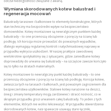
odczuł niedogodności związane z awarią.
Wymiana skorodowanych kotew balustrad i
regeneracja mocowań
Balustrady tarasowe i balkonowe to elementy konstrukcyjne, których
stan techniczny ma bezpośredni wpływ na bezpieczeństwo
domowników. Kotwy montażowe są newralgicznym punktem każdej
balustrady – to one przenoszą obciążenie z poręczy na ścianę lub
podłogę. Ich korozja może prowadzić do poważnych wypadków,
dlatego wymagają regularnej kontroli i natychmiastowej naprawy w
przypadku wykrycia uszkodzeń. W naszej praktyce zawodowej
wielokrotnie spotykaliśmy się z sytuacjami, gdzie zaniedbane kotwy
doprowadziły do urwania się balustrady – na szczęście zawsze kończyło
się to tylko na stratach materialnych.
Kotwy montażowe to newralgiczny punkt każdej balustrady – to one
przenoszą obciążenie z poręczy na ścianę lub podłogę. Korozja kotew,
zwłaszcza tych na tarasach i balkonach, jest poważnym zagrożeniem dla
bezpieczeństwa użytkowników. Stalowe kotwy narażone na deszcz,
śnieg i zmiany temperatury mogą zardzewieć i stracić nośność, co w
skrajnym przypadku grozi urwaniem całej balustrady. To jeden z tych
elementów, których nie wolno lekceważyć. W przypadku stwierdzenia
skorodowanych kotew, nasi spawacze usuwają stare łączniki,