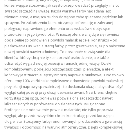
konserwujące stosować, jak często przeprowadzać przeglądy i na co
zwracać szczególną uwagę. Każda warstwa farby nakładana jest
równomiernie, a miejsca trudno dostępne zabezpieczane pędzlem lub
sprayem. Po zakończeniu klient otrzymuje informację o zalecanej
pielęgnacji naprawionego elementu oraz wskazówki dotyczące
przedłużenia jego żywotności. W naszej ofercie znajduje się również
opcja pełnego odnowienia powłoki malarskiej całej konstrukcji – od
piaskowania i usuwania starej farby, przez gruntowanie, aż po nałożenie
nowej powłoki nawierzchniowej. To doskonałe rozwiązanie dla
klientów, którzy chcą nie tylko naprawić uszkodzenie, ale także
odświeżyć wygląd swojej posesji w ramach jednej wizyty. Dzięki
kompleksowemu podejściu oszczędzasz czas i pieniądze, a efekt
końcowy jest znacznie lepszy niż przy naprawie punktowej. Dodatkowo
oferujemy 10% zniżki na kompleksowe odnowienie powłoki malarskiej
przy okazji naprawy spawalniczej – to doskonała okazja, aby odświeżyć
wygląd całej posesji przy okazji usuwania awarii. Nasi klienci chętnie
korzystają z tej opcji, ponieważ pozwala ona zaoszczędzić nawet
kilkaset złotych w porównaniu do zlecania tych usług osobno.
Profesjonalne odnowienie powłoki malarskiej nie tylko poprawia
wygląd, ale przede wszystkim chroni konstrukcję przed korozją na
długie lata. Stosujemy farby renomowanych producentów z gwarancją
trwałości i odporności na warunki atmosferyczne. Dzięki kompleksowej