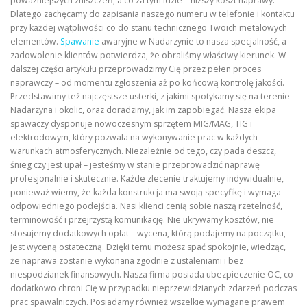
poważniejszych zniszczeń, a co za tym idzie – niższy koszt naprawy.
Dlatego zachęcamy do zapisania naszego numeru w telefonie i kontaktu
przy każdej wątpliwości co do stanu technicznego Twoich metalowych
elementów.
Spawanie
awaryjne w Nadarzynie to nasza specjalność, a
zadowolenie klientów potwierdza, że obraliśmy właściwy kierunek. W
dalszej części artykułu przeprowadzimy Cię przez pełen proces
naprawczy – od momentu zgłoszenia aż po końcową kontrolę jakości.
Przedstawimy też najczęstsze usterki, z jakimi spotykamy się na terenie
Nadarzyna i okolic, oraz doradzimy, jak im zapobiegać. Nasza ekipa
spawaczy dysponuje nowoczesnym sprzętem MIG/MAG, TIG i
elektrodowym, który pozwala na wykonywanie prac w każdych
warunkach atmosferycznych. Niezależnie od tego, czy pada deszcz,
śnieg czy jest upał – jesteśmy w stanie przeprowadzić naprawę
profesjonalnie i skutecznie. Każde zlecenie traktujemy indywidualnie,
ponieważ wiemy, że każda konstrukcja ma swoją specyfikę i wymaga
odpowiedniego podejścia. Nasi klienci cenią sobie naszą rzetelność,
terminowość i przejrzystą komunikację. Nie ukrywamy kosztów, nie
stosujemy dodatkowych opłat – wycena, którą podajemy na początku,
jest wyceną ostateczną. Dzięki temu możesz spać spokojnie, wiedząc,
że naprawa zostanie wykonana zgodnie z ustaleniami i bez
niespodzianek finansowych. Nasza firma posiada ubezpieczenie OC, co
dodatkowo chroni Cię w przypadku nieprzewidzianych zdarzeń podczas
prac spawalniczych. Posiadamy również wszelkie wymagane prawem