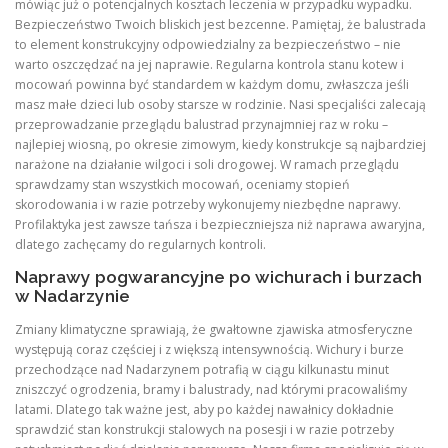
mówiąc już o potencjalnych kosztach leczenia w przypadku wypadku.
Bezpieczeństwo Twoich bliskich jest bezcenne. Pamiętaj, że balustrada
to element konstrukcyjny odpowiedzialny za bezpieczeństwo – nie
warto oszczędzać na jej naprawie. Regularna kontrola stanu kotew i
mocowań powinna być standardem w każdym domu, zwłaszcza jeśli
masz małe dzieci lub osoby starsze w rodzinie. Nasi specjaliści zalecają
przeprowadzanie przeglądu balustrad przynajmniej raz w roku –
najlepiej wiosną, po okresie zimowym, kiedy konstrukcje są najbardziej
narażone na działanie wilgoci i soli drogowej. W ramach przeglądu
sprawdzamy stan wszystkich mocowań, oceniamy stopień
skorodowania i w razie potrzeby wykonujemy niezbędne naprawy.
Profilaktyka jest zawsze tańsza i bezpieczniejsza niż naprawa awaryjna,
dlatego zachęcamy do regularnych kontroli.
Naprawy pogwarancyjne po wichurach i burzach
w Nadarzynie
Zmiany klimatyczne sprawiają, że gwałtowne zjawiska atmosferyczne
występują coraz częściej i z większą intensywnością. Wichury i burze
przechodzące nad Nadarzynem potrafią w ciągu kilkunastu minut
zniszczyć ogrodzenia, bramy i balustrady, nad którymi pracowaliśmy
latami. Dlatego tak ważne jest, aby po każdej nawałnicy dokładnie
sprawdzić stan konstrukcji stalowych na posesji i w razie potrzeby