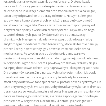
jest podatna na korozję i czynniki atmosferyczne. Dlatego każda
naprawa kończy się pełnym zabezpieczeniem antykorozyjnym. W
zależności od lokalizacji elementu oraz stopnia narażenia na wilgoć,
stosujemy odpowiednie preparaty ochronne. Naszym celem jest
zapewnienie kompleksowej ochrony, która przedłuży żywotność
konstrukcji na długie lata. Proces zabezpieczania rozpoczynamy od
oczyszczenia spoiny z wszelkich zanieczyszczeń. Używamy do tego
szczotek drucianych, papierów ściernych oraz odtłuszczaczy
chemicznych. Następnie nakładamy warstwę podkładową – farbę
antykorozyjną z dodatkiem inhibitorów rdzy, które skutecznie hamują
proces korozji nawet wtedy, gdy powłoka zostanie uszkodzona
mechanicznie. Po wyschnięciu podkładu nakładamy warstwę
nawierzchniową w kolorze zbliżonym do oryginalnej powłoki elementu.
W przypadku ogrodzeń i bram z powłoką proszkową, staramy się jak
najlepiej dopasować odcień, aby naprawa była jak najmniej widoczna.
Dla elementów szczególnie narażonych na korozję – takich jak słupki
ogrodzeniowe osadzone w gruncie czy balustrady tarasowe –
stosujemy dodatkowe zabezpieczenia w postaci powłok cynkowych lub
taśm antykorozyjnych. W razie potrzeby doradzamy wykonanie drenażu
ograniczającego kontakt metalu z wilgocią. Naszym celem jest nie tylko
naprawa bieżącego uszkodzenia, ale także zapobieganie podobnym
problemom w przyszłości. Doradzamy klientom, jak pielęgnować
metalowe elementy, aby służyły jak najdłużej – jakie środki