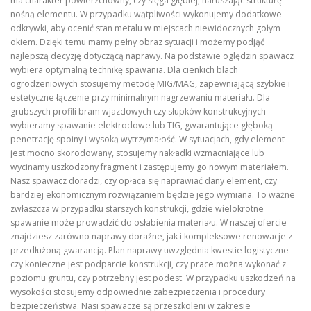
ma charakter powierzchowny, czy sięga głębiej, naruszając strukturę
nośną elementu. W przypadku wątpliwości wykonujemy dodatkowe
odkrywki, aby ocenić stan metalu w miejscach niewidocznych gołym
okiem. Dzięki temu mamy pełny obraz sytuacji i możemy podjąć
najlepszą decyzję dotyczącą naprawy. Na podstawie oględzin spawacz
wybiera optymalną technikę spawania. Dla cienkich blach
ogrodzeniowych stosujemy metodę MIG/MAG, zapewniającą szybkie i
estetyczne łączenie przy minimalnym nagrzewaniu materiału. Dla
grubszych profili bram wjazdowych czy słupków konstrukcyjnych
wybieramy spawanie elektrodowe lub TIG, gwarantujące głęboką
penetrację spoiny i wysoką wytrzymałość. W sytuacjach, gdy element
jest mocno skorodowany, stosujemy nakładki wzmacniające lub
wycinamy uszkodzony fragment i zastępujemy go nowym materiałem.
Nasz spawacz doradzi, czy opłaca się naprawiać dany element, czy
bardziej ekonomicznym rozwiązaniem będzie jego wymiana. To ważne
zwłaszcza w przypadku starszych konstrukcji, gdzie wielokrotne
spawanie może prowadzić do osłabienia materiału. W naszej ofercie
znajdziesz zarówno naprawy doraźne, jak i kompleksowe renowacje z
przedłużoną gwarancją. Plan naprawy uwzględnia kwestie logistyczne –
czy konieczne jest podparcie konstrukcji, czy prace można wykonać z
poziomu gruntu, czy potrzebny jest podest. W przypadku uszkodzeń na
wysokości stosujemy odpowiednie zabezpieczenia i procedury
bezpieczeństwa. Nasi spawacze są przeszkoleni w zakresie