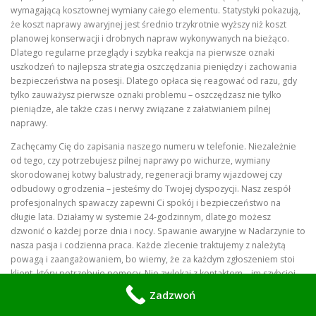
wymagającą kosztownej wymiany całego elementu. Statystyki pokazują,
że koszt naprawy awaryjnej jest średnio trzykrotnie wyższy niż koszt
planowej konserwacji i drobnych napraw wykonywanych na bieżąco.
Dlatego regularne przeglądy i szybka reakcja na pierwsze oznaki
uszkodzeń to najlepsza strategia oszczędzania pieniędzy i zachowania
bezpieczeństwa na posesji. Dlatego opłaca się reagować od razu, gdy
tylko zauważysz pierwsze oznaki problemu – oszczędzasz nie tylko
pieniądze, ale także czas i nerwy związane z załatwianiem pilnej
naprawy.
Zachęcamy Cię do zapisania naszego numeru w telefonie. Niezależnie
od tego, czy potrzebujesz pilnej naprawy po wichurze, wymiany
skorodowanej kotwy balustrady, regeneracji bramy wjazdowej czy
odbudowy ogrodzenia – jesteśmy do Twojej dyspozycji. Nasz zespół
profesjonalnych spawaczy zapewni Ci spokój i bezpieczeństwo na
długie lata. Działamy w systemie 24-godzinnym, dlatego możesz
dzwonić o każdej porze dnia i nocy. Spawanie awaryjne w Nadarzynie to
nasza pasja i codzienna praca. Każde zlecenie traktujemy z należytą
powagą i zaangażowaniem, bo wiemy, że za każdym zgłoszeniem stoi
klient, który potrzebuje pomocy. Nie zwlekaj z kontaktem – im szybciej
zgłosisz problem, tym szybciej go rozwiążemy i tym niższy będzie koszt
Zadzwoń
naprawy. Odkładanie naprawy na później to najczęstszy błąd popełniany
przez właścicieli posesji, który prowadzi do eskalacji uszkodzeń i