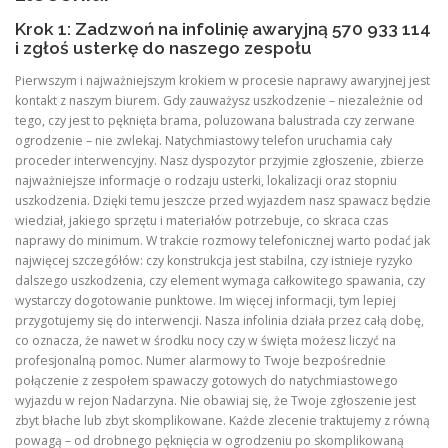
Krok 1: Zadzwoń na infolinię awaryjną 570 933 114
i zgłoś usterkę do naszego zespołu
Pierwszym i najważniejszym krokiem w procesie naprawy awaryjnej jest
kontakt z naszym biurem. Gdy zauważysz uszkodzenie – niezależnie od
tego, czy jest to pęknięta brama, poluzowana balustrada czy zerwane
ogrodzenie – nie zwlekaj. Natychmiastowy telefon uruchamia cały
proceder interwencyjny. Nasz dyspozytor przyjmie zgłoszenie, zbierze
najważniejsze informacje o rodzaju usterki, lokalizacji oraz stopniu
uszkodzenia. Dzięki temu jeszcze przed wyjazdem nasz spawacz będzie
wiedział, jakiego sprzętu i materiałów potrzebuje, co skraca czas
naprawy do minimum. W trakcie rozmowy telefonicznej warto podać jak
najwięcej szczegółów: czy konstrukcja jest stabilna, czy istnieje ryzyko
dalszego uszkodzenia, czy element wymaga całkowitego spawania, czy
wystarczy dogotowanie punktowe. Im więcej informacji, tym lepiej
przygotujemy się do interwencji. Nasza infolinia działa przez całą dobę,
co oznacza, że nawet w środku nocy czy w święta możesz liczyć na
profesjonalną pomoc. Numer alarmowy to Twoje bezpośrednie
połączenie z zespołem spawaczy gotowych do natychmiastowego
wyjazdu w rejon Nadarzyna. Nie obawiaj się, że Twoje zgłoszenie jest
zbyt błache lub zbyt skomplikowane. Każde zlecenie traktujemy z równą
powagą – od drobnego pęknięcia w ogrodzeniu po skomplikowaną