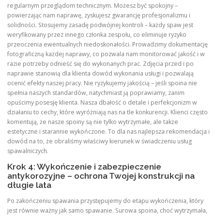
regularnym przeglądom technicznym. Możesz być spokojny –
powierzając nam naprawę, zyskujesz gwarancję profesjonalizmu i
solidności. Stosujemy zasadę podwójnej kontroli – każdy spaw jest
weryfikowany przez innego członka zespołu, co eliminuje ryzyko
przeoczenia ewentualnych niedoskonałości. Prowadzimy dokumentację
fotograficzną każdej naprawy, co pozwala nam monitorować jakość i w
razie potrzeby odnieść się do wykonanych prac. Zdjęcia przed i po
naprawie stanowią dla klienta dowód wykonania usługi i pozwalają
ocenić efekty naszej pracy. Nie ryzykujemy jakością – jeśli spoina nie
spełnia naszych standardów, natychmiast ją poprawiamy, zanim
opuścimy posesję klienta. Nasza dbałość o detale i perfekcjonizm w
działaniu to cechy, które wyróżniają nas na tle konkurencji. Klienci często
komentują, że nasze spoiny są nie tylko wytrzymałe, ale także
estetyczne i starannie wykończone. To dla nas najlepsza rekomendacja i
dowód na to, że obraliśmy właściwy kierunek w świadczeniu usług
spawalniczych.
Krok 4: Wykończenie i zabezpieczenie
antykorozyjne – ochrona Twojej konstrukcji na
długie lata
Po zakończeniu spawania przystępujemy do etapu wykończenia, który
jest równie ważny jak samo spawanie. Surowa spoina, choć wytrzymała,