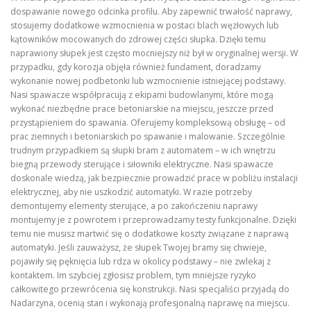
dospawanie nowego odcinka profilu. Aby zapewnić trwałość naprawy,
stosujemy dodatkowe wzmocnienia w postaci blach węzłowych lub
kątowników mocowanych do zdrowej części słupka. Dzięki temu
naprawiony słupek jest często mocniejszy niż był w oryginalnej wersji. W
przypadku, gdy korozja objęła również fundament, doradzamy
wykonanie nowej podbetonki lub wzmocnienie istniejącej podstawy.
Nasi spawacze współpracują z ekipami budowlanymi, które mogą
wykonać niezbędne prace betoniarskie na miejscu, jeszcze przed
przystąpieniem do spawania. Oferujemy kompleksową obsługę – od
prac ziemnych i betoniarskich po spawanie i malowanie. Szczególnie
trudnym przypadkiem są słupki bram z automatem – w ich wnętrzu
biegną przewody sterujące i siłowniki elektryczne. Nasi spawacze
doskonale wiedzą, jak bezpiecznie prowadzić prace w pobliżu instalacji
elektrycznej, aby nie uszkodzić automatyki. W razie potrzeby
demontujemy elementy sterujące, a po zakończeniu naprawy
montujemy je z powrotem i przeprowadzamy testy funkcjonalne. Dzięki
temu nie musisz martwić się o dodatkowe koszty związane z naprawą
automatyki. Jeśli zauważysz, że słupek Twojej bramy się chwieje,
pojawiły się pęknięcia lub rdza w okolicy podstawy – nie zwlekaj z
kontaktem. Im szybciej zgłosisz problem, tym mniejsze ryzyko
całkowitego przewrócenia się konstrukcji. Nasi specjaliści przyjadą do
Nadarzyna, ocenią stan i wykonają profesjonalną naprawę na miejscu.