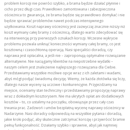
problem korozji nie powróci szybko, a brama będzie działać płynnie i
cicho przez długi czas. Prawidłowo zamontowana i zabezpieczona
ościeżnica to gwarancja, że brama będzie się prawidłowo domykać i nie
będzie sprawiać problemów nawet podczas intensywnego
użytkowania. Koszt naprawy ościeżnicy jest zazwyczaj znacznie niższy niż
koszt wymiany całej bramy z ościeżnicą, dlatego warto zdecydować się
na interwencję przy pierwszych oznakach korozji. Wczesne wykrycie
problemu pozwala uniknąć konieczności wymiany całej bramy, co jest
kosztowną i czasochłonną operacją. Nasi specjaliści doradzą, czy
naprawa jest opłacalna, a jeśli nie – zaproponują optymalne rozwiązanie
alternatywne. Nie naciągamy klientów na niepotrzebne wydatki –
naszym celem jest znalezienie najlepszego rozwiązania dla Ciebie.
Przedstawiamy wszystkie możliwe opcje wraz z ich zaletami i wadami,
abyś mógł podjąć świadomą decyzję. Wiemy, że każda złotówka się liczy,
dlatego nasze wyceny są uczciwe i konkurencyjne. Przyjeżdżamy na
miejsce, oceniamy stan techniczny i przedstawiamy propozycję naprawy
wraz z dokładnym kosztorysem. Nie ma ukrytych opłat ani dodatkowych
kosztów – to, co ustalimy na początku, obowiązuje przez cały czas
trwania prac. Zadzwoń i umów bezpłatną wycenę naprawy ościeżnicy w
Nadarzynie. Nasi doradcy odpowiedzą na wszystkie pytania i doradzą,
jakie kroki podjąć, aby skutecznie zatrzymać korozję i przywrócić bramie
pełną funkcjonalność. Działamy szybko i sprawnie, abyś jak najmniej