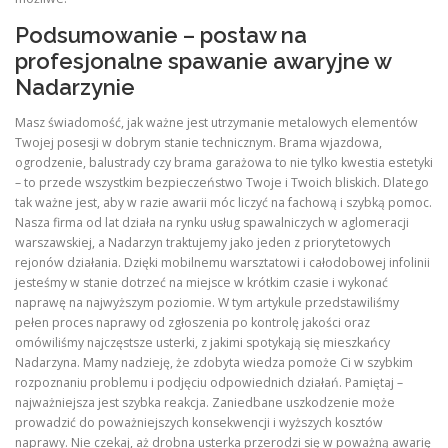
Podsumowanie – postaw na
profesjonalne spawanie awaryjne w
Nadarzynie
Masz świadomość, jak ważne jest utrzymanie metalowych elementów
Twojej posesji w dobrym stanie technicznym. Brama wjazdowa,
ogrodzenie, balustrady czy brama garażowa to nie tylko kwestia estetyki
– to przede wszystkim bezpieczeństwo Twoje i Twoich bliskich. Dlatego
tak ważne jest, aby w razie awarii móc liczyć na fachową i szybką pomoc.
Nasza firma od lat działa na rynku usług spawalniczych w aglomeracji
warszawskiej, a Nadarzyn traktujemy jako jeden z priorytetowych
rejonów działania. Dzięki mobilnemu warsztatowi i całodobowej infolinii
jesteśmy w stanie dotrzeć na miejsce w krótkim czasie i wykonać
naprawę na najwyższym poziomie. W tym artykule przedstawiliśmy
pełen proces naprawy od zgłoszenia po kontrolę jakości oraz
omówiliśmy najczęstsze usterki, z jakimi spotykają się mieszkańcy
Nadarzyna. Mamy nadzieję, że zdobyta wiedza pomoże Ci w szybkim
rozpoznaniu problemu i podjęciu odpowiednich działań. Pamiętaj –
najważniejsza jest szybka reakcja. Zaniedbane uszkodzenie może
prowadzić do poważniejszych konsekwencji i wyższych kosztów
naprawy. Nie czekaj, aż drobna usterka przerodzi się w poważną awarię