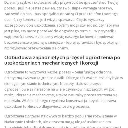
Działamy szybko i skutecznie, aby przywrócić bezpieczeństwo Twojej
posesji. Jeśli nie jesteś pewien, czy Twój słupek wymaga naprawy,
zadzwoń do nas – nasi specjaliści doradzą Ci przez telefon i pomogą
ocenić, czy konieczna jest wizyta spawacza. Często wystarczy
szczegółowy opis uszkodzenia, abyśmy mogli stwierdzić, czy naprawa
jest pilna, czy może poczekać do dogodnego terminu. W przypadku
wątpliwości zawsze zalecamy wizytę naszego fachowca, ponieważ
bezpieczeństwo jest najważniejsze – lepiej sprawdzić i być spokojnym,
niż ryzykować przewrócenie się bramy.
Odbudowa zapadniętych przęseł ogrodzenia po
uszkodzeniach mechanicznych i korozji
Ogrodzenie to wizytówka każdej posesji – pełni funkcję ochronną,
estetyczną i wyznacza granice działki. Dlatego tak ważne jest, aby było w
nienagannym stanie technicznym. Niestety, stalowe przęsła
ogrodzeniowe są narażone na wiele czynników niszczących: wilgoć,
mróz, uderzenia mechaniczne, a także naturalny proces starzenia się
materiału. Właśnie dlatego regularna konserwacja i szybka naprawa
uszkodzeń to klucz do długowieczności ogrodzenia.
Ogrodzenia z przęseł stalowych to bardzo popularne rozwiązanie w
Nadarzynie i okolicach, ale z czasem mogą ulegać uszkodzeniom.
Zapadnięte lub odkształcone przęsła to problem, który nie tylko szpeci