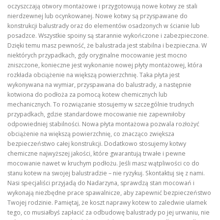
oczyszczają otwory montażowe i przygotowują nowe kotwy ze stali
nierdzewnej lub ocynkowanej. Nowe kotwy są przyspawane do
konstrukcji balustrady oraz do elementów osadzonych w ścianie lub
posadzce. Wszystkie spoiny są starannie wykończone i zabezpieczone.
Dzięki temu masz pewność, że balustrada jest stabilna i bezpieczna. W
niektórych przypadkach, gdy oryginalne mocowanie jest mocno
zniszczone, konieczne jest wykonanie nowej płyty montażowej, która
rozkłada obciążenie na większą powierzchnię. Taka płyta jest
wykonywana na wymiar, przyspawana do balustrady, a następnie
kotwiona do podłoża za pomocą kotew chemicznych lub
mechanicznych. To rozwiązanie stosujemy w szczególnie trudnych
przypadkach, gdzie standardowe mocowanie nie zapewniłoby
odpowiedniej stabilności. Nowa płyta montażowa pozwala rozłożyć
obciążenie na większą powierzchnię, co znacząco zwiększa
bezpieczeństwo całej konstrukcji. Dodatkowo stosujemy kotwy
chemiczne najwyższej jakości, które gwarantują trwałe i pewne
mocowanie nawet w kruchym podłożu. Jeśli masz wątpliwości co do
stanu kotew na swojej balustradzie – nie ryzykuj. Skontaktuj się z nami.
Nasi specjaliści przyjadą do Nadarzyna, sprawdzą stan mocowań i
wykonają niezbędne prace spawalnicze, aby zapewnić bezpieczeństwo
Twojej rodzinie. Pamiętaj, że koszt naprawy kotew to zaledwie ułamek
tego, co musiałbyś zapłacić za odbudowę balustrady po jej urwaniu, nie