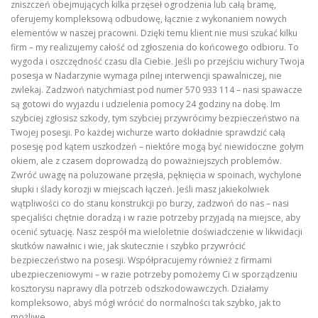
zniszczeń obejmujących kilka przęseł ogrodzenia lub całą bramę,
oferujemy kompleksową odbudowę, łącznie z wykonaniem nowych
elementów w naszej pracowni. Dzięki temu klient nie musi szukać kilku
firm – my realizujemy całość od zgłoszenia do końcowego odbioru. To
wygoda i oszczędność czasu dla Ciebie. Jeśli po przejściu wichury Twoja
posesja w Nadarzynie wymaga pilnej interwencji spawalniczej, nie
zwlekaj. Zadzwoń natychmiast pod numer 570 933 114 – nasi spawacze
są gotowi do wyjazdu i udzielenia pomocy 24 godziny na dobę. Im
szybciej zgłosisz szkody, tym szybciej przywrócimy bezpieczeństwo na
Twojej posesji. Po każdej wichurze warto dokładnie sprawdzić całą
posesję pod kątem uszkodzeń – niektóre mogą być niewidoczne gołym
okiem, ale z czasem doprowadzą do poważniejszych problemów.
Zwróć uwagę na poluzowane przęsła, pęknięcia w spoinach, wychylone
słupki i ślady korozji w miejscach łączeń. Jeśli masz jakiekolwiek
wątpliwości co do stanu konstrukcji po burzy, zadzwoń do nas – nasi
specjaliści chętnie doradzą i w razie potrzeby przyjadą na miejsce, aby
ocenić sytuację. Nasz zespół ma wieloletnie doświadczenie w likwidacji
skutków nawałnic i wie, jak skutecznie i szybko przywrócić
bezpieczeństwo na posesji. Współpracujemy również z firmami
ubezpieczeniowymi – w razie potrzeby pomożemy Ci w sporządzeniu
kosztorysu naprawy dla potrzeb odszkodowawczych. Działamy
kompleksowo, abyś mógł wrócić do normalności tak szybko, jak to
możliwe.