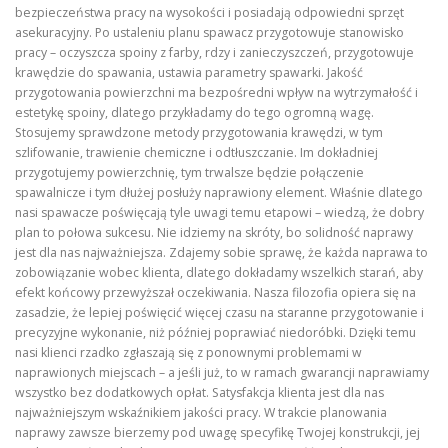
bezpieczeństwa pracy na wysokości i posiadają odpowiedni sprzęt
asekuracyjny. Po ustaleniu planu spawacz przygotowuje stanowisko
pracy – oczyszcza spoiny z farby, rdzy i zanieczyszczeń, przygotowuje
krawędzie do spawania, ustawia parametry spawarki. Jakość
przygotowania powierzchni ma bezpośredni wpływ na wytrzymałość i
estetykę spoiny, dlatego przykładamy do tego ogromną wagę.
Stosujemy sprawdzone metody przygotowania krawędzi, w tym
szlifowanie, trawienie chemiczne i odtłuszczanie. Im dokładniej
przygotujemy powierzchnię, tym trwalsze będzie połączenie
spawalnicze i tym dłużej posłuży naprawiony element. Właśnie dlatego
nasi spawacze poświęcają tyle uwagi temu etapowi – wiedzą, że dobry
plan to połowa sukcesu. Nie idziemy na skróty, bo solidność naprawy
jest dla nas najważniejsza. Zdajemy sobie sprawę, że każda naprawa to
zobowiązanie wobec klienta, dlatego dokładamy wszelkich starań, aby
efekt końcowy przewyższał oczekiwania. Nasza filozofia opiera się na
zasadzie, że lepiej poświęcić więcej czasu na staranne przygotowanie i
precyzyjne wykonanie, niż później poprawiać niedoróbki. Dzięki temu
nasi klienci rzadko zgłaszają się z ponownymi problemami w
naprawionych miejscach – a jeśli już, to w ramach gwarancji naprawiamy
wszystko bez dodatkowych opłat. Satysfakcja klienta jest dla nas
najważniejszym wskaźnikiem jakości pracy. W trakcie planowania
naprawy zawsze bierzemy pod uwagę specyfikę Twojej konstrukcji, jej