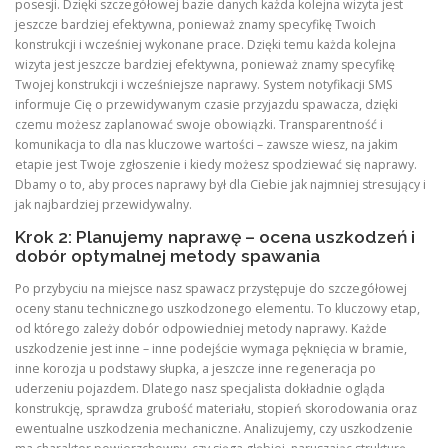
posesji. Dzięki szczegółowej bazie danych każda kolejna wizyta jest
jeszcze bardziej efektywna, ponieważ znamy specyfikę Twoich
konstrukcji i wcześniej wykonane prace. Dzięki temu każda kolejna
wizyta jest jeszcze bardziej efektywna, ponieważ znamy specyfikę
Twojej konstrukcji i wcześniejsze naprawy. System notyfikacji SMS
informuje Cię o przewidywanym czasie przyjazdu spawacza, dzięki
czemu możesz zaplanować swoje obowiązki. Transparentność i
komunikacja to dla nas kluczowe wartości – zawsze wiesz, na jakim
etapie jest Twoje zgłoszenie i kiedy możesz spodziewać się naprawy.
Dbamy o to, aby proces naprawy był dla Ciebie jak najmniej stresujący i
jak najbardziej przewidywalny.
Krok 2: Planujemy naprawę – ocena uszkodzeń i
dobór optymalnej metody spawania
Po przybyciu na miejsce nasz spawacz przystępuje do szczegółowej
oceny stanu technicznego uszkodzonego elementu. To kluczowy etap,
od którego zależy dobór odpowiedniej metody naprawy. Każde
uszkodzenie jest inne – inne podejście wymaga pęknięcia w bramie,
inne korozja u podstawy słupka, a jeszcze inne regeneracja po
uderzeniu pojazdem. Dlatego nasz specjalista dokładnie ogląda
konstrukcję, sprawdza grubość materiału, stopień skorodowania oraz
ewentualne uszkodzenia mechaniczne. Analizujemy, czy uszkodzenie