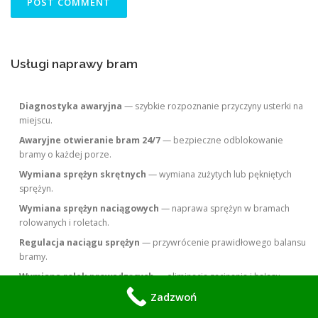
Usługi naprawy bram
Diagnostyka awaryjna
— szybkie rozpoznanie przyczyny usterki na
miejscu.
Awaryjne otwieranie bram 24/7
— bezpieczne odblokowanie
bramy o każdej porze.
Wymiana sprężyn skrętnych
— wymiana zużytych lub pękniętych
sprężyn.
Wymiana sprężyn naciągowych
— naprawa sprężyn w bramach
rolowanych i roletach.
Regulacja naciągu sprężyn
— przywrócenie prawidłowego balansu
bramy.
Wymiana rolek prowadzących
— eliminacja zacinania i hałasu.
Zadzwoń
Wymiana prowadnic
— naprawa lub wymiana uszkodzonych
prowadnic.