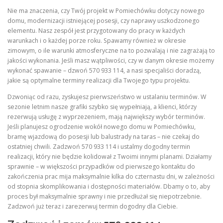
Nie ma znaczenia, czy Twój projekt w Pomiechówku dotyczy nowego
domu, modernizacji istniejącej posesji, czy naprawy uszkodzonego
elementu. Nasz zespół jest przygotowany do pracy w każdych
warunkach i o każdej porze roku. Spawamy również w okresie
zimowym, o ile warunki atmosferyczne na to pozwalają i nie zagrażają to
jakości wykonania. Jeśli masz wątpliwości, czy w danym okresie możemy
wykonać spawanie – dzwoń 570 933 114, a nasi specjaliści doradzą,
jakie są optymalne terminy realizacji dla Twojego typu projektu.
Dzwoniąc od razu, zyskujesz pierwszeństwo w ustalaniu terminów. W
sezonie letnim nasze grafiki szybko się wypełniają, a klienci, którzy
rezerwują usługę z wyprzezeniem, mają największy wybór terminów.
Jeśli planujesz ogrodzenie wokół nowego domu w Pomiechówku,
bramę wjazdową do posesji lub balustrady na taras – nie czekaj do
ostatniej chwili. Zadzwoń 570 933 114 i ustalmy dogodny termin
realizacji, który nie będzie kolidował z Twoimi innymi planami. Działamy
sprawnie – w większości przypadków od pierwszego kontaktu do
zakończenia prac mija maksymalnie kilka do czternastu dni, w zależności
od stopnia skomplikowania i dostępności materiałów. Dbamy o to, aby
proces był maksymalnie sprawny i nie przedłużał się niepotrzebnie.
Zadzwoń już teraz i zarezerwuj termin dogodny dla Ciebie.