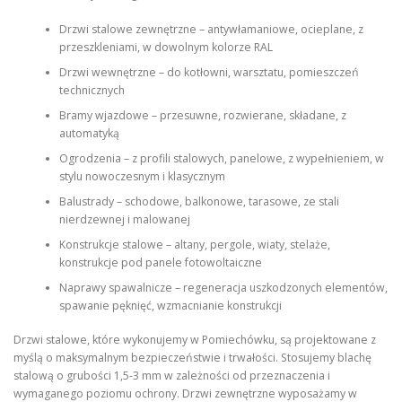
Drzwi stalowe zewnętrzne – antywłamaniowe, ocieplane, z
przeszkleniami, w dowolnym kolorze RAL
Drzwi wewnętrzne – do kotłowni, warsztatu, pomieszczeń
technicznych
Bramy wjazdowe – przesuwne, rozwierane, składane, z
automatyką
Ogrodzenia – z profili stalowych, panelowe, z wypełnieniem, w
stylu nowoczesnym i klasycznym
Balustrady – schodowe, balkonowe, tarasowe, ze stali
nierdzewnej i malowanej
Konstrukcje stalowe – altany, pergole, wiaty, stelaże,
konstrukcje pod panele fotowoltaiczne
Naprawy spawalnicze – regeneracja uszkodzonych elementów,
spawanie pęknięć, wzmacnianie konstrukcji
Drzwi stalowe, które wykonujemy w Pomiechówku, są projektowane z
myślą o maksymalnym bezpieczeństwie i trwałości. Stosujemy blachę
stalową o grubości 1,5-3 mm w zależności od przeznaczenia i
wymaganego poziomu ochrony. Drzwi zewnętrzne wyposażamy w