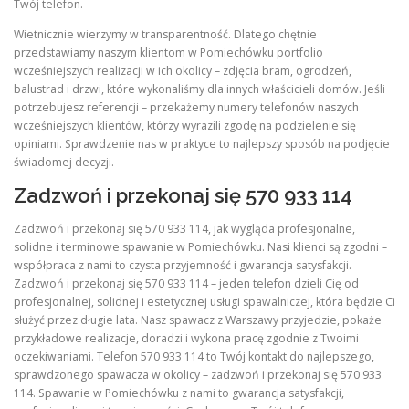
Twój telefon.
Wietnicznie wierzymy w transparentność. Dlatego chętnie
przedstawiamy naszym klientom w Pomiechówku portfolio
wcześniejszych realizacji w ich okolicy – zdjęcia bram, ogrodzeń,
balustrad i drzwi, które wykonaliśmy dla innych właścicieli domów. Jeśli
potrzebujesz referencji – przekażemy numery telefonów naszych
wcześniejszych klientów, którzy wyrazili zgodę na podzielenie się
opiniami. Sprawdzenie nas w praktyce to najlepszy sposób na podjęcie
świadomej decyzji.
Zadzwoń i przekonaj się 570 933 114
Zadzwoń i przekonaj się 570 933 114, jak wygląda profesjonalne,
solidne i terminowe spawanie w Pomiechówku. Nasi klienci są zgodni –
współpraca z nami to czysta przyjemność i gwarancja satysfakcji.
Zadzwoń i przekonaj się 570 933 114 – jeden telefon dzieli Cię od
profesjonalnej, solidnej i estetycznej usługi spawalniczej, która będzie Ci
służyć przez długie lata. Nasz spawacz z Warszawy przyjedzie, pokaże
przykładowe realizacje, doradzi i wykona pracę zgodnie z Twoimi
oczekiwaniami. Telefon 570 933 114 to Twój kontakt do najlepszego,
sprawdzonego spawacza w okolicy – zadzwoń i przekonaj się 570 933
114. Spawanie w Pomiechówku z nami to gwarancja satysfakcji,