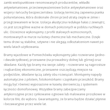
zamki wielopunktowe renomowanych producentów, wkładki
antywłamaniowe, przeciwwyważeniowe bolce antywyłamaniowe oraz
wizjery i łańcuchy bezpieczeństwa. Izolację termiczną zapewnia pianka
poliuretanowa, która doskonale chroni przed utratą ciepła w zimie i
przegrzewaniem w lecie. Izolacja akustyczna redukuje hałas z zewnątrz,
co jest szczególnie ważne w domach położonych w pobliżu ruchliwych
ulic. Ościeżnice wykonujemy z profili stalowych wzmocnionych,
montowanych w murze na kotwy chemiczne lub mechaniczne. Dzięki
temu drzwi są stabilne, sztywne i nie ulegają odkształceniom nawet po
wielu latach użytkowania.
Bramy wjazdowe w Pomiechówku wykonujemy jako rozwierane (jedno-
i dwuskrzydłowe), przesuwne (na prowadnicy dolnej lub górnej) oraz
składane. Każdy typ bramy ma swoje zalety – rozwierane są najprostsze
i najbardziej ekonomiczne, przesuwne oszczędzają miejsce na
podjeździe, składane łączą zalety obu rozwiązań. Montujemy napędy
automatyczne z pilotem, fotokomórkami i czujnikami przeszkód. Bramy
mogą być również wyposażone w kasetę sterowniczą z systemem
łączności domofonowej. Wszystkie bramy zabezpieczamy
antykorozyjnie przez cynkowanie ogniowe lub malowanie proszkowe w
kolorze RAL do wyboru. Gwarantujemy, że brama będzie działać płynnie
i bezawaryjnie przez wiele lat.