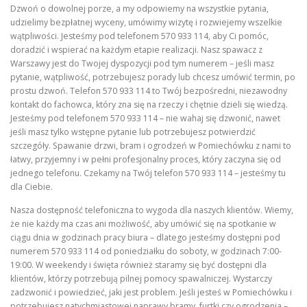
Dzwoń o dowolnej porze, a my odpowiemy na wszystkie pytania,
udzielimy bezpłatnej wyceny, umówimy wizytę i rozwiejemy wszelkie
wątpliwości. Jesteśmy pod telefonem 570 933 114, aby Ci pomóc,
doradzić i wspierać na każdym etapie realizacji. Nasz spawacz z
Warszawy jest do Twojej dyspozycji pod tym numerem – jeśli masz
pytanie, wątpliwość, potrzebujesz porady lub chcesz umówić termin, po
prostu dzwoń. Telefon 570 933 114 to Twój bezpośredni, niezawodny
kontakt do fachowca, który zna się na rzeczy i chętnie dzieli się wiedzą.
Jesteśmy pod telefonem 570 933 114 – nie wahaj się dzwonić, nawet
jeśli masz tylko wstępne pytanie lub potrzebujesz potwierdzić
szczegóły. Spawanie drzwi, bram i ogrodzeń w Pomiechówku z nami to
łatwy, przyjemny i w pełni profesjonalny proces, który zaczyna się od
jednego telefonu. Czekamy na Twój telefon 570 933 114 – jesteśmy tu
dla Ciebie.
Nasza dostępność telefoniczna to wygoda dla naszych klientów. Wiemy,
że nie każdy ma czas ani możliwość, aby umówić się na spotkanie w
ciągu dnia w godzinach pracy biura – dlatego jesteśmy dostępni pod
numerem 570 933 114 od poniedziałku do soboty, w godzinach 7:00-
19:00. W weekendy i święta również staramy się być dostępni dla
klientów, którzy potrzebują pilnej pomocy spawalniczej. Wystarczy
zadzwonić i powiedzieć, jaki jest problem. Jeśli jesteś w Pomiechówku i
potrzebujesz natychmiastowej naprawy bramy, furtki czy ogrodzenia –