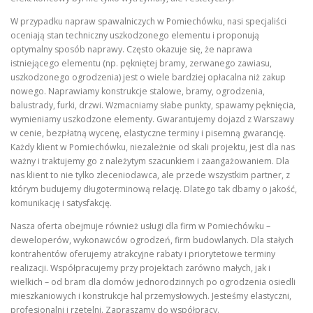
W przypadku napraw spawalniczych w Pomiechówku, nasi specjaliści
oceniają stan techniczny uszkodzonego elementu i proponują
optymalny sposób naprawy. Często okazuje się, że naprawa
istniejącego elementu (np. pękniętej bramy, zerwanego zawiasu,
uszkodzonego ogrodzenia) jest o wiele bardziej opłacalna niż zakup
nowego. Naprawiamy konstrukcje stalowe, bramy, ogrodzenia,
balustrady, furki, drzwi. Wzmacniamy słabe punkty, spawamy pęknięcia,
wymieniamy uszkodzone elementy. Gwarantujemy dojazd z Warszawy
w cenie, bezpłatną wycenę, elastyczne terminy i pisemną gwarancję.
Każdy klient w Pomiechówku, niezależnie od skali projektu, jest dla nas
ważny i traktujemy go z należytym szacunkiem i zaangażowaniem. Dla
nas klient to nie tylko zleceniodawca, ale przede wszystkim partner, z
którym budujemy długoterminową relację. Dlatego tak dbamy o jakość,
komunikację i satysfakcję.
Nasza oferta obejmuje również usługi dla firm w Pomiechówku –
deweloperów, wykonawców ogrodzeń, firm budowlanych. Dla stałych
kontrahentów oferujemy atrakcyjne rabaty i priorytetowe terminy
realizacji. Współpracujemy przy projektach zarówno małych, jak i
wielkich – od bram dla domów jednorodzinnych po ogrodzenia osiedli
mieszkaniowych i konstrukcje hal przemysłowych. Jesteśmy elastyczni,
profesjonalni i rzetelni. Zapraszamy do współpracy.