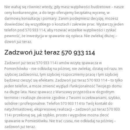
Nie wahaj się również wtedy, gdy masz wątpliwości budżetowe – nasze
ceny konkurencyjne, a do tego oferujemy bezpłatną wycenę, w
darmową konsultację i pomiary. Zanim podejmiesz decyzję, możesz
dowiedzieć się wszystkiego o kosztach i zakresie prac. Wystarczy jeden
telefon pod 570 933 114, aby rozwiać wszelkie wątpliwości i zyskać
pewność, że inwestycja w spawanie się opłaca. Nie zwlekaj dłużej –
dzwoń już teraz.
Zadzwoń już teraz 570 933 114
Zadzwoń już teraz 570 933 114 i umów wizytę spawacza w
Pomiechówku – nie odkładaj na później, nie zwlekaj, działaj od razu. Im
szybciej zadzwonisz, tym szybciej rozpoczniemy pracę i tym szybciej
będziesz cieszyć się efektami. Zadzwoń już teraz 570 933 114 – to tylko
jeden telefon, a może zmienić wygląd i funkcjonalność Twojego domu
na długie lata. Nasz spawacz z Warszawy przyjeżdża w dogodnym
terminie i realizuje zlecenie zgodnie z Twoimi oczekiwaniami, szybko,
solidnie i profesjonalnie. Telefon 570 933 114 to Twój kontakt do
natychmiastowej, ekspresowej realizacji – zadzwoń już teraz 570 933
114 i przekonaj się, jak szybko, prosto i wygodnie można zlecić
spawanie w Pomieśłówku. Nie trać czasu, nie odkładaj na później –
zadzwoń już teraz.