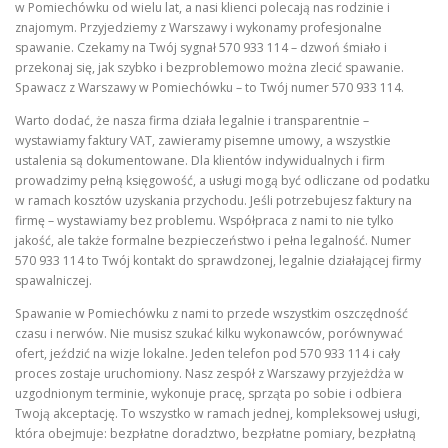
w Pomiechówku od wielu lat, a nasi klienci polecają nas rodzinie i
znajomym. Przyjedziemy z Warszawy i wykonamy profesjonalne
spawanie. Czekamy na Twój sygnał 570 933 114 – dzwoń śmiało i
przekonaj się, jak szybko i bezproblemowo można zlecić spawanie.
Spawacz z Warszawy w Pomiechówku – to Twój numer 570 933 114.
Warto dodać, że nasza firma działa legalnie i transparentnie –
wystawiamy faktury VAT, zawieramy pisemne umowy, a wszystkie
ustalenia są dokumentowane. Dla klientów indywidualnych i firm
prowadzimy pełną księgowość, a usługi mogą być odliczane od podatku
w ramach kosztów uzyskania przychodu. Jeśli potrzebujesz faktury na
firmę – wystawiamy bez problemu. Współpraca z nami to nie tylko
jakość, ale także formalne bezpieczeństwo i pełna legalność. Numer
570 933 114 to Twój kontakt do sprawdzonej, legalnie działającej firmy
spawalniczej.
Spawanie w Pomiechówku z nami to przede wszystkim oszczędność
czasu i nerwów. Nie musisz szukać kilku wykonawców, porównywać
ofert, jeździć na wizje lokalne. Jeden telefon pod 570 933 114 i cały
proces zostaje uruchomiony. Nasz zespół z Warszawy przyjeżdża w
uzgodnionym terminie, wykonuje pracę, sprząta po sobie i odbiera
Twoją akceptację. To wszystko w ramach jednej, kompleksowej usługi,
która obejmuje: bezpłatne doradztwo, bezpłatne pomiary, bezpłatną