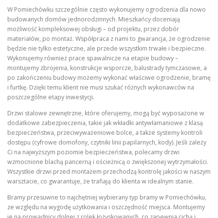
W Pomiechówku szczególnie często wykonujemy ogrodzenia dla nowo
budowanych domów jednorodzinnych. Mieszkańcy doceniają
możliwość kompleksowej obsługi – od projektu, przez dobór
materiałów, po montaż. Współpraca z nami to gwarancja, że ogrodzenie
będzie nie tylko estetyczne, ale przede wszystkim trwałe i bezpieczne.
Wykonujemy również prace spawalnicze na etapie budowy –
montujemy zbrojenia, konstrukcje wsporcze, balustrady tymczasowe, a
po zakończeniu budowy możemy wykonać właściwe ogrodzenie, bramę
i furtkę. Dzięki temu klient nie musi szukać różnych wykonawców na
poszczególne etapy inwestycji.
Drzwi stalowe zewnętrzne, które oferujemy, mogą być wyposażone w
dodatkowe zabezpieczenia, takie jak wkładki antywłamaniowe z klasą
bezpieczeństwa, przeciwyważeniowe bolce, a także systemy kontroli
dostępu (cyfrowe domofony, czytniki linii papilarnych, kody). Jeśli zależy
Ci na najwyższym poziomie bezpieczeństwa, polecamy drzwi
wzmocnione blachą pancerną i ościeżnicą o zwiększonej wytrzymałości.
Wszystkie drzwi przed montażem przechodzą kontrolę jakości w naszym
warsztacie, co gwarantuje, że trafiają do klienta w idealnym stanie.
Bramy przesuwne to najchętniej wybierany typ bramy w Pomiechówku,
ze względu na wygodę użytkowania i oszczędność miejsca. Montujemy
je na prowadnicy dolnej z rolek łożyskowanych, co zapewnia cichą i