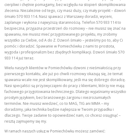
cierpliwi i chętnie pomagamy, bez względu na stopień skomplikowania
zlecenia. Niezależnie od tego, czy masz duży, czy mały projekt – dzwoń
śmiało 570 933 114. Nasz spawacz z Warszawy doradzi, wyceni,
zaplanuje i wykona z najwyższą starannością. Telefon 570 933 114 to
bezpieczna, przyjazna przestrzeń do rozmowy – nie musisz się znać na
spawaniu, nie musisz mieć przygotowanego projektu, my zrobimy
wszystko za Ciebie, od A do Z. Dzwoń śmiało – jesteśmy po to, aby Ci
pomóc i doradzić. Spawanie w Pomiechówku z nami to prostota,
wygoda i profesjonalizm bez zbędnych komplikacji. Dzwoń śmiało 570
933 114 już teraz.
Wielu naszych klientów w Pomiechówku dzwoni z nieśmiałością przy
pierwszego kontaktu, ale już po chwili rozmowy okazują się, że temat
spawania wcale nie jest skomplikowany, jeśli ma się dobrego doradcę.
Nasi specjaliści są przyzwyczajeni do pracy z klientami, którzy nie mają
fachowego przygotowania technicznego. Dlatego wyjaśniamy wszystko
prostym językiem, bez branżowego żargonu i niezrozumiałych
terminów. Nie musisz wiedzieć, co to MAG, TIG ani MMA – my
doradzimy, jaka technika będzie najlepsza w Twoim przypadku i
dlaczego. Twoje zadanie to opowiedzieć nam, co chcesz osiągnąć –
resztą zajmujemy się my.
W ramach naszych usług w Pomiechówku możesz zamówić: