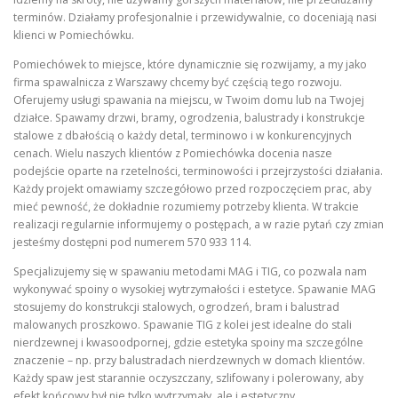
terminów. Działamy profesjonalnie i przewidywalnie, co doceniają nasi
klienci w Pomiechówku.
Pomiechówek to miejsce, które dynamicznie się rozwijamy, a my jako
firma spawalnicza z Warszawy chcemy być częścią tego rozwoju.
Oferujemy usługi spawania na miejscu, w Twoim domu lub na Twojej
działce. Spawamy drzwi, bramy, ogrodzenia, balustrady i konstrukcje
stalowe z dbałością o każdy detal, terminowo i w konkurencyjnych
cenach. Wielu naszych klientów z Pomiechówka docenia nasze
podejście oparte na rzetelności, terminowości i przejrzystości działania.
Każdy projekt omawiamy szczegółowo przed rozpoczęciem prac, aby
mieć pewność, że dokładnie rozumiemy potrzeby klienta. W trakcie
realizacji regularnie informujemy o postępach, a w razie pytań czy zmian
jesteśmy dostępni pod numerem 570 933 114.
Specjalizujemy się w spawaniu metodami MAG i TIG, co pozwala nam
wykonywać spoiny o wysokiej wytrzymałości i estetyce. Spawanie MAG
stosujemy do konstrukcji stalowych, ogrodzeń, bram i balustrad
malowanych proszkowo. Spawanie TIG z kolei jest idealne do stali
nierdzewnej i kwasoodpornej, gdzie estetyka spoiny ma szczególne
znaczenie – np. przy balustradach nierdzewnych w domach klientów.
Każdy spaw jest starannie oczyszczany, szlifowany i polerowany, aby
efekt końcowy był nie tylko wytrzymały, ale i estetyczny.