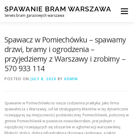
Skip
SPAWANIE BRAM WARSZAWA
to
Menu
content
Serwis bram garażowych warszawa
SPAWANIE BRAM GARAŻOWYCH I OGRODZEŃ WARSZAWA
Spawacz w Pomiechówku – spawamy
drzwi, bramy i ogrodzenia –
przyjedziemy z Warszawy i zrobimy –
AWARYJNE OTWIERANIE BRAM
BLOG
KONTAKT
570 933 114
POSTED ON
JULY 8, 2026
BY
ADMIN
Spawanie w Pomiechówku to nasza codzienna praktyka. Jako firma
spawalnicza z Warszawy, od lat obsługujemy klientów w tej dynamicznie
rozwijającej się miejscowości podstolecznej. Pomiechówek, położony w
gminie Pomiechówek w powiecie nowodworskim, jest jednym z
najszybciej rozwijających się obszarów w aglomeracji warszawskiej.
Bliskość stolicy, dobra infrastruktura drogowa i kolejowa, a także