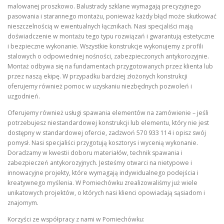
malowanej proszkowo. Balustrady szklane wymagają precyzyjnego
pasowania i starannego montażu, ponieważ każdy błąd może skutkować
nieszczelnością w ewentualnych łącznikach. Nasi specjaliści mają
doświadczenie w montażu tego typu rozwiązań i gwarantują estetyczne
i bezpieczne wykonanie. Wszystkie konstrukcje wykonujemy z profili
stalowych o odpowiedniej nośności, zabezpieczonych antykorozyjnie.
Montaż odbywa się na fundamentach przygotowanych przez klienta lub
przez naszą ekipę. W przypadku bardziej złożonych konstrukcji
oferujemy również pomoc w uzyskaniu niezbędnych pozwoleń i
uzgodnień.
Oferujemy również usługi spawania elementów na zamówienie – jeśli
potrzebujesz niestandardowej konstrukcji lub elementu, który nie jest
dostępny w standardowej ofercie, zadzwoń 570 933 114 i opisz swój
pomysł. Nasi specjaliści przygotują kosztorys i wycenią wykonanie.
Doradzamy w kwestii doboru materiałów, technik spawania i
zabezpieczeń antykorozyjnych. Jesteśmy otwarci na nietypowe i
innowacyjne projekty, które wymagają indywidualnego podejścia i
kreatywnego myślenia. W Pomiechówku zrealizowaliśmy już wiele
unikatowych projektów, o których nasi klienci opowiadają sąsiadom i
znajomym.
Korzyści ze współpracy z nami w Pomiechówku: