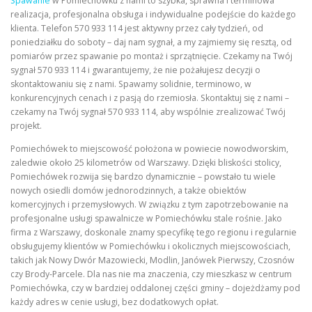
Spawanie
w Pomiechówku z nami to szybka, sprawna i terminowa
realizacja, profesjonalna obsługa i indywidualne podejście do każdego
klienta. Telefon 570 933 114 jest aktywny przez cały tydzień, od
poniedziałku do soboty – daj nam sygnał, a my zajmiemy się resztą, od
pomiarów przez spawanie po montaż i sprzątnięcie. Czekamy na Twój
sygnał 570 933 114 i gwarantujemy, że nie pożałujesz decyzji o
skontaktowaniu się z nami. Spawamy solidnie, terminowo, w
konkurencyjnych cenach i z pasją do rzemiosła. Skontaktuj się z nami –
czekamy na Twój sygnał 570 933 114, aby wspólnie zrealizować Twój
projekt.
Pomiechówek to miejscowość położona w powiecie nowodworskim,
zaledwie około 25 kilometrów od Warszawy. Dzięki bliskości stolicy,
Pomiechówek rozwija się bardzo dynamicznie – powstało tu wiele
nowych osiedli domów jednorodzinnych, a także obiektów
komercyjnych i przemysłowych. W związku z tym zapotrzebowanie na
profesjonalne usługi spawalnicze w Pomiechówku stale rośnie. Jako
firma z Warszawy, doskonale znamy specyfikę tego regionu i regularnie
obsługujemy klientów w Pomiechówku i okolicznych miejscowościach,
takich jak Nowy Dwór Mazowiecki, Modlin, Janówek Pierwszy, Czosnów
czy Brody-Parcele. Dla nas nie ma znaczenia, czy mieszkasz w centrum
Pomiechówka, czy w bardziej oddalonej części gminy – dojeżdżamy pod
każdy adres w cenie usługi, bez dodatkowych opłat.