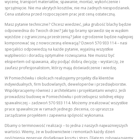
wycenę, transport materiałów, spawanie, montaż, wykończenie i
sprzątnięcie. Nie ma ukrytych kosztów, nie ma żadnych niespodzianek.
Cena ustalona przed rozpoczęciem prac jest ceną ostateczną.
Masz pytanie techniczne? Chcesz wiedzieć, jaka grubość blachy będzie
odpowiednia do Twoich drzwi? Jaki typ bramy sprawdzi się w wąskim
wjeździe z ograniczoną przestrzenią? Jakie ogrodzenie będzie najlepiej
komponować się z nowoczesną elewacją? Dzwoń 570 933 114 – nasi
specjaliści odpowiedzą na każde pytanie, wyjaśnią wszystkie
wątpliwości i doradzą optymalne rozwiązania. Nie musisz być
ekspertem od spawania, aby podjąć dobrą decyzję – wystarczy, że
zaufasz profesjonalistom, którzy mają doświadczenie i wiedzę.
W Pomiechówku i okolicach realizujemy projekty dla klientów
indywidualnych, firm budowlanych, deweloperów i przedsiębiorstw.
Współpracujemy również z architektami i projektantami wnętrz. Jeśli
prowadzisz budowę w Pomiechówku i potrzebujesz solidnej ekipy
spawalniczej – zadzwoń 570 933 114. Możemy zrealizować wszystkie
prace spawalnicze w ramach jednego zlecenia, co upraszcza
zarządzanie projektem i zapewnia spójność wykonania.
Dbamy o terminowość realizacji – to jedna z naszych najważniejszych
wartości. Wiemy, że w budownictwie i remontach każdy dzień
opóźnienia generuje dodatkowe koszty i stres. Dlatego zobowiązujemy