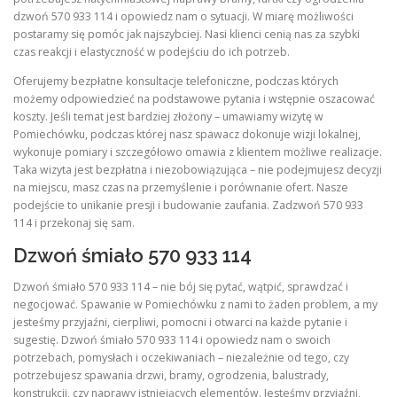
dzwoń 570 933 114 i opowiedz nam o sytuacji. W miarę możliwości
postaramy się pomóc jak najszybciej. Nasi klienci cenią nas za szybki
czas reakcji i elastyczność w podejściu do ich potrzeb.
Oferujemy bezpłatne konsultacje telefoniczne, podczas których
możemy odpowiedzieć na podstawowe pytania i wstępnie oszacować
koszty. Jeśli temat jest bardziej złożony – umawiamy wizytę w
Pomiechówku, podczas której nasz spawacz dokonuje wizji lokalnej,
wykonuje pomiary i szczegółowo omawia z klientem możliwe realizacje.
Taka wizyta jest bezpłatna i niezobowiązująca – nie podejmujesz decyzji
na miejscu, masz czas na przemyślenie i porównanie ofert. Nasze
podejście to unikanie presji i budowanie zaufania. Zadzwoń 570 933
114 i przekonaj się sam.
Dzwoń śmiało 570 933 114
Dzwoń śmiało 570 933 114 – nie bój się pytać, wątpić, sprawdzać i
negocjować. Spawanie w Pomiechówku z nami to żaden problem, a my
jesteśmy przyjaźni, cierpliwi, pomocni i otwarci na każde pytanie i
sugestię. Dzwoń śmiało 570 933 114 i opowiedz nam o swoich
potrzebach, pomysłach i oczekiwaniach – niezależnie od tego, czy
potrzebujesz spawania drzwi, bramy, ogrodzenia, balustrady,
konstrukcji, czy naprawy istniejących elementów. Jesteśmy przyjaźni,