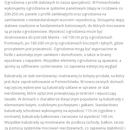
Ogrodzenia z profili stalowych to nasza specjalność. W Pomiechówku
wykonujemy ogrodzenia w systemie panelowym (słupy w rozstawie co
200-250 cm, panele z profili zamkniętych) oraz ogrodzenia na
zamówienie z niestandardowym wzorem i wysokością. Stosujemy słupy
stalowe osadzone w fundamentach betonowych, do których mocowane
są przęsła ogrodzeniowe. Wysokość ogrodzenia może być
dostosowana do potrzeb klienta – od 100 cm przy ogrodzeniach
frontowych, po 180-200 cm przy ogrodzeniach bocznych i tylnych, gdzie
priorytetem jest prywatność. Ogrodzenia mogą być wyposażone w
furtki z automatycznym zamkiem i domofonem, a także w bramy
wjazdowe z napędem. Wszystkie elementy ogrodzenia są spawane, a
spoiny są szlifowane i polerowane, co zapewnia estetyczny wygląd.
Balustrady ze stali nierdzewnej i malowanej to kolejny produkt, na który
jest duże zapotrzebowanie w Pomiechówku. W nowoczesnych domach
najczęściej wybierane są balustrady szklane w oprawie ze stali
nierdzewnej, które optycznie powiększają przestrzeń i wpuszczają
światło. W domach o charakterze klasycznym popularne są balustrady z
elementami kutymi, ozdobnymi pochwytami i gałkami. Standardowo
balustrady schodowe wykonujemy na wysokość 110 cm (zgodnie z
normami), balustrady balkonowe i tarasowe na wysokość 100 cm.
Wszystkie balustrady są montowane do podłoża (schody, balkon, taras)
za pomocą systemów mocowań nierdzewnych, co zapewnia stabilność i