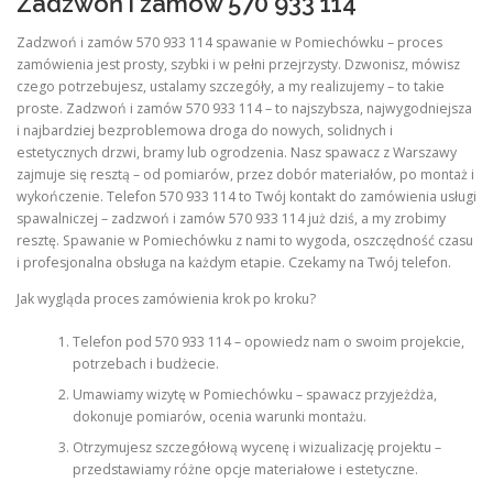
Zadzwoń i zamów 570 933 114
Zadzwoń i zamów 570 933 114 spawanie w Pomiechówku – proces
zamówienia jest prosty, szybki i w pełni przejrzysty. Dzwonisz, mówisz
czego potrzebujesz, ustalamy szczegóły, a my realizujemy – to takie
proste. Zadzwoń i zamów 570 933 114 – to najszybsza, najwygodniejsza
i najbardziej bezproblemowa droga do nowych, solidnych i
estetycznych drzwi, bramy lub ogrodzenia. Nasz spawacz z Warszawy
zajmuje się resztą – od pomiarów, przez dobór materiałów, po montaż i
wykończenie. Telefon 570 933 114 to Twój kontakt do zamówienia usługi
spawalniczej – zadzwoń i zamów 570 933 114 już dziś, a my zrobimy
resztę. Spawanie w Pomiechówku z nami to wygoda, oszczędność czasu
i profesjonalna obsługa na każdym etapie. Czekamy na Twój telefon.
Jak wygląda proces zamówienia krok po kroku?
Telefon pod 570 933 114 – opowiedz nam o swoim projekcie,
potrzebach i budżecie.
Umawiamy wizytę w Pomiechówku – spawacz przyjeżdża,
dokonuje pomiarów, ocenia warunki montażu.
Otrzymujesz szczegółową wycenę i wizualizację projektu –
przedstawiamy różne opcje materiałowe i estetyczne.