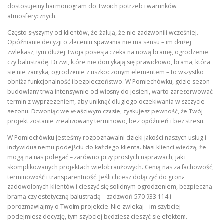
dostosujemy harmonogram do Twoich potrzeb i warunków
atmosferycznych.
Często słyszymy od klientów, że żałują, że nie zadzwonili wcześniej.
Opóźnianie decyzji o zleceniu spawania nie ma sensu – im dłużej
zwlekasz, tym dłużej Twoja posesja czeka na nową bramę, ogrodzenie
czy balustradę. Drzwi, które nie domykają się prawidłowo, brama, która
się nie zamyka, ogrodzenie z uszkodzonym elementem – to wszystko
obniża funkcjonalność i bezpieczeństwo. W Pomiechówku, gdzie sezon
budowlany trwa intensywnie od wiosny do jesieni, warto zarezerwować
termin z wyprzezeniem, aby uniknąć długiego oczekiwania w szczycie
sezonu. Dzwoniąc we właściwym czasie, zyskujesz pewność, że Twój
projekt zostanie zrealizowany terminowo, bez opóźnień i bez stresu.
W Pomiechówku jesteśmy rozpoznawalni dzięki jakości naszych usług i
indywidualnemu podejściu do każdego klienta. Nasi klienci wiedzą, że
mogą na nas polegać – zarówno przy prostych naprawach, jak i
skomplikowanych projektach wielobranżowych. Cenią nas za fachowość,
terminowość i transparentność. Jeśli chcesz dołączyć do grona
zadowolonych klientów i cieszyć się solidnym ogrodzeniem, bezpieczną
bramą czy estetyczną balustradą – zadzwoń 570 933 114 i
porozmawiajmy o Twoim projekcie. Nie zwlekaj – im szybciej
podejmiesz decyzję, tym szybciej będziesz cieszyć się efektem.