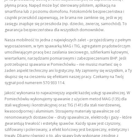
płynną pracę. Napęd może być sterowany pilotem, aplikacją na
smartfona lub z poziomu domofonu. Fotokomórki bezpieczeństwa i
czujniki przeszkód zapewniają, że brama nie zamknie się, jeśli w jej
zasięgu znajduje się przeszkoda (np. dziecko, zwierzę, samochód). To
gwarancja bezpieczeństwa dla wszystkich domowników.
Nasza mobilność to jedna z największych zalet – przyjeżdżamy z pełnym
wyposażeniem, w tym spawarką MAG i TIG, agregatem prądotwórczym
umożliwiającym pracę bez zasilania sieciowego, szlifierkami kątowymi,
wiertarkami, narzędziami pomiarowymi i zabezpieczeniami BHP. Jeśli
potrzebujesz spawania w Pomiechówku – nie musisz martwić się o
żaden aspekt techniczny ani logistyczny. My zajmiemy się wszystkim, a Ty
skupisz się na cieszeniu się efektami naszej pracy. Czekamy na Twój
sygnał pod numerem 570 933 114.
Jakość wykonania to najważniejszy aspekt każdej usługi spawalniczej. W
Pomiechówku wykonujemy spawanie z użyciem metod MAG (135) dla
stali węglowej i konstrukcyjnej oraz TIG (141) dla stali nierdzewnej,
kwasoodpornej i aluminium. Stosujemy materiały spawalnicze od
renomowanych dostawców – druty spawalnicze, elektrody i gazy – które
gwarantują trwałość i estetykę spawów. Każdy spaw jest czyszony,
szlifowany i polerowany, a efekt końcowy jest bezpieczny, estetyczny i
trwały. Dbamy również o to, aby spawy były wykonane zgodnie z