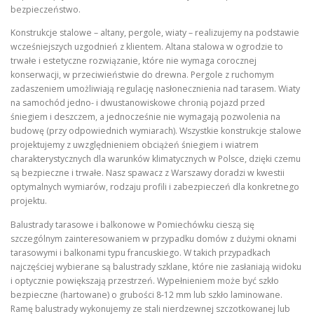
bezpieczeństwo.
Konstrukcje stalowe – altany, pergole, wiaty – realizujemy na podstawie
wcześniejszych uzgodnień z klientem. Altana stalowa w ogrodzie to
trwałe i estetyczne rozwiązanie, które nie wymaga corocznej
konserwacji, w przeciwieństwie do drewna. Pergole z ruchomym
zadaszeniem umożliwiają regulację nasłonecznienia nad tarasem. Wiaty
na samochód jedno- i dwustanowiskowe chronią pojazd przed
śniegiem i deszczem, a jednocześnie nie wymagają pozwolenia na
budowę (przy odpowiednich wymiarach). Wszystkie konstrukcje stalowe
projektujemy z uwzględnieniem obciążeń śniegiem i wiatrem
charakterystycznych dla warunków klimatycznych w Polsce, dzięki czemu
są bezpieczne i trwałe. Nasz spawacz z Warszawy doradzi w kwestii
optymalnych wymiarów, rodzaju profili i zabezpieczeń dla konkretnego
projektu.
Balustrady tarasowe i balkonowe w Pomiechówku cieszą się
szczególnym zainteresowaniem w przypadku domów z dużymi oknami
tarasowymi i balkonami typu francuskiego. W takich przypadkach
najczęściej wybierane są balustrady szklane, które nie zasłaniają widoku
i optycznie powiększają przestrzeń. Wypełnieniem może być szkło
bezpieczne (hartowane) o grubości 8-12 mm lub szkło laminowane.
Ramę balustrady wykonujemy ze stali nierdzewnej szczotkowanej lub