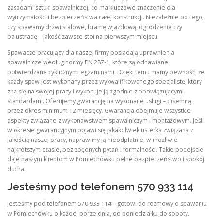
zasadami sztuki spawalniczej, co ma kluczowe znaczenie dla
wytrzymałości i bezpieczeństwa całej konstrukcji. Niezależnie od tego,
czy spawamy drzwi stalowe, bramę wjazdową, ogrodzenie czy
balustradę – jakość zawsze stoi na pierwszym miejscu.
Spawacze pracujący dla naszej firmy posiadają uprawnienia
spawalnicze według normy EN 287-1, które są odnawiane i
potwierdzane cyklicznymi egzaminami. Dzięki temu mamy pewność, że
każdy spaw jest wykonany przez wykwalifikowanego specjalistę, który
zna się na swojej pracy i wykonuje ją zgodnie z obowiązującymi
standardami. Oferujemy gwarancję na wykonane usługi – pisemną,
przez okres minimum 12 miesięcy. Gwarancja obejmuje wszystkie
aspekty związane z wykonawstwem spawalniczym i montażowym. Jeśli
w okresie gwarancyjnym pojawi się jakakolwiek usterka związana z
jakością naszej pracy, naprawimy ją nieodpłatnie, w możliwie
najkrótszym czasie, bez zbędnych pytań i formalności. Takie podejście
daje naszym klientom w Pomiechówku pełne bezpieczeństwo i spokój
ducha.
Jesteśmy pod telefonem 570 933 114
Jesteśmy pod telefonem 570 933 114 – gotowi do rozmowy o spawaniu
w Pomiechówku o każdej porze dnia, od poniedziałku do soboty.