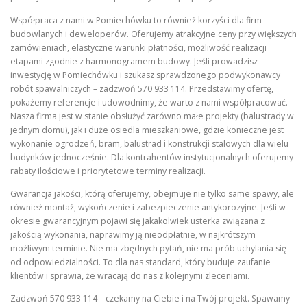
Współpraca z nami w Pomiechówku to również korzyści dla firm
budowlanych i deweloperów. Oferujemy atrakcyjne ceny przy większych
zamówieniach, elastyczne warunki płatności, możliwość realizacji
etapami zgodnie z harmonogramem budowy. Jeśli prowadzisz
inwestycję w Pomiechówku i szukasz sprawdzonego podwykonawcy
robót spawalniczych – zadzwoń 570 933 114. Przedstawimy ofertę,
pokażemy referencje i udowodnimy, że warto z nami współpracować.
Nasza firma jest w stanie obsłużyć zarówno małe projekty (balustrady w
jednym domu), jak i duże osiedla mieszkaniowe, gdzie konieczne jest
wykonanie ogrodzeń, bram, balustrad i konstrukcji stalowych dla wielu
budynków jednocześnie. Dla kontrahentów instytucjonalnych oferujemy
rabaty ilościowe i priorytetowe terminy realizacji.
Gwarancja jakości, którą oferujemy, obejmuje nie tylko same spawy, ale
również montaż, wykończenie i zabezpieczenie antykorozyjne. Jeśli w
okresie gwarancyjnym pojawi się jakakolwiek usterka związana z
jakością wykonania, naprawimy ją nieodpłatnie, w najkrótszym
możliwym terminie. Nie ma zbędnych pytań, nie ma prób uchylania się
od odpowiedzialności. To dla nas standard, który buduje zaufanie
klientów i sprawia, że wracają do nas z kolejnymi zleceniami.
Zadzwoń 570 933 114 – czekamy na Ciebie i na Twój projekt. Spawamy