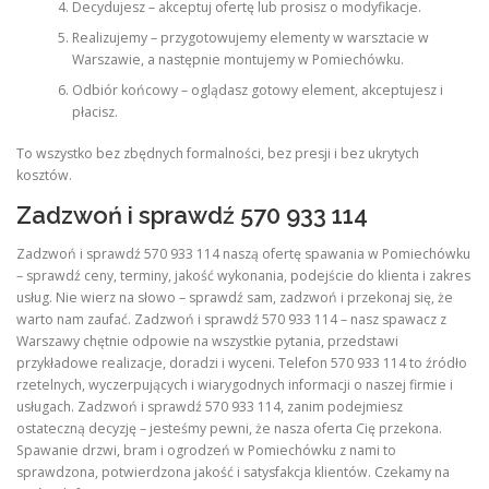
Decydujesz – akceptuj ofertę lub prosisz o modyfikacje.
Realizujemy – przygotowujemy elementy w warsztacie w
Warszawie, a następnie montujemy w Pomiechówku.
Odbiór końcowy – oglądasz gotowy element, akceptujesz i
płacisz.
To wszystko bez zbędnych formalności, bez presji i bez ukrytych
kosztów.
Zadzwoń i sprawdź 570 933 114
Zadzwoń i sprawdź 570 933 114 naszą ofertę spawania w Pomiechówku
– sprawdź ceny, terminy, jakość wykonania, podejście do klienta i zakres
usług. Nie wierz na słowo – sprawdź sam, zadzwoń i przekonaj się, że
warto nam zaufać. Zadzwoń i sprawdź 570 933 114 – nasz spawacz z
Warszawy chętnie odpowie na wszystkie pytania, przedstawi
przykładowe realizacje, doradzi i wyceni. Telefon 570 933 114 to źródło
rzetelnych, wyczerpujących i wiarygodnych informacji o naszej firmie i
usługach. Zadzwoń i sprawdź 570 933 114, zanim podejmiesz
ostateczną decyzję – jesteśmy pewni, że nasza oferta Cię przekona.
Spawanie drzwi, bram i ogrodzeń w Pomiechówku z nami to
sprawdzona, potwierdzona jakość i satysfakcja klientów. Czekamy na