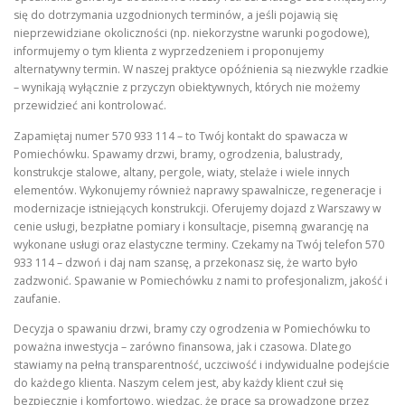
się do dotrzymania uzgodnionych terminów, a jeśli pojawią się
nieprzewidziane okoliczności (np. niekorzystne warunki pogodowe),
informujemy o tym klienta z wyprzedzeniem i proponujemy
alternatywny termin. W naszej praktyce opóźnienia są niezwykle rzadkie
– wynikają wyłącznie z przyczyn obiektywnych, których nie możemy
przewidzieć ani kontrolować.
Zapamiętaj numer 570 933 114 – to Twój kontakt do spawacza w
Pomiechówku. Spawamy drzwi, bramy, ogrodzenia, balustrady,
konstrukcje stalowe, altany, pergole, wiaty, stelaże i wiele innych
elementów. Wykonujemy również naprawy spawalnicze, regeneracje i
modernizacje istniejących konstrukcji. Oferujemy dojazd z Warszawy w
cenie usługi, bezpłatne pomiary i konsultacje, pisemną gwarancję na
wykonane usługi oraz elastyczne terminy. Czekamy na Twój telefon 570
933 114 – dzwoń i daj nam szansę, a przekonasz się, że warto było
zadzwonić. Spawanie w Pomiechówku z nami to profesjonalizm, jakość i
zaufanie.
Decyzja o spawaniu drzwi, bramy czy ogrodzenia w Pomiechówku to
poważna inwestycja – zarówno finansowa, jak i czasowa. Dlatego
stawiamy na pełną transparentność, uczciwość i indywidualne podejście
do każdego klienta. Naszym celem jest, aby każdy klient czuł się
bezpiecznie i komfortowo, wiedząc, że prace są prowadzone przez