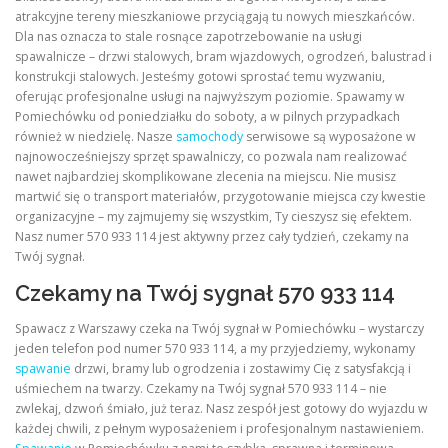
atrakcyjne tereny mieszkaniowe przyciągają tu nowych mieszkańców.
Dla nas oznacza to stale rosnące zapotrzebowanie na usługi
spawalnicze – drzwi stalowych, bram wjazdowych, ogrodzeń, balustrad i
konstrukcji stalowych. Jesteśmy gotowi sprostać temu wyzwaniu,
oferując profesjonalne usługi na najwyższym poziomie. Spawamy w
Pomiechówku od poniedziałku do soboty, a w pilnych przypadkach
również w niedzielę. Nasze
samochody
serwisowe są wyposażone w
najnowocześniejszy sprzęt spawalniczy, co pozwala nam realizować
nawet najbardziej skomplikowane zlecenia na miejscu. Nie musisz
martwić się o transport materiałów, przygotowanie miejsca czy kwestie
organizacyjne – my zajmujemy się wszystkim, Ty cieszysz się efektem.
Nasz numer 570 933 114 jest aktywny przez cały tydzień, czekamy na
Twój sygnał.
Czekamy na Twój sygnał 570 933 114
Spawacz z Warszawy czeka na Twój sygnał w Pomiechówku – wystarczy
jeden telefon pod numer 570 933 114, a my przyjedziemy, wykonamy
spawanie
drzwi, bramy lub ogrodzenia i zostawimy Cię z satysfakcją i
uśmiechem na twarzy. Czekamy na Twój sygnał 570 933 114 – nie
zwlekaj, dzwoń śmiało, już teraz. Nasz zespół jest gotowy do wyjazdu w
każdej chwili, z pełnym wyposażeniem i profesjonalnym nastawieniem.