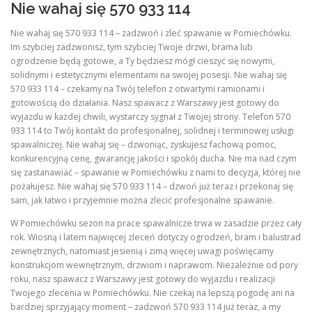
Nie wahaj się 570 933 114
Nie wahaj się 570 933 114 – zadzwoń i zleć spawanie w Pomiechówku.
Im szybciej zadzwonisz, tym szybciej Twoje drzwi, brama lub
ogrodzenie będą gotowe, a Ty będziesz mógł cieszyć się nowymi,
solidnymi i estetycznymi elementami na swojej posesji. Nie wahaj się
570 933 114 – czekamy na Twój telefon z otwartymi ramionami i
gotowością do działania. Nasz spawacz z Warszawy jest gotowy do
wyjazdu w każdej chwili, wystarczy sygnał z Twojej strony. Telefon 570
933 114 to Twój kontakt do profesjonalnej, solidnej i terminowej usługi
spawalniczej. Nie wahaj się – dzwoniąc, zyskujesz fachową pomoc,
konkurencyjną cenę, gwarancję jakości i spokój ducha. Nie ma nad czym
się zastanawiać – spawanie w Pomiechówku z nami to decyzja, której nie
pożałujesz. Nie wahaj się 570 933 114 – dzwoń już teraz i przekonaj się
sam, jak łatwo i przyjemnie można zlecić profesjonalne spawanie.
W Pomiechówku sezon na prace spawalnicze trwa w zasadzie przez cały
rok. Wiosną i latem najwięcej zleceń dotyczy ogrodzeń, bram i balustrad
zewnętrznych, natomiast jesienią i zimą więcej uwagi poświęcamy
konstrukcjom wewnętrznym, drzwiom i naprawom. Niezależnie od pory
roku, nasz spawacz z Warszawy jest gotowy do wyjazdu i realizacji
Twojego zlecenia w Pomiechówku. Nie czekaj na lepszą pogodę ani na
bardziej sprzyjający moment – zadzwoń 570 933 114 już teraz, a my