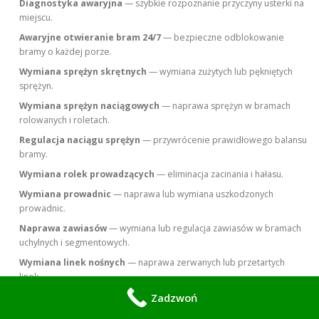
Diagnostyka awaryjna
— szybkie rozpoznanie przyczyny usterki na
miejscu.
Awaryjne otwieranie bram 24/7
— bezpieczne odblokowanie
bramy o każdej porze.
Wymiana sprężyn skrętnych
— wymiana zużytych lub pękniętych
sprężyn.
Wymiana sprężyn naciągowych
— naprawa sprężyn w bramach
rolowanych i roletach.
Regulacja naciągu sprężyn
— przywrócenie prawidłowego balansu
bramy.
Wymiana rolek prowadzących
— eliminacja zacinania i hałasu.
Wymiana prowadnic
— naprawa lub wymiana uszkodzonych
prowadnic.
Naprawa zawiasów
— wymiana lub regulacja zawiasów w bramach
uchylnych i segmentowych.
Wymiana linek nośnych
— naprawa zerwanych lub przetartych
linek.
Zadzwoń
Regulacja i wyrównanie bramy
— korekta pracy i poziomowania
skrzydła.