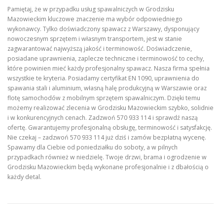
Pamiętaj, że w przypadku usług spawalniczych w Grodzisku
Mazowieckim kluczowe znaczenie ma wybór odpowiedniego
wykonawcy. Tylko doświadczony spawacz z Warszawy, dysponujący
nowoczesnym sprzętem i własnym transportem, jest w stanie
zagwarantować najwyższą jakość i terminowość. Doświadczenie,
posiadane uprawnienia, zaplecze techniczne i terminowość to cechy,
które powinien mieć każdy profesjonalny spawacz. Nasza firma spełnia
wszystkie te kryteria. Posiadamy certyfikat EN 1090, uprawnienia do
spawania stali i aluminium, własną halę produkcyjną w Warszawie oraz
flotę samochodów z mobilnym sprzętem spawalniczym. Dzięki temu
możemy realizować zlecenia w Grodzisku Mazowieckim szybko, solidnie
i w konkurencyjnych cenach. Zadzwoń 570 933 114 i sprawdź naszą
ofertę. Gwarantujemy profesjonalną obsługę, terminowość i satysfakcję.
Nie czekaj – zadzwoń 570 933 114 już dziś i zamów bezpłatną wycenę.
Spawamy dla Ciebie od poniedziałku do soboty, a w pilnych
przypadkach również w niedzielę. Twoje drzwi, brama i ogrodzenie w
Grodzisku Mazowieckim będą wykonane profesjonalnie i z dbałością o
każdy detal.