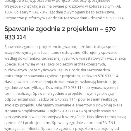
dostępowe są wyposażone w poręcze i podesty spoczynkowe.
Wszystkie konstrukcje są malowane proszkowo w kolorze żółtym RAL
1007 lub szarym RAL 7042, zgodnie z wymogami bezpieczeństwa.
Bezpieczne platformy w Grodzisku Mazowieckim – dzwoń 570 933 114.
Spawanie zgodnie z projektem – 570
933 114
Spawanie zgodnie z projektem to gwarancja, że konstrukcja spełni
wszystkie wymagania techniczne i estetyczne. Oferujemy spawanie
według dokumentacji technicznej, rysunków warsztatowych i wizualizacji.
Specjalizujemy się w realizacji projektów architektonicznych,
budowlanych i przemysłowych. Jeśli w Grodzisku Mazowieckim
potrzebujesz spawania zgodnie z projektem, zadzwoń 570 933 114.
Nasi spawacze przeanalizują dokumentację i wykonają konstrukcję
zgodnie ze specyfikacją. Dzwoniąc 570 933 114, otrzymasz wycenę i
termin realizacji. Spawanie zgodnie z projektem wymaga precyzji i
odpowiedzialności. Zadzwoń 570 933 114 i powierz nam realizację
swojego projektu. Oferujemy spawanie elementów o dowolnej skali i
stopniu skomplikowania. Dzięki 570 933 114 Twój projekt stanie się
rzeczywistością w najdrobniejszych szczegółach. Nasi klienci cenią naszą
rzetelność i profesjonalizm. Spawamy zgodnie z normami PN-EN i
wymaganiami klienta. Spawanie zgodne z projektem realizujemy od