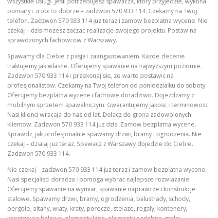
wszystkie uslugi. Jesli potrzebujesz spawacza, ktory przyjedzie, wykona
pomiary i zrobi to dobrze – zadzwon 570 933 114. Czekamy na Twoj
telefon. Zadzwon 570 933 114 juz teraz i zamow bezplatna wycene. Nie
czekaj – dzis mozesz zaczac realizacje swojego projektu. Postaw na
sprawdzonych fachowcow z Warszawy.
Spawamy dla Ciebie z pasja i zaangazowaniem. Kazde zlecenie
traktujemy jak wlasne. Oferujemy spawanie na najwyzszym poziomie.
Zadzwon 570 933 114 i przekonaj sie, ze warto postawic na
profesjonalistow. Czekamy na Twoj telefon od poniedzialku do soboty.
Oferujemy bezplatna wycene i fachowe doradztwo. Dojezdzamy z
mobilnym sprzetem spawalniczym. Gwarantujemy jakosc i terminowosc.
Nasi klienci wracaja do nas od lat. Dolacz do grona zadowolonych
klientow. Zadzwon 570 933 114 juz dzis. Zamow bezplatna wycene.
Sprawdz, jak profesjonalnie spawamy drzwi, bramy i ogrodzenia. Nie
czekaj – dzialaj juz teraz. Spawacz z Warszawy dojedzie do Ciebie.
Zadzwon 570 933 114.
Nie czekaj – zadzwon 570 933 114 juz teraz i zamow bezplatna wycene.
Nasi specjalisci doradza i pomoga wybrac najlepsze rozwiazanie.
Oferujemy spawanie na wymiar, spawanie naprawcze i konstrukcje
stalowe. Spawamy drzwi, bramy, ogrodzenia, balustrady, schody,
pergole, altany, wiaty, kraty, porecze, stelaze, regaly, kontenery,