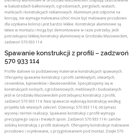
Elementy aluminiowe w Grodzisku Mazowieckim znajdują zastosowanie
w balustradach balkonowych, ogrodzeniach, pergolach, wiatach,
markizach i konstrukcjach reklamowych. Aluminium jest odporne na
korozję, nie wymaga malowania (choć może być malowane proszkowo
dla uzyskania koloru) i jest bardzo lekkie. Konstrukcje aluminiowe są
łatwe w montażu i mogą być demontowane w razie potrzeby. Jeśli
potrzebujesz lekkiej konstrukcji aluminiowej w Grodzisku Mazowieckim,
zadzwoń 570 933 114.
Spawanie konstrukcji z profili – zadzwoń
570 933 114
Profile stalowe to podstawowy materiał w konstrukcjach spawanych.
Oferujemy spawanie konstrukcji z profili zamkniętych, otwartych,
ceowników, kątowników i dwuteowników. Specjalizujemy się w
konstrukcjach nośnych, ogrodzeniowych, meblowych i budowlanych.
Jeśli w Grodzisku Mazowieckim potrzebujesz konstrukcji z profili,
zadzwoń 570 933 114. Nasi spawacze wykonają konstrukcję według
projektu lub własnych zaleceń. Dzwoniąc 570 933 114, otrzymasz
wycenę i termin realizacji. Spawanie konstrukcji z profili wymaga
precyzyjnego cięcia i trwałych spoin. Zadzwoń 570 933 114 i zamów
solidną konstrukcję z profili stalowych. Oferujemy konstrukcje malowane
proszkowo i ocynkowane, z przygotowaniem pod montaż. Dzięki 570