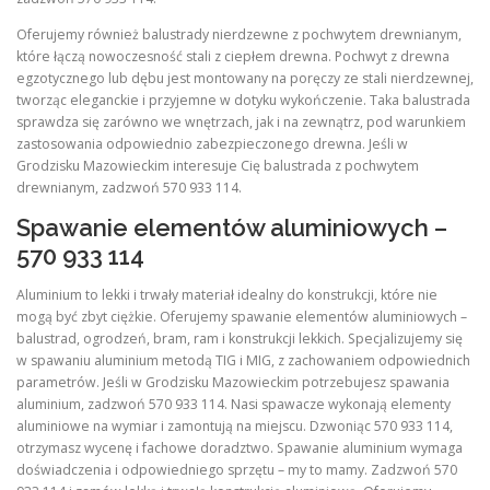
Oferujemy również balustrady nierdzewne z pochwytem drewnianym,
które łączą nowoczesność stali z ciepłem drewna. Pochwyt z drewna
egzotycznego lub dębu jest montowany na poręczy ze stali nierdzewnej,
tworząc eleganckie i przyjemne w dotyku wykończenie. Taka balustrada
sprawdza się zarówno we wnętrzach, jak i na zewnątrz, pod warunkiem
zastosowania odpowiednio zabezpieczonego drewna. Jeśli w
Grodzisku Mazowieckim interesuje Cię balustrada z pochwytem
drewnianym, zadzwoń 570 933 114.
Spawanie elementów aluminiowych –
570 933 114
Aluminium to lekki i trwały materiał idealny do konstrukcji, które nie
mogą być zbyt ciężkie. Oferujemy spawanie elementów aluminiowych –
balustrad, ogrodzeń, bram, ram i konstrukcji lekkich. Specjalizujemy się
w spawaniu aluminium metodą TIG i MIG, z zachowaniem odpowiednich
parametrów. Jeśli w Grodzisku Mazowieckim potrzebujesz spawania
aluminium, zadzwoń 570 933 114. Nasi spawacze wykonają elementy
aluminiowe na wymiar i zamontują na miejscu. Dzwoniąc 570 933 114,
otrzymasz wycenę i fachowe doradztwo. Spawanie aluminium wymaga
doświadczenia i odpowiedniego sprzętu – my to mamy. Zadzwoń 570