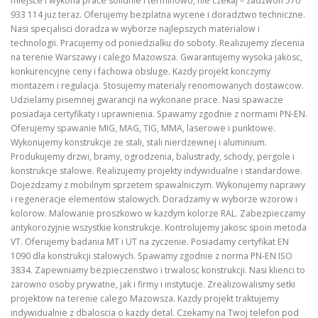
miejsce i wykona prace solidnie i terminowo, nie czekaj – zadzwon 570
933 114 juz teraz. Oferujemy bezplatna wycene i doradztwo techniczne.
Nasi specjalisci doradza w wyborze najlepszych materialow i
technologii. Pracujemy od poniedzialku do soboty. Realizujemy zlecenia
na terenie Warszawy i calego Mazowsza. Gwarantujemy wysoka jakosc,
konkurencyjne ceny i fachowa obsluge. Kazdy projekt konczymy
montazem i regulacja. Stosujemy materialy renomowanych dostawcow.
Udzielamy pisemnej gwarancji na wykonane prace. Nasi spawacze
posiadaja certyfikaty i uprawnienia. Spawamy zgodnie z normami PN-EN.
Oferujemy spawanie MIG, MAG, TIG, MMA, laserowe i punktowe.
Wykonujemy konstrukcje ze stali, stali nierdzewnej i aluminium.
Produkujemy drzwi, bramy, ogrodzenia, balustrady, schody, pergole i
konstrukcje stalowe. Realizujemy projekty indywidualne i standardowe.
Dojezdzamy z mobilnym sprzetem spawalniczym. Wykonujemy naprawy
i regeneracje elementow stalowych. Doradzamy w wyborze wzorow i
kolorow. Malowanie proszkowo w kazdym kolorze RAL. Zabezpieczamy
antykorozyjnie wszystkie konstrukcje. Kontrolujemy jakosc spoin metoda
VT. Oferujemy badania MT i UT na zyczenie. Posiadamy certyfikat EN
1090 dla konstrukcji stalowych. Spawamy zgodnie z norma PN-EN ISO
3834. Zapewniamy bezpieczenstwo i trwalosc konstrukcji. Nasi klienci to
zarowno osoby prywatne, jak i firmy i instytucje. Zrealizowalismy setki
projektow na terenie calego Mazowsza. Kazdy projekt traktujemy
indywidualnie z dbaloscia o kazdy detal. Czekamy na Twoj telefon pod