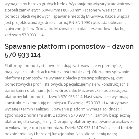
wymagałaby bardzo grubych belek. Wykonujemy wiązary kratownicowe
z profili zamkniętych 60×40 mm i 80×80 mm, łączone w węzłach za
pomocą blach węzłowych i spawane metodą MIG/MAG. Każda więźba
jest projektowana zgodnie z normą PN-EN 1993 i posiada obliczenia
statyczne. Jeśli w Grodzisku Mazowieckim planujesz budowę dachu,
zadzwoń 570 933 114.
Spawanie platform i pomostów – dzwoń
570 933 114
Platformy i pomosty stalowe znajdują zastosowanie w przemyśle,
magazynach i obiektach użyteczności publicznej. Oferujemy spawanie
platform i pomostów na wymiar z blachy przeciwpoślizgowej, krat
pomostowych i profili stalowych. Specjalizujemy się w konstrukcjach z
barierkami i drabinami. Jeśli w Grodzisku Mazowieckim potrzebujesz
platformy lub pomostu, dzwoń 570 933 114. Nasi spawacze wykonają
konstrukcję i zamontują na miejscu. Dzwoniąc 570 933 114, otrzymasz
wycenę i termin realizacji. Spawanie platform wymaga solidności i
zgodności z normami BHP. Zadzwoń 570 933 114 i zamów bezpieczną
platformę dla swojej firmy. Oferujemy platformy malowane proszkowo i
ocynkowane, z opcją demontażu. Dzięki 570 933 114 Twój zakład będzie
bezpieczniejszy i bardziej funkcjonalny. Nasi klienci cenią naszą