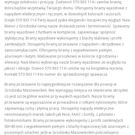
wymaga solidności i precyzji. Zadzwoń 570 933 114 i zamów bramę,
która będzie wizytówką Twojego domu. Oferujemy bramy wjazdowe z
napędem elektrycznym i ręcznym, w dowolnych kolorach i wzorach.
Dzięki 570 933 114 Twój wjazd zyska elegancki i bezpieczny wygląd. Nasi
klienci z Grodziska cenią nasze doświadczenie i terminowość. Spawamy
bramy wjazdowe z furtkami w komplecie, zapewniając spójność
stylistyczną. Bramy wjazdowe wykonujemy z blachy stalowej i profili
zamkniętych. Stosujemy bramy przesuwne z napędem i skrzydłowe z
samozamykaczami. Oferujemy bramy z wypełnieniem pełnym,
ażurowym i kutym. Malowanie proszkowo w kolorze ogrodzenia i
elewacji. Nasi klienci wybierają nasze bramy wjazdowe ze względu na
jakość i design. Dzwoń 570 933 114 i umów się na bezpłatną wycenę.
Kontakt 570 933 114 to numer do sprawdzonego spawacza.
Bramy przesuwne to najwygodniejsze rozwiązanie dla posesji w
Grodzisku Mazowieckim. Nie wymagają miejsca na otwieranie skrzydeł,
co jest szczególnie ważne przy wąskich wjazdach. Nasze bramy
przesuwne są wyposażone w prowadnice z rolkami nylonowymi, które
zapewniają cichą i płynną pracę. Stosujemy napędy elektryczne
renomowanych marek, takich jak Nice, FAAC i Somfy, z pilotami i
fotokomórkami. Bramy przesuwne wykonujemy z profili zamkniętych
60×40 mm z wypełnieniem pełnym z blachy trapezowej lub ażurowym z
poziomych sztachet. Jeśli w Grodzisku Mazowieckim potrzebujesz