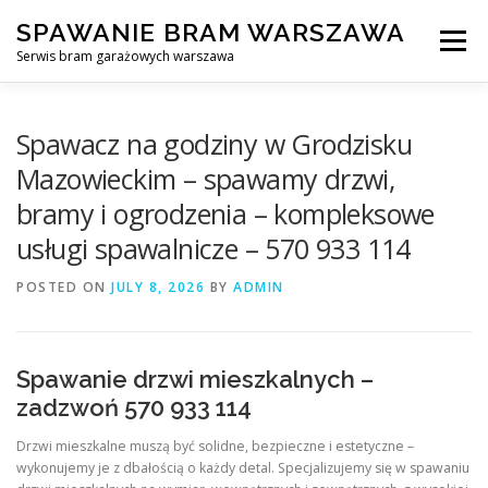
Skip
SPAWANIE BRAM WARSZAWA
to
Menu
content
Serwis bram garażowych warszawa
SPAWANIE BRAM GARAŻOWYCH I OGRODZEŃ WARSZAWA
Spawacz na godziny w Grodzisku
Mazowieckim – spawamy drzwi,
bramy i ogrodzenia – kompleksowe
AWARYJNE OTWIERANIE BRAM
BLOG
KONTAKT
usługi spawalnicze – 570 933 114
POSTED ON
JULY 8, 2026
BY
ADMIN
Spawanie drzwi mieszkalnych –
zadzwoń 570 933 114
Drzwi mieszkalne muszą być solidne, bezpieczne i estetyczne –
wykonujemy je z dbałością o każdy detal. Specjalizujemy się w spawaniu