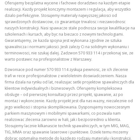
Oferujemy bezplatna wycene i fachowe doradztwo na kazdym etapie
realizacji. Kazdy projekt konczymy montazem i regulacja, aby wszystko
dzialo perfekcyjnie. Stosujemy materialy najwyzszej jakosci od
sprawdzonych dostawcow, co gwarantuje trwalosc i niezawodnosc
naszych konstrukcji. Nasi spawacze stale podnosza swoje kwalifikacje na
szkoleniach i kursach, aby byc na biezaco z nowymi technologiami.
Gwarantujemy, ze kazda spojna jest wykonana zgodnie ze sztuka
spawalnicza i normami jakosci. Jesli zalezy Ci na solidnym wykonaniu i
terminowosci, nie szukaj dalej. Zadzwon 570 933 114 i przekonaj sie, ze
warto postawic na profesjonalistow z Warszawy.
Dzwoniace pod numer 570 933 114 zyskuja pewnosc, ze ich zlecenie
trafi w rece profesjonalistow z wieloletnim doswiadczeniem. Nasza
firma dziala na rynku od lat, realizujac setki projektow spawalniczych dla
klientow indywidualnych i biznesowych. Oferujemy kompleksowa
obsluge – od pierwszej konsultacji przez projekt, spawanie, az po
montaz i wykonczenie. Kazdy projekt jest dla nas wazny, niezaleznie od
jego wielkosci i stopnia skomplikowania. Dysponujemy nowoczesnym
parkiem maszynowym i mobilnymi spawarkami, co pozwala nam
realizowac zlecenia zarowno w hali, jak i bezposrednio u klienta.
Stosujemy lacznie kilkanascie technik spawalniczych, w tym MIG, MAG,
TIG, MMA oraz spawanie laserowe i punktowe. Dzieki temu mozemy
dobrac optymalna metode do kazdego rodzaju materialu i konstrukcji.