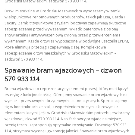
Grodzisku Mazowieckim, zadzwoń 570 933 114.
Drzwi mieszkalne w Grodzisku Mazowieckim wyposażamy w zamki
wielopunktowe renomowanych producentów, takich jak Cisa, Gerda i
Secury. Zamki trzypunktowe z ryglami bocznymi zapewniają skuteczne
zabezpieczenie przed wyważeniem. Wkładki patentowe z osłoną
antywiertelną i antywyważeniową chronią przed przewierceniem i
wyłamaniem. Każde drzwi są wyposażone w podwójne uszczelki EPDM,
które eliminują przeciągi i zapewniają ciszę. Kompleksowe
zabezpieczenie drzwi mieszkalnych w Grodzisku Mazowieckim –
zadzwoń 570 933 114.
Spawanie bram wjazdowych – dzwoń
570 933 114
Brama wjazdowa to reprezentacyjny element posesji, który musi łączyć
estetykę z funkcjonalnością. Oferujemy spawanie bram wjazdowych na
wymiar – przesuwnych, skrzydłowych i automatycznych. Specjalizujemy
się w konstrukcjach ze stali, z wypełnieniem pełnym, ażurowym i z
elementami kutymi. Jeśli w Grodzisku Mazowieckim potrzebujesz bramy
wjazdowej, dzwoń 570 933 114. Nasi fachowcy przyjadą na miejsce,
ocenią teren i zaproponują optymalne rozwiązanie. Dzwoniąc 570 933
114, otrzymasz wycenę i gwarancję jakości. Spawanie bram wjazdowych