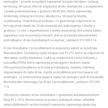
wymogów – przede wszystkim zapewniać bezpieczeństwo i izolację
termiczną. W naszej ofercie znajdziesz drzwi zewnętrzne z ociepleniem
z pianki poliuretanowej o grubości 40-60 mm, które zapewniają
doskonałą izolację termiczną i akustyczną. Stosujemy blachę
ocynkowaną i malowaną proszkowo, co gwarantuje odporność na
korozję przez wiele lat. Drzwi wewnętrzne wykonujemy z blachy o
grubości 1,2 mm z wypełnieniem z wełny mineralnej, która tłumi hałas i
zapewnia ciszę w pomieszczeniach. Jeśli w Grodzisku Mazowieckim
potrzebujesz drzwi mieszkalnych na wymiar, zadzwoń 570 933 114.
Drzwi mieszkalne z przeszkleniem to popularny wybór w Grodzisku
Mazowieckim. Stosujemy szyby bezpieczne P2 i P3, które są odporne na
stłuczenie i próby włamania. Szyby są osadzone w ramie stalowej z
uszczelką EPDM, która zapobiega przeciągom i stratom ciepła.
Oferujemy przeszklenia w formie prostokątnej, owalnej i łukowej,
dopasowane do stylu drzwi. Każde przeszklenie jest mocowane od
wewnątrz, co uniemożliwia wyjęcie szyby od zewnątrz. Jeśli w Grodzisku
Mazowieckim interesują Cię drzwi z przeszkleniem, zadzwoń 570 933
114.
Oferujemy również drzwi mieszkalne z systemem antywłamaniowym
klasy RC2 i RC3. Wzmocnienia w postaci stalowych żeber, wkładek
antyrozbitkowych i wzmocnionych zawiasów zapewniają skuteczną