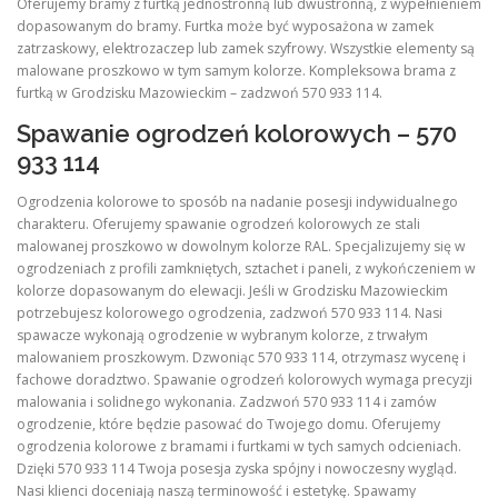
Oferujemy bramy z furtką jednostronną lub dwustronną, z wypełnieniem
dopasowanym do bramy. Furtka może być wyposażona w zamek
zatrzaskowy, elektrozaczep lub zamek szyfrowy. Wszystkie elementy są
malowane proszkowo w tym samym kolorze. Kompleksowa brama z
furtką w Grodzisku Mazowieckim – zadzwoń 570 933 114.
Spawanie ogrodzeń kolorowych – 570
933 114
Ogrodzenia kolorowe to sposób na nadanie posesji indywidualnego
charakteru. Oferujemy spawanie ogrodzeń kolorowych ze stali
malowanej proszkowo w dowolnym kolorze RAL. Specjalizujemy się w
ogrodzeniach z profili zamkniętych, sztachet i paneli, z wykończeniem w
kolorze dopasowanym do elewacji. Jeśli w Grodzisku Mazowieckim
potrzebujesz kolorowego ogrodzenia, zadzwoń 570 933 114. Nasi
spawacze wykonają ogrodzenie w wybranym kolorze, z trwałym
malowaniem proszkowym. Dzwoniąc 570 933 114, otrzymasz wycenę i
fachowe doradztwo. Spawanie ogrodzeń kolorowych wymaga precyzji
malowania i solidnego wykonania. Zadzwoń 570 933 114 i zamów
ogrodzenie, które będzie pasować do Twojego domu. Oferujemy
ogrodzenia kolorowe z bramami i furtkami w tych samych odcieniach.
Dzięki 570 933 114 Twoja posesja zyska spójny i nowoczesny wygląd.
Nasi klienci doceniają naszą terminowość i estetykę. Spawamy