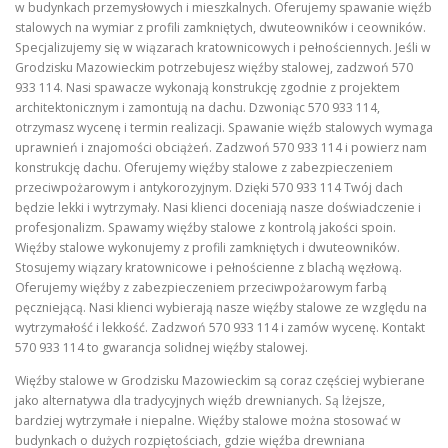
w budynkach przemysłowych i mieszkalnych. Oferujemy spawanie więźb
stalowych na wymiar z profili zamkniętych, dwuteowników i ceowników.
Specjalizujemy się w wiązarach kratownicowych i pełnościennych. Jeśli w
Grodzisku Mazowieckim potrzebujesz więźby stalowej, zadzwoń 570
933 114. Nasi spawacze wykonają konstrukcję zgodnie z projektem
architektonicznym i zamontują na dachu. Dzwoniąc 570 933 114,
otrzymasz wycenę i termin realizacji. Spawanie więźb stalowych wymaga
uprawnień i znajomości obciążeń. Zadzwoń 570 933 114 i powierz nam
konstrukcję dachu. Oferujemy więźby stalowe z zabezpieczeniem
przeciwpożarowym i antykorozyjnym. Dzięki 570 933 114 Twój dach
będzie lekki i wytrzymały. Nasi klienci doceniają nasze doświadczenie i
profesjonalizm. Spawamy więźby stalowe z kontrolą jakości spoin.
Więźby stalowe wykonujemy z profili zamkniętych i dwuteowników.
Stosujemy wiązary kratownicowe i pełnościenne z blachą węzłową.
Oferujemy więźby z zabezpieczeniem przeciwpożarowym farbą
pęczniejącą. Nasi klienci wybierają nasze więźby stalowe ze względu na
wytrzymałość i lekkość. Zadzwoń 570 933 114 i zamów wycenę. Kontakt
570 933 114 to gwarancja solidnej więźby stalowej.
Więźby stalowe w Grodzisku Mazowieckim są coraz częściej wybierane
jako alternatywa dla tradycyjnych więźb drewnianych. Są lżejsze,
bardziej wytrzymałe i niepalne. Więźby stalowe można stosować w
budynkach o dużych rozpiętościach, gdzie więźba drewniana