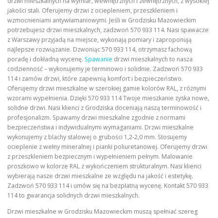
drzwi mieszkalnych na wymiar, wewnętrznych i zewnętrznych, z wysokiej
jakości stali. Oferujemy drzwi z ociepleniem, przeszkleniem i
wzmocnieniami antywłamaniowymi. Jeśli w Grodzisku Mazowieckim
potrzebujesz drzwi mieszkalnych, zadzwoń 570 933 114. Nasi spawacze
z Warszawy przyjadą na miejsce, wykonają pomiary i zaproponują
najlepsze rozwiązanie. Dzwoniąc 570 933 114, otrzymasz fachową
poradę i dokładną wycenę.
Spawanie
drzwi mieszkalnych to nasza
codzienność – wykonujemy je terminowo i solidnie. Zadzwoń 570 933
114 i zamów drzwi, które zapewnią komfort i bezpieczeństwo.
Oferujemy drzwi mieszkalne w szerokiej gamie kolorów RAL, z różnymi
wzorami wypełnienia. Dzięki 570 933 114 Twoje mieszkanie zyska nowe,
solidne drzwi. Nasi klienci z Grodziska doceniają naszą terminowość i
profesjonalizm. Spawamy drzwi mieszkalne zgodnie z normami
bezpieczeństwa i indywidualnymi wymaganiami. Drzwi mieszkalne
wykonujemy z blachy stalowej o grubości 1,2-2,0 mm. Stosujemy
ocieplenie z wełny mineralnej i pianki poliuretanowej. Oferujemy drzwi
z przeszkleniem bezpiecznym i wypełnieniem pełnym. Malowanie
proszkowo w kolorze RAL z wykończeniem strukturalnym. Nasi klienci
wybierają nasze drzwi mieszkalne ze względu na jakość i estetykę.
Zadzwoń 570 933 114 i umów się na bezpłatną wycenę. Kontakt 570 933
114 to gwarancja solidnych drzwi mieszkalnych.
Drzwi mieszkalne w Grodzisku Mazowieckim muszą spełniać szereg