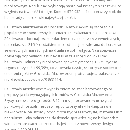
Oferujemy balustrady polerowane i szczotkowane z pochwytem
nierdzewnym. Nasi klienci wybierają nasze balustrady z nierdzewki ze
względu na trwałość i design. Kontakt 570 933 114 to pierwszy krok do
balustrady z nierdzewki najwyższej jakości.
Balustrady nierdzewne w Grodzisku Mazowieckim są szczególnie
popularne w nowoczesnych domach i mieszkaniach. Stal nierdzewna
304 (kwasoodporna) jest standardem do zastosowań wewnętrznych,
natomiast stal 316 (z dodatkiem molibdenu) jest zalecana do balustrad
zewnętrznych, narażonych na działanie soli i wilgoci. Nasi spawacze
dobierają odpowiedni gatunek stali w zależności od lokalizacji
balustrady. Balustrady nierdzewne spawamy metodą TIG z użyciem
argonu o czystości 99,99%, co zapewnia czyste, srebrzyste spoiny bez
utlenienia. Jeśli w Grodzisku Mazowieckim potrzebujesz balustrady z
nierdzewki, zadzwoń 570 933 114.
Balustrady nierdzewne z wypełnieniem ze szkła hartowanego to
propozycja dla wymagających klientów w Grodzisku Mazowieckim.
Szyby hartowane o grubości 8-12 mm są mocowane w uchwytach
punktowych ze stali nierdzewnej, co tworzy efekt lekkiej, prawie
niewidocznej balustrady. Szkło może być przezroczyste, matowe lub z
nadrukiem. Taka balustrada doskonale sprawdza się na balkonach z
widokiem, tarasach i antresolach. Jeśli cenisz nowoczesny design,
zadzwoń 570 933 114.