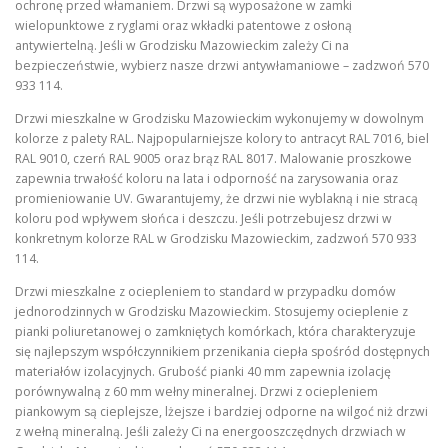
ochronę przed włamaniem. Drzwi są wyposażone w zamki
wielopunktowe z ryglami oraz wkładki patentowe z osłoną
antywiertelną. Jeśli w Grodzisku Mazowieckim zależy Ci na
bezpieczeństwie, wybierz nasze drzwi antywłamaniowe – zadzwoń 570
933 114.
Drzwi mieszkalne w Grodzisku Mazowieckim wykonujemy w dowolnym
kolorze z palety RAL. Najpopularniejsze kolory to antracyt RAL 7016, biel
RAL 9010, czerń RAL 9005 oraz brąz RAL 8017. Malowanie proszkowe
zapewnia trwałość koloru na lata i odporność na zarysowania oraz
promieniowanie UV. Gwarantujemy, że drzwi nie wyblakną i nie stracą
koloru pod wpływem słońca i deszczu. Jeśli potrzebujesz drzwi w
konkretnym kolorze RAL w Grodzisku Mazowieckim, zadzwoń 570 933
114.
Drzwi mieszkalne z ociepleniem to standard w przypadku domów
jednorodzinnych w Grodzisku Mazowieckim. Stosujemy ocieplenie z
pianki poliuretanowej o zamkniętych komórkach, która charakteryzuje
się najlepszym współczynnikiem przenikania ciepła spośród dostępnych
materiałów izolacyjnych. Grubość pianki 40 mm zapewnia izolację
porównywalną z 60 mm wełny mineralnej. Drzwi z ociepleniem
piankowym są cieplejsze, lżejsze i bardziej odporne na wilgoć niż drzwi
z wełną mineralną. Jeśli zależy Ci na energooszczędnych drzwiach w