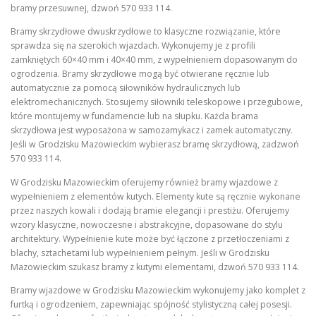
bramy przesuwnej, dzwoń 570 933 114.
Bramy skrzydłowe dwuskrzydłowe to klasyczne rozwiązanie, które
sprawdza się na szerokich wjazdach. Wykonujemy je z profili
zamkniętych 60×40 mm i 40×40 mm, z wypełnieniem dopasowanym do
ogrodzenia. Bramy skrzydłowe mogą być otwierane ręcznie lub
automatycznie za pomocą siłowników hydraulicznych lub
elektromechanicznych. Stosujemy siłowniki teleskopowe i przegubowe,
które montujemy w fundamencie lub na słupku. Każda brama
skrzydłowa jest wyposażona w samozamykacz i zamek automatyczny.
Jeśli w Grodzisku Mazowieckim wybierasz bramę skrzydłową, zadzwoń
570 933 114.
W Grodzisku Mazowieckim oferujemy również bramy wjazdowe z
wypełnieniem z elementów kutych. Elementy kute są ręcznie wykonane
przez naszych kowali i dodają bramie elegancji i prestiżu. Oferujemy
wzory klasyczne, nowoczesne i abstrakcyjne, dopasowane do stylu
architektury. Wypełnienie kute może być łączone z przetłoczeniami z
blachy, sztachetami lub wypełnieniem pełnym. Jeśli w Grodzisku
Mazowieckim szukasz bramy z kutymi elementami, dzwoń 570 933 114.
Bramy wjazdowe w Grodzisku Mazowieckim wykonujemy jako komplet z
furtką i ogrodzeniem, zapewniając spójność stylistyczną całej posesji.