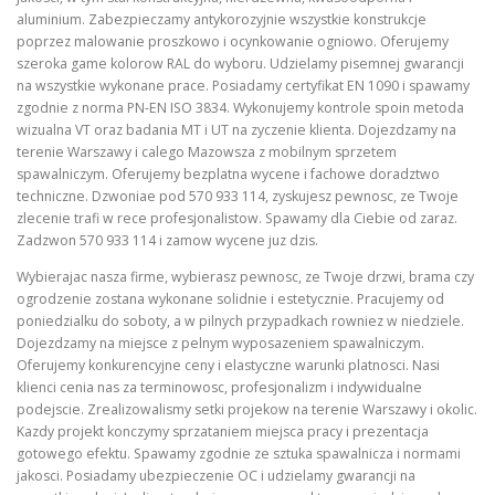
aluminium. Zabezpieczamy antykorozyjnie wszystkie konstrukcje
poprzez malowanie proszkowo i ocynkowanie ogniowo. Oferujemy
szeroka game kolorow RAL do wyboru. Udzielamy pisemnej gwarancji
na wszystkie wykonane prace. Posiadamy certyfikat EN 1090 i spawamy
zgodnie z norma PN-EN ISO 3834. Wykonujemy kontrole spoin metoda
wizualna VT oraz badania MT i UT na zyczenie klienta. Dojezdzamy na
terenie Warszawy i calego Mazowsza z mobilnym sprzetem
spawalniczym. Oferujemy bezplatna wycene i fachowe doradztwo
techniczne. Dzwoniae pod 570 933 114, zyskujesz pewnosc, ze Twoje
zlecenie trafi w rece profesjonalistow. Spawamy dla Ciebie od zaraz.
Zadzwon 570 933 114 i zamow wycene juz dzis.
Wybierajac nasza firme, wybierasz pewnosc, ze Twoje drzwi, brama czy
ogrodzenie zostana wykonane solidnie i estetycznie. Pracujemy od
poniedzialku do soboty, a w pilnych przypadkach rowniez w niedziele.
Dojezdzamy na miejsce z pelnym wyposazeniem spawalniczym.
Oferujemy konkurencyjne ceny i elastyczne warunki platnosci. Nasi
klienci cenia nas za terminowosc, profesjonalizm i indywidualne
podejscie. Zrealizowalismy setki projekow na terenie Warszawy i okolic.
Kazdy projekt konczymy sprzataniem miejsca pracy i prezentacja
gotowego efektu. Spawamy zgodnie ze sztuka spawalnicza i normami
jakosci. Posiadamy ubezpieczenie OC i udzielamy gwarancji na