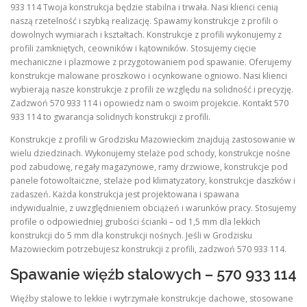
933 114 Twoja konstrukcja będzie stabilna i trwała. Nasi klienci cenią
naszą rzetelność i szybką realizację. Spawamy konstrukcje z profili o
dowolnych wymiarach i kształtach. Konstrukcje z profili wykonujemy z
profili zamkniętych, ceowników i kątowników. Stosujemy cięcie
mechaniczne i plazmowe z przygotowaniem pod spawanie. Oferujemy
konstrukcje malowane proszkowo i ocynkowane ogniowo. Nasi klienci
wybierają nasze konstrukcje z profili ze względu na solidność i precyzję.
Zadzwoń 570 933 114 i opowiedz nam o swoim projekcie. Kontakt 570
933 114 to gwarancja solidnych konstrukcji z profili.
Konstrukcje z profili w Grodzisku Mazowieckim znajdują zastosowanie w
wielu dziedzinach. Wykonujemy stelaże pod schody, konstrukcje nośne
pod zabudowę, regały magazynowe, ramy drzwiowe, konstrukcje pod
panele fotowoltaiczne, stelaże pod klimatyzatory, konstrukcje daszków i
zadaszeń. Każda konstrukcja jest projektowana i spawana
indywidualnie, z uwzględnieniem obciążeń i warunków pracy. Stosujemy
profile o odpowiedniej grubości ścianki – od 1,5 mm dla lekkich
konstrukcji do 5 mm dla konstrukcji nośnych. Jeśli w Grodzisku
Mazowieckim potrzebujesz konstrukcji z profili, zadzwoń 570 933 114.
Spawanie więźb stalowych – 570 933 114
Więźby stalowe to lekkie i wytrzymałe konstrukcje dachowe, stosowane