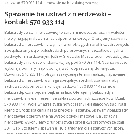
zadzwoń 570 933 114 i umów się na bezpłatną wycenę.
Spawanie balustrad z nierdzewki –
kontakt 570 933 114
Balustrady ze stali nierdzewnej to synonim nowoczesności i trwałości –
nie wymagają malowania i są odporne na korozję. Oferujemy spawanie
balustrad z nierdzewki na wymiar, z rur okrągłych i profili kwadratowych.
Specjalizujemy się w balustradach polerowanych i szczotkowanych, z
pochwytem nierdzewnym. Jeśli w Grodzisku Mazowieckim potrzebujesz
balustrady z nierdzewki, skontaktuj się pod 570 933 114. Nasi spawacze
wykonają pomiary i zaproponują wzór dopasowany do wnętrza.
Dzwoniąc 570 933 114, otrzymasz wycenę i termin realizacji. Spawanie
balustrad z nierdzewki wymaga specjalnych technik spawania, aby
zachować odporność na korozję. Zadzwoń 570 933 114 i zamów
balustradę, która będzie piękna na lata. Oferujemy balustrady z
nierdzewki z wypełnieniem ze szkła i z poziomych szczebelków. Dzięki
570 933 114 Twoje wnętrze zyska nowoczesny i elegancki wygląd. Nasi
klienci z Grodziska cenią naszą precyzję i estetykę. Spawamy balustrady
nierdzewne polerowane na wysoki połysk i matowe. Balustrady z
nierdzewki wykonujemy z rur okrągłych i profili kwadratowych ze stali
304 i 316. Stosujemy spawanie TIG z argonem dla estetycznych spoin.