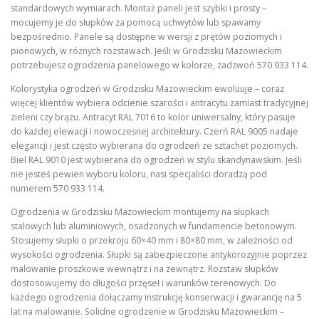
standardowych wymiarach. Montaż paneli jest szybki i prosty –
mocujemy je do słupków za pomocą uchwytów lub spawamy
bezpośrednio. Panele są dostępne w wersji z prętów poziomych i
pionowych, w różnych rozstawach. Jeśli w Grodzisku Mazowieckim
potrzebujesz ogrodzenia panelowego w kolorze, zadzwoń 570 933 114.
Kolorystyka ogrodzeń w Grodzisku Mazowieckim ewoluuje – coraz
więcej klientów wybiera odcienie szarości i antracytu zamiast tradycyjnej
zieleni czy brązu. Antracyt RAL 7016 to kolor uniwersalny, który pasuje
do każdej elewacji i nowoczesnej architektury. Czerń RAL 9005 nadaje
elegancji i jest często wybierana do ogrodzeń ze sztachet poziomych.
Biel RAL 9010 jest wybierana do ogrodzeń w stylu skandynawskim. Jeśli
nie jesteś pewien wyboru koloru, nasi specjaliści doradzą pod
numerem 570 933 114.
Ogrodzenia w Grodzisku Mazowieckim montujemy na słupkach
stalowych lub aluminiowych, osadzonych w fundamencie betonowym.
Stosujemy słupki o przekroju 60×40 mm i 80×80 mm, w zależności od
wysokości ogrodzenia. Słupki są zabezpieczone antykorozyjnie poprzez
malowanie proszkowe wewnątrz i na zewnątrz. Rozstaw słupków
dostosowujemy do długości przęseł i warunków terenowych. Do
każdego ogrodzenia dołączamy instrukcję konserwacji i gwarancję na 5
lat na malowanie. Solidne ogrodzenie w Grodzisku Mazowieckim –