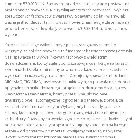
numerem 570 933 114. Zadzwon i przekonaj sie, ze warto postawic na
profesjonalne spawanie. Nie ryzykuj amatorskich rozwiazan – wybierz
sprawdzonych fachowcow z Warszawy. Spawamy od lat i wiemy, jak
wazna jest solidnosc i terminowosc. Powierz nam swoje zlecenie, a na
pewno bedziesz zadowolony. Zadzwon 570 933 114 juz dzis i zamow
wycene.
Kazda nasza usluge wykonujemy z pasja i zaangazowaniem, bo
wierzymy, ze solidne spawanie to fundament bezpieczenstwa i estetyki.
Nasi spawacze to wykwalifikowani fachowcy z wieloletnim
doswiadczeniem, ktorzy stale podnosza swoje kwalifikacje na kursach i
szkoleniach. Dzieki temu mamy pewnosc, ze kazde zlecenie zostanie
wykonane na najwyzszym poziomie. Oferujemy spawanie metodami
MIG, MAG, TIG, MMA, laserowym i punktowym, co pozwala nam dobrac
optymalna technike do kazdego projektu. Produkujemy drzwi stalowe
wewnetrzne i zewnetrzne, bramy przesuwne, skrzydlowe,
dwuskrzydlowe i automatyczne, ogrodzenia panelowe, z profili, ze
sztachet i z elementami kutymi. Wykonujemy balustrady, porecze,
schody, konstrukcje stalowe, pergole, altany, wiaty i elementy malej
architektury. Spawamy na wymiar zgodnie z projektem i indywidualnymi
potrzebami klienta. Kazdy projekt konsultujemy z klientem na kazdym
etapie – od pomiarow po montaz. Stosujemy materialy najwyzszej
jakosci, w tym stal konstrukcyjna, nierdzewna, kwasoodporna i