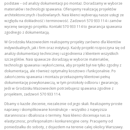
podstaw – od analizy dokumentacji po montaż. Doradzamy w wyborze
materiałów i technologii spawania. Oferujemy realizację projektów
architektonicznych i budowlanych. Nasi klienci wybierają nasze usługi ze
względu na dokładność i terminowość. Zadzwoń 570 933 114 i zamów
wycenę swojego projektu. Kontakt 570 933 114 to gwarancja spawania
zgodnego z dokumentacją.
W Grodzisku Mazowieckim realizujemy projekty zarówno dla klientów
indywidualnych, jak i firm oraz instytucji. Każdy projekt rozpoczyna się od
analizy dokumentacji technicznej i uzgodnienia z klientem wszystkich
szczegółów. Nasi spawacze doradzają w wyborze materiałów,
technologii spawania i wykończenia, aby projekt był nie tylko zgodny z
dokumentacją, ale również optymalny kosztowo i funkcjonalnie. Po
zakończeniu spawania i montażu przekazujemy klientowi pełną
dokumentację powykonawczą, w tym protokoły odbioru i gwarancję.
Jeśli w Grodzisku Mazowieckim potrzebujesz spawania zgodnie z
projektem, zadzwoń 570 933 114.
Dbamy o kazde zlecenie, niezaleznie od jego skali. Realizujemy proste
naprawy i skomplikowane konstrukcje – wszystko z najwyzsza
starannoscia i dbaloscia o terminy. Nasi klienci doceniaja nas za
elastycznosc, profesjonalizm i konkurencyjne ceny. Pracujemy od
poniedzialku do soboty, z dojazdem na terenie calej okolicy Warszawy.