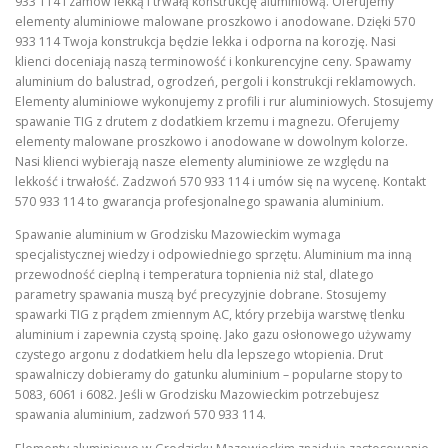
933 114 i zamów lekką i trwałą konstrukcję aluminiową. Oferujemy
elementy aluminiowe malowane proszkowo i anodowane. Dzięki 570
933 114 Twoja konstrukcja będzie lekka i odporna na korozję. Nasi
klienci doceniają naszą terminowość i konkurencyjne ceny. Spawamy
aluminium do balustrad, ogrodzeń, pergoli i konstrukcji reklamowych.
Elementy aluminiowe wykonujemy z profili i rur aluminiowych. Stosujemy
spawanie TIG z drutem z dodatkiem krzemu i magnezu. Oferujemy
elementy malowane proszkowo i anodowane w dowolnym kolorze.
Nasi klienci wybierają nasze elementy aluminiowe ze względu na
lekkość i trwałość. Zadzwoń 570 933 114 i umów się na wycenę. Kontakt
570 933 114 to gwarancja profesjonalnego spawania aluminium.
Spawanie aluminium w Grodzisku Mazowieckim wymaga
specjalistycznej wiedzy i odpowiedniego sprzętu. Aluminium ma inną
przewodność cieplną i temperatura topnienia niż stal, dlatego
parametry spawania muszą być precyzyjnie dobrane. Stosujemy
spawarki TIG z prądem zmiennym AC, który przebija warstwę tlenku
aluminium i zapewnia czystą spoinę. Jako gazu osłonowego używamy
czystego argonu z dodatkiem helu dla lepszego wtopienia. Drut
spawalniczy dobieramy do gatunku aluminium – popularne stopy to
5083, 6061 i 6082. Jeśli w Grodzisku Mazowieckim potrzebujesz
spawania aluminium, zadzwoń 570 933 114.