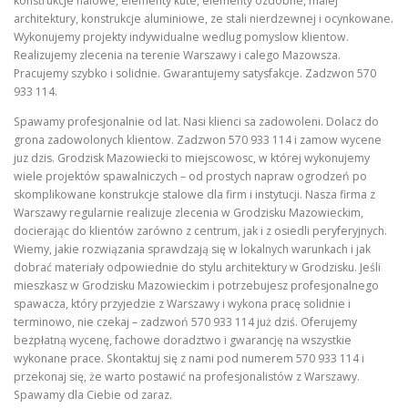
konstrukcje halowe, elementy kute, elementy ozdobne, malej
architektury, konstrukcje aluminiowe, ze stali nierdzewnej i ocynkowane.
Wykonujemy projekty indywidualne wedlug pomyslow klientow.
Realizujemy zlecenia na terenie Warszawy i calego Mazowsza.
Pracujemy szybko i solidnie. Gwarantujemy satysfakcje. Zadzwon 570
933 114.
Spawamy profesjonalnie od lat. Nasi klienci sa zadowoleni. Dolacz do
grona zadowolonych klientow. Zadzwon 570 933 114 i zamow wycene
juz dzis. Grodzisk Mazowiecki to miejscowosc, w której wykonujemy
wiele projektów spawalniczych – od prostych napraw ogrodzeń po
skomplikowane konstrukcje stalowe dla firm i instytucji. Nasza firma z
Warszawy regularnie realizuje zlecenia w Grodzisku Mazowieckim,
docierając do klientów zarówno z centrum, jak i z osiedli peryferyjnych.
Wiemy, jakie rozwiązania sprawdzają się w lokalnych warunkach i jak
dobrać materiały odpowiednie do stylu architektury w Grodzisku. Jeśli
mieszkasz w Grodzisku Mazowieckim i potrzebujesz profesjonalnego
spawacza, który przyjedzie z Warszawy i wykona pracę solidnie i
terminowo, nie czekaj – zadzwoń 570 933 114 już dziś. Oferujemy
bezpłatną wycenę, fachowe doradztwo i gwarancję na wszystkie
wykonane prace. Skontaktuj się z nami pod numerem 570 933 114 i
przekonaj się, że warto postawić na profesjonalistów z Warszawy.
Spawamy dla Ciebie od zaraz.