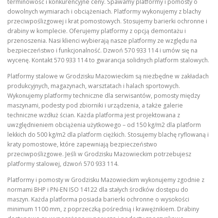
terminowość i konkurencyjne ceny. Spawamy platformy i pomosty o
dowolnych wymiarach i obciążeniach. Platformy wykonujemy z blachy
przeciwpoślizgowej i krat pomostowych. Stosujemy barierki ochronne i
drabiny w komplecie. Oferujemy platformy z opcją demontażu i
przenoszenia. Nasi klienci wybierają nasze platformy ze względu na
bezpieczeństwo i funkcjonalność. Dzwoń 570 933 114 i umów się na
wycenę. Kontakt 570 933 114 to gwarancja solidnych platform stalowych.
Platformy stalowe w Grodzisku Mazowieckim są niezbędne w zakładach
produkcyjnych, magazynach, warsztatach i halach sportowych.
Wykonujemy platformy techniczne dla serwisantów, pomosty między
maszynami, podesty pod zbiorniki i urządzenia, a także galerie
techniczne wzdłuż ścian. Każda platforma jest projektowana z
uwzględnieniem obciążenia użytkowego – od 150 kg/m2 dla platform
lekkich do 500 kg/m2 dla platform ciężkich. Stosujemy blachę ryflowaną i
kraty pomostowe, które zapewniają bezpieczeństwo
przeciwpoślizgowe. Jeśli w Grodzisku Mazowieckim potrzebujesz
platformy stalowej, dzwoń 570 933 114.
Platformy i pomosty w Grodzisku Mazowieckim wykonujemy zgodnie z
normami BHP i PN-EN ISO 14122 dla stałych środków dostępu do
maszyn. Każda platforma posiada barierki ochronne o wysokości
minimum 1100 mm, z poprzeczką pośrednią i krawężnikiem. Drabiny