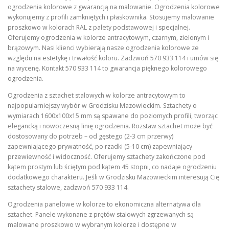
ogrodzenia kolorowe z gwarancją na malowanie. Ogrodzenia kolorowe
wykonujemy z profili zamkniętych i płaskownika. Stosujemy malowanie
proszkowo w kolorach RAL z palety podstawowej i specjalnej.
Oferujemy ogrodzenia w kolorze antracytowym, czarnym, zielonym i
brązowym. Nasi klienci wybierają nasze ogrodzenia kolorowe ze
względu na estetykę i trwałość koloru. Zadzwoń 570 933 114 i umów się
na wycenę. Kontakt 570 933 114 to gwarancja pięknego kolorowego
ogrodzenia.
Ogrodzenia z sztachet stalowych w kolorze antracytowym to
najpopularniejszy wybór w Grodzisku Mazowieckim. Sztachety o
wymiarach 1600x100x15 mm są spawane do poziomych profili, tworząc
elegancką i nowoczesną linię ogrodzenia. Rozstaw sztachet może być
dostosowany do potrzeb – od gęstego (2-3 cm przerwy)
zapewniającego prywatność, po rzadki (5-10 cm) zapewniający
przewiewność i widoczność. Oferujemy sztachety zakończone pod
kątem prostym lub ściętym pod kątem 45 stopni, co nadaje ogrodzeniu
dodatkowego charakteru. Jeśli w Grodzisku Mazowieckim interesują Cię
sztachety stalowe, zadzwoń 570 933 114.
Ogrodzenia panelowe w kolorze to ekonomiczna alternatywa dla
sztachet. Panele wykonane z prętów stalowych zgrzewanych są
malowane proszkowo w wybranym kolorze i dostępne w