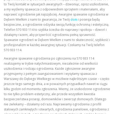
to Twój kontakt w sytuacjach awaryjnych – dzwoniąc, opisz uszkodzenie,
a my wyślemy spawacza z odpowiednim sprzętem i materiałami, aby
naprawić ogrodzenie jak najszybciej. Awaryjne spawanie ogrodzenia w
Dębem Wielkim z nami to gwarancja, że Twój
dom
i posesja będą
bezpieczne, a ogrodzenie odzyska swoją funkcję ochronną i estetyczną.
Telefon 570 933 114 to szybka ścieżka do naprawy i spokoju – dzwoń i
działajmy razem, aby przywrócić ogrodzeniu pełną sprawność.
Spawanie ogrodzeń w Dębem Wielkim z nami to skuteczność, szybkość i
profesjonalizm w każdej awaryjnej sytuacji. Czekamy na Twój telefon
570 933 114.
Awaryjne spawanie ogrodzenia po zgłoszeniu na 570 933 114
realizujemy w trybie natychmiastowym, niezależnie od wielkości
uszkodzenia i rodzaju ogrodzenia. Każde zgłoszenie awaryjne
przyjmujemy z pełnym zaangażowaniem i wysyłamy spawacza z
Warszawy do Dębego Wielkiego w możliwie najkrótszym czasie – często
jeszcze tego samego dnia, a w poważnych przypadkach nawet w ciągu
kilku godzin od momentu zgłoszenia. Wiemy, że uszkodzone ogrodzenie
to nie tylko problem estetyczny, ale przede wszystkim kwestia
bezpieczeństwa posesji, domowników i zwierząt domowych. Dlatego
nie zwlekamy – działamy od razu. Naprawiamy ogrodzenia z profili
stalowych zamkniętych i otwartych, ogrodzenia panelowe, ogrodzenia z