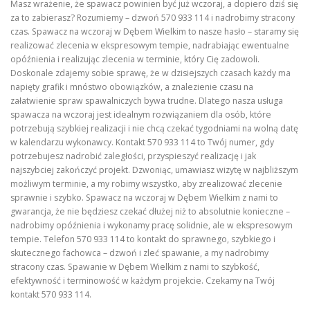
Masz wrażenie, że spawacz powinien być już wczoraj, a dopiero dziś się
za to zabierasz? Rozumiemy – dzwoń 570 933 114 i nadrobimy stracony
czas. Spawacz na wczoraj w Dębem Wielkim to nasze hasło – staramy się
realizować zlecenia w ekspresowym tempie, nadrabiając ewentualne
opóźnienia i realizując zlecenia w terminie, który Cię zadowoli.
Doskonale zdajemy sobie sprawę, że w dzisiejszych czasach każdy ma
napięty grafik i mnóstwo obowiązków, a znalezienie czasu na
załatwienie spraw spawalniczych bywa trudne. Dlatego nasza usługa
spawacza na wczoraj jest idealnym rozwiązaniem dla osób, które
potrzebują szybkiej realizacji i nie chcą czekać tygodniami na wolną datę
w kalendarzu wykonawcy. Kontakt 570 933 114 to Twój numer, gdy
potrzebujesz nadrobić zaległości, przyspieszyć realizację i jak
najszybciej zakończyć projekt. Dzwoniąc, umawiasz wizytę w najbliższym
możliwym terminie, a my robimy wszystko, aby zrealizować zlecenie
sprawnie i szybko. Spawacz na wczoraj w Dębem Wielkim z nami to
gwarancja, że nie będziesz czekać dłużej niż to absolutnie konieczne –
nadrobimy opóźnienia i wykonamy pracę solidnie, ale w ekspresowym
tempie. Telefon 570 933 114 to kontakt do sprawnego, szybkiego i
skutecznego fachowca – dzwoń i zleć spawanie, a my nadrobimy
stracony czas. Spawanie w Dębem Wielkim z nami to szybkość,
efektywność i terminowość w każdym projekcie. Czekamy na Twój
kontakt 570 933 114.