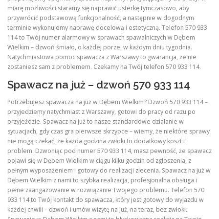
miarę możliwości staramy się naprawić usterkę tymczasowo, aby
przywrócić podstawową funkcjonalność, a następnie w dogodnym
terminie wykonujemy naprawę docelową i estetyczną. Telefon 570 933
114 to Twój numer alarmowy w sprawach spawalniczych w Dębem
Wielkim – dzwoń śmiało, o każdej porze, w każdym dniu tygodnia.
Natychmiastowa pomoc spawacza z Warszawy to gwarancja, że nie
zostaniesz sam z problemem. Czekamy na Twój telefon 570 933 114.
Spawacz na już – dzwoń 570 933 114
Potrzebujesz spawacza na już w Dębem Wielkim? Dzwoń 570 933 114 –
przyjedziemy natychmiast z Warszawy, gotowi do pracy od razu po
przyjeździe. Spawacz na już to nasze standardowe działanie w
sytuacjach, gdy czas gra pierwsze skrzypce – wiemy, że niektóre sprawy
nie mogą czekać, że każda godzina zwłoki to dodatkowy koszt i
problem. Dzwoniąc pod numer 570 933 114, masz pewność, że spawacz
pojawi się w Dębem Wielkim w ciągu kilku godzin od zgłoszenia, z
pełnym wyposażeniem i gotowy do realizacji zlecenia. Spawacz na już w
Dębem Wielkim z nami to szybka realizacja, profesjonalna obsługa i
pełne zaangażowanie w rozwiązanie Twojego problemu. Telefon 570
933 114 to Twój kontakt do spawacza, który jest gotowy do wyjazdu w
każdej chwili – dzwoń i umów wizytę na już, na teraz, bez zwłoki.