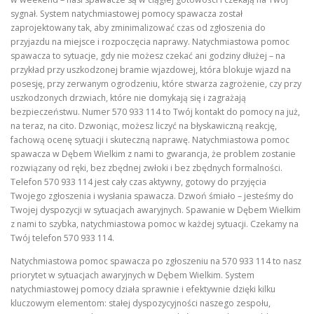
sygnał. System natychmiastowej pomocy spawacza został
zaprojektowany tak, aby zminimalizować czas od zgłoszenia do
przyjazdu na miejsce i rozpoczęcia naprawy. Natychmiastowa pomoc
spawacza to sytuacje, gdy nie możesz czekać ani godziny dłużej – na
przykład przy uszkodzonej bramie wjazdowej, która blokuje wjazd na
posesję, przy zerwanym ogrodzeniu, które stwarza zagrożenie, czy przy
uszkodzonych drzwiach, które nie domykają się i zagrażają
bezpieczeństwu. Numer 570 933 114 to Twój kontakt do pomocy na już,
na teraz, na cito. Dzwoniąc, możesz liczyć na błyskawiczną reakcję,
fachową ocenę sytuacji i skuteczną naprawę. Natychmiastowa pomoc
spawacza w Dębem Wielkim z nami to gwarancja, że problem zostanie
rozwiązany od ręki, bez zbędnej zwłoki i bez zbędnych formalności.
Telefon 570 933 114 jest cały czas aktywny, gotowy do przyjęcia
Twojego zgłoszenia i wysłania spawacza. Dzwoń śmiało – jesteśmy do
Twojej dyspozycji w sytuacjach awaryjnych. Spawanie w Dębem Wielkim
z nami to szybka, natychmiastowa pomoc w każdej sytuacji. Czekamy na
Twój telefon 570 933 114.
Natychmiastowa pomoc spawacza po zgłoszeniu na 570 933 114 to nasz
priorytet w sytuacjach awaryjnych w Dębem Wielkim. System
natychmiastowej pomocy działa sprawnie i efektywnie dzięki kilku
kluczowym elementom: stałej dyspozycyjności naszego zespołu,