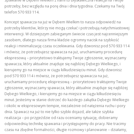
Spawanie w Dębem Wielkim z nami to błyskawiczna reakcja na Twoje
potrzeby, bez względu na porę dnia i dnia tygodnia. Czekamy na Twój
telefon 570 933 114.
Koncept spawacza na już w Dębem Wielkim to nasza odpowiedź na
potrzeby klientów, którzy nie mogą czekać i potrzebują natychmiastowej
interwencji. W dzisiejszym zabieganym świecie czas jest najcenniejszym
zasobem, dlatego nasza firma kładzie ogromny nacisk na szybkość
reakcji i minimalizację czasu oczekiwania. Gdy dzwonisz pod 570 933 114
i mówisz, że potrzebujesz spawacza na już, uruchamiamy procedurę
ekspresową – priorytetowo traktujemy Twoje zgłoszenie, wyznaczamy
spawacza, który aktualnie znajduje się najbliżej Dębego Wielkiego, i
kierujemy go na miejsce w ciągu kilkudziesięciu minut. Gdy dzwonisz
pod 570 933 114 i mówisz, że potrzebujesz spawacza na już,
uruchamiamy procedurę ekspresową – priorytetowo traktujemy Twoje
zgłoszenie, wyznaczamy spawacza, który aktualnie znajduje się najbliżej
Dębego Wielkiego, i kierujemy go na miejsce w ciągu kilkudziesięciu
minut. Jesteśmy w stanie dotrzeć do każdego zakątka Dębego Wielkiego
i okolic w ekspresowym tempie, niezależnie od natężenia ruchu i pory
dnia. Spawacz na już to nie tylko szybki dojazd, ale także szybka
realizacja – po przyjeździe od razu oceniamy sytuację, dobieramy
odpowiednią technikę spawania i przystępujemy do pracy. Nie tracimy
czasu na zbędne formalności, długie rozmowy i planowanie – działamy,