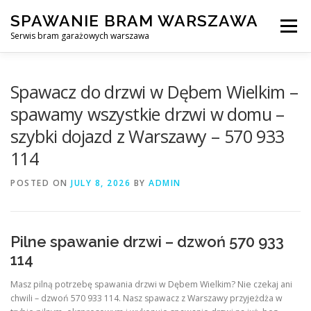
Skip
SPAWANIE BRAM WARSZAWA
to
Menu
content
Serwis bram garażowych warszawa
SPAWANIE BRAM GARAŻOWYCH I OGRODZEŃ WARSZAWA
Spawacz do drzwi w Dębem Wielkim –
spawamy wszystkie drzwi w domu –
szybki dojazd z Warszawy – 570 933
AWARYJNE OTWIERANIE BRAM
BLOG
KONTAKT
114
POSTED ON
JULY 8, 2026
BY
ADMIN
Pilne spawanie drzwi – dzwoń 570 933
114
Masz pilną potrzebę spawania drzwi w Dębem Wielkim? Nie czekaj ani
chwili – dzwoń 570 933 114. Nasz spawacz z Warszawy przyjeżdża w