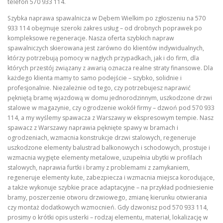
telefon 570 933 114.
Szybka naprawa spawalnicza w Dębem Wielkim po zgłoszeniu na 570
933 114 obejmuje szeroki zakres usług – od drobnych poprawek po
kompleksowe regeneracje. Nasza oferta szybkich napraw
spawalniczych skierowana jest zarówno do klientów indywidualnych,
którzy potrzebują pomocy w nagłych przypadkach, jak i do firm, dla
których przestój związany z awarią oznacza realne straty finansowe. Dla
każdego klienta mamy to samo podejście – szybko, solidnie i
profesjonalnie. Niezależnie od tego, czy potrzebujesz naprawić
pękniętą bramę wjazdową w domu jednorodzinnym, uszkodzone drzwi
stalowe w magazynie, czy ogrodzenie wokół firmy – dzwoń pod 570 933
114, a my wyślemy spawacza z Warszawy w ekspresowym tempie. Nasz
spawacz z Warszawy naprawia pęknięte spawy w bramach i
ogrodzeniach, wzmacnia konstrukcje drzwi stalowych, regeneruje
uszkodzone elementy balustrad balkonowych i schodowych, prostuje i
wzmacnia wygięte elementy metalowe, uzupełnia ubytki w profilach
stalowych, naprawia furtki i bramy z problemami z zamykaniem,
regeneruje elementy kute, zabezpiecza i wzmacnia miejsca korodujące,
a także wykonuje szybkie prace adaptacyjne – na przykład podniesienie
bramy, poszerzenie otworu drzwiowego, zmianę kierunku otwierania
czy montaż dodatkowych wzmocnień. Gdy dzwonisz pod 570 933 114,
prosimy o krótki opis usterki – rodzaj elementu, materiał, lokalizację w