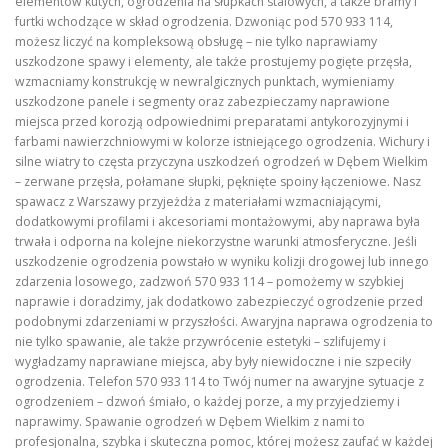
elementów kutych, ogrodzenia na słupkach stalowych, a także bramy i
furtki wchodzące w skład ogrodzenia. Dzwoniąc pod 570 933 114,
możesz liczyć na kompleksową obsługę – nie tylko naprawiamy
uszkodzone spawy i elementy, ale także prostujemy pogięte przęsła,
wzmacniamy konstrukcję w newralgicznych punktach, wymieniamy
uszkodzone panele i segmenty oraz zabezpieczamy naprawione
miejsca przed korozją odpowiednimi preparatami antykorozyjnymi i
farbami nawierzchniowymi w kolorze istniejącego ogrodzenia. Wichury i
silne wiatry to częsta przyczyna uszkodzeń ogrodzeń w Dębem Wielkim
– zerwane przęsła, połamane słupki, pęknięte spoiny łączeniowe. Nasz
spawacz z Warszawy przyjeżdża z materiałami wzmacniającymi,
dodatkowymi profilami i akcesoriami montażowymi, aby naprawa była
trwała i odporna na kolejne niekorzystne warunki atmosferyczne. Jeśli
uszkodzenie ogrodzenia powstało w wyniku kolizji drogowej lub innego
zdarzenia losowego, zadzwoń 570 933 114 – pomożemy w szybkiej
naprawie i doradzimy, jak dodatkowo zabezpieczyć ogrodzenie przed
podobnymi zdarzeniami w przyszłości. Awaryjna naprawa ogrodzenia to
nie tylko spawanie, ale także przywrócenie estetyki – szlifujemy i
wygładzamy naprawiane miejsca, aby były niewidoczne i nie szpeciły
ogrodzenia. Telefon 570 933 114 to Twój numer na awaryjne sytuacje z
ogrodzeniem – dzwoń śmiało, o każdej porze, a my przyjedziemy i
naprawimy. Spawanie ogrodzeń w Dębem Wielkim z nami to
profesjonalna, szybka i skuteczna pomoc, której możesz zaufać w każdej