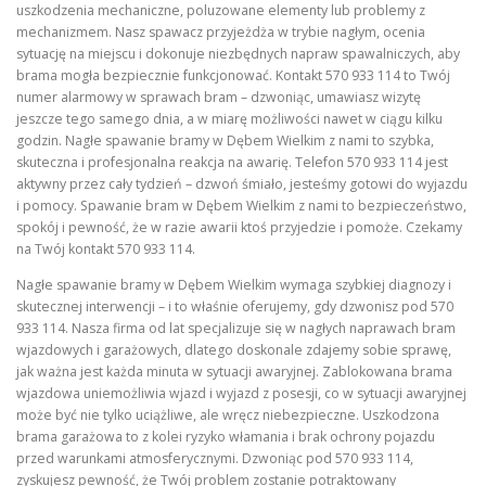
uszkodzenia mechaniczne, poluzowane elementy lub problemy z
mechanizmem. Nasz spawacz przyjeżdża w trybie nagłym, ocenia
sytuację na miejscu i dokonuje niezbędnych napraw spawalniczych, aby
brama mogła bezpiecznie funkcjonować. Kontakt 570 933 114 to Twój
numer alarmowy w sprawach bram – dzwoniąc, umawiasz wizytę
jeszcze tego samego dnia, a w miarę możliwości nawet w ciągu kilku
godzin. Nagłe spawanie bramy w Dębem Wielkim z nami to szybka,
skuteczna i profesjonalna reakcja na awarię. Telefon 570 933 114 jest
aktywny przez cały tydzień – dzwoń śmiało, jesteśmy gotowi do wyjazdu
i pomocy. Spawanie bram w Dębem Wielkim z nami to bezpieczeństwo,
spokój i pewność, że w razie awarii ktoś przyjedzie i pomoże. Czekamy
na Twój kontakt 570 933 114.
Nagłe spawanie bramy w Dębem Wielkim wymaga szybkiej diagnozy i
skutecznej interwencji – i to właśnie oferujemy, gdy dzwonisz pod 570
933 114. Nasza firma od lat specjalizuje się w nagłych naprawach bram
wjazdowych i garażowych, dlatego doskonale zdajemy sobie sprawę,
jak ważna jest każda minuta w sytuacji awaryjnej. Zablokowana brama
wjazdowa uniemożliwia wjazd i wyjazd z posesji, co w sytuacji awaryjnej
może być nie tylko uciążliwe, ale wręcz niebezpieczne. Uszkodzona
brama garażowa to z kolei ryzyko włamania i brak ochrony pojazdu
przed warunkami atmosferycznymi. Dzwoniąc pod 570 933 114,
zyskujesz pewność, że Twój problem zostanie potraktowany