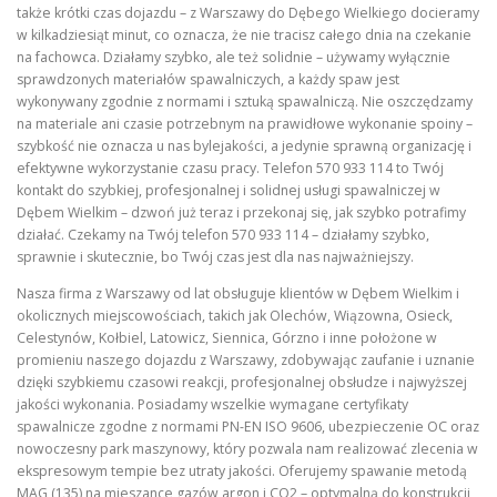
także krótki czas dojazdu – z Warszawy do Dębego Wielkiego docieramy
w kilkadziesiąt minut, co oznacza, że nie tracisz całego dnia na czekanie
na fachowca. Działamy szybko, ale też solidnie – używamy wyłącznie
sprawdzonych materiałów spawalniczych, a każdy spaw jest
wykonywany zgodnie z normami i sztuką spawalniczą. Nie oszczędzamy
na materiale ani czasie potrzebnym na prawidłowe wykonanie spoiny –
szybkość nie oznacza u nas bylejakości, a jedynie sprawną organizację i
efektywne wykorzystanie czasu pracy. Telefon 570 933 114 to Twój
kontakt do szybkiej, profesjonalnej i solidnej usługi spawalniczej w
Dębem Wielkim – dzwoń już teraz i przekonaj się, jak szybko potrafimy
działać. Czekamy na Twój telefon 570 933 114 – działamy szybko,
sprawnie i skutecznie, bo Twój czas jest dla nas najważniejszy.
Nasza firma z Warszawy od lat obsługuje klientów w Dębem Wielkim i
okolicznych miejscowościach, takich jak Olechów, Wiązowna, Osieck,
Celestynów, Kołbiel, Latowicz, Siennica, Górzno i inne położone w
promieniu naszego dojazdu z Warszawy, zdobywając zaufanie i uznanie
dzięki szybkiemu czasowi reakcji, profesjonalnej obsłudze i najwyższej
jakości wykonania. Posiadamy wszelkie wymagane certyfikaty
spawalnicze zgodne z normami PN-EN ISO 9606, ubezpieczenie OC oraz
nowoczesny park maszynowy, który pozwala nam realizować zlecenia w
ekspresowym tempie bez utraty jakości. Oferujemy spawanie metodą
MAG (135) na mieszance gazów argon i CO2 – optymalną do konstrukcji