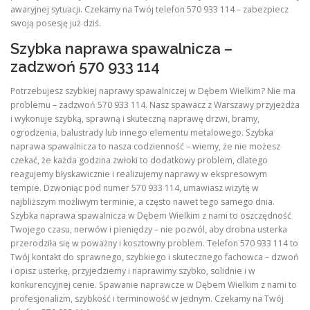
awaryjnej sytuacji. Czekamy na Twój telefon 570 933 114 – zabezpiecz
swoją posesję już dziś.
Szybka naprawa spawalnicza –
zadzwoń 570 933 114
Potrzebujesz szybkiej naprawy spawalniczej w Dębem Wielkim? Nie ma
problemu – zadzwoń 570 933 114. Nasz spawacz z Warszawy przyjeżdża
i wykonuje szybką, sprawną i skuteczną naprawę drzwi, bramy,
ogrodzenia, balustrady lub innego elementu metalowego. Szybka
naprawa spawalnicza to nasza codzienność – wiemy, że nie możesz
czekać, że każda godzina zwłoki to dodatkowy problem, dlatego
reagujemy błyskawicznie i realizujemy naprawy w ekspresowym
tempie. Dzwoniąc pod numer 570 933 114, umawiasz wizytę w
najbliższym możliwym terminie, a często nawet tego samego dnia.
Szybka naprawa spawalnicza w Dębem Wielkim z nami to oszczędność
Twojego czasu, nerwów i pieniędzy – nie pozwól, aby drobna usterka
przerodziła się w poważny i kosztowny problem. Telefon 570 933 114 to
Twój kontakt do sprawnego, szybkiego i skutecznego fachowca – dzwoń
i opisz usterkę, przyjedziemy i naprawimy szybko, solidnie i w
konkurencyjnej cenie. Spawanie naprawcze w Dębem Wielkim z nami to
profesjonalizm, szybkość i terminowość w jednym. Czekamy na Twój