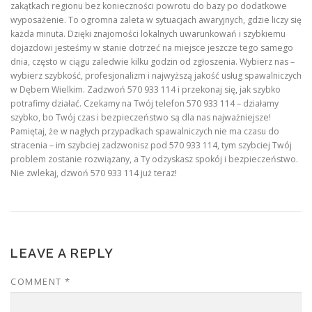
zakątkach regionu bez konieczności powrotu do bazy po dodatkowe
wyposażenie. To ogromna zaleta w sytuacjach awaryjnych, gdzie liczy się
każda minuta. Dzięki znajomości lokalnych uwarunkowań i szybkiemu
dojazdowi jesteśmy w stanie dotrzeć na miejsce jeszcze tego samego
dnia, często w ciągu zaledwie kilku godzin od zgłoszenia. Wybierz nas –
wybierz szybkość, profesjonalizm i najwyższą jakość usług spawalniczych
w Dębem Wielkim. Zadzwoń 570 933 114 i przekonaj się, jak szybko
potrafimy działać. Czekamy na Twój telefon 570 933 114 – działamy
szybko, bo Twój czas i bezpieczeństwo są dla nas najważniejsze!
Pamiętaj, że w nagłych przypadkach spawalniczych nie ma czasu do
stracenia – im szybciej zadzwonisz pod 570 933 114, tym szybciej Twój
problem zostanie rozwiązany, a Ty odzyskasz spokój i bezpieczeństwo.
Nie zwlekaj, dzwoń 570 933 114 już teraz!
LEAVE A REPLY
COMMENT
*