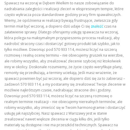
Spawacz na wczoraj w Dębem Wielkim to nasze zobowiązanie do
nadrabiania zaległości i realizacji zleceń w ekspresowym tempie, które
często wykracza poza standardowe godziny pracy firm spawalniczych.
Wiemy, że opóźnienia w realizacji bywają frustrujące, zwłaszcza gdy
termin miał być wczoraj, a dopiero dziś udaje Ci się
znaleźć
czas na
załatwienie sprawy. Dlatego oferujemy usługę spawacza na wczoraj,
która polega na maksymalnym przyspieszeniu procesu realizacji, aby
nadrobić stracony czas i dostarczyć gotowy produkt tak szybko, jak to
tylko możliwe. Dzwoniąc pod 570 933 114, możesz liczyć na szczerą
rozmowę i realną ocenę terminu – nie obiecujemy gruszek na wierzbie,
ale robimy wszystko, aby zrealizować zlecenie szybciej niż ktokolwiek
inny w okolicy. Doskonale rozumiemy, że życie często weryfikuje plany,
remonty się przedłużają, a terminy uciekają. Jeśli masz wrażenie, że
spawacz powinien być już wczoraj, ale dopiero dziś się za to zabierasz –
zadzwoń 570 933 114, a my postaramy się zrealizować Twoje zlecenie w
możliwie najkrótszym czasie, nadrabiając stracone dni i godziny.
Dzwoniąc pod 570 933 114, możesz liczyć na szczerą rozmowę o
realnym terminie realizacji – nie obiecujemy nierealnych terminów, ale
robimy wszystko, aby zmieścić się w Twoim harmonogramie i dostarczyć
usługę jak najszybciej. Nasz spawacz z Warszawy jest w stanie
zrealizować nawet większe zlecenia w ciągu kilku dni, jeśli tylko
materiały są dostępne i nie ma przeszkód technicznych. Spawacz na