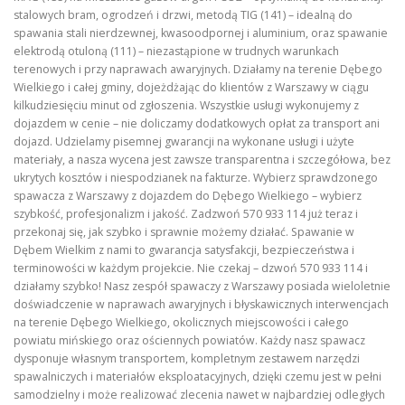
stalowych bram, ogrodzeń i drzwi, metodą TIG (141) – idealną do
spawania stali nierdzewnej, kwasoodpornej i aluminium, oraz spawanie
elektrodą otuloną (111) – niezastąpione w trudnych warunkach
terenowych i przy naprawach awaryjnych. Działamy na terenie Dębego
Wielkiego i całej gminy, dojeżdżając do klientów z Warszawy w ciągu
kilkudziesięciu minut od zgłoszenia. Wszystkie usługi wykonujemy z
dojazdem w cenie – nie doliczamy dodatkowych opłat za transport ani
dojazd. Udzielamy pisemnej gwarancji na wykonane usługi i użyte
materiały, a nasza wycena jest zawsze transparentna i szczegółowa, bez
ukrytych kosztów i niespodzianek na fakturze. Wybierz sprawdzonego
spawacza z Warszawy z dojazdem do Dębego Wielkiego – wybierz
szybkość, profesjonalizm i jakość. Zadzwoń 570 933 114 już teraz i
przekonaj się, jak szybko i sprawnie możemy działać. Spawanie w
Dębem Wielkim z nami to gwarancja satysfakcji, bezpieczeństwa i
terminowości w każdym projekcie. Nie czekaj – dzwoń 570 933 114 i
działamy szybko! Nasz zespół spawaczy z Warszawy posiada wieloletnie
doświadczenie w naprawach awaryjnych i błyskawicznych interwencjach
na terenie Dębego Wielkiego, okolicznych miejscowości i całego
powiatu mińskiego oraz ościennych powiatów. Każdy nasz spawacz
dysponuje własnym transportem, kompletnym zestawem narzędzi
spawalniczych i materiałów eksploatacyjnych, dzięki czemu jest w pełni
samodzielny i może realizować zlecenia nawet w najbardziej odległych