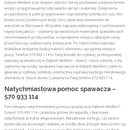
Dębem Wielkim oraz stopień pilności. Na tej podstawie ustalamy termin
wizyty i przygotowujemy odpowiedni sprzęt i materiały. Dzięki temu
przyjeżdżamy w pełni przygotowani i naprawiamy usterkę od razu, bez
konieczności powtórnych wizyt i bez zabierania elementów do
warsztatu w Warszawie. Wszystkie naprawy wykonujemy z zachowaniem
najwyższej jakości – używamy sprawdzonych materiałów spawalniczych
renomowanych producentów, a naprawione miejsca zabezpieczamy
przed korozją i wykańczamy estetycznie. Po zakończeniu naprawy
dokładnie testujemy funkcjonalność elementu i sprzątamy miejsce
pracy. Telefon 570 933 114 to Twój kontakt do szybkiej, profesjonalnej
naprawy spawalniczej w Dębem Wielkim – dzwoń i opisz usterkę, a my
zajmiemy się resztą. Spawanie naprawcze w Dębem Wielkim z nami to
gwarancja szybkiej, solidnej i estetycznej naprawy każdego metalowego
elementu w Twoim domu. Czekamy na Twój telefon 570 933 114.
Natychmiastowa pomoc spawacza –
570 933 114
Potrzebujesz natychmiastowej pomocy spawacza w Dębem Wielkim?
Dzwoń 570 933 114 – jesteśmy gotowi do wyjazdu z Warszawy
natychmiast, w trybie ekspresowym. Niezależnie od tego, czy awaria
wydarzyła się wczesnym rankiem, w środku dnia, późnym wieczorem czy
w weekend – nasi spawacze są w ciągłej gotowości i czekają na Twój