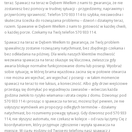
teraz. Spawacz na teraz w Dębem Wielkim z nami to gwarancja, że nie
zostaniesz bez pomocy w trudnej sytuacji – przyjedziemy, naprawimy i
przywrócimy sprawność. Telefon 570 933 114 to szybka, niezawodna i
skuteczna ścieżka do rozwiązania problemu – dzwoń i działajmy teraz,
razem. Spawanie w Dębem Wielkim z nami to gotowość w każdej chwili,
o każdej porze. Czekamy na Twój telefon 570 933 114.
Spawacz na teraz w Dębem Wielkim to gwarancja, że Twój problem
spawalniczy zostanie rozwiązany natychmiast, bez zbędnego czekania i
bez odkładania na później. Dla wielu naszych klientów możliwość
wezwania spawacza na teraz okazuje się kluczowa, zwłaszcza gdy
awaria blokuje normalne funkcjonowanie domu lub posesji. Wyobraź
sobie sytuację, w której brama wjazdowa zacina się w połowie otwarcia
i nie można ani wjechać, ani wyjechać z posesji – w takim momencie
spawacz na teraz to nie luksus, a konieczność. Albo gdy drzwi wejściowe
przestają się domykać po wypadnięciu zawiasów – wówczas każda
godzina zwłoki to ryzyko włamania i utrata ciepła z domu. Dzwoniąc pod
570 933 114 i prosząc o spawacza na teraz, możesz być pewien, że nie
usłyszysz wymówek ani propozycji odległych terminów – działamy
natychmiast, bo rozumiemy powagę sytuacji. Gdy dzwonisz pod 570 933
114, nie słyszysz automatu, nie czekasz w kolejce – od razu łączymy Cię z
koordynatorem, który przyjmuje zgłoszenie i wysyła spawacza na
miejsce. W ciągu godziny od Twojego telefonu nasz spawacz z