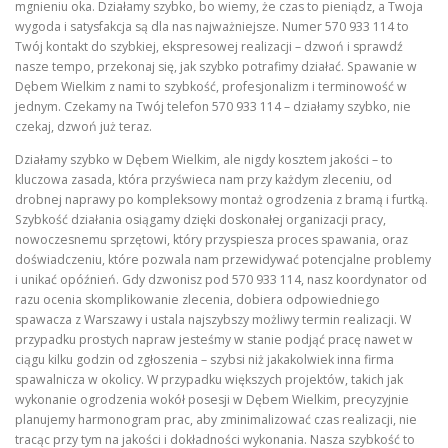
mgnieniu oka. Działamy szybko, bo wiemy, że czas to pieniądz, a Twoja
wygoda i satysfakcja są dla nas najważniejsze. Numer 570 933 114 to
Twój kontakt do szybkiej, ekspresowej realizacji – dzwoń i sprawdź
nasze tempo, przekonaj się, jak szybko potrafimy działać. Spawanie w
Dębem Wielkim z nami to szybkość, profesjonalizm i terminowość w
jednym. Czekamy na Twój telefon 570 933 114 – działamy szybko, nie
czekaj, dzwoń już teraz.
Działamy szybko w Dębem Wielkim, ale nigdy kosztem jakości – to
kluczowa zasada, która przyświeca nam przy każdym zleceniu, od
drobnej naprawy po kompleksowy montaż ogrodzenia z bramą i furtką.
Szybkość działania osiągamy dzięki doskonałej organizacji pracy,
nowoczesnemu sprzętowi, który przyspiesza proces spawania, oraz
doświadczeniu, które pozwala nam przewidywać potencjalne problemy
i unikać opóźnień. Gdy dzwonisz pod 570 933 114, nasz koordynator od
razu ocenia skomplikowanie zlecenia, dobiera odpowiedniego
spawacza z Warszawy i ustala najszybszy możliwy termin realizacji. W
przypadku prostych napraw jesteśmy w stanie podjąć pracę nawet w
ciągu kilku godzin od zgłoszenia – szybsi niż jakakolwiek inna firma
spawalnicza w okolicy. W przypadku większych projektów, takich jak
wykonanie ogrodzenia wokół posesji w Dębem Wielkim, precyzyjnie
planujemy harmonogram prac, aby zminimalizować czas realizacji, nie
tracąc przy tym na jakości i dokładności wykonania. Nasza szybkość to