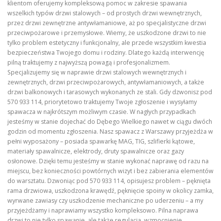
klientom oferujemy kompleksową pomoc w zakresie spawania
wszelkich typów drzwi stalowych – od prostych drzwi wewnętrznych,
przez drzwi zewnętrzne antywłamaniowe, aż po specjalistyczne drzwi
przeciwpożarowe i przemysłowe. Wiemy, że uszkodzone drzwi to nie
tylko problem estetyczny i funkcjonalny, ale przede wszystkim kwestia
bezpieczeństwa Twojego domu i rodziny. Dlatego każdą interwencję
pilną traktujemy z najwyższą powagą i profesjonalizmem.
Specjalizujemy się w naprawie drzwi stalowych wewnętrznych i
zewnętrznych, drzwi przeciwpożarowych, antywłamaniowych, a także
drzwi balkonowych i tarasowych wykonanych ze stali. Gdy dzwonisz pod
570 933 114, priorytetowo traktujemy Twoje zgłoszenie i wysyłamy
spawacza w najkrótszym możliwym czasie. W nagłych przypadkach
jesteśmy w stanie dojechać do Dębego Wielkiego nawet w ciągu dwóch
godzin od momentu zgłoszenia. Nasz spawacz z Warszawy przyjeżdża w
pełni wyposażony – posiada spawarkę MAG, TIG, szlifierki kątowe,
materiały spawalnicze, elektrody, druty spawalnicze oraz gazy
osłonowe. Dzięki temu jesteśmy w stanie wykonać naprawę od razu na
miejscu, bez konieczności powtórnych wizyt i bez zabierania elementów
do warsztatu. Dzwoniąc pod 570 933 114, opisujesz problem – pęknięta
rama drzwiowa, uszkodzona krawędź, pęknięcie spoiny w okolicy zamka,
wyrwane zawiasy czy uszkodzenie mechaniczne po uderzeniu – a my
przyjeżdżamy i naprawiamy wszystko kompleksowo. Pilna naprawa
drzwi to nie tylko spawanie, ale także regulacja, wzmocnienie