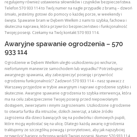
regulujemy również ustawienia siłowników i czujników bezpieczeństwa.
Telefon 570 933 114 to Twój numer na nagłe przypadki z bramą – dzwoń
śmiało, jesteśmy gotowi do pomocy o każdej porze, w weekendy i
święta. Spawanie bram w Dębem Wielkim z nami to szybka, fachowa i
skuteczna naprawa, która przywróci bezpieczeństwo i funkcjonalność
Twojej posesji. Czekamy na Twój kontakt 570 933 114.
Awaryjne spawanie ogrodzenia – 570
933 114
Ogrodzenie w Dębem Wielkim uległo uszkodzeniu po wichurze,
niefortunnym manewrze samochodem lub wypadku? Potrzebujesz
awaryjnego spawania, aby zabezpieczyć posesję i przywrócić
ogrodzeniu funkcjonalność? Zadzwoń 570 933 114 – nasz spawacz z
Warszawy przyjedzie w trybie awaryjnym i naprawi ogrodzenie szybko i
skutecznie. Awaryjne spawanie ogrodzenia to szybka interwencja, która
ma na celu zabezpieczenie Twojej posesji przed niepowołanym
dostępem, zwierzętami i innymi zagrożeniami. Uszkodzone ogrodzenie
to otwarta furtka dla intruzów, dzikich zwierząt, a także źródło
zagrożenia dla dzieci bawiących się na podwórku i domowych pupili,
które mogą wydostać się na ulicę. Dlatego każdą awarię ogrodzenia
traktujemy ze szczególną powagą i priorytetowo, aby jak najszybciej
przywrócić barierę ochronną wokół Twojej posesji. Numer 570 933 114