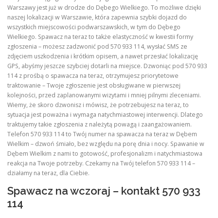
Warszawy jest już w drodze do Dębego Wielkiego. To możliwe dzięki
naszej lokalizacji w Warszawie, która zapewnia szybki dojazd do
wszystkich miejscowości podwarszawskich, w tym do Dębego
Wielkiego. Spawacz na teraz to także elastyczność w kwestii formy
zgłoszenia – możesz zadzwonić pod 570 933 114, wysłać SMS ze
zdjęciem uszkodzenia i krótkim opisem, a nawet przesłać lokalizację
GPS, abyśmy jeszcze szybciej dotarli na miejsce. Dzwoniąc pod 570 933
114 z prośbą o spawacza na teraz, otrzymujesz priorytetowe
traktowanie – Twoje zgłoszenie jest obsługiwane w pierwszej
kolejności, przed zaplanowanymi wizytami i mniej pilnymi zleceniami.
Wiemy, że skoro dzwonisz i mówisz, że potrzebujesz na teraz, to
sytuacja jest poważna i wymaga natychmiastowej interwencji. Dlatego
traktujemy takie zgłoszenia z należytą powagą i zaangażowaniem.
Telefon 570 933 114 to Twój numer na spawacza na teraz w Dębem
Wielkim – dzwoń śmiało, bez względu na porę dnia i nocy. Spawanie w
Dębem Wielkim z nami to gotowość, profesjonalizm i natychmiastowa
reakcja na Twoje potrzeby. Czekamy na Twój telefon 570 933 114 –
działamy na teraz, dla Ciebie.
Spawacz na wczoraj – kontakt 570 933
114