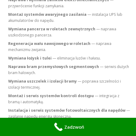
przywrócenie funkcji zamykania.
Montaż systemów awaryjnego zasilania
— instalacja UPS lub
akumulatorów do napędu.
Wymiana pancerza w roletach zewnętrznych
— naprawa
uszkodzonego pancerza.
Regeneracja wału nawojowego w roletach
— naprawa
mechanizmu zwijania.
Wymiana łożysk i tulei
— eliminacja luzów i hałasu.
Naprawa bram przemysłowych segmentowych
— serwis dużych
bram halowych.
Wymiana uszczelek i izolacji bramy
— poprawa szczelności i
izolacji termicznej.
Montaż i serwis systemów kontroli dostępu
— integracja z
bramą i automatyką.
Instalacja i serwis systemów fotowoltaicznych dla napędów
—
zasilanie napędu energią słoneczną.
Modernizacja sterowania na zdalne zarządzanie
— integracja z
Zadzwoń
aplikacjami i smart home.