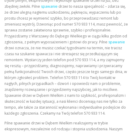
trybie pilnym, ekspresowym i wykonuje spawanie drzwi na już, bez
zbędnej zwłoki. Pilne
spawanie
drzwi to nasza specjalność – zdarza się,
że drzwi ulegną nagłemu uszkodzeniu, pęknięciu, wypaczeniu lub po
prostu chcesz je wymienić szybko, bo przeprowadzasz remont lub
zmieniasz wystrój. Dzwoniąc pod numer 570 933 114, masz pewność, że
sprawa zostanie załatwiona sprawnie, szybko i profesjonalnie.
Przyjeżdżamy z Warszawy do Dębego Wielkiego w ciągu kilku godzin od
zgłoszenia, z pełnym wyposażeniem i gotowi do pracy. Pilne
spawanie
drzwi oznacza, że nie musisz czekać tygodniami na termin, nie tracisz
czasu na szukanie spawacza i nie stresujesz się przedłużającym się
remontem. Wystarczy jeden telefon pod 570 933 114, a my zajmujemy
się resztą – przyjeżdżamy, diagnozujemy, naprawiamy i przywracamy
pełną funkcjonalność Twoich drzwi, często jeszcze tego samego dnia, w
którym zgłosiłeś problem. Telefon 570 933 114 to Twój kontakt w
nagłych, pilnych przypadkach – dzwoń i opowiedz nam o problemie,
znajdziemy rozwiązanie i przyjedziemy najszybciej, jak to możliwe.
Spawanie drzwi w Dębem Wielkim z nami to szybkość, profesjonalizm i
skuteczność w każdej sytuacji, a nasi klienci doceniają nas nie tylko za
tempo, ale także za staranność wykonania i indywidualne podejście do
każdego zgłoszenia. Czekamy na Twój telefon 570 933 114.
Pilne spawanie drzwi w Dębem Wielkim realizujemy w trybie
ekspresowym, niezależnie od rodzaju i stopnia uszkodzenia. Naszym