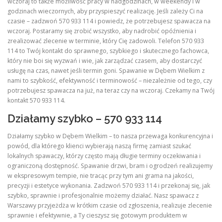
wczoraj to także możliwość pracy w nadgodzinach, w weekendy i w
godzinach wieczornych, aby przyspieszyć realizację. Jeśli zależy Ci na
czasie – zadzwoń 570 933 114 i powiedz, że potrzebujesz spawacza na
wczoraj. Postaramy się zrobić wszystko, aby nadrobić opóźnienia i
zrealizować zlecenie w terminie, który Cię zadowoli. Telefon 570 933
114 to Twój kontakt do sprawnego, szybkiego i skutecznego fachowca,
który nie boi się wyzwań i wie, jak zarządzać czasem, aby dostarczyć
usługę na czas, nawet jeśli termin goni. Spawanie w Dębem Wielkim z
nami to szybkość, efektywność i terminowość – niezależnie od tego, czy
potrzebujesz spawacza na już, na teraz czy na wczoraj. Czekamy na Twój
kontakt 570 933 114.
Działamy szybko – 570 933 114
Działamy szybko w Dębem Wielkim – to nasza przewaga konkurencyjna i
powód, dla którego klienci wybierają naszą firmę zamiast szukać
lokalnych spawaczy, którzy często mają długie terminy oczekiwania i
ograniczoną dostępność. Spawanie drzwi, bram i ogrodzeń realizujemy
w ekspresowym tempie, nie tracąc przy tym ani grama na jakości,
precyzji i estetyce wykonania. Zadzwoń 570 933 114 i przekonaj się, jak
szybko, sprawnie i profesjonalnie możemy działać. Nasz spawacz z
Warszawy przyjeżdża w krótkim czasie od zgłoszenia, realizuje zlecenie
sprawnie i efektywnie, a Ty cieszysz się gotowym produktem w