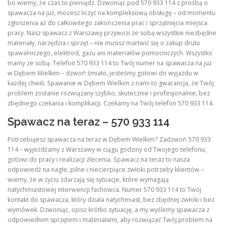
bo wiemy, że czas to pieniądz. Dzwoniąc pod 570 933 114 z prośbą o
spawacza na już, możesz liczyć na kompleksową obsługę – od momentu
zgłoszenia aż do całkowitego zakończenia prac i sprzątnięcia miejsca
pracy. Nasz spawacz z Warszawy przywozi ze sobą wszystkie niezbędne
materiały, narzędzia i sprzęt – nie musisz martwić się o zakup drutu
spawalniczego, elektrod, gazu ani materiałów pomocniczych. Wszystko
mamy ze sobą. Telefon 570 933 114 to Twój numer na spawacza na już
w Dębem Wielkim – dzwoń śmiało, jesteśmy gotowi do wyjazdu w
każdej chwili. Spawanie w Dębem Wielkim z nami to gwarancja, że Twój
problem zostanie rozwiązany szybko, skutecznie i profesjonalnie, bez
zbędnego czekania i komplikacji. Czekamy na Twój telefon 570 933 114.
Spawacz na teraz – 570 933 114
Potrzebujesz spawacza na teraz w Dębem Wielkim? Zadzwoń 570 933
114 – wyjeżdżamy z Warszawy w ciągu godziny od Twojego telefonu,
gotowi do pracy i realizacji zlecenia. Spawacz na teraz to nasza
odpowiedź na nagłe, pilne i niecierpiące zwłoki potrzeby klientów –
wiemy, że w życiu zdarzają się sytuacje, które wymagają
natychmiastowej interwencji fachowca. Numer 570 933 114 to Twój
kontakt do spawacza, który działa natychmiast, bez zbędnej zwłoki i bez
wymówek. Dzwoniąc, opisz krótko sytuację, a my wyślemy spawacza z
odpowiednim sprzętem i materiałami, aby rozwiązać Twój problem na