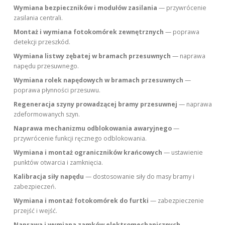
Wymiana bezpieczników i modułów zasilania
— przywrócenie
zasilania centrali.
Montaż i wymiana fotokomórek zewnętrznych
— poprawa
detekcji przeszkód.
Wymiana listwy zębatej w bramach przesuwnych
— naprawa
napędu przesuwnego.
Wymiana rolek napędowych w bramach przesuwnych
—
poprawa płynności przesuwu.
Regeneracja szyny prowadzącej bramy przesuwnej
— naprawa
zdeformowanych szyn.
Naprawa mechanizmu odblokowania awaryjnego
—
przywrócenie funkcji ręcznego odblokowania.
Wymiana i montaż ograniczników krańcowych
— ustawienie
punktów otwarcia i zamknięcia.
Kalibracja siły napędu
— dostosowanie siły do masy bramy i
zabezpieczeń.
Wymiana i montaż fotokomórek do furtki
— zabezpieczenie
przejść i wejść.
Naprawa i wymiana zamków elektromechanicznych
—