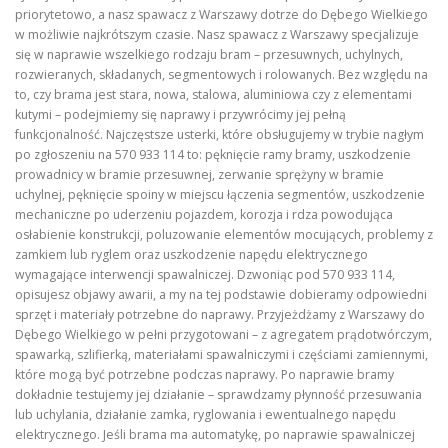
priorytetowo, a nasz spawacz z Warszawy dotrze do Dębego Wielkiego
w możliwie najkrótszym czasie. Nasz spawacz z Warszawy specjalizuje
się w naprawie wszelkiego rodzaju bram – przesuwnych, uchylnych,
rozwieranych, składanych, segmentowych i rolowanych. Bez względu na
to, czy brama jest stara, nowa, stalowa, aluminiowa czy z elementami
kutymi – podejmiemy się naprawy i przywrócimy jej pełną
funkcjonalność. Najczęstsze usterki, które obsługujemy w trybie nagłym
po zgłoszeniu na 570 933 114 to: pęknięcie ramy bramy, uszkodzenie
prowadnicy w bramie przesuwnej, zerwanie sprężyny w bramie
uchylnej, pęknięcie spoiny w miejscu łączenia segmentów, uszkodzenie
mechaniczne po uderzeniu pojazdem, korozja i rdza powodująca
osłabienie konstrukcji, poluzowanie elementów mocujących, problemy z
zamkiem lub ryglem oraz uszkodzenie napędu elektrycznego
wymagające interwencji spawalniczej. Dzwoniąc pod 570 933 114,
opisujesz objawy awarii, a my na tej podstawie dobieramy odpowiedni
sprzęt i materiały potrzebne do naprawy. Przyjeżdżamy z Warszawy do
Dębego Wielkiego w pełni przygotowani – z agregatem prądotwórczym,
spawarką, szlifierką, materiałami spawalniczymi i częściami zamiennymi,
które mogą być potrzebne podczas naprawy. Po naprawie bramy
dokładnie testujemy jej działanie – sprawdzamy płynność przesuwania
lub uchylania, działanie zamka, ryglowania i ewentualnego napędu
elektrycznego. Jeśli brama ma automatykę, po naprawie spawalniczej