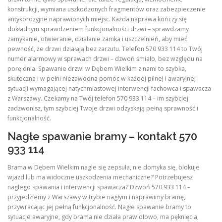
konstrukcji, wymiana uszkodzonych fragmentów oraz zabezpieczenie
antykorozyjne naprawionych miejsc. Każda naprawa kończy się
dokładnym sprawdzeniem funkcjonalności drzwi – sprawdzamy
zamykanie, otwieranie, działanie zamka i uszczelnień, aby mieć
pewność, że drzwi działają bez zarzutu. Telefon 570 933 114 to Twój
numer alarmowy w sprawach drzwi – dzwoń śmiało, bez względu na
porę dnia. Spawanie drzwi w Dębem Wielkim z nami to szybka,
skuteczna i w pełni niezawodna pomoc w każdej pilnej i awaryjnej
sytuacji wymagającej natychmiastowej interwencji fachowca i spawacza
z Warszawy. Czekamy na Twój telefon 570 933 114 – im szybciej
zadzwonisz, tym szybciej Twoje drzwi odzyskają pełną sprawność i
funkcjonalność.
Nagłe spawanie bramy – kontakt 570
933 114
Brama w Dębem Wielkim nagle się zepsuła, nie domyka się, blokuje
wjazd lub ma widoczne uszkodzenia mechaniczne? Potrzebujesz
nagłego spawania i interwencji spawacza? Dzwoń 570 933 114 –
przyjedziemy z Warszawy w trybie nagłym i naprawimy bramę,
przywracając jej pełną funkcjonalność. Nagłe spawanie bramy to
sytuacje awaryjne, gdy brama nie działa prawidłowo, ma pęknięcia,