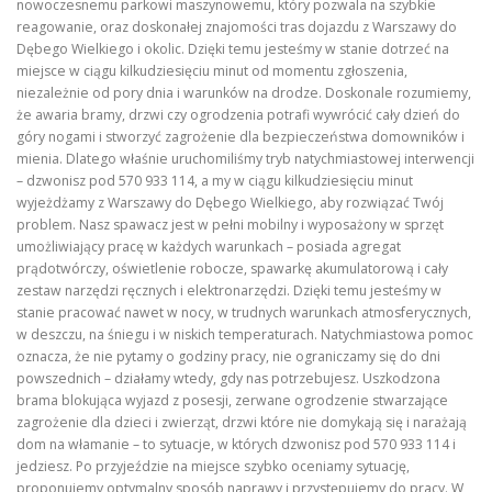
nowoczesnemu parkowi maszynowemu, który pozwala na szybkie
reagowanie, oraz doskonałej znajomości tras dojazdu z Warszawy do
Dębego Wielkiego i okolic. Dzięki temu jesteśmy w stanie dotrzeć na
miejsce w ciągu kilkudziesięciu minut od momentu zgłoszenia,
niezależnie od pory dnia i warunków na drodze. Doskonale rozumiemy,
że awaria bramy, drzwi czy ogrodzenia potrafi wywrócić cały dzień do
góry nogami i stworzyć zagrożenie dla bezpieczeństwa domowników i
mienia. Dlatego właśnie uruchomiliśmy tryb natychmiastowej interwencji
– dzwonisz pod 570 933 114, a my w ciągu kilkudziesięciu minut
wyjeżdżamy z Warszawy do Dębego Wielkiego, aby rozwiązać Twój
problem. Nasz spawacz jest w pełni mobilny i wyposażony w sprzęt
umożliwiający pracę w każdych warunkach – posiada agregat
prądotwórczy, oświetlenie robocze, spawarkę akumulatorową i cały
zestaw narzędzi ręcznych i elektronarzędzi. Dzięki temu jesteśmy w
stanie pracować nawet w nocy, w trudnych warunkach atmosferycznych,
w deszczu, na śniegu i w niskich temperaturach. Natychmiastowa pomoc
oznacza, że nie pytamy o godziny pracy, nie ograniczamy się do dni
powszednich – działamy wtedy, gdy nas potrzebujesz. Uszkodzona
brama blokująca wyjazd z posesji, zerwane ogrodzenie stwarzające
zagrożenie dla dzieci i zwierząt, drzwi które nie domykają się i narażają
dom na włamanie – to sytuacje, w których dzwonisz pod 570 933 114 i
jedziesz. Po przyjeździe na miejsce szybko oceniamy sytuację,
proponujemy optymalny sposób naprawy i przystępujemy do pracy. W