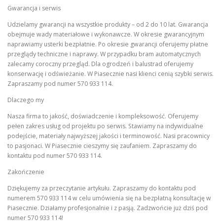
Gwarancja i serwis
Udzielamy gwarancji na wszystkie produkty – od 2 do 10 lat. Gwarancja
obejmuje wady materiałowe i wykonawcze. W okresie gwarancyjnym
naprawiamy usterki bezpłatnie. Po okresie gwarancji oferujemy płatne
przeglądy techniczne i naprawy. W przypadku bram automatycznych
zalecamy coroczny przegląd. Dla ogrodzeń i balustrad oferujemy
konserwację i odświeżanie. W Piasecznie nasi klienci cenią szybki serwis.
Zapraszamy pod numer 570 933 114.
Dlaczego my
Nasza firma to jakość, doświadczenie i kompleksowość. Oferujemy
pełen zakres usług od projektu po serwis. Stawiamy na indywidualne
podejście, materiały najwyższej jakości i terminowość. Nasi pracownicy
to pasjonaci. W Piasecznie cieszymy się zaufaniem. Zapraszamy do
kontaktu pod numer 570 933 114.
Zakończenie
Dziękujemy za przeczytanie artykułu. Zapraszamy do kontaktu pod
numerem 570 933 114 w celu umówienia się na bezpłatną konsultację w
Piasecznie. Działamy profesjonalnie i z pasją. Zadzwońcie już dziś pod
numer 570 933 114!