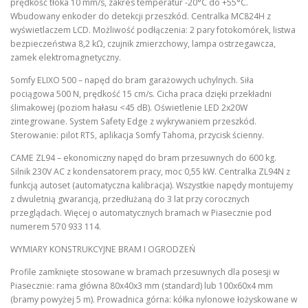
prędkość tłoka 10 mm/s, zakres temperatur -20°C do +55°C.
Wbudowany enkoder do detekcji przeszkód. Centralka MC824H z
wyświetlaczem LCD. Możliwość podłączenia: 2 pary fotokomórek, listwa
bezpieczeństwa 8,2 kΩ, czujnik zmierzchowy, lampa ostrzegawcza,
zamek elektromagnetyczny.
Somfy ELIXO 500 – napęd do bram garażowych uchylnych. Siła
pociągowa 500 N, prędkość 15 cm/s. Cicha praca dzięki przekładni
ślimakowej (poziom hałasu <45 dB). Oświetlenie LED 2x20W
zintegrowane. System Safety Edge z wykrywaniem przeszkód.
Sterowanie: pilot RTS, aplikacja Somfy Tahoma, przycisk ścienny.
CAME ZL94 – ekonomiczny napęd do bram przesuwnych do 600 kg.
Silnik 230V AC z kondensatorem pracy, moc 0,55 kW. Centralka ZL94N z
funkcją autoset (automatyczna kalibracja). Wszystkie napędy montujemy
z dwuletnią gwarancją, przedłużaną do 3 lat przy corocznych
przeglądach. Więcej o automatycznych bramach w Piasecznie pod
numerem 570 933 114.
WYMIARY KONSTRUKCYJNE BRAM I OGRODZEŃ
Profile zamknięte stosowane w bramach przesuwnych dla posesji w
Piasecznie: rama główna 80x40x3 mm (standard) lub 100x60x4 mm
(bramy powyżej 5 m). Prowadnica górna: kółka nylonowe łożyskowane w