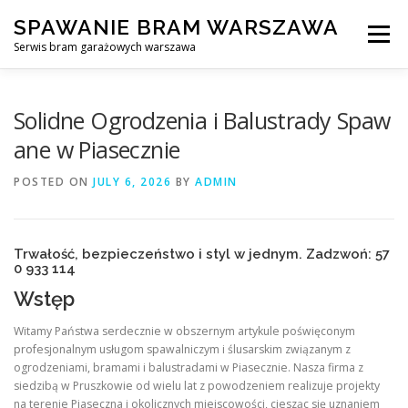
Skip
SPAWANIE BRAM WARSZAWA
to
Menu
content
Serwis bram garażowych warszawa
SPAWANIE BRAM GARAŻOWYCH I OGRODZEŃ WARSZAWA
Solidne Ogrodzenia i Balustrady Spaw
ane w Piasecznie
AWARYJNE OTWIERANIE BRAM
BLOG
KONTAKT
POSTED ON
JULY 6, 2026
BY
ADMIN
Trwałość, bezpieczeństwo i styl w jednym. Zadzwoń: 57
0 933 114
Wstęp
Witamy Państwa serdecznie w obszernym artykule poświęconym
profesjonalnym usługom spawalniczym i ślusarskim związanym z
ogrodzeniami, bramami i balustradami w Piasecznie. Nasza firma z
siedzibą w Pruszkowie od wielu lat z powodzeniem realizuje projekty
na terenie Piaseczna i okolicznych miejscowości, ciesząc się uznaniem