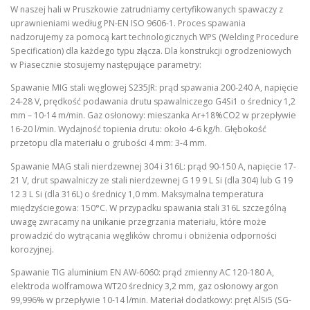
W naszej hali w Pruszkowie zatrudniamy certyfikowanych spawaczy z
uprawnieniami według PN-EN ISO 9606-1. Proces spawania
nadzorujemy za pomocą kart technologicznych WPS (Welding Procedure
Specification) dla każdego typu złącza. Dla konstrukcji ogrodzeniowych
w Piasecznie stosujemy następujące parametry:
Spawanie MIG stali węglowej S235JR: prąd spawania 200-240 A, napięcie
24-28 V, prędkość podawania drutu spawalniczego G4Si1 o średnicy 1,2
mm – 10-14 m/min. Gaz osłonowy: mieszanka Ar+18%CO2 w przepływie
16-20 l/min. Wydajność topienia drutu: około 4-6 kg/h. Głębokość
przetopu dla materiału o grubości 4 mm: 3-4 mm.
Spawanie MAG stali nierdzewnej 304 i 316L: prąd 90-150 A, napięcie 17-
21 V, drut spawalniczy ze stali nierdzewnej G 19 9 L Si (dla 304) lub G 19
12 3 L Si (dla 316L) o średnicy 1,0 mm. Maksymalna temperatura
międzyściegowa: 150°C. W przypadku spawania stali 316L szczególną
uwagę zwracamy na unikanie przegrzania materiału, które może
prowadzić do wytrącania węglików chromu i obniżenia odporności
korozyjnej.
Spawanie TIG aluminium EN AW-6060: prąd zmienny AC 120-180 A,
elektroda wolframowa WT20 średnicy 3,2 mm, gaz osłonowy argon
99,996% w przepływie 10-14 l/min. Materiał dodatkowy: pręt AlSi5 (SG-