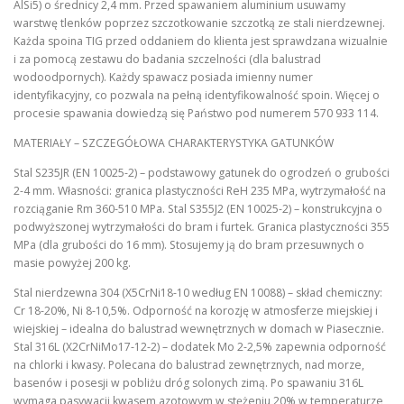
AlSi5) o średnicy 2,4 mm. Przed spawaniem aluminium usuwamy
warstwę tlenków poprzez szczotkowanie szczotką ze stali nierdzewnej.
Każda spoina TIG przed oddaniem do klienta jest sprawdzana wizualnie
i za pomocą zestawu do badania szczelności (dla balustrad
wodoodpornych). Każdy spawacz posiada imienny numer
identyfikacyjny, co pozwala na pełną identyfikowalność spoin. Więcej o
procesie spawania dowiedzą się Państwo pod numerem 570 933 114.
MATERIAŁY – SZCZEGÓŁOWA CHARAKTERYSTYKA GATUNKÓW
Stal S235JR (EN 10025-2) – podstawowy gatunek do ogrodzeń o grubości
2-4 mm. Własności: granica plastyczności ReH 235 MPa, wytrzymałość na
rozciąganie Rm 360-510 MPa. Stal S355J2 (EN 10025-2) – konstrukcyjna o
podwyższonej wytrzymałości do bram i furtek. Granica plastyczności 355
MPa (dla grubości do 16 mm). Stosujemy ją do bram przesuwnych o
masie powyżej 200 kg.
Stal nierdzewna 304 (X5CrNi18-10 według EN 10088) – skład chemiczny:
Cr 18-20%, Ni 8-10,5%. Odporność na korozję w atmosferze miejskiej i
wiejskiej – idealna do balustrad wewnętrznych w domach w Piasecznie.
Stal 316L (X2CrNiMo17-12-2) – dodatek Mo 2-2,5% zapewnia odporność
na chlorki i kwasy. Polecana do balustrad zewnętrznych, nad morze,
basenów i posesji w pobliżu dróg solonych zimą. Po spawaniu 316L
wymaga pasywacji kwasem azotowym w stężeniu 20% w temperaturze