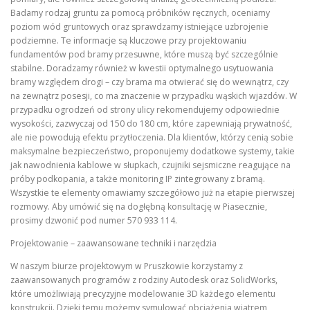
Badamy rodzaj gruntu za pomocą próbników ręcznych, oceniamy
poziom wód gruntowych oraz sprawdzamy istniejące uzbrojenie
podziemne. Te informacje są kluczowe przy projektowaniu
fundamentów pod bramy przesuwne, które muszą być szczególnie
stabilne. Doradzamy również w kwestii optymalnego usytuowania
bramy względem drogi – czy brama ma otwierać się do wewnątrz, czy
na zewnątrz posesji, co ma znaczenie w przypadku wąskich wjazdów. W
przypadku ogrodzeń od strony ulicy rekomendujemy odpowiednie
wysokości, zazwyczaj od 150 do 180 cm, które zapewniają prywatność,
ale nie powodują efektu przytłoczenia. Dla klientów, którzy cenią sobie
maksymalne bezpieczeństwo, proponujemy dodatkowe systemy, takie
jak nawodnienia kablowe w słupkach, czujniki sejsmiczne reagujące na
próby podkopania, a także monitoring IP zintegrowany z bramą.
Wszystkie te elementy omawiamy szczegółowo już na etapie pierwszej
rozmowy. Aby umówić się na dogłębną konsultację w Piasecznie,
prosimy dzwonić pod numer 570 933 114.
Projektowanie – zaawansowane techniki i narzędzia
W naszym biurze projektowym w Pruszkowie korzystamy z
zaawansowanych programów z rodziny Autodesk oraz SolidWorks,
które umożliwiają precyzyjne modelowanie 3D każdego elementu
konstrukcji. Dzięki temu możemy symulować obciążenia wiatrem,