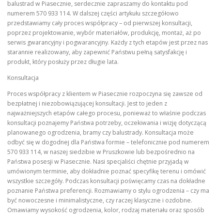
balustrad w Piasecznie, serdecznie zapraszamy do kontaktu pod
numerem 570 933 114. W dalszej części artykułu szczegółowo
przedstawiamy cały proces współpracy – od pierwszej konsultacji,
poprzez projektowanie, wybór materiałów, produkcję, montaż, aż po
serwis gwarancyjny i pogwarancyjny. Każdy z tych etapów jest przez nas
starannie realizowany, aby zapewnić Państwu pełną satysfakcję i
produkt, który posłuży przez długie lata.
Konsultacja
Proces współpracy z klientem w Piasecznie rozpoczyna się zawsze od
bezpłatnej i niezobowiązującej konsultacji. Jest to jeden z
najważniejszych etapów całego procesu, ponieważ to właśnie podczas
konsultacji poznajemy Państwa potrzeby, oczekiwania i wizję dotyczącą
planowanego ogrodzenia, bramy czy balustrady. Konsultacja może
odbyć się w dogodnej dla Państwa formie – telefonicznie pod numerem
570 933 114, w naszej siedzibie w Pruszkowie lub bezpośrednio na
Państwa posesji w Piasecznie. Nasi specjaliści chętnie przyjadą w
umówionym terminie, aby dokładnie poznać specyfikę terenu i omówić
wszystkie szczegóły. Podczas konsultacji poświęcamy czas na dokładne
poznanie Państwa preferencji. Rozmawiamy o stylu ogrodzenia – czy ma
być nowoczesne i minimalistyczne, czy raczej klasyczne i ozdobne.
Omawiamy wysokość ogrodzenia, kolor, rodzaj materiału oraz sposób