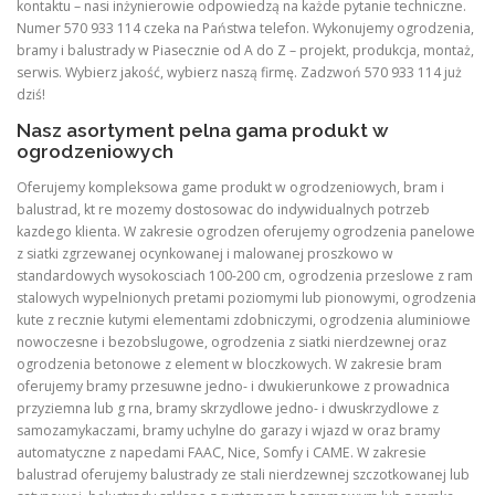
kontaktu – nasi inżynierowie odpowiedzą na każde pytanie techniczne.
Numer 570 933 114 czeka na Państwa telefon. Wykonujemy ogrodzenia,
bramy i balustrady w Piasecznie od A do Z – projekt, produkcja, montaż,
serwis. Wybierz jakość, wybierz naszą firmę. Zadzwoń 570 933 114 już
dziś!
Nasz asortyment pelna gama produkt w
ogrodzeniowych
Oferujemy kompleksowa game produkt w ogrodzeniowych, bram i
balustrad, kt re mozemy dostosowac do indywidualnych potrzeb
kazdego klienta. W zakresie ogrodzen oferujemy ogrodzenia panelowe
z siatki zgrzewanej ocynkowanej i malowanej proszkowo w
standardowych wysokosciach 100-200 cm, ogrodzenia przeslowe z ram
stalowych wypelnionych pretami poziomymi lub pionowymi, ogrodzenia
kute z recznie kutymi elementami zdobniczymi, ogrodzenia aluminiowe
nowoczesne i bezobslugowe, ogrodzenia z siatki nierdzewnej oraz
ogrodzenia betonowe z element w bloczkowych. W zakresie bram
oferujemy bramy przesuwne jedno- i dwukierunkowe z prowadnica
przyziemna lub g rna, bramy skrzydlowe jedno- i dwuskrzydlowe z
samozamykaczami, bramy uchylne do garazy i wjazd w oraz bramy
automatyczne z napedami FAAC, Nice, Somfy i CAME. W zakresie
balustrad oferujemy balustrady ze stali nierdzewnej szczotkowanej lub