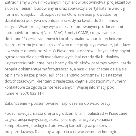
Zatrudniamy wykwalifikowanych inżynierów budownictwa, projektantów
z uprawnieniami budowlanymi oraz spawaczy z certyfikatami według
norm europejskich. Ubezpieczenie OC w zakresie prowadzonej
działalności pokrywa ewentualne szkody na kwotę do 2 milionów
złotych. Współpracujemy wyłącznie z renomowanymi producentami
automatyki bramowej Nice, FAAC, Somfy i CAME, co gwarantuje
dostępność części zamiennych i profesjonalne wsparcie techniczne.
Nasze referencje obejmują zarówno małe projekty prywatne, jak i duże
inwestycje deweloperskie. W Piasecznie zrealizowaliśmy między innymi
ogrodzenia dla osiedli mieszkaniowych, balustrady dla budynków
użyteczności publicznej oraz bramy dla obiektów przemysłowych. Każdy
projekt dokumentujemy fotograficznie, a nasi klienci chętnie dzielą się
opiniami o naszej pracy. Jeśli chcą Państwo porozmawiać z naszymi
dotychczasowymi klientami z Piaseczna, chętnie udostępnimy numery
kontaktowe za zgodą zainteresowanych. Więcej informacji pod
numerem 570 933 114.
Zakończenie – podsumowanie i zaproszenie do współpracy
Podsumowując, nasza oferta ogrodzeń, bram i balustrad w Piasecznie
to gwarancja najwyższej jakości, profesjonalnego wykonania i
kompleksowej obsługi od pierwszej konsultacji aż po serwis
posprzedażowy. Działamy w oparciu o nowoczesne technologie i