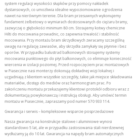
system regulacji wysokości słupków przy pomocy nakładek
dystansowych, co umożliwia idealne wypoziomowanie ogrodzenia
nawet na nierównym terenie. Dla bram przesuwnych wykonujemy
fundament żelbetowy o wymiarach dostosowanych do ciężaru bramy,
zazwyczaj o głębokości minimum 80 cm. Stosujemy kotwy chemiczne
Hilti do mocowania prowadnic, co zapewnia trwałość i stabilność
mocowania. Przy montażu bram skrzydłowych zwracamy szczególną
uwagę na regulację zawiasów, aby skrzydła zamykały się płynnie i bez
oporów. W przypadku balustrad balkonowych stosujemy systemy
mocowania punktowego do płyt balkonowych, co eliminuje konieczność
wiercenia w izolacji poziomej. Przed rozpoczęciem prac montażowych
w Piasecznie nasi monterzy dokonują dokładnej wizji lokalnej i
uzgadniają z klientem wszystkie szczegóły, takie jak miejsce składowania
materiałów, dostęp do mediów oraz harmonogram prac. Po
zakończeniu montażu przekazujemy klientowi protokół odbioru wraz z
dokumentacją powykonawczą i instrukcją obsługi. Aby umówić termin
montażu w Piasecznie, zapraszamy pod numer 570 933 114.
Gwarancja i serwis – kompleksowe wsparcie posprzedażowe
Nasza gwarancja na konstrukcje stalowe i aluminiowe wynosi
standardowo 5 lat, ale w przypadku zastosowania stali nierdzewnej
wydłużamy ją do 10 lat. Gwarancja na napędy bram automatycznych