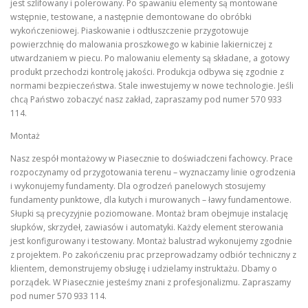
jest szlifowany i polerowany. Po spawaniu elementy są montowane
wstępnie, testowane, a następnie demontowane do obróbki
wykończeniowej. Piaskowanie i odtłuszczenie przygotowuje
powierzchnię do malowania proszkowego w kabinie lakierniczej z
utwardzaniem w piecu. Po malowaniu elementy są składane, a gotowy
produkt przechodzi kontrolę jakości. Produkcja odbywa się zgodnie z
normami bezpieczeństwa. Stale inwestujemy w nowe technologie. Jeśli
chcą Państwo zobaczyć nasz zakład, zapraszamy pod numer 570 933
114.
Montaż
Nasz zespół montażowy w Piasecznie to doświadczeni fachowcy. Prace
rozpoczynamy od przygotowania terenu – wyznaczamy linie ogrodzenia
i wykonujemy fundamenty. Dla ogrodzeń panelowych stosujemy
fundamenty punktowe, dla kutych i murowanych – ławy fundamentowe.
Słupki są precyzyjnie poziomowane. Montaż bram obejmuje instalację
słupków, skrzydeł, zawiasów i automatyki. Każdy element sterowania
jest konfigurowany i testowany. Montaż balustrad wykonujemy zgodnie
z projektem. Po zakończeniu prac przeprowadzamy odbiór techniczny z
klientem, demonstrujemy obsługę i udzielamy instruktażu. Dbamy o
porządek. W Piasecznie jesteśmy znani z profesjonalizmu. Zapraszamy
pod numer 570 933 114.