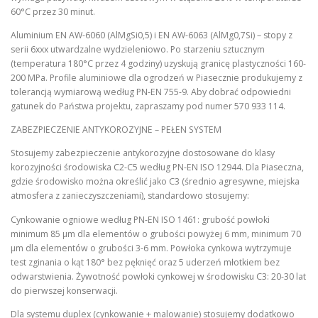
60°C przez 30 minut.
Aluminium EN AW-6060 (AlMgSi0,5) i EN AW-6063 (AlMg0,7Si) – stopy z
serii 6xxx utwardzalne wydzieleniowo. Po starzeniu sztucznym
(temperatura 180°C przez 4 godziny) uzyskują granicę plastyczności 160-
200 MPa. Profile aluminiowe dla ogrodzeń w Piasecznie produkujemy z
tolerancją wymiarową według PN-EN 755-9. Aby dobrać odpowiedni
gatunek do Państwa projektu, zapraszamy pod numer 570 933 114.
ZABEZPIECZENIE ANTYKOROZYJNE – PEŁEN SYSTEM
Stosujemy zabezpieczenie antykorozyjne dostosowane do klasy
korozyjności środowiska C2-C5 według PN-EN ISO 12944. Dla Piaseczna,
gdzie środowisko można określić jako C3 (średnio agresywne, miejska
atmosfera z zanieczyszczeniami), standardowo stosujemy:
Cynkowanie ogniowe według PN-EN ISO 1461: grubość powłoki
minimum 85 µm dla elementów o grubości powyżej 6 mm, minimum 70
µm dla elementów o grubości 3-6 mm. Powłoka cynkowa wytrzymuje
test zginania o kąt 180° bez pęknięć oraz 5 uderzeń młotkiem bez
odwarstwienia. Żywotność powłoki cynkowej w środowisku C3: 20-30 lat
do pierwszej konserwacji.
Dla systemu duplex (cynkowanie + malowanie) stosujemy dodatkowo