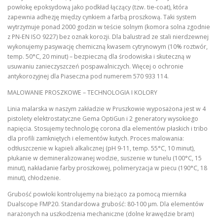
powłokę epoksydową jako podkład łączący (tzw. tie-coat), która
zapewnia adhezję między cynkiem a farbą proszkową. Taki system
wytrzymuje ponad 2000 godzin w teście solnym (komora solna zgodnie
z PN-EN ISO 9227) bez oznak korozji. Dla balustrad ze stali nierdzewnej
wykonujemy pasywację chemiczną kwasem cytrynowym (10% roztwór,
temp. 50°C, 20 minut) – bezpieczną dla środowiska i skuteczną w
usuwaniu zanieczyszczeń pospawalniczych. Więcej o ochronie
antykorozyjnej dla Piaseczna pod numerem 570 933 114.
MALOWANIE PROSZKOWE – TECHNOLOGIA I KOLORY
Linia malarska w naszym zakładzie w Pruszkowie wyposażona jest w 4
pistolety elektrostatyczne Gema OptiGun i 2 generatory wysokiego
napięcia. Stosujemy technologię corona dla elementów płaskich i tribo
dla profili zamkniętych i elementów kutych. Proces malowania:
odtłuszczenie w kąpieli alkalicznej (pH 9-11, temp. 55°C, 10 minut),
płukanie w demineralizowanej wodzie, suszenie w tunelu (100°C, 15
minut), nakładanie farby proszkowej, polimeryzacja w piecu (190°C, 18
minut), chłodzenie.
Grubość powłoki kontrolujemy na bieżąco za pomocą miernika
Dualscope FMP20. Standardowa grubość: 80-100 µm. Dla elementów
narażonych na uszkodzenia mechaniczne (dolne krawędzie bram)