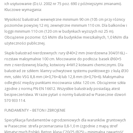
ich usytuowanie (Dz.U. 2002 nr 75 poz. 690 z późniejszymi zmianami).
Kluczowe wymagania:
Wysokość balustrad: wewnętrzne minimum 90 cm (105 cm przy różnicy
poziomów powyżej 12 m), zewnętrzne minimum 110 cm. Dla balkonów i
loggii minimum 110 cm (120 cm w budynkach wyższych niż 25 m).
Obciążenie poziome: 0,5 kN/m dla budynków mieszkalnych, 1,0 kN/m dla
użyteczności publicznej.
Słupki balustrad nierdzewnych: rury Ø40×2 mm (nierdzewna 304/316L) –
rozstaw maksymalnie 100 cm. Mocowanie do podłoża: basek Ø60×5
mm z nierdzewnej blachy, kotwiony 4×M12 kotwami chemicznymi. Dla
balustrad ze szkłem: klamry uchwytowe systemu punktowego z kulą Ø30
mm, szkło VSG 8,8 mm (4+0,76+4) lub 12,8 mm (6+0,76+6). Maksymalna
odległość między punktami mocowania szkła: 120 cm. Obciążenie szkła
zgodne z normą PN-EN 16612. Wszystkie balustrady posiadają atest
bezpieczeństwa. W razie pytań o normy balustrad w Piasecznie dzwoń
570 933 114.
FUNDAMENTY – BETON I ZBROJENIE
Specyfikacja fundamentów ogrodzeniowych dla warunków gruntowych
w Piasecznie: strefa przemarzania 0,8-1,0 m (zgodnie z mapą stref
klimatycznych Polski). Beton: klasa C20/25 (B25) – minimalna zawartość