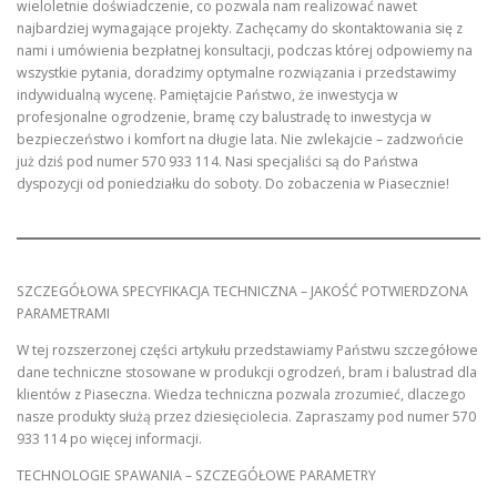
wieloletnie doświadczenie, co pozwala nam realizować nawet
najbardziej wymagające projekty. Zachęcamy do skontaktowania się z
nami i umówienia bezpłatnej konsultacji, podczas której odpowiemy na
wszystkie pytania, doradzimy optymalne rozwiązania i przedstawimy
indywidualną wycenę. Pamiętajcie Państwo, że inwestycja w
profesjonalne ogrodzenie, bramę czy balustradę to inwestycja w
bezpieczeństwo i komfort na długie lata. Nie zwlekajcie – zadzwońcie
już dziś pod numer 570 933 114. Nasi specjaliści są do Państwa
dyspozycji od poniedziałku do soboty. Do zobaczenia w Piasecznie!
SZCZEGÓŁOWA SPECYFIKACJA TECHNICZNA – JAKOŚĆ POTWIERDZONA
PARAMETRAMI
W tej rozszerzonej części artykułu przedstawiamy Państwu szczegółowe
dane techniczne stosowane w produkcji ogrodzeń, bram i balustrad dla
klientów z Piaseczna. Wiedza techniczna pozwala zrozumieć, dlaczego
nasze produkty służą przez dziesięciolecia. Zapraszamy pod numer 570
933 114 po więcej informacji.
TECHNOLOGIE SPAWANIA – SZCZEGÓŁOWE PARAMETRY