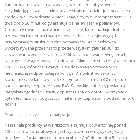
Sam proces malowania odbywa się w komorze natryskowej z
recyrkulacją proszku, co minimalizuje straty materiału i jest przyjazne dla
środowiska. Utwardzanie w piecu konwekcyjnym w temperaturze 200°C
trwa około 20 minut, co gwarantuje pełne związanie polimerów.
Oferujemy również malowanie strukturalne, które maskuje drobne
nierówności materiału i nadaje powierzchni atrakcyjny wygląd
przypominający strukturę skórki pomarańczy. Stal nierdzewna
wykorzystywana przez nas to przede wszystkim gatunek 304 do
zastosowań wewnętrznych oraz 316L do zastosowań zewnętrznych,
szczególnie w agresywnym środowisku. Aluminium stosujemy w stopach
6060 i 6063, które charakteryzują się doskonałą wytrzymałością
mechaniczną i odpornością na korozję. Dla balustrad szklanych
stosujemy szkło laminowane VSG o grubości minimum 8,8 mm, które
spełnia normy bezpieczeństwa P4A. Wszystkie materiały posiadają
certyfikaty zgodności i atesty dopuszczające do obrotu. W przypadku
pytań technicznych dotyczących materiałów zapraszamy pod numer 570
933 114.
Produkcja – precyzja i automatyzacja
Nasza hala produkcyjna w Pruszkowie zajmuje powierzchnię ponad
1000 metrów kwadratowych i jest wyposażona w najwyższej klasy
urządzenia. Posiadamy centrum obróbcze CNC do metali o 5 osiach,