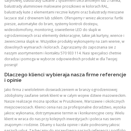
satynowej, balustrady szklane z systemem bezramowym lub z ramka,
balustrady aluminiowe malowane proszkowo w kolorach RAL,
balustrady kute z elementami recznie kutymi oraz balustrady mieszane
laczace stal z drewnem lub szklem. Oferujemy r wniez akcesoria: furtki
piesze, automatyke do bram, systemy kontroli dostepu,
wideodomofony, monitoring, oswietlenie LED do slupk w
ogrodzeniowych oraz elementy dekoracyjne, takie jak kurtyny, wience i
zwienczenia slupk w. Wszystkie produkty wykonujemy na zam wienie, w
dowolnych wymiarach i kolorach. Zapraszamy do zapoznania sie z
naszym asortymentem i kontaktu 570 933 114. Nasi specjalisci chetnie
doradza i pomoga w wyborze odpowiednich produkt w dla Twojej
posesji!
Dlaczego klienci wybieraja nasza firme referencje
i opinie
Jako firma z wieloletnim doswiadczeniem w branzy ogrodzeniowej
zdobylismy zaufanie setek klient w w calym wojew dztwie mazowieckim.
Nasze realizacje mozna spotkac w Pruszkowie, Warszawie i okolicznych
miejscowosciach. Klienci cenia nas za profesjonalne doradztwo, wysoka
jakosc wykonania, dotrzymywanie termin w i konkurencyjne ceny. Wielu
klient w wraca do nas przy kolejnych inwestycjach i poleca nas swoim
znajomym i rodzinie. Dbamy o kazda opinie i stale podnosimy jakosc
naszych uslug. Zachecamy do sprawdzenia naszych referencji i portfolio