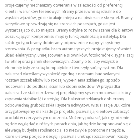
projektujemy mechanizmy otwierania w zależności od preferencji
klienta i warunków terenowych. Bramy przesuwne są idealne do
wąskich wjazdów, gdzie brakuje miejsca na otwieranie skrzydeł. Bramy
skrzydłowe sprawdzają się na szerokich posesjach, gdzie jest
wystarczająco dużo miejsca. Bramy uchylne to rozwiązanie dla klientów
poszukujących kompromisu między funkcjonalnością a estetyką. Dla
każdego typu bramy dobieramy odpowiednie napędy i systemy
sterowania. W przypadku bram automatycznych projektujemy również
układ elektryczny, umiejscowienie siłowników, fotokomórek, sygnalizacji
świetlnej oraz paneli sterowniczych. Dbamy o to, aby wszystkie
elementy były ze sobą kompatybilne i tworzyły spójny system. Dla
balustrad określamy wysokość zgodną z normami budowlanymi,
rozstaw szczebelków lub rodzaj wypełnienia szklanego, sposób
mocowania do podłoża, ścian lub stopni schodów. W przypadku
balustrad ze stali nierdzewnej projektujemy system mocowania, który
zapewnia stabilność i estetykę. Dla balustrad szklanych dobieramy
odpowiednią grubość szkła i system uchwytów. Wizualizacje 3D, które
przygotowujemy dla każdego projektu, pozwalają klientowi zobaczyć
produkt w rzeczywistym otoczeniu. Możemy pokazać, jak ogrodzenie
będzie wyglądać o różnych porach dnia, jak będzie komponować się z
elewacją budynku i roślinnością. To niezwykle pomocne narzędzie,
które ułatwia podjęcie decyzji i pozwala uniknąć rozczarowań. Każdy