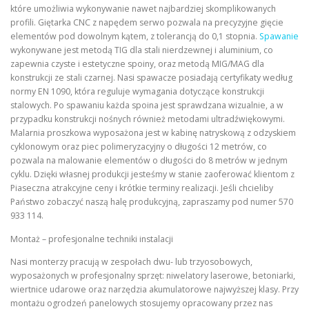
które umożliwia wykonywanie nawet najbardziej skomplikowanych
profili. Giętarka CNC z napędem serwo pozwala na precyzyjne gięcie
elementów pod dowolnym kątem, z tolerancją do 0,1 stopnia.
Spawanie
wykonywane jest metodą TIG dla stali nierdzewnej i aluminium, co
zapewnia czyste i estetyczne spoiny, oraz metodą MIG/MAG dla
konstrukcji ze stali czarnej. Nasi spawacze posiadają certyfikaty według
normy EN 1090, która reguluje wymagania dotyczące konstrukcji
stalowych. Po spawaniu każda spoina jest sprawdzana wizualnie, a w
przypadku konstrukcji nośnych również metodami ultradźwiękowymi.
Malarnia proszkowa wyposażona jest w kabinę natryskową z odzyskiem
cyklonowym oraz piec polimeryzacyjny o długości 12 metrów, co
pozwala na malowanie elementów o długości do 8 metrów w jednym
cyklu. Dzięki własnej produkcji jesteśmy w stanie zaoferować klientom z
Piaseczna atrakcyjne ceny i krótkie terminy realizacji. Jeśli chcieliby
Państwo zobaczyć naszą halę produkcyjną, zapraszamy pod numer 570
933 114.
Montaż – profesjonalne techniki instalacji
Nasi monterzy pracują w zespołach dwu- lub trzyosobowych,
wyposażonych w profesjonalny sprzęt: niwelatory laserowe, betoniarki,
wiertnice udarowe oraz narzędzia akumulatorowe najwyższej klasy. Przy
montażu ogrodzeń panelowych stosujemy opracowany przez nas