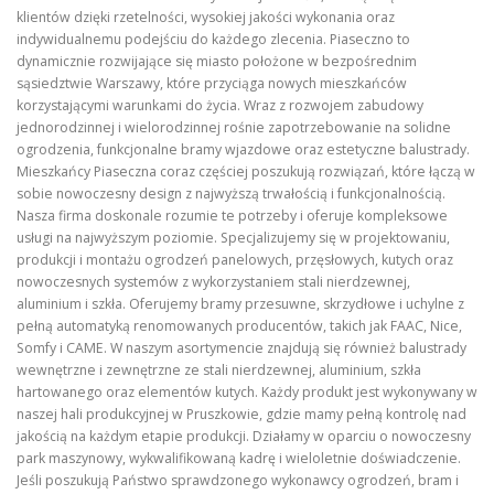
klientów dzięki rzetelności, wysokiej jakości wykonania oraz
indywidualnemu podejściu do każdego zlecenia. Piaseczno to
dynamicznie rozwijające się miasto położone w bezpośrednim
sąsiedztwie Warszawy, które przyciąga nowych mieszkańców
korzystającymi warunkami do życia. Wraz z rozwojem zabudowy
jednorodzinnej i wielorodzinnej rośnie zapotrzebowanie na solidne
ogrodzenia, funkcjonalne bramy wjazdowe oraz estetyczne balustrady.
Mieszkańcy Piaseczna coraz częściej poszukują rozwiązań, które łączą w
sobie nowoczesny design z najwyższą trwałością i funkcjonalnością.
Nasza firma doskonale rozumie te potrzeby i oferuje kompleksowe
usługi na najwyższym poziomie. Specjalizujemy się w projektowaniu,
produkcji i montażu ogrodzeń panelowych, przęsłowych, kutych oraz
nowoczesnych systemów z wykorzystaniem stali nierdzewnej,
aluminium i szkła. Oferujemy bramy przesuwne, skrzydłowe i uchylne z
pełną automatyką renomowanych producentów, takich jak FAAC, Nice,
Somfy i CAME. W naszym asortymencie znajdują się również balustrady
wewnętrzne i zewnętrzne ze stali nierdzewnej, aluminium, szkła
hartowanego oraz elementów kutych. Każdy produkt jest wykonywany w
naszej hali produkcyjnej w Pruszkowie, gdzie mamy pełną kontrolę nad
jakością na każdym etapie produkcji. Działamy w oparciu o nowoczesny
park maszynowy, wykwalifikowaną kadrę i wieloletnie doświadczenie.
Jeśli poszukują Państwo sprawdzonego wykonawcy ogrodzeń, bram i