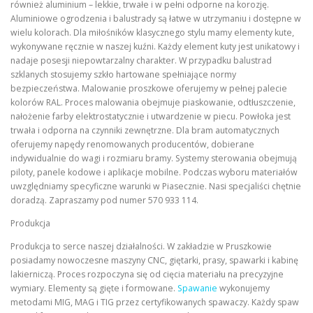
również aluminium – lekkie, trwałe i w pełni odporne na korozję.
Aluminiowe ogrodzenia i balustrady są łatwe w utrzymaniu i dostępne w
wielu kolorach. Dla miłośników klasycznego stylu mamy elementy kute,
wykonywane ręcznie w naszej kuźni. Każdy element kuty jest unikatowy i
nadaje posesji niepowtarzalny charakter. W przypadku balustrad
szklanych stosujemy szkło hartowane spełniające normy
bezpieczeństwa. Malowanie proszkowe oferujemy w pełnej palecie
kolorów RAL. Proces malowania obejmuje piaskowanie, odtłuszczenie,
nałożenie farby elektrostatycznie i utwardzenie w piecu. Powłoka jest
trwała i odporna na czynniki zewnętrzne. Dla bram automatycznych
oferujemy napędy renomowanych producentów, dobierane
indywidualnie do wagi i rozmiaru bramy. Systemy sterowania obejmują
piloty, panele kodowe i aplikacje mobilne. Podczas wyboru materiałów
uwzględniamy specyficzne warunki w Piasecznie. Nasi specjaliści chętnie
doradzą. Zapraszamy pod numer 570 933 114.
Produkcja
Produkcja to serce naszej działalności. W zakładzie w Pruszkowie
posiadamy nowoczesne maszyny CNC, giętarki, prasy, spawarki i kabinę
lakierniczą. Proces rozpoczyna się od cięcia materiału na precyzyjne
wymiary. Elementy są gięte i formowane.
Spawanie
wykonujemy
metodami MIG, MAG i TIG przez certyfikowanych spawaczy. Każdy spaw