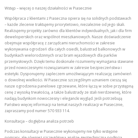
Wstęp – więcej o naszej działalności w Piasecznie
Współpraca z klientami z Piaseczna opiera się na solidnych podstawach
– każde zlecenie traktujemy priorytetowo, niezależnie od jego skali.
Realizujemy projekty zarówno dla klientów indywidualnych, jak i dla firm
deweloperskich oraz wspólnot mieszkaniowych. Nasze doświadczenie
obejmuje współpracę z zarządcami nieruchomości w zakresie
wykonywania ogrodzeń dla całych osiedli, balustrad balkonowych w
budynkach wielorodzinnych oraz bram wjazdowych dla parków
przemysłowych. Dzięki temu doskonale rozumiemy wymagania stawiane
przed nowoczesnymi rozwiązaniami w zakresie bezpieczeństwa i
estetyki. Dysponujemy zapleczem umożliwiającym realizację zamówień
o dowolnej wielkości. W Piasecznie szczególnym uznaniem cieszą się
nasze ogrodzenia panelowe zgrzewane, które łączą w sobie przystępną
cenę z wysoką trwałością, a także balustrady ze stali nierdzewnej, które
nadają budynkom nowoczesny i elegancki wygląd. Jeśli potrzebują
Państwo więcej informacji na temat naszych realizacji w Piasecznie,
zapraszamy pod numer 570 933 114.
Konsultacja – dogłębna analiza potrzeb
Podczas konsultacji w Piasecznie wykonujemy nie tylko wstępne
pomiary, ale również szczegółową analizę geotechniczną podłoża.