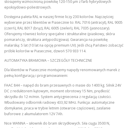
stosujemy wzmocnioną powłokę 120-150 µm z farb hybrydowych
epoksydowo-poliestrowych.
Dostępna paleta RAL w naszej firmie liczy 230 kolorów. Najczęściej
wybierane przez klientów w Piasecznie to: RAL 7016 (antracyt), RAL 9005
(czerń), RAL 8017 (brąz), RAL 6005 (zieleń), RAL 7035 (jasnoszary).
Oferujemy również kolory specjalne i strukturalne (piaskowy, skóra
pomarańczy, struktura antypoślizgowa). Gwarancja na powłokę
malarską: 5 lat (10 lat na opcję premium UV). Jeśli chcą Państwo zobaczyć
próbki kolorów w Piasecznie, dzwoń 570 933 114.
AUTOMATYKA BRAMOWA – SZCZEGÓŁY TECHNICZNE
Dla klientów w Piasecznie montujemy napędy renomowanych marek z
pełną konfiguracją i programowaniem:
FAAC 844 – napęd do bram przesuwnych o masie do 1400 kg. Silnik 24V
DC z reduktorem kątowym, moment obrotowy 15 Nm, prędkość
skrzydła do 12 m/min. System antyzgniecenia z regulacją czułości.
Wbudowany odbiornik radiowy 433,92 MHz. Funkcja: automatyczne
domykanie, praca w trybie letnim (otwarcie częściowe), zasilanie
buforowe z akumulatorem 12V 7Ah.
Nice WANNA – siłownik do bram skrzydłowych. Siła ciągu 3500 N,