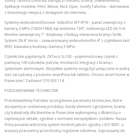
Somfy Tahoma (centrala sterująca roletami, bramą, oświetleniem).
Aplikacje mobilne: FAAC iMove, Nice Oper, Somfy Tahoma – sterowanie
z dowolnego miejsca z dostępem do Internetu.
Systemy wideodomofonowe: Videofon VFT-IP7K – panel zewnętrzny z
kamerą 2 MPix (1920×1080), kąt widzenia 130°, noktowizja LED do 5 m.
Monitor wewnętrzny 7″ dotykowy z funkcją otwierania bramy i furtki.
System 2N IP Verso – zaawansowany wideodomofon IP z czytnikiem kart
RFID, klawiaturą kodową i kamerą 5 MPix.
Czytniki linii papilarnych: ZKTeco SL100 – pojemnościowy czytnik z
pamięcią 100 odcisków palców, możliwość integracji z bramą i
systemem alarmowym. Wszystkie systemy mogą być połączone w jedną
sieć zarządzaną z poziomu smartfona lub tabletu. Chcesz smart home w
Piasecznie? Zadzwoń 570 933 114.
PODSUMOWANIE TECHNICZNE
Przedstawiliśmy Państwu szczegółowe parametry techniczne, które
stosujemy w codziennej produkcji. Każdy element ogrodzenia, bramy
czy balustrady dla klientów w Piasecznie wykonujemy z dbałością o
najmniejsze detale, zgodnie z normami europejskimi i polskimi. Nasza
firma posiada wdrożony system kontroli jakości zgodny z ISO 9001, a
wszyscy pracownicy przechodzą regularne szkolenia. Zapraszamy do