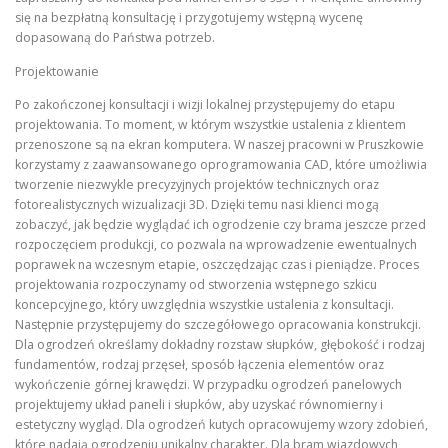
się na bezpłatną konsultację i przygotujemy wstępną wycenę
dopasowaną do Państwa potrzeb.
Projektowanie
Po zakończonej konsultacji i wizji lokalnej przystępujemy do etapu
projektowania. To moment, w którym wszystkie ustalenia z klientem
przenoszone są na ekran komputera. W naszej pracowni w Pruszkowie
korzystamy z zaawansowanego oprogramowania CAD, które umożliwia
tworzenie niezwykle precyzyjnych projektów technicznych oraz
fotorealistycznych wizualizacji 3D. Dzięki temu nasi klienci mogą
zobaczyć, jak będzie wyglądać ich ogrodzenie czy brama jeszcze przed
rozpoczęciem produkcji, co pozwala na wprowadzenie ewentualnych
poprawek na wczesnym etapie, oszczędzając czas i pieniądze. Proces
projektowania rozpoczynamy od stworzenia wstępnego szkicu
koncepcyjnego, który uwzględnia wszystkie ustalenia z konsultacji.
Następnie przystępujemy do szczegółowego opracowania konstrukcji.
Dla ogrodzeń określamy dokładny rozstaw słupków, głębokość i rodzaj
fundamentów, rodzaj przęseł, sposób łączenia elementów oraz
wykończenie górnej krawędzi. W przypadku ogrodzeń panelowych
projektujemy układ paneli i słupków, aby uzyskać równomierny i
estetyczny wygląd. Dla ogrodzeń kutych opracowujemy wzory zdobień,
które nadają ogrodzeniu unikalny charakter. Dla bram wjazdowych