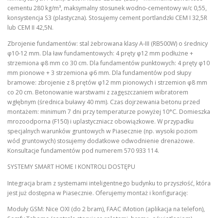
cementu 280 kg/m³, maksymalny stosunek wodno-cementowy w/c 0,55,
konsystencja S3 (plastyczna). Stosujemy cement portlandzki CEM I 32,5R
lub CEM II 42,5N.
Zbrojenie fundamentów: stal żebrowana klasy A-III (RB500W) o średnicy
φ10-12 mm. Dla ław fundamentowych: 4 pręty φ12 mm podłużne +
strzemiona φ8 mm co 30 cm. Dla fundamentów punktowych: 4 pręty φ10
mm pionowe + 3 strzemiona φ6 mm. Dla fundamentów pod słupy
bramowe: zbrojenie z 8 prętów φ12 mm pionowych i strzemion φ8 mm
co 20 cm. Betonowanie warstwami z zagęszczaniem wibratorem
wgłębnym (średnica buławy 40 mm). Czas dojrzewania betonu przed
montażem: minimum 7 dni przy temperaturze powyżej 10°C. Domieszka
mrozoodporna (F150) i uplastyczniacz obowiązkowe. W przypadku
specjalnych warunków gruntowych w Piasecznie (np. wysoki poziom
wód gruntowych) stosujemy dodatkowe odwodnienie drenażowe.
Konsultacje fundamentów pod numerem 570 933 114.
SYSTEMY SMART HOME I KONTROLI DOSTĘPU
Integracja bram z systemami inteligentnego budynku to przyszłość, która
jest już dostępna w Piasecznie. Oferujemy montaż i konfigurację:
Moduły GSM: Nice OXI (do 2 bram), FAAC iMotion (aplikacja na telefon),