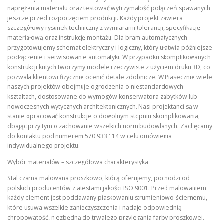
naprężenia materiału oraz testować wytrzymałość połączeń spawanych
jeszcze przed rozpoczęciem produkcji. Każdy projekt zawiera
szczegółowy rysunek techniczny z wymiarami tolerancji, specyfikację
materiałową oraz instrukcję montażu. Dla bram automatycznych
przygotowujemy schemat elektryczny i logiczny, który ułatwia późniejsze
podłączenie i serwisowanie automatyki. W przypadku skomplikowanych
konstrukcji kutych tworzymy modele rzeczywiste z użyciem druku 3D, co
pozwala klientowi fizycznie ocenić detale zdobnicze. W Piasecznie wiele
naszych projektów obejmuje ogrodzenia o niestandardowych
kształtach, dostosowane do wymogów konserwatora zabytków lub
nowoczesnych wytycznych architektonicznych. Nasi projektanci są w
stanie opracować konstrukcje o dowolnym stopniu skomplikowania,
dbając przy tym o zachowanie wszelkich norm budowlanych. Zachęcamy
do kontaktu pod numerem 570 933 114 w celu omówienia
indywidualnego projektu.
Wybór materiałów – szczegółowa charakterystyka
Stal czarna malowana proszkowo, którą oferujemy, pochodzi od
polskich producentów z atestami jakości ISO 9001. Przed malowaniem
każdy element jest poddawany piaskowaniu strumieniowo-ściernemu,
które usuwa wszelkie zanieczyszczenia i nadaje odpowiednią
chropowatość, niezbędną do trwałego przylegania farby proszkowej.