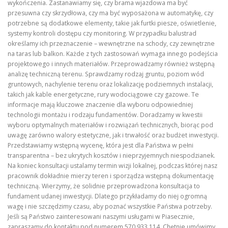
wykończenia. Zastanawiamy się, czy brama wjazdowa ma być
przesuwna czy skrzydłowa, czy ma być wyposażona w automatykę, czy
potrzebne są dodatkowe elementy, takie jak furtki piesze, oświetlenie,
systemy kontroli dostępu czy monitoring. W przypadku balustrad
określamy ich przeznaczenie – wewnętrzne na schody, czy zewnętrzne
na taras lub balkon. Każde z tych zastosowań wymaga innego podejścia
projektowego i innych materiałów. Przeprowadzamy również wstępną
analizę techniczną terenu. Sprawdzamy rodzaj gruntu, poziom wód
gruntowych, nachylenie terenu oraz lokalizację podziemnych instalacji,
takich jak kable energetyczne, rury wodociągowe czy gazowe. Te
informacje mają kluczowe znaczenie dla wyboru odpowiedniej
technologii montażu i rodzaju fundamentów. Doradzamy w kwestii
wyboru optymalnych materiałów i rozwiązań technicznych, biorąc pod
uwagę zarówno walory estetyczne, jak i trwałość oraz budżet inwestycji.
Przedstawiamy wstępną wycenę, która jest dla Państwa w pełni
transparentna – bez ukrytych kosztów i nieprzyjemnych niespodzianek.
Na koniec konsultacji ustalamy termin wizji lokalnej, podczas której nasz
pracownik dokładnie mierzy teren i sporządza wstępną dokumentację
techniczną. Wierzymy, że solidnie przeprowadzona konsultacja to
fundament udanej inwestycji. Dlatego przykładamy do niej ogromną
wagę i nie szczędzimy czasu, aby poznać wszystkie Państwa potrzeby.
Jeśli są Państwo zainteresowani naszymi usługami w Piasecznie,
zapraszamy do kontaktu pod numerem 570 933 114. Chętnie umówimy