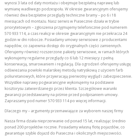
wynosi 3 lata od daty montażu i obejmuje bezpłatną naprawę lub
wymianę wadliwego podzespołu. W okresie gwarancyjnym oferujemy
również dwa bezpłatne przeglądy techniczne bramy – po 6 i 18
miesiącach od montażu. Nasz serwis w Piasecznie działa w trybie
priorytetowym – zgłoszenia przyjmujemy telefonicznie pod numerem
570 933 114, a czas reakcji w okresie gwarancyjnym nie przekracza 24
godzin w dni robocze. Posiadamy umowy serwisowe z producentami
napędów, co zapewnia dostęp do oryginalnych części zamiennych.
Oferujemy również rozszerzone pakiety serwisowe, w ramach których
wykonujemy regularne przeglądy co 6 lub 12 miesięcy z pełną
konserwacją, smarowaniem i regulacją. Dla ogrodzeń oferujemy usługę
odświeżania powłoki malarskiej metodą natryskową z użyciem farb
poliuretanowych, które przywracają pierwotny wygląd i zabezpieczenie.
Wszystkie naprawy pogwarancyjne wykonujemy na podstawie
kosztorysu zatwierdzanego przez klienta. Szczegółowe warunki
gwarancji przedstawiamy na piśmie przed podpisaniem umowy.
Zapraszamy pod numer 570 933 114 po więcej informacji.
Dlaczego my – argumenty przemawiające za wyborem naszej firmy
Nasza firma działa nieprzerwanie od ponad 15 lat, realizując średnio
ponad 200 projektów rocznie. Posiadamy własną flotę pojazdów, co
gwarantuje szybki dojazd do Piaseczna i okolicznych miejscowości.