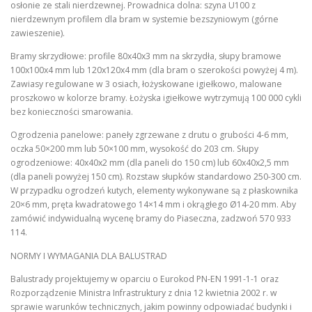
osłonie ze stali nierdzewnej. Prowadnica dolna: szyna U100 z
nierdzewnym profilem dla bram w systemie bezszyniowym (górne
zawieszenie).
Bramy skrzydłowe: profile 80x40x3 mm na skrzydła, słupy bramowe
100x100x4 mm lub 120x120x4 mm (dla bram o szerokości powyżej 4 m).
Zawiasy regulowane w 3 osiach, łożyskowane igiełkowo, malowane
proszkowo w kolorze bramy. Łożyska igiełkowe wytrzymują 100 000 cykli
bez konieczności smarowania.
Ogrodzenia panelowe: paneły zgrzewane z drutu o grubości 4-6 mm,
oczka 50×200 mm lub 50×100 mm, wysokość do 203 cm. Słupy
ogrodzeniowe: 40x40x2 mm (dla paneli do 150 cm) lub 60x40x2,5 mm
(dla paneli powyżej 150 cm). Rozstaw słupków standardowo 250-300 cm.
W przypadku ogrodzeń kutych, elementy wykonywane są z płaskownika
20×6 mm, pręta kwadratowego 14×14 mm i okrągłego Ø14-20 mm. Aby
zamówić indywidualną wycenę bramy do Piaseczna, zadzwoń 570 933
114.
NORMY I WYMAGANIA DLA BALUSTRAD
Balustrady projektujemy w oparciu o Eurokod PN-EN 1991-1-1 oraz
Rozporządzenie Ministra Infrastruktury z dnia 12 kwietnia 2002 r. w
sprawie warunków technicznych, jakim powinny odpowiadać budynki i