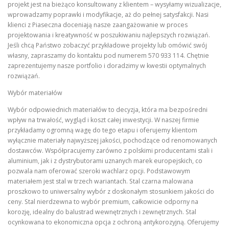
projekt jest na bieżąco konsultowany z klientem – wysyłamy wizualizacje,
wprowadzamy poprawki i modyfikacje, aż do pełnej satysfakcji. Nasi
klienci z Piaseczna doceniają nasze zaangażowanie w proces
projektowania i kreatywność w poszukiwaniu najlepszych rozwiązań.
Jeśli chcą Państwo zobaczyć przykładowe projekty lub omówić swój
własny, zapraszamy do kontaktu pod numerem 570 933 114. Chętnie
zaprezentujemy nasze portfolio i doradzimy w kwestii optymalnych
rozwiązań.
Wybór materiałów
Wybór odpowiednich materiałów to decyzja, która ma bezpośredni
wpływ na trwałość, wygląd i koszt całej inwestycji. W naszej firmie
przykładamy ogromną wagę do tego etapu i oferujemy klientom
wyłącznie materiały najwyższej jakości, pochodzące od renomowanych
dostawców. Współpracujemy zarówno z polskimi producentami stali i
aluminium, jak i z dystrybutorami uznanych marek europejskich, co
pozwala nam oferować szeroki wachlarz opcji. Podstawowym
materiałem jest stal w trzech wariantach. Stal czarna malowana
proszkowo to uniwersalny wybór z doskonałym stosunkiem jakości do
ceny. Stal nierdzewna to wybór premium, całkowicie odporny na
korozję, idealny do balustrad wewnętrznych i zewnętrznych. Stal
ocynkowana to ekonomiczna opcja z ochroną antykorozyjną. Oferujemy