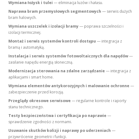
Wymiana łożysk i tulei
— eliminacja luzów i hałasu.
Naprawa bram przemysłowych segmentowych
— serwis dużych
bram halowych.
Wymiana uszczelek i izolacji bramy
— poprawa szczelności i
izolacji termicznej.
Montaż i serwis systemów kontroli dostępu
— integracja z
bramą i automatyką.
Instalacja i serwis systemów fotowoltaicznych dla napędów
—
zasilanie napędu energią słoneczną.
Modernizacja sterowania na zdalne zarządzanie
— integracja z
aplikacjami i smart home.
Wymiana elementów antykorozyjnych i malowanie ochronne
—
zabezpieczenie przed korozją.
Przeglądy okresowe serwisowe
— regularne kontrole i raporty
stanu technicznego.
Testy bezpieczeństwa i certyfikacja po naprawie
—
sprawdzenie zgodności z normami.
Usuwanie skutków kolizji i naprawy po uderzeniach
—
przywrócenie geometrii i funkcji.