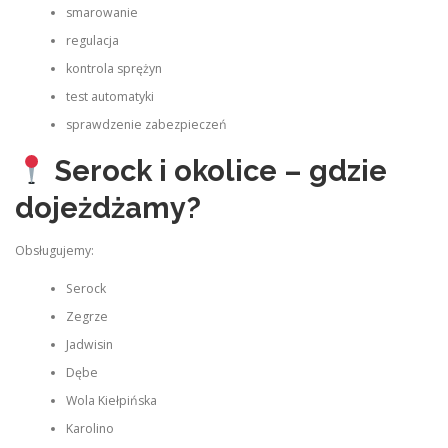
smarowanie
regulacja
kontrola sprężyn
test automatyki
sprawdzenie zabezpieczeń
Serock i okolice – gdzie
dojeżdżamy?
Obsługujemy:
Serock
Zegrze
Jadwisin
Dębe
Wola Kiełpińska
Karolino