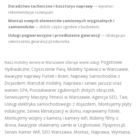
Doradztwo techniczne i kosztorys naprawy
— wycena i
rekomendacje rozwiązań.
Montaż nowych elementów zamiennych oryginalnych i
zamienników
— dobór części zgodnie z budżetem.
Usługi pogwarancyjne i przedłużenie gwarancji
— obsługa po
zakończeniu gwarancji producenta.
Pogotowie
Nasz mobilny serwis w Warszawie oferuje wiele usług:
Hydrauliczne
Czyszczenie Parą
Mobilny Spawacz w Warszawie
,
,
,
Awaryjne naprawy Furtek i Bram
Naprawy Samochodów z
,
Dojazdem
Warsztat mobilny
Naprawa i serwis jacuzzi oraz
,
,
wanien SPA
Poszukiwanie zgubionych złotych obrączek
,
,
Serwisujemy Maszyny Fitness w Warszawie
Agencja SEO
Taxi
,
,
,
Usługi elektryka samochodowego z dojazdem
,
Montujemy płyty
indukcyjne
Serwis klimatyzacji w domu
naprawiamy fotele
,
,
,
Montujemy wizjery z kamerą i kamery wifi
Robimy filmy z
,
drona
Awaryjnie otwieramy zamki w Legionowie
Flyxpress.pl
,
,
,
Serwis Kamer Wifi
SEO Warszawa
Montaż, Naprawa, Wymiana,
,
,