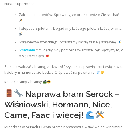
Nasze supermoce:
Zaklinanie napędów: Sprawimy, że brama będzie Cię słuchać.
Telepatia z pilotami: Dogadamy każdego pilota z każdą bramą.
Sprężynowy stretching: Rozruszamy każdą zastałą sprężynę.
Spawanie
z miłością: Gdy potrzeba twardszej ręki, łączymy to, c
o się rozłączyło.
Zamiast walczyć z bramą, zadzwoń! Przyjadą, naprawią i zostawią ją w ta
k dobrym humorze, że będzie Ci śpiewać na powitanie!
Koniec dramy z bramą!
Naprawa bram Serock –
Wiśniowski, Hormann, Nice,
Came, Faac i więcej!
Mieszkasz w
Serock
i Twoja brama postanowiła wziąć wolne w najmniej