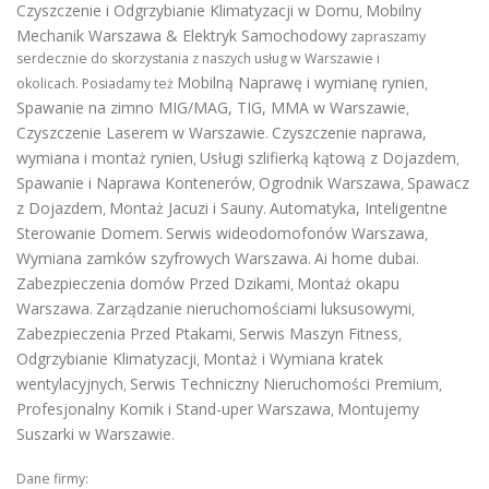
Czyszczenie i Odgrzybianie Klimatyzacji w Domu
Mobilny
,
Mechanik Warszawa & Elektryk Samochodowy
zapraszamy
serdecznie do skorzystania z naszych usług w Warszawie i
Mobilną Naprawę i wymianę rynien
okolicach. Posiadamy też
,
Spawanie na zimno MIG/MAG, TIG, MMA w Warszawie
,
Czyszczenie Laserem w Warszawie
Czyszczenie naprawa,
.
wymiana i montaż rynien
Usługi szlifierką kątową z Dojazdem
,
,
Spawanie i Naprawa Kontenerów
Ogrodnik Warszawa
Spawacz
,
,
z Dojazdem
Montaż Jacuzi i Sauny
Automatyka, Inteligentne
,
.
Sterowanie Domem
Serwis wideodomofonów Warszawa
.
,
Wymiana zamków szyfrowych Warszawa
Ai home dubai
.
.
Zabezpieczenia domów Przed Dzikami
Montaż okapu
,
Warszawa
Zarządzanie nieruchomościami luksusowymi
.
,
Zabezpieczenia Przed Ptakami
Serwis Maszyn Fitness
,
,
Odgrzybianie Klimatyzacji
Montaż i Wymiana kratek
,
wentylacyjnych
Serwis Techniczny Nieruchomości Premium
,
,
Profesjonalny Komik i Stand-uper Warszawa
Montujemy
,
Suszarki w Warszawie
.
Dane firmy: