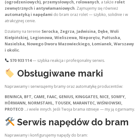
(ogrodzeniowych), przemysłowych, rolowanych
, a także
rolet
zewnętrznych i antywłamaniowych
. Zajmujemy się również
automatyką i napędami
do bram oraz rolet — szybko, solidnie i w
atrakcyjnej cenie.
Działamy na terenie
Serocka, Zegrza, Jadwisina, Dębe, Woli
Kiełpińskiej, Legionowa, Wieliszewa, Nieporętu, Pułtuska,
Nasielska, Nowego Dworu Mazowieckiego, Łomianek, Warszawy
i okolic
.
570 933 114
— szybka reakcja i profesjonalny serwis.
Obsługiwane marki
Naprawiamy i serwisujemy bramy oraz automatykę producentów:
BENINCA, BFT, CAME, FAAC, GENIUS, KINGGATES, NICE, SOMFY,
HÖRMANN, NORMSTAHL, TOUSEK, MARANTEC, WIŚNIOWSKI,
PROTECO
…i wiele innych. Jeśli Twoja brama istnieje — my ją ogarniamy.
Serwis napędów do bram
Naprawiamy i konfigurujemy napędy do bram: