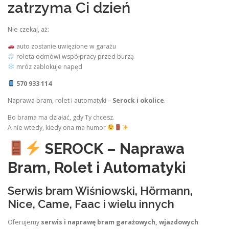
zatrzyma Ci dzień
Nie czekaj, aż:
auto zostanie uwięzione w garażu
roleta odmówi współpracy przed burzą
mróz zablokuje napęd
570 933 114
Naprawa bram, rolet i automatyki –
Serock i okolice
.
Bo brama ma działać, gdy Ty chcesz.
A nie wtedy, kiedy ona ma humor
SEROCK – Naprawa
Bram, Rolet i Automatyki
Serwis bram Wiśniowski, Hörmann,
Nice, Came, Faac i wielu innych
Oferujemy
serwis i naprawę bram garażowych, wjazdowych