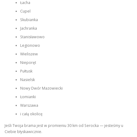
Łacha
Cupel
Skubianka
Jachranka
Stanisławowo
Legionowo
Wieliszew
Nieporęt
Pułtusk
Nasielsk
Nowy Dwór Mazowiecki
Łomianki
Warszawa
i całą okolicę
Jeśli Twoja brama jest w promieniu 30 km od Serocka — jesteśmy u
Ciebie błyskawicznie.