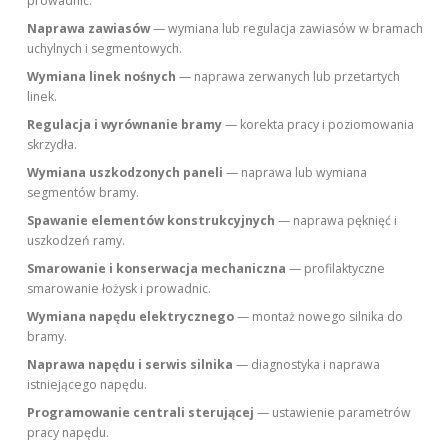
prowadnic.
Naprawa zawiasów
— wymiana lub regulacja zawiasów w bramach
uchylnych i segmentowych.
Wymiana linek nośnych
— naprawa zerwanych lub przetartych
linek.
Regulacja i wyrównanie bramy
— korekta pracy i poziomowania
skrzydła.
Wymiana uszkodzonych paneli
— naprawa lub wymiana
segmentów bramy.
Spawanie elementów konstrukcyjnych
— naprawa pęknięć i
uszkodzeń ramy.
Smarowanie i konserwacja mechaniczna
— profilaktyczne
smarowanie łożysk i prowadnic.
Wymiana napędu elektrycznego
— montaż nowego silnika do
bramy.
Naprawa napędu i serwis silnika
— diagnostyka i naprawa
istniejącego napędu.
Programowanie centrali sterującej
— ustawienie parametrów
pracy napędu.