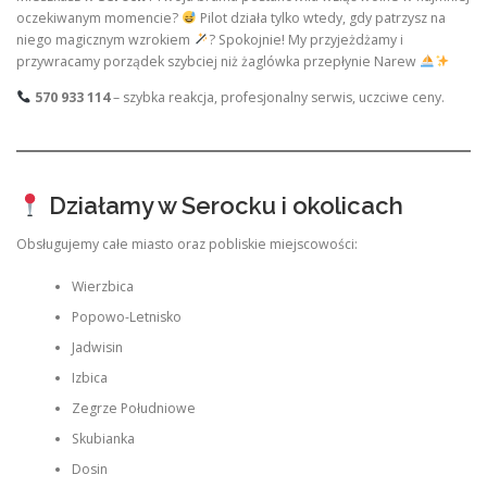
oczekiwanym momencie?
Pilot działa tylko wtedy, gdy patrzysz na
niego magicznym wzrokiem
? Spokojnie! My przyjeżdżamy i
przywracamy porządek szybciej niż żaglówka przepłynie Narew
570 933 114
– szybka reakcja, profesjonalny serwis, uczciwe ceny.
Działamy w Serocku i okolicach
Obsługujemy całe miasto oraz pobliskie miejscowości:
Wierzbica
Popowo-Letnisko
Jadwisin
Izbica
Zegrze Południowe
Skubianka
Dosin