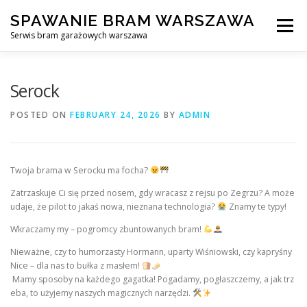
Skip
SPAWANIE BRAM WARSZAWA
to
Menu
content
Serwis bram garażowych warszawa
SPAWANIE BRAM GARAŻOWYCH I OGRODZEŃ WARSZAWA
Serock
POSTED ON
FEBRUARY 24, 2026
BY
ADMIN
AWARYJNE OTWIERANIE BRAM
BLOG
KONTAKT
Twoja brama w Serocku ma focha?
Zatrzaskuje Ci się przed nosem, gdy wracasz z rejsu po Zegrzu? A może
udaje, że pilot to jakaś nowa, nieznana technologia?
Znamy te typy!
Wkraczamy my – pogromcy zbuntowanych bram!
Nieważne, czy to humorzasty Hormann, uparty Wiśniowski, czy kapryśny
Nice – dla nas to bułka z masłem!
Mamy sposoby na każdego gagatka! Pogadamy, pogłaszczemy, a jak trz
eba, to użyjemy naszych magicznych narzędzi.