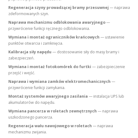
Regeneracja szyny prowadzącej bramy przesuwnej
— naprawa
zdeformowanych szyn.
Naprawa mechanizmu odblokowania awaryjnego
—
przywrócenie funkcji ręcznego odblokowania.
Wymiana i montaż ograniczników krańcowych
— ustawienie
punktów otwarcia i zamknięcia.
Kalibracja siły napędu
— dostosowanie siły do masy bramy i
zabezpieczeń.
Wymiana i montaż fotokomórek do furtki
— zabezpieczenie
przejść i wejść.
Naprawa i wymiana zamków elektromechanicznych
—
przywrócenie funkcji zamykania.
Montaż systemów awaryjnego zasilania
— instalacja UPS lub
akumulatorów do napędu.
Wymiana pancerza w roletach zewnętrznych
— naprawa
uszkodzonego pancerza.
Regeneracja wału nawojowego w roletach
— naprawa
mechanizmu zwijania.