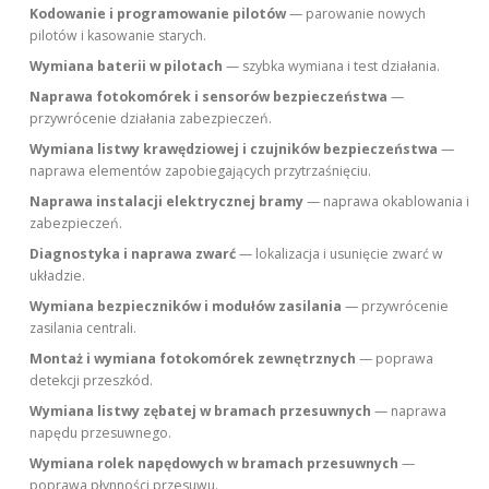
Kodowanie i programowanie pilotów
— parowanie nowych
pilotów i kasowanie starych.
Wymiana baterii w pilotach
— szybka wymiana i test działania.
Naprawa fotokomórek i sensorów bezpieczeństwa
—
przywrócenie działania zabezpieczeń.
Wymiana listwy krawędziowej i czujników bezpieczeństwa
—
naprawa elementów zapobiegających przytrzaśnięciu.
Naprawa instalacji elektrycznej bramy
— naprawa okablowania i
zabezpieczeń.
Diagnostyka i naprawa zwarć
— lokalizacja i usunięcie zwarć w
układzie.
Wymiana bezpieczników i modułów zasilania
— przywrócenie
zasilania centrali.
Montaż i wymiana fotokomórek zewnętrznych
— poprawa
detekcji przeszkód.
Wymiana listwy zębatej w bramach przesuwnych
— naprawa
napędu przesuwnego.
Wymiana rolek napędowych w bramach przesuwnych
—
poprawa płynności przesuwu.