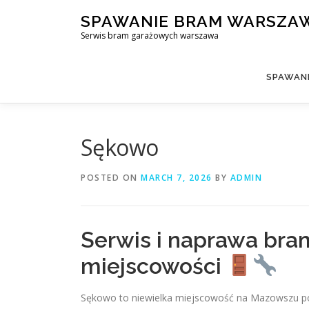
Skip
SPAWANIE BRAM WARSZA
to
Serwis bram garażowych warszawa
content
SPAWAN
Sękowo
POSTED ON
MARCH 7, 2026
BY
ADMIN
Serwis i naprawa bra
miejscowości
Sękowo to niewielka miejscowość na Mazowszu po