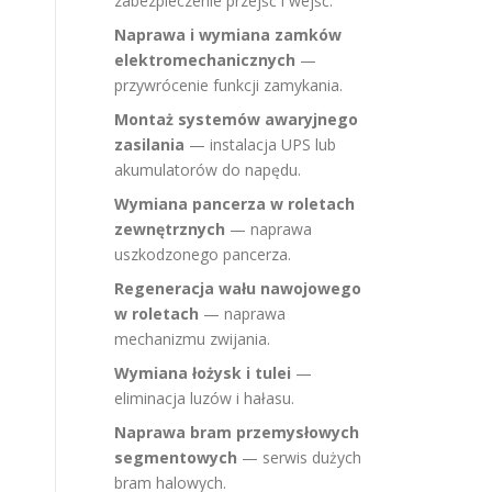
zabezpieczenie przejść i wejść.
Naprawa i wymiana zamków
elektromechanicznych
—
przywrócenie funkcji zamykania.
Montaż systemów awaryjnego
zasilania
— instalacja UPS lub
akumulatorów do napędu.
ą
Wymiana pancerza w roletach
zewnętrznych
— naprawa
uszkodzonego pancerza.
Regeneracja wału nawojowego
w roletach
— naprawa
mechanizmu zwijania.
Wymiana łożysk i tulei
—
eliminacja luzów i hałasu.
Naprawa bram przemysłowych
segmentowych
— serwis dużych
bram halowych.