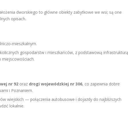
ałożenia dworskiego to główne obiekty zabytkowe we wsi; są one
lnych opisach.
lniczo‑mieszkalnym.
okolicznych gospodarstw i mieszkańców, z podstawową infrastruktur
h miejscowościach.
wej nr 92
oraz
drogi wojewódzkiej nr 306
, co zapewnia dobre
wami i Poznaniem.
arów wiejskich — połączenia autobusowe i dojazdy do najbliższych
dzić lokalnie.