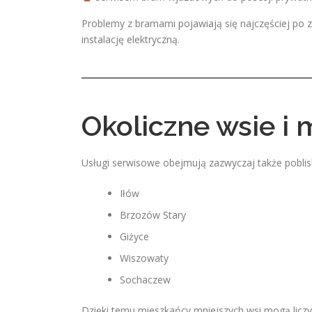
Problemy z bramami pojawiają się najczęściej po z
instalację elektryczną.
Okoliczne wsie i 
Usługi serwisowe obejmują zazwyczaj także poblisk
Iłów
Brzozów Stary
Giżyce
Wiszowaty
Sochaczew
Dzięki temu mieszkańcy mniejszych wsi mogą licz