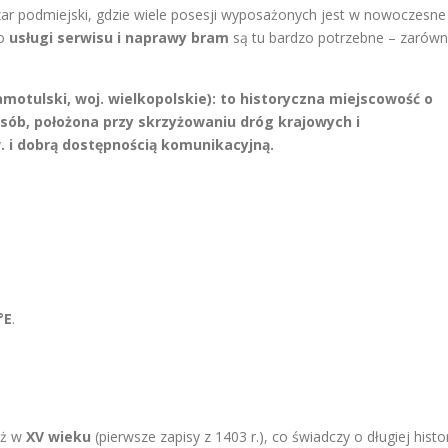
ar podmiejski, gdzie wiele posesji wyposażonych jest w nowoczesne
go
usługi serwisu i naprawy bram
są tu bardzo potrzebne – zarów
otulski, woj. wielkopolskie): to historyczna miejscowość o
osób, położona przy skrzyżowaniu dróg krajowych i
 i dobrą dostępnością komunikacyjną.
°E
.
uż w
XV wieku
(pierwsze zapisy z 1403 r.), co świadczy o długiej histor