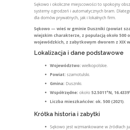
Sękowo i okoliczne miejscowości to spokojny obsz
systemy ogrodzeń i automatycznych bram. Dlate
dla domów prywatnych, jak i lokalnych firm.
Sękowo — wieś w gminie Duszniki (powiat szam
wiejskim charakterze, z populacją około 500 
wojewódzkich, z zabytkowym dworem z XIX w.
Lokalizacja i dane podstawowe
Województwo:
wielkopolskie.
Powiat:
szamotulski.
Gmina:
Duszniki.
Współrzędne:
około
52.5011°N, 16.4339
Liczba mieszkańców:
ok. 500 (2021)
.
Krótka historia i zabytki
Sękowo jest wzmiankowane w źródłach j