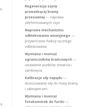
Regeneracja szyny
no
prowadzącej bramy
przesuwnej
— naprawa
zdeformowanych szyn.
Naprawa mechanizmu
odblokowania awaryjnego
—
przywrócenie funkcji ręcznego
odblokowania.
Wymiana i montaż
ograniczników krańcowych
—
ustawienie punktów otwarcia i
zamknięcia.
Kalibracja siły napędu
—
dostosowanie siły do masy bramy
i zabezpieczeń.
Wymiana i montaż
fotokomórek do furtki
—
ii