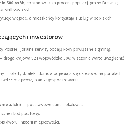
oło 500 osób
, co stanowi kilka procent populacji gminy Duszniki;
i wielkopolskich.
tytucje wiejskie, a mieszkańcy korzystają z usług w pobliskich
dzających i inwestorów
y Polskiej (lokalne serwisy podają kody powiązane z gminą).
 droga krajowa 92 i wojewódzka 306; w sezonie warto uwzględnić
ny — oferty działek i domów pojawiają się okresowo na portalach
rawdzić miejscowy plan zagospodarowania.
amotulski)
— podstawowe dane i lokalizacja.
iczne i kod pocztowy.
s dworu i historii miejscowości.