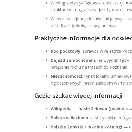
Według statystyk Sękowo zamieszkuje
ok
struktura demograficzna jest typowa dla ws
We wsi funkcjonują lokalne inicjatywy i ins
ośrodkach (szkoły, sklepy, urzędy).
Praktyczne informacje dla odwie
Kod pocztowy:
sprawdź w rejestrze Poczt
Dojazd samochodem:
najwygodniejszy —
natężenie ruchu na trasach do Poznania.
Nieruchomości:
rynek lokalny umiarkowa
ogłoszeniowych; przed zakupem warto sp
Gdzie szukać więcej informacji
Wikipedia — hasło Sękowo (powiat sz
Polska w liczbach
— statystyki demograf
Polskie Zabytki / lokalne katalogi
— opi