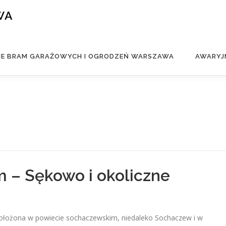
WA
IE BRAM GARAŻOWYCH I OGRODZEŃ WARSZAWA
AWARYJ
m – Sękowo i okoliczne
łożona w powiecie sochaczewskim, niedaleko Sochaczew i w