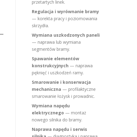
przetartych linek.
Regulacja i wyrównanie bramy
— korekta pracy i poziomowania
skrzydła.
Wymiana uszkodzonych paneli
— naprawa lub wymiana
segmentów bramy.
Spawanie elementów
konstrukcyjnych
— naprawa
pęknięć i uszkodzeń ramy.
Smarowanie i konserwacja
mechaniczna
— profilaktyczne
smarowanie łożysk i prowadnic.
Wymiana napędu
elektrycznego
— montaż
nowego silnika do bramy.
Naprawa napędu i serwis
silnika
— diagnostyka i naprawa