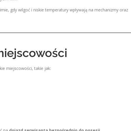
imie, gdy wilgoć i niskie temperatury wpływają na mechanizmy oraz
miejscowości
ie miejscowości, takie jak:
yć na
dojazd serwisanta bezpośrednio do posesji
.